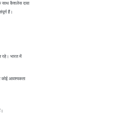
के साथ कैशलेस दावा
policy
ूर्ण हैं।
irdai health insurance
guidelines
is dental treatment covered in
health insurance
life insurance vs health
insurance
त रहे। भारत में
list of health insurance
companies
 की कोई आवश्यकता
maternity health insurance
mediclaim health insurance
mediclaim vs health insurance
need of health insurance
ैं।
personal accident health
insurance