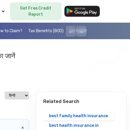
Get Free Credit
Language
Report
←
→
w to Claim?
Tax Benefits (80D)
Portability
Cashless health I
ा जानें
Select language
Related Search
best family health insurance
best health insurance in
×