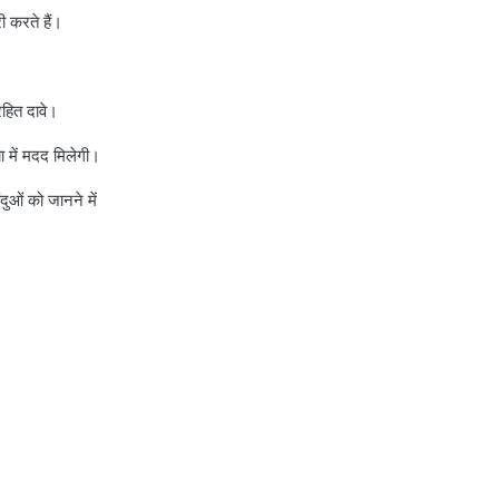
ी करते हैं।
health insurance jodhpur
health insurance kolkata
health insurance lucknow
हित दावे।
health insurance madurai
या में मदद मिलेगी।
health insurance mumbai
ुओं को जानने में
health insurance mysore
health insurance nagpur
health insurance noida
health insurance patna
health insurance portability
health insurance premium
calculator
health insurance pune
health insurance rajkot