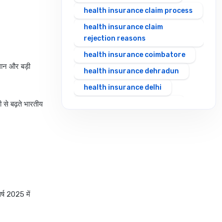
health insurance claim process
health insurance claim
rejection reasons
health insurance coimbatore
ाधान और बड़ी
health insurance dehradun
health insurance delhi
से बढ़ते भारतीय
health insurance gurgaon
health insurance guwahati
health insurance hubli
health insurance hyderabad
health insurance in rajasthan
health insurance indore
र्ष 2025 में
health insurance jabalpur
health insurance jaipur