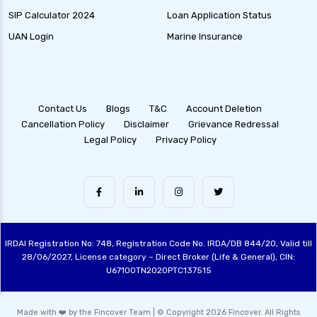
SIP Calculator 2024
Loan Application Status
UAN Login
Marine Insurance
Contact Us
Blogs
T&C
Account Deletion
Cancellation Policy
Disclaimer
Grievance Redressal
Legal Policy
Privacy Policy
IRDAI Registration No: 748, Registration Code No. IRDA/DB 844/20, Valid till
28/06/2027, License category – Direct Broker (Life & General), CIN:
U67100TN2020PTC137515
Made with ❤️ by the Fincover Team | © Copyright 2026 Fincover. All Rights