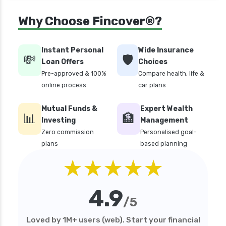
Why Choose Fincover®?
Instant Personal
Wide Insurance
💸
🛡️
Loan Offers
Choices
Pre-approved & 100%
Compare health, life &
online process
car plans
Mutual Funds &
Expert Wealth
📊
🏦
Investing
Management
Zero commission
Personalised goal-
plans
based planning
★★★★★
4.9
/5
Loved by 1M+ users (web). Start your financial