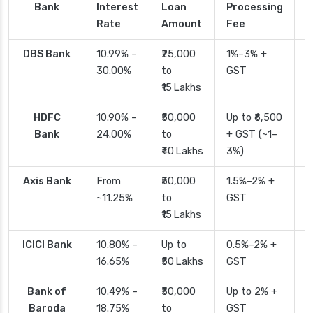
Bank
Interest
Loan
Processing
P
Rate
Amount
Fee
T
DBS Bank
10.99% –
₹25,000
1%–3% +
2
30.00%
to
GST
₹15 Lakhs
HDFC
10.90% –
₹50,000
Up to ₹6,500
2
Bank
24.00%
to
+ GST (~1–
₹40 Lakhs
3%)
Axis Bank
From
₹50,000
1.5%–2% +
2
~11.25%
to
GST
₹15 Lakhs
ICICI Bank
10.80% –
Up to
0.5%–2% +
2
16.65%
₹50 Lakhs
GST
Bank of
10.49% –
₹30,000
Up to 2% +
4
Baroda
18.75%
to
GST