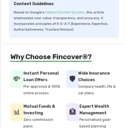
Content Guidelines
personal loan for women
Based on Google's
Helpful Content System
, this article
personal loan in 10 minutes
emphasizes user value, transparency, and accuracy. It
personal loan in andhra pradesh
incorporates principles of E-E-A-T (Experience, Expertise,
Authoritativeness, Trustworthiness).
personal loan in bangalore
personal loan in chennai
personal loan in cochin
Why Choose Fincover®?
personal loan in coimbatore
personal loan in delhi
Instant Personal
Wide Insurance
💸
🛡️
personal loan in hyderabad
Loan Offers
Choices
Pre-approved & 100%
Compare health, life &
personal loan in karnataka
online process
car plans
personal loan in kerala
Mutual Funds &
Expert Wealth
personal loan in lucknow
📊
🏦
Investing
Management
personal loan in madurai
Zero commission
Personalised goal-
plans
based planning
personal loan in maharashtra