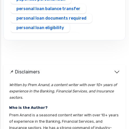
personal loan balance transfer
personal loan documents required
personal loan eligibility
Personal loan emi calculator
Personal loan interest rate
personal loan application process
personal loan eligibility axis
📌 Disclaimers
personal loan eligibility cholamandalam
finance
Written by Prem Anand, a content writer with over 10+ years of
experience in the Banking, Financial Services, and Insurance
personal loan eligibility hdfc
sectors.
personal loan eligibility icici
Who is the Author?
personal loan eligibility idfc
Prem Anand is a seasoned content writer with over 10+ years
personal loan eligibility incred
of experience in the Banking, Financial Services, and
Insurance sectors. He has a strong command of industry-