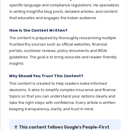
personal loan eligibility indusind bank
specific language and compliance regulations. He specializes
personal loan eligibility kotak
in writing insightful blog posts, detailed articles, and content
that educates and engages the Indian audience.
personal loan eligibility shriram
personal loan eligibility tata capital
How is the Content Written?
The content is prepared by thoroughly researching multiple
personal loan eligibility yes bank
trustworthy sources such as official websites, financial
personal loan for ca
portals, customer reviews, policy documents and IRDAI
guidelines. The goal is to bring accurate and reader-friendly
personal loan for defence personnel
insights.
personal loan for doctors
Why Should You Trust This Content?
personal loan for home renovation
This content is created to help readers make informed
personal loan for it professionals
decisions. It aims to simplify complex insurance and finance
personal loan for marriage
topics so that you can understand your options clearly and
take the right steps with confidence. Every article is written
personal loan for nri
keeping transparency, clarity, and trust in mind.
personal loan for pensioners
personal loan for salaried individuals
🏅 This content follows Google's People-First