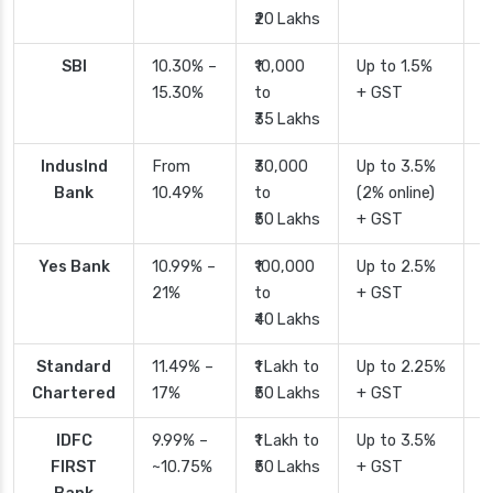
₹20 Lakhs
SBI
10.30% –
₹10,000
Up to 1.5%
2
15.30%
to
+ GST
d
₹35 Lakhs
IndusInd
From
₹30,000
Up to 3.5%
2
Bank
10.49%
to
(2% online)
₹50 Lakhs
+ GST
Yes Bank
10.99% –
₹100,000
Up to 2.5%
2
21%
to
+ GST
₹40 Lakhs
Standard
11.49% –
₹1 Lakh to
Up to 2.25%
4
Chartered
17%
₹50 Lakhs
+ GST
IDFC
9.99% –
₹1 Lakh to
Up to 3.5%
2
FIRST
~10.75%
₹50 Lakhs
+ GST