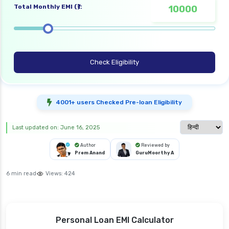
Total Monthly EMI (₹):
Check Eligibility
4001+ users Checked Pre-loan Eligibility
Select langua
Last updated on: June 16, 2025
Author
Reviewed by
Prem Anand
GuruMoorthy A
6 min read
Views:
424
Personal Loan EMI Calculator