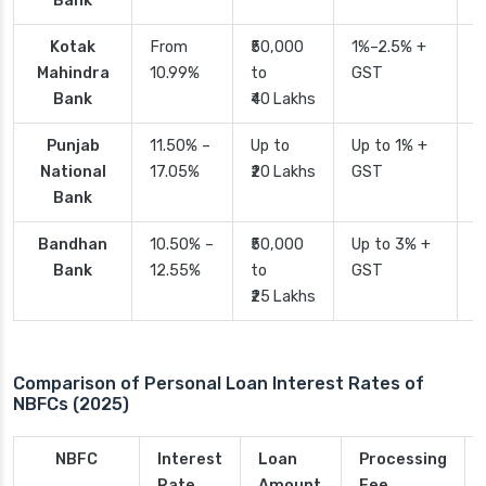
Bank
Kotak
From
₹50,000
1%–2.5% +
2
Mahindra
10.99%
to
GST
Bank
₹40 Lakhs
Punjab
11.50% –
Up to
Up to 1% +
2
National
17.05%
₹20 Lakhs
GST
Bank
Bandhan
10.50% –
₹50,000
Up to 3% +
4
Bank
12.55%
to
GST
₹25 Lakhs
Comparison of Personal Loan Interest Rates of
NBFCs (2025)
NBFC
Interest
Loan
Processing
Rate
Amount
Fee