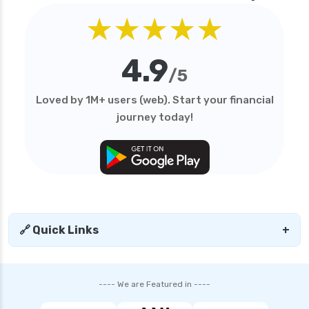
★★★★★
personal loan in mumbai
personal loan in tamilnadu
4.9
personal loan in telangana
/5
personal loan in tirunelveli
Loved by 1M+ users (web). Start your financial
personal loan in trichy
journey today!
personal loan in uttar pradesh
personal loan interest rates
personal loan with low salary
personal loans for medical emergency
sbi personal loan interest rates
🔗 Quick Links
+
shriram finance personal loan interest rate
smfg india personal loan interest rate
---- We are Featured in ----
tata capital personal loan interest rate