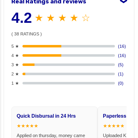
Real Ratings and reviews
❯
4.2
★ ★ ★ ★ ☆
( 38 RATINGS )
5 ★
(16)
4 ★
(16)
3 ★
(5)
2 ★
(1)
1 ★
(0)
Quick Disbursal in 24 Hrs
Paperless and 
★★★★★
★★★★★
Applied on thursday, money came
Uploaded KYC an