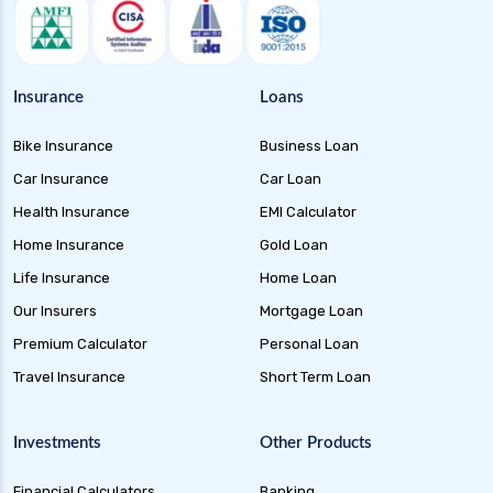
Insurance
Loans
Bike Insurance
Business Loan
Car Insurance
Car Loan
Health Insurance
EMI Calculator
Home Insurance
Gold Loan
Life Insurance
Home Loan
Our Insurers
Mortgage Loan
Premium Calculator
Personal Loan
Travel Insurance
Short Term Loan
Investments
Other Products
Financial Calculators
Banking