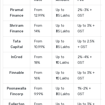
Piramal
From
Up to
2%–3% +
Finance
12.99%
₹35 Lakhs
GST
Shriram
From
Up to
Up to 3% +
Finance
14%
₹35 Lakhs
GST
Tata
From
Up to
Up to 2.5%
Capital
10.99%
₹35 Lakhs
+ GST
InCred
From
Up to
2%–4% +
18%
₹10 Lakhs
GST
Finnable
From
Up to
Up to 3% +
16%
₹10 Lakhs
GST
Poonawalla
From
Up to
1%–2% +
Fincorp
9.99%
₹30 Lakhs
GST
Fullerton
From
Up to
Up to 3% +