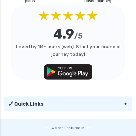
plans
based planning
★★★★★
4.9
/5
Loved by 1M+ users (web). Start your financial
journey today!
🔗 Quick Links
+
---- We are Featured in ----