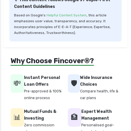
Content Guidelines
Based on Google's
Helpful Content System
, this article
emphasizes user value, transparency, and accuracy. It
incorporates principles of E-E-A-T (Experience, Expertise,
Authoritativeness, Trustworthiness).
Why Choose Fincover®?
Instant Personal
Wide Insurance
💸
🛡️
Loan Offers
Choices
Pre-approved & 100%
Compare health, life &
online process
car plans
Mutual Funds &
Expert Wealth
📊
🏦
Investing
Management
Zero commission
Personalised goal-