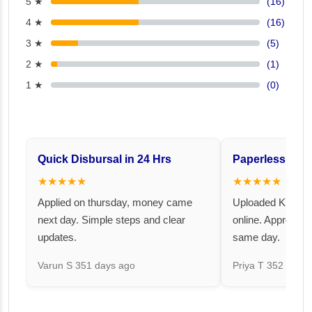
5 ★
(16)
4 ★
(16)
3 ★
(5)
2 ★
(1)
1 ★
(0)
Quick Disbursal in 24 Hrs
Paperless and 
★★★★★
★★★★★
Applied on thursday, money came
Uploaded KYC an
next day. Simple steps and clear
online. Approval 
updates.
same day.
Varun S
351 days ago
Priya T
352 days 