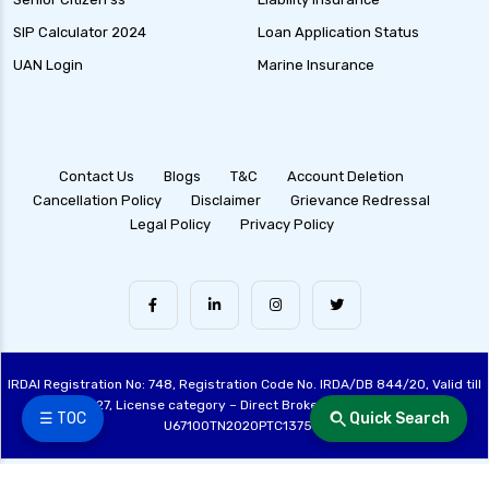
SIP Calculator 2024
Loan Application Status
UAN Login
Marine Insurance
Contact Us
Blogs
T&C
Account Deletion
Cancellation Policy
Disclaimer
Grievance Redressal
Legal Policy
Privacy Policy
IRDAI Registration No: 748, Registration Code No. IRDA/DB 844/20, Valid till
28/06/2027, License category – Direct Broker (Life & General), CIN:
☰ TOC
Quick Search
U67100TN2020PTC137515