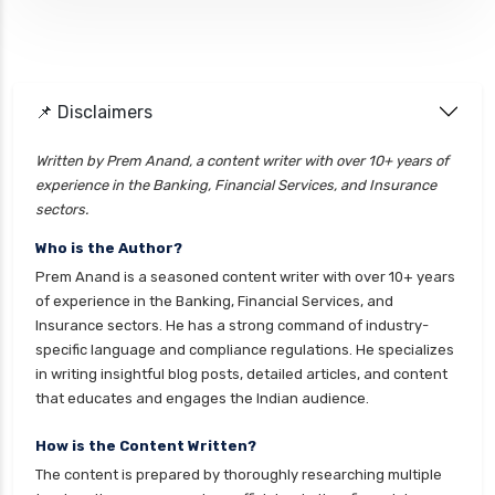
Personal loan interest rate
personal loan eligibility axis
personal loan eligibility cholamandalam
📌 Disclaimers
finance
personal loan eligibility hdfc
Written by Prem Anand, a content writer with over 10+ years of
experience in the Banking, Financial Services, and Insurance
personal loan eligibility icici
sectors.
personal loan eligibility idfc
Who is the Author?
personal loan eligibility incred
Prem Anand is a seasoned content writer with over 10+ years
personal loan eligibility indusind bank
of experience in the Banking, Financial Services, and
Insurance sectors. He has a strong command of industry-
personal loan eligibility kotak
specific language and compliance regulations. He specializes
personal loan eligibility shriram
in writing insightful blog posts, detailed articles, and content
that educates and engages the Indian audience.
personal loan eligibility tata capital
personal loan eligibility yes bank
How is the Content Written?
The content is prepared by thoroughly researching multiple
personal loan for ca