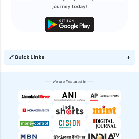
personal loan in trichy
journey today!
personal loan in uttar pradesh
personal loan interest rates
personal loan with low salary
personal loans for medical emergency
sbi personal loan interest rates
🔗 Quick Links
+
shriram finance personal loan interest rate
smfg india personal loan interest rate
---- We are Featured in ----
tata capital personal loan interest rate
top 10 Personal loan apps
top10 rbi approved loan apps
what is a personal loan