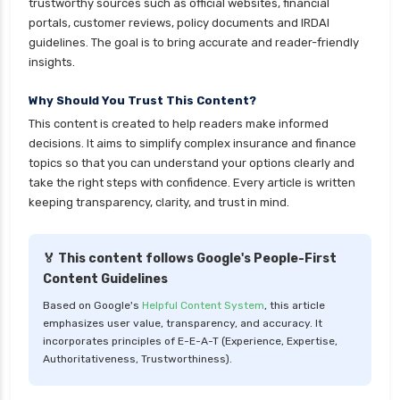
trustworthy sources such as official websites, financial
personal loan for defence personnel
portals, customer reviews, policy documents and IRDAI
guidelines. The goal is to bring accurate and reader-friendly
personal loan for doctors
insights.
personal loan for home renovation
Why Should You Trust This Content?
personal loan for it professionals
This content is created to help readers make informed
personal loan for marriage
decisions. It aims to simplify complex insurance and finance
personal loan for nri
topics so that you can understand your options clearly and
take the right steps with confidence. Every article is written
personal loan for pensioners
keeping transparency, clarity, and trust in mind.
personal loan for salaried individuals
personal loan for self employed
🏅 This content follows Google's People-First
Content Guidelines
personal loan for women
Based on Google's
Helpful Content System
, this article
personal loan in 10 minutes
emphasizes user value, transparency, and accuracy. It
personal loan in andhra pradesh
incorporates principles of E-E-A-T (Experience, Expertise,
Authoritativeness, Trustworthiness).
personal loan in bangalore
personal loan in chennai