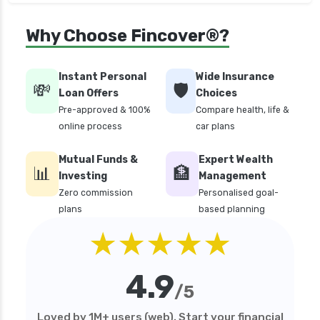
personal loan in cochin
Why Choose Fincover®?
personal loan in coimbatore
personal loan in delhi
Instant Personal
Wide Insurance
💸
🛡️
personal loan in hyderabad
Loan Offers
Choices
Pre-approved & 100%
Compare health, life &
personal loan in karnataka
online process
car plans
personal loan in kerala
Mutual Funds &
Expert Wealth
personal loan in lucknow
📊
🏦
Investing
Management
personal loan in madurai
Zero commission
Personalised goal-
plans
based planning
personal loan in maharashtra
★★★★★
personal loan in mumbai
personal loan in tamilnadu
4.9
personal loan in telangana
/5
personal loan in tirunelveli
Loved by 1M+ users (web). Start your financial