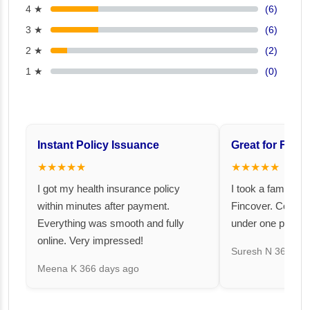
4 ★
(6)
3 ★
(6)
2 ★
(2)
1 ★
(0)
Instant Policy Issuance
Great for Famil
★★★★★
★★★★★
I got my health insurance policy
I took a family fl
within minutes after payment.
Fincover. Covere
Everything was smooth and fully
under one premiu
online. Very impressed!
Suresh N
367 day
Meena K
366 days ago