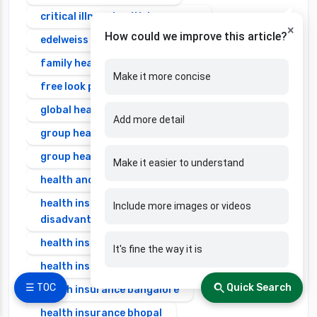
critical illness health insurance
×
How could we improve this article?
edelweiss health insurance
family health insurance
Make it more concise
free look period for health insurance
global health insurance for nris
Add more detail
group health insurance
group health insurance vs individual
Make it easier to understand
health and disability insurance
health insurance advantages and
Include more images or videos
disadvantages
health insurance ahmedabad
It's fine the way it is
health insurance amritsar
☰ TOC
Quick Search
health insurance bangalore
health insurance bhopal