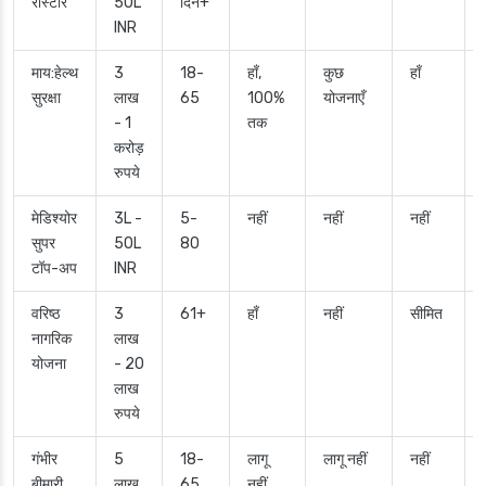
रीस्टोर
50L
दिन+
INR
माय:हेल्थ
3
18-
हाँ,
कुछ
हाँ
सुरक्षा
लाख
65
100%
योजनाएँ
- 1
तक
करोड़
रुपये
मेडिश्योर
3L -
5-
नहीं
नहीं
नहीं
सुपर
50L
80
टॉप-अप
INR
वरिष्ठ
3
61+
हाँ
नहीं
सीमित
नागरिक
लाख
योजना
- 20
लाख
रुपये
गंभीर
5
18-
लागू
लागू नहीं
नहीं
बीमारी
लाख
65
नहीं