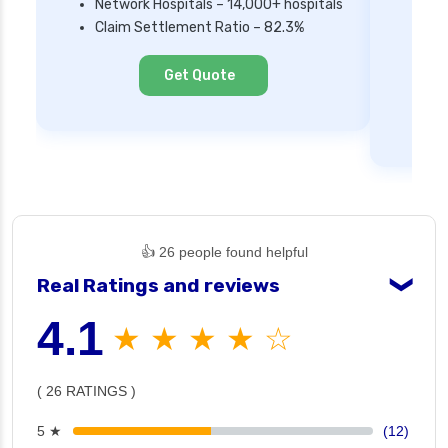
Network Hospitals – 14,000+ hospitals
Mi
Claim Settlement Ratio – 82.3%
Ne
Cl
Get Quote
👍 26 people found helpful
Real Ratings and reviews
❯
4.1
★ ★ ★ ★ ☆
( 26 RATINGS )
5 ★
(12)