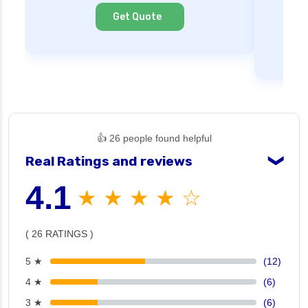
Cl
Get Quote
👍 26 people found helpful
Real Ratings and reviews
❯
4.1
★ ★ ★ ★ ☆
( 26 RATINGS )
5 ★
(12)
4 ★
(6)
3 ★
(6)