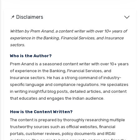
health insurance kolkata
📌 Disclaimers
health insurance lucknow
health insurance madurai
Written by Prem Anand, a content writer with over 10+ years of
experience in the Banking, Financial Services, and Insurance
health insurance mumbai
sectors.
health insurance mysore
Who is the Author?
health insurance nagpur
Prem Anand is a seasoned content writer with over 10+ years
health insurance noida
of experience in the Banking, Financial Services, and
Insurance sectors. He has a strong command of industry-
health insurance patna
specific language and compliance regulations. He specializes
health insurance portability
in writing insightful blog posts, detailed articles, and content
that educates and engages the Indian audience.
health insurance premium calculator
health insurance pune
How is the Content Written?
The content is prepared by thoroughly researching multiple
health insurance rajkot
trustworthy sources such as official websites, financial
health insurance renewal process
portals, customer reviews, policy documents and IRDAI