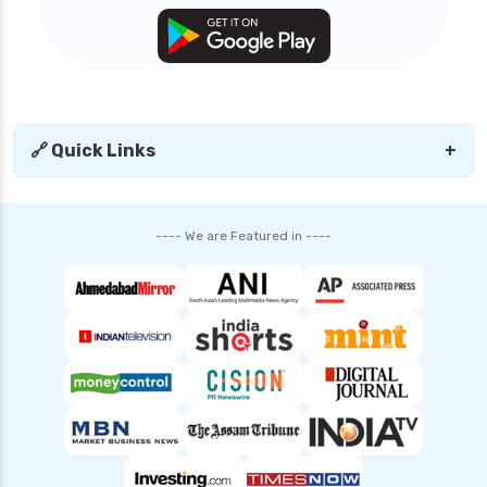
need of health insurance
personal accident health insurance
sbi health insurance plans for family premium
calculator
senior citizen health insurance
🔗 Quick Links
+
tax benefit of health insurance
top 5 health insurance companies in india
---- We are Featured in ----
top up health insurance plans
types of health insurance in india
waiting period in health insurance
which diseases are covered after 2 years in
health insurance
Popular Searches