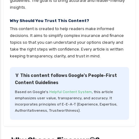
guidelines. The goal is to bring accurate and reader-friendly
health insurance stocks india
insights.
health insurance surat
Why Should You Trust This Content?
health insurance tax benefits 80d
This content is created to help readers make informed
health insurance thane
decisions. It aims to simplify complex insurance and finance
health insurance tirunelveli
topics so that you can understand your options clearly and
take the right steps with confidence. Every article is written
health insurance top up plan comparison
keeping transparency, clarity, and trust in mind.
health insurance trichy
health insurance udaipur
🏅 This content follows Google's People-First
Content Guidelines
health insurance vadodara
Based on Google's
Helpful Content System
, this article
health insurance varanasi
emphasizes user value, transparency, and accuracy. It
health insurance vs medical insurance
incorporates principles of E-E-A-T (Experience, Expertise,
Authoritativeness, Trustworthiness).
how health insurance works in india
how many types of health insurance
how much should health insurance cost