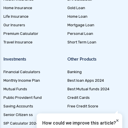
Health Insurance for Thyroid Patients in India
Home Insurance
Gold Loan
Health Insurance for Malaria in India
Life Insurance
Home Loan
Health Insurance for Multiple Sclerosis in India
Our Insurers
Mortgage Loan
Health Insurance for Mental Health in India
Premium Calculator
Personal Loan
Health Insurance for Cataract Surgery in India
Travel Insurance
Short Term Loan
Health Insurance for Rheumatoid Arthritis in
India
Investments
Other Products
Health Insurance for Liver Transplant in India
Financial Calculators
Banking
Health Insurance for Liver Cirrhosis in India
Monthly Income Plan
Best loan Apps 2024
Health Insurance for Handicapped in India
Mutual Funds
Best Mutual funds 2024
Health Insurance for Hepatitis B in India
Public Provident fund
Credit Cards
Health Insurance for Parents
Saving Accounts
Free Credit Score
Health Insurance for Alzheimer Disease in India
Senior Citizen ss
Liability Insurance
×
Health Insurance for Thyroid Patients
How could we improve this article?
SIP Calculator 2024
Loan Application Status