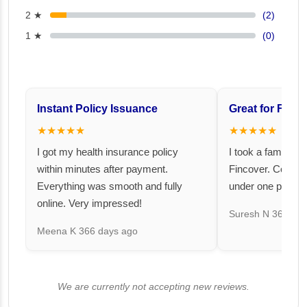
2 ★
(2)
1 ★
(0)
Instant Policy Issuance
Great for Famil
★★★★★
★★★★★
I got my health insurance policy
I took a family fl
within minutes after payment.
Fincover. Covere
Everything was smooth and fully
under one premiu
online. Very impressed!
Suresh N
367 day
Meena K
366 days ago
We are currently not accepting new reviews.