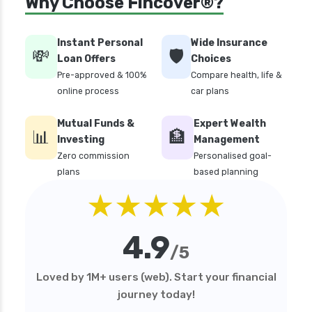
Why Choose Fincover®?
how to apply health insurance in india
how to cancel health insurance policy
Instant Personal
Wide Insurance
💸
🛡️
how to check star health insurance policy
Loan Offers
Choices
status
Pre-approved & 100%
Compare health, life &
online process
car plans
iifl health insurance
individual health insurance policy
Mutual Funds &
Expert Wealth
📊
🏦
Investing
Management
irdai health insurance guidelines
Zero commission
Personalised goal-
is dental treatment covered in health
plans
based planning
insurance
★★★★★
life insurance vs health insurance
list of health insurance companies
4.9
/5
maternity health insurance
mediclaim health insurance
Loved by 1M+ users (web). Start your financial
journey today!
mediclaim vs health insurance