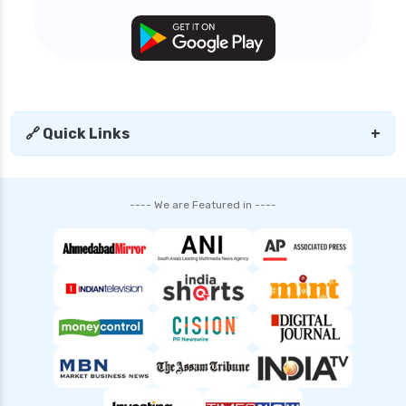
personal loan in uttar pradesh
personal loan interest rates
personal loan with low salary
personal loans for medical emergency
sbi personal loan interest rates
🔗 Quick Links
+
shriram finance personal loan interest rate
smfg india personal loan interest rate
---- We are Featured in ----
tata capital personal loan interest rate
top 10 Personal loan apps
top10 rbi approved loan apps
what is a personal loan