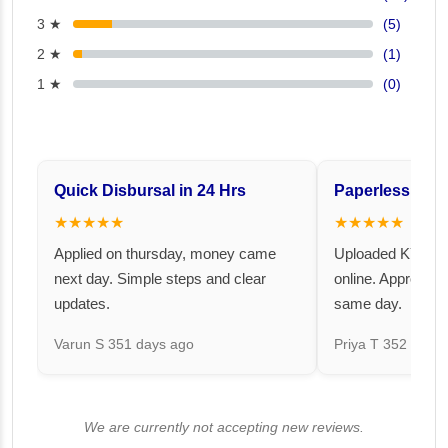
3 ★
(5)
2 ★
(1)
1 ★
(0)
Quick Disbursal in 24 Hrs
Paperless and 
★★★★★
★★★★★
Applied on thursday, money came
Uploaded KYC an
next day. Simple steps and clear
online. Approval 
updates.
same day.
Varun S
351 days ago
Priya T
352 days 
We are currently not accepting new reviews.