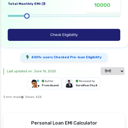
Total Monthly EMI (₹):
Check Eligibility
4001+ users Checked Pre-loan Eligibility
Select langua
Last updated on: June 16, 2025
Author
Reviewed by
Prem Anand
GuruMoorthy A
5 min read
Views:
424
Personal Loan EMI Calculator