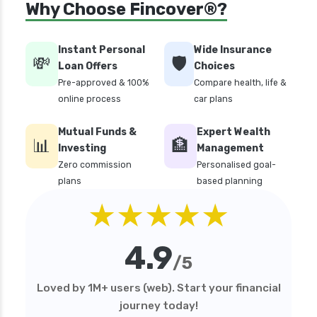
Why Choose Fincover®?
personal loan in coimbatore
personal loan in delhi
Instant Personal
Wide Insurance
💸
🛡️
personal loan in hyderabad
Loan Offers
Choices
Pre-approved & 100%
Compare health, life &
personal loan in karnataka
online process
car plans
personal loan in kerala
Mutual Funds &
Expert Wealth
personal loan in lucknow
📊
🏦
Investing
Management
personal loan in madurai
Zero commission
Personalised goal-
plans
based planning
personal loan in maharashtra
★★★★★
personal loan in mumbai
personal loan in tamilnadu
4.9
personal loan in telangana
/5
personal loan in tirunelveli
Loved by 1M+ users (web). Start your financial
personal loan in trichy
journey today!