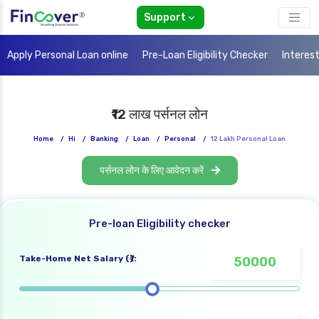
Support
Apply Personal Loan online
Pre-Loan Eligibility Checker
Interes
₹12 लाख पर्सनल लोन
Home
/
Hi
/
Banking
/
Loan
/
Personal
/
12 Lakh Personal Loan
पर्सनल लोन के लिए आवेदन करें
Pre-loan Eligibility checker
Take-Home Net Salary (₹):