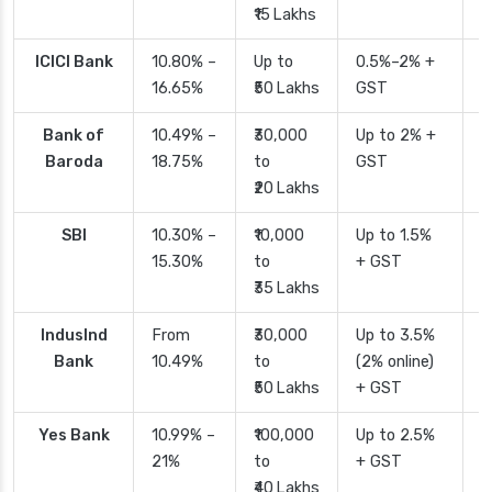
₹15 Lakhs
ICICI Bank
10.80% –
Up to
0.5%–2% +
2
16.65%
₹50 Lakhs
GST
Bank of
10.49% –
₹30,000
Up to 2% +
4
Baroda
18.75%
to
GST
₹20 Lakhs
SBI
10.30% –
₹10,000
Up to 1.5%
2
15.30%
to
+ GST
d
₹35 Lakhs
IndusInd
From
₹30,000
Up to 3.5%
2
Bank
10.49%
to
(2% online)
₹50 Lakhs
+ GST
Yes Bank
10.99% –
₹100,000
Up to 2.5%
2
21%
to
+ GST
₹40 Lakhs