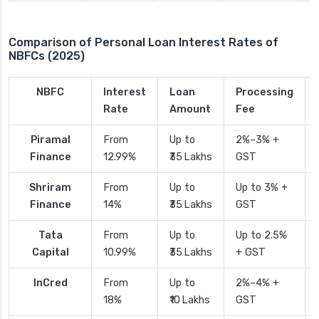
Comparison of Personal Loan Interest Rates of
NBFCs (2025)
NBFC
Interest
Loan
Processing
Rate
Amount
Fee
Piramal
From
Up to
2%–3% +
Finance
12.99%
₹35 Lakhs
GST
Shriram
From
Up to
Up to 3% +
Finance
14%
₹35 Lakhs
GST
Tata
From
Up to
Up to 2.5%
Capital
10.99%
₹35 Lakhs
+ GST
InCred
From
Up to
2%–4% +
18%
₹10 Lakhs
GST