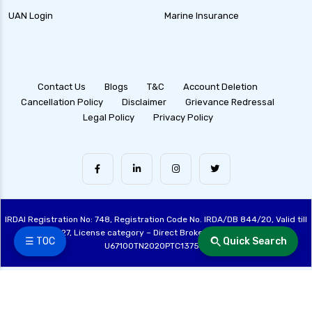
UAN Login
Marine Insurance
Contact Us
Blogs
T&C
Account Deletion
Cancellation Policy
Disclaimer
Grievance Redressal
Legal Policy
Privacy Policy
IRDAI Registration No: 748, Registration Code No. IRDA/DB 844/20, Valid till
28/06/2027, License category – Direct Broker (Life & General), CIN:
☰ TOC
Quick Search
U67100TN2020PTC137515
Made with ❤️ by the Fincover Team | © Copyright 2026 Fincover. All Rights
Reserved.