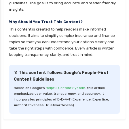
guidelines. The goal is to bring accurate and reader-friendly
personal loan for doctors
insights.
personal loan for home renovation
Why Should You Trust This Content?
personal loan for it professionals
This content is created to help readers make informed
personal loan for marriage
decisions. It aims to simplify complex insurance and finance
personal loan for nri
topics so that you can understand your options clearly and
take the right steps with confidence. Every article is written
personal loan for pensioners
keeping transparency, clarity, and trust in mind.
personal loan for salaried individuals
personal loan for self employed
🏅 This content follows Google's People-First
Content Guidelines
personal loan for women
Based on Google's
Helpful Content System
, this article
personal loan in 10 minutes
emphasizes user value, transparency, and accuracy. It
personal loan in andhra pradesh
incorporates principles of E-E-A-T (Experience, Expertise,
Authoritativeness, Trustworthiness).
personal loan in bangalore
personal loan in chennai
personal loan in cochin