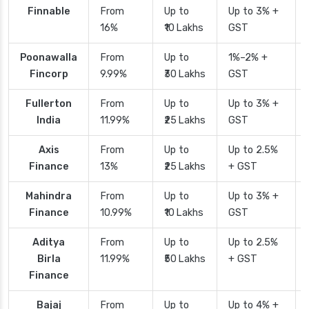
Finnable
From
Up to
Up to 3% +
16%
₹10 Lakhs
GST
Poonawalla
From
Up to
1%–2% +
Fincorp
9.99%
₹30 Lakhs
GST
Fullerton
From
Up to
Up to 3% +
India
11.99%
₹25 Lakhs
GST
Axis
From
Up to
Up to 2.5%
Finance
13%
₹25 Lakhs
+ GST
Mahindra
From
Up to
Up to 3% +
Finance
10.99%
₹10 Lakhs
GST
Aditya
From
Up to
Up to 2.5%
Birla
11.99%
₹50 Lakhs
+ GST
Finance
Bajaj
From
Up to
Up to 4% +