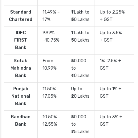
Standard
11.49% –
₹1 Lakh to
Up to 2.25%
4
Chartered
17%
₹50 Lakhs
+ GST
IDFC
9.99% –
₹1 Lakh to
Up to 3.5%
2
FIRST
~10.75%
₹50 Lakhs
+ GST
Bank
Kotak
From
₹50,000
1%–2.5% +
2
Mahindra
10.99%
to
GST
Bank
₹40 Lakhs
Punjab
11.50% –
Up to
Up to 1% +
2
National
17.05%
₹20 Lakhs
GST
Bank
Bandhan
10.50% –
₹50,000
Up to 3% +
4
Bank
12.55%
to
GST
₹25 Lakhs