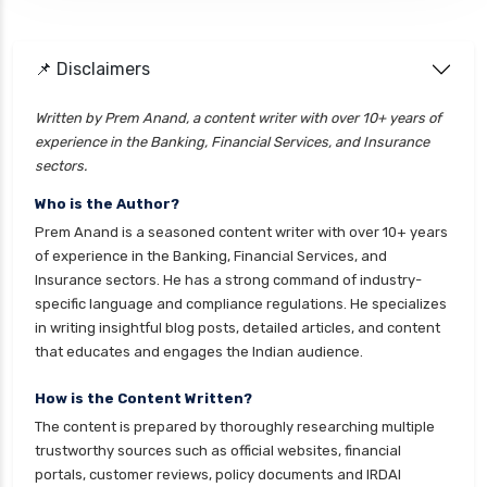
personal loan eligibility axis
personal loan eligibility cholamandalam
📌 Disclaimers
finance
personal loan eligibility hdfc
Written by Prem Anand, a content writer with over 10+ years of
experience in the Banking, Financial Services, and Insurance
personal loan eligibility icici
sectors.
personal loan eligibility idfc
Who is the Author?
personal loan eligibility incred
Prem Anand is a seasoned content writer with over 10+ years
personal loan eligibility indusind bank
of experience in the Banking, Financial Services, and
Insurance sectors. He has a strong command of industry-
personal loan eligibility kotak
specific language and compliance regulations. He specializes
personal loan eligibility shriram
in writing insightful blog posts, detailed articles, and content
that educates and engages the Indian audience.
personal loan eligibility tata capital
personal loan eligibility yes bank
How is the Content Written?
The content is prepared by thoroughly researching multiple
personal loan for ca
trustworthy sources such as official websites, financial
personal loan for defence personnel
portals, customer reviews, policy documents and IRDAI