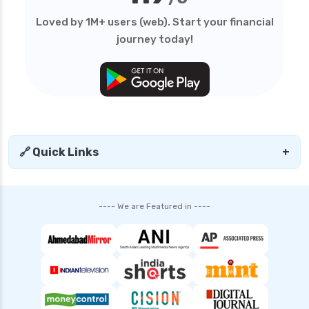
Loved by 1M+ users (web). Start your financial
journey today!
🔗 Quick Links
+
---- We are Featured in ----