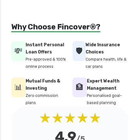
Why Choose Fincover®?
Instant Personal
Wide Insurance
💸
🛡️
Loan Offers
Choices
Pre-approved & 100%
Compare health, life &
online process
car plans
Mutual Funds &
Expert Wealth
📊
🏦
Investing
Management
Zero commission
Personalised goal-
plans
based planning
★★★★★
4.9
/5