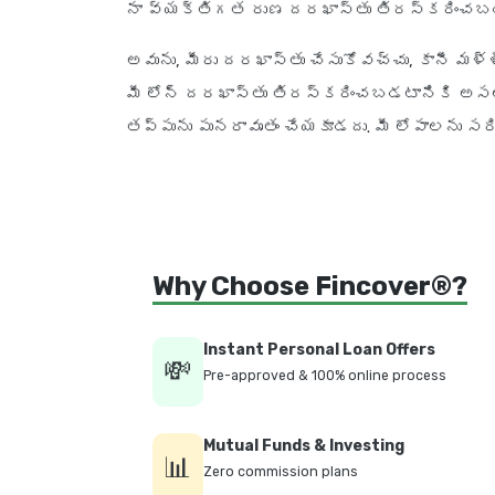
నా వ్యక్తిగత రుణ దరఖాస్తు తిరస్కరించబడిత
అవును, మీరు దరఖాస్తు చేసుకోవచ్చు, కానీ మళ్
మీ లోన్ దరఖాస్తు తిరస్కరించబడటానికి అసలు
తప్పును పునరావృతం చేయకూడదు. మీ లోపాలను సరిద
Why Choose Fincover®?
Instant Personal Loan Offers
💸
Pre-approved & 100% online process
Mutual Funds & Investing
📊
Zero commission plans