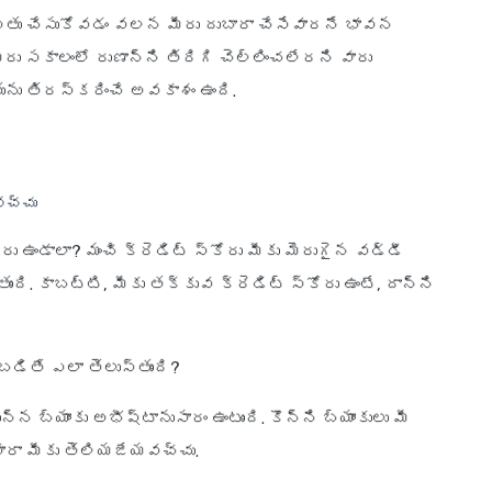
్తు చేసుకోవడం వలన మీరు దుబారా చేసేవారనే భావన
రు సకాలంలో రుణాన్ని తిరిగి చెల్లించలేరని వారు
ును తిరస్కరించే అవకాశం ఉంది.
వచ్చు
రు ఉండాలా? మంచి క్రెడిట్ స్కోరు మీకు మెరుగైన వడ్డీ
ది. కాబట్టి, మీకు తక్కువ క్రెడిట్ స్కోరు ఉంటే, దాన్ని
ితే ఎలా తెలుస్తుంది?
న బ్యాంకు అభీష్టానుసారం ఉంటుంది. కొన్ని బ్యాంకులు మీ
ారా మీకు తెలియజేయవచ్చు.