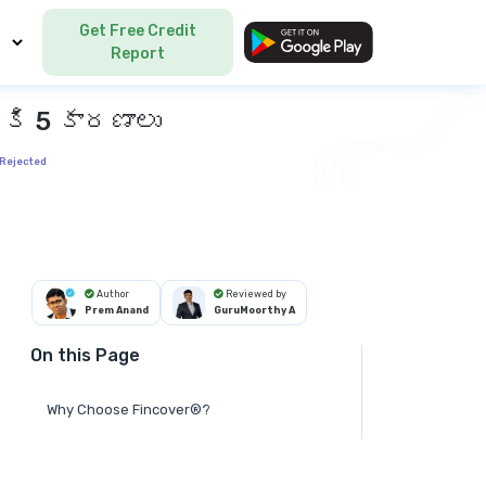
Get Free Credit
Language
Report
ి 5 కారణాలు
 Rejected
Author
Reviewed by
Prem Anand
GuruMoorthy A
On this Page
Why Choose Fincover®?