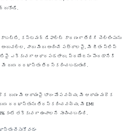
దుకోండి.
బట్టి, కస్టమర్ డిఫాల్ట్ కారణంగా తిరిగి చెల్లింపును
. అందువల్ల, వారు మీరు అందించే పత్రాలపై, మీ జీతం స్లిప్
ి వాటిపై ఎక్కువగా ఆధారపడతారు. ప్రయోజనం పొందడానికి
ే, మీ రుణ దరఖాస్తు తిరస్కరించబడుతుంది.
మరొక రుణం మీ ఆదాయంపై భారం మోపవచ్చు. మీ ఆదాయం మరొక
 రుణ దరఖాస్తును తిరస్కరించవచ్చు. మీ EMI
50% కంటే తక్కువగా ఉంచాలని సూచించబడింది.
ాస్తు చేసుకోవడం