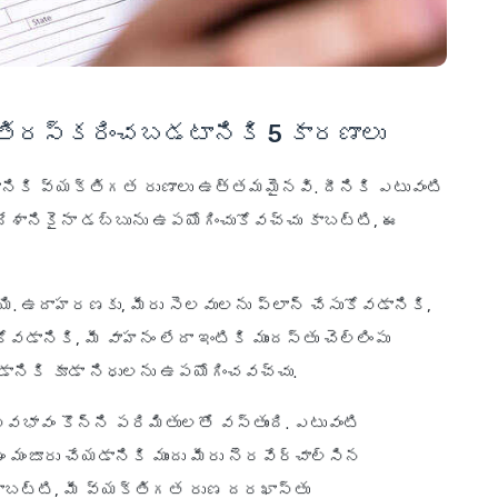
తిరస్కరించబడటానికి 5 కారణాలు
కి వ్యక్తిగత రుణాలు ఉత్తమమైనవి. దీనికి ఎటువంటి
ేశానికైనా డబ్బును ఉపయోగించుకోవచ్చు కాబట్టి, ఈ
ి. ఉదాహరణకు, మీరు సెలవులను ప్లాన్ చేసుకోవడానికి,
ికి, మీ వాహనం లేదా ఇంటికి ముందస్తు చెల్లింపు
ానికి కూడా నిధులను ఉపయోగించవచ్చు.
ావం కొన్ని పరిమితులతో వస్తుంది. ఎటువంటి
 మంజూరు చేయడానికి ముందు మీరు నెరవేర్చాల్సిన
 కాబట్టి, మీ వ్యక్తిగత రుణ దరఖాస్తు