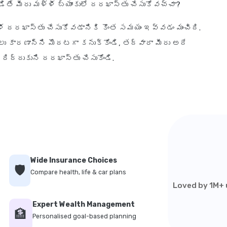
ే మీరు మళ్ళీ బ్యాంకులో దరఖాస్తు చేసుకోవచ్చా?
ళీ దరఖాస్తు చేసుకోవడానికి కొంత సమయం ఇవ్వడం మంచిది.
 కారణాన్ని మొదటగా కనుక్కోండి, తద్వారా మీరు అదే
ిద్దుకుని దరఖాస్తు చేసుకోండి.
Wide Insurance Choices
🛡️
Compare health, life & car plans
Loved by 1M+ u
Expert Wealth Management
🏦
Personalised goal-based planning