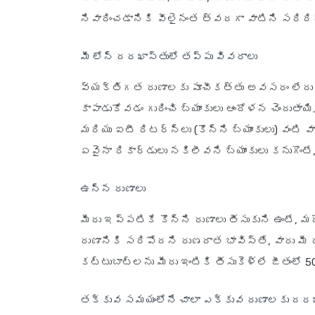
నివారించడానికి వీలైనంత త్వరగా వాటిని సరిదిద్
మీ లోన్ దరఖాస్తులో తప్పు వివరాలు
వ్యక్తిగత రుణాలకు పూచీకత్తు అవసరం లేదు కా
కాపాడుకోవడం గురించి బ్యాంకులు ఆందోళన చెందుతాయి
మరియు ఐటీ రిటర్న్‌లు (కొన్ని బ్యాంకులు) వంట
ఏవైనా రికార్డులు నకిలీవని బ్యాంకులు కనుగొంట
ఉన్న రుణాలు
మీరు ఇప్పటికే కొన్ని రుణాలు తీసుకుని ఉంటే, 
రుణానికి సరిపోదని రుణదాత భావిస్తే, వారు మీ
కట్టుబాట్లను మీరు ఇంటికి తీసుకెళ్లే జీతంలో 
తక్కువ సమయంలోనే చాలా ఎక్కువ రుణాలకు దరఖ