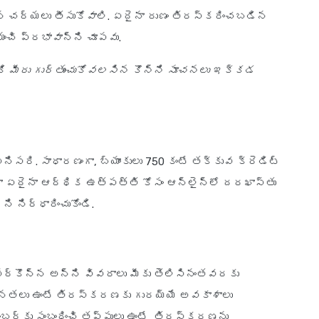
న చర్యలు తీసుకోవాలి. ఏదైనా రుణం తిరస్కరించబడిన
మంచి ప్రభావాన్ని చూపవు.
 మీరు గుర్తుంచుకోవలసిన కొన్ని సూచనలు ఇక్కడ
పనిసరి. సాధారణంగా, బ్యాంకులు 750 కంటే తక్కువ క్రెడిట్
దా ఏదైనా ఆర్థిక ఉత్పత్తి కోసం ఆన్‌లైన్‌లో దరఖాస్తు
ి నిర్ధారించుకోండి.
 పేర్కొన్న అన్ని వివరాలు మీకు తెలిసినంతవరకు
మానతలు ఉంటే తిరస్కరణకు గురయ్యే అవకాశాలు
 నంబర్‌కు సంబంధించి తప్పులు ఉంటే, తిరస్కరణను