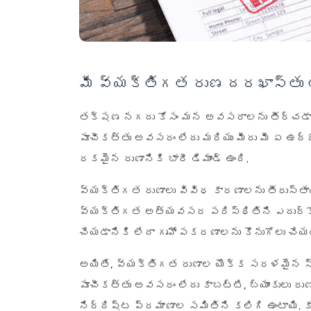
మీ వ్యక్తిగత రుణ దరఖాస్తు 
తక్షణ నగదు కోసం మన అవసరాలను తీర్చడాని
పూచీకత్తు అవసరం లేదు మరియు మీరు మీ ఏ ఉద్ద
రకమైన రుణానికి భారీ డిమాండ్ ఉంది.
వ్యక్తిగత రుణాలు వివిధ కారణాలను తీరుస్తాయ
వ్యక్తిగత అత్యవసర పరిస్థితిని ఎదుర్కోవడాన
చేయడానికి లేదా గృహోపకరణాలను కొనుగోలు చేయడ
అయితే, వ్యక్తిగత రుణాల యొక్క సరళమైన స్వభ
పూచీకత్తు అవసరం లేదు కాబట్టి, బ్యాంకులు రుణం
నిర్దిష్ట ప్రమాణాల సమితిని కలిగి ఉంటాయి.