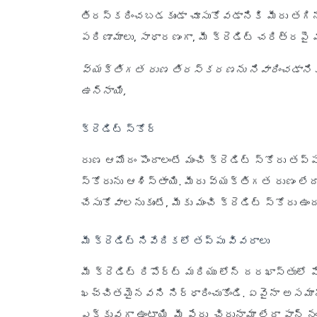
తిరస్కరించబడకుండా చూసుకోవడానికి మీరు తగి
పరిణామాలు, సాధారణంగా, మీ క్రెడిట్ చరిత్రపై 
వ్యక్తిగత రుణ తిరస్కరణను నివారించడానికి
ఉన్నాయి,
క్రెడిట్ స్కోర్
రుణ ఆమోదం పొందాలంటే మంచి క్రెడిట్ స్కోరు తప్
స్కోరును ఆశిస్తాయి. మీరు వ్యక్తిగత రుణం లే
చేసుకోవాలనుకుంటే, మీకు మంచి క్రెడిట్ స్కోరు ఉందన
మీ క్రెడిట్ నివేదికలో తప్పు వివరాలు
మీ క్రెడిట్ రిపోర్ట్ మరియు లోన్ దరఖాస్తులో
ఖచ్చితమైనవని నిర్ధారించుకోండి. ఏవైనా అస
ఎక్కువగా ఉంటాయి. మీ పేరు, చిరునామా లేదా పాన్