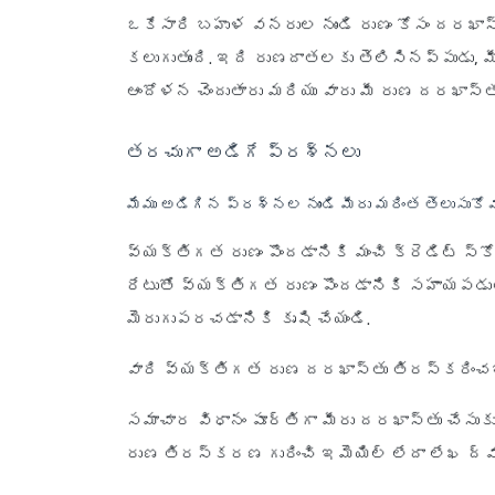
ఒకేసారి బహుళ వనరుల నుండి రుణం కోసం దరఖాస
కలుగుతుంది. ఇది రుణదాతలకు తెలిసినప్పుడు, మీ
ఆందోళన చెందుతారు మరియు వారు మీ రుణ దరఖాస్త
తరచుగా అడిగే ప్రశ్నలు
మేము అడిగిన ప్రశ్నల నుండి మీరు మరింత తెలుసుకో
వ్యక్తిగత రుణం పొందడానికి మంచి క్రెడిట్ స్కో
రేటుతో వ్యక్తిగత రుణం పొందడానికి సహాయపడుతుం
మెరుగుపరచడానికి కృషి చేయండి.
వారి వ్యక్తిగత రుణ దరఖాస్తు తిరస్కరించబడ
సమాచార విధానం పూర్తిగా మీరు దరఖాస్తు చేసుకున్
రుణ తిరస్కరణ గురించి ఇమెయిల్ లేదా లేఖ ద్వ