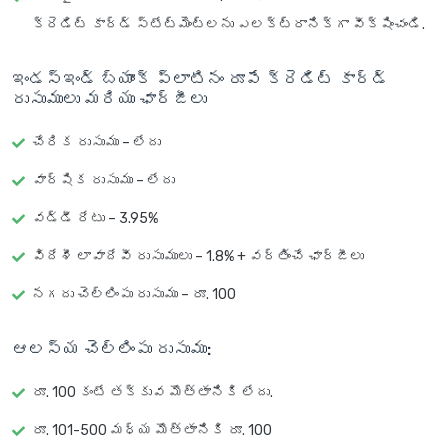
క్రెడిట్ కార్డ్ స్టేట్‌మెంట్‌లను ఎలక్ట్రానిక్‌గా వీక్షించండి.
ఇండస్ఇండ్ బ్యాంక్ ప్లాటినం రూపే క్రెడిట్ కార్డ్
రుసుములు మరియు ఛార్జీలు
చేరిక రుసుము – లేదు
వార్షిక రుసుము – లేదు
వడ్డీ రేటు – 3.95%
విదేశీ లావాదేవీ రుసుములు – 1.8% + వర్తించే ఛార్జీలు
నగదు చెల్లింపు రుసుము – రూ. 100
ఆలస్య చెల్లింపు రుసుము:
రూ. 100 కంటే తక్కువ మొత్తానికి లేదు.
రూ. 101-500 మధ్య మొత్తానికి రూ. 100