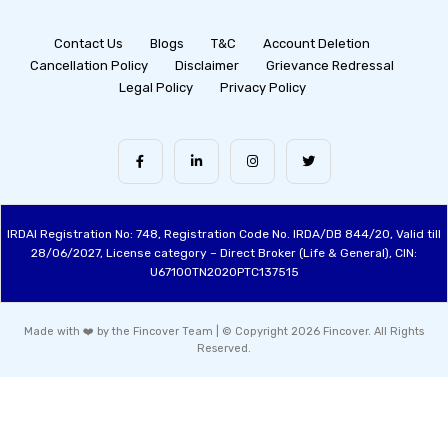
Contact Us
Blogs
T&C
Account Deletion
Cancellation Policy
Disclaimer
Grievance Redressal
Legal Policy
Privacy Policy
IRDAI Registration No: 748, Registration Code No. IRDA/DB 844/20, Valid till
28/06/2027, License category – Direct Broker (Life & General), CIN:
U67100TN2020PTC137515
Made with ❤️ by the Fincover Team | © Copyright 2026 Fincover. All Rights
Reserved.