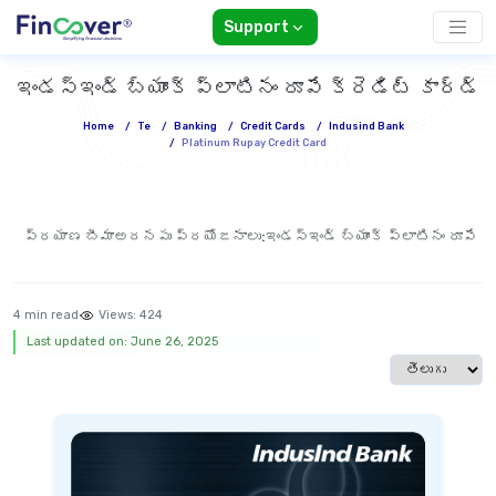
Support
ఇండస్ఇండ్ బ్యాంక్ ప్లాటినం రూపే క్రెడిట్ కార్డ్
Home
/
Te
/
Banking
/
Credit Cards
/
Indusind Bank
/
Platinum Rupay Credit Card
ప్రయాణ బీమా
అదనపు ప్రయోజనాలు:
ఇండస్ఇండ్ బ్యాంక్ ప్లాటినం రూపే క
4 min read
Views:
424
Last updated on: June 26, 2025
Select langua