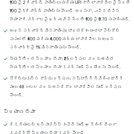
₹100 పై 2 రివార్డ్ పాయింట్‌లు మరియు UPI కాని లావాదేవీలపై ప్రతి
₹100 పై 1 రివార్డ్ పాయింట్‌ను పొందండి. అదనంగా, ఎంపిక చేసిన
వ్యాపారి వర్గాలపై ఖర్చు చేసే ప్రతి ₹100 పై ₹0.70 సంపాదించండి.
ఇంధన సర్‌చార్జ్ మినహాయింపు:
భారతదేశం అంతటా పెట్రోల్
పంపులలో ₹400 మరియు ₹4,000 మధ్య లావాదేవీలకు ఇంధన
సర్‌చార్జ్‌పై 1% మినహాయింపును పొందండి.
వ్యక్తిగత ప్రమాద బీమా:
₹25 లక్షల వరకు ఉచిత
వ్యక్తిగత ప్రమాద బీమా కవర్ నుండి ప్రయోజనం పొందండి.
పోగొట్టుకున్న కార్డు రక్షణ:
నష్టాన్ని నివేదించడానికి
ముందు 48 గంటల వరకు అనధికార లావాదేవీల నుండి రక్షణ
పొందండి.
ప్రయాణ బీమా
ది ఓరియంటల్ ఇన్సూరెన్స్ కంపెనీ నుండి ఈ క్రింది విధంగా
కవరేజ్‌తో ప్రయాణ బీమా కవర్ పొందండి,