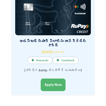
ఇండస్ఇండ్ బ్యాంక్ ప్లాటినం రూపే క్రెడిట్
కార్డ్
(4.9/5) ★ ★ ★ ★ ☆
✦
Rewards
✦
Cashback
(వార్షిక &amp; చేరడానికి రుసుము లేదు)
Apply Now