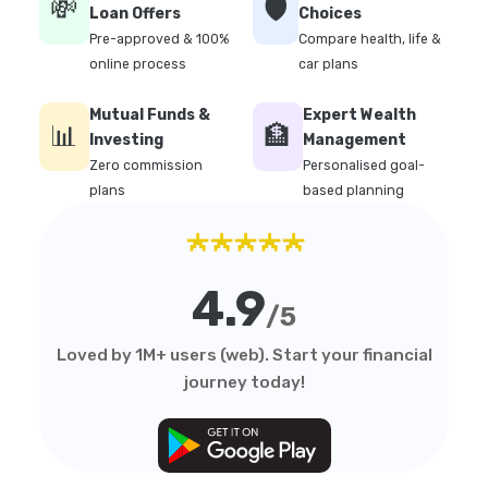
💸
🛡️
Loan Offers
Choices
Pre-approved & 100%
Compare health, life &
online process
car plans
Mutual Funds &
Expert Wealth
📊
🏦
Investing
Management
Zero commission
Personalised goal-
plans
based planning
★★★★★
4.9
/5
Loved by 1M+ users (web). Start your financial
journey today!