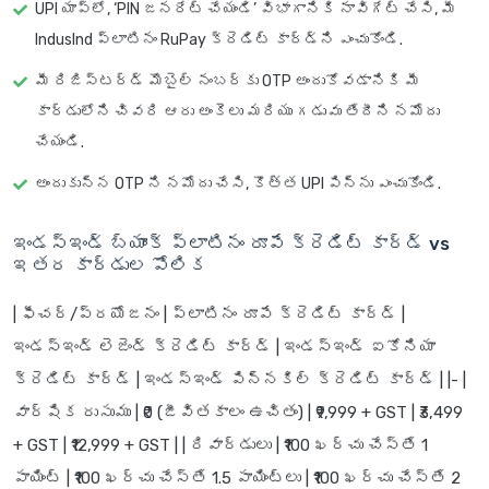
UPI యాప్‌లో, ‘PIN జనరేట్ చేయండి’ విభాగానికి నావిగేట్ చేసి, మీ
IndusInd ప్లాటినం RuPay క్రెడిట్ కార్డ్‌ని ఎంచుకోండి.
మీ రిజిస్టర్డ్ మొబైల్ నంబర్‌కు OTP అందుకోవడానికి మీ
కార్డులోని చివరి ఆరు అంకెలు మరియు గడువు తేదీని నమోదు
చేయండి.
అందుకున్న OTP ని నమోదు చేసి, కొత్త UPI పిన్‌ను ఎంచుకోండి.
ఇండస్ఇండ్ బ్యాంక్ ప్లాటినం రూపే క్రెడిట్ కార్డ్ vs
ఇతర కార్డుల పోలిక
| ఫీచర్/ప్రయోజనం | ప్లాటినం రూపే క్రెడిట్ కార్డ్ |
ఇండస్ఇండ్ లెజెండ్ క్రెడిట్ కార్డ్ | ఇండస్ఇండ్ ఐకోనియా
క్రెడిట్ కార్డ్ | ఇండస్ఇండ్ పిన్నకిల్ క్రెడిట్ కార్డ్ | |- |
వార్షిక రుసుము
| ₹0 (జీవితకాలం ఉచితం) | ₹9,999 + GST | ₹3,499
+ GST | ₹12,999 + GST | |
రివార్డులు
| ₹100 ఖర్చు చేస్తే 1
పాయింట్ | ₹100 ఖర్చు చేస్తే 1.5 పాయింట్లు | ₹100 ఖర్చు చేస్తే 2