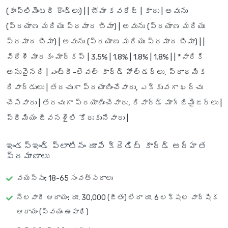
(కాంప్లిమెంటరీ రౌండ్లు) | |
భీమా కవరేజ్
| కాదు | అవును
(ప్రయాణ మరియు ప్రమాద బీమా) | అవును (ప్రయాణ మరియు
ప్రమాద బీమా) | అవును (ప్రయాణ మరియు ప్రమాద బీమా) | |
విదేశీ మారకం మార్కప్
| 3.5% | 1.8% | 1.8% | 1.8% | | *
వారికి
అనువైనది
| ఎంట్రీ-లెవల్ కార్డ్ హోల్డర్లు, ప్రాథమిక
రివార్డులు | తరచుగా ప్రయాణించేవారు, ఎక్కువగా ఖర్చు
చేసేవారు | తరచుగా ప్రయాణించేవారు, రివార్డ్ మాగ్జిమైజర్లు |
ప్రీమియం జీవనశైలి కోరుకునేవారు |
ఇండస్ఇండ్ ప్లాటినం రూపే క్రెడిట్ కార్డ్ అర్హత
ప్రమాణాలు
వయస్సు:
18-65 సంవత్సరాలు
నెలవారీ ఆదాయం:
రూ. 30,000 (జీతం) లేదా రూ. 6 లక్షల వార్షిక
ఆదాయం (స్వయం ఉపాధి)