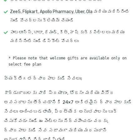
Zee5, Flipkart, Apollo Pharmacy, Uber, Ola మరియు మరిన్నింటి
నుండి వోచర్‌లను క్లెయిమ్ చేయండి
పాంటలూన్స్, బాటా, రేమండ్, కీత్, హష్ కుక్కపిల్లలు మరియు
మరిన్నింటి నుండి డిస్కౌంట్ వోచర్లు
* Please note that welcome gifts are available only on 
వ్యక్తిగత ద్వారపాలకుడి సేవలు:
కార్డుదారులకు వారి ప్రయాణం, భోజనం మరియు వినోద
అవసరాలను తీర్చడానికి 24×7 అంకితమైన ద్వారపాలకుడి
సేవలు అందించబడతాయి. ప్రత్యేక అనుభవాలను బుక్
చేసుకోవడం నుండి ఈవెంట్‌లను నిర్వహించడం వరకు,
ద్వారపాలకుడి సేవ సజావుగా మరియు మరపురాని
అనుభవాన్ని నిర్ధారిస్తుంది.