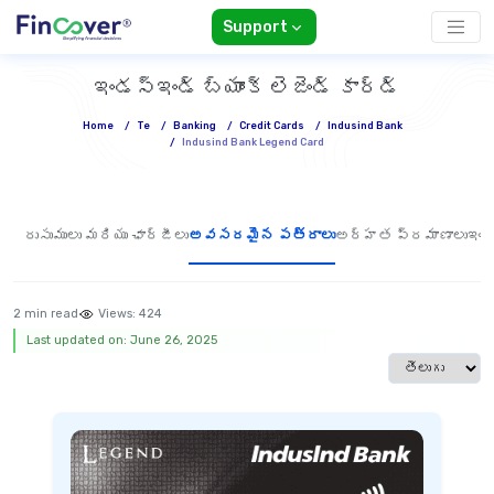
Support
ఇండస్ఇండ్ బ్యాంక్ లెజెండ్ కార్డ్
Home
/
Te
/
Banking
/
Credit Cards
/
Indusind Bank
/
Indusind Bank Legend Card
రుసుములు మరియు ఛార్జీలు
అవసరమైన పత్రాలు
అర్హత ప్రమాణాలు
ఇండ
2 min read
Views:
424
Last updated on: June 26, 2025
Select langua