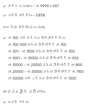
చేరిక రుసుములు – రూ. 9999 + GST
వడ్డీ ఛార్జీలు – 3.83%
ఆలస్య చెల్లింపు రుసుము:
రూ. 100 కంటే తక్కువ మొత్తానికి లేదు.
రూ. 100-500 మధ్య మొత్తానికి రూ. 100
రూ. 501 – రూ. 1000 మధ్య మొత్తానికి రూ. 350
రూ. 1001 – రూ. 10000 మధ్య మొత్తానికి రూ. 550
రూ. 10000 – రూ. 25000 మధ్య మొత్తానికి రూ. 800
రూ. 25000 – రూ. 50000 మధ్య మొత్తానికి రూ. 1100
రూ. 50000 కంటే ఎక్కువ మొత్తానికి రూ. 1300
అవసరమైన పత్రాలు
ఆధార్ కార్డు