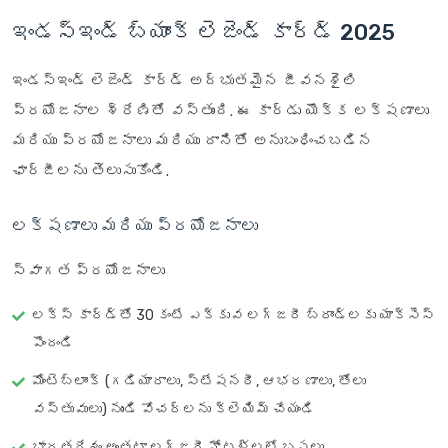
ఇండస్ఇండ్ బ్యాంక్ లెజెండ్ కార్డ్
2025
ఇండస్ఇండ్ లెజెండ్ కార్డ్ అద్భుతమైన జీవనశైలి
ప్రయోజనాల శ్రేణితో వస్తుంది. ఈ కార్డు యొక్క లక్షణాలు
మరియు ప్రయోజనాలు మరియు దానితో అనుబంధించబడిన
ఛార్జీలను తెలుసుకోండి.
లక్షణాలు మరియు ప్రయోజనాలు
స్వాగత ప్రయోజనాలు
లక్స్ కార్డ్‌తో 30 కంటే ఎక్కువ లగ్జరీ బ్రాండ్‌లకు యాక్సెస్
పొందండి
మోంటెబ్లాంక్ (గడియారాలు, స్టేషనరీ, ఆభరణాలు, తోలు
వస్తువులు) నుండి వోచర్‌లను క్లెయిమ్ చేయండి
భారతదేశం అంతటా లగ్జరీ హోటళ్లలో బసలు