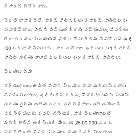
రివార్డ్ ప్రోగ్రామ్:
ప్రతి లావాదేవీతో, కార్డ్ హోల్డర్లు రివార్డ్ పాయింట్లను
సంపాదిస్తారు, వీటిని విస్తృత శ్రేణి వస్తువులు, వోచర్లు
లేదా తరచుగా ప్రయాణించే మైళ్ల కోసం రీడీమ్ చేసుకోవచ్చు. ₹
100 ఖర్చు చేసినందుకు = వారపు రోజుల ఖర్చులకు 1 రివార్డ్
పాయింట్ మరియు వారాంతపు ఖర్చులకు 2 రివార్డ్ పాయింట్లు.
ప్రయాణ బీమా:
కార్డుదారులు ఉచిత విమాన ప్రమాద బీమా మరియు ప్రయాణ
బీమాను పొందుతారు, ఇది ట్రిప్ రద్దు, పోగొట్టుకున్న సామాను
మరియు వైద్య అత్యవసర పరిస్థితులు వంటి ఊహించని
పరిస్థితులను కవర్ చేస్తుంది, వారి ప్రయాణాలలో
మనశ్శాంతిని అందిస్తుంది. మీరు రూ. 25,00,000 వరకు
వ్యక్తిగత విమాన ప్రమాద బీమా కవర్ పొందుతారు.