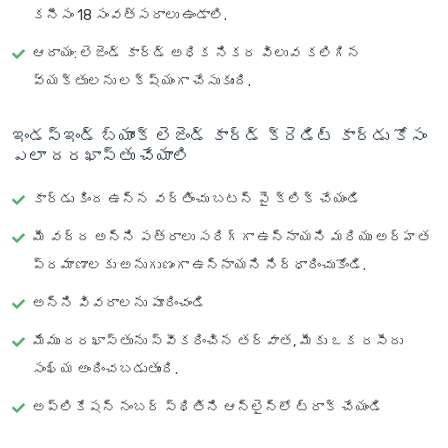
కనీసం 18 సంవత్సరాలు ఉండాలి.
ఆదాయం
: లెజెండ్ కార్డ్ అధిక నికర విలువ కలిగిన
వ్యక్తులను లక్ష్యంగా చేసుకుంది.
ఇండస్ఇండ్ బ్యాంక్ లెజెండ్ కార్డ్ క్రెడిట్ కార్డు కోసం
ఎలా దరఖాస్తు చేయాలి
కార్డు కింద ఉన్న
వర్తించు
బటన్ పై క్లిక్ చేయండి
మీ వద్ద అన్ని పత్రాలు సరిగ్గా ఉన్నాయని మరియు అర్హత
ప్రమాణాలకు అనుగుణంగా ఉన్నాయని నిర్ధారించుకోండి.
అన్ని వివరాలను పూరించండి
మేము దరఖాస్తును స్వీకరించిన తర్వాత, మీకు ఒక రసీదు
సంఖ్య అందించబడుతుంది.
అప్లికేషన్ నంబర్ స్థితిని ఆన్‌లైన్‌లో ట్రాక్ చేయండి