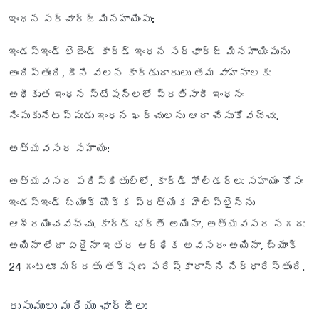
ఇంధన సర్‌చార్జ్ మినహాయింపు:
ఇండస్‌ఇండ్ లెజెండ్ కార్డ్ ఇంధన సర్‌ఛార్జ్ మినహాయింపును
అందిస్తుంది, దీని వలన కార్డుదారులు తమ వాహనాలకు
అధీకృత ఇంధన స్టేషన్లలో ప్రతిసారీ ఇంధనం
నింపుకునేటప్పుడు ఇంధన ఖర్చులను ఆదా చేసుకోవచ్చు.
అత్యవసర సహాయం:
అత్యవసర పరిస్థితుల్లో, కార్డ్ హోల్డర్లు సహాయం కోసం
ఇండస్ఇండ్ బ్యాంక్ యొక్క ప్రత్యేక హెల్ప్‌లైన్‌ను
ఆశ్రయించవచ్చు. కార్డ్ భర్తీ అయినా, అత్యవసర నగదు
అయినా లేదా ఏదైనా ఇతర ఆర్థిక అవసరం అయినా, బ్యాంక్
24 గంటలూ మద్దతు తక్షణ పరిష్కారాన్ని నిర్ధారిస్తుంది.
రుసుములు మరియు ఛార్జీలు