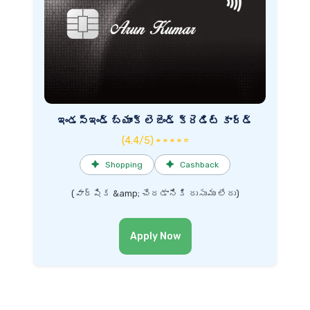
ఇండస్ఇండ్ బ్యాంక్ లెజెండ్ క్రెడిట్ కార్డ్
(4.4/5) ★ ★ ★ ★ ☆
✦
Shopping
✦
Cashback
(వార్షిక &amp; చేరడానికి రుసుము లేదు)
Apply Now