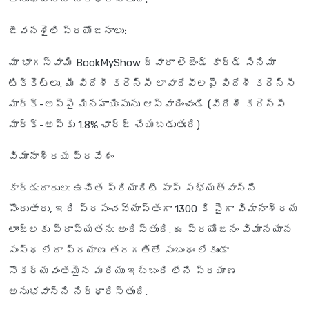
జీవనశైలి ప్రయోజనాలు:
మా భాగస్వామి BookMyShow ద్వారా లెజెండ్ కార్డ్ సినిమా
టిక్కెట్లు. మీ విదేశీ కరెన్సీ లావాదేవీలపై విదేశీ కరెన్సీ
మార్క్-అప్‌పై మినహాయింపును ఆస్వాదించండి (విదేశీ కరెన్సీ
మార్క్-అప్‌కు 1.8% ఛార్జ్ చేయబడుతుంది)
విమానాశ్రయ ప్రవేశం
కార్డుదారులు ఉచిత ప్రియారిటీ పాస్ సభ్యత్వాన్ని
పొందుతారు, ఇది ప్రపంచవ్యాప్తంగా 1300 కి పైగా విమానాశ్రయ
లాంజ్‌లకు ప్రాప్యతను అందిస్తుంది. ఈ ప్రయోజనం విమానయాన
సంస్థ లేదా ప్రయాణ తరగతితో సంబంధం లేకుండా
సౌకర్యవంతమైన మరియు ఇబ్బంది లేని ప్రయాణ
అనుభవాన్ని నిర్ధారిస్తుంది.