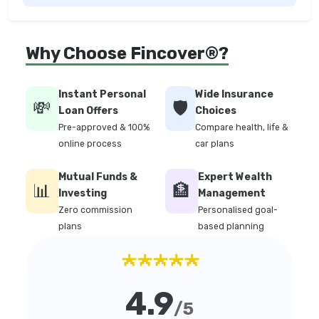
Why Choose Fincover®?
Instant Personal
Wide Insurance
💸
🛡️
Loan Offers
Choices
Pre-approved & 100%
Compare health, life &
online process
car plans
Mutual Funds &
Expert Wealth
📊
🏦
Investing
Management
Zero commission
Personalised goal-
plans
based planning
★★★★★
4.9
/5