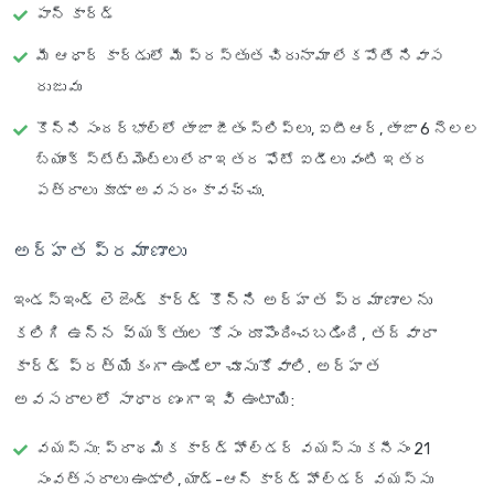
పాన్ కార్డ్
మీ ఆధార్ కార్డులో మీ ప్రస్తుత చిరునామా లేకపోతే నివాస
రుజువు
కొన్ని సందర్భాల్లో తాజా జీతం స్లిప్‌లు, ఐటీఆర్, తాజా 6 నెలల
బ్యాంక్ స్టేట్‌మెంట్‌లు లేదా ఇతర ఫోటో ఐడీలు వంటి ఇతర
పత్రాలు కూడా అవసరం కావచ్చు.
అర్హత ప్రమాణాలు
ఇండస్ఇండ్ లెజెండ్ కార్డ్ కొన్ని అర్హత ప్రమాణాలను
కలిగి ఉన్న వ్యక్తుల కోసం రూపొందించబడింది, తద్వారా
కార్డ్ ప్రత్యేకంగా ఉండేలా చూసుకోవాలి. అర్హత
అవసరాలలో సాధారణంగా ఇవి ఉంటాయి:
వయస్సు
: ప్రాథమిక కార్డ్ హోల్డర్ వయస్సు కనీసం 21
సంవత్సరాలు ఉండాలి, యాడ్-ఆన్ కార్డ్ హోల్డర్ వయస్సు