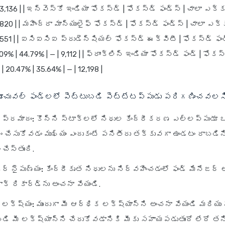
| 13,136 | | ఇన్వెస్కో ఇండియా ఫోకస్డ్ | ఫోకస్డ్ ఫండ్స్ | చాలా ఎక్క
8,820 | | మహీంద్రా మాన్యులైఫ్ ఫోకస్డ్ | ఫోకస్డ్ ఫండ్స్ | చాలా ఎక్క
 1,551 | | ఐసిఐసిఐ ప్రుడెన్షియల్ ఫోకస్డ్ ఈక్విటీ | ఫోకస్డ్ ఫండ
9% | 44.79% | — | 9,112 | | ఫ్రాంక్లిన్ ఇండియా ఫోకస్డ్ ఫండ్ | ఫోకస్
 20.47% | 35.64% | — | 12,198 |
యూచువల్ ఫండ్లలో పెట్టుబడి పెట్టేటప్పుడు పరిగణించవలస
ప్రమాదం:
కొన్ని స్టాక్‌లలో నిధుల కేంద్రీకరణ ఎల్లప్పుడూ 
 చేసుకోవడం ముఖ్యం ఎందుకంటే పనితీరు తక్కువగా ఉండటం రాబడి
చేస్తుంది.
ర్ నైపుణ్యం:
కేంద్రీకృత నిధులను నిర్వహించడంలో ఫండ్ మేనేజర్
క్ రికార్డ్‌ను అంచనా వేయండి.
 లక్ష్యం:
ముందుగా మీ ఆర్థిక లక్ష్యాన్ని అంచనా వేయండి మరియు న
డి మీ లక్ష్యాన్ని చేరుకోవడానికి మీకు సహాయపడుతుందో లేదో తనిఖ