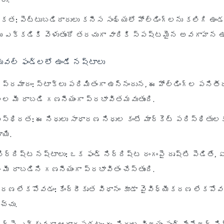
రు.
శకత:
పెట్టుబడిదారులు కనీస సంఖ్యలో హోల్డింగ్‌లను కలిగి ఉ
ు ఎక్కడికి వెళుతుందో తరచుగా వారికి స్పష్టమైన అవగాహన ఉంట
ువల్ ఫండ్లలో ఉండే నష్టాలు
ప్రమాదం:
స్టాక్‌లు పరిమితంగా ఉన్నందున, ఈ హోల్డింగ్‌ల పనిత
్ల మీ రాబడి గణనీయంగా ప్రభావితమవుతుంది.
 అస్థిరత:
ఈ నిధులు సాధారణ నిధుల కంటే మార్కెట్ పరిస్థితుల
ాయి.
నిర్దిష్ట నష్టాలు:
ఒక ఫండ్ నిర్దిష్ట రంగంపై దృష్టి పెడితే, ఏ
మీ రాబడిని గణనీయంగా ప్రభావితం చేస్తుంది.
కరణ లేకపోవడం:
కేంద్రీకృత విధానం కూడా వైవిధ్యీకరణ లేకపో
్చు.