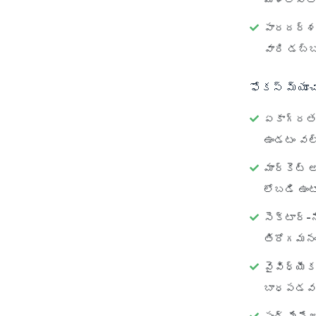
మళ్లిస్తా
పారదర్
వారి డబ్బ
ఫోకస్ మ్యూచ
ఏకాగ్రత 
ఉండటం వల
మార్కెట్
లోబడి ఉంట
సెక్టార్-
తిరోగమనం 
వైవిధ్యీ
బాధపడవచ