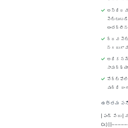
అస్థిర మా
పెట్టుబడి
అంతర్లీన
ద్రవ పెట్
నగదుగా మ
అధిక నమ్
సామర్థ్యా
పోర్ట్‌ఫో
వృద్ధి రం
ఉత్తమ పనిత
| ఫండ్ పేరు |
Cr.) | |————