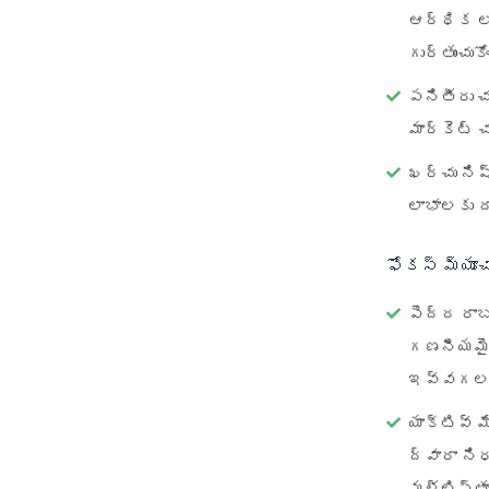
ఆర్థిక లక
గుర్తుంచుకో
పనితీరు 
మార్కెట్ 
ఖర్చు నిష
లాభాలకు దా
ఫోకస్ మ్యూ
పెద్ద రాబ
గణనీయమైన
ఇవ్వగలవ
యాక్టివ్ మే
ద్వారా ని