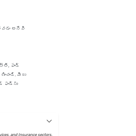
ోవడం అనేవి
్తి, ఫండ్
ించండి. మీరు
 ఫండ్‌ను
vices, and Insurance sectors.