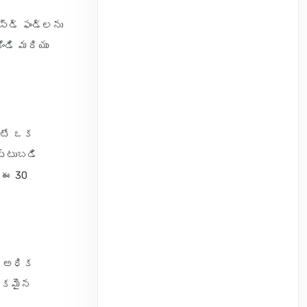
్డ్ ఫండ్‌లను
ోండి మరియు
ట్టే ఒక
ెట్టుబడి
 ఈ 30
న, అధిక
 రకమైన