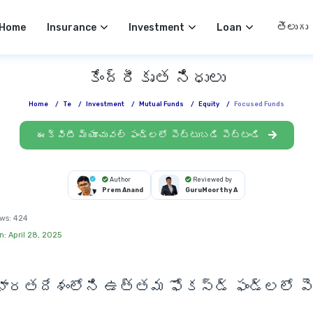
Select 
Home
Insurance
Investment
Loan
కేంద్రీకృత నిధులు
Home
/
Te
/
Investment
/
Mutual Funds
/
Equity
/
Focused Funds
ఈక్విటీ మ్యూచువల్ ఫండ్లలో పెట్టుబడి పెట్టండి
Author
Reviewed by
Prem Anand
GuruMoorthy A
ws:
424
n: April 28, 2025
 భారతదేశంలోని ఉత్తమ
ఫోకస్డ్ ఫండ్లలో ప