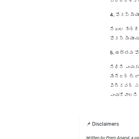
పారదర్శక
4. ఫోకస్ మ్
నిధుల కేంద్
ఫోకస్ మ్యూచ
5. ఉత్తమ ఫోక
నిధిని ఎంచుక
మేనేజర్ ట్రా
ఫిన్‌కవర్ సహ
ఎంచుకోవాలని 
📌 Disclaimers
Written by Prem Anand, a con