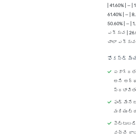
| 41.60% | — 
61.40% | — | 
50.60% | — |
ఎక్కువ | 26.0
చాలా ఎక్కువ |
ఫోకస్డ్ మ్
ఏకాగ్రత 
అని అర్థం
ప్రభావితం 
ఫండ్ మేనేజ
మరియు ట్రా
పెట్టుబడి
వచ్చే రాబ