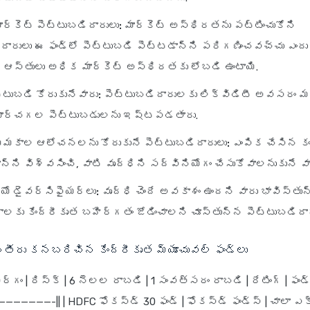
ర్కెట్ పెట్టుబడిదారులు:
మార్కెట్ అస్థిరతను పట్టించుకోని
దారులు ఈ ఫండ్‌లో పెట్టుబడి పెట్టడాన్ని పరిగణించవచ్చు ఎందు
 ఆస్తులు అధిక మార్కెట్ అస్థిరతకు లోబడి ఉంటాయి.
టుబడి కోరుకునేవారు:
పెట్టుబడిదారులకు లిక్విడిటీ అవసరం మ
ార్చగల పెట్టుబడులను ఇష్టపడతారు.
మకాల ఆలోచనలను కోరుకునే పెట్టుబడిదారులు:
ఎంపిక చేసిన క
న్ని విశ్వసించి, వాటి వృద్ధిని సద్వినియోగం చేసుకోవాలనుకునే వా
లియో డైవర్సిఫైయర్లు:
వృద్ధి చెందే అవకాశం ఉందని వారు భావిస్త
గాలకు కేంద్రీకృత బహిర్గతం జోడించాలని చూస్తున్న పెట్టుబడిదా
ీరు కనబరిచిన కేంద్రీకృత మ్యూచువల్ ఫండ్లు
 వర్గం | రిస్క్ | 6 నెలల రాబడి | 1 సంవత్సరం రాబడి | రేటింగ్ | ఫండ్
————————-|| | HDFC ఫోకస్డ్ 30 ఫండ్ | ఫోకస్డ్ ఫండ్స్ | చాలా ఎక