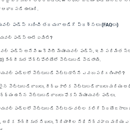
ేజర్‌పై ఎక్కువగా ఆధారపడటం:
ఈ నిధుల విజయం ఫండ్ మేనేజర్ న
 ఆధారపడి ఉంటుంది.
ువల్ ఫండ్స్ గురించి తరచుగా అడిగే ప్రశ్నలు (FAQలు)
ూచువల్ ఫండ్స్ అంటే ఏమిటి?
ువల్ ఫండ్స్ అనేవి ఈక్విటీ మ్యూచువల్ ఫండ్స్, ఇవి పరిమిత స్ట
0) కేంద్రీకృత పోర్ట్‌ఫోలియోలో పెట్టుబడి పెడతాయి.
యూచువల్ ఫండ్లలో పెట్టుబడి పెట్టడాన్ని ఎవరు పరిగణించాలి?
న పెట్టుబడిదారులు, దీర్ఘకాలిక పెట్టుబడిదారులు మరియు అధ
ర్థ్యం ఉన్న పెట్టుబడిదారులు ఫోకస్ మ్యూచువల్ ఫండ్లు.
యూచువల్ ఫండ్లలో పెట్టుబడి పెట్టడం వల్ల కలిగే ప్రయోజనాలు 
 అధిక కేంద్రీకృత నిధులు, క్రియాశీల నిధి నిర్వహణ మరియు 