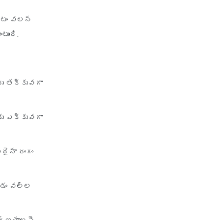
ండటం వలన
ుంది.
ీరు తక్కువగా
కు ఎక్కువగా
దైనా రంగం
వడం వల్ల