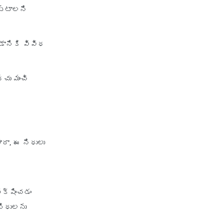
ట్టాలని
డానికి వివిధ
్చు మంచి
రా, ఈ నిధులు
ి
క్షించడం
నిధులను