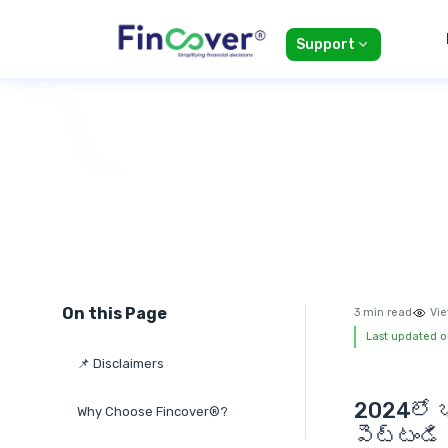
Support
On this Page
3 min read
Vie
Last updated o
📌 Disclaimers
2024లో
Why Choose Fincover®?
పెట్టండి