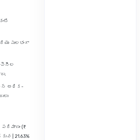
కంటే
రియు సులభంగా
ంపెనీల
రు.
ున్న అధిక-
రులు
 పరిమాణం (₹
్కువ | 21.63%