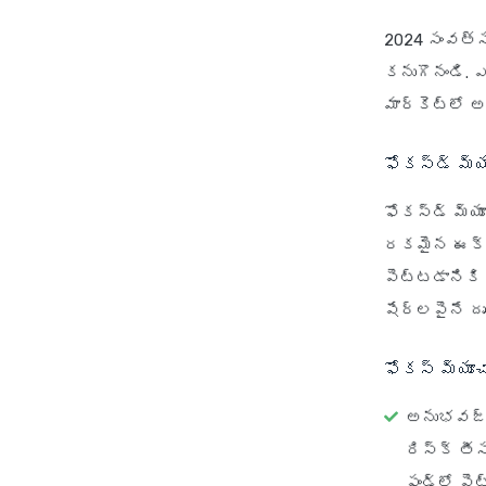
2024 సంవత్స
కనుగొనండి. 
మార్కెట్లో 
ఫోకస్డ్ మ్య
ఫోకస్డ్ మ్య
రకమైన ఈక్వి
పెట్టడానికి
షేర్లపైనే దృ
ఫోకస్ మ్యూ
అనుభవజ్ఞ
రిస్క్ త
ఫండ్‌లో ప