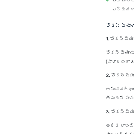
ఫండ్ మేన
ఎక్కువగా
ఫోకస్ మ్యూచ
1. ఫోకస్ మ్య
ఫోకస్ మ్యూచ
(సాధారణంగా 3
2. ఫోకస్ మ్
అనుభవజ్ఞులై
తీసుకునే సామ
3. ఫోకస్ మ్
అధిక రాబడి,