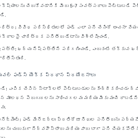
్ష్యాలను చేరుకోవడానికి మీరు 5-7 సంవత్సరాలు పెట్టుబడి పె
ండి.
చరిత్ర:
వివిధ పరిస్థితులలో ఫండ్ ఎలా పని చేసిందో అంచనా వేయ
చక్రాలపై చారిత్రక పనితీరు డేటాను విశ్లేషించండి.
్పత్తి:
ఖర్చు నిష్పత్తిని పరిగణించండి, ఎందుకంటే తక్కువ ఖర
రితీస్తుంది.
చువల్ ఫండ్స్ యొక్క ప్రధాన ప్రయోజనాలు
డి:
ఎంపిక చేసిన స్టాక్‌లలో పెట్టుబడులను కేంద్రీకరించడం ద్వా
 మూలధన పెరుగుదలను సాధించగలవు మరియు మీకు మంచి రాబడిన
ు.
నేజ్‌మెంట్:
ఫండ్ మేనేజర్లు ప్రతిరోజూ నిధుల పనితీరును పర్యవే
ధులను చురుకుగా నిర్వహిస్తారు మరియు వారు బాగా పని చేయకపోతే 