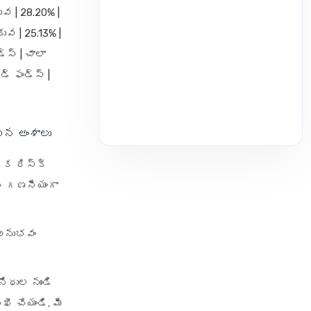
ువ | 28.20% |
ువ | 25.13% |
్స్ | చాలా
డ్ ఫండ్స్ |
ిన అంశాలు
ఒక రిస్క్
ని గణనీయంగా
 అనుభవం
ిధుల నుండి
ీ చేయండి. మీ