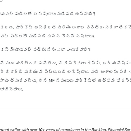
త
యూచువల్ ఫండ్లతో ఏ నష్టాలు ముడిపడి ఉన్నాయి?
రీకరణ, మార్కెట్ అస్థిరత మరియు రంగాల పనితీరు సరిగా లేకప
ువల్ ఫండ్లతో ముడిపడి ఉన్న కొన్ని నష్టాలు.
స్ మ్యూచువల్ ఫండ్‌ను నేను ఎలా ఎంచుకోవాలి?
ునే ముందు చారిత్రక పనితీరు, మీ రిస్క్ టాలరెన్స్, ఖర్చు నిష్పత
క్ రికార్డ్ మరియు మీ పెట్టుబడి లక్ష్యాలు వంటి అంశాలను పరిగణ
ాయం తీసుకోవచ్చు, దీని MF నిపుణులు మార్కెట్లో ఉత్తమ ఫోకస్డ్
భావిస్తారు.
tent writer with over 10+ years of experience in the Banking, Financial Ser