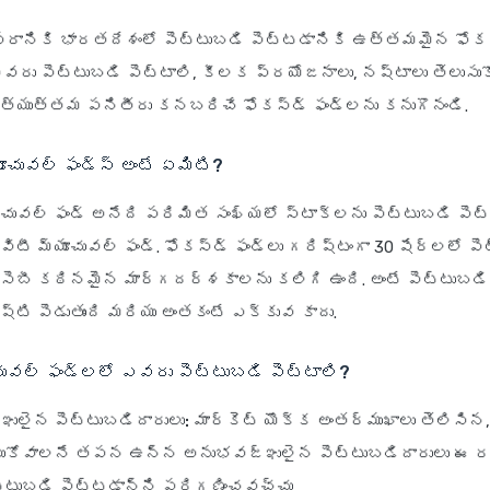
రానికి భారతదేశంలో పెట్టుబడి పెట్టడానికి ఉత్తమమైన ఫోకస
ఎవరు పెట్టుబడి పెట్టాలి, కీలక ప్రయోజనాలు, నష్టాలు తెలుసుక
అత్యుత్తమ పనితీరు కనబరిచే ఫోకస్డ్ ఫండ్‌లను కనుగొనండి.
ూచువల్ ఫండ్స్ అంటే ఏమిటి?
ూచువల్ ఫండ్ అనేది పరిమిత సంఖ్యలో స్టాక్‌లను పెట్టుబడి పె
టీ మ్యూచువల్ ఫండ్. ఫోకస్డ్ ఫండ్‌లు గరిష్టంగా 30 షేర్లలో ప
 సెబీ కఠినమైన మార్గదర్శకాలను కలిగి ఉంది. అంటే పెట్టుబడి
ష్టి పెడుతుంది మరియు అంతకంటే ఎక్కువ కాదు.
చువల్ ఫండ్లలో ఎవరు పెట్టుబడి పెట్టాలి?
ులైన పెట్టుబడిదారులు:
మార్కెట్ యొక్క అంతర్ముఖాలు తెలిసి
ీసుకోవాలనే తపన ఉన్న అనుభవజ్ఞులైన పెట్టుబడిదారులు ఈ
ెట్టుబడి పెట్టడాన్ని పరిగణించవచ్చు.