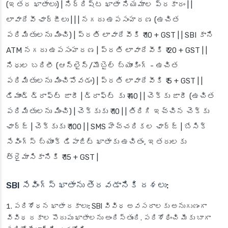
(ఇతర ఖాతాలు) | నిర్దిష్ట ఖాతా నియమాల ప్రకారం | |
లావాదేవీ ఛార్జీలు
| | | నగదు ఉపసంహరణ (ఉచిత
పరిమితులను మించి) | ప్రతి లావాదేవీకి ₹ 10 + GST | | SBI కాని
ATM నగదు ఉపసంహరణ | ప్రతి లావాదేవీకి ₹ 20 + GST | |
నిధుల బదిలీ (ఆన్‌లైన్/మొబైల్ బ్యాంకింగ్ - ఉచిత
పరిమితులను మించిపోవడం) | ప్రతి లావాదేవీకి ₹ 5 + GST | |
డిమాండ్ డ్రాఫ్ట్ జారీ | డ్రాఫ్ట్ కు ₹ 40 | | చెక్కు జారీ (ఉచిత
పరిమితులను మించి) | చెక్కుకు ₹ 10 | | తిరిగి ఇచ్చిన చెక్కు
ఛార్జ్ | చెక్కుకు ₹ 100 | | SMS హెచ్చరికల ఛార్జ్ | బేసిక్
సేవింగ్స్ బ్యాంక్ డిపాజిట్ ఖాతాకు ఉచితం, ఇతరులకు
త్రైమాసికానికి ₹ 15 + GST |
SBI సేవింగ్స్ ఖాతాను తెరవడానికి దశలు:
పరిశోధన ఖాతా రకాలు:
SBI వివిధ అవసరాలకు అనుగుణంగా
వివిధ రకాల పొదుపు ఖాతాలను అందిస్తుంది. పరిశోధించి మీకు బాగా