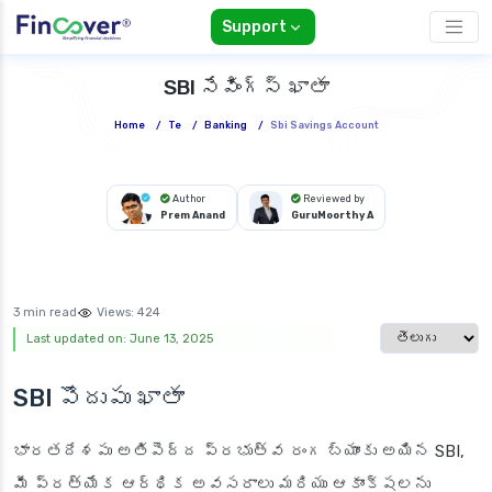
Support
SBI సేవింగ్స్ ఖాతా
Home
/
Te
/
Banking
/
Sbi Savings Account
Author
Reviewed by
Prem Anand
GuruMoorthy A
3 min read
Views:
424
Select languag
Last updated on: June 13, 2025
SBI పొదుపు ఖాతా
భారతదేశపు అతిపెద్ద ప్రభుత్వ రంగ బ్యాంకు అయిన SBI,
మీ ప్రత్యేక ఆర్థిక అవసరాలు మరియు ఆకాంక్షలను