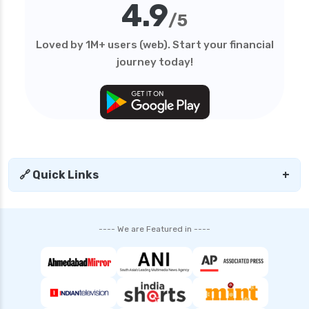
4.9
/5
Loved by 1M+ users (web). Start your financial
journey today!
🔗 Quick Links
+
---- We are Featured in ----