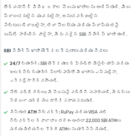
తీర్చడానికి వివిధ రకాల పొదుపు ఖాతాలను అందిస్తుంది. మీరు
ప్రారంభకులైన యువకులైనా, అనుభవజ్ఞులైన
పెట్టుబడిదారులైనా, లేదా సౌలభ్యం మరియు ప్రాప్యతపై
దృష్టి సారించిన వారైనా, మీకు సరైన SBI సేవింగ్స్ ఖాతా ఉంది.
SBI సేవింగ్స్ ఖాతా యొక్క లక్షణాలు మరియు సేవలు
24/7 బ్యాంకింగ్:
SBI యొక్క యూజర్ ఫ్రెండ్లీ మొబైల్ యాప్ మరియు
ఇంటర్నెట్ బ్యాంకింగ్ ప్లాట్‌ఫామ్‌తో మీ ఖాతాను ఎప్పుడైనా,
ఎక్కడైనా నిర్వహించండి.
పోటీ వడ్డీ రేట్లు:
మీ పొదుపుపై వడ్డీని సంపాదించండి, మీ డబ్బు
స్థిరంగా వృద్ధి చెందడానికి సహాయపడుతుంది.
విస్తృత ATM నెట్‌వర్క్:
RuPay మరియు VISA వంటి
నెట్‌వర్క్‌ల ద్వారా భారతదేశం అంతటా 22,000 SBI ATMలు
మరియు మిలియన్ల కొద్దీ ATMలను యాక్సెస్ చేయండి.