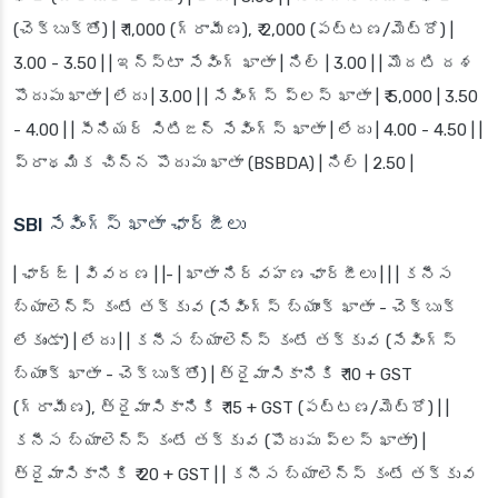
(చెక్‌బుక్‌తో) | ₹ 1,000 (గ్రామీణ), ₹ 2,000 (పట్టణ/మెట్రో) |
3.00 - 3.50 | | ఇన్‌స్టా సేవింగ్ ఖాతా | నిల్ | 3.00 | | మొదటి దశ
పొదుపు ఖాతా | లేదు | 3.00 | | సేవింగ్స్ ప్లస్ ఖాతా | ₹ 5,000 | 3.50
- 4.00 | | సీనియర్ సిటిజన్ సేవింగ్స్ ఖాతా | లేదు | 4.00 - 4.50 | |
ప్రాథమిక చిన్న పొదుపు ఖాతా (BSBDA) | నిల్ | 2.50 |
SBI సేవింగ్స్ ఖాతా ఛార్జీలు
| ఛార్జ్ | వివరణ | |- |
ఖాతా నిర్వహణ ఛార్జీలు
| | | కనీస
బ్యాలెన్స్ కంటే తక్కువ (సేవింగ్స్ బ్యాంక్ ఖాతా - చెక్‌బుక్
లేకుండా) | లేదు | | కనీస బ్యాలెన్స్ కంటే తక్కువ (సేవింగ్స్
బ్యాంక్ ఖాతా - చెక్‌బుక్‌తో) | త్రైమాసికానికి ₹ 10 + GST
(గ్రామీణ), త్రైమాసికానికి ₹ 15 + GST (పట్టణ/మెట్రో) | |
కనీస బ్యాలెన్స్ కంటే తక్కువ (పొదుపు ప్లస్ ఖాతా) |
త్రైమాసికానికి ₹ 20 + GST | | కనీస బ్యాలెన్స్ కంటే తక్కువ