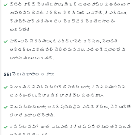
డెబిట్ కార్డ్ ప్రయోజనాలు:
మీ ఖర్చు అలవాట్లకు అనుగుణంగా
రూపొందించిన డెబిట్ కార్డ్‌ల శ్రేణి నుండి ఎంచుకోండి, రివార్డులు,
క్యాష్‌బ్యాక్ మరియు ఇతర ప్రత్యేక ప్రయోజనాలను
అందిస్తోంది.
యాడ్-ఆన్ సౌకర్యాలు:
ఓవర్‌డ్రాఫ్ట్ రక్షణ, స్టాండింగ్
ఆర్డర్‌లు మరియు బిల్ చెల్లింపు సేవలు వంటి లక్షణాలతో మీ
ఖాతాను మెరుగుపరచండి.
SBI పొదుపు ఖాతాల రకాలు
ప్రాథమిక సేవింగ్స్ బ్యాంక్ డిపాజిట్ ఖాతా:
కనీస బ్యాలెన్స్
అవసరం లేదు, ప్రాథమిక లావాదేవీలకు అనుకూలం.
పొదుపు బ్యాంకు ఖాతా:
ఆకర్షణీయమైన వడ్డీ రేట్లు, చెక్‌బుక్‌తో
లేదా లేకుండా లభిస్తాయి.
ఇన్‌స్టా సేవింగ్ ఖాతా:
ఎటువంటి కాగితపు పని లేకుండా తక్షణమే