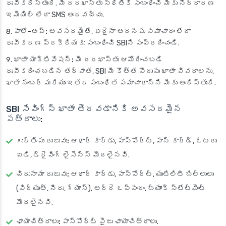
ధృవీకరిస్తుంది. మీ దరఖాస్తు స్థితికి సంబంధించి మీకు నిర్ధారణ
ఇమెయిల్ లేదా SMS అందవచ్చు.
ఫాలో-అప్:
అవసరమైతే, ఏదైనా అదనపు సమాచారం లేదా
ధృవీకరణ ప్రక్రియకు సంబంధించి SBIని సంప్రదించండి.
ఖాతా యాక్టివేషన్:
మీ దరఖాస్తు ఆమోదించబడి
ధృవీకరించబడిన తర్వాత, SBI మీ కొత్త పొదుపు ఖాతా వివరాలను,
ఖాతా నంబర్ మరియు ఇతర సంబంధిత సమాచారాన్ని మీకు అందిస్తుంది.
SBI సేవింగ్స్ ఖాతా తెరవడానికి అవసరమైన
పత్రాలు:
గుర్తింపు రుజువు:
ఆధార్ కార్డు, పాస్‌పోర్ట్, పాన్ కార్డ్, ఓటరు
ఐడి, డ్రైవింగ్ లైసెన్స్ మొదలైనవి.
చిరునామా రుజువు:
ఆధార్ కార్డు, పాస్‌పోర్ట్, యుటిలిటీ బిల్లులు
(విద్యుత్, నీరు, గ్యాస్), అద్దె ఒప్పందం, బ్యాంక్ స్టేట్‌మెంట్
మొదలైనవి.
ఛాయాచిత్రాలు:
పాస్‌పోర్ట్ సైజు ఛాయాచిత్రాలు.