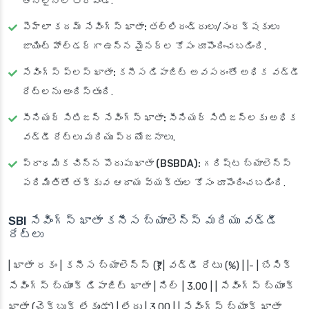
ఆన్‌లైన్‌లో తెరవండి.
పెహ్లా కదమ్ సేవింగ్స్ ఖాతా:
తల్లిదండ్రులు/సంరక్షకులు
జాయింట్ హోల్డర్‌గా ఉన్న మైనర్‌ల కోసం రూపొందించబడింది.
సేవింగ్స్ ప్లస్ ఖాతా:
కనీస డిపాజిట్ అవసరంతో అధిక వడ్డీ
రేట్లను అందిస్తుంది.
సీనియర్ సిటిజన్ సేవింగ్స్ ఖాతా:
సీనియర్ సిటిజన్లకు అధిక
వడ్డీ రేట్లు మరియు ప్రయోజనాలు.
ప్రాథమిక చిన్న పొదుపు ఖాతా (BSBDA):
గరిష్ట బ్యాలెన్స్
పరిమితితో తక్కువ ఆదాయ వ్యక్తుల కోసం రూపొందించబడింది.
SBI సేవింగ్స్ ఖాతా కనీస బ్యాలెన్స్ మరియు వడ్డీ
రేట్లు
| ఖాతా రకం | కనీస బ్యాలెన్స్ (₹) | వడ్డీ రేటు (%) | |- | బేసిక్
సేవింగ్స్ బ్యాంక్ డిపాజిట్ ఖాతా | నిల్ | 3.00 | | సేవింగ్స్ బ్యాంక్
ఖాతా (చెక్‌బుక్ లేకుండా) | లేదు | 3.00 | | సేవింగ్స్ బ్యాంక్ ఖాతా