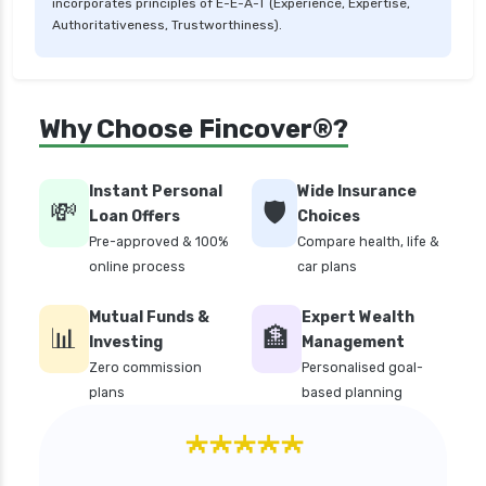
incorporates principles of E-E-A-T (Experience, Expertise,
Authoritativeness, Trustworthiness).
Why Choose Fincover®?
Instant Personal
Wide Insurance
💸
🛡️
Loan Offers
Choices
Pre-approved & 100%
Compare health, life &
online process
car plans
Mutual Funds &
Expert Wealth
📊
🏦
Investing
Management
Zero commission
Personalised goal-
plans
based planning
★★★★★