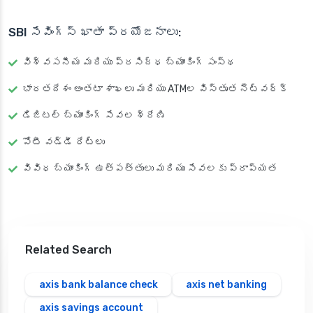
SBI సేవింగ్స్ ఖాతా ప్రయోజనాలు:
విశ్వసనీయ మరియు ప్రసిద్ధ బ్యాంకింగ్ సంస్థ
భారతదేశం అంతటా శాఖలు మరియు ATMల విస్తృత నెట్‌వర్క్
డిజిటల్ బ్యాంకింగ్ సేవల శ్రేణి
పోటీ వడ్డీ రేట్లు
వివిధ బ్యాంకింగ్ ఉత్పత్తులు మరియు సేవలకు ప్రాప్యత
Related Search
axis bank balance check
axis net banking
axis savings account