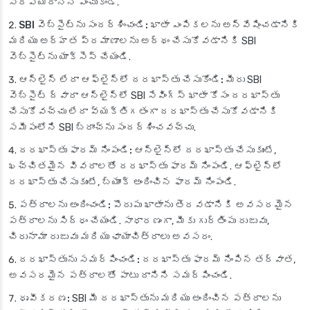
సరిపోయేదాన్ని ఎంచుకోండి.
SBI వెబ్‌సైట్‌ను సందర్శించండి:
ఖాతా ఎంపికలను అన్వేషించడానికి
మరియు అర్హత ప్రమాణాలను అర్థం చేసుకోవడానికి SBI
వెబ్‌సైట్‌ను యాక్సెస్ చేయండి.
ఆన్‌లైన్ లేదా ఆఫ్‌లైన్‌లో దరఖాస్తు చేసుకోండి:
మీరు SBI
వెబ్‌సైట్ ద్వారా ఆన్‌లైన్‌లో SBI సేవింగ్స్ ఖాతా కోసం దరఖాస్తు
చేసుకోవచ్చు లేదా వ్యక్తిగతంగా దరఖాస్తు చేసుకోవడానికి
సమీపంలోని SBI బ్రాంచ్‌ను సందర్శించవచ్చు.
దరఖాస్తు ఫారమ్ నింపండి:
ఆన్‌లైన్‌లో దరఖాస్తు చేసుకుంటే,
ఖచ్చితమైన వివరాలతో దరఖాస్తు ఫారమ్ నింపండి. ఆఫ్‌లైన్‌లో
దరఖాస్తు చేసుకుంటే, బ్యాంక్ అందించిన ఫారమ్ నింపండి.
పత్రాలను అందించండి:
పొదుపు ఖాతాను తెరవడానికి అవసరమైన
పత్రాలను సిద్ధం చేయండి. సాధారణంగా, మీకు గుర్తింపు రుజువు,
చిరునామా రుజువు మరియు ఛాయాచిత్రాలు అవసరం.
దరఖాస్తును సమర్పించండి:
దరఖాస్తు ఫారమ్ నింపిన తర్వాత,
అవసరమైన పత్రాలతో పాటు దానిని సమర్పించండి.
ధృవీకరణ:
SBI మీ దరఖాస్తును మరియు అందించిన పత్రాలను