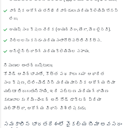
వార్షిక ఆరోగ్య తనిఖీ రివార్డులు మరియు క్లెయిమ్ బోనస్
లేదు.
ఆయుష్ సంరక్షణ చేరిక (ఆయుర్వేదం, యోగా, మొదలైనవి).
పిల్లలను కనడం మరియు సంతానోత్పత్తి చికిత్స.
ఆన్‌లైన్ ట్రాకింగ్ మరియు క్లెయిమ్‌ల సహాయం.
నిపుణుల అంతర్దృష్టులు:
కోవిడ్ ఆవిర్భావంతో, కొత్త పథకాలు గృహ ఆధారిత
సంరక్షణ, టెలి-మెడిసిన్ మరియు మానసిక ఆరోగ్య బీమా
చుట్టూ తిరుగుతున్నాయి, ఇది పట్టణ మరియు గ్రామీణ
కుటుంబాలకు గేమ్-ఛేంజర్ అని నోడ్ డాక్టర్ ప్రియా
మల్హోత్రా, ఆరోగ్య విధాన విశ్లేషకుడు.
సమకాలీన భారతదేశంలో వైకల్య బీమా అవసరం