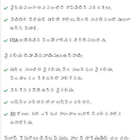
వైద్యపరంగా అవసరం లేని కాస్మెటిక్ సర్జరీలు.
వెయిటింగ్ పీరియడ్ పూర్తి కాలేదు, మొదటి సంవత్సరంలో ముందుగా
ఉన్న వ్యాధి.
FDA ఆమోదించిన ప్రయోగాత్మక చికిత్సలు లేవు.
వైకల్య బీమా మినహాయింపులు ఉన్నాయి:
యుద్ధ సంబంధిత వైకల్యం, పౌర సంఘర్షణ వైకల్యం,
ప్రమాదకర క్రీడల్లో పాల్గొనడం.
పేర్కొనకపోతే ఉన్న వైకల్యం.
దుష్ప్రవర్తన లేదా దుష్ప్రవర్తన.
30 రోజుల కంటే ఎక్కువ కాలం హాజరుకాని స్వల్పకాలిక
అనారోగ్యం.
ప్లాన్ కొనుగోలు చేసేటప్పుడు, పాలసీ డాక్యుమెంట్ చదవడం