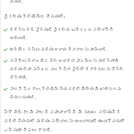
చేయండి.
వైకల్యం క్లెయిమ్‌ల విషయంలో:
రిజిస్టర్డ్ వైద్యుడి వైకల్య ధృవీకరణ పత్రాన్ని
అందించండి.
ఉద్యోగ నష్టం మరియు ఆదాయ వివరాలను చూపించండి.
కంపెనీలు ప్రాథమిక వెబ్ ఆధారిత ఫారమ్‌లను పూరిస్తాయి
మరియు బీమా సంస్థల సురక్షిత సైట్‌లో రికార్డులను పోస్ట్
చేస్తాయి.
పాలసీ ప్రకారం, క్లెయిమ్ వ్యవధిలో మొత్తం మీ ఖాతాకు జమ
చేయబడుతుంది.
ప్రో చిట్కా:
మీ పాలసీ సమాచారాన్ని మీ కుటుంబ సభ్యునికి
వదిలివేయడంలో మరియు పత్రాలను అందుబాటులో ఉంచుకోవడంలో
ఎప్పుడూ విఫలం కాకండి.