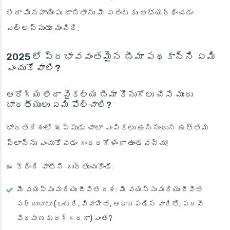
లేదా మినహాయింపు జాబితాను మీ ఏజెంట్‌కు అభ్యర్థించడం
ఎల్లప్పుడూ మంచిది.
2025 లో ప్రభావవంతమైన బీమా పథకాన్ని ఏమి
ఎంచుకోవాలి?
ఆరోగ్య లేదా వైకల్య బీమా కొనుగోలు చేసే ముందు
భారతీయులు ఏమి పోల్చాలి?
భారతదేశంలో ఇప్పుడు చాలా ఎంపికలు ఉన్నందున ఉత్తమ
ప్లాన్‌ను ఎంచుకోవడం గందరగోళంగా ఉండవచ్చు!
ఈ క్రింది వాటిని గుర్తుంచుకోండి:
మీ వయస్సు మరియు జీవిత దశ
: మీ వయస్సు మరియు జీవిత
సర్దుబాటు (ఒంటరి, వివాహిత, ఆధారపడిన వారితో, పదవీ
విరమణకు దగ్గరగా) ఎంత?