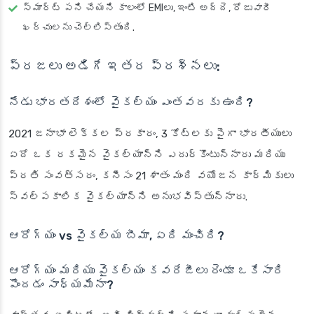
స్మార్ట్ పని చేయని కాలంలో EMIలు, ఇంటి అద్దె, రోజువారీ
ఖర్చులను చెల్లిస్తుంది.
ప్రజలు అడిగే ఇతర ప్రశ్నలు:
నేడు భారతదేశంలో వైకల్యం ఎంతవరకు ఉంది?
2021 జనాభా లెక్కల ప్రకారం, 3 కోట్లకు పైగా భారతీయులు
ఏదో ఒక రకమైన వైకల్యాన్ని ఎదుర్కొంటున్నారు మరియు
ప్రతి సంవత్సరం, కనీసం 21 శాతం మంది వయోజన కార్మికులు
స్వల్పకాలిక వైకల్యాన్ని అనుభవిస్తున్నారు.
ఆరోగ్యం vs వైకల్య బీమా, ఏది మంచిది?
ఆరోగ్యం మరియు వైకల్యం కవరేజీలు రెండూ ఒకేసారి
పొందడం సాధ్యమేనా?