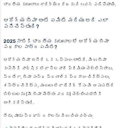
భారతీయ కుటుంబాలు దారిద్య్రరేఖకు దిగువన పడిపోయాయి.
ఆరోగ్య బీమా అంటే ఏమిటి మరియు అది ఎలా
పనిచేస్తుంది?
2025 నాటికి భారతీయ కుటుంబాలలో ఆరోగ్య బీమా
పథకాల పాత్ర ఏమిటి?
ఆరోగ్య బీమా అనేది ఒక ఒప్పందం లాంటిది. మీరు బీమా
కంపెనీకి వార్షిక లేదా నెలవారీ ప్రీమియం చెల్లిస్తారు.
ప్రతిగా, బీమా సంస్థ ప్రణాళిక ప్రకారం చికిత్సలు,
శస్త్రచికిత్స, మందులు లేదా డేకేర్ కోసం మీ ఆసుపత్రి
బిల్లులను (మీ బీమా మొత్తం వరకు) చెల్లించడానికి
అంగీకరిస్తుంది.
నేడు, మూడు ప్రధాన రకాలను వేరు చేయవచ్చు: