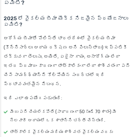
ఏమిటి?
2025 లో వైకల్య బీమా యొక్క నిజమైన ప్రయోజనాలు
ఏమిటి?
ఆరోగ్య బీమాతో పోలిస్తే భారతదేశంలో వైకల్య బీమా
(కొన్నిసార్లు ఆదాయ రక్షణ అని పిలుస్తారు) ఇప్పటికీ
తక్కువగా తెలుసు. అయితే, ఏదైనా గాయం, అనారోగ్యం లేదా
ఇతర ప్రమాదం కారణంగా తాత్కాలికంగా లేదా శాశ్వతంగా పని
చేసే సామర్థ్యాన్ని కోల్పోయిన సందర్భంలో ఇది
ప్రభావవంతమైన నిబంధన.
ఇది ఎలా ఉపయోగపడుతుంది:
మీరు పని చేయలేకపోతే (సాధారణంగా 50 నుండి 70 శాతం) మీ
నెలవారీ ఆదాయంలో ఒక శాతాన్ని భర్తీ చేస్తుంది.
తాత్కాలిక వైకల్యం మరియు శాశ్వత వైకల్యం వరకు