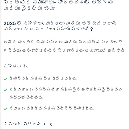
ప్రత్యేక సమూహాలు- భారతదేశంలో ఆరోగ్య
మరియు వైకల్య బీమా
2025 లో మహిళలు, వృద్ధులు మరియు తక్కువ ఆదాయ
వర్గాలకు ఏ పథకాలు సహాయపడతాయి?
అనేక భారతీయ బీమా సంస్థలు మరియు ప్రభుత్వ పథకాలలో
ఇప్పుడు అనుకూలీకరించిన ప్రణాళికలు అందుబాటులో ఉన్నాయి:
మహిళలకు:
క్యాన్సర్ మరియు ప్రసూతి కవర్లు.
గర్భధారణ సమస్య లేదా ముఖ్యమైన అనారోగ్యంపై ప్రపంచ
మొత్తంలో చెల్లింపు.
నివారణ పరీక్ష మరియు వెల్నెస్ ప్యాకేజీలు.
సీనియర్ సిటిజన్లకు: