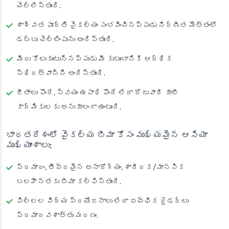
చెల్లిస్తుంది.
శాశ్వత పూర్తి వైకల్యం సంభవించినప్పుడు నిర్ణీత మొత్తంలో
డబ్బు చెల్లింపును అందిస్తుంది.
మీరు కోలుకుంటున్నప్పుడు మీ కుటుంబానికి ఆర్థిక
స్థిరత్వాన్ని అందిస్తుంది.
జీతాలు పొందే, స్వయం ఉపాధి పొందే లేదా రోజువారీ కూలీ
కార్మికులకు అనుకూలంగా ఉంటుంది.
భారతదేశంలో వైకల్య బీమా కోసం ముఖ్యమైన ఆసియా
ముఖ్యాంశాలు:
ప్రమాదం, తీవ్రమైన అనారోగ్యం, శారీరక/మానసిక
బలహీనతకు బీమా కల్పిస్తుంది.
పిల్లల విద్య ప్రయోజనాలు లేదా ఐచ్ఛిక రైడర్లు
ప్రమాదవశాత్తు మరణం.