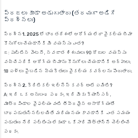
ప్రజలు కూడా అడుగుతారు (తరచుగా అడిగే
ప్రశ్నలు)
ప్రశ్న1. 2025 లో భారతదేశంలో ఆరోగ్య లేదా వైకల్య బీమా
కొనుగోలు చేయడానికి మీ వయస్సు ఎంత?
జ: పుట్టిన వెంటనే, నవజాత శిశువులు 90 రోజుల వయస్సు
వచ్చేసరికి ఆరోగ్య బీమాను కొనుగోలు చేయడానికి అర్హులు.
18 ఏళ్లు పైబడిన వ్యక్తులు వైకల్య కవర్లను పొందుతారు.
ప్రశ్న2. క్రిటికల్ ఇల్నెస్ కవర్ అంటే ఏమిటి?
A: ఇది ఒక అనుబంధ పథకం, ఇది మీకు క్యాన్సర్,
మూత్రపిండాల వైఫల్యం వంటి తీవ్రమైన అనారోగ్యంతో
బాధపడుతున్నట్లయితే మరియు నయం కావడానికి ఎంత సమయం
పడుతుందనేది పట్టింపు లేకుండా ఒకేసారి మొత్తాన్ని చెల్లించే
పథకం.