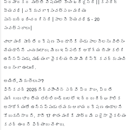
ప్రమాదకర వృత్తి విషయంలో కొంచెం ఖరీదైనది | | కవరేజ్
వ్యవధి | ఎక్కువగా 1 సంవత్సరం మరియు
పునరుద్ధరించదగినది | పాలసీ వ్యవధి 5 - 20
సంవత్సరాలు |
చాలా మంది పూర్తి రక్షణ పొందడానికి రెండు పాలసీలను విలీనం
చేయడాన్ని ఎంచుకుంటారు. మీరు ఇప్పటికే ఆరోగ్య బీమా కలిగి
ఉన్నప్పుడు, ముఖ్యంగా వైకల్య బీమా మీ రిస్క్ కవర్‌కు మంచి
అదనంగా ఉంటుంది.
అయితే, మీకు తెలుసా?
ఫిన్‌కవర్ 2025 నిర్వహించిన సర్వే ప్రకారం, ప్రతి
ముగ్గురు భారతీయ తల్లిదండ్రులలో ఇద్దరు దీర్ఘకాలిక
అనారోగ్యంతో ఉన్నప్పుడు తమకు ఆదాయ రక్షణ ఉండాలని
కోరుకున్నారని, కానీ 17 శాతం మందికి మాత్రమే ఏదైనా వైకల్యం
కవర్ ఉందని ఫిర్యాదు చేశారు.