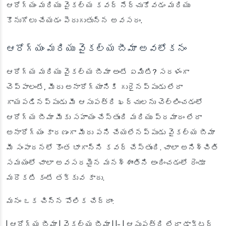
ఆరోగ్యం మరియు వైకల్య కవర్ నేర్చుకోవడం మరియు
కొనుగోలు చేయడం పెరుగుతున్న అవసరం.
ఆరోగ్యం మరియు వైకల్య బీమా అవలోకనం
ఆరోగ్య మరియు వైకల్య బీమా అంటే ఏమిటి? సరళంగా
చెప్పాలంటే, మీరు అనారోగ్యానికి గురైనప్పుడు లేదా
గాయపడినప్పుడు మీ ఆసుపత్రి ఖర్చులను చెల్లించడంలో
ఆరోగ్య బీమా మీకు సహాయం చేస్తుంది మరియు ప్రమాదం లేదా
అనారోగ్యం కారణంగా మీరు పని చేయలేనప్పుడు వైకల్య బీమా
మీ సంపాదనలో కొంత భాగాన్ని కవర్ చేస్తుంది. చాలా అనిశ్చితి
సమయంలో చాలా అవసరమైన మనశ్శాంతిని అందించడంలో రెండూ
మరొకటి కంటే తక్కువ కాదు.
మనం ఒక చిన్న పోలిక చేద్దాం:
| ఆరోగ్య బీమా | వైకల్య బీమా | |- | ఆసుపత్రి లేదా డాక్టర్