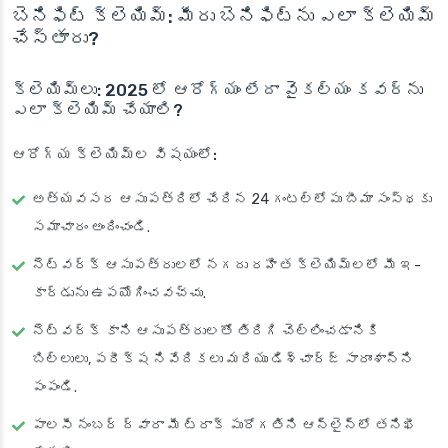
బెనిఫిట్ క్లెయిమ్: మీరు బెనిఫిట్‌ను ఎలా క్లెయిమ్
చేస్తారు?
క్లెయిమ్‌లు: 2025 లో ఆరోగ్యం లేదా వైకల్యం కవర్‌ను
ఎలా క్లెయిమ్ చేయాలి?
ఆరోగ్య క్లెయిమ్‌ల విషయంలో:
అత్యవసర ఆసుపత్రిలో చేరిన 24 గంటల్లోపు బీమా సంస్థకు
సమాచారం అందించండి.
నెట్‌వర్క్ ఆసుపత్రులలో నగదు రహిత క్లెయిమ్‌లలో మీ ఇ-
కార్డును ఉపయోగించవచ్చు.
నెట్‌వర్క్ కాని ఆసుపత్రులతో తిరిగి చెల్లించడానికి
బిల్లులు, పరీక్ష నివేదికలు మరియు డిశ్చార్జ్ సారాంశాన్ని
పంపండి.
పాలసీ నంబర్ ద్వారా మీ ట్రాక్ పురోగతిని ఆన్‌లైన్‌లో తనిఖీ