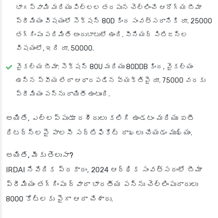
భాగస్వామి మరియు పిల్లల తరపున చెల్లించే ఆరోగ్య బీమా
ప్రీమియం విషయంలో సెక్షన్ 80D కింద సంవత్సరానికి రూ. 25000
తగ్గింపు పరిమితి అందుబాటులో ఉంది. సీనియర్ సిటిజన్ల
విషయంలో, ఇది రూ. 50000.
వైకల్య బీమా
: సెక్షన్ 80U మరియు 80DDB కింద, వైకల్యం
ఉన్న స్వీయ లేదా ఆధారపడిన వ్యక్తిపై రూ. 75000 వరకు
ప్రీమియం పన్ను రాయితీ ఉంటుంది.
అయితే, ఎల్లప్పుడూ రశీదులు కలిగి ఉండటం మరియు ఐటీ
రిటర్న్‌లపై పాలసీ సర్టిఫికేట్ దాఖలు చేయడం ముఖ్యం.
అయితే, మీకు తెలుసా?
IRDAI నివేదిక ప్రకారం, 2024 ఆర్థిక సంవత్సరంలో బీమా
ప్రీమియం తగ్గింపు ద్వారా భారతీయ పన్ను చెల్లింపుదారులు
8000 కోట్లకు పైగా ఆదా చేశారు.