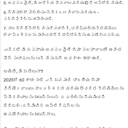
అవసరమైతే, మీ ఆరోగ్య వివరాలు మరియు ID ని అప్‌లోడ్ చేయండి.
నిమిషాల్లో చెల్లింపు-స్వీకరణ విధానం మరియు ఇ-
సర్టిఫికేట్‌ను రూపొందించండి.
పాలసీని డౌన్‌లోడ్ చేసుకోవడానికి, భవిష్యత్తు క్లెయిమ్‌లు
లేదా ప్రశ్నలను పూరించడానికి డాష్‌బోర్డ్‌ను ఉపయోగించవచ్చు.
ఎంపికలో మీకు సహాయం అవసరమైతే బీమా సలహాదారుతో ఉచిత
ఫోన్ సంభాషణను బుక్ చేసుకునే అవకాశం కూడా ఉంది.
అయితే, మీకు తెలుసా?
2025లో 60 శాతం కంటే ఎక్కువ మంది భారతీయ బీమా
వినియోగదారులు పారదర్శకత మరియు త్వరిత క్లెయిమ్‌లను
స్వీకరించాలనుకుంటున్నందున ఏ ఏజెంట్‌ను నియమించని
డిజిటల్-జన్మించిన అప్లికేషన్‌లను
ఉపయోగించాలనుకుంటున్నారు.