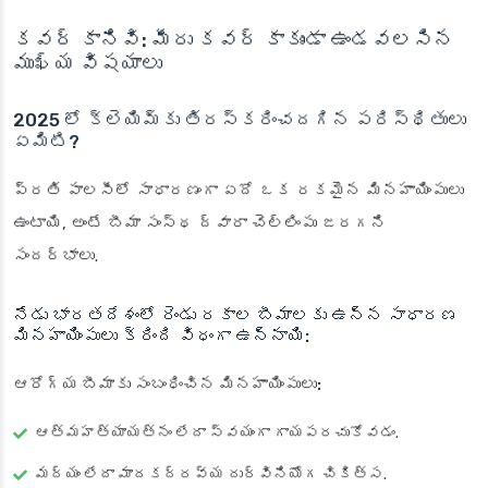
కవర్ కానివి: మీరు కవర్ కాకుండా ఉండవలసిన
ముఖ్య విషయాలు
2025 లో క్లెయిమ్‌కు తిరస్కరించదగిన పరిస్థితులు
ఏమిటి?
ప్రతి పాలసీలో సాధారణంగా ఏదో ఒక రకమైన మినహాయింపులు
ఉంటాయి, అంటే బీమా సంస్థ ద్వారా చెల్లింపు జరగని
సందర్భాలు.
నేడు భారతదేశంలో రెండు రకాల బీమాలకు ఉన్న సాధారణ
మినహాయింపులు క్రింది విధంగా ఉన్నాయి:
ఆరోగ్య బీమాకు సంబంధించిన మినహాయింపులు:
ఆత్మహత్యాయత్నం లేదా స్వయంగా గాయపరచుకోవడం.
మద్యం లేదా మాదకద్రవ్య దుర్వినియోగ చికిత్స.