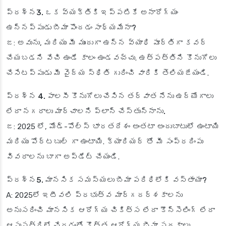
ప్రశ్న3. ఒక వ్యక్తికి ఇప్పటికే అనారోగ్యం
ఉన్నప్పుడు బీమా పొందడం సాధ్యమేనా?
జ: అవును, మరియు మీ ముందుగా ఉన్న వ్యాధి పూర్తిగా కవర్
చేయబడని వేచి ఉండే కాలం ఉండవచ్చు. ఉత్పత్తిని కొనుగోలు
చేసేటప్పుడు మీ వైద్య స్థితి గురించి వారికి తెలియజేయండి.
ప్రశ్న 4. పాలసీ కొనుగోలు చేసిన తర్వాత నేను ఉద్యోగాలు
లేదా నగరాలు మార్చాలని ప్లాన్ చేస్తున్నాను.
జ: 2025 లో, మోడ్-పోల్స్ భారతదేశం అంతటా అందుబాటులో ఉంటాయి
మరియు పోర్టబుల్ గా ఉంటాయి. క్యారియర్ తో మీ సంప్రదింపు
వివరాలను బాగా అప్‌డేట్ చేయండి.
ప్రశ్న5. మానసిక సమస్యలు బీమా పరిధిలోకి వస్తాయా?
A: 2025లో ఇటీవలి ప్రభుత్వ మార్గదర్శకాలను
అనుసరించి మానసిక ఆరోగ్య చికిత్స లేదా కౌన్సెలింగ్ లేదా
ఆసుపత్రిలో చేరడంతో కొత్త ఆరోగ్య బీమా పథకాలు