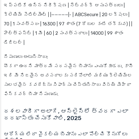
ఇప్పటికే ఉన్న నిరీక్షణ | నెట్‌వర్క్ ఆసుపత్రులు |
క్లెయిమ్ సెటిల్‌మెంట్ | |—————|- | ABCSecure | 20 లక్షలు |
70 | 1 సంవత్సరం | 16300 | 97 శాతం (7 రోజుల కంటే తక్కువ) | |
హెల్త్‌ఫస్ట్ | 1 మీ | 60 | 2 సంవత్సరాలు | 14000 | 99 శాతం
డిజిటల్ |
నిపుణులు అంటున్నారు:
చౌకగా ఉందని మాత్రమే సరసమైన బీమాను ఎంచుకోకూడదు, కానీ
ఇది మీ నిజమైన అవసరాలకు సరిపోలాలి మరియు క్లెయిమ్‌ల
సులభమైన కవరేజ్‌ను సిఫార్సు చేస్తున్నారు వినయ్ మెహ్రా
ఫిన్‌కవర్ బీమా నిపుణుడు.
దశలవారీగా అలాగే, ఆన్‌లైన్‌లో త్వరగా ఎలా
దరఖాస్తు చేసుకోవాలి, 2025
ఆరోగ్య లేదా వైకల్య బీమాను ఎలా పోల్చి కొనుగోలు