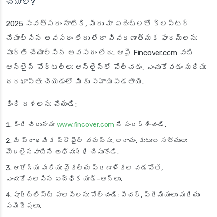
చేయాలి?
2025 సంవత్సరం నాటికి, మీరు మా ఏజెంట్లతో క్లస్టర్
చేయాల్సిన అవసరం లేదు లేదా వివరణాత్మక ఫారమ్‌లను
పూర్తి చేయాల్సిన అవసరం లేదు. ఆపై Fincover.com వంటి
ఆన్‌లైన్ పోర్టల్‌లు ఆన్‌లైన్‌లో పోల్చడం, ఎంచుకోవడం మరియు
దరఖాస్తు చేయడంలో మీకు సహాయపడతాయి.
కింది దశలను చేయండి:
కింది చిరునామా
www.fincover.com
ని సందర్శించండి.
మీ ప్రాథమిక ప్రొఫైల్ వయస్సు, ఆదాయం, కుటుంబ సభ్యులు
మొదలైనవాటిని అభివృద్ధి చేసుకోండి.
ఆరోగ్య మరియు వైకల్య ప్రణాళికల వడపోత,
ఎంచుకోవలసిన ఐచ్ఛిక యాడ్-ఆన్‌లు.
షార్ట్‌లిస్ట్ పాలసీలను పోల్చండి: ఫీచర్, ప్రీమియంలు మరియు
సమీక్షలు.