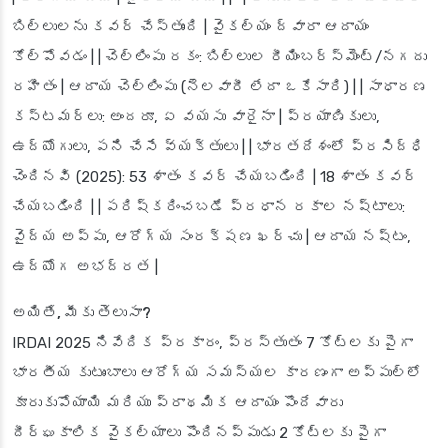
బిల్లులను కవర్ చేస్తుంది | వైకల్యం ద్వారా ఆదాయం
కోల్పోవడం | | చెల్లింపు రకం: బిల్లుల రీయింబర్స్‌మెంట్/నగదు
రహితం | ఆదాయ చెల్లింపు (నెలవారీ లేదా ఒకేసారి) | | సాధారణ
కస్టమర్లు: అందరూ, ఏ వయసు వారైనా | ప్రయాణికులు,
ఉద్యోగులు, పని చేసే వ్యక్తులు | | భారతదేశంలో ప్రసిద్ధి
చెందినవి (2025): 53 శాతం కవర్ చేయబడింది | 18 శాతం కవర్
చేయబడింది | | పరిష్కరించబడే ప్రధాన రకాల నష్టాలు:
వైద్య అప్పు, ఆరోగ్య సంరక్షణ ఖర్చు | ఆదాయ నష్టం,
ఉద్యోగ అభద్రత |
అయితే, మీకు తెలుసా?
IRDAI 2025 నివేదిక ప్రకారం, ప్రస్తుతం 7 కోట్లకు పైగా
భారతీయ కుటుంబాలు ఆరోగ్య సమస్యల కారణంగా అప్పుల్లో
కూరుకుపోయాయి మరియు ప్రాథమిక ఆదాయం పొందేవారు
దీర్ఘకాలిక వైకల్యాలు పొందినప్పుడు 2 కోట్లకు పైగా