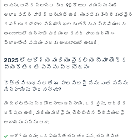
అవును. అనేక ప్లాన్‌ల కింద 90 రోజుల వయస్సు నుండే
ఆధారపడిన వారికి అనుమతి ఉంది. యువతకు కేంద్రీకృతమైన
కవర్లు కళాశాల విద్యార్థులకు తక్కువ ప్రీమియంలకు
అందుబాటులో ఉన్నాయి మరియు ఆ కవర్ వారు ఉద్యోగం
ప్రారంభించే సమయం వరకు అందుబాటులో ఉంటుంది.
2025 లో ఆరోగ్య మరియు వైకల్య బీమా యొక్క
వ్యక్తిగత పన్ను ప్రయోజనం
కొత్త నిబంధనలతో ఈ పాలసీలపై నేను ఎంత పన్ను
మినహాయింపు పొందవచ్చు?
మీకు రెట్టింపు ప్రయోజనాలు ఉన్నాయి; ఒక వైపు, ఆర్థిక
రక్షణ ఉంది, మరియు మరోవైపు, చెల్లించిన ప్రీమియంలపై
ఆదాయపు పన్ను ఆదా.
ఆరోగ్య బీమా
: ఒక వ్యక్తి తన తరపున, తన జీవిత