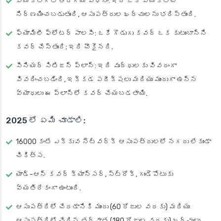
వ్యక్తిగత ఆరోగ్య విధానం
: ఇది ఒక వ్యక్తిచే
నిర్ణయించబడుతుంది, ఆసుపత్రుల ఖర్చులను భరిస్తుంది.
ఫ్యామిలీ ఫ్లోటర్ పాలసీ
: ఒకే గొడుగు కవర్ ఒక కుటుంబాన్ని
కవర్ చేస్తుంది; ఇది చౌకైనది.
సీనియర్ సిటిజన్ ప్లాన్
: ఇది వృద్ధులకు వివరంగా
వివరించబడింది, ఇక్కడ పరీక్షలు మరియు ముందుగా ఉన్న
వ్యాధులు ఈ ప్లాన్‌లో కవర్ చేయబడతాయి.
2025 లో ఏమి చూడాలి:
16000 కంటే ఎక్కువ నెట్‌వర్క్ ఆసుపత్రులలో నగదు లేకుండా
చికిత్స.
యాడ్-ఆన్ కవర్ క్యాన్సర్, స్ట్రోక్, గుండెపోటుకు
వ్యతిరేకంగా ఉంటుంది.
ఆసుపత్రిలో చేరడానికి ముందు (60 రోజుల వరకు) మరియు
ఆసుపత్రిలో చేరిన తర్వాత (180 రోజుల వరకు) ఖర్చులు.