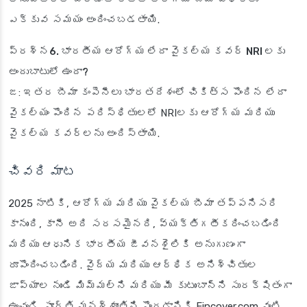
ఎక్కువ సమయం అందించబడతాయి.
ప్రశ్న6. భారతీయ ఆరోగ్య లేదా వైకల్య కవర్ NRI లకు
అందుబాటులో ఉందా?
జ: ఇతర బీమా కంపెనీలు భారతదేశంలో చికిత్స పొందిన లేదా
వైకల్యం పొందిన పరిస్థితులలో NRIలకు ఆరోగ్య మరియు
వైకల్య కవర్లను అందిస్తాయి.
చివరి మాట
2025 నాటికి, ఆరోగ్య మరియు వైకల్య బీమా తప్పనిసరి
కానుంది, కానీ అది సరసమైనది, వ్యక్తిగతీకరించబడింది
మరియు ఆధునిక భారతీయ జీవనశైలికి అనుగుణంగా
రూపొందించబడింది. వైద్య మరియు ఆర్థిక అనిశ్చితుల
జాప్యాల నుండి మిమ్మల్ని మరియు మీ కుటుంబాన్ని సురక్షితంగా
ఉంచండి. పూర్తి మనశ్శాంతిని పొందడానికి Fincover.com వంటి