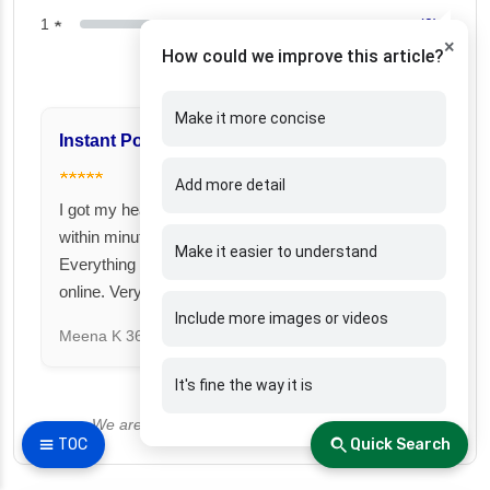
1 ★
(0)
×
How could we improve this article?
Make it more concise
Instant Policy Issuance
Great for Famil
★★★★★
★★★★★
Add more detail
I got my health insurance policy
I took a family fl
within minutes after payment.
Fincover. Covere
Make it easier to understand
Everything was smooth and fully
under one premiu
online. Very impressed!
Suresh N
367 day
Include more images or videos
Meena K
366 days ago
It's fine the way it is
We are currently not accepting new reviews.
☰ TOC
Quick Search