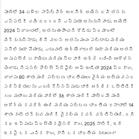
పూణేలో 34 ఏళ్ల సాఫ్ట్‌వేర్ ఇంజనీర్ అయిన రవి తనకు
ఎప్పటికీ ఏమీ జరగదని ఎప్పుడూ అనుకునేవాడు. అయితే
2024 ప్రారంభంలో, అతను ఊహించని రోడ్డు ప్రమాదంలో
చిక్కుకున్నాడు, దీని వలన అతను మంచం పట్టాడు మరియు
పనిలేకుండా పోయాడు, ఎటువంటి ఉద్యోగాలు లేకుండా మరియు అతని
ఆసుపత్రి బకాయిలు మరియు నెలవారీ అద్దె గురించి ఆందోళన
చెందాడు. నేషనల్ హెల్త్ ప్రొఫైల్ ఆఫ్ ఇండియా 2024 ప్రకారం,
దాదాపు 80 శాతం మంది పట్టణ భారతీయులు వైద్య అత్యవసర
పరిస్థితులను ఎదుర్కొన్నప్పుడు భారీ ఆర్థిక ఒత్తిడికి
గురవుతారు మరియు వారిలో 36 శాతం మందికి మాత్రమే మంచి
ఆరోగ్య కవరేజ్ ఉంది మరియు పట్టణ భారతీయ జనాభాలో 14
శాతం కంటే తక్కువ మందికి వైకల్య కవర్ వర్తిస్తుంది. రవి
కథ ఇప్పుడు ప్రత్యేకమైనది కాదు. 2025 నాటికి, ఇది
ఇకపై ఒక ఎంపిక కాదు, కానీ ఒక భారతీయ కుటుంబంగా