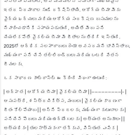
వాస్తవం ఏమిటంటే, అవి మిమ్మల్ని సమానంగా ముఖ్యమైన
ఇతర ప్రమాదాల నుండి రక్షిస్తాయి. ఆరోగ్య బీమా మీకు
వైద్య ఖర్చులు మరియు ఆరోగ్య సంరక్షణ రుసుములను
నివారించడానికి సహాయపడుతుంది, అయితే మీరు పని
చేయలేకపోతే వైకల్య బీమా మీ జీతాలను తిరిగి ఇస్తుంది.
2025లో ఆర్థిక సలహాదారులు రెండూ అవసరమని భావిస్తారు,
ముఖ్యంగా పని చేసే తల్లిదండ్రులు మరియు ఒంటరి వేతన
జీవులకు.
ఒక సాధారణ కాంట్రాస్ట్ ఈ క్రింది విధంగా ఉంటుంది:
| అర్హత | ఆరోగ్య బీమా | వైకల్య బీమా | |—————————|- |
ఆసుపత్రి, శస్త్రచికిత్స, మందులు | వైకల్యం కారణంగా
జీతం కోల్పోయారు | | అన్ని ప్రజలకు, ముఖ్యంగా కుటుంబాలకు |
పనిచేసే పౌరులు మరియు ఉద్యోగులకు | అత్యంత అనుకూలం | |
అత్యధికం | తులనాత్మకంగా తక్కువ, విస్తృత ఎంపిక |