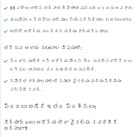
65 ఏళ్లు దాటిన తర్వాత జీవితాంతం పునరుద్ధరణకు అవకాశం.
మధుమేహం, రక్తపోటు వంటి ముందస్తు పరిస్థితులకు అనుబంధాలు.
ఇంటిలో ఆరోగ్య సందర్శన మరియు కార్యక్రమాలు.
తక్కువ ఆదాయ కుటుంబాల విషయంలో:
ప్రధాన మంత్రి జన్ ఆరోగ్య యోజన కింద సంవత్సరానికి ఐదు
లక్షల రూపాయల వరకు ఉచిత ఆసుపత్రి.
నమోదిత కార్యాలయాల్లో సమూహ వైకల్యం మరియు ప్రీమియం
సబ్సిడీ కవర్.
ప్రజలు అడిగే ఇతర ప్రశ్నలు:
విద్యార్థులు ఆరోగ్య లేదా వైకల్య కవరేజీకి
అర్హులా?