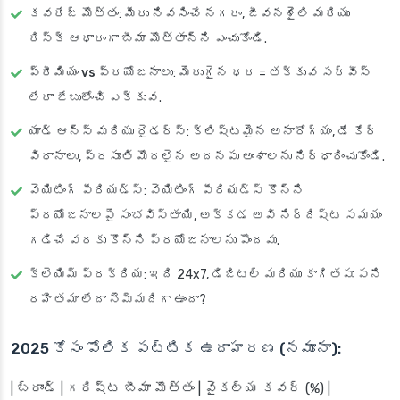
కవరేజ్ మొత్తం
: మీరు నివసించే నగరం, జీవనశైలి మరియు
రిస్క్ ఆధారంగా బీమా మొత్తాన్ని ఎంచుకోండి.
ప్రీమియం vs ప్రయోజనాలు
: మెరుగైన ధర = తక్కువ సర్వీస్
లేదా జేబులోంచి ఎక్కువ.
యాడ్ ఆన్స్ మరియు రైడర్స్
: క్లిష్టమైన అనారోగ్యం, డే కేర్
విధానాలు, ప్రసూతి మొదలైన అదనపు అంశాలను నిర్ధారించుకోండి.
వెయిటింగ్ పీరియడ్స్
: వెయిటింగ్ పీరియడ్స్ కొన్ని
ప్రయోజనాలపై సంభవిస్తాయి, అక్కడ అవి నిర్దిష్ట సమయం
గడిచే వరకు కొన్ని ప్రయోజనాలను పొందవు.
క్లెయిమ్ ప్రక్రియ
: ఇది 24x7, డిజిటల్ మరియు కాగితపు పని
రహితమా లేదా నెమ్మదిగా ఉందా?
2025 కోసం పోలిక పట్టిక ఉదాహరణ (నమూనా):
| బ్రాండ్ | గరిష్ట బీమా మొత్తం | వైకల్య కవర్ (%) |