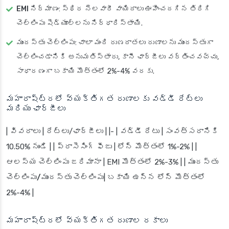
EMI నిర్మాణం
: స్థిర నెలవారీ వాయిదాలు ఊహించదగిన తిరిగి
చెల్లింపు షెడ్యూల్‌లను నిర్ధారిస్తాయి.
ముందస్తు చెల్లింపు
: చాలా మంది రుణదాతలు రుణాలను ముందస్తుగా
చెల్లించడానికి అనుమతిస్తారు, కానీ ఛార్జీలు వర్తించవచ్చు,
సాధారణంగా బకాయి మొత్తంలో 2%-4% వరకు.
మహారాష్ట్రలో వ్యక్తిగత రుణాలకు వడ్డీ రేట్లు
మరియు ఛార్జీలు
| వివరాలు | రేట్లు/ఛార్జీలు | |- |
వడ్డీ రేటు
| సంవత్సరానికి
10.50% నుండి | |
ప్రాసెసింగ్ ఫీజు
| లోన్ మొత్తంలో 1%-2% | |
ఆలస్య చెల్లింపు జరిమానా
| EMI మొత్తంలో 2%-3% | |
ముందస్తు
చెల్లింపు/ముందస్తు చెల్లింపు
| బకాయి ఉన్న లోన్ మొత్తంలో
2%-4% |
మహారాష్ట్రలో వ్యక్తిగత రుణాల రకాలు