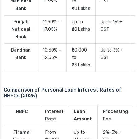
Mahindra
10.99%
to
GST
Bank
₹40 Lakhs
Punjab
11.50% –
Up to
Up to 1% +
2
National
17.05%
₹20 Lakhs
GST
Bank
Bandhan
10.50% –
₹50,000
Up to 3% +
4
Bank
12.55%
to
GST
₹25 Lakhs
Comparison of Personal Loan Interest Rates of
NBFCs (2025)
NBFC
Interest
Loan
Processing
Rate
Amount
Fee
Piramal
From
Up to
2%–3% +