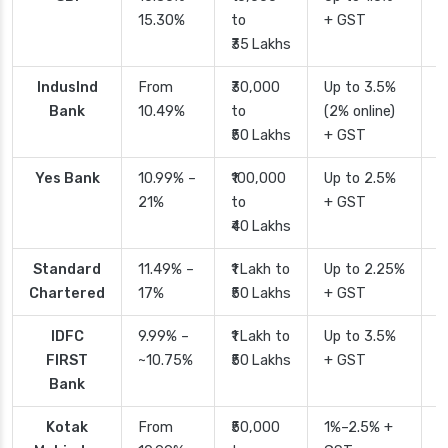
15.30%
to
+ GST
d
₹35 Lakhs
IndusInd
From
₹30,000
Up to 3.5%
2
Bank
10.49%
to
(2% online)
₹50 Lakhs
+ GST
Yes Bank
10.99% –
₹100,000
Up to 2.5%
2
21%
to
+ GST
₹40 Lakhs
Standard
11.49% –
₹1 Lakh to
Up to 2.25%
4
Chartered
17%
₹50 Lakhs
+ GST
IDFC
9.99% –
₹1 Lakh to
Up to 3.5%
2
FIRST
~10.75%
₹50 Lakhs
+ GST
Bank
Kotak
From
₹50,000
1%–2.5% +
2