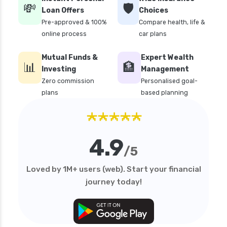
💸
🛡️
personal loan in coimbatore
Loan Offers
Choices
Pre-approved & 100%
Compare health, life &
personal loan in delhi
online process
car plans
personal loan in hyderabad
Mutual Funds &
Expert Wealth
personal loan in karnataka
📊
🏦
Investing
Management
personal loan in kerala
Zero commission
Personalised goal-
plans
based planning
personal loan in lucknow
★★★★★
personal loan in madurai
personal loan in mumbai
4.9
personal loan in tamilnadu
/5
personal loan in telangana
Loved by 1M+ users (web). Start your financial
personal loan in tirunelveli
journey today!
personal loan in trichy
personal loan in uttar pradesh