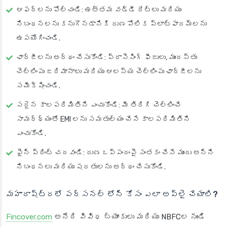
ఆఫర్‌లను పోల్చండి
: ఉత్తమ వడ్డీ రేట్లు మరియు
నిబంధనలను కనుగొనడానికి రుణ పోలిక ప్లాట్‌ఫారమ్‌లను
ఉపయోగించండి.
ఛార్జీలను అర్థం చేసుకోండి
: ప్రాసెసింగ్ ఫీజులు, ముందస్తు
చెల్లింపు జరిమానాలు మరియు ఆలస్య చెల్లింపు ఛార్జీలను
సమీక్షించండి.
సరైన కాలపరిమితిని ఎంచుకోండి
: మీ తిరిగి చెల్లించే
సామర్థ్యంతో EMI లను సమతుల్యం చేసే కాలపరిమితిని
ఎంచుకోండి.
ఫైన్ ప్రింట్ చదవండి
: రుణ ఒప్పందంపై సంతకం చేసే ముందు అన్ని
నిబంధనలు మరియు షరతులను అర్థం చేసుకోండి.
మహారాష్ట్రలో పర్సనల్ లోన్ కోసం ఎలా అప్లై చేయాలి?
Fincover.com
అనేది వివిధ బ్యాంకులు మరియు NBFCల నుండి