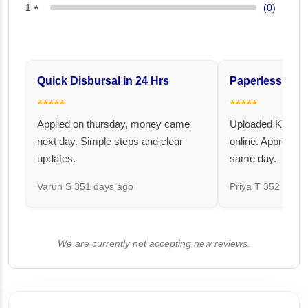
1 ★
(0)
Quick Disbursal in 24 Hrs
Paperless and 
★★★★★
★★★★★
Applied on thursday, money came
Uploaded KYC an
next day. Simple steps and clear
online. Approval 
updates.
same day.
Varun S
351 days ago
Priya T
352 days 
We are currently not accepting new reviews.