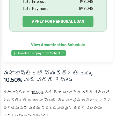
Total Interest
₹198,048
Total Payment
₹698,048
APPLY FOR PERSONAL LOAN
⭳ Download Repayment Schedule
మహారాష్ట్రలో వ్యక్తిగత రుణం,
10.50% నుండి వడ్డీ రేట్లు
మహారాష్ట్రలో 10.50% నుండి ప్రారంభమయ్యే వడ్డీ రేట్లతో
వ్యక్తిగత రుణాలను పొందండి. వేగవంతమైన ఆమోదాలు, కనీస
కాగితపు పని మరియు సౌకర్యవంతమైన తిరిగి చెల్లింపు
ఎంపికలను ఆస్వాదించండి!