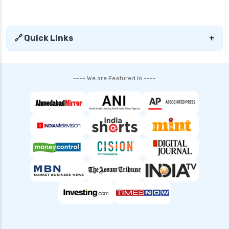
personal loan interest rates
personal loan with low salary
personal loans for medical emergency
🔗 Quick Links
+
sbi personal loan interest rates
shriram finance personal loan interest rate
---- We are Featured in ----
smfg india personal loan interest rate
tata capital personal loan interest rate
top 10 Personal loan apps
top10 rbi approved loan apps
what is a personal loan