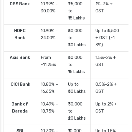
DBS Bank
10.99% –
₹25,000
1%–3% +
2
30.00%
to
GST
₹15 Lakhs
HDFC
10.90% –
₹50,000
Up to ₹6,500
2
Bank
24.00%
to
+ GST (~1–
₹40 Lakhs
3%)
Axis Bank
From
₹50,000
1.5%–2% +
2
~11.25%
to
GST
₹15 Lakhs
ICICI Bank
10.80% –
Up to
0.5%–2% +
2
16.65%
₹50 Lakhs
GST
Bank of
10.49% –
₹30,000
Up to 2% +
4
Baroda
18.75%
to
GST
₹20 Lakhs
SBI
10.30% –
₹10,000
Up to 1.5%
2