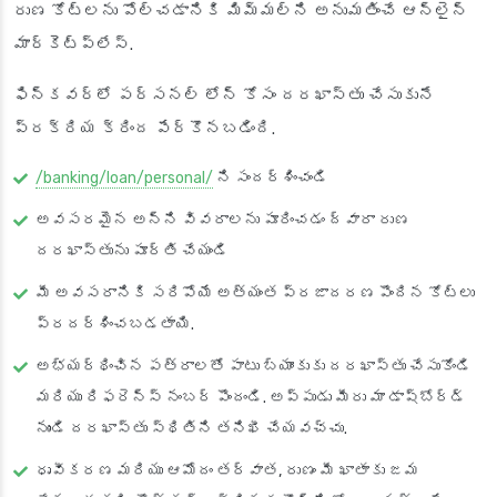
రుణ కోట్‌లను పోల్చడానికి మిమ్మల్ని అనుమతించే ఆన్‌లైన్
మార్కెట్‌ప్లేస్.
ఫిన్‌కవర్‌లో పర్సనల్ లోన్ కోసం దరఖాస్తు చేసుకునే
ప్రక్రియ క్రింద పేర్కొనబడింది.
/banking/loan/personal/
ని సందర్శించండి
అవసరమైన అన్ని వివరాలను పూరించడం ద్వారా రుణ
దరఖాస్తును పూర్తి చేయండి
మీ అవసరానికి సరిపోయే అత్యంత ప్రజాదరణ పొందిన కోట్‌లు
ప్రదర్శించబడతాయి.
అభ్యర్థించిన పత్రాలతో పాటు బ్యాంకుకు దరఖాస్తు చేసుకోండి
మరియు రిఫరెన్స్ నంబర్ పొందండి. అప్పుడు మీరు మా డాష్‌బోర్డ్
నుండి దరఖాస్తు స్థితిని తనిఖీ చేయవచ్చు.
ధృవీకరణ మరియు ఆమోదం తర్వాత, రుణం మీ ఖాతాకు జమ