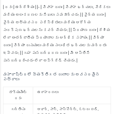
| రకం | ఉద్దేశ్యం | |- |
వివాహ రుణం
| వివాహ ఖర్చులు, వేదికలు
మరియు అలంకరణలకు నిధులు సమకూర్చడం. | |
వైద్య రుణం
|
వైద్య అత్యవసర పరిస్థితులు మరియు ఆరోగ్య
సంరక్షణ ఖర్చులను కవర్ చేయడం. | |
ప్రయాణ రుణం
| దేశీయ
లేదా అంతర్జాతీయ ప్రయాణాలకు ఆర్థిక సహాయం. | |
విద్యా
రుణం
| విద్యా రుసుములు మరియు సంబంధిత ఖర్చులకు మద్దతు
ఇవ్వడం. | |
గృహ పునరుద్ధరణ రుణం
| మీ ఆస్తిని
పునరుద్ధరించడం లేదా అప్‌గ్రేడ్ చేయడం. |
మహారాష్ట్రలో వ్యక్తిగత రుణాలకు అవసరమైన
పత్రాలు
డాక్యుమెంట్
ఉదాహరణలు
రకం
గుర్తింపు
ఆధార్, పాన్, పాస్‌పోర్ట్, ఓటరు ఐడి,