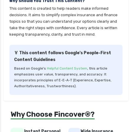
Why Should You Trust This Content?
personal loan for doctors
This content is created to help readers make informed
personal loan for home renovation
decisions. It aims to simplify complex insurance and finance
personal loan for it professionals
topics so that you can understand your options clearly and
take the right steps with confidence. Every article is written
personal loan for marriage
keeping transparency, clarity, and trust in mind.
personal loan for nri
personal loan for pensioners
🏅 This content follows Google's People-First
Content Guidelines
personal loan for salaried individuals
Based on Google's
Helpful Content System
, this article
personal loan for self employed
emphasizes user value, transparency, and accuracy. It
personal loan for women
incorporates principles of E-E-A-T (Experience, Expertise,
Authoritativeness, Trustworthiness).
personal loan in 10 minutes
personal loan in andhra pradesh
personal loan in bangalore
Why Choose Fincover®?
personal loan in chennai
personal loan in cochin
Instant Personal
Wide Insurance