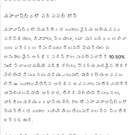
మహారాష్ట్రలో పర్సనల్ లోన్
మహారాష్ట్రలో వ్యక్తిగత రుణాలు వైద్య అత్యవసర
పరిస్థితులు, వివాహాలు, ప్రయాణం, గృహ పునరుద్ధరణ లేదా
రుణ ఏకీకరణ కోసం నిధులు కోరుకునే వ్యక్తులకు
అనుకూలమైన ఆర్థిక పరిష్కారం. సంవత్సరానికి
10.50%
నుండి ప్రారంభమయ్యే వడ్డీ రేట్లు, సౌకర్యవంతమైన తిరిగి
చెల్లించే నిబంధనలు మరియు ఎటువంటి పూచీకత్తు అవసరం
లేని ఈ రుణాలు విభిన్న ఆర్థిక అవసరాలను తీర్చడానికి
రూపొందించబడ్డాయి. అర్హత, తిరిగి చెల్లించే నిబంధనలు,
ఛార్జీలు మరియు దరఖాస్తు చిట్కాలతో సహా మహారాష్ట్రలో
వ్యక్తిగత రుణాల గురించి మీరు తెలుసుకోవలసిన ప్రతిదీ
ఇక్కడ ఉంది.