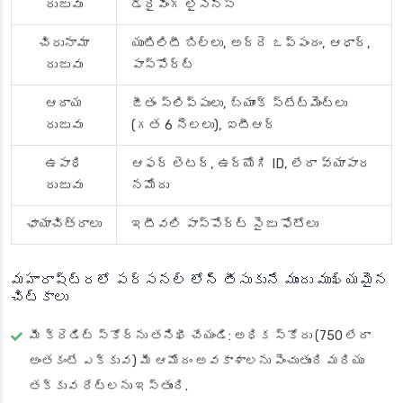
రుజువు
డ్రైవింగ్ లైసెన్స్
చిరునామా
యుటిలిటీ బిల్లు, అద్దె ఒప్పందం, ఆధార్,
రుజువు
పాస్‌పోర్ట్
ఆదాయ
జీతం స్లిప్పులు, బ్యాంక్ స్టేట్‌మెంట్‌లు
రుజువు
(గత 6 నెలలు), ఐటీఆర్
ఉపాధి
ఆఫర్ లెటర్, ఉద్యోగి ID, లేదా వ్యాపార
రుజువు
నమోదు
ఛాయాచిత్రాలు
ఇటీవలి పాస్‌పోర్ట్ సైజు ఫోటోలు
మహారాష్ట్రలో పర్సనల్ లోన్ తీసుకునే ముందు ముఖ్యమైన
చిట్కాలు
మీ క్రెడిట్ స్కోర్‌ను తనిఖీ చేయండి
: అధిక స్కోరు (750 లేదా
అంతకంటే ఎక్కువ) మీ ఆమోదం అవకాశాలను పెంచుతుంది మరియు
తక్కువ రేట్లను ఇస్తుంది.