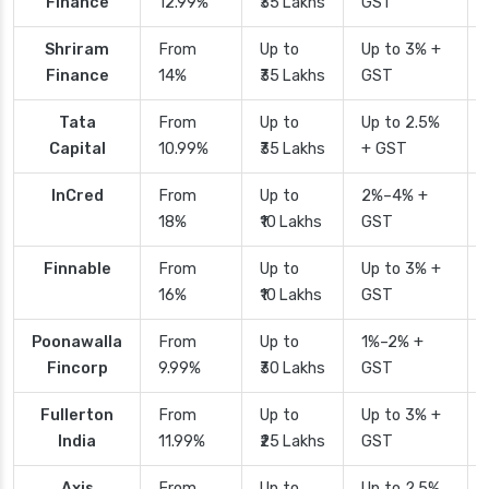
Finance
12.99%
₹35 Lakhs
GST
Shriram
From
Up to
Up to 3% +
Finance
14%
₹35 Lakhs
GST
Tata
From
Up to
Up to 2.5%
Capital
10.99%
₹35 Lakhs
+ GST
InCred
From
Up to
2%–4% +
18%
₹10 Lakhs
GST
Finnable
From
Up to
Up to 3% +
16%
₹10 Lakhs
GST
Poonawalla
From
Up to
1%–2% +
Fincorp
9.99%
₹30 Lakhs
GST
Fullerton
From
Up to
Up to 3% +
India
11.99%
₹25 Lakhs
GST
Axis
From
Up to
Up to 2.5%