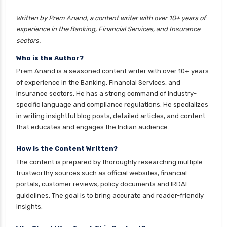
personal loan eligibility axis
personal loan eligibility cholamandalam
Written by Prem Anand, a content writer with over 10+ years of
experience in the Banking, Financial Services, and Insurance
finance
sectors.
personal loan eligibility hdfc
Who is the Author?
personal loan eligibility icici
Prem Anand is a seasoned content writer with over 10+ years
personal loan eligibility idfc
of experience in the Banking, Financial Services, and
Insurance sectors. He has a strong command of industry-
personal loan eligibility incred
specific language and compliance regulations. He specializes
personal loan eligibility indusind bank
in writing insightful blog posts, detailed articles, and content
that educates and engages the Indian audience.
personal loan eligibility kotak
personal loan eligibility shriram
How is the Content Written?
The content is prepared by thoroughly researching multiple
personal loan eligibility tata capital
trustworthy sources such as official websites, financial
personal loan eligibility yes bank
portals, customer reviews, policy documents and IRDAI
guidelines. The goal is to bring accurate and reader-friendly
personal loan for ca
insights.
personal loan for defence personnel