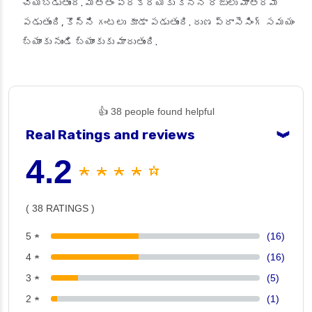
చేయబడుతుంది. మొత్తం ప్రక్రియకు కొన్ని రోజులు మాత్రమే
పడుతుంది, కొన్ని గంటలు కూడా పడుతుంది. రుణ ప్రాసెసింగ్ సమయం
బ్యాంకు నుండి బ్యాంకుకు మారుతుంది.
👍 38 people found helpful
Real Ratings and reviews
❯
4.2
★ ★ ★ ★ ☆
( 38 RATINGS )
5 ★
(16)
4 ★
(16)
3 ★
(5)
2 ★
(1)