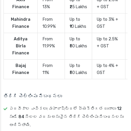
Finance
13%
₹25 Lakhs
+ GST
Mahindra
From
Up to
Up to 3% +
Finance
10.99%
₹10 Lakhs
GST
Aditya
From
Up to
Up to 2.5%
Birla
11.99%
₹50 Lakhs
+ GST
Finance
Bajaj
From
Up to
Up to 4% +
Finance
11%
₹50 Lakhs
GST
తిరిగి చెల్లింపు నిబంధనలు
పదవీకాల ఎంపికలు
: మహారాష్ట్రలో వ్యక్తిగత రుణాలు
12
నుండి 84 నెలల వరకు
అనువైన తిరిగి చెల్లింపు నిబంధనలను
అందిస్తాయి.