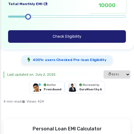
Total Monthly EMI (₹):
Check Eligibility
4001+ users Checked Pre-loan Eligibility
Select languag
Last updated on: July 2, 2025
Author
Reviewed by
Prem Anand
GuruMoorthy A
4 min read
Views:
424
Personal Loan EMI Calculator