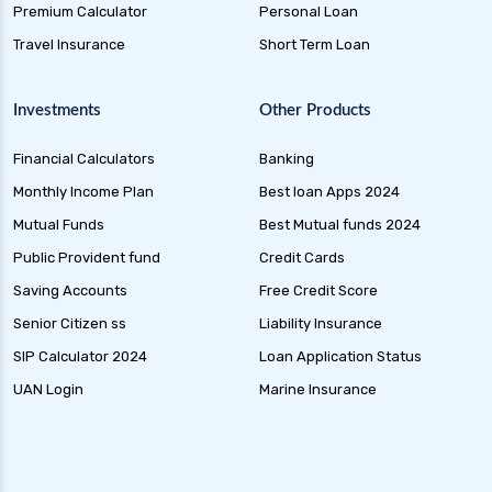
Premium Calculator
Personal Loan
Travel Insurance
Short Term Loan
Investments
Other Products
Financial Calculators
Banking
Monthly Income Plan
Best loan Apps 2024
Mutual Funds
Best Mutual funds 2024
Public Provident fund
Credit Cards
Saving Accounts
Free Credit Score
Senior Citizen ss
Liability Insurance
SIP Calculator 2024
Loan Application Status
UAN Login
Marine Insurance