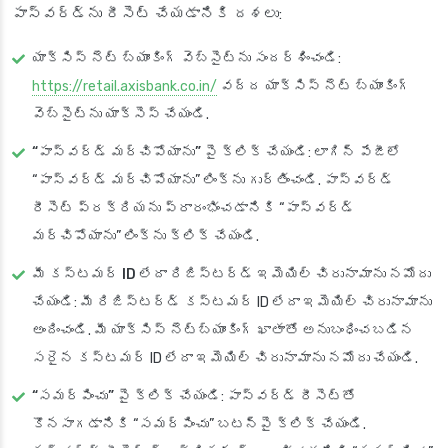
పాస్‌వర్డ్‌ను రీసెట్ చేయడానికి దశలు:
యాక్సిస్ నెట్ బ్యాంకింగ్ వెబ్‌సైట్‌ను సందర్శించండి
:
https://retail.axisbank.co.in/
వద్ద యాక్సిస్ నెట్ బ్యాంకింగ్
వెబ్‌సైట్‌ను యాక్సెస్ చేయండి.
“పాస్‌వర్డ్ మర్చిపోయాను”
పై క్లిక్ చేయండి: లాగిన్ పేజీలో
“పాస్‌వర్డ్ మర్చిపోయాను” లింక్‌ను గుర్తించండి. పాస్‌వర్డ్
రీసెట్ ప్రక్రియను ప్రారంభించడానికి “పాస్‌వర్డ్
మర్చిపోయాను” లింక్‌ను క్లిక్ చేయండి.
మీ కస్టమర్ ID లేదా రిజిస్టర్డ్ ఇమెయిల్ చిరునామాను నమోదు
చేయండి
: మీ రిజిస్టర్డ్ కస్టమర్ ID లేదా ఇమెయిల్ చిరునామాను
అందించండి. మీ యాక్సిస్ నెట్‌బ్యాంకింగ్ ఖాతాతో అనుబంధించబడిన
సరైన కస్టమర్ ID లేదా ఇమెయిల్ చిరునామాను నమోదు చేయండి.
“సమర్పించు” పై క్లిక్ చేయండి
: పాస్‌వర్డ్ రీసెట్‌తో
కొనసాగడానికి “సమర్పించు” బటన్‌పై క్లిక్ చేయండి.