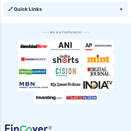
🔗 Quick Links
+
---- We are Featured in ----