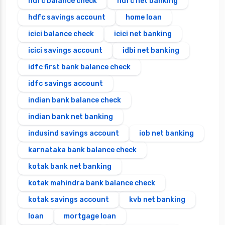
hdfc balance check
hdfc net banking
hdfc savings account
home loan
icici balance check
icici net banking
icici savings account
idbi net banking
idfc first bank balance check
idfc savings account
indian bank balance check
indian bank net banking
indusind savings account
iob net banking
karnataka bank balance check
kotak bank net banking
kotak mahindra bank balance check
kotak savings account
kvb net banking
loan
mortgage loan