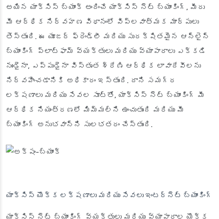
అయిన యాక్సిస్ బ్యాంక్ అందించే యాక్సిస్ నెట్ బ్యాంకింగ్, మీరు
మీ ఆర్థిక నిర్వహణ విధానంలో విప్లవాత్మక మార్పులు
తెస్తుంది. ఈ యూజర్ ఫ్రెండ్లీ మరియు సురక్షితమైన ఆన్‌లైన్
బ్యాంకింగ్ ప్లాట్‌ఫామ్ వ్యక్తులు మరియు వ్యాపారాలు ఎక్కడి
నుండైనా, ఎప్పుడైనా విస్తృత శ్రేణి ఆర్థిక లావాదేవీలను
నిర్వహించడానికి అధికారం ఇస్తుంది. దాని సమగ్ర
లక్షణాలు మరియు సేవల సూట్‌తో, యాక్సిస్ నెట్ బ్యాంకింగ్ మీ
ఆర్థిక నియంత్రణలో మిమ్మల్ని ఉంచుతుంది మరియు మీ
బ్యాంకింగ్ అనుభవాన్ని సులభతరం చేస్తుంది.
యాక్సిస్ యొక్క లక్షణాలు మరియు సేవలు
ఇంటర్నెట్ బ్యాంకింగ్
యాక్సిస్ నెట్ బ్యాంకింగ్ వ్యక్తులు మరియు వ్యాపారాల యొక్క