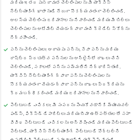
మరియు ఇతర పునరావృత చెల్లింపులను మీ యాక్సిస్
నెట్‌బ్యాంకింగ్ ఖాతా నుండి నేరుగా సౌకర్యవంతంగా చెల్లించండి.
ఆలస్య చెల్లింపు జరిమానాలను నివారించండి మరియు మీ బిల్లు
చెల్లింపులను ఆటోమేట్ చేయడం ద్వారా మంచి క్రెడిట్ స్కోర్‌ను
నిర్వహించండి.
పన్ను చెల్లింపులు
: ఆదాయపు పన్ను, సేవా పన్ను మరియు
రాష్ట్ర ప్రభుత్వ పన్నులను ఆన్‌లైన్‌లో దాఖలు చేసి
చెల్లించండి, సకాలంలో పన్ను సమ్మతిని నిర్ధారిస్తుంది.
యాక్సిస్ నెట్‌బ్యాంకింగ్ ద్వారా పన్ను చెల్లింపులను
సౌకర్యవంతంగా చేయడం ద్వారా పన్ను దాఖలు ప్రక్రియను
క్రమబద్ధీకరించండి మరియు జరిమానాలను నివారించండి.
పెట్టుబడి ఎంపికలు
: మీ సంపదను పెంచుకోవడానికి మ్యూచువల్
ఫండ్స్, ఫిక్స్‌డ్ డిపాజిట్లు మరియు బీమా ఉత్పత్తులతో సహా
వివిధ పెట్టుబడి ఎంపికలను అన్వేషించండి మరియు పెట్టుబడి
పెట్టండి. యాక్సిస్ నెట్‌బ్యాంకింగ్ పెట్టుబడి పోర్టల్‌ని