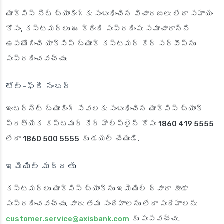
యాక్సిస్ నెట్ బ్యాంకింగ్‌కు సంబంధించిన విచారణలు లేదా సహాయం
కోసం, కస్టమర్లు ఈ క్రింది సంప్రదింపు సమాచారాన్ని
ఉపయోగించి యాక్సిస్ బ్యాంక్ కస్టమర్ కేర్ సర్వీస్‌ను
సంప్రదించవచ్చు:
టోల్-ఫ్రీ నంబర్
ఇంటర్నెట్ బ్యాంకింగ్ సేవలకు సంబంధించిన యాక్సిస్ బ్యాంక్
ప్రత్యేక కస్టమర్ కేర్ హెల్ప్‌లైన్ కోసం
1860 419 5555
లేదా
1860 500 5555
కు డయల్ చేయండి.
ఇమెయిల్ మద్దతు
కస్టమర్లు యాక్సిస్ బ్యాంక్‌ను ఇమెయిల్ ద్వారా కూడా
సంప్రదించవచ్చు. వారు తమ సందేహాలను లేదా సందేహాలను
customer.service@axisbank.com
కు పంపవచ్చు.