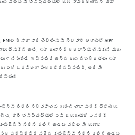
ుణ మొత్తం మీ భవిష్యత్తులో రుణ సామర్థ్యాన్ని కూడా
 EMIల ద్వారా వారి చెల్లింపు మీ నెలవారీ ఆదాయంలో 50%
ు తీసుకొని ఉంటే, గృహ రుణానికి దరఖాస్తు చేసుకునే ముందు
టుగా చేసుకోండి. ఇప్పటికే ఉన్న రుణ నిబద్ధతలు గృహ
ీరు ఏదో ఒకవిధంగా పొందగలిగినప్పటికీ, అది మీ
స్తుంది.
న్సీ నిధిని నిర్వహించడం గురించి చాలా మందికి తెలియదు.
్చు, కానీ భవిష్యత్తులో ఏమి జరుగుతుందో ఎవరికీ
కంటింజెన్సీ నిధిని కలిగి ఉండటం వల్ల మీ రుణాల
సర పరిస్థితికి సరైన కంటింజెన్సీ నిధిని కలిగి ఉండటం