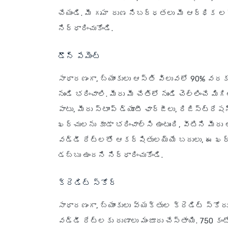
చేయండి. మీ గృహ రుణ నిబద్ధతలు మీ ఆర్థిక లక్
నిర్ధారించుకోండి.
డౌన్ పేమెంట్
సాధారణంగా, బ్యాంకులు ఆస్తి విలువలో 90% వరకు
నుండి భరించాలి. మీరు మీ చేతిలో నుండి చెల్లించే మ
పాటు, మీరు స్టాంప్ డ్యూటీ ఛార్జీలు, రిజిస్ట్
ఖర్చులను కూడా భరించాల్సి ఉంటుంది, వీటిని మీర
వడ్డీ రేట్లతో ఆకర్షితులయ్యే బదులు, ఈ ఖర్
డబ్బు ఉందని నిర్ధారించుకోండి.
క్రెడిట్ స్కోర్
సాధారణంగా, బ్యాంకులు వ్యక్తుల క్రెడిట్ స్
వడ్డీ రేట్లకు రుణాలు మంజూరు చేస్తాయి. 750 కం