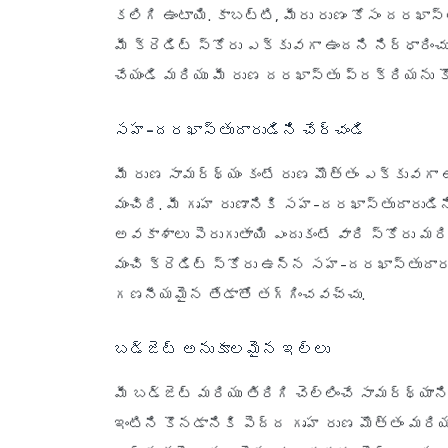
కలిగి ఉంటాయి. కాబట్టి, మీరు రుణం కోసం దరఖాస్
మీ క్రెడిట్ స్కోరు ఎక్కువగా ఉందని నిర్ధారించు
చేయండి మరియు మీ రుణ దరఖాస్తు ప్రక్రియను కొ
సహ-దరఖాస్తుదారుడిని చేర్చండి
మీ రుణ సామర్థ్యం కంటే రుణ మొత్తం ఎక్కువగా
మంచిది. మీ గృహ రుణానికి సహ-దరఖాస్తుదారుడి
అవకాశాలు పెరుగుతాయి ఎందుకంటే వారి స్కోరు మరియ
మంచి క్రెడిట్ స్కోరు ఉన్న సహ-దరఖాస్తుదా
గణనీయమైన తేడాతో తగ్గించవచ్చు.
బడ్జెట్ అనుకూలమైన ఇల్లు
మీ బడ్జెట్ మరియు తిరిగి చెల్లించే సామర్థ్యాని
ఇంటిని కొనడానికి పెద్ద గృహ రుణ మొత్తం మరి