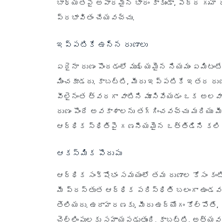
బాధ్యతపై అపారమైన భారం కాకుండా, పెద్ద గృహ ర
ప్రభావితం చేయవచ్చు.
ఇప్పటికే ఉన్న రుణాలు
ఏదైనా రుణం పొందడంలో ముఖ్యమైన నియమం ఏమిటంటే,
మించకూడదు. కాబట్టి, మీరు ఇప్పటికే ఇతర రుణాల
వీలైనంత త్వరగా వాటిని మూసివేయడం ఒక అలవా
రుణం పొందే అవకాశాలను తగ్గించవచ్చు మరియు మ
ఆర్థిక స్థితిపై గణనీయమైన ఒత్తిడిని కలిగి
ఆకస్మిక పొదుపు
ఆర్థిక సంక్షోభం సమయంలో తమ రుణాల కోసం కంటింజె
మీ ప్రస్తుత ఆర్థిక పరిస్థితి బలంగా ఉండవచ
తెలియదు. ఉదాహరణకు, మీరు ఉద్యోగం కోల్పోతే, 
చెల్లింపులకు సహాయపడుతుంది. కాబట్టి, అత్యవ