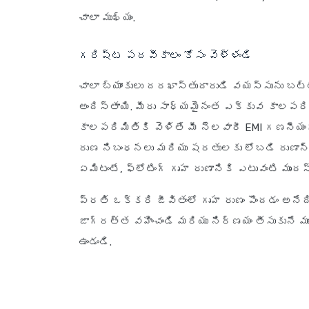
చాలా ముఖ్యం.
గరిష్ట పదవీకాలం కోసం వెళ్ళండి
చాలా బ్యాంకులు దరఖాస్తుదారుడి వయస్సును బ
అందిస్తాయి. మీరు సాధ్యమైనంత ఎక్కువ కాలపరి
కాలపరిమితికి వెళితే మీ నెలవారీ EMI గణనీయంగా
రుణ నిబంధనలు మరియు షరతులకు లోబడి రుణాన్
ఏమిటంటే, ఫ్లోటింగ్ గృహ రుణానికి ఎటువంటి ముందస్
ప్రతి ఒక్కరి జీవితంలో గృహ రుణం పొందడం అనేద
జాగ్రత్త వహించండి మరియు నిర్ణయం తీసుకునే ము
ఉండండి.