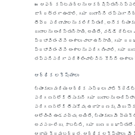
ఈ ఆఫర్ కస్టమర్లను ఆకర్షిస్తున్నప్పటికీ, 
జాగ్రత్తగా ఉండాలి. గృహ రుణాన్ని తప్పుగా ని
తీవ్ర పరిణామాలను కలిగిస్తుంది. అనేక బ్యాంక
రుణాలను అందిస్తున్నాయి. అయితే, వడ్డీ రేట్లు 
ప్రభావితం చేసే అంశాలు చాలా ఉన్నాయి. గృహ దరఖ
ప్రభావితం చేసే అంశాలను పరిగణించాలి. గృహ రుణ 
తప్పనిసరిగా పరిశీలించాల్సిన కొన్ని అంశాలు 
ఆర్థిక లక్ష్యాలు
బ్యాంకులు మరియు ఆర్థిక సంస్థలు వాటి క్రెడిట్
పరిగణనలోకి తీసుకుని గృహ రుణాలను అందిస్త
పరిగణనలోకి తీసుకోవు. ఉదాహరణకు, మీరు సౌక
ఆలోచించి ఉండవచ్చు. అయితే, బ్యాంకులు మీ వ్
అవసరం లేదు. కాబట్టి, గృహ రుణ దరఖాస్తుతో ముం
ఆదాయ క్రమబద్ధత, ఆర్థిక లక్ష్యాలు, మీ ప్ర