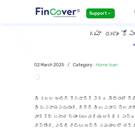
Support
గృహ రుణం కోస
Category :
Home loan
02 March 2025
/
మీ కలల ఇంటిని కొనడానికి పెద్ద మొత్తంలో ని
మీకు సహాయపడుతుంది, దీనిని మీరు సమాన నెలవారీ
మార్కెట్ బహుళ బ్యాంకులు మరియు ఆర్థిక సం
చేస్తోంది, వడ్డీ రేట్లు అన్ని సమయాలలో తక్క