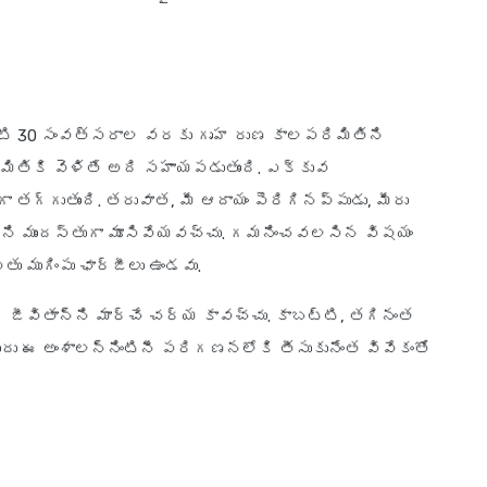
ట్టి 30 సంవత్సరాల వరకు గృహ రుణ కాలపరిమితిని
మితికి వెళితే అది సహాయపడుతుంది. ఎక్కువ
 తగ్గుతుంది. తరువాత, మీ ఆదాయం పెరిగినప్పుడు, మీరు
ని ముందస్తుగా మూసివేయవచ్చు. గమనించవలసిన విషయం
తు ముగింపు ఛార్జీలు ఉండవు.
ి జీవితాన్ని మార్చే చర్య కావచ్చు. కాబట్టి, తగినంత
ందు ఈ అంశాలన్నింటినీ పరిగణనలోకి తీసుకునేంత వివేకంతో