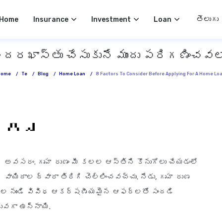
Select 
Home
Insurance
Investment
Loan
ం దరఖాస్తు చేసుకునే ముందు పరిగణించవ
Home
/
Te
/
Blog
/
Home Loan
/
8 Factors To Consider Before Applying For A Home Lo
ధి అవసరం. గృహ రుణం మీ కలల ఆస్తిని కొనుగోలు చేయడంలో
 వాయిదాల ద్వారా తిరిగి చెల్లించవచ్చు. నేడు, గృహ రుణ
స్థల నుండి వివిధ ఆకర్షణీయమైన ఆఫర్లతో సందడి
ువగా ఉన్నాయి.