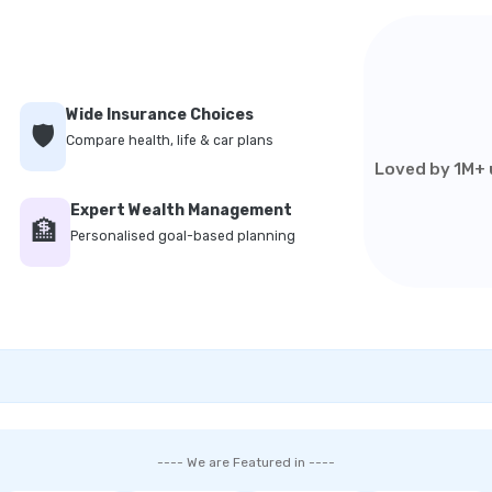
Wide Insurance Choices
🛡️
Compare health, life & car plans
Loved by 1M+ u
Expert Wealth Management
🏦
Personalised goal-based planning
---- We are Featured in ----