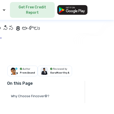
Get Free Credit
Language
Report
లసిన 8 అంశాలు
an
Author
Reviewed by
Prem Anand
GuruMoorthy A
On this Page
Why Choose Fincover®?