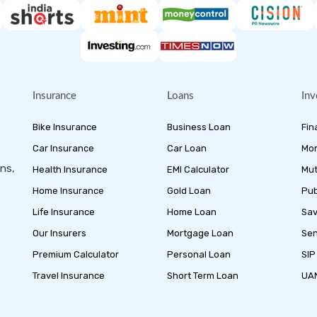
Insurance
Loans
Inv
Bike Insurance
Business Loan
Fin
Car Insurance
Car Loan
Mon
ans,
Health Insurance
EMI Calculator
Mut
Home Insurance
Gold Loan
Pub
Life Insurance
Home Loan
Sav
Our Insurers
Mortgage Loan
Sen
Premium Calculator
Personal Loan
SIP
Travel Insurance
Short Term Loan
UAN