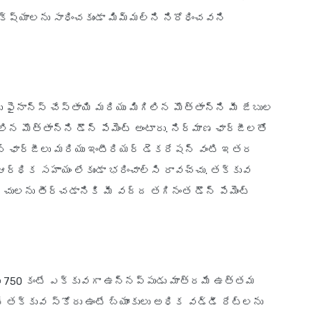
ష్యాలను సాధించకుండా మిమ్మల్ని నిరోధించవని
 ఫైనాన్స్ చేస్తాయి మరియు మిగిలిన మొత్తాన్ని మీ జేబుల
ిగిలిన మొత్తాన్ని డౌన్ పేమెంట్ అంటారు. నిర్మాణ ఛార్జీలతో
రేషన్ ఛార్జీలు మరియు ఇంటీరియర్ డెకరేషన్ వంటి ఇతర
ు ఆర్థిక సహాయం లేకుండా భరించాల్సి రావచ్చు. తక్కువ
చులను తీర్చడానికి మీ వద్ద తగినంత డౌన్ పేమెంట్
కోరు 750 కంటే ఎక్కువగా ఉన్నప్పుడు మాత్రమే ఉత్తమ
టే తక్కువ స్కోరు ఉంటే బ్యాంకులు అధిక వడ్డీ రేట్లను