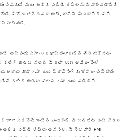
తు చేసుకునే ముందు, అధిక వడ్డీ రేట్లను నివారించడానికి
కోండి. స్కోరు తక్కువగా ఉంటే, దానిని పెంచడానికి పని
నసాగించండి.
 ఉంటే, అప్పుడు సహ-దరఖాస్తుదారుడిని చేర్చుకోవడం
ని కలిగి ఉండటం వలన మీ గృహ రుణ ఆమోదం పొందే
ు ఆదాయం కూడా గృహ రుణ ప్రాసెసింగ్‌కు దోహదం చేస్తాయి.
రుడిని కలిగి ఉండటం వలన గృహ రుణ వడ్డీని
కి బాగా సరిపోయే ఇంటిని ఎంచుకోండి. మీ బడ్జెట్ కంటే పెద్ద
యు అధిక వడ్డీ రేట్లు అవసరం. మీ నెలవారీ EMI