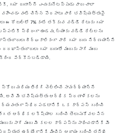
గృహ రుణాన్ని ఎంచుకునేటప్పుడు వారు చాలా
ర్వహించడం వంటి చిన్న పొరపాటు వారి భవిష్యత్తుపై
ులు ఈ రోజుల్లో 7% కంటే తక్కువ వడ్డీ రేటుకు గృహ
ఎప్పటికీ స్థిరంగా ఉండవు. బ్యాంకు వడ్డీ రేట్లను
ాస్తుదారులు దీర్ఘకాలికంగా వారి గృహ రుణ నిర్ణయాన్ని
దరఖాస్తుదారులు గృహ రుణంతో ముందుకు సాగే ముందు
క్రింద పేర్కొనబడ్డాయి.
 స్కోరు మరియు తిరిగి చెల్లించే సామర్థ్యాన్ని
ాయి. అవి మీ భవిష్యత్తు ఆర్థిక ప్రణాళికలను
ర్యవంతంగా స్థిరపడటానికి ఒక కార్పస్ గురించి
యక్తిగత ఆర్థిక లక్ష్యాల గురించి తెలుసుకోవలసిన
దుకు సాగే ముందు మీ కలల కార్పస్‌ను సాధించడానికి మీ
స్తుత ఉద్యోగానికి మించిన ఆదాయం గురించి తనిఖీ