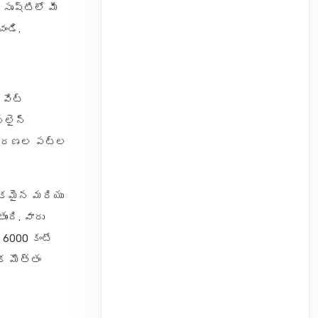
ృష్టిలో మీ
ండి.
ైవేట్
‌లైన్
ిష్కరణల పట్ల
ేకమైన మరియు
ంది. వారు
 6000 కంటే
క మొత్తం