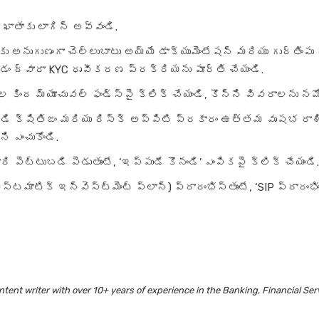
r ఖాతాకు లాగిన్ అవ్వండి.
అనుగుణంగా చెల్లుబాటు అయ్యే డాక్యుమెంటేషన్ మరియు గుర్తింపు
యడం ద్వారా KYC ధృవీకరణ ప్రక్రియను పూర్తి చేయండి.
 కింద మ్యూచువల్ ఫండ్స్‌పై క్లిక్ చేయండి, కొన్ని వివరాలను నమ
బడి క్షితిజం మరియు రిస్క్ అప్పిటి ప్రకారం ఉత్తమ వృషభ రాశ
ి ఎంచుకోండి.
రి పెట్టుబడి పెడుతుంటే, ‘ఇప్పుడే కొనండి’ ఎంపికపై క్లిక్ చేయండి.
ిస్టమాటిక్ ఇన్వెస్ట్‌మెంట్ ప్లాన్) ప్రారంభిస్తుంటే, ‘SIP ప్రారంభించ
tent writer with over 10+ years of experience in the Banking, Financial Ser