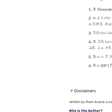
మీ Fincove
అవసరాలకు 
అప్‌లోడ్ చే
పెట్టుబడుల
మీ పెట్టు
ఫండ్ పథకాన్న
మీరు ఒకేసా
మీరు SIP (స
📌 Disclaimers
Written by Prem Anand, a con
Who is the Author?