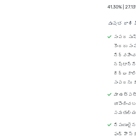
41.30% | 27.13
వృషభ రాశి 
సంపద సృష
కొందరు సం
నిర్వహించ
నష్టాన్ని
దీర్ఘకాలి
సంపదను కూడ
మా ఉత్పత్
రూపొందించ
సమతుల్య ప
నిపుణులైన
ఫండ్ హౌస్