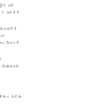
మైన ఫండ్
ిక వృద్ధికి
ించడానికి
ుగా
రం పొందారని
ని
స్ మ్యూచువల్
 శీఘ్ర మరియు