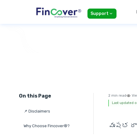
Support
On this Page
2 min read
Vie
Last updated o
📌 Disclaimers
వృషభ రాశ
Why Choose Fincover®?