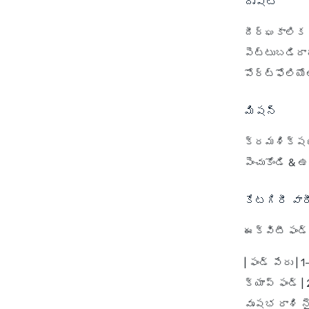
దృష్టి
దీర్ఘకాలిక 
పెట్టుబడిదా
పోర్ట్‌ఫోలియో
మిషన్
క్రమశిక్షణత
పెంచుకోండి &
కేటగిరీ వారీ
ఈక్విటీ ఫండ్
| ఫండ్ పేరు |
క్యాప్ ఫండ్ | 2
వృషభ రాశి నైత