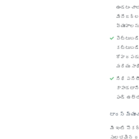
ఉండటం చాల
మేనేజర్లన
వ్యూహాలను
పెట్టుబడ
కట్టుబడి 
దోహదపడుతు
మరియు సాధ
నిధి పనిత
కాపాడటాని
ఫండ్ ఉత్త
టారస్ మ్యూచ
మీ ఇంటి సౌకర
సులభమైన దశ