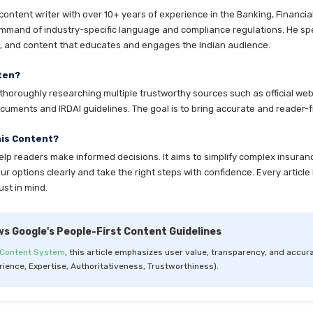
ntent writer with over 10+ years of experience in the Banking, Financia
mmand of industry-specific language and compliance regulations. He speci
es, and content that educates and engages the Indian audience.
ten?
horoughly researching multiple trustworthy sources such as official websi
cuments and IRDAI guidelines. The goal is to bring accurate and reader-fr
his Content?
help readers make informed decisions. It aims to simplify complex insuran
 options clearly and take the right steps with confidence. Every article 
ust in mind.
ws Google's People-First Content Guidelines
 Content System
, this article emphasizes user value, transparency, and accura
rience, Expertise, Authoritativeness, Trustworthiness).