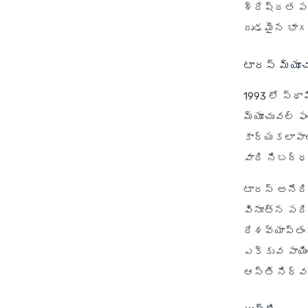
శ్రేష్ఠత పట
దృఢమైన భాగస్
టారస్ మ్యూ
1993 లో స్థ
మ్యూచువల్ ఫం
కార్యకలాపాల
వారి నిబద్ధ
టారస్ అనేది
వినూత్న పరి
దేశవ్యాప్తంగ
ఎక్కువ పాయి
ఆస్తి నిర్వ