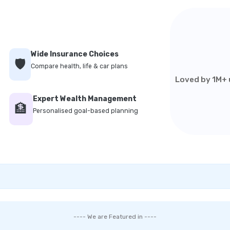
Wide Insurance Choices
🛡️
Compare health, life & car plans
Loved by 1M+ u
Expert Wealth Management
🏦
Personalised goal-based planning
---- We are Featured in ----