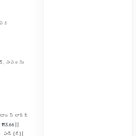
థాపక
డి. సంపదను
| టారస్ లార్జ్
113.66 | |
ఫండ్ (జి) |