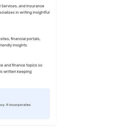
l Services, and Insurance
alizes in writing insightful
tes, financial portals,
iendly insights.
ce and finance topics so
is written keeping
cy. It incorporates