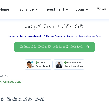
Select 
Home
Insurance
Investment
Loan
వృషభ మ్యూచువల్ ఫండ్
Home
/
Te
/
Investment
/
Mutual Funds
/
Amcs
/
Taurus Mutual Fund
మ్యూచువల్ ఫండ్లలో పెట్టుబడి పెట్టండి
Author
Reviewed by
Prem Anand
GuruMoorthy A
ws:
424
n: April 28, 2025
ి మ్యూచువల్ ఫండ్