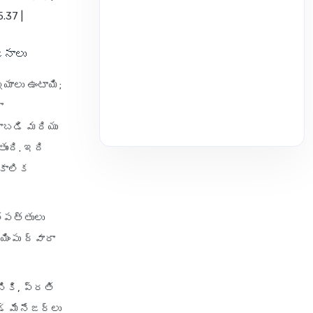
5.37 |
జనాలు
ాలు ఉంటాయి;
ా
రాబడి మరియు
ంది. ఇది
పకాలిక
్పత్తులు
ింపు ద్వారా
ికి, ప్రతి
డ్ మేనేజర్లు