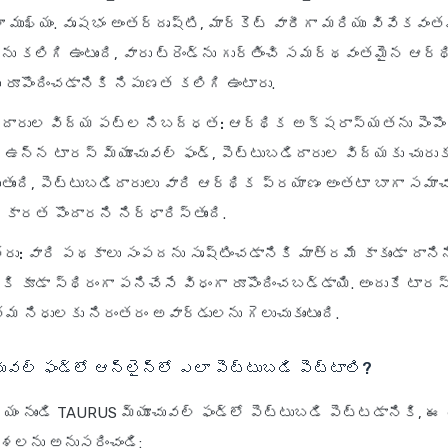
ా ముఖ్యం. వృషభం అంతర్దృష్టి, మార్కెట్ వారీగా మరియు వివేకవంత
ు కలిగి ఉంటుంది, వారు ట్రెండ్‌ను గుర్తించి సమర్థవంతమైన ఆర్థ
 రూపొందించడానికి నిపుణత కలిగి ఉంటారు.
ిదారుల విద్య పట్ల నిబద్ధత:
ఆర్థిక అక్షరాస్యతను పెంపొంద
ఉన్న టారస్ మ్యూచువల్ ఫండ్, పెట్టుబడిదారుల విద్యకు చురుక
ంది, పెట్టుబడిదారులు వారి ఆర్థిక ప్రయాణం అంతటా బాగా సమాచా
ికారత పొందారని నిర్ధారిస్తుంది.
ీరు:
వారి పథకాలు సంపదను సృష్టించడానికి మాత్రమే కాకుండా దాని
కి కూడా స్థిరంగా పనిచేసే విధంగా రూపొందించబడ్డాయి. అందుకే టార
మ నిధులకు నిరంతరం అవార్డులను గెలుచుకుంటుంది.
ువల్ ఫండ్‌లో ఆన్‌లైన్‌లో ఎలా పెట్టుబడి పెట్టాలి?
్యం నుండి TAURUS మ్యూచువల్ ఫండ్‌లో పెట్టుబడి పెట్టడానికి, ఈ
లను అనుసరించండి: