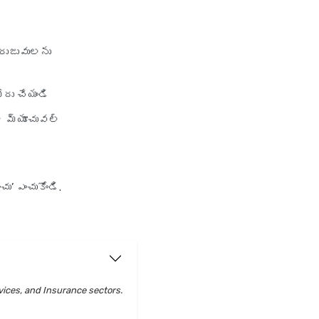
 రుజువులను
ోదు చేయండి
ి మ్యూచువల్
ు’ ఎంచుకోండి.
vices, and Insurance sectors.