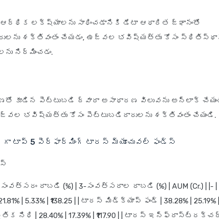
ఆర్థిక లక్ష్యాలను సాధించడానికి డేటా ఆధారిత జ్ఞానంతో
రులను శక్తివంతం చేయడం, ఉజ్వల భవిష్యత్తు కోసం స్థితిస్
లను నిర్మించడం.
ో కూడిన పెట్టుబడి ద్వారా అసాధారణ విలువను అన్‌లాక్ చేయం
 ఉజ్వల భవిష్యత్తు కోసం పెట్టుబడిదారులను శక్తివంతం చేయండి.
గా టాప్ 5 పెర్ఫార్మింగ్ టారస్ మ్యూచువల్ ఫండ్స్
స్
 1-సంవత్సరం రాబడి (%) | 3-సంవత్సరాల రాబడి (%) | AUM (Cr.) | |- 
1.81% | 5.33% | ₹138.25 | | టారస్ మిడ్‌క్యాప్ ఫండ్ | 38.28% | 25.19% | ₹
ిక నిధి | 28.40% | 17.39% | ₹117.90 | | టారస్ ఇన్ఫ్రాస్ట్రక్చర్ 