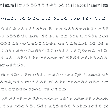
% | ₹60.75 | | టారస్ ఫ్లెక్సీ క్యాప్ ఫండ్ (జి) | 26.90% | 17.56% | ₹20
మ్యూచువల్ ఫండ్ తో పెట్టుబడి పెట్టడం వల్ల కలిగే ప్రయో
్టి మరియు సంపద నిర్వహణ:
ప్రజలకు వేర్వేరు ఆర్థిక లక్ష్య
పద సృష్టిని కోరుకుంటారు, మరికొందరు తమ సంపదను సమర్థవంతంగ
డానికి మార్గాలను అన్వేషిస్తారు. టారస్ మ్యూచువల్ ఫండ్ వారి 
 సమర్థవంతంగా సమతుల్యం చేసే ఆర్థిక పరిష్కారాలను అందిస్తు
క సంపద సృష్టికి ప్రభావవంతంగా దారితీస్తుంది మరియు స్వల్
ా అందిస్తుంది.
తులు:
కస్టమర్ల ఆర్థిక అవసరాలను దృష్టిలో ఉంచుకుని ఉత
బడ్డాయి. అధిక రాబడిని నిర్ధారించే ప్రభావవంతమైన ఆస్తి కేటాయ
ోర్ట్‌ఫోలియోను సాధించడం వారి లక్ష్యం.
 ఫండ్ మేనేజర్లు
మీ పెట్టుబడులను సమర్థవంతంగా నిర్వహించడాన
‌కు సంపద సృష్టిపై ప్రత్యేక దృష్టి ఉన్న నైపుణ్యం కలిగిన ఫం