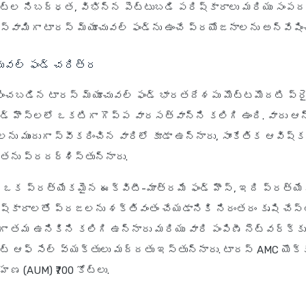
్ల నిబద్ధత, విభిన్న పెట్టుబడి పరిష్కారాలు మరియు సంపద స
వామిగా టారస్ మ్యూచువల్ ఫండ్‌ను ఉంచే ప్రయోజనాలను అన్వేషించ
చువల్ ఫండ్ చరిత్ర
ాపించబడిన టారస్ మ్యూచువల్ ఫండ్ భారతదేశపు మొట్టమొదటి ప్ర
డ్ హౌస్‌లలో ఒకటిగా గొప్ప వారసత్వాన్ని కలిగి ఉంది. వారు ఆన్
ను ముందుగా స్వీకరించిన వారిలో కూడా ఉన్నారు, సాంకేతిక ఆవ
తను ప్రదర్శిస్తున్నారు.
 ఒక ప్రత్యేకమైన ఈక్విటీ-మాత్రమే ఫండ్ హౌస్, ఇది ప్రత్య
ష్కారాలతో ప్రజలను శక్తివంతం చేయడానికి నిరంతరం కృషి చేస్తు
ా తమ ఉనికిని కలిగి ఉన్నారు మరియు వారి పంపిణీ నెట్‌వర్క్‌కు
ంట్ ఆఫ్ సేల్ వ్యక్తులు మద్దతు ఇస్తున్నారు. టారస్ AMC యొక్
హణ (AUM) ₹700 కోట్లు.