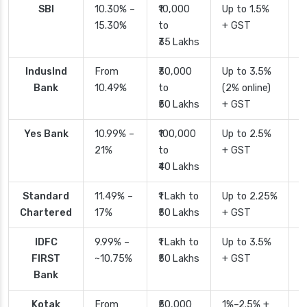
SBI
10.30% –
₹10,000
Up to 1.5%
2
15.30%
to
+ GST
d
₹35 Lakhs
IndusInd
From
₹30,000
Up to 3.5%
2
Bank
10.49%
to
(2% online)
₹50 Lakhs
+ GST
Yes Bank
10.99% –
₹100,000
Up to 2.5%
2
21%
to
+ GST
₹40 Lakhs
Standard
11.49% –
₹1 Lakh to
Up to 2.25%
4
Chartered
17%
₹50 Lakhs
+ GST
IDFC
9.99% –
₹1 Lakh to
Up to 3.5%
2
FIRST
~10.75%
₹50 Lakhs
+ GST
Bank
Kotak
From
₹50,000
1%–2.5% +
2