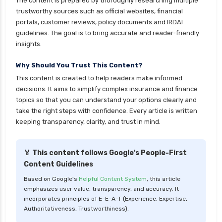
The content is prepared by thoroughly researching multiple
personal loan eligibility yes bank
trustworthy sources such as official websites, financial
personal loan for ca
portals, customer reviews, policy documents and IRDAI
guidelines. The goal is to bring accurate and reader-friendly
personal loan for defence personnel
insights.
personal loan for doctors
Why Should You Trust This Content?
personal loan for home renovation
This content is created to help readers make informed
personal loan for it professionals
decisions. It aims to simplify complex insurance and finance
personal loan for marriage
topics so that you can understand your options clearly and
take the right steps with confidence. Every article is written
personal loan for nri
keeping transparency, clarity, and trust in mind.
personal loan for pensioners
personal loan for salaried individuals
🏅 This content follows Google's People-First
Content Guidelines
personal loan for self employed
Based on Google's
Helpful Content System
, this article
personal loan for women
emphasizes user value, transparency, and accuracy. It
personal loan in 10 minutes
incorporates principles of E-E-A-T (Experience, Expertise,
Authoritativeness, Trustworthiness).
personal loan in andhra pradesh