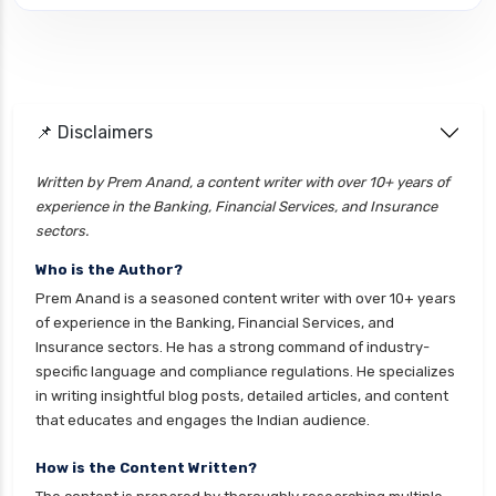
Personal loan interest rate
personal loan application process
personal loan eligibility axis
📌 Disclaimers
personal loan eligibility cholamandalam
finance
Written by Prem Anand, a content writer with over 10+ years of
experience in the Banking, Financial Services, and Insurance
personal loan eligibility hdfc
sectors.
personal loan eligibility icici
Who is the Author?
personal loan eligibility idfc
Prem Anand is a seasoned content writer with over 10+ years
personal loan eligibility incred
of experience in the Banking, Financial Services, and
Insurance sectors. He has a strong command of industry-
personal loan eligibility indusind bank
specific language and compliance regulations. He specializes
personal loan eligibility kotak
in writing insightful blog posts, detailed articles, and content
that educates and engages the Indian audience.
personal loan eligibility shriram
personal loan eligibility tata capital
How is the Content Written?