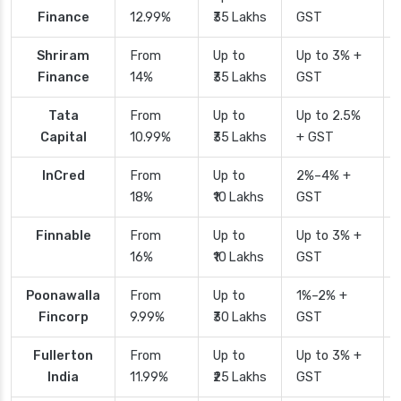
Finance
12.99%
₹35 Lakhs
GST
Shriram
From
Up to
Up to 3% +
Finance
14%
₹35 Lakhs
GST
Tata
From
Up to
Up to 2.5%
Capital
10.99%
₹35 Lakhs
+ GST
InCred
From
Up to
2%–4% +
18%
₹10 Lakhs
GST
Finnable
From
Up to
Up to 3% +
16%
₹10 Lakhs
GST
Poonawalla
From
Up to
1%–2% +
Fincorp
9.99%
₹30 Lakhs
GST
Fullerton
From
Up to
Up to 3% +
India
11.99%
₹25 Lakhs
GST