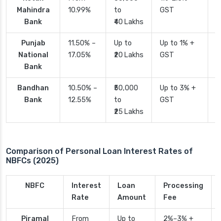
Mahindra
10.99%
to
GST
Bank
₹40 Lakhs
Punjab
11.50% –
Up to
Up to 1% +
2
National
17.05%
₹20 Lakhs
GST
Bank
Bandhan
10.50% –
₹50,000
Up to 3% +
4
Bank
12.55%
to
GST
₹25 Lakhs
Comparison of Personal Loan Interest Rates of
NBFCs (2025)
NBFC
Interest
Loan
Processing
Rate
Amount
Fee
Piramal
From
Up to
2%–3% +