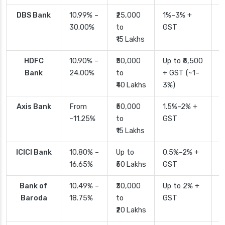
DBS Bank
10.99% –
₹25,000
1%–3% +
2
30.00%
to
GST
₹15 Lakhs
HDFC
10.90% –
₹50,000
Up to ₹6,500
2
Bank
24.00%
to
+ GST (~1–
₹40 Lakhs
3%)
Axis Bank
From
₹50,000
1.5%–2% +
2
~11.25%
to
GST
₹15 Lakhs
ICICI Bank
10.80% –
Up to
0.5%–2% +
2
16.65%
₹50 Lakhs
GST
Bank of
10.49% –
₹30,000
Up to 2% +
4
Baroda
18.75%
to
GST
₹20 Lakhs