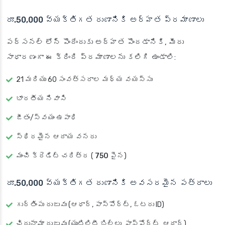
రూ.50,000 వ్యక్తిగత రుణానికి అర్హత ప్రమాణాలు
పర్సనల్ లోన్ పొందేందుకు అర్హత పొందడానికి, మీరు
సాధారణంగా ఈ క్రింది ప్రమాణాలను కలిగి ఉండాలి:
21 మరియు 60 సంవత్సరాల మధ్య వయస్సు
భారతీయ నివాసి
జీతం/స్వయం ఉపాధి
స్థిరమైన ఆదాయ వనరు
మంచి క్రెడిట్ చరిత్ర (
750 పైన
)
రూ.50,000 వ్యక్తిగత రుణానికి అవసరమైన పత్రాలు
గుర్తింపు రుజువు (ఆధార్, పాస్‌పోర్ట్, ఓటరు ID)
చిరునామా రుజువు (యుటిలిటీ బిల్లు, పాస్‌పోర్ట్, ఆధార్)