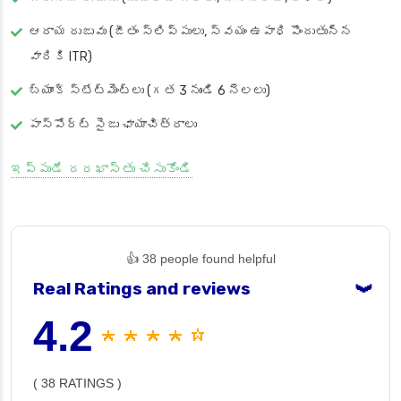
ఆదాయ రుజువు (జీతం స్లిప్పులు, స్వయం ఉపాధి పొందుతున్న
వారికి ITR)
బ్యాంక్ స్టేట్‌మెంట్‌లు (గత 3 నుండి 6 నెలలు)
పాస్‌పోర్ట్ సైజు ఛాయాచిత్రాలు
ఇప్పుడే దరఖాస్తు చేసుకోండి
👍 38 people found helpful
Real Ratings and reviews
❯
4.2
★ ★ ★ ★ ☆
( 38 RATINGS )