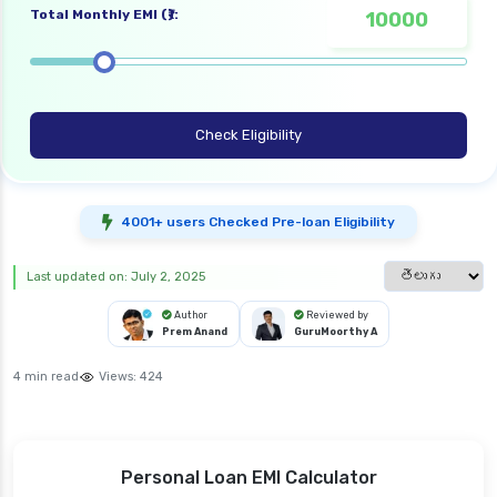
Total Monthly EMI (₹):
Check Eligibility
4001+ users Checked Pre-loan Eligibility
Select languag
Last updated on: July 2, 2025
Author
Reviewed by
Prem Anand
GuruMoorthy A
4 min read
Views:
424
Personal Loan EMI Calculator