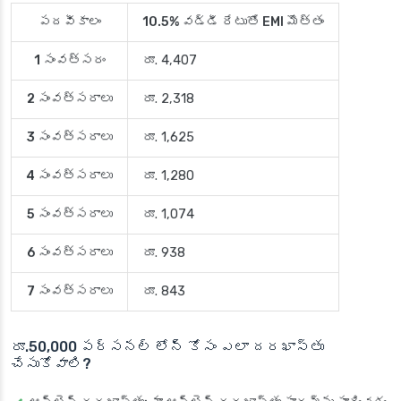
పదవీకాలం
10.5% వడ్డీ రేటుతో EMI మొత్తం
1 సంవత్సరం
రూ. 4,407
2 సంవత్సరాలు
రూ. 2,318
3 సంవత్సరాలు
రూ. 1,625
4 సంవత్సరాలు
రూ. 1,280
5 సంవత్సరాలు
రూ. 1,074
6 సంవత్సరాలు
రూ. 938
7 సంవత్సరాలు
రూ. 843
రూ.50,000 పర్సనల్ లోన్ కోసం ఎలా దరఖాస్తు
చేసుకోవాలి?