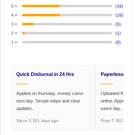
5 ★
(16)
4 ★
(16)
3 ★
(5)
2 ★
(1)
1 ★
(0)
Quick Disbursal in 24 Hrs
Paperless and 
★★★★★
★★★★★
Applied on thursday, money came
Uploaded KYC an
next day. Simple steps and clear
online. Approval 
updates.
same day.
Varun S
351 days ago
Priya T
352 days 