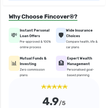
personal loan in bangalore
personal loan in chennai
Why Choose Fincover®?
personal loan in cochin
personal loan in coimbatore
Instant Personal
Wide Insurance
💸
🛡️
personal loan in delhi
Loan Offers
Choices
Pre-approved & 100%
Compare health, life &
personal loan in hyderabad
online process
car plans
personal loan in karnataka
Mutual Funds &
Expert Wealth
personal loan in kerala
📊
🏦
Investing
Management
personal loan in lucknow
Zero commission
Personalised goal-
plans
based planning
personal loan in madurai
★★★★★
personal loan in maharashtra
personal loan in mumbai
4.9
personal loan in tamilnadu
/5
personal loan in telangana