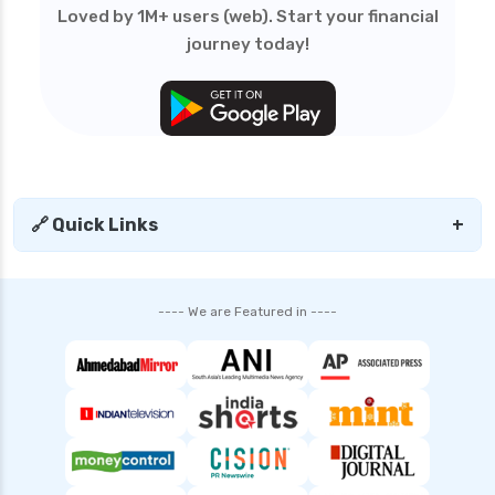
Loved by 1M+ users (web). Start your financial
personal loan in tirunelveli
journey today!
personal loan in trichy
personal loan in uttar pradesh
personal loan interest rates
personal loan with low salary
personal loans for medical emergency
🔗 Quick Links
+
sbi personal loan interest rates
shriram finance personal loan interest rate
---- We are Featured in ----
smfg india personal loan interest rate
tata capital personal loan interest rate
top 10 Personal loan apps
top10 rbi approved loan apps
what is a personal loan