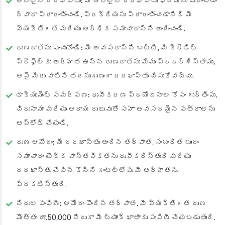
ఆన్‌లైన్ దరఖాస్తు:
మా ఆన్‌లైన్ దరఖాస్తు ఫారమ్‌ను పూరించడం
ద్వారా ప్రారంభించండి. ప్రక్రియను ప్రారంభించడానికి మీ
వ్యక్తిగత మరియు ఆర్థిక సమాచారాన్ని అందించండి.
రుణదాతను ఎంచుకోండి:
మీ అవసరాన్ని బట్టి, మీ క్రెడిట్
ప్రొఫైల్‌కు అర్హత ఉన్న రుణదాతను మేము ప్రదర్శిస్తాము,
ఆపై మీరు వాటిని తదనుగుణంగా దరఖాస్తు చేసుకోవచ్చు.
డాక్యుమెంట్ సమర్పణ:
ధృవీకరణ ప్రయోజనాల కోసం గుర్తింపు,
చిరునామా మరియు ఆదాయ రుజువుతో సహా అవసరమైన పత్రాలను
అప్‌లోడ్ చేయండి.
రుణ ఆమోదం:
మీ దరఖాస్తు అందిన తర్వాత, సంబంధిత బృందం
సమాచారం యొక్క వాస్తవికతను ధృవీకరిస్తుంది మరియు
దరఖాస్తు చేసిన కొన్ని గంటల్లోపు మీ అర్హతను
ప్రకటిస్తుంది.
నిధుల పంపిణీ:
ఆమోదం పొందిన తర్వాత, మీ వ్యక్తిగత రుణ
మొత్తం రూ.50,000 నేరుగా మీ బ్యాంక్ ఖాతాకు పంపిణీ చేయబడుతుంది.