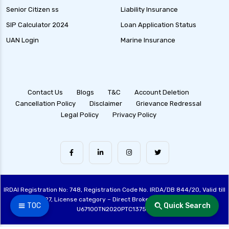
Senior Citizen ss
Liability Insurance
SIP Calculator 2024
Loan Application Status
UAN Login
Marine Insurance
Contact Us
Blogs
T&C
Account Deletion
Cancellation Policy
Disclaimer
Grievance Redressal
Legal Policy
Privacy Policy
IRDAI Registration No: 748, Registration Code No. IRDA/DB 844/20, Valid till
28/06/2027, License category – Direct Broker (Life & General), CIN:
☰ TOC
Quick Search
U67100TN2020PTC137515