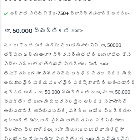
అర్హత: సిబిల్ స్కోరు
750+
ప్రాసెస్ చేయడానికి అవసరం.
రూ. 50,000 వ్యక్తిగత రుణం
నగదు కొరత ఉంది మరియు మీరు భరించాల్సిన రూ. 50000
తక్షణ ఖర్చు ఉందా? విశ్వసనీయత లేని రుణదాతల కోసం
వెళ్లవద్దు లేదా తెలియని వ్యక్తుల నుండి రుణం
తీసుకోవద్దు? మా విశ్వసనీయ ఆర్థిక సేవల వేదిక మీకు
అనుకూలమైన మరియు సరళమైన పరిష్కారాన్ని అందించడానికి
ఇక్కడ ఉంది - రూ. 50,000 వ్యక్తిగత రుణం. మా రూ. 50,000
వ్యక్తిగత రుణం మీకు అవసరమైన ఆర్థిక సహాయాన్ని
అందించడానికి రూపొందించబడింది, సుదీర్ఘ ఆమోద ప్రక్రియల
ఇబ్బంది లేకుండా. అది వైద్య అత్యవసర పరిస్థితులు,
ప్రయాణ ప్రణాళికలు, గృహ మెరుగుదలలు లేదా మరేదైనా
ప్రయోజనం కోసం అయినా, వ్యక్తిగత రుణం మీ నమ్మకమైన