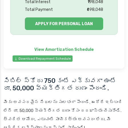
Total Interest
₹198,048
Total Payment
₹698,048
APPLY FOR PERSONAL LOAN
⭳ Download Repayment Schedule
సిబిల్ స్కోరు 750 కంటే ఎక్కువగా ఉంటే
రూ. 50,000 వ్యక్తిగత రుణం పొందండి.
మీకు అవసరమైన నిధులను సులభంగా పొందండి. ఈరోజే ఇబ్బంది
లేని రూ. 50,000 వ్యక్తిగత రుణం కోసం దరఖాస్తు చేసుకోండి.
త్వరిత ఆమోదం, ఎటువంటి పూచీకత్తు అవసరం లేదు. మీ
ఆర్థిక లక్ష్యాలను ఇప్పుడే సాధించండి!