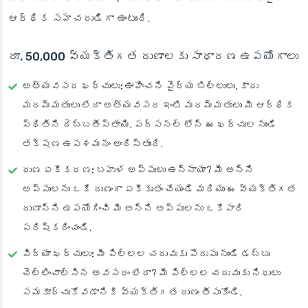
ఆర్థిక సహచరుడిగా ఉంటుంది.
రూ. 50,000 వ్యక్తిగత రుణాలకు సాధారణ ఉపయోగాలు
అత్యవసర ఖర్చులు:
ఊహించని వైద్య బిల్లులు, కారు
మరమ్మతులు లేదా అత్యవసర ఇంటి మరమ్మతులు మీ ఆర్థిక
స్థితిని దెబ్బతీస్తాయి. పర్సనల్ లోన్ ఈ ఖర్చుల నుండి
తక్షణ ఉపశమనం అందిస్తుంది.
రుణ ఏకీకరణ:
బహుళ అప్పులు ఉన్నాయా? మీ అన్ని
అప్పులను ఒకే రుణంగా ఏకీకృతం చేయండి మరియు ఈ వ్యక్తిగత
రుణాన్ని ఉపయోగించి మీ అన్ని అప్పులను ఒకేసారి
పరిష్కరించండి.
విద్యా ఖర్చులు:
మీ పిల్లల చదువుకు పొదుపు నుండి డబ్బు
చెల్లించాల్సిన అవసరం లేదా? మీ పిల్లల చదువుకు నిధులు
సమకూర్చుకోవడానికి వ్యక్తిగత రుణం తీసుకోండి.