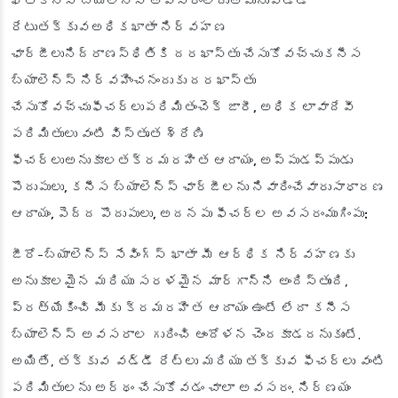
ఖాతాకనీస బ్యాలెన్స్ అవసరంలేదుఅవునువడ్డీ
రేటుతక్కువఅధికఖాతా నిర్వహణ
ఛార్జీలునిద్రాణస్థితికి దరఖాస్తు చేసుకోవచ్చుకనీస
బ్యాలెన్స్ నిర్వహించనందుకు దరఖాస్తు
చేసుకోవచ్చుఫీచర్లుపరిమితంచెక్ జారీ, అధిక లావాదేవీ
పరిమితులు వంటి విస్తృత శ్రేణి
ఫీచర్లుఅనుకూలతక్రమరహిత ఆదాయం, అప్పుడప్పుడు
పొదుపులు, కనీస బ్యాలెన్స్ ఛార్జీలను నివారించేవారుసాధారణ
ఆదాయం, పెద్ద పొదుపులు, అదనపు ఫీచర్ల అవసరం
ముగింపు:
జీరో-బ్యాలెన్స్ సేవింగ్స్ ఖాతా మీ ఆర్థిక నిర్వహణకు
అనుకూలమైన మరియు సరళమైన మార్గాన్ని అందిస్తుంది,
ప్రత్యేకించి మీకు క్రమరహిత ఆదాయం ఉంటే లేదా కనీస
బ్యాలెన్స్ అవసరాల గురించి ఆందోళన చెందకూడదనుకుంటే.
అయితే, తక్కువ వడ్డీ రేట్లు మరియు తక్కువ ఫీచర్లు వంటి
పరిమితులను అర్థం చేసుకోవడం చాలా అవసరం. నిర్ణయం