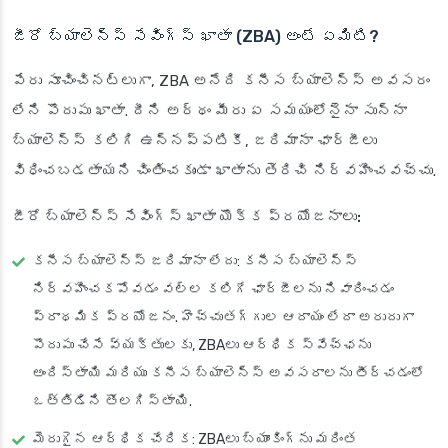
జీరో బ్యాలెన్స్ సేవింగ్స్ ఖాతా (ZBA) అంటే ఏమిటి?
పేరు సూచించినట్లుగా, ZBA అనేది కనీస బ్యాలెన్స్ అవసరం
లేని పొదుపు ఖాతా. దీని అర్థం మీరు ఏ సమయంలోనైనా సున్నా
బ్యాలెన్స్ కలిగి ఉన్నప్పటికీ, జరిమానా ఛార్జీలు
విధించబడతాయని చింతించకుండా ఖాతాను తెరిచి నిర్వహించవచ్చు.
జీరో బ్యాలెన్స్ సేవింగ్స్ ఖాతా యొక్క ప్రయోజనాలు:
కనీస బ్యాలెన్స్ జరిమానా లేదు: కనీస బ్యాలెన్స్
నిర్వహించకపోవడం వల్ల కలిగే ఛార్జీలను నివారించడం
ప్రాథమిక ప్రయోజనం. హెచ్చుతగ్గుల ఆదాయం లేదా అరుదుగా
పొదుపు చేసే వ్యక్తులకు, ZBAలు ఆర్థిక స్వేచ్ఛను
అందిస్తాయి మరియు కనీస బ్యాలెన్స్ అవసరాలను తీర్చడంలో
ఒత్తిడిని తొలగిస్తాయి.
మెరుగైన ఆర్థిక చేరిక: ZBAలు బ్యాంకింగ్‌ను మరింత