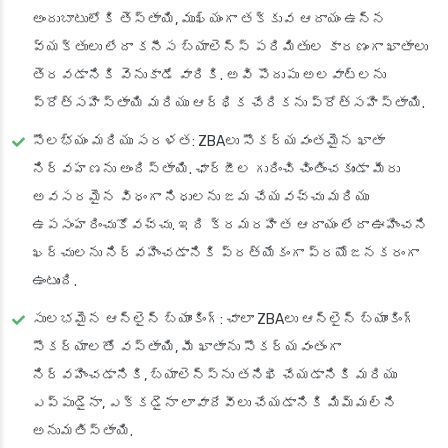
అందుబాటులోకి తెస్తాయి, ముఖ్యంగా తక్కువ ఆదాయం ఉన్న
వ్యక్తులు లేదా కనీస బ్యాలెన్స్ పరిమితుల కారణంగా ఖాతాలు
తెరవడానికి వెనుకాడే వారికి. అవి పొదుపు అలవాట్లను
ప్రోత్సహిస్తాయి మరియు ఆర్థిక చేరికను ప్రోత్సహిస్తాయి.
సౌలభ్యం మరియు సరళత: ZBAలు సౌకర్యవంతమైన ఖాతా
నిర్వహణను అందిస్తాయి. ఛార్జీల గురించి చింతించకుండా మీరు
అవసరమైన విధంగా నిధులను జమ చేయవచ్చు మరియు
ఉపసంహరించుకోవచ్చు. ఇది క్రమరహిత ఆదాయం లేదా ఊహించని
ఖర్చులను నిర్వహించడానికి ప్రత్యేకంగా ప్రయోజనకరంగా
ఉంటుంది.
సులభమైన ఆన్‌లైన్ బ్యాంకింగ్: చాలా ZBAలు ఆన్‌లైన్ బ్యాంకింగ్
సౌకర్యాలతో వస్తాయి, మీ ఖాతాను సౌకర్యవంతంగా
నిర్వహించడానికి, బ్యాలెన్స్‌ను తనిఖీ చేయడానికి మరియు
ఎప్పుడైనా, ఎక్కడైనా లావాదేవీలు చేయడానికి మిమ్మల్ని
అనుమతిస్తాయి.