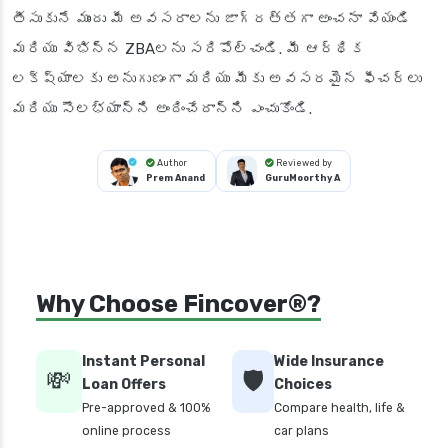
తీసుకునే ముందు మీ అవసరాలను జాగ్రత్తగా అంచనా వేయండి
మరియు విభిన్న ZBAలను సరిపోల్చండి. మీ ఆర్థిక
లక్ష్యాలకు అనుగుణంగా మరియు మీకు అవసరమైన ఫీచర్లు
మరియు సౌలభ్యాన్ని అందించేదాన్ని ఎంచుకోండి.
Author
Reviewed by
Prem Anand
GuruMoorthy A
Why Choose Fincover®?
Instant Personal
Wide Insurance
💸
🛡️
Loan Offers
Choices
Pre-approved & 100%
Compare health, life &
online process
car plans