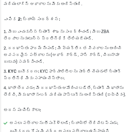
మరియు లాగిన్ ఆధారాలను మీకు అందిస్తుంది.
ఎంపిక 2: బ్రాంచ్ సందర్శన:
మీరు ఎంచుకున్న బ్యాంక్ శాఖను సందర్శించండి:
మీరు ZBA
తెరవాలనుకుంటున్న ప్రతినిధికి తెలియజేయండి.
దరఖాస్తు ఫారమ్ నింపండి:
మీ వ్యక్తిగత వివరాలను అందించి
అవసరమైన పత్రాలను (ఆధార్ కార్డ్, పాన్ కార్డ్, చిరునామా
రుజువు) సమర్పించండి.
KYC ధృవీకరణ:
KYC ఫార్మాలిటీలను పూర్తి చేయడంలో బ్యాంక్
ప్రతినిధి మీకు సహాయం చేస్తారు.
ఖాతా తెరవడం:
మీ దరఖాస్తు ఆమోదించబడితే, బ్యాంక్ మీ ఖాతాను
తెరిచి, మీకు ఖాతా నంబర్ మరియు పాస్‌బుక్‌ను అందిస్తుంది (ఐచ్ఛికం).
అదనపు చిట్కాలు:
అసలు పత్రాలను తీసుకెళ్లండి:
బ్రాంచ్‌లో తెరిచేటప్పుడు,
ధృవీకరణ కోసం మీ వద్ద అసలు పత్రాలు ఉన్నాయని