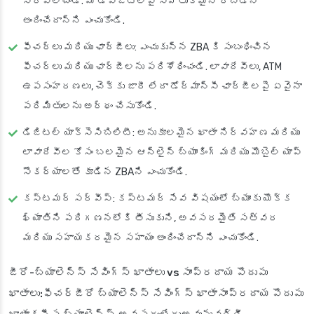
సరిపోల్చండి. మీ డిపాజిట్లపై సహేతుకమైన రాబడిని
అందించేదాన్ని ఎంచుకోండి.
ఫీచర్లు మరియు ఛార్జీలు: ఎంచుకున్న ZBA కి సంబంధించిన
ఫీచర్లు మరియు ఛార్జీలను పరిశోధించండి. లావాదేవీలు, ATM
ఉపసంహరణలు, చెక్కు జారీ లేదా డోర్మాన్సీ ఛార్జీలపై ఏవైనా
పరిమితులను అర్థం చేసుకోండి.
డిజిటల్ యాక్సెసిబిలిటీ: అనుకూలమైన ఖాతా నిర్వహణ మరియు
లావాదేవీల కోసం బలమైన ఆన్‌లైన్ బ్యాంకింగ్ మరియు మొబైల్ యాప్
సౌకర్యాలతో కూడిన ZBAని ఎంచుకోండి.
కస్టమర్ సర్వీస్: కస్టమర్ సేవ విషయంలో బ్యాంకు యొక్క
ఖ్యాతిని పరిగణనలోకి తీసుకుని, అవసరమైతే సత్వర
మరియు సహాయకరమైన సహాయం అందించేదాన్ని ఎంచుకోండి.
జీరో-బ్యాలెన్స్ సేవింగ్స్ ఖాతాలు vs సాంప్రదాయ పొదుపు
ఖాతాలు:
ఫీచర్జీరో బ్యాలెన్స్ సేవింగ్స్ ఖాతాసాంప్రదాయ పొదుపు