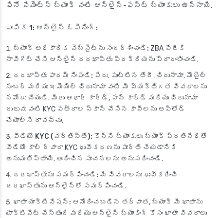
ఫినో పేమెంట్స్ బ్యాంక్ వంటి ఆన్‌లైన్-ఫస్ట్ బ్యాంకులు ఉన్నాయి.
ఎంపిక 1: ఆన్‌లైన్ ఓపెనింగ్:
బ్యాంక్ అధికారిక వెబ్‌సైట్‌ను సందర్శించండి:
ZBA పేజీకి
నావిగేట్ చేసి ఆన్‌లైన్ దరఖాస్తు ప్రక్రియను ప్రారంభించండి.
దరఖాస్తు ఫారమ్ నింపండి:
పేరు, పుట్టిన తేదీ, చిరునామా, మొబైల్
నంబర్ మరియు ఇమెయిల్ చిరునామా వంటి మీ వ్యక్తిగత వివరాలను
నమోదు చేయండి. మీరు ఆధార్ కార్డ్, పాన్ కార్డ్ మరియు చిరునామా
రుజువు వంటి KYC పత్రాల స్కాన్ చేసిన కాపీలను అప్‌లోడ్
చేయాల్సి రావచ్చు.
వీడియో KYC (వర్తిస్తే):
కొన్ని బ్యాంకులు బ్యాంక్ ప్రతినిధితో
వీడియో కాల్ ద్వారా KYC ధృవీకరణను పూర్తి చేయడానికి
అనుమతిస్తాయి. అందించిన సూచనలను అనుసరించండి.
దరఖాస్తును సమర్పించండి:
మీ వివరాలను ధృవీకరించి
దరఖాస్తును ఆన్‌లైన్‌లో సమర్పించండి.
ఖాతా యాక్టివేషన్:
ఆమోదించబడిన తర్వాత, బ్యాంక్ మీ ఖాతాను
యాక్టివేట్ చేస్తుంది మరియు ఆన్‌లైన్ బ్యాంకింగ్ కోసం ఖాతా వివరాలు