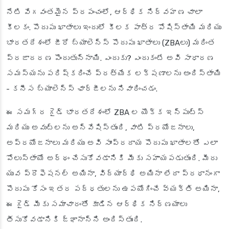
నేటి వేగవంతమైన ప్రపంచంలో, ఆర్థిక నిర్వహణ చాలా
కీలకం. పొదుపు ఖాతాలు ఇందులో కీలక పాత్ర పోషిస్తాయి మరియు
భారతదేశంలో జీరో బ్యాలెన్స్ పొదుపు ఖాతాలు (ZBAలు) మరింత
ప్రజాదరణ పొందుతున్నాయి. ఎందుకు? ఎందుకంటే అవి సాధారణ
సమస్యను పరిష్కరించే ప్రత్యేక లక్షణాలను అందిస్తాయి
- కనీస బ్యాలెన్స్ ఛార్జీలను నివారించడం.
ఈ సమగ్ర గైడ్ భారతదేశంలో ZBA ల యొక్క ఇన్‌పుట్స్
మరియు అవుట్‌లను అన్వేషిస్తుంది, వాటి ప్రయోజనాలు,
అప్రయోజనాలు మరియు అవి సాంప్రదాయ పొదుపు ఖాతాలతో ఎలా
పోలుస్తాయో అర్థం చేసుకోవడానికి మీకు సహాయపడుతుంది. మీరు
యువ ప్రొఫెషనల్ అయినా, విద్యార్థి అయినా లేదా ప్రధానంగా
పొదుపు కోసం ఇతర పద్ధతులను ఉపయోగించే వ్యక్తి అయినా,
ఈ గైడ్ మీకు సమాచారంతో కూడిన ఆర్థిక నిర్ణయాలు
తీసుకోవడానికి జ్ఞానాన్ని అందిస్తుంది.