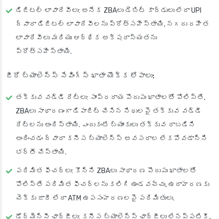
డిజిటల్ లావాదేవీలు: అనేక ZBAలు డెబిట్ కార్డులు లేదా UPI
ద్వారా డిజిటల్ లావాదేవీలను ప్రోత్సహిస్తాయి, నగదు రహిత
లావాదేవీలు మరియు ఆర్థిక అక్షరాస్యతను
ప్రోత్సహిస్తాయి.
జీరో బ్యాలెన్స్ సేవింగ్స్ ఖాతా యొక్క లోపాలు:
తక్కువ వడ్డీ రేట్లు: సాంప్రదాయ పొదుపు ఖాతాలతో పోలిస్తే,
ZBAలు సాధారణంగా డిపాజిట్ చేసిన నిధులపై తక్కువ వడ్డీ
రేట్లను అందిస్తాయి. ఎందుకంటే బ్యాంకులు తక్కువ రాబడిని
అందించడం ద్వారా కనీస బ్యాలెన్స్ అవసరాల లేకపోవడాన్ని
భర్తీ చేస్తాయి.
పరిమిత ఫీచర్లు: కొన్ని ZBAలు సాధారణ పొదుపు ఖాతాలతో
పోలిస్తే పరిమిత ఫీచర్లను కలిగి ఉండవచ్చు, ఉదాహరణకు
చెక్కు జారీ లేదా ATM ఉపసంహరణలపై పరిమితులు.
డోర్మెన్సీ ఛార్జీలు: కనీస బ్యాలెన్స్ ఛార్జీలు లేనప్పటికీ,