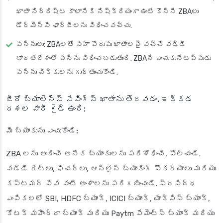
ఖాతా నిర్దిష్ట కాలానికి నిష్క్రియంగా ఉంటే కొన్ని ZBAలు
డోర్మెన్సీ ఛార్జీలను విధించవచ్చు.
పన్నులు: ZBAలతో సహా పొదుపు ఖాతాలపై వచ్చే వడ్డీ
భారతదేశంలో పన్ను విధించబడుతుంది. ZBAని ఎంచుకునేటప్పుడు
పన్ను చిక్కులను గుర్తుంచుకోండి.
జీరో బ్యాలెన్స్ సేవింగ్స్ ఖాతాను తెరవడం. ఇక్కడ
దశల వారీ గైడ్ ఉంది:
మీ బ్యాంకును ఎంచుకోండి:
ZBA లను అందించే అనేక బ్యాంకులను పరిశోధించి, పోల్చండి.
వడ్డీ రేట్లు, ఫీచర్లు, ఆన్‌లైన్ బ్యాంకింగ్ సౌకర్యాలు మరియు
కస్టమర్ సేవ వంటి అంశాలను పరిగణించండి. ప్రసిద్ధ
ఎంపికలలో SBI, HDFC బ్యాంక్, ICICI బ్యాంక్, యాక్సిస్ బ్యాంక్,
కోటక్ మహీంద్రా బ్యాంక్ మరియు Paytm పేమెంట్స్ బ్యాంక్ మరియు