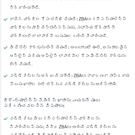
నిర్ధారించుకోండి.
దాచిన ఛార్జీల కోసం తనిఖీ చేయండి:
ZBAలు కనీస బ్యాలెన్స్
ఛార్జీలను మాఫీ చేస్తున్నప్పుడు, సంభావ్య డోర్మాన్సీ
ఛార్జీలు లేదా లావాదేవీ రుసుముల గురించి విచారించండి.
మీ డెబిట్ కార్డును లింక్ చేయండి:
అందుబాటులో ఉంటే, అనుకూలమైన
ఆన్‌లైన్ మరియు ఆఫ్‌లైన్ లావాదేవీల కోసం మీ డెబిట్ కార్డును
లింక్ చేయండి.
వడ్డీ రేట్లను అర్థం చేసుకోండి:
ZBAలు సాధారణంగా సాంప్రదాయ
పొదుపు ఖాతాల కంటే తక్కువ వడ్డీ రేట్లను అందిస్తాయి.
జీరో-బ్యాలెన్స్ సేవింగ్స్ ఖాతాను ఎంచుకునే ముందు
పరిగణించవలసిన విషయాలు:
వడ్డీ రేటు: మీరు కనీస బ్యాలెన్స్ ఛార్జీలను
నివారించేటప్పుడు, వివిధ ZBAలు అందించే వడ్డీ రేట్లను