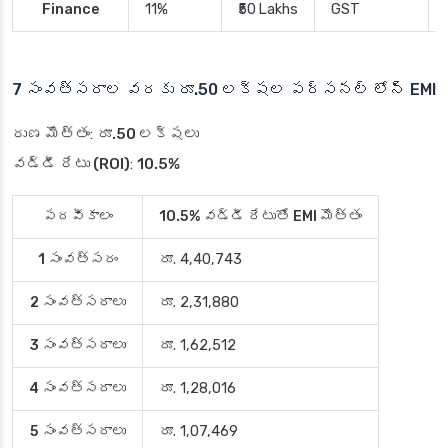
Finance
11%
₹50 Lakhs
GST
7 సంవత్సరాల వరకు రూ.50 లక్షల పర్సనల్ లోన్ EMI
రుణ మొత్తం
:
రూ.50 లక్షలు
వడ్డీ రేటు (ROI)
:
10.5%
పదవీకాలం
10.5% వడ్డీ రేటుతో EMI మొత్తం
1 సంవత్సరం
రూ. 4,40,743
2 సంవత్సరాలు
రూ. 2,31,880
3 సంవత్సరాలు
రూ. 1,62,512
4 సంవత్సరాలు
రూ. 1,28,016
5 సంవత్సరాలు
రూ. 1,07,469