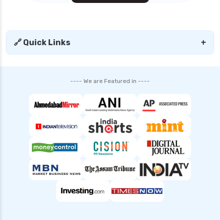
personal loan interest rates
personal loan with low salary
personal loans for medical emergency
🔗 Quick Links
+
sbi personal loan interest rates
shriram finance personal loan interest rate
---- We are Featured in ----
smfg india personal loan interest rate
tata capital personal loan interest rate
top 10 Personal loan apps
top10 rbi approved loan apps
what is a personal loan