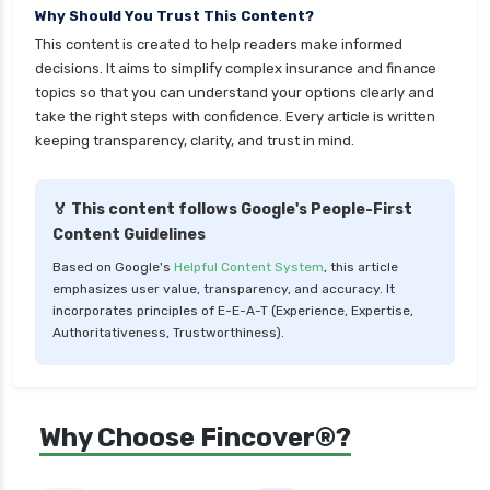
Why Should You Trust This Content?
personal loan for home renovation
This content is created to help readers make informed
personal loan for it professionals
decisions. It aims to simplify complex insurance and finance
personal loan for marriage
topics so that you can understand your options clearly and
take the right steps with confidence. Every article is written
personal loan for nri
keeping transparency, clarity, and trust in mind.
personal loan for pensioners
personal loan for salaried individuals
🏅 This content follows Google's People-First
Content Guidelines
personal loan for self employed
Based on Google's
Helpful Content System
, this article
personal loan for women
emphasizes user value, transparency, and accuracy. It
personal loan in 10 minutes
incorporates principles of E-E-A-T (Experience, Expertise,
Authoritativeness, Trustworthiness).
personal loan in andhra pradesh
personal loan in bangalore
personal loan in chennai
Why Choose Fincover®?
personal loan in cochin
personal loan in coimbatore