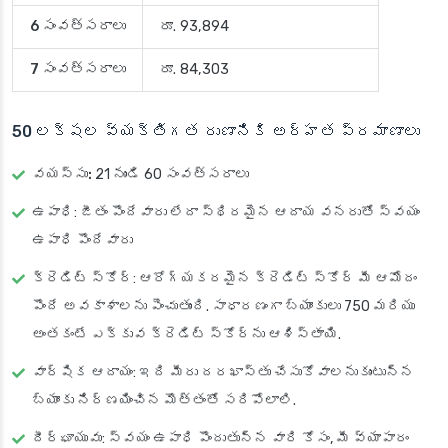
6 సంవత్సరాలు
రూ. 93,894
7 సంవత్సరాలు
రూ. 84,303
50 లక్షల వ్యక్తిగత రుణానికి అర్హత ప్రమాణాలు
వయస్సు:
21 నుండి 60 సంవత్సరాలు
ఉపాధి
: జీతం పొందేవారు లేదా స్థిరమైన ఆదాయ వనరుతో స్వయం
ఉపాధి పొందేవారు
క్రెడిట్ స్కోర్
: ఆరోగ్యకరమైన క్రెడిట్ స్కోర్ మీ ఆమోదం
పొందే అవకాశాలను పెంచుతుంది. సాధారణంగా బ్యాంకులు 750 మరియు
అంతకంటే ఎక్కువ క్రెడిట్ స్కోర్‌ను ఆశిస్తాయి.
వార్షిక ఆదాయం
: ఇది మీరు దరఖాస్తు చేసుకోవాలనుకుంటున్న
బ్యాంకు నిర్ణయించిన మొత్తంతో సరిపోలాలి.
దీర్ఘాయువు
: స్వయం ఉపాధి పొందుతున్న వారి కోసం, మీ వ్యాపారం