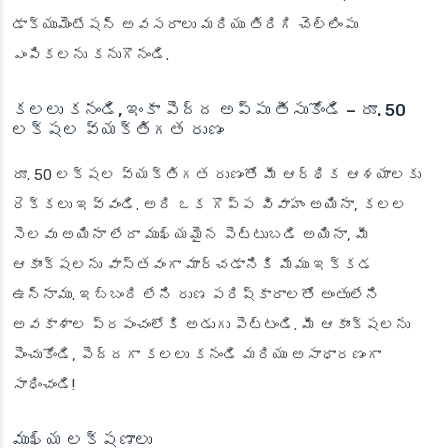
డాక్యుమెంటేషన్ అవసరాలు మరియు తిరిగి చెల్లింపు
ఎంపికలను కనుగొనండి.
కలలు కనండి, ఇంకా పెద్ద అప్పు తీసుకోండి – రూ. 50
లక్షల వ్యక్తిగత రుణం
రూ. 50 లక్షల వ్యక్తిగత రుణంతో మీ ఆర్థిక ఆశయాలకు
రెక్కలు ఇవ్వండి. అది ఒక గొప్ప వివాహం అయినా, కలల
సెలవు అయినా లేదా ముఖ్యమైన పెట్టుబడి అయినా, మీ
ఆకాంక్షలను వాస్తవంగా మార్చడానికి మేము ఇక్కడ
ఉన్నాము. ఇబ్బంది లేని రుణ పరిష్కారాలతో అంతులేని
అవకాశాల ప్రపంచంలోకి అడుగు పెట్టండి. మీ ఆకాంక్షలను
పెంచుకోండి, పెద్దగా కలలు కనండి మరియు అసాధారణంగా
సాధించండి!
ముఖ్య లక్షణాలు