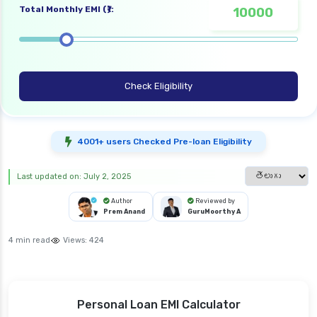
Total Monthly EMI (₹):
Check Eligibility
4001+ users Checked Pre-loan Eligibility
Select languag
Last updated on: July 2, 2025
Author
Reviewed by
Prem Anand
GuruMoorthy A
4 min read
Views:
424
Personal Loan EMI Calculator