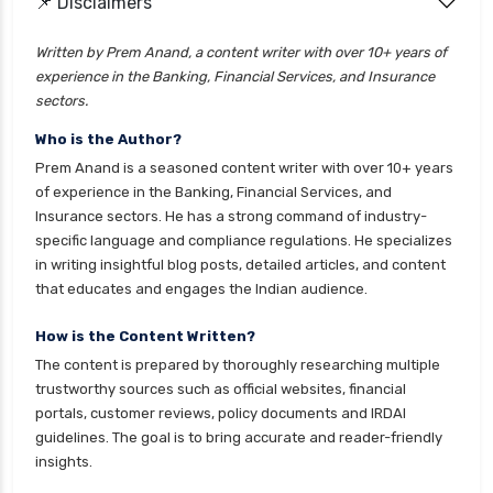
📌 Disclaimers
personal loan eligibility cholamandalam
finance
Written by Prem Anand, a content writer with over 10+ years of
experience in the Banking, Financial Services, and Insurance
personal loan eligibility hdfc
sectors.
personal loan eligibility icici
Who is the Author?
personal loan eligibility idfc
Prem Anand is a seasoned content writer with over 10+ years
personal loan eligibility incred
of experience in the Banking, Financial Services, and
Insurance sectors. He has a strong command of industry-
personal loan eligibility indusind bank
specific language and compliance regulations. He specializes
personal loan eligibility kotak
in writing insightful blog posts, detailed articles, and content
that educates and engages the Indian audience.
personal loan eligibility shriram
personal loan eligibility tata capital
How is the Content Written?
The content is prepared by thoroughly researching multiple
personal loan eligibility yes bank
trustworthy sources such as official websites, financial
personal loan for ca
portals, customer reviews, policy documents and IRDAI
guidelines. The goal is to bring accurate and reader-friendly
personal loan for defence personnel
insights.
personal loan for doctors