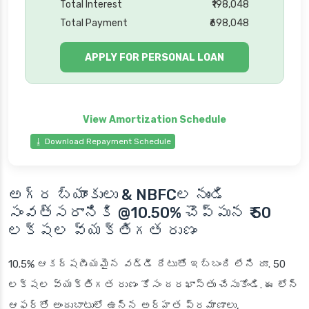
Total Interest
₹198,048
Total Payment
₹698,048
APPLY FOR PERSONAL LOAN
⭳ Download Repayment Schedule
అగ్ర బ్యాంకులు & NBFCల నుండి
సంవత్సరానికి @10.50% చొప్పున ₹ 50
లక్షల వ్యక్తిగత రుణం
10.5% ఆకర్షణీయమైన వడ్డీ రేటుతో ఇబ్బంది లేని రూ. 50
లక్షల వ్యక్తిగత రుణం కోసం దరఖాస్తు చేసుకోండి. ఈ లోన్
ఆఫర్‌తో అందుబాటులో ఉన్న అర్హత ప్రమాణాలు,