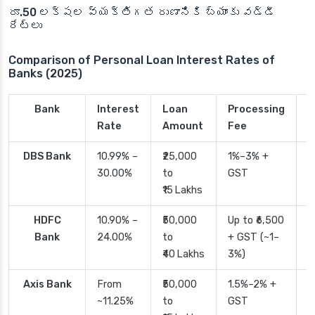
రూ.50 లక్షల వ్యక్తిగత రుణానికి బ్యాంకు వడ్డీ
రేట్లు
Comparison of Personal Loan Interest Rates of
Banks (2025)
Bank
Interest
Loan
Processing
P
Rate
Amount
Fee
T
DBS Bank
10.99% –
₹25,000
1%–3% +
2
30.00%
to
GST
₹15 Lakhs
HDFC
10.90% –
₹50,000
Up to ₹6,500
2
Bank
24.00%
to
+ GST (~1–
₹40 Lakhs
3%)
Axis Bank
From
₹50,000
1.5%–2% +
2
~11.25%
to
GST