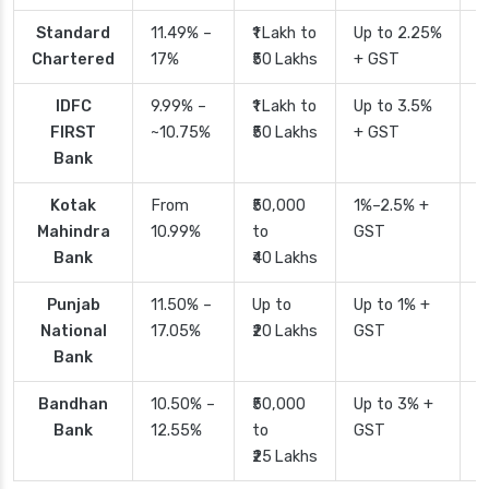
Standard
11.49% –
₹1 Lakh to
Up to 2.25%
4
Chartered
17%
₹50 Lakhs
+ GST
IDFC
9.99% –
₹1 Lakh to
Up to 3.5%
2
FIRST
~10.75%
₹50 Lakhs
+ GST
Bank
Kotak
From
₹50,000
1%–2.5% +
2
Mahindra
10.99%
to
GST
Bank
₹40 Lakhs
Punjab
11.50% –
Up to
Up to 1% +
2
National
17.05%
₹20 Lakhs
GST
Bank
Bandhan
10.50% –
₹50,000
Up to 3% +
4
Bank
12.55%
to
GST
₹25 Lakhs