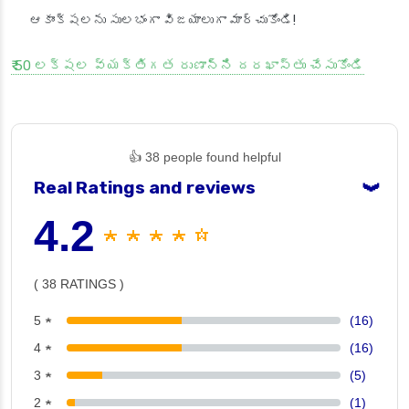
ఆకాంక్షలను సులభంగా విజయాలుగా మార్చుకోండి!
₹ 50 లక్షల వ్యక్తిగత రుణాన్ని దరఖాస్తు చేసుకోండి
👍 38 people found helpful
Real Ratings and reviews
❯
4.2
★ ★ ★ ★ ☆
( 38 RATINGS )
5 ★
(16)
4 ★
(16)
3 ★
(5)
2 ★
(1)