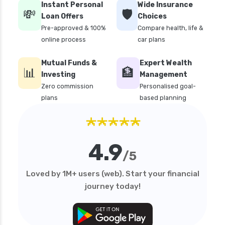
Instant Personal
Wide Insurance
💸
🛡️
personal loan in delhi
Loan Offers
Choices
Pre-approved & 100%
Compare health, life &
personal loan in hyderabad
online process
car plans
personal loan in karnataka
Mutual Funds &
Expert Wealth
personal loan in kerala
📊
🏦
Investing
Management
personal loan in lucknow
Zero commission
Personalised goal-
plans
based planning
personal loan in madurai
★★★★★
personal loan in maharashtra
personal loan in mumbai
4.9
personal loan in tamilnadu
/5
personal loan in telangana
Loved by 1M+ users (web). Start your financial
personal loan in tirunelveli
journey today!
personal loan in trichy
personal loan in uttar pradesh