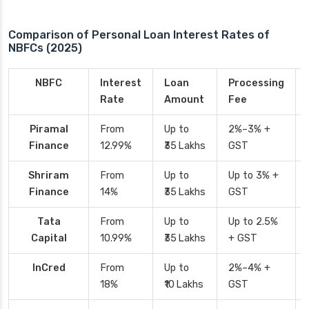
Comparison of Personal Loan Interest Rates of
NBFCs (2025)
NBFC
Interest
Loan
Processing
Rate
Amount
Fee
Piramal
From
Up to
2%–3% +
Finance
12.99%
₹35 Lakhs
GST
Shriram
From
Up to
Up to 3% +
Finance
14%
₹35 Lakhs
GST
Tata
From
Up to
Up to 2.5%
Capital
10.99%
₹35 Lakhs
+ GST
InCred
From
Up to
2%–4% +
18%
₹10 Lakhs
GST