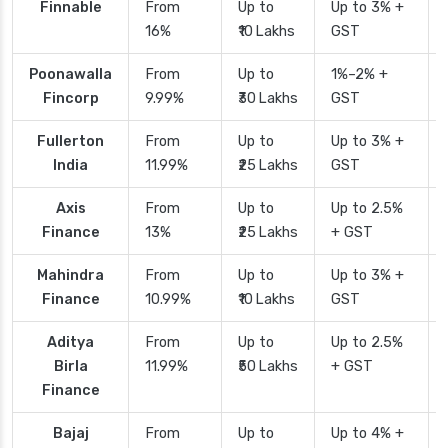
Finnable
From
Up to
Up to 3% +
16%
₹10 Lakhs
GST
Poonawalla
From
Up to
1%–2% +
Fincorp
9.99%
₹30 Lakhs
GST
Fullerton
From
Up to
Up to 3% +
India
11.99%
₹25 Lakhs
GST
Axis
From
Up to
Up to 2.5%
Finance
13%
₹25 Lakhs
+ GST
Mahindra
From
Up to
Up to 3% +
Finance
10.99%
₹10 Lakhs
GST
Aditya
From
Up to
Up to 2.5%
Birla
11.99%
₹50 Lakhs
+ GST
Finance
Bajaj
From
Up to
Up to 4% +