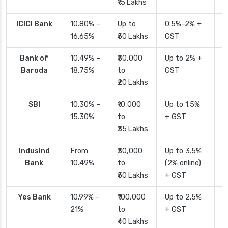
₹15 Lakhs
ICICI Bank
10.80% –
Up to
0.5%–2% +
2
16.65%
₹50 Lakhs
GST
Bank of
10.49% –
₹30,000
Up to 2% +
4
Baroda
18.75%
to
GST
₹20 Lakhs
SBI
10.30% –
₹10,000
Up to 1.5%
2
15.30%
to
+ GST
d
₹35 Lakhs
IndusInd
From
₹30,000
Up to 3.5%
2
Bank
10.49%
to
(2% online)
₹50 Lakhs
+ GST
Yes Bank
10.99% –
₹100,000
Up to 2.5%
2
21%
to
+ GST
₹40 Lakhs