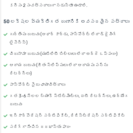
కనీసం 2 సంవత్సరాలుగా నడుస్తూ ఉండాలి.
50 లక్షల వ్యక్తిగత రుణానికి అవసరమైన పత్రాలు
గుర్తింపు రుజువు (ఆధార్ కార్డు, పాస్‌పోర్ట్ లేదా డ్రైవింగ్
లైసెన్స్)
చిరునామా రుజువు (యుటిలిటీ బిల్లులు లేదా అద్దె ఒప్పందం)
ఆదాయ రుజువు (జీతం స్లిప్పులు లేదా ఆదాయపు పన్ను
రిటర్న్‌లు)
పాస్‌పోర్ట్ సైజు ఛాయాచిత్రాలు
గత 3-6 నెలల బ్యాంక్ స్టేట్‌మెంట్‌లు, ఐటీ రిటర్న్‌లు, ఉద్యోగ
రుజువు
ఇన్కార్పొరేషన్ సర్టిఫికేట్, రిజిస్ట్రేషన్ సర్టిఫికేట్
సరిగ్గా నింపిన దరఖాస్తు ఫారం