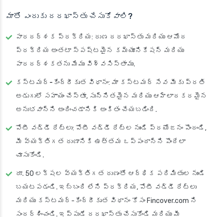
మాతో ఎందుకు దరఖాస్తు చేసుకోవాలి?
పారదర్శక ప్రక్రియ
: రుణ దరఖాస్తు మరియు ఆమోద
ప్రక్రియ అంతటా స్పష్టమైన కమ్యూనికేషన్ మరియు
పారదర్శకతను మేము విశ్వసిస్తాము.
కస్టమర్-కేంద్రీకృత విధానం
: మా కస్టమర్ సేవ మీకు ప్రతి
అడుగులో సహాయం చేస్తూ, సున్నితమైన మరియు ఆహ్లాదకరమైన
అనుభవాన్ని అందించడానికి అంకితం చేయబడింది.
పోటీ వడ్డీ రేట్లు
: పోటీ వడ్డీ రేట్ల నుండి ప్రయోజనం పొందండి,
మీ వ్యక్తిగత రుణానికి ఉత్తమ ఒప్పందాన్ని పొందేలా
చూసుకోండి.
రూ. 50 లక్షల వ్యక్తిగత రుణంతో ఆర్థిక పరిమితుల నుండి
బయటపడండి. ఇబ్బంది లేని ప్రక్రియ, పోటీ వడ్డీ రేట్లు
మరియు కస్టమర్-కేంద్రీకృత విధానం కోసం Fincover.com ని
సందర్శించండి. ఇప్పుడే దరఖాస్తు చేసుకోండి మరియు మీ