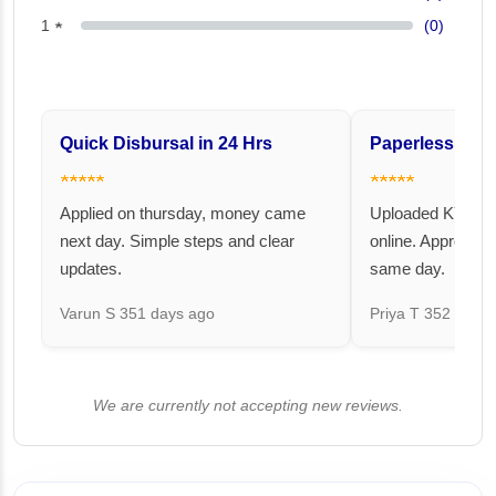
1 ★
(0)
Quick Disbursal in 24 Hrs
Paperless and 
★★★★★
★★★★★
Applied on thursday, money came
Uploaded KYC an
next day. Simple steps and clear
online. Approval 
updates.
same day.
Varun S
351 days ago
Priya T
352 days 
We are currently not accepting new reviews.