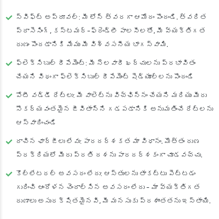
స్విఫ్ట్ అప్రూవల్
: మీ లోన్ త్వరగా ఆమోదం పొందండి. త్వరిత
ప్రాసెసింగ్, కస్టమర్-ఫ్రెండ్లీ పాలసీలతో, మీ వ్యక్తిగత
రుణం పొందడానికి మేము మీ విశ్వసనీయ భాగస్వామి.
ఫ్లెక్సిబుల్ రీపేమెంట్
: మీ నెలవారీ ఖర్చులను ప్రభావితం
చేయని విధంగా ఫ్లెక్సిబుల్ రీపేమెంట్ షెడ్యూల్‌లను పొందండి
పోటీ వడ్డీ రేట్లు
: మీ వాలెట్‌ను విచ్ఛిన్నం చేయని మరియు మీరు
సౌకర్యవంతమైన జీవితాన్ని గడపడానికి అనుమతించే రేట్లను
ఆస్వాదించండి
దాచిన ఛార్జీలు లేవు
: పారదర్శకత మా విధానం. మొత్తం రుణ
ప్రక్రియలో మీరు ప్రతి దశను పారదర్శకంగా చూడవచ్చు.
కొల్లేటరల్ అవసరం లేదు
: ఆస్తులను తాకట్టు పెట్టడం
గురించి ఆందోళన చెందాల్సిన అవసరం లేదు - మా వ్యక్తిగత
రుణాలు అసురక్షితమైనవి, మీ మనసుకు ప్రశాంతతను ఇస్తాయి.