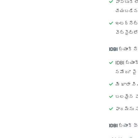
పాస్‌బుక్ 
చేయబడిన 
ఇంటర్నెట్ 
వెబ్‌సైట్‌ల
IDBI బ్యాంక్ న
IDBI బ్యాంక
నమోదు” పై 
మీ ఖాతా వి
బలమైన పా
ఫారమ్‌ను 
IDBI బ్యాంక్ 