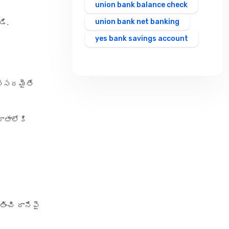
union bank balance check
union bank net banking
డి.
yes bank savings account
అవసరమైతే
ఖాతాలోకి
తించి దానిపై