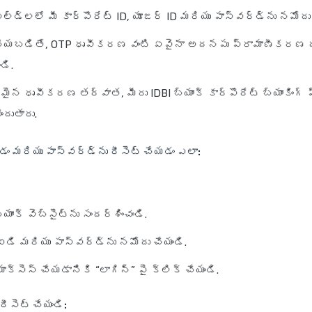
ీల్డ్‌లలో మీ కార్పొరేట్ ID, యూజర్ ID మరియు పాస్‌వర్డ్‌ను నమోదు 
్ చేయబడితే, OTP ధృవీకరణ వంటి ఏవైనా అదనపు ప్రామాణీకర
డి.
న ధృవీకరణ తర్వాత, మీరు IDBI బ్యాంక్ కార్పొరేట్ బ్యాంకింగ్ ప్
ందుతారు.
ం మరియు పాస్‌వర్డ్‌ను రీసెట్ చేయడం ఎలా:
ాంక్ వెబ్‌సైట్‌ను సందర్శించండి.
ఐడి మరియు పాస్‌వర్డ్‌ను నమోదు చేయండి.
యాక్సెస్ చేయడానికి “లాగిన్” పై క్లిక్ చేయండి.
 రీసెట్ చేయండి: