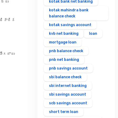
రద్దు
kotak bank net banking
kotak mahindra bank
balance check
అధికారిక
kotak savings account
kvb net banking
loan
mortgage loan
pnb balance check
ియోగదారు
pnb net banking
pnb savings account
sbi balance check
sbi internet banking
sbi savings account
scb savings account
short term loan