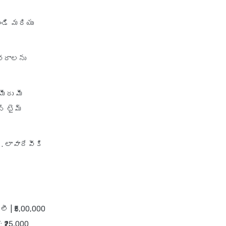
ండి మరియు
ివరాలను
ీరు మీ
్ టైమ్
. లావాదేవీకి
ిలీ
| ₹5,00,000
: ₹25,000