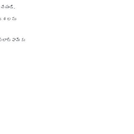
చేయండి.
ణ దశలను
లాట్‌ఫామ్‌కు