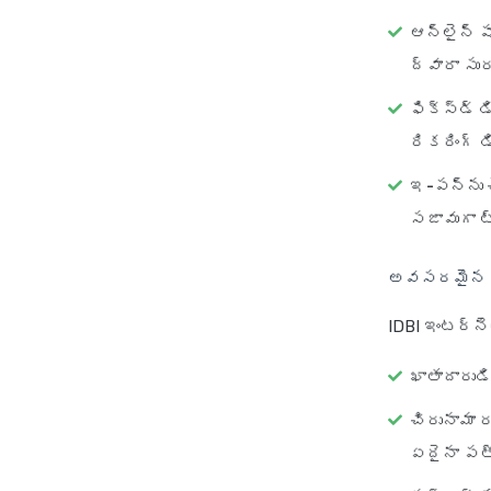
ఆన్‌లైన్ షా
ద్వారా సు
ఫిక్స్‌డ్ 
రికరింగ్ డ
ఇ-పన్ను చ
సజావుగా ట్
అవసరమైన ప
IDBI ఇంటర్నె
ఖాతాదారుడి
చిరునామా ర
ఏదైనా పత్