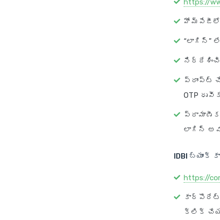
https://ww
హోమ్‌పేజీల
“లాగిన్” ల
నిర్దేశించ
ప్రాంప్ట
OTP ధృవీ
ప్రామాణీక
లాగిన్ అవ
IDBI బ్యాంక్ క
https://cor
కార్పొరేట్
క్లిక్ చేయ