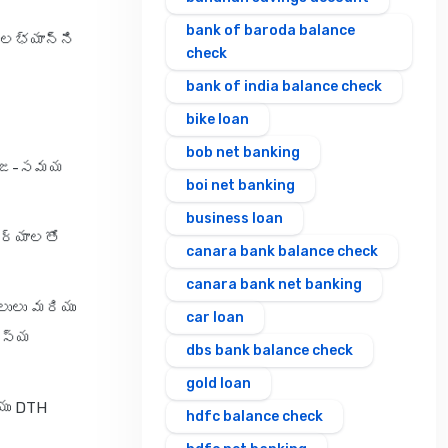
bank of baroda balance
ౌలభ్యాన్ని
check
bank of india balance check
bike loan
bob net banking
ై నిజ-సమయ
boi net banking
business loan
కర్యాలతో
canara bank balance check
canara bank net banking
్లులు మరియు
car loan
ఆలస్య
dbs bank balance check
gold loan
ియు DTH
hdfc balance check