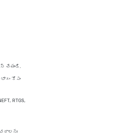
స్ చేయండి.
ిభాగం కోసం
 NEFT, RTGS,
వివరాలను