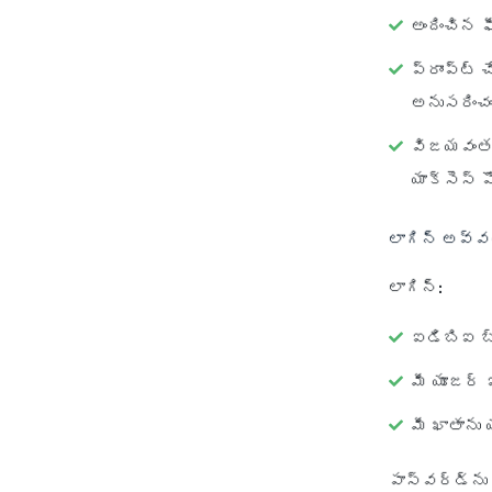
అందించిన ఫ
ప్రాంప్ట
అనుసరించం
విజయవంతమై
యాక్సెస్ పొ
లాగిన్ అవ్వడ
లాగిన్:
ఐడిబిఐ బ్య
మీ యూజర్ 
మీ ఖాతాను 
పాస్‌వర్డ్‌ను