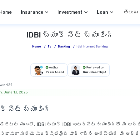
Select 
Home
Insurance
Investment
Loan
IDBI బ్యాంక్ నెట్ బ్యాంకింగ్
Home
/
Te
/
Banking
/
Idbi Internet Banking
Author
Reviewed by
Prem Anand
GuruMoorthy A
ws:
424
n: June 13, 2025
క్ నెట్ బ్యాంకింగ్
జిటల్ యుగంలో, IDBI బ్యాంక్ IDBI ఇంటర్నెట్ బ్యాంకింగ్‌తో మీ ఆర్
జావుగా మరియు సురక్షితమైన మార్గాన్ని అందిస్తుంది. మీ ఆర్థ