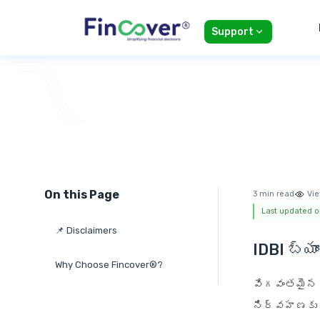
Support
On this Page
3 min read
Vie
Last updated o
📌 Disclaimers
IDBI బ్యాం
Why Choose Fincover®?
వేగవంతమైన డి
నిర్వహణకు స