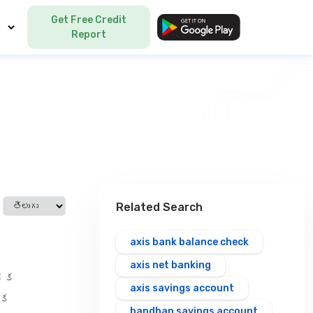
Get Free Credit
Language
Report
Select language
Related Search
axis bank balance check
axis net banking
థిక
axis savings account
ిక
bandhan savings account