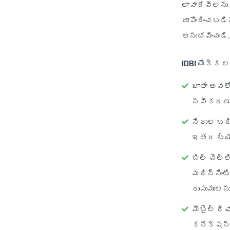
లావాదేవీలను
రూపొందించబడ
అనుభవించండి.
IDBI యొక్క 
ఖాతా అవల
నవీకరణలన
నిధుల బది
ఇతర బ్యాం
బిల్ చెల్లి
మరిన్నింటి
రుసుములను 
మొబైల్ రీఛ
కనెక్షన్‌