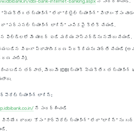
w.idbibank.in/idbi-bank-internet-banking.aspx
ని సందర్శించండి.
ో “వ్యక్తిగత బ్యాంకింగ్” లేదా “రిటైల్ బ్యాంకింగ్” విభాగం కోసం చూడం
ేదా “పర్సనల్ బ్యాంకింగ్ లాగిన్” ఎంపికపై క్లిక్ చేయండి.
ిన ఫీల్డ్‌లలో మీ యూజర్ ఐడి మరియు పాస్‌వర్డ్‌ను నమోదు చేయండి.
్ చేయబడిన విధంగా ప్రామాణీకరణ ప్రక్రియను పూర్తి చేయండి (
కరణ వంటివి).
రించబడిన తర్వాత, మీరు మీ IDBI బ్యాంక్ వ్యక్తిగత బ్యాంకింగ్ 
ుతారు.
ార్పొరేట్ బ్యాంకింగ్ లాగిన్:
p.idbibank.co.in/
ని సందర్శించండి
 వినియోగదారుల కోసం “కార్పొరేట్ బ్యాంకింగ్” లేదా “లాగిన్” ను గుర్
ండి.