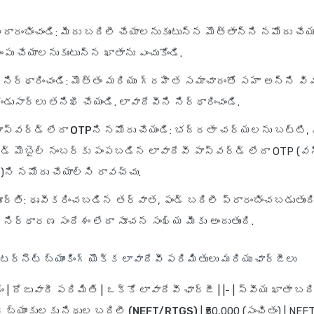
రారంభించండి
: మీరు బదిలీ చేయాలనుకుంటున్న మొత్తాన్ని నమోదు చేయ
ింపు చేయాలనుకుంటున్న ఖాతాను ఎంచుకోండి.
 నిర్ధారించండి
: మొత్తం మరియు గ్రహీత సమాచారంతో సహా అన్ని వ
డుసార్లు తనిఖీ చేయండి. లావాదేవీని నిర్ధారించండి.
ాస్‌వర్డ్ లేదా OTPని నమోదు చేయండి
: భద్రతా చర్యలను బట్టి, మ
డ్ మొబైల్ నంబర్‌కు పంపబడిన లావాదేవీ పాస్‌వర్డ్ లేదా OTP (వన
్)ని నమోదు చేయాల్సి రావచ్చు.
ూర్తి
: ధృవీకరించబడిన తర్వాత, ఫండ్ బదిలీ ప్రారంభించబడుతుంది
న నిర్ధారణ సందేశం లేదా సూచన సంఖ్య మీకు అందుతుంది.
ఇంటర్నెట్ బ్యాంకింగ్ యొక్క లావాదేవీ పరిమితులు మరియు ఛార్జీలు
ం
|
రోజువారీ పరిమితి
|
ఒక్కో లావాదేవీ ఛార్జీ
| |- |
స్వీయ ఖాతా బద
బ్యాంకులకు నిధుల బదిలీ (NEFT/RTGS)
| ₹50,000 (సంచితం) | NEFT