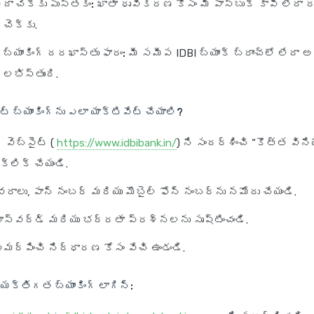
లేదా చెక్కు పుస్తకం:
ఖాతా ధృవీకరణ కోసం మీ పాస్‌బుక్ కాపీ లేదా 
చెక్కు.
బ్యాంకింగ్ దరఖాస్తు ఫారం:
మీ సమీప IDBI బ్యాంక్ బ్రాంచ్‌లో లేదా 
ో లభిస్తుంది.
ెట్ బ్యాంకింగ్‌ను ఎలా యాక్టివేట్ చేయాలి?
్ వెబ్‌సైట్ (
https://www.idbibank.in/
) ని సందర్శించి “కొత్త విన
క్లిక్ చేయండి.
వరాలు, పాన్ నంబర్ మరియు మొబైల్ ఫోన్ నంబర్‌ను నమోదు చేయండి.
స్‌వర్డ్ మరియు భద్రతా ప్రశ్నలను సృష్టించండి.
సమర్పించి నిర్ధారణ కోసం వేచి ఉండండి.
వ్యక్తిగత బ్యాంకింగ్ లాగిన్: