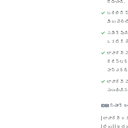
జోడించండి.
బదిలీని ప్
మీరు చెల్ల
సమీక్షించి
ఒకటికి రెం
లావాదేవీ ప
రిజిస్టర్
పాస్‌వర్డ
లావాదేవీ ప
సంబంధించి
IDBI బ్యాంక్ 
|
లావాదేవీ రక
| లేదు | |
ఇతర 