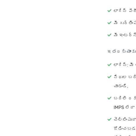
లాగిన్ పేజ
మీ గుర్తి
మీ ఇంటర్నె
ఇతర బ్యాంకు
లాగిన్
: మీ
నిధుల బది
చూడండి.
బదిలీ రకా
IMPS లేద
చెల్లింపుద
జోడించబడక