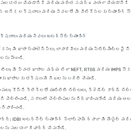
 సులభతరం చేయడానికి మరియు మరింత సమర్థవంతంగా చేయడానికి
ిన అనేక లక్షణాలు మరియు సేవలతో మీ వేలికొనలకు బ్యాంకింగ్ స
లక్షణాలు మరియు సేవలు
ఇంటర్నెట్ బ్యాంకింగ్
ోకనం:
మీ ఖాతా బ్యాలెన్స్‌లు, లావాదేవీలు మరియు స్టేట్‌మెంట్‌లప
ు పొందండి.
లీలు:
మీ స్వంత ఖాతాల మధ్య లేదా NEFT, RTGS మరియు IMPS సౌ
కు ఖాతాలకు తక్షణమే నిధులను బదిలీ చేయండి.
ంపులు:
కొన్ని క్లిక్‌లతో యుటిలిటీ బిల్లులు, క్రెడిట్ కార్డ్ బిల
ని చెల్లించండి, సకాలంలో చెల్లింపులను నిర్ధారించుకోండి మరియు 
నివారించండి.
ార్జ్:
IDBI ఇంటర్నెట్ బ్యాంకింగ్ ప్లాట్‌ఫామ్ ద్వారా మీ మొబైల్ మర
లను సులభంగా రీఛార్జ్ చేసుకోండి.