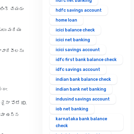
hdfc net banking
లింక్ చేయడం
hdfc savings account
home loan
డులు మరియు
icici balance check
icici net banking
icici savings account
లావాదేవీలను
idfc first bank balance check
idfc savings account
indian bank balance check
సరం:
indian bank net banking
indusind savings account
దైనా ఫోటో ID.
iob net banking
నామా ఉన్న
karnataka bank balance
check