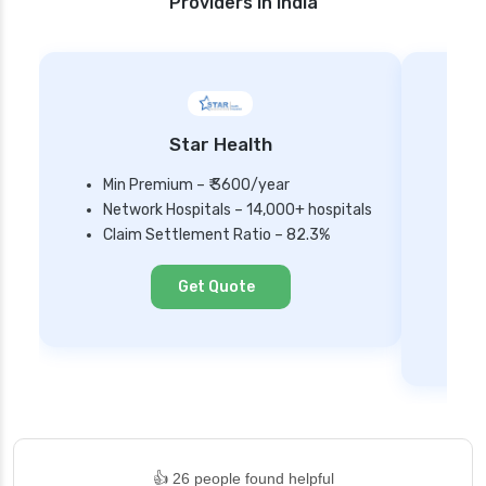
Providers in India
Star Health
Min Premium – ₹ 3600/year
Network Hospitals – 14,000+ hospitals
Mi
Claim Settlement Ratio – 82.3%
Ne
Cl
Get Quote
👍 26 people found helpful