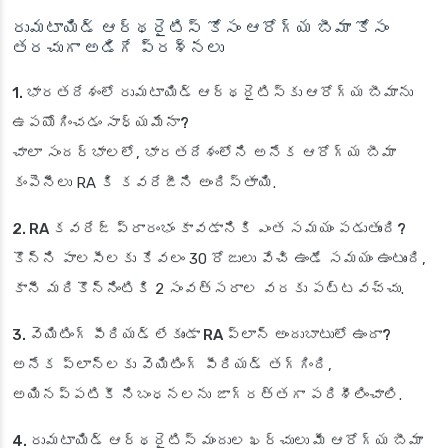
రుమటాయిడ్ ఆర్థరైటిస్ కోసం ఆరోగ్య బీమా కోసం
తరచుగా అడిగే ప్రశ్నలు
1. భారతదేశంలో రుమటాయిడ్ ఆర్థరైటిస్‌కు ఆరోగ్య బీమాను
ఉపయోగించడం సాధ్యమేనా?
చాలా సందర్భాలలో, భారతదేశంలోని అనేక ఆరోగ్య బీమా
కంపెనీలు RA కి కవరేజీని అందిస్తాయి.
2. RA కవరేజ్ ప్రారంభం కావడానికి ఎంత సమయం పడుతుంది?
కొన్ని పాలసీలకు కేవలం 30 రోజులు వేచి ఉండే సమయం ఉంటుంది,
కానీ మరికొన్నింటికి 2 సంవత్సరాల వరకు పట్టవచ్చు.
3. వెయిటింగ్ పీరియడ్ లేకుండా RA ప్లాన్ అందుబాటులో ఉందా?
అనేక ప్లాన్‌లకు వెయిటింగ్ పీరియడ్ తగ్గింది,
అయినప్పటికీ నిబంధనలను జాగ్రత్తగా పరిశీలించాలి.
4. రుమటాయిడ్ ఆర్థరైటిస్ మందుల ఖర్చులు మీ ఆరోగ్య బీమా