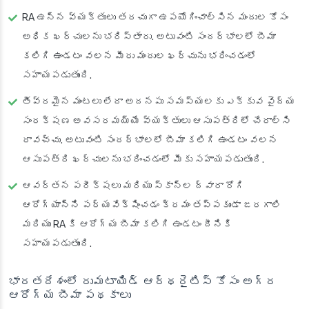
RA ఉన్న వ్యక్తులు తరచుగా ఉపయోగించాల్సిన మందుల కోసం
అధిక ఖర్చులను భరిస్తారు. అటువంటి సందర్భాలలో బీమా
కలిగి ఉండటం వలన మీరు మందుల ఖర్చును భరించడంలో
సహాయపడుతుంది.
తీవ్రమైన మంటలు లేదా అదనపు సమస్యలకు ఎక్కువ వైద్య
సంరక్షణ అవసరమయ్యే వ్యక్తులు ఆసుపత్రిలో చేరాల్సి
రావచ్చు. అటువంటి సందర్భాలలో బీమా కలిగి ఉండటం వలన
ఆసుపత్రి ఖర్చులను భరించడంలో మీకు సహాయపడుతుంది.
ఆవర్తన పరీక్షలు మరియు స్కాన్‌ల ద్వారా రోగి
ఆరోగ్యాన్ని పర్యవేక్షించడం క్రమం తప్పకుండా జరగాలి
మరియు RA కి ఆరోగ్య బీమా కలిగి ఉండటం దీనికి
సహాయపడుతుంది.
భారతదేశంలో రుమటాయిడ్ ఆర్థరైటిస్ కోసం అగ్ర
ఆరోగ్య బీమా పథకాలు