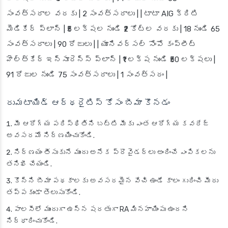
సంవత్సరాల వరకు | 2 సంవత్సరాలు | | టాటా AIG క్రిటి
మెడికేర్ ప్లాన్ | ₹5 లక్షల నుండి ₹2 కోట్ల వరకు | 18 నుండి 65
సంవత్సరాలు | 90 రోజులు | | యూనివర్సల్ సోంపో కంప్లీట్
హెల్త్‌కేర్ ఇన్సూరెన్స్ ప్లాన్ | ₹1 లక్ష నుండి ₹50 లక్షలు |
91 రోజుల నుండి 75 సంవత్సరాలు | 1 సంవత్సరం |
రుమటాయిడ్ ఆర్థరైటిస్ కోసం బీమా కొనడం
మీ ఆరోగ్య పరిస్థితిని బట్టి మీకు ఎంత ఆరోగ్య కవరేజ్
అవసరమో నిర్ణయించుకోండి.
నిర్ణయం తీసుకునే ముందు అనేక ప్రొవైడర్లు అందించే ఎంపికలను
తనిఖీ చేయండి.
కొన్ని బీమా పథకాలకు అవసరమైన వేచి ఉండే కాలం గురించి మీరు
తప్పకుండా తెలుసుకోండి.
పాలసీలో ముందుగా ఉన్న షరతుగా RA మినహాయింపు ఉందని
నిర్ధారించుకోండి.