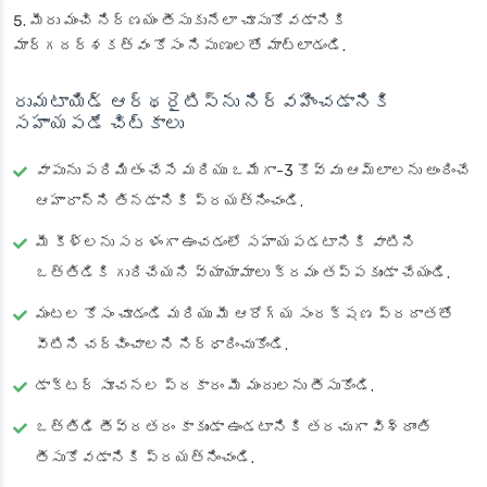
మీరు మంచి నిర్ణయం తీసుకునేలా చూసుకోవడానికి
మార్గదర్శకత్వం కోసం నిపుణులతో మాట్లాడండి.
రుమటాయిడ్ ఆర్థరైటిస్‌ను నిర్వహించడానికి
సహాయపడే చిట్కాలు
వాపును పరిమితం చేసే మరియు ఒమేగా-3 కొవ్వు ఆమ్లాలను అందించే
ఆహారాన్ని తినడానికి ప్రయత్నించండి.
మీ కీళ్లను సరళంగా ఉంచడంలో సహాయపడటానికి వాటిని
ఒత్తిడికి గురిచేయని వ్యాయామాలు క్రమం తప్పకుండా చేయండి.
మంటల కోసం చూడండి మరియు మీ ఆరోగ్య సంరక్షణ ప్రదాతతో
వీటిని చర్చించాలని నిర్ధారించుకోండి.
డాక్టర్ సూచనల ప్రకారం మీ మందులను తీసుకోండి.
ఒత్తిడి తీవ్రతరం కాకుండా ఉండటానికి తరచుగా విశ్రాంతి
తీసుకోవడానికి ప్రయత్నించండి.