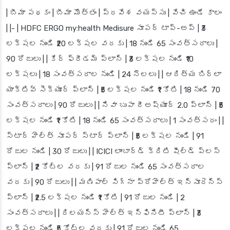
| బీమా పథకం | బీమా మొత్తం | ప్రవేశ వయస్సు | వేచి ఉండే కాలం
| |- | HDFC ERGO my:health Medisure సూపర్ టాప్-అప్ | ₹3
లక్షల నుండి ₹20 లక్షల వరకు | 18 నుండి 65 సంవత్సరాలు |
90 రోజులు | | కేర్ ఫ్రీడమ్ ప్లాన్ | ₹3 లక్షల నుండి ₹10
లక్షలు | 18 సంవత్సరాల నుండి | 24 నెలలు | | ఆదిత్య బిర్లా
యాక్టివ్ సెక్యూర్ ప్లాన్ | ₹5 లక్షల నుండి ₹1 కోటి | 18 నుండి 70
సంవత్సరాలు | 90 రోజులు | | నివా బుపా రీఅష్యూర్ 2.0 ప్లాన్ | ₹5
లక్షల నుండి ₹1 కోటి | 18 నుండి 65 సంవత్సరాలు | 1 సంవత్సరం | |
స్టార్ హెల్త్ సూపర్ స్టార్ ప్లాన్ | ₹5 లక్షల నుండి | 91
రోజుల నుండి | 30 రోజులు | | ICICI లాంబార్డ్ క్రిటి షీల్డ్ ప్లస్
ప్లాన్ | ₹2 కోట్ల వరకు | 91 రోజుల నుండి 65 సంవత్సరాల
వరకు | 90 రోజులు | | మణిపాల్ సిగ్నా ప్రోహెల్త్ ఇన్సూరెన్స్
ప్లాన్ | ₹2.5 లక్షల నుండి ₹1 కోటి | 91 రోజుల నుండి | 2
సంవత్సరాలు | | రిలయన్స్ హెల్త్ ఇన్ఫినిటీ ప్లాన్ | ₹3
లక్షల నుండి ₹5 కోట్ల వరకు | 91 రోజుల నుండి 65