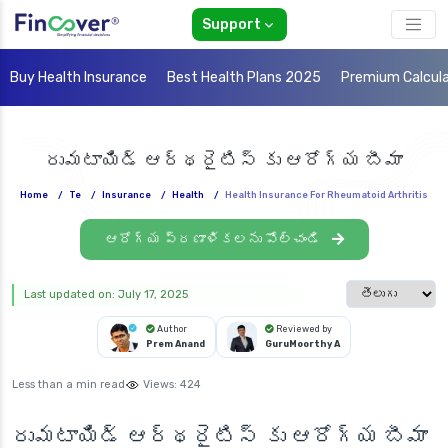
Support
Buy Health Insurance
Best Health Plans 2025
Premium Calcul
రుమటాయిడ్ ఆర్థరైటిస్ కు ఆరోగ్య బీమా
Home
/
Te
/
Insurance
/
Health
/
Health Insurance For Rheumatoid Arthritis
ఆరోగ్య ప్రణాళికలను పోల్చండి
Select languag
Last updated on: July 17, 2025
Author
Reviewed by
Prem Anand
GuruMoorthy A
Less than a min read
Views:
424
రుమటాయిడ్ ఆర్థరైటిస్ కు ఆరోగ్య బీమా