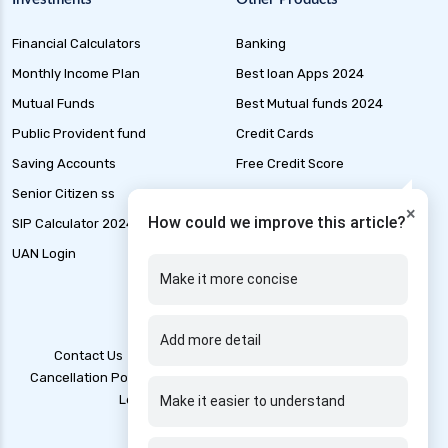
Health Insurance for Malaria in India
Financial Calculators
Banking
Health Insurance for Multiple Sclerosis in India
Monthly Income Plan
Best loan Apps 2024
Health Insurance for Mental Health in India
Mutual Funds
Best Mutual funds 2024
Health Insurance for Liver Cirrhosis in India
Public Provident fund
Credit Cards
Health Insurance for Handicapped in India
Saving Accounts
Free Credit Score
Health Insurance for Hepatitis B in India
Senior Citizen ss
Liability Insurance
×
Health Insurance for Thyroid Patients
How could we improve this article?
SIP Calculator 2024
Loan Application Status
Health Insurance for Paralysis
UAN Login
Marine Insurance
Make it more concise
Health Insurance for Kidney Patients
Health Insurance for Genetic Disorders in India
Add more detail
Health Insurance for Stroke Patients in India
Contact Us
Blogs
T&C
Account Deletion
Cancellation Policy
Disclaimer
Grievance Redressal
Health Insurance for Rheumatoid Arthritis
Legal Policy
Privacy Policy
Make it easier to understand
Health Insurance for Persons With Disabilities