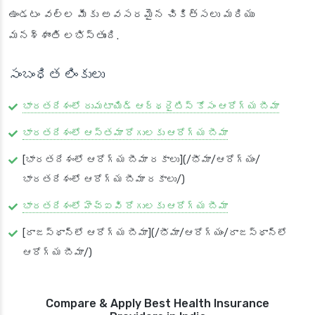
ఉండటం వల్ల మీకు అవసరమైన చికిత్సలు మరియు
మనశ్శాంతి లభిస్తుంది.
సంబంధిత లింకులు
భారతదేశంలో రుమటాయిడ్ ఆర్థరైటిస్ కోసం ఆరోగ్య బీమా
భారతదేశంలో ఆస్తమా రోగులకు ఆరోగ్య బీమా
[భారతదేశంలో ఆరోగ్య బీమా రకాలు](/భీమా/ఆరోగ్యం/
భారతదేశంలో ఆరోగ్య బీమా రకాలు/)
భారతదేశంలో హెచ్ఐవి రోగులకు ఆరోగ్య బీమా
[రాజస్థాన్‌లో ఆరోగ్య బీమా](/భీమా/ఆరోగ్యం/రాజస్థాన్‌లో
ఆరోగ్య బీమా/)
Compare & Apply Best Health Insurance