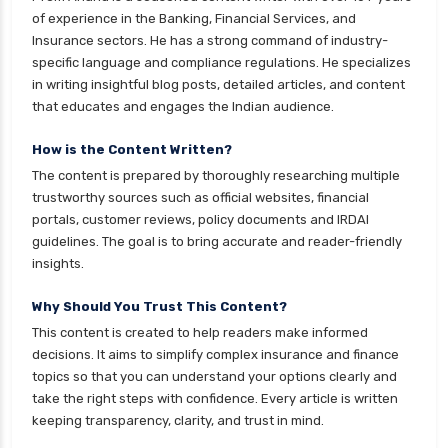
health insurance noida
of experience in the Banking, Financial Services, and
Insurance sectors. He has a strong command of industry-
health insurance patna
specific language and compliance regulations. He specializes
health insurance portability
in writing insightful blog posts, detailed articles, and content
that educates and engages the Indian audience.
health insurance premium calculator
health insurance pune
How is the Content Written?
The content is prepared by thoroughly researching multiple
health insurance rajkot
trustworthy sources such as official websites, financial
health insurance renewal process
portals, customer reviews, policy documents and IRDAI
guidelines. The goal is to bring accurate and reader-friendly
health insurance stocks india
insights.
health insurance surat
Why Should You Trust This Content?
health insurance tax benefits 80d
This content is created to help readers make informed
health insurance thane
decisions. It aims to simplify complex insurance and finance
health insurance tirunelveli
topics so that you can understand your options clearly and
take the right steps with confidence. Every article is written
health insurance top up plan comparison
keeping transparency, clarity, and trust in mind.
health insurance trichy