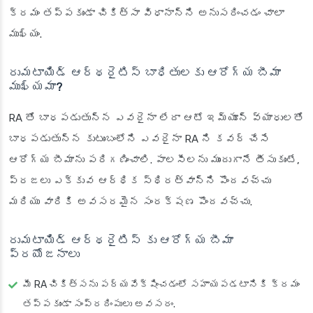
క్రమం తప్పకుండా చికిత్సా విధానాన్ని అనుసరించడం చాలా
ముఖ్యం.
రుమటాయిడ్ ఆర్థరైటిస్ బాధితులకు ఆరోగ్య బీమా
ముఖ్యమా?
RA తో బాధపడుతున్న ఎవరైనా లేదా ఆటో ఇమ్యూన్ వ్యాధులతో
బాధపడుతున్న కుటుంబంలోని ఎవరైనా RA ని కవర్ చేసే
ఆరోగ్య బీమాను పరిగణించాలి. పాలసీలను ముందుగానే తీసుకుంటే,
ప్రజలు ఎక్కువ ఆర్థిక స్థిరత్వాన్ని పొందవచ్చు
మరియు వారికి అవసరమైన సంరక్షణ పొందవచ్చు.
రుమటాయిడ్ ఆర్థరైటిస్ కు ఆరోగ్య బీమా
ప్రయోజనాలు
మీ RA చికిత్సను పర్యవేక్షించడంలో సహాయపడటానికి క్రమం
తప్పకుండా సంప్రదింపులు అవసరం.