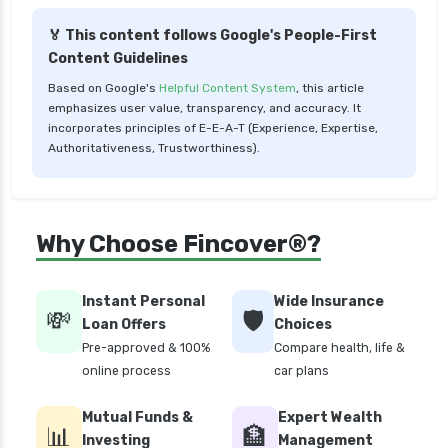
health insurance udaipur
🏅 This content follows Google's People-First
Content Guidelines
health insurance vadodara
Based on Google's
Helpful Content System
, this article
health insurance varanasi
emphasizes user value, transparency, and accuracy. It
health insurance vs medical insurance
incorporates principles of E-E-A-T (Experience, Expertise,
Authoritativeness, Trustworthiness).
how health insurance works in india
how many types of health insurance
how much should health insurance cost
Why Choose Fincover®?
how to apply health insurance in india
how to cancel health insurance policy
Instant Personal
Wide Insurance
💸
🛡️
how to check star health insurance policy
Loan Offers
Choices
status
Pre-approved & 100%
Compare health, life &
online process
car plans
iifl health insurance
individual health insurance policy
Mutual Funds &
Expert Wealth
📊
🏦
Investing
Management
irdai health insurance guidelines