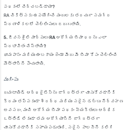
పథకంలో చేర్చబడ్డాయా?
RA చికిత్సకు ఉపయోగించే మందులకు తరచుగా సమగ్ర
ప్రణాళికలలో చెల్లింపులు జరుగుతాయి.
5. జీవనశైలి మార్పులు RA ఆరోగ్య బీమా ధరను ఎలా
ప్రభావితం చేస్తాయి?
ధూమపానం మరియు ఊబకాయం రెండూ మీరు మీ బీమా కోసం చెల్లించే
మొత్తాన్ని పెంచుతాయి.
ముగింపు
రుమటాయిడ్ ఆర్థరైటిస్‌ను జాగ్రత్తగా చూసుకోవడానికి
క్రమం తప్పకుండా శ్రద్ధ మరియు సరైన డబ్బు నిర్వహణ
అవసరం. మంచి ఆరోగ్య బీమా పథకం వ్యక్తులు ఆర్థిక
ఒత్తిడి లేకుండా తమ ఆరోగ్యాన్ని జాగ్రత్తగా
చూసుకోవడానికి సహాయపడుతుంది. సరైన పాలసీని కలిగి