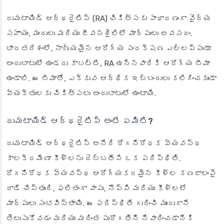
రుమటాయిడ్ ఆర్థరైటిస్ (RA) చికిత్సకు సాధారణంగా వైద్య
సహాయం, మందులు మరియు జీవనశైలిలో మార్పులు అవసరం.
భారతదేశంలో, నాణ్యమైన ఆరోగ్య సంరక్షణ ఎల్లప్పుడూ
అందుబాటులో ఉండదు కాబట్టి, RA ఉన్నవారికి ఆరోగ్య బీమా
ఉండాలి. ఈ బీమాతో, ఎక్కువ ఆర్థిక ఇబ్బందులు కలిగించకుండా
వ్యక్తులకు చికిత్సలు అందుబాటులో ఉంటాయి.
రుమటాయిడ్ ఆర్థరైటిస్ అంటే ఏమిటి?
రుమటాయిడ్ ఆర్థరైటిస్ అనేది రోగనిరోధక వ్యవస్థ
కాలక్రమేణా కీళ్లను దెబ్బతీసే ఒక పరిస్థితి.
రోగనిరోధక వ్యవస్థ ఆరోగ్యకరమైన కీళ్ల కణజాలంపై
దాడి చేస్తుంది, ఫలితంగా వాపు, నొప్పి మరియు కీళ్లలో
మార్పులు సంభవిస్తాయి. ఈ పరిస్థితి గురించి ముందుగానే
తెలుసుకోవడం మరియు మరింత పురోగతిని నివారించడానికి