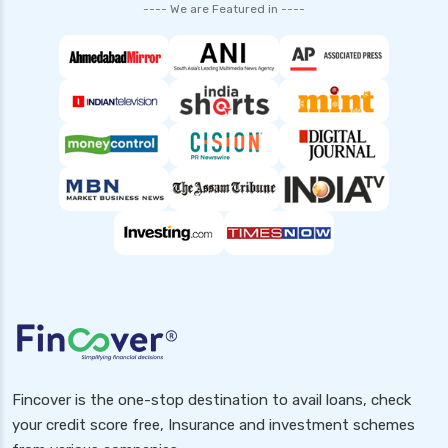
---- We are Featured in ----
top up health insurance plans
types of health insurance in india
waiting period in health insurance
which diseases are covered after 2 years in
health insurance
Popular Searches
Health Insurance for Small Buisness
Health Insurance for Handicapped
Health Insurance for Pcos
Health Insurance for Diabetic Patients in India
2025
Fincover is the one-stop destination to avail loans, check
Health Insurance for Pcod
your credit score free, Insurance and investment schemes
Health Insurance for Rheumatoid Arthritis in