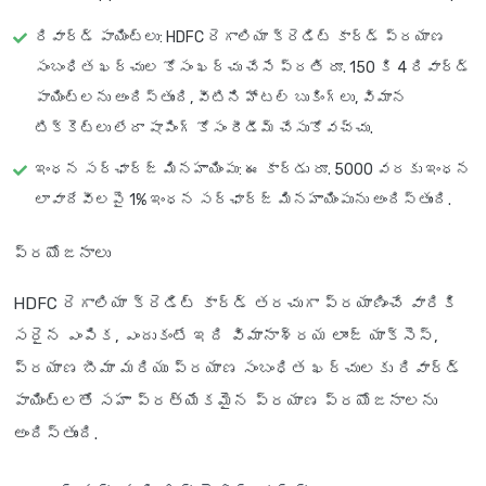
రివార్డ్ పాయింట్లు
: HDFC రెగాలియా క్రెడిట్ కార్డ్ ప్రయాణ
సంబంధిత ఖర్చుల కోసం ఖర్చు చేసే ప్రతి రూ. 150 కి 4 రివార్డ్
పాయింట్లను అందిస్తుంది, వీటిని హోటల్ బుకింగ్‌లు, విమాన
టిక్కెట్లు లేదా షాపింగ్ కోసం రీడీమ్ చేసుకోవచ్చు.
ఇంధన సర్‌ఛార్జ్ మినహాయింపు
: ఈ కార్డు రూ. 5000 వరకు ఇంధన
లావాదేవీలపై 1% ఇంధన సర్‌ఛార్జ్ మినహాయింపును అందిస్తుంది.
ప్రయోజనాలు
HDFC రెగాలియా క్రెడిట్ కార్డ్ తరచుగా ప్రయాణించే వారికి
సరైన ఎంపిక, ఎందుకంటే ఇది విమానాశ్రయ లాంజ్ యాక్సెస్,
ప్రయాణ బీమా మరియు ప్రయాణ సంబంధిత ఖర్చులకు రివార్డ్
పాయింట్లతో సహా ప్రత్యేకమైన ప్రయాణ ప్రయోజనాలను
అందిస్తుంది.