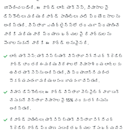
రూపొందించబడింది. ఈ కార్డ్ లాంజ్ యాక్సెస్, విమానాలపై
డిస్కౌంట్లు మరియు రివార్డ్ పాయింట్లు వంటి ప్రయోజనాలను
అందిస్తుంది. విస్తారా ఎయిర్‌లైన్స్‌లో తరచుగా ప్రయాణించే
వారికి మరియు వారి ప్రయాణ ఖర్చులపై రివార్డులను
పొందాలనుకునే వారికి ఈ కార్డ్ అనువైనది.
లాంజ్ యాక్సెస్
: యాక్సిస్ బ్యాంక్ విస్తారా సిగ్నేచర్ క్రెడిట్
కార్డ్ భారతదేశం మరియు విదేశాలలో విమానాశ్రయ లాంజ్‌లకు
ఉచిత యాక్సెస్‌ను అందిస్తుంది, మీ ప్రయాణాన్ని మరింత
సౌకర్యవంతంగా మరియు ఆనందదాయకంగా చేస్తుంది.
విమాన డిస్కౌంట్లు
: ఈ కార్డ్ విస్తారా వెబ్‌సైట్ ద్వారా బుక్
చేసుకునే విస్తారా విమానాలపై 15% వరకు తగ్గింపును
అందిస్తుంది.
రివార్డ్ పాయింట్లు
: యాక్సిస్ బ్యాంక్ విస్తారా సిగ్నేచర్
క్రెడిట్ కార్డ్ ప్రయాణ సంబంధిత ఖర్చుల కోసం ఖర్చు చేసే