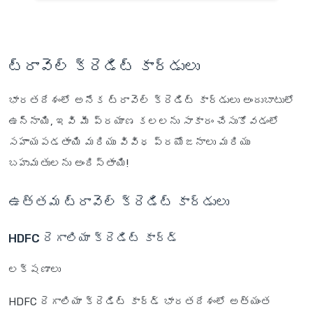
ట్రావెల్ క్రెడిట్ కార్డులు
భారతదేశంలో అనేక ట్రావెల్ క్రెడిట్ కార్డులు అందుబాటులో
ఉన్నాయి, ఇవి మీ ప్రయాణ కలలను సాకారం చేసుకోవడంలో
సహాయపడతాయి మరియు వివిధ ప్రయోజనాలు మరియు
బహుమతులను అందిస్తాయి!
ఉత్తమ ట్రావెల్ క్రెడిట్ కార్డులు
HDFC రెగాలియా క్రెడిట్ కార్డ్
లక్షణాలు
HDFC రెగాలియా క్రెడిట్ కార్డ్ భారతదేశంలో అత్యంత