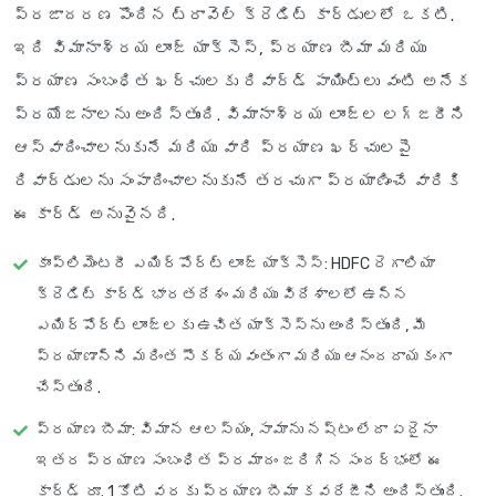
ప్రజాదరణ పొందిన ట్రావెల్ క్రెడిట్ కార్డులలో ఒకటి.
ఇది విమానాశ్రయ లాంజ్ యాక్సెస్, ప్రయాణ బీమా మరియు
ప్రయాణ సంబంధిత ఖర్చులకు రివార్డ్ పాయింట్లు వంటి అనేక
ప్రయోజనాలను అందిస్తుంది. విమానాశ్రయ లాంజ్‌ల లగ్జరీని
ఆస్వాదించాలనుకునే మరియు వారి ప్రయాణ ఖర్చులపై
రివార్డులను సంపాదించాలనుకునే తరచుగా ప్రయాణించే వారికి
ఈ కార్డ్ అనువైనది.
కాంప్లిమెంటరీ ఎయిర్‌పోర్ట్ లాంజ్ యాక్సెస్
: HDFC రెగాలియా
క్రెడిట్ కార్డ్ భారతదేశం మరియు విదేశాలలో ఉన్న
ఎయిర్‌పోర్ట్ లాంజ్‌లకు ఉచిత యాక్సెస్‌ను అందిస్తుంది, మీ
ప్రయాణాన్ని మరింత సౌకర్యవంతంగా మరియు ఆనందదాయకంగా
చేస్తుంది.
ప్రయాణ బీమా
: విమాన ఆలస్యం, సామాను నష్టం లేదా ఏదైనా
ఇతర ప్రయాణ సంబంధిత ప్రమాదం జరిగిన సందర్భంలో ఈ
కార్డ్ రూ. 1 కోటి వరకు ప్రయాణ బీమా కవరేజీని అందిస్తుంది.