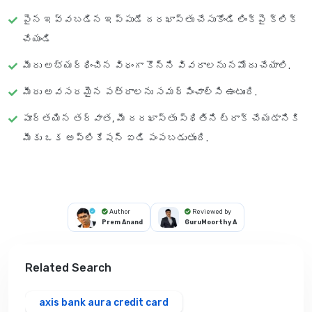
పైన ఇవ్వబడిన
ఇప్పుడే దరఖాస్తు చేసుకోండి
లింక్‌పై క్లిక్
చేయండి
మీరు అభ్యర్థించిన విధంగా కొన్ని వివరాలను నమోదు చేయాలి.
మీరు అవసరమైన పత్రాలను సమర్పించాల్సి ఉంటుంది.
పూర్తయిన తర్వాత, మీ దరఖాస్తు స్థితిని ట్రాక్ చేయడానికి
మీకు ఒక అప్లికేషన్ ఐడి పంపబడుతుంది.
Author
Reviewed by
Prem Anand
GuruMoorthy A
Related Search
axis bank aura credit card