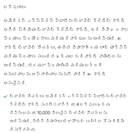
లక్షణాలు
అమెరికన్ ఎక్స్‌ప్రెస్ ప్లాటినం ట్రావెల్ క్రెడిట్ కార్డ్
అనేది ప్రీమియం ట్రావెల్ క్రెడిట్ కార్డ్, ఇది వివిధ రకాల
ప్రయాణ ప్రయోజనాలు మరియు రివార్డులను అందిస్తుంది. ఈ
కార్డ్ ట్రావెల్ వోచర్లు, ఉచిత విమానాశ్రయ లాంజ్ యాక్సెస్
మరియు ప్రయాణ సంబంధిత ఖర్చులకు రివార్డ్ పాయింట్లను
అందిస్తుంది. తరచుగా ప్రయాణించే మరియు లగ్జరీ
అనుభవాలను ఆస్వాదించాలనుకునే వారికి ఈ కార్డ్
అనువైనది.
ట్రావెల్ వోచర్లు
: అమెరికన్ ఎక్స్‌ప్రెస్ ప్లాటినం ట్రావెల్
క్రెడిట్ కార్డ్ సంవత్సరానికి రూ. 4 లక్షలు ఖర్చు
చేసినందుకు రూ. 10,000 విలువైన ట్రావెల్ వోచర్‌లను
అందిస్తుంది, వీటిని విమానాలు లేదా హోటల్ బుకింగ్‌ల కోసం రీడీమ్
చేసుకోవచ్చు.