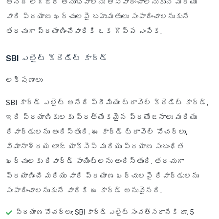
అనేది లగ్జరీ అనుభవాలను ఆస్వాదించాలనుకునే మరియు
వారి ప్రయాణ ఖర్చులపై బహుమతులు సంపాదించాలనుకునే
తరచుగా ప్రయాణించేవారికి ఒక గొప్ప ఎంపిక.
SBI ఎలైట్ క్రెడిట్ కార్డ్
లక్షణాలు
SBI కార్డ్ ఎలైట్ అనేది ప్రీమియం ట్రావెల్ క్రెడిట్ కార్డ్,
ఇది ప్రయాణికులకు ప్రత్యేకమైన ప్రయోజనాలు మరియు
రివార్డులను అందిస్తుంది. ఈ కార్డ్ ట్రావెల్ వోచర్లు,
విమానాశ్రయ లాంజ్ యాక్సెస్ మరియు ప్రయాణ సంబంధిత
ఖర్చులకు రివార్డ్ పాయింట్లను అందిస్తుంది. తరచుగా
ప్రయాణించే మరియు వారి ప్రయాణ ఖర్చులపై రివార్డులను
సంపాదించాలనుకునే వారికి ఈ కార్డ్ అనువైనది.
ప్రయాణ వోచర్లు
: SBI కార్డ్ ఎలైట్ సంవత్సరానికి రూ. 5