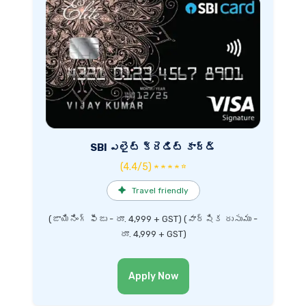
SBI ఎలైట్ క్రెడిట్ కార్డ్
(4.4/5) ★ ★ ★ ★ ☆
✦
Travel friendly
(జాయినింగ్ ఫీజు - రూ. 4,999 + GST) (వార్షిక రుసుము -
రూ. 4,999 + GST)
Apply Now