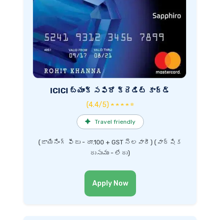
ICICI బ్యాంక్ సఫిరో క్రెడిట్ కార్డ్
(4.4/5) ★ ★ ★ ★ ☆
✦
Travel friendly
(జాయినింగ్ ఫీజు - రూ.100 + GST నెలవారీ) (వార్షిక
రుసుము - లేదు)
Apply Now