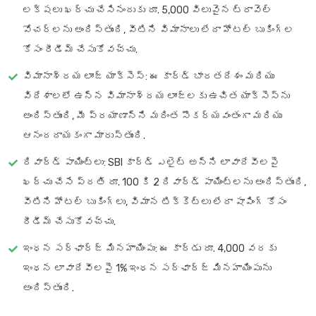
లక్షలు ఖర్చు చేసినందుకు రూ. 5,000 విలువైన ట్రావెల్
వోచర్‌లను అందిస్తుంది, వీటిని విమానాలు లేదా హోటల్ బుకింగ్‌ల
కోసం రీడీమ్ చేసుకోవచ్చు.
విమానాశ్రయ లాంజ్ యాక్సెస్
: ఈ కార్డ్ భారతదేశం మరియు
విదేశాలలో ఉన్న విమానాశ్రయ లాంజ్‌లకు ఉచిత యాక్సెస్‌ను
అందిస్తుంది, మీ ప్రయాణాన్ని మరింత సౌకర్యవంతంగా మరియు
ఆనందదాయకంగా మారుస్తుంది.
రివార్డ్ పాయింట్లు
: SBI కార్డ్ ఎలైట్ అన్ని లావాదేవీలపై
ఖర్చు చేసే ప్రతి రూ. 100 కి 2 రివార్డ్ పాయింట్లను అందిస్తుంది,
వీటిని హోటల్ బుకింగ్‌లు, విమాన టిక్కెట్లు లేదా షాపింగ్ కోసం
రీడీమ్ చేసుకోవచ్చు.
ఇంధన సర్‌ఛార్జ్ మినహాయింపు
: ఈ కార్డు రూ. 4,000 వరకు
ఇంధన లావాదేవీలపై 1% ఇంధన సర్‌ఛార్జ్ మినహాయింపును
అందిస్తుంది.