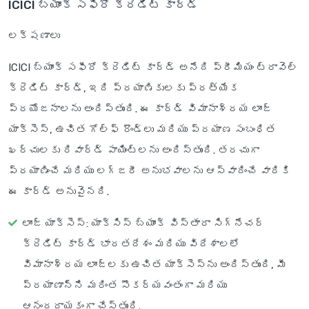
ICICI బ్యాంక్ సఫిరో క్రెడిట్ కార్డ్
లక్షణాలు
ICICI బ్యాంక్ సఫీరో క్రెడిట్ కార్డ్ అనేది ప్రీమియం ట్రావెల్
క్రెడిట్ కార్డ్, ఇది ప్రయాణికులకు ప్రత్యేక
ప్రయోజనాలను అందిస్తుంది. ఈ కార్డ్ విమానాశ్రయ లాంజ్
యాక్సెస్, ఉచిత గోల్ఫ్ రౌండ్లు మరియు ప్రయాణ సంబంధిత
ఖర్చులకు రివార్డ్ పాయింట్లను అందిస్తుంది. తరచుగా
ప్రయాణించే మరియు లగ్జరీ అనుభవాలను ఆస్వాదించే వారికి
ఈ కార్డ్ అనువైనది.
లాంజ్ యాక్సెస్
: యాక్సిస్ బ్యాంక్ విస్తారా సిగ్నేచర్
క్రెడిట్ కార్డ్ భారతదేశం మరియు విదేశాలలో
విమానాశ్రయ లాంజ్‌లకు ఉచిత యాక్సెస్‌ను అందిస్తుంది, మీ
ప్రయాణాన్ని మరింత సౌకర్యవంతంగా మరియు
ఆనందదాయకంగా చేస్తుంది.