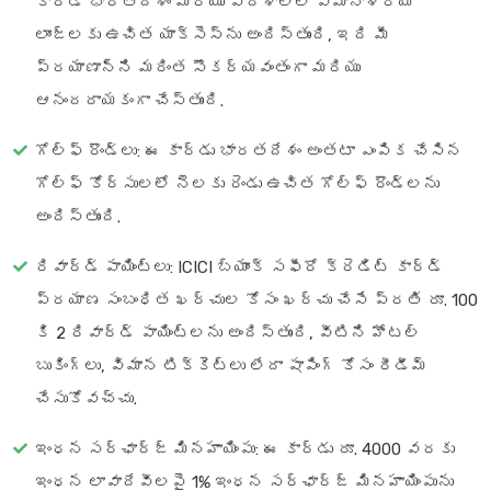
కార్డ్ భారతదేశం మరియు విదేశాలలో విమానాశ్రయ
లాంజ్‌లకు ఉచిత యాక్సెస్‌ను అందిస్తుంది, ఇది మీ
ప్రయాణాన్ని మరింత సౌకర్యవంతంగా మరియు
ఆనందదాయకంగా చేస్తుంది.
గోల్ఫ్ రౌండ్లు
: ఈ కార్డు భారతదేశం అంతటా ఎంపిక చేసిన
గోల్ఫ్ కోర్సులలో నెలకు రెండు ఉచిత గోల్ఫ్ రౌండ్లను
అందిస్తుంది.
రివార్డ్ పాయింట్లు
: ICICI బ్యాంక్ సఫీరో క్రెడిట్ కార్డ్
ప్రయాణ సంబంధిత ఖర్చుల కోసం ఖర్చు చేసే ప్రతి రూ. 100
కి 2 రివార్డ్ పాయింట్లను అందిస్తుంది, వీటిని హోటల్
బుకింగ్‌లు, విమాన టిక్కెట్లు లేదా షాపింగ్ కోసం రీడీమ్
చేసుకోవచ్చు.
ఇంధన సర్‌ఛార్జ్ మినహాయింపు
: ఈ కార్డు రూ. 4000 వరకు
ఇంధన లావాదేవీలపై 1% ఇంధన సర్‌ఛార్జ్ మినహాయింపును