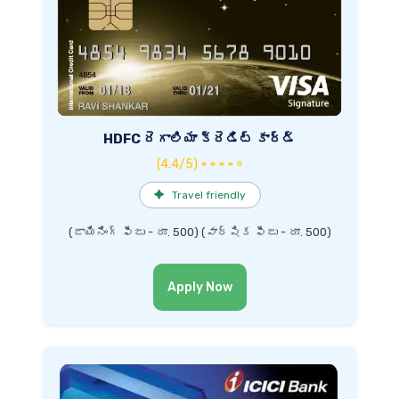
HDFC రెగాలియా క్రెడిట్ కార్డ్
(4.4/5) ★ ★ ★ ★ ☆
✦
Travel friendly
(జాయినింగ్ ఫీజు - రూ. 500) (వార్షిక ఫీజు - రూ. 500)
Apply Now