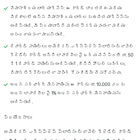
విమానాశ్రయ లాంజ్ యాక్సెస్
: ఈ కార్డ్ భారతదేశం మరియు
విదేశాలలో ఉన్న విమానాశ్రయ లాంజ్‌లకు ఉచిత యాక్సెస్‌ను
అందిస్తుంది, మీ ప్రయాణాన్ని మరింత సౌకర్యవంతంగా మరియు
ఆనందదాయకంగా మారుస్తుంది.
రివార్డ్ పాయింట్లు
: అమెరికన్ ఎక్స్‌ప్రెస్ ప్లాటినం ట్రావెల్
క్రెడిట్ కార్డ్ అన్ని లావాదేవీలపై ఖర్చు చేసే ప్రతి రూ. 50
కి 1 రివార్డ్ పాయింట్‌ను అందిస్తుంది, దీనిని హోటల్ బుకింగ్‌లు,
విమాన టిక్కెట్లు లేదా షాపింగ్ కోసం రీడీమ్ చేసుకోవచ్చు.
ఇంధన సర్‌ఛార్జ్ మినహాయింపు
: ఈ కార్డు రూ. 10,000 వరకు
ఇంధన లావాదేవీలపై 1% ఇంధన సర్‌ఛార్జ్ మినహాయింపును
అందిస్తుంది.
ప్రయోజనాలు
అమెరికన్ ఎక్స్‌ప్రెస్ ప్లాటినం ట్రావెల్ క్రెడిట్ కార్డ్