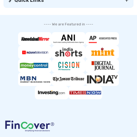
🔗 Quick Links
+
---- We are Featured in ----