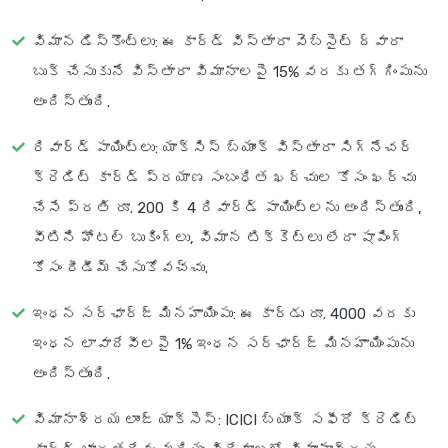
విమాన డిస్కౌంట్లు
: ఈ కార్డ్ విస్తారా వెబ్‌సైట్ ద్వారా
బుక్ చేసుకునే విస్తారా విమానాలపై 15% వరకు తగ్గింపును
అందిస్తుంది.
రివార్డ్ పాయింట్లు
: యాక్సిస్ బ్యాంక్ విస్తారా సిగ్నేచర్
క్రెడిట్ కార్డ్ ప్రయాణ సంబంధిత ఖర్చుల కోసం ఖర్చు
చేసే ప్రతి రూ. 200 కి 4 రివార్డ్ పాయింట్లను అందిస్తుంది,
వీటిని హోటల్ బుకింగ్‌లు, విమాన టిక్కెట్లు లేదా షాపింగ్
కోసం రీడీమ్ చేసుకోవచ్చు.
ఇంధన సర్‌ఛార్జ్ మినహాయింపు
: ఈ కార్డు రూ. 4000 వరకు
ఇంధన లావాదేవీలపై 1% ఇంధన సర్‌ఛార్జ్ మినహాయింపును
అందిస్తుంది.
విమానాశ్రయ లాంజ్ యాక్సెస్
: ICICI బ్యాంక్ సఫీరో క్రెడిట్