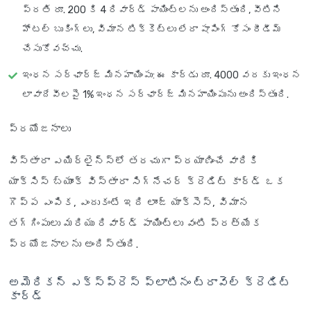
ప్రతి రూ. 200 కి 4 రివార్డ్ పాయింట్లను అందిస్తుంది, వీటిని
హోటల్ బుకింగ్‌లు, విమాన టిక్కెట్లు లేదా షాపింగ్ కోసం రీడీమ్
చేసుకోవచ్చు.
ఇంధన సర్‌ఛార్జ్ మినహాయింపు
: ఈ కార్డు రూ. 4000 వరకు ఇంధన
లావాదేవీలపై 1% ఇంధన సర్‌ఛార్జ్ మినహాయింపును అందిస్తుంది.
ప్రయోజనాలు
విస్తారా ఎయిర్‌లైన్స్‌లో తరచుగా ప్రయాణించే వారికి
యాక్సిస్ బ్యాంక్ విస్తారా సిగ్నేచర్ క్రెడిట్ కార్డ్ ఒక
గొప్ప ఎంపిక, ఎందుకంటే ఇది లాంజ్ యాక్సెస్, విమాన
తగ్గింపులు మరియు రివార్డ్ పాయింట్లు వంటి ప్రత్యేక
ప్రయోజనాలను అందిస్తుంది.
అమెరికన్ ఎక్స్‌ప్రెస్ ప్లాటినం ట్రావెల్ క్రెడిట్
కార్డ్