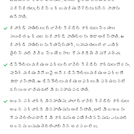
మిమ్మల్ని కవర్ చేస్తుంది. ఇందులో వైద్య అత్యవసర
పరిస్థితులు, ట్రిప్ రద్దు మరియు పోగొట్టుకున్న సామాను
ఉన్నాయి.
రివార్డ్ పాయింట్లు
: ట్రావెల్ క్రెడిట్ కార్డులు ప్రయాణ
సంబంధిత ఖర్చులకు రివార్డ్ పాయింట్లను కూడా అందిస్తాయి. ఈ
రివార్డ్ పాయింట్లను క్యాష్‌బ్యాక్, బహుమతులు లేదా ఎయిర్
మైల్స్ వంటి వివిధ ప్రయోజనాల కోసం రీడీమ్ చేసుకోవచ్చు.
డిస్కౌంట్లు మరియు ఆఫర్లు
: ట్రావెల్ క్రెడిట్ కార్డులు భోజనం,
షాపింగ్ మరియు వినోదంపై అనేక డిస్కౌంట్లు మరియు ఆఫర్లతో
కూడా వస్తాయి. ఈ డిస్కౌంట్లు మరియు ఆఫర్లు మీ పర్యటనలో
డబ్బు ఆదా చేయడంలో మీకు సహాయపడతాయి.
ఇంధన సర్‌చార్జ్ మినహాయింపు
: చాలా ట్రావెల్ క్రెడిట్ కార్డులు
ఇంధన సర్‌చార్జ్ మినహాయింపును అందిస్తాయి, అంటే మీరు ఇంధనం
కోసం చెల్లించడానికి మీ కార్డును ఉపయోగించినప్పుడు ఎటువంటి
అదనపు రుసుము చెల్లించాల్సిన అవసరం లేదు.