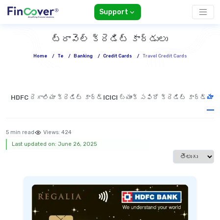
Support
ట్రావెల్ క్రెడిట్ కార్డులు
Home
/
Te
/
Banking
/
Credit Cards
/
Travel Credit Cards
HDFC రెగాలియా క్రెడిట్ కార్డ్
ICICI బ్యాంక్ సఫిరో క్రెడిట్ కార్డ్
యాక్
5 min read
Views:
424
Last updated on: June 26, 2025
Select langua