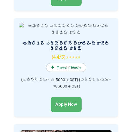
అమెరికన్ ఎక్స్‌ప్రెస్ ప్లాటినం ట్రావెల్
క్రెడిట్ కార్డ్
(4.4/5) ★ ★ ★ ★ ☆
✦
Travel friendly
(జాయినింగ్ ఫీజు - రూ. 3000 + GST) (వార్షిక రుసుము -
రూ. 3000 + GST)
Apply Now