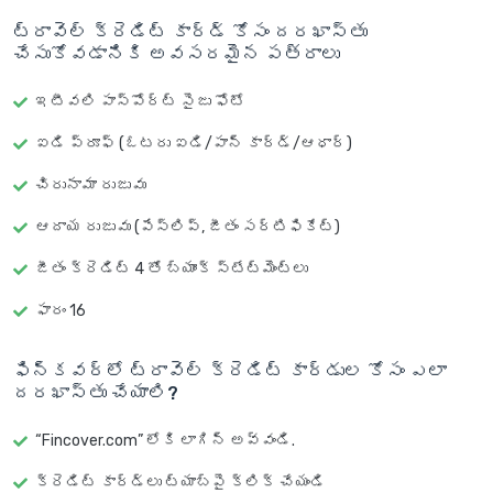
ట్రావెల్ క్రెడిట్ కార్డ్ కోసం దరఖాస్తు
చేసుకోవడానికి అవసరమైన పత్రాలు
ఇటీవలి పాస్‌పోర్ట్ సైజు ఫోటో
ఐడి ప్రూఫ్ (ఓటరు ఐడి/పాన్ కార్డ్/ఆధార్)
చిరునామా రుజువు
ఆదాయ రుజువు (పేస్లిప్, జీతం సర్టిఫికేట్)
జీతం క్రెడిట్ 4 తో బ్యాంక్ స్టేట్‌మెంట్‌లు
ఫారం 16
ఫిన్‌కవర్‌లో ట్రావెల్ క్రెడిట్ కార్డుల కోసం ఎలా
దరఖాస్తు చేయాలి?
“Fincover.com” లోకి లాగిన్ అవ్వండి.
క్రెడిట్ కార్డ్‌లు
ట్యాబ్‌పై క్లిక్ చేయండి