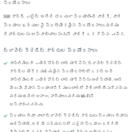
ప్రయోజనాలు
SBI కార్డ్ ఎలైట్ అనేది తరచుగా ప్రయాణించే వారికి, వారి
ప్రయాణ ఖర్చులపై ప్రత్యేకమైన ప్రయోజనాలు మరియు
రివార్డులను ఆస్వాదించాలనుకునే వారికి ఒక గొప్ప ఎంపిక.
ట్రావెల్ క్రెడిట్ కార్డుల ప్రయోజనాలు
కాంప్లిమెంటరీ ఎయిర్‌పోర్ట్ లాంజ్ యాక్సెస్
: ట్రావెల్ క్రెడిట్
కార్డ్‌ల యొక్క ముఖ్యమైన ప్రయోజనాల్లో ఒకటి అవి
కాంప్లిమెంటరీ ఎయిర్‌పోర్ట్ లాంజ్ యాక్సెస్‌ను అందిస్తాయి. అంటే
మీరు మీ విమాన ప్రయాణానికి ముందు లాంజ్‌లో విశ్రాంతి తీసుకోవచ్చు
మరియు ఉచిత ఆహారం, పానీయాలు మరియు Wi-Fiని
ఆస్వాదించవచ్చు.
ప్రయాణ బీమా
: చాలా ట్రావెల్ క్రెడిట్ కార్డులు ప్రయాణ బీమాను
అందిస్తాయి, ఇది మీ పర్యటనలో ఏదైనా ప్రమాదం జరిగితే