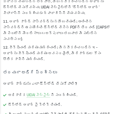
ప్రాసెస్ చేయబడిన తర్వాత, మీరు నవీకరించబడిన ఆధార్‌ను
డౌన్‌లోడ్ చేసుకోవచ్చు. UIDAI వెబ్‌సైట్‌లోని ‘డౌన్‌లోడ్ ఆధార్’
విభాగాన్ని సందర్శించడం ద్వారా దీన్ని చేయవచ్చు.
ఆధార్ కార్డ్ పాస్‌వర్డ్‌ను నమోదు చేయండి:
అందించిన
పాస్‌వర్డ్‌ని ఉపయోగించి డౌన్‌లోడ్ చేసిన PDFని తెరవండి (CAPSలో
మీ పేరులోని మొదటి నాలుగు అక్షరాలు తరువాత మీ పుట్టిన
సంవత్సరం).
వీక్షించండి మరియు ముద్రించండి:
మీ నవీకరించబడిన ఇ-
ఆధార్‌ను వీక్షించండి మరియు అవసరమైతే, మీ రికార్డుల కోసం
భౌతిక కాపీని ముద్రించండి.
తరచుగా అడిగే ప్రశ్నలు
ఆధార్ కార్డును ఎలా డౌన్‌లోడ్ చేసుకోవాలి?
అధికారిక
UIDAI వెబ్‌సైట్
ని సందర్శించండి.
డౌన్‌లోడ్ ఆధార్
పై క్లిక్ చేయండి.