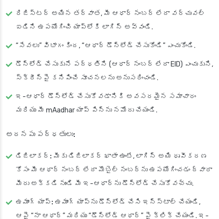
రిజిస్టర్ అయిన తర్వాత, మీ ఆధార్ నంబర్ లేదా వర్చువల్
ఐడిని ఉపయోగించి యాప్‌లోకి లాగిన్ అవ్వండి.
“సేవలు” విభాగం కింద, “ఆధార్ డౌన్‌లోడ్ చేసుకోండి” ఎంచుకోండి.
డౌన్‌లోడ్ చేసుకునే పద్ధతిని (ఆధార్ నంబర్ లేదా EID) ఎంచుకుని,
స్క్రీన్‌పై కనిపించే సూచనలను అనుసరించండి.
ఇ-ఆధార్ డౌన్‌లోడ్ చేసుకోవడానికి అవసరమైన సమాచారం
మరియు మీ mAadhar యాప్ పిన్‌ను నమోదు చేయండి.
అదనపు పద్ధతులు:
డిజిలాకర్:
మీకు డిజిలాకర్ ఖాతా ఉంటే, లాగిన్ అయి ధృవీకరణ
కోసం మీ ఆధార్ నంబర్ లేదా మొబైల్ నంబర్‌ను ఉపయోగించడం ద్వారా
మీరు అక్కడి నుండి మీ ఇ-ఆధార్‌ను డౌన్‌లోడ్ చేసుకోవచ్చు.
ఉమాంగ్ యాప్:
ఉమాంగ్ యాప్‌ను డౌన్‌లోడ్ చేసి ఇన్‌స్టాల్ చేయండి,
ఆపై “నా ఆధార్” మరియు “డౌన్‌లోడ్ ఆధార్” పై క్లిక్ చేయండి. ఇ-