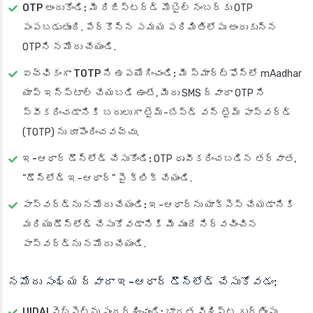
OTP అందుకోండి:
మీ రిజిస్టర్డ్ మొబైల్ నంబర్‌కు OTP
పంపబడుతుంది. పేర్కొన్న సమయ పరిమితిలోపు అందుకున్న
OTPని నమోదు చేయండి.
ఐచ్ఛికంగా TOTP ని ఉపయోగించండి:
మీ స్మార్ట్‌ఫోన్‌లో mAadhar
యాప్ ఇన్‌స్టాల్ చేయబడి ఉంటే, మీరు SMS ద్వారా OTP ని
స్వీకరించడానికి బదులుగా టైమ్-బేస్డ్ వన్ టైమ్ పాస్‌వర్డ్
(TOTP) ను రూపొందించవచ్చు.
ఇ-ఆధార్ డౌన్‌లోడ్ చేసుకోండి:
OTP ధృవీకరించబడిన తర్వాత,
“డౌన్‌లోడ్ ఇ-ఆధార్” పై క్లిక్ చేయండి.
పాస్‌వర్డ్‌ను నమోదు చేయండి:
ఇ-ఆధార్‌ను యాక్సెస్ చేయడానికి
మరియు డౌన్‌లోడ్ చేసుకోవడానికి మీ ముందే నిర్వచించిన
పాస్‌వర్డ్‌ను నమోదు చేయండి.
నమోదు సంఖ్య ద్వారా ఇ-ఆధార్ డౌన్‌లోడ్ చేసుకోవడం:
UIDAI వెబ్‌సైట్‌ను సందర్శించండి:
భారత విశిష్ట గుర్తింపు