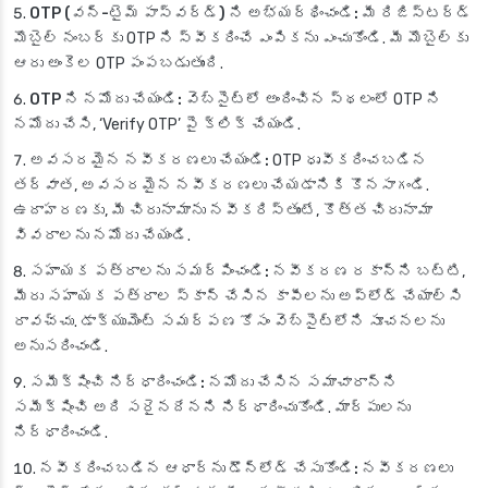
OTP (వన్-టైమ్ పాస్‌వర్డ్) ని అభ్యర్థించండి:
మీ రిజిస్టర్డ్
మొబైల్ నంబర్‌కు OTP ని స్వీకరించే ఎంపికను ఎంచుకోండి. మీ మొబైల్‌కు
ఆరు అంకెల OTP పంపబడుతుంది.
OTP ని నమోదు చేయండి:
వెబ్‌సైట్‌లో అందించిన స్థలంలో OTP ని
నమోదు చేసి, ‘Verify OTP’ పై క్లిక్ చేయండి.
అవసరమైన నవీకరణలు చేయండి:
OTP ధృవీకరించబడిన
తర్వాత, అవసరమైన నవీకరణలు చేయడానికి కొనసాగండి.
ఉదాహరణకు, మీ చిరునామాను నవీకరిస్తుంటే, కొత్త చిరునామా
వివరాలను నమోదు చేయండి.
సహాయక పత్రాలను సమర్పించండి:
నవీకరణ రకాన్ని బట్టి,
మీరు సహాయక పత్రాల స్కాన్ చేసిన కాపీలను అప్‌లోడ్ చేయాల్సి
రావచ్చు. డాక్యుమెంట్ సమర్పణ కోసం వెబ్‌సైట్‌లోని సూచనలను
అనుసరించండి.
సమీక్షించి నిర్ధారించండి:
నమోదు చేసిన సమాచారాన్ని
సమీక్షించి అది సరైనదేనని నిర్ధారించుకోండి. మార్పులను
నిర్ధారించండి.
నవీకరించబడిన ఆధార్‌ను డౌన్‌లోడ్ చేసుకోండి:
నవీకరణలు