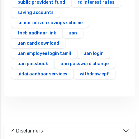
public provident fund
rd interest rates
saving accounts
senior citizen savings scheme
tneb aadhaar link
uan
uan card download
uan employee login tamil
uan login
uan passbook
uan password change
uidai aadhaar services
withdraw epf
📌 Disclaimers