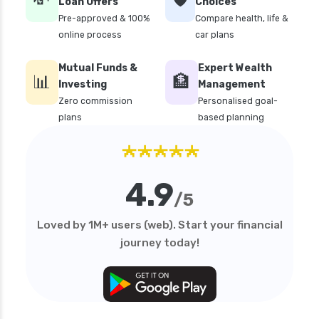
Loan Offers
Choices
Pre-approved & 100%
Compare health, life &
online process
car plans
Mutual Funds &
Expert Wealth
📊
🏦
Investing
Management
Zero commission
Personalised goal-
plans
based planning
★★★★★
4.9
/5
Loved by 1M+ users (web). Start your financial
journey today!