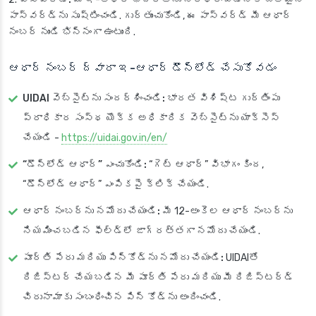
పాస్‌వర్డ్‌ను సృష్టించండి. గుర్తుంచుకోండి, ఈ పాస్‌వర్డ్ మీ ఆధార్
నంబర్ నుండి భిన్నంగా ఉంటుంది.
ఆధార్ నంబర్ ద్వారా ఇ-ఆధార్ డౌన్‌లోడ్ చేసుకోవడం
UIDAI వెబ్‌సైట్‌ను సందర్శించండి:
భారత విశిష్ట గుర్తింపు
ప్రాధికార సంస్థ యొక్క అధికారిక వెబ్‌సైట్‌ను యాక్సెస్
చేయండి -
https://uidai.gov.in/en/
“డౌన్‌లోడ్ ఆధార్” ఎంచుకోండి:
“గెట్ ఆధార్” విభాగం కింద,
“డౌన్‌లోడ్ ఆధార్” ఎంపికపై క్లిక్ చేయండి.
ఆధార్ నంబర్‌ను నమోదు చేయండి:
మీ 12-అంకెల ఆధార్ నంబర్‌ను
నియమించబడిన ఫీల్డ్‌లో జాగ్రత్తగా నమోదు చేయండి.
పూర్తి పేరు మరియు పిన్‌కోడ్‌ను నమోదు చేయండి:
UIDAIతో
రిజిస్టర్ చేయబడిన మీ పూర్తి పేరు మరియు మీ రిజిస్టర్డ్
చిరునామాకు సంబంధించిన పిన్ కోడ్‌ను అందించండి.