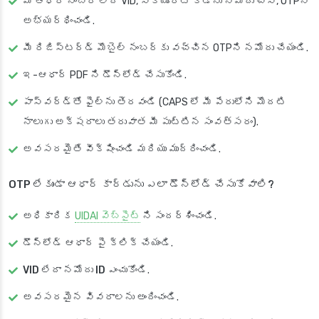
మీ ఆధార్ నంబర్ లేదా VID, సెక్యూరిటీ కోడ్‌ను నమోదు చేసి, OTPని
అభ్యర్థించండి.
మీ రిజిస్టర్డ్ మొబైల్ నంబర్‌కు వచ్చిన OTPని నమోదు చేయండి.
ఇ-ఆధార్ PDF ని డౌన్‌లోడ్ చేసుకోండి.
పాస్‌వర్డ్‌తో ఫైల్‌ను తెరవండి (CAPS లో మీ పేరులోని మొదటి
నాలుగు అక్షరాలు తరువాత మీ పుట్టిన సంవత్సరం).
అవసరమైతే వీక్షించండి మరియు ముద్రించండి.
OTP లేకుండా ఆధార్ కార్డును ఎలా డౌన్‌లోడ్ చేసుకోవాలి?
అధికారిక
UIDAI వెబ్‌సైట్
ని సందర్శించండి.
డౌన్‌లోడ్ ఆధార్
పై క్లిక్ చేయండి.
VID
లేదా
నమోదు ID
ఎంచుకోండి.
అవసరమైన వివరాలను అందించండి.