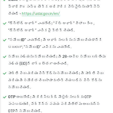
ప్రాధికార సంస్థ యొక్క అధికారిక వెబ్‌సైట్‌ను యాక్సెస్
చేయండి -
https://uidai.gov.in/en/
“డౌన్‌లోడ్ ఆధార్” ఎంచుకోండి:
“గెట్ ఆధార్” విభాగం కింద,
“డౌన్‌లోడ్ ఆధార్” ఎంపికపై క్లిక్ చేయండి.
“నమోదు ID” ఎంచుకోండి:
మీ ఆధార్ నంబర్‌ను నమోదు చేయడానికి
బదులుగా, “నమోదు ID” ఎంపికను ఎంచుకోండి.
నమోదు సంఖ్యను నమోదు చేయండి:
మీ 28-అంకెల నమోదు గుర్తింపు
సంఖ్య (EID)ని జాగ్రత్తగా అందించండి.
పూర్తి పేరు మరియు పిన్‌కోడ్‌ను నమోదు చేయండి:
మీ పూర్తి పేరు
మరియు మీ నమోదిత చిరునామాకు లింక్ చేయబడిన పిన్ కోడ్‌ను
నమోదు చేయండి.
OTP అందుకోండి:
మీ రిజిస్టర్డ్ మొబైల్ నంబర్‌కు OTP
పంపబడుతుంది. పేర్కొన్న సమయ పరిమితిలోపు అందుకున్న
OTPని నమోదు చేయండి.