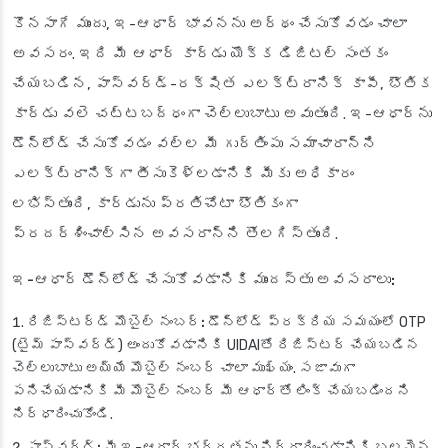
కొనసాగే ముందు, ఇ-ఆధార్ భావనను అర్థం చేసుకోవడం చాలా
అవసరం. ఇది మీ ఆధార్ కార్డు యొక్క డిజిటల్ సంతకం
చేయబడిన, పాస్‌వర్డ్-రక్షిత ఎలక్ట్రానిక్ కాపీ, భౌతిక
కార్డు వలె చట్టబద్ధంగా చెల్లుబాటు అవుతుంది. ఇ-ఆధార్‌ను
డౌన్‌లోడ్ చేసుకోవడం వల్ల మీ గుర్తింపు సమాచారాన్ని
ఎలక్ట్రానిక్‌గా తీసుకెళ్లడానికి మీకు అధికారం
లభిస్తుంది, కార్డును ప్రతిచోటా భౌతికంగా
ప్రదర్శించాల్సిన అవసరాన్ని తొలగిస్తుంది.
ఇ-ఆధార్ డౌన్‌లోడ్ చేసుకోవడానికి ముందస్తు అవసరాలు:
రిజిస్టర్డ్ మొబైల్ నంబర్:
డౌన్‌లోడ్ ప్రక్రియ సమయంలో OTP
(టైమ్ పాస్‌వర్డ్) అందుకోవడానికి UIDAIతో రిజిస్టర్ చేయబడిన
చెల్లుబాటు అయ్యే మొబైల్ నంబర్ చాలా ముఖ్యం. సజావుగా
పనిచేయడానికి మీ మొబైల్ నంబర్ మీ ఆధార్‌తో లింక్ చేయబడిందని
నిర్ధారించుకోండి.
పాస్‌వర్డ్:
మీ ఇ-ఆధార్ భద్రతను నిర్ధారించడానికి బలమైన