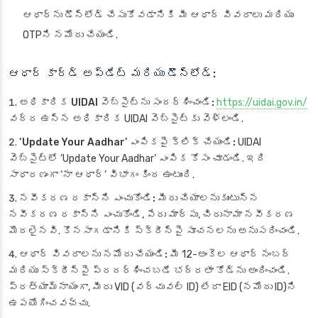
ఆధార్‌ను డౌన్‌లోడ్ చేసుకోవడానికి మీ ఆధార్ వివరాలు మరియు
OTPని నమోదు చేయండి.
ఆధార్ కార్డ్ అప్‌డేట్
మరియు డౌన్‌లోడ్:
అధికారిక UIDAI వెబ్‌సైట్‌ను సందర్శించండి:
https://uidai.gov.in/
వద్ద ఉన్న అధికారిక UIDAI వెబ్‌సైట్‌కు వెళ్లండి.
‘Update Your Aadhar’ ఎంపికపై క్లిక్ చేయండి:
UIDAI
వెబ్‌సైట్‌లో ‘Update Your Aadhar’ ఎంపిక కోసం చూడండి. ఇది
సాధారణంగా ‘నా ఆధార్’ విభాగం కింద ఉంటుంది.
నవీకరణ రకాన్ని ఎంచుకోండి:
మీరు చేయాలనుకుంటున్న
నవీకరణ రకాన్ని ఎంచుకోండి, పేరు మార్పు, చిరునామా నవీకరణ
మొదలైనవి. కొనసాగడానికి స్క్రీన్‌పై సూచనలను అనుసరించండి.
ఆధార్ వివరాలను నమోదు చేయండి:
మీ 12-అంకెల ఆధార్ నంబర్
మరియు స్క్రీన్‌పై ప్రదర్శించబడే భద్రతా కోడ్‌ను అందించండి.
ప్రత్యామ్నాయంగా, మీరు VID (వర్చువల్ ID) లేదా EID (నమోదు ID)ని
ఉపయోగించవచ్చు.