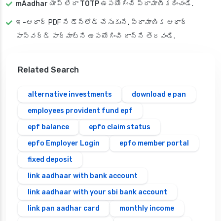
mAadhar యాప్
లేదా
TOTP
ఉపయోగించి ప్రామాణీకరించండి.
ఇ-ఆధార్ PDF ని డౌన్‌లోడ్ చేసుకుని, ప్రామాణిక ఆధార్
పాస్‌వర్డ్ ఫార్మాట్‌ని ఉపయోగించి దాన్ని తెరవండి.
Related Search
alternative investments
download e pan
employees provident fund epf
epf balance
epfo claim status
epfo Employer Login
epfo member portal
fixed deposit
link aadhaar with bank account
link aadhaar with your sbi bank account
link pan aadhar card
monthly income