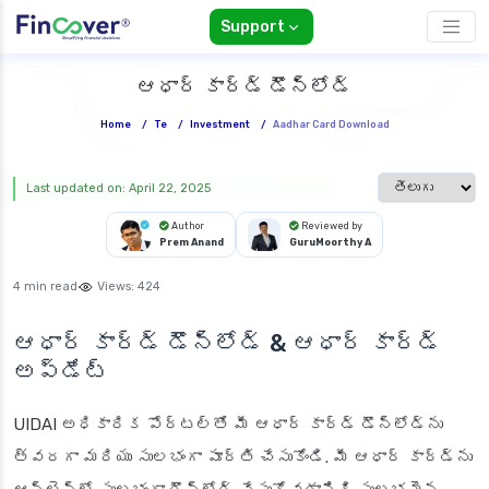
Support
ఆధార్ కార్డ్ డౌన్‌లోడ్
Home
/
Te
/
Investment
/
Aadhar Card Download
Select languag
Last updated on: April 22, 2025
Author
Reviewed by
Prem Anand
GuruMoorthy A
4 min read
Views:
424
ఆధార్ కార్డ్ డౌన్‌లోడ్ & ఆధార్ కార్డ్
అప్‌డేట్
UIDAI అధికారిక పోర్టల్‌తో మీ ఆధార్ కార్డ్ డౌన్‌లోడ్‌ను
త్వరగా మరియు సులభంగా పూర్తి చేసుకోండి. మీ ఆధార్ కార్డ్‌ను