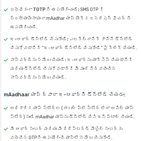
ఐచ్ఛికంగా TOTP ని ఉపయోగించండి:
SMS OTP కి
ప్రత్యామ్నాయంగా mAadhar యాప్ యొక్క జనరేషన్ ఫీచర్ ని
ఉపయోగించండి.
ఇ-ఆధార్ డౌన్‌లోడ్ చేసుకోండి:
ఎలక్ట్రానిక్ కాపీని డౌన్‌లోడ్
చేసుకోవడానికి “ఇ-ఆధార్ డౌన్‌లోడ్ చేసుకోండి” పై క్లిక్ చేయండి.
పాస్‌వర్డ్‌ను నమోదు చేయండి:
ఇ-ఆధార్‌ను యాక్సెస్ చేయడానికి
మరియు డౌన్‌లోడ్ చేసుకోవడానికి మీ ముందే నిర్వచించిన
పాస్‌వర్డ్‌ను నమోదు చేయండి.
mAadhaar యాప్ ద్వారా ఇ-ఆధార్‌ని డౌన్‌లోడ్ చేయడం:
అధికారిక యాప్ స్టోర్‌ల (గూగుల్ ప్లే స్టోర్ లేదా ఆపిల్ యాప్
స్టోర్) నుండి mAadhar యాప్‌ను డౌన్‌లోడ్ చేసి ఇన్‌స్టాల్ చేయండి.
మీ ఆధార్ నంబర్ మరియు మీ రిజిస్టర్డ్ మొబైల్ నంబర్‌కు
వచ్చిన OTPని ఉపయోగించి యాప్‌లో నమోదు చేసుకోండి.