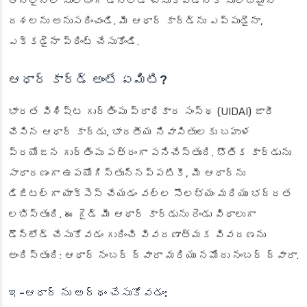
ఆన్‌లైన్‌లో సులభంగా డౌన్‌లోడ్ చేసుకోవడానికి సులభమైన
దశలను అనుసరించండి. మీ ఆధార్ కార్డ్‌ను ఎప్పుడైనా,
ఎక్కడైనా ప్రింట్ చేసుకోండి.
ఆధార్ కార్డ్ అంటే ఏమిటి?
భారత విశిష్ట గుర్తింపు ప్రాధికార సంస్థ (UIDAI) జారీ
చేసిన ఆధార్ కార్డు, భారతీయ నివాసితులకు బహుళ
ప్రయోజన గుర్తింపు పత్రంగా పనిచేస్తుంది. భౌతిక కార్డును
సాధారణంగా ఉపయోగిస్తున్నప్పటికీ, మీ ఆధార్‌ను
డిజిటల్‌గా యాక్సెస్ చేయడం వల్ల సౌలభ్యం మరియు భద్రత
లభిస్తుంది. ఈ గైడ్ మీ ఆధార్ కార్డును రెండు విధాలుగా
డౌన్‌లోడ్ చేసుకోవడం గురించి వివరణాత్మక వివరణను
అందిస్తుంది: ఆధార్ నంబర్ ద్వారా మరియు నమోదు నంబర్ ద్వారా.
ఇ-ఆధార్ ను అర్థం చేసుకోవడం: