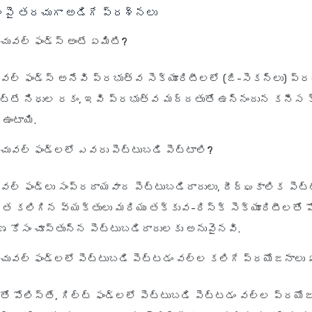
్లపై తరచుగా అడిగే ప్రశ్నలు
ూచువల్ ఫండ్స్ అంటే ఏమిటి?
ువల్ ఫండ్స్ అనేవి ప్రభుత్వ సెక్యూరిటీలలో (జి-సెకన్లు) ప్ర
ెట్టే నిధుల రకం, ఇవి ప్రభుత్వ మద్దతుతో ఉన్నందున కనీస క
 ఉంటాయి.
యూచువల్ ఫండ్లలో ఎవరు పెట్టుబడి పెట్టాలి?
చువల్ ఫండ్లు సంప్రదాయవాద పెట్టుబడిదారులు, దీర్ఘకాలిక పెట్
ఖత కలిగిన వ్యక్తులు మరియు తక్కువ-రిస్క్ సెక్యూరిటీలతో పో
 కోసం చూస్తున్న పెట్టుబడిదారులకు అనువైనవి.
యూచువల్ ఫండ్లలో పెట్టుబడి పెట్టడం వల్ల కలిగే ప్రయోజనాలు 
 పోలిస్తే, గిల్ట్ ఫండ్లలో పెట్టుబడి పెట్టడం వల్ల ప్రయో