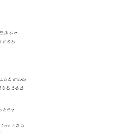
త్యేకంగా
్రెడిట్
టుబడిదారులు,
ర్ట్‌ఫోలియో
ఏమిటి?
జనాలు కనీస