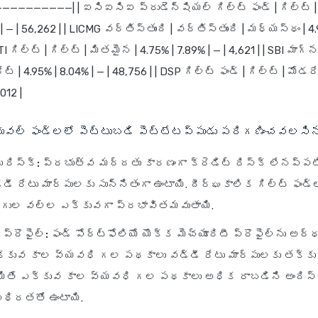
———————————| | ఐసిఐసిఐ ప్రుడెన్షియల్ గిల్ట్ ఫండ్ | గిల్ట్ |
 | — | 56,262 | | LICMG వర్తిస్తుంది | వర్తిస్తుంది | మధ్యస్థం | 4.
UTI గిల్ట్ | గిల్ట్ | మితమైన | 4.75% | 7.89% | — | 4,621 | | SBI మాగ్
ట్ | 4.95% | 8.04% | — | 48,756 | | DSP గిల్ట్ ఫండ్ | గిల్ట్ | మోడరే
012 |
ూచువల్ ఫండ్లలో పెట్టుబడి పెట్టేటప్పుడు పరిగణించవలసిన
 రిస్క్:
ప్రభుత్వ మద్దతు కారణంగా క్రెడిట్ రిస్క్ లేనప్పటి
్డీ రేటు మార్పులకు సున్నితంగా ఉంటాయి. దీర్ఘకాలిక గిల్ట్ ఫండ్
్గుల వల్ల ఎక్కువగా ప్రభావితమవుతాయి.
 ప్రొఫైల్:
ఫండ్ పోర్ట్‌ఫోలియో యొక్క మెచ్యూరిటీ ప్రొఫైల్‌ను అర్
తక్కువ కాల వ్యవధి గల పథకాలు వడ్డీ రేటు మార్పులకు తక్కువ
అయితే ఎక్కువ కాల వ్యవధి గల పథకాలు అధిక రాబడిని అందిస్త
థిరతతో ఉంటాయి.