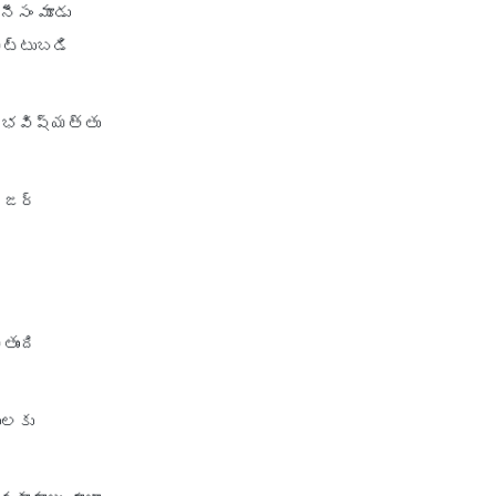
ీసం మూడు
ెట్టుబడి
ి భవిష్యత్తు
నేజర్
తుంది
ులకు