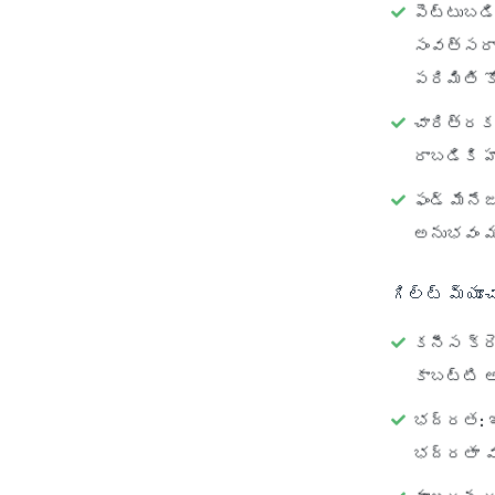
పెట్టుబడి
సంవత్సరాల
పరిమితి క
చారిత్రక
రాబడికి హా
ఫండ్ మేనేజ
అనుభవం మర
గిల్ట్ మ్య
కనీస క్రె
కాబట్టి అ
భద్రత:
ఇ
భద్రతా వల