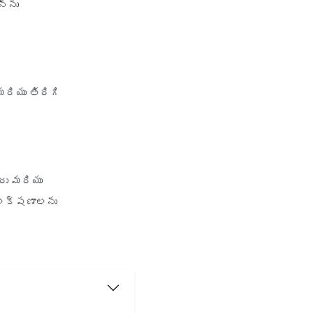
న్ను
రియు తిరిగి
రు మరియు
క లక్షణాలను