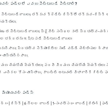
చువల్ ఫండ్లలో ఎవరు పెట్టుబడి పెట్టాలి?
పెట్టుబడిదారులు:
తక్కువ క్రెడిట్ రిస్క్‌తో తక్కువ-రిస్క్
వ్యక్తులు.
ముఖత పెట్టుబడిదారులు:
ప్రైవేట్ సంస్థల కంటే ప్రభుత్వ-మ
టీల భద్రతను ఇష్టపడే పెట్టుబడిదారులు
కునేవారు:
ప్రభుత్వ సెక్యూరిటీల నుండి వడ్డీ చెల్లింపుల ద్వా
ం చూస్తున్నవారు.
మణ చేయబోయే వ్యక్తులు:
పదవీ విరమణ చేయబోయే వ్యక్తులు స
రీ ఎంపికల కోసం చూస్తారు, కాబట్టి అటువంటి విభాగానికి గిల్ట్ ఫ
ి
్ మ్యూచువల్ ఫండ్స్
 వర్గం | రిస్క్ | 6 నెలల రాబడి | 1-సంవత్సరం రాబడి | రేటింగ్ | ఫండ