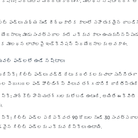
రక్షణ:
ప్రభుత్వ మద్దతు కారణంగా, మూలధన నష్టం జరిగే అవ
్ట్ ఫండ్లు మధ్య నుండి దీర్ఘకాలిక కాలంలో సహేతుకమైన రాబడిని
రయోజనాలు:
మూడు సంవత్సరాల కంటే ఎక్కువ కాలం ఉంచుకున్నప్పుడ
ిక మూలధన లాభాలపై ఇండెక్సేషన్ ప్రయోజనాలకు అవకాశం.
చువల్ ఫండ్లలో ఉండే నష్టాలు
 రిస్క్:
గిల్ట్ ఫండ్లు వడ్డీ రేటు కదలికలకు చాలా సున్నితంగా 
్ల పెరుగుదల ఫండ్ హోల్డింగ్స్ విలువ తగ్గడానికి దారితీస్తుంది
ిస్క్:
మార్కెట్ హెచ్చుతగ్గులకు లోబడి ఉంటుంది, అయితే ఈక్విటీ 
.
స్క్:
గిల్ట్ ఫండ్ల పరిపక్వత 90 రోజుల నుండి 30 సంవత్సర
ొడవైన గిల్ట్ ఫండ్లకు ఎక్కువ రిస్క్‌లు ఉంటాయి.