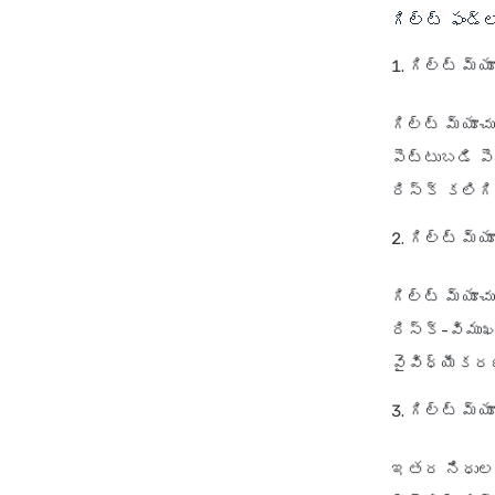
గిల్ట్ ఫండ
గిల్ట్ మ్య
గిల్ట్ మ్యూచ
పెట్టుబడి ప
రిస్క్ కలిగి
గిల్ట్ మ్
గిల్ట్ మ్యూ
రిస్క్-విము
వైవిధ్యీకరణ
గిల్ట్ మ్
ఇతర నిధులతో