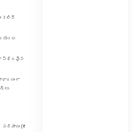
 ఆకలిని
ద్దతుగల
రా స్థిరమైన
ాధారణంగా
ండ్లు
్ పరిమాణం (₹