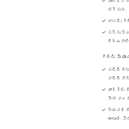
మూలధన 
తక్కువ.
రాబడి:
గిల
పన్ను ప్
దీర్ఘకాల
గిల్ట్ మ్యూ
వడ్డీ రేటు
వడ్డీ రేట
మార్కెట్ ర
కొంత వరకు
వ్యవధి రి
ఉంటుంది. ప