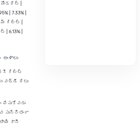
 మోడరేట్ |
95% | 7.33% |
నమ్ గిల్ట్ |
ట్ | 6.13% |
 అంశాలు
కీ గిల్ట్
లు వడ్డీ రేటు
థం చేసుకోవడం
 సున్నితంగా
ాయి కానీ