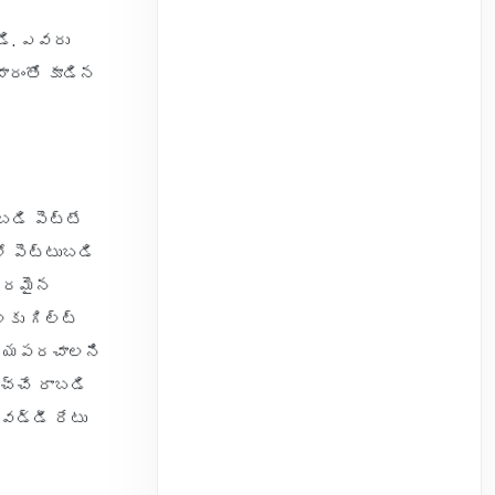
డి. ఎవరు
ారంతో కూడిన
బడి పెట్టే
ో పెట్టుబడి
థిరమైన
కు గిల్ట్
విధ్యపరచాలని
వచ్చే రాబడి
వడ్డీ రేటు