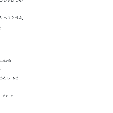
కాశాలు చాలా
 అందిస్తాయి.
ు
ఉంటాయి.
.
ఫండ్ల కంటే
ాల వరకు