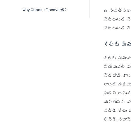
Why Choose Fincover®?
ఈ సంవత్సరం 
పెట్టుబడి ప
పెట్టుబడి న
గిల్ట్ మ్
గిల్ట్ మ్యూచ
మ్యూచువల్ ఫ
పెడతాయి కాబ
రాబడి మరియు
ఫండ్స్ అనువ
చూస్తున్న వా
వడ్డీ రేటు 
రిస్క్ సంభావ