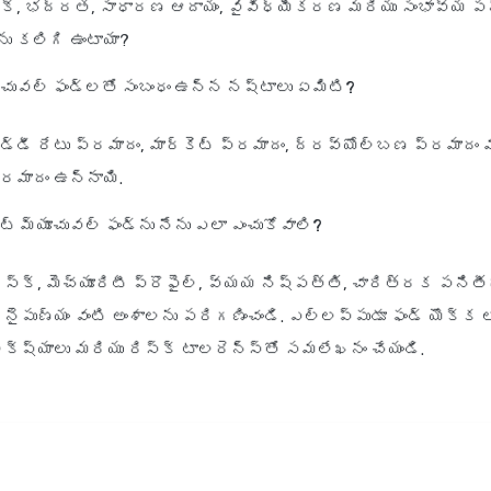
స్క్, భద్రత, సాధారణ ఆదాయం, వైవిధ్యీకరణ మరియు సంభావ్య ప
 కలిగి ఉంటాయా?
యూచువల్ ఫండ్లతో సంబంధం ఉన్న నష్టాలు ఏమిటి?
్డీ రేటు ప్రమాదం, మార్కెట్ ప్రమాదం, ద్రవ్యోల్బణ ప్రమాదం మ
్రమాదం ఉన్నాయి.
్ మ్యూచువల్ ఫండ్‌ను నేను ఎలా ఎంచుకోవాలి?
ిస్క్, మెచ్యూరిటీ ప్రొఫైల్, వ్యయ నిష్పత్తి, చారిత్రక పనితీ
్ నైపుణ్యం వంటి అంశాలను పరిగణించండి. ఎల్లప్పుడూ ఫండ్ యొక్
క్ష్యాలు మరియు రిస్క్ టాలరెన్స్‌తో సమలేఖనం చేయండి.