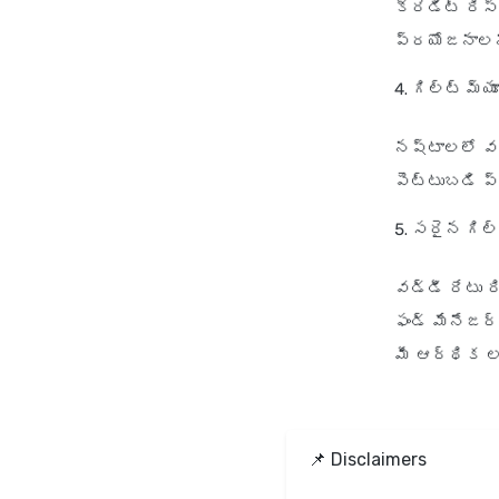
క్రెడిట్ రి
ప్రయోజనాలను
గిల్ట్ మ్
నష్టాలలో వడ
పెట్టుబడి ప
సరైన గిల్ట
వడ్డీ రేటు ర
ఫండ్ మేనేజర
మీ ఆర్థిక ల
📌 Disclaimers