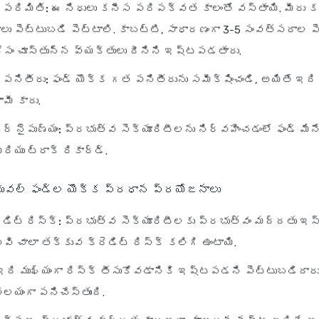
 పరిమితి:
ఈ నిధులు కనీస పరిపక్వత కాలంతో వస్తాయి. మీరు కన
ు పెట్టుబడి పెట్టాలి. కాబట్టి, సాధారణంగా 3-5 సంవత్సరాల ప
ోసం చూస్తున్న వ్యక్తులు దీనిని ఇష్టపడతారు.
 పనితీరు:
ఫండ్ యొక్క గత పనితీరును సమీక్షించండి, అయితే ఇద
మీ కాదు.
ర్ నైపుణ్యం:
ప్రభుత్వ సెక్యూరిటీలను నిర్వహించడంలో ఫండ్ మే
ియు ట్రాక్ రికార్డ్.
ూచువల్ ఫండ్ల యొక్క ప్రధాన ప్రయోజనాలు
డిట్ రిస్క్:
ప్రభుత్వ సెక్యూరిటీలకు ప్రభుత్వం మద్దతు ఇస్
వి చాలా తక్కువ క్రెడిట్ రిస్క్ కలిగి ఉంటాయి.
ది ముఖ్యంగా రిస్క్ తీసుకోవడానికి ఇష్టపడని పెట్టుబడిదార
యంగా పనిచేస్తుంది.