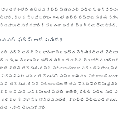
భారతదేశంలోని ఉత్తమ గిల్ట్ మ్యూచువల్ ఫండ్లను అన్వేషించం
ెట్టాలి, కీలక ప్రయోజనాలు, ఇందులో ఉన్న నష్టాలు మరియు సమాచ
ిర్ణయాలు తీసుకోవడానికి తరచుగా అడిగే ప్రశ్నలు తెలుసుకోండి.
యూచువల్ ఫండ్స్ అంటే ఏమిటి?
ువల్ ఫండ్స్ అనేవి ప్రధానంగా ప్రభుత్వ సెక్యూరిటీలలో పెట్టు
ండ్ రకం. ఈ నిధులు ప్రభుత్వ మద్దతు ఉన్న ప్రభుత్వ బాండ్లల
ట్టి వీటిని తక్కువ-రిస్క్ పెట్టుబడులుగా పరిగణిస్తారు. స్
 ప్రిన్సిపల్ భద్రత కోరుకునే సంప్రదాయవాద పెట్టుబడిదారుల
ైనవి. తక్కువ-రిస్క్ పెట్టుబడులతో తమ పోర్ట్‌ఫోలియోను వై
రికి ఇవి మంచి ఎంపికను అందిస్తాయి. అయితే, గిల్ట్ ఫండ్ల నుండి 
కదలికల ద్వారా ప్రభావితమవుతుంది, కాబట్టి పెట్టుబడిదారులు 
్యత గురించి తెలుసుకోవాలి.