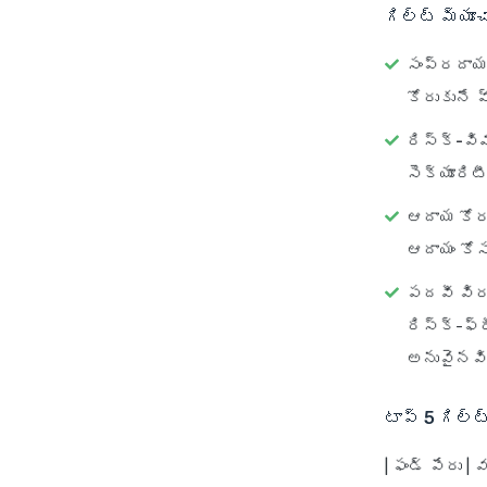
గిల్ట్ మ్యూ
సంప్రదాయ 
కోరుకునే 
రిస్క్-వి
సెక్యూరి
ఆదాయ కోరు
ఆదాయం కోస
పదవీ విర
రిస్క్-ఫ్
అనువైనవ
టాప్ 5 గిల్ట
| ఫండ్ పేరు |