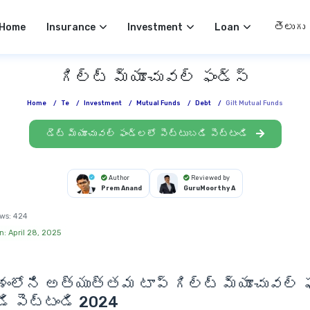
Select 
Home
Insurance
Investment
Loan
గిల్ట్ మ్యూచువల్ ఫండ్స్
Home
/
Te
/
Investment
/
Mutual Funds
/
Debt
/
Gilt Mutual Funds
డెట్ మ్యూచువల్ ఫండ్లలో పెట్టుబడి పెట్టండి
Author
Reviewed by
Prem Anand
GuruMoorthy A
ws:
424
n: April 28, 2025
శంలోని అత్యుత్తమ
టాప్ గిల్ట్ మ్యూచువల్ 
ి పెట్టండి 2024