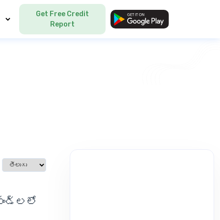
Get Free Credit
Language
Report
Select language
ఫండ్లలో