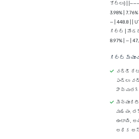
కోట్లు) | |—
3.98% | 7.76%
— | 448.8 | | 
గిల్ట్ | మోడరే
8.97% | — | 47,
గిల్ట్ మ్య
వడ్డీ రేటు
ఫండ్లు వడ
హెచ్చుతగ
మెచ్యూరిటీ
ముఖ్యం. 
ఉంటాయి, 
అధిక అస్