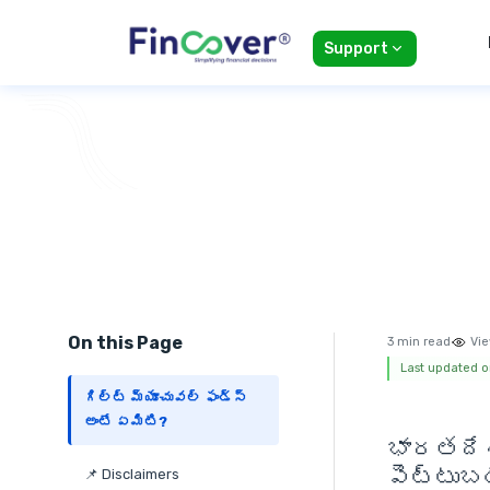
Support
On this Page
3 min read
Vie
Last updated o
గిల్ట్ మ్యూచువల్ ఫండ్స్
అంటే ఏమిటి?
భారతదే
పెట్టుబడ
📌 Disclaimers