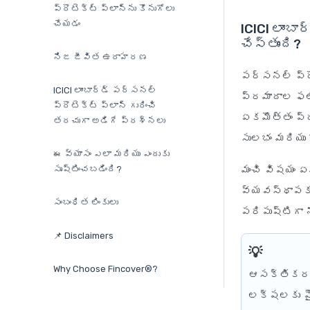
ప్రొటెక్ట్ ప్లాన్‌ను కొనుగోలు
చేయడం
ICICI లాంబ
చేస్తుంది?
నిజ జీవిత ఉదాహరణ
పర్సనల్ ప్రొ
ICICI లాంబార్డ్ పర్సనల్
ప్రమాదాల ఫలి
ప్రొటెక్ట్ ప్లాన్ గురించి
ఏకమొత్తం ప్ర
తరచుగా అడిగే ప్రశ్నలు
సులభం మరియు ర
ఈ వ్యాసం ఎలా మరియు ఎందుకు
సృష్టించబడింది?
మంచి విషయం ఏమ
వ్యవస్థాపకుల
సంబంధిత లింకులు
పరిపుష్టిగా న
📌 Disclaimers
Why Choose Fincover®?
ఆసక్తికరమ
లక్షలకు పై