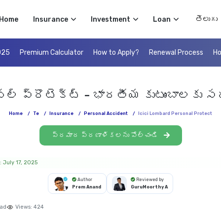
Select 
Home
Insurance
Investment
Loan
025
Premium Calculator
How to Apply?
Renewal Process
Ho
సనల్ ప్రొటెక్ట్ - భారతీయ కుటుంబాలక
Home
/
Te
/
Insurance
/
Personal Accident
/
Icici Lombard Personal Protect
ప్రమాద ప్రణాళికలను పోల్చండి
 July 17, 2025
Author
Reviewed by
Prem Anand
GuruMoorthy A
ead
Views:
424