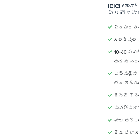
ICICI లాంబ
ప్రయోజనా
ప్రమాదవశా
3 లక్షల న
18-60 సంవ
ఉండవు ఎందు
ఎప్పుడైనా 
లేదా రోడ్డు
దీన్ని కొన
సంవత్సరాన
చాలా తక్కు
రెండు లేదా