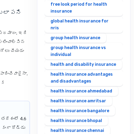
free look period for health
insurance
 ఎలా పని
global health insurance for
nris
ప్రమాదం, ఇది
group health insurance
్లించాల్సిన
group health insurance vs
ుగోలు చేయడం
individual
health and disability insurance
ాదించేవారైనా,
health insurance advantages
and disadvantages
థిక
health insurance ahmedabad
health insurance amritsar
health insurance bangalore
తదేశంలో 4.6
health insurance bhopal
కంగా రోడ్డు
health insurance chennai