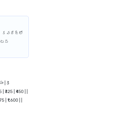
health insurance renewal
process
health insurance stocks india
 కవరేజ్‌లో
health insurance surat
ంఘటన
health insurance tax benefits
80d
health insurance thane
health insurance tirunelveli
health insurance top up plan
ం | 3
comparison
 ₹325 | ₹450 | |
health insurance trichy
5 | ₹1,600 | |
health insurance udaipur
health insurance vadodara
health insurance varanasi