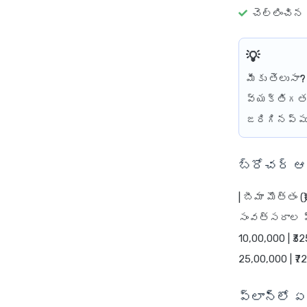
చెల్లించిన
మీకు తెలుసా?
వ్యక్తిగత 
జరిగినప్పుడ
బ్రోచర్ ఆ
| బీమా మొత్తం 
సంవత్సరాల ప్రీమ
10,00,000 | ₹325 
25,00,000 | ₹725 
ప్లాన్‌లో 