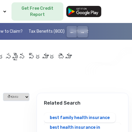
Get Free Credit
Language
Report
←
→
w to Claim?
Tax Benefits (80D)
Portability
Cashless health I
ు సరసమైన ప్రమాద బీమా
Select language
Related Search
best family health insurance
best health insurance in