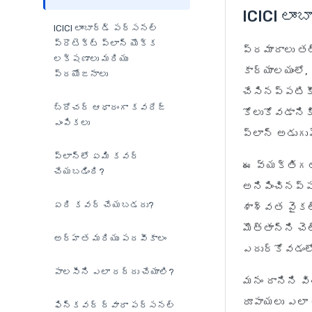
ICICI లాం
ICICI లాంబార్డ్ పర్సనల్
ప్రొటెక్ట్ ప్లాన్ యొక్క
ప్రమాదాలు తట్
లక్షణాలు మరియు
కార్యాలయంలో,
ప్రయోజనాలు
చేసినప్పటికీ
బ్రోచర్ ఆధారంగా కవరేజ్
కోలుకోవడాని
ఎంపికలు
ప్లాన్ అడుగుపె
ప్లాన్‌లో ఏమి కవర్
ఈ వ్యక్తిగత
చేయబడింది?
అనిపించినప్ప
ఏది కవర్ చేయబడదు?
శాశ్వత వైకల్
మొత్తాన్ని చె
అర్హత మరియు పదవీకాలం
ఎదుర్కోవడంలో
పాలసీని ఎలా రద్దు చేయాలి?
మనం దానిని వ
రూపాయలు ఎలా 
ఫిన్‌కవర్ ద్వారా పర్సనల్