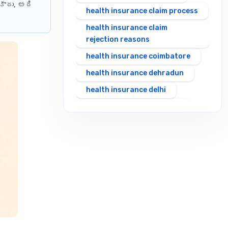
కాదు, అది
health insurance claim process
health insurance claim
rejection reasons
health insurance coimbatore
health insurance dehradun
health insurance delhi
health insurance gurgaon
health insurance guwahati
health insurance hubli
health insurance hyderabad
health insurance in rajasthan
health insurance indore
health insurance jabalpur
health insurance jaipur