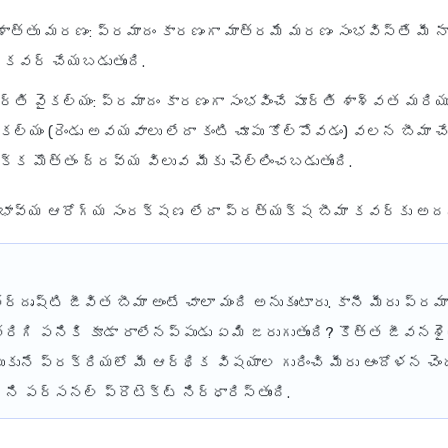
త్తు మరణం: ప్రమాదం కారణంగా మాత్రమే మరణం సంభవిస్తే మీ నామ
ం కవర్ చేయబడుతుంది.
్తి వైకల్యం: ప్రమాదం కారణంగా సంభవించే పూర్తి శాశ్వత మరియు
ైకల్యం (రెండు అవయవాలు లేదా కంటి చూపు కోల్పోవడం) వలన బీమా
క్క మొత్తం ద్రవ్య విలువ మీకు చెల్లించబడుతుంది.
భావ్య ఆరోగ్య సంరక్షణ లేదా ప్రత్యక్ష బీమా కవర్‌కు అదనంగ
ర్దృష్టి
జీవిత బీమా అంటే చాలా మంది అనుకుంటారు. కానీ మీరు ప్రమాద
ిగి పనికి కూడా రాలేనప్పుడు ఏమి జరుగుతుంది? కొత్త జీవనశైల
ుకునే ప్రక్రియలో మీ ఆర్థిక విషయాల గురించి మీరు ఆందోళన చెం
 పర్సనల్ ప్రొటెక్ట్ నిర్ధారిస్తుంది.