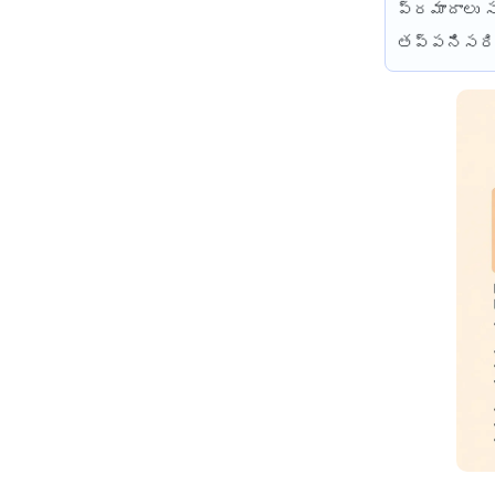
ప్రమాదాలు స
తప్పనిసరి