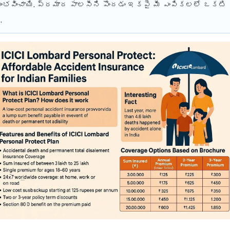
ంభవించాయి. ప్రమాద పాలసీని పొందడం ఇకపై మీ ఎంపికలలో ఒకటి 
.