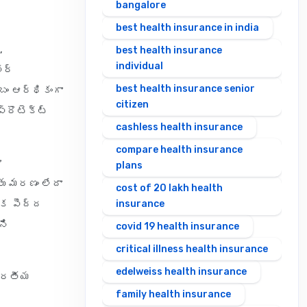
bangalore
best health insurance in india
,
best health insurance
individual
వర్
best health insurance senior
బం ఆర్థికంగా
citizen
్రొటెక్ట్
cashless health insurance
compare health insurance
ా
plans
తు మరణం లేదా
cost of 20 lakh health
ఒక పెద్ద
insurance
ని
covid 19 health insurance
critical illness health insurance
edelweiss health insurance
భారతీయ
family health insurance