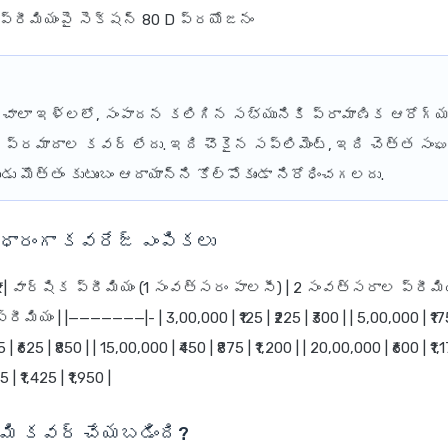
 ప్రీమియంపై సెక్షన్ 80 D ప్రయోజనం
చాలా ఇళ్లలో, సంపాదన కలిగిన సభ్యునికి ప్రామాణిక ఆరోగ్య
ప్రమాదాల కవర్ లేదు. ఇది చౌకైన సప్లిమెంట్, ఇది చెత్త స
ు మొత్తం కుటుంబం ఆదాయాన్ని కోల్పోకుండా నిరోధించగలదు.
ధారంగా కవరేజ్ ఎంపికలు
(₹) | వార్షిక ప్రీమియం (1 సంవత్సరం పాలసీ) | 2 సంవత్సరాల ప్రీమియ
ియం | |———————|- | 3,00,000 | ₹125 | ₹225 | ₹300 | | 5,00,000 | ₹175 |
| ₹625 | ₹850 | | 15,00,000 | ₹450 | ₹875 | ₹1,200 | | 20,00,000 | ₹600 | ₹1,17
| ₹1,425 | ₹1,950 |
ఏమి కవర్ చేయబడింది?