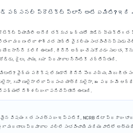
ార్డ్ పర్సనల్ ప్రొటెక్ట్ ప్లాన్ అంటే ఏమిటి? ఇది
టెక్ట్ ఫ్యామిలీ అనేది తక్కువ ఖర్చుతో కూడిన వ్యక్తిగత 
తంగా మరణం లేదా శాశ్వత పూర్తి వైకల్యం సంభవించినప్పుడు చెల
యోజనాన్ని కలిగి ఉంటుంది. దీనిని అర్థం చేసుకోవడం సులభం, కొన
ోడ్డు, రైలు, వాయు, గృహ ప్రమాదాలన్నింటికీ వర్తిస్తుంది.
ిటంటే? వైద్య పరీక్ష లేకుండానే దీనిని పొందవచ్చు. మీరు జీతం సంప
ైనా, గృహిణులైనా లేదా ప్రపంచ యాత్రికులైనా, ఈ పథకం మీ ఆర్
ేపథ్యంలో నిశ్శబ్దంగా పనిచేస్తూనే ఉంటుంది.
ైన విషయం
గత సంవత్సరం ఇప్పటికే, NCRB డేటా ప్రకారం భార
గా మరణాలు ప్రమాదాల వల్లే సంభవించాయి మరియు వాటిలో అత్యధి