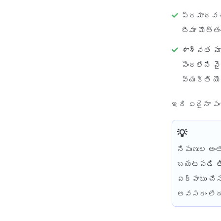
ప్రమాదవశా
బీమా మొత్త
శాశ్వత పూర
పొందలేని వ
వ్యక్తి యొ
ఇది ఏదైనా సం
నిపుణుల అంత
బయటపడి తిర
ఏర్పాటు చేస
అవసరం లేదని