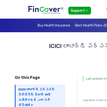
Support
Buy Health Insurance
Best Health Plans 2
ICICI లాంబార్డ్ పర్
On this Page
Last updated on:
ICICI లాంబార్డ్ పర్సనల్
ప్రొటెక్ట్ ప్లాన్ అంటే
ఏమిటి? ఇది ఎలా పని
Less than a min r
చేస్తుంది?