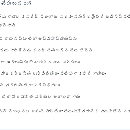
 చేయబడదు?
తు గాయాల కవరేజ్ పరంగా ఈ పథకం సమగ్రమైనదే అయినప్పటి
ఉన్నాయి:
గాయం నష్టం లేదా ఆత్మహత్యాయత్నం
ీడలు పాల్గొనడం కవర్ చేయబడిన చోట తప్ప
దా అణు కాలుష్యం లేదా ఉగ్రవాద చర్యలు
ా మాదకద్రవ్య దుర్వినియోగం ఫలితంగా కలిగే గాయాలు
్న వైకల్యం లేదా పరిస్థితులు
ి లేదా నేరపూరిత చర్యల ఆధారంగా గాయం
్ని నిబంధనల గురించి పూర్తిగా తెలుసుకోవడానికి పాలసీలోని