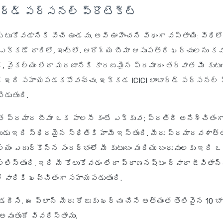
బార్డ్ పర్సనల్ ప్రొటెక్ట్
టుకోవడానికి వేచి ఉండవు. అవి ఊహించని విధంగా వస్తాయి: వీధిలో
 ఎక్కడో దారిలో, ఇంట్లో. ఆరోగ్య బీమా ఆసుపత్రి ఖర్చులను క
, వైకల్యం లేదా మరణానికి కారణమైన ప్రమాదం తర్వాత మీ కుటుం
కి ఇది సహాయపడకపోవచ్చు. ఇక్కడ ICICI లాంబార్డ్ పర్సనల్ ప
డుతుంది.
 ప్రమాద బీమా ఒక పాలసీ కంటే ఎక్కువ; ప్రతిదీ అనిశ్చితంగ
ుడు ఇది స్థిరమైన స్థితికి హామీ ఇస్తుంది. మీరు ప్రమాదవశాత్
యం ఎదుర్కొన్న సందర్భంలో మీ కుటుంబం మరియు బంధువులకు ఇది 
ల్లిస్తుంది, ఇది మీ కోలుకోవడం లేదా ప్రాణనష్టం ద్వారా జీవితాన్
 వారికి ఖచ్చితంగా సహాయపడుతుంది.
ిడదీసి, ఈ ప్లాన్ మీరు రోజుకు ఖర్చు చేసే అత్యంత తెలివైన 10 
అవుతుందో వివరిస్తాము.