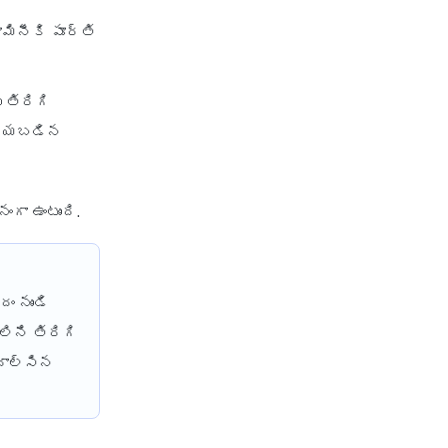
health insurance vs medical
ినీకి పూర్తి
insurance
how health insurance works in
india
 తిరిగి
how many types of health
 చేయబడిన
insurance
how much should health
insurance cost
ా ఉంటుంది.
how to apply health insurance
in india
how to cancel health insurance
ం నుండి
policy
ిని తిరిగి
how to check star health
దాల్సిన
insurance policy status
iifl health insurance
individual health insurance