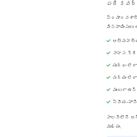
ఏది కవర్
ప్రమాదవశాత్
మినహాయింపులు 
ఆత్మహత్య 
సాహస క్ర
యుద్ధం లే
మద్యం లేద
ముందుగా ఉన
స్వీయ-హాన
పాలసీలోని అన
ముఖ్యం.