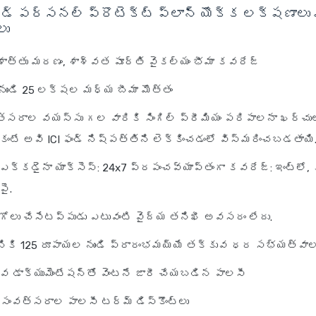
ార్డ్ పర్సనల్ ప్రొటెక్ట్ ప్లాన్ యొక్క లక్షణాలు
లు
త్తు మరణం, శాశ్వత పూర్తి వైకల్యం భీమా కవరేజ్
ుండి 25 లక్షల మధ్య బీమా మొత్తం
త్సరాల వయస్సు గల వారికి సింగిల్ ప్రీమియం పరిపాలనా ఖర్చు
కంటే అవి ICI ఫండ్ నిష్పత్తిని లెక్కించడంలో విస్మరించబడతాయి
ఎక్కడైనా యాక్సెస్: 24x7 ప్రపంచవ్యాప్తంగా కవరేజ్: ఇంట్లో, 
పై.
ుగోలు చేసేటప్పుడు ఎటువంటి వైద్య తనిఖీ అవసరం లేదు.
ికి 125 రూపాయల నుండి ప్రారంభమయ్యే తక్కువ ధర సభ్యత్వాల
వ డాక్యుమెంటేషన్‌తో వెంటనే జారీ చేయబడిన పాలసీ
 3 సంవత్సరాల పాలసీ టర్మ్ డిస్కౌంట్లు