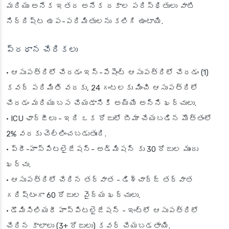
మరియు అనేక ఇతర అనేక రకాల పరిస్థితులు వాటి
నిర్దిష్ట ఉప-పరిమితులను కలిగి ఉంటాయి.
ప్రధాన చేరికలు
• ఆసుపత్రిలో చేరడం ఇన్-పేషెంట్ ఆసుపత్రిలో చేరడం (1)
కవర్ పరిమితి వరకు, 24 గంటలకు మించి ఆసుపత్రిలో
చేరడం మరియు బస చేయడానికి అయ్యే అన్ని ఖర్చులు.
• ICU ఛార్జీలు - ఇది ఒక రోజులో బీమా చేయబడిన మొత్తంలో
2% వరకు చెల్లించబడుతుంది.
• ప్రీ-హాస్పిటలైజేషన్- అడ్మిషన్ కు 30 రోజుల ముందు
ఖర్చు.
• ఆసుపత్రిలో చేరిన తర్వాత - డిశ్చార్జ్ తర్వాత
గరిష్టంగా 60 రోజుల వైద్య ఖర్చులు.
• డొమిసిలియరీ హాస్పిటలైజేషన్ - ఇంట్లో ఆసుపత్రిలో
చేరిన కాలాలు (3+ రోజులు) కవర్ చేయబడతాయి.