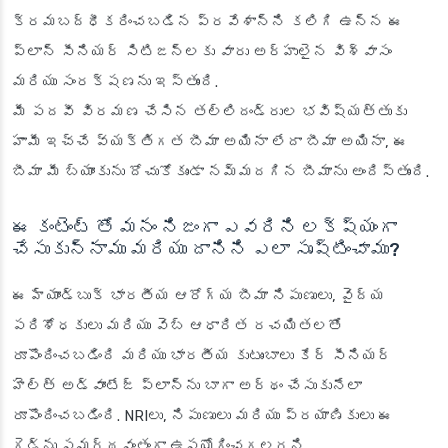
క్రమబద్ధీకరించబడిన ప్రవేశాన్ని కలిగి ఉన్న ఈ
ప్లాన్ సీనియర్ సిటిజన్లకు వారు అర్హులైన విశ్వాసం
మరియు సంరక్షణను ఇస్తుంది.
మీ పదవీ విరమణ చేసిన తల్లిదండ్రుల భవిష్యత్తుకు
హామీ ఇచ్చే వ్యక్తిగత బీమా అయినా లేదా బీమా అయినా, ఈ
బీమా మీ బ్యాంకును దోచుకోకుండా నమ్మదగిన బీమాను అందిస్తుంది.
ఈ కంటెంట్ తో మనం నిజంగా ఎవరిని లక్ష్యంగా
చేసుకున్నాము మరియు దానిని ఎలా సృష్టించాము?
ఈ హ్యాండ్‌బుక్ భారతీయ ఆరోగ్య బీమా నిపుణులు, వైద్య
పరిశోధకులు మరియు వెబ్ ఆధారిత రచయితలతో
రూపొందించబడింది మరియు భారతీయ కుటుంబాలు కేర్ సీనియర్
హెల్త్ అడ్వాంటేజ్ ప్లాన్‌ను బాగా అర్థం చేసుకునేలా
రూపొందించబడింది. NRIలు, నిపుణులు మరియు ప్రయాణికులు ఈ
గైడ్‌ను సమర్థవంతంగా ఉపయోగించగలరని