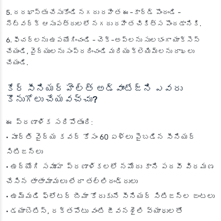
దరఖాస్తు చేసుకోండి నగదు రహిత ఈ-కార్డ్ పొందండి -
నెట్‌వర్క్ ఆసుపత్రులలో నగదు రహిత చికిత్స పొందడానికి.
ఫీచర్లను ఉపయోగించండి - చెక్-అప్‌లను సులభంగా యాక్సెస్
చేయండి, వైద్యులను సంప్రదించండి మరియు క్లెయిమ్‌లను దాఖలు
చేయండి.
కేర్ సీనియర్ హెల్త్ అడ్వాంటేజ్‌ని ఎవరు
కొనుగోలు చేయవచ్చు?
ఈ ప్రణాళిక సరిపోతుంది:
• పూర్తి వైద్య కవర్ కోసం 60 ఏళ్లు పైబడిన సీనియర్
సిటిజన్లు
• ఉద్యోగి సమూహ ప్రణాళికలలో నమోదు కాని పదవీ విరమణ
చేసిన తాతామామలు లేదా తల్లిదండ్రులు
• ఉమ్మడి ఫ్లోటర్ బీమా కోరుకునే సీనియర్ సిటిజన్ల జంటలు
• డయాబెటిస్, రక్తపోటు వంటి జీవనశైలి వ్యాధులతో