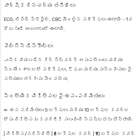
వార్షిక దినచర్య తనిఖీలు
ECG, లిపిడ్ ప్రొఫైల్, CBC మొదలైన పరీక్షలు ఉంటాయి - 1వ
రోజు నుండి అందుబాటులో ఉంటాయి.
వెల్నెస్ డిస్కౌంట్లు
ఎంపిక చేయబడిన కేర్ నెట్‌వర్క్ ఆసుపత్రులు మరియు
ప్రయోగశాలలలో పరీక్షలు, ఔషధం మరియు సంప్రదింపులపై
సభ్యులు తగ్గింపు పొందవచ్చు.
ప్రత్యేక చికిత్సలపై ఉప-పరిమితులు
ఈ ఉప పరిమితులు 5 లక్షలు మరియు 10 లక్షల కవర్ల
లోపు చికిత్సకు కవరేజీకి సంబంధించి స్పష్టతను తెస్తాయి:
| చికిత్స/పరిస్థితి | ₹5 లక్షల కవర్ | ₹10 లక్షల కవర్