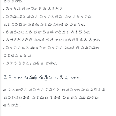
పేర్కొనాలి:
• సౌందర్య లేదా సౌందర్య చికిత్స
• స్వీయ-విధ్వంసక ప్రవర్తన, మాదకద్రవ్య
దుర్వినియోగం మరియు మద్యం సంబంధిత వాదనలు
• నిరూపించబడని లేదా ప్రయోగాత్మక చికిత్సలు
• సంతానోత్పత్తి సంబంధిత లేదా బరువు తగ్గించే విధానం
• ప్రసవ ఖర్చులు లేదా ప్రసవ సంబంధిత సమస్యల
చికిత్స ఖర్చు
• సాహస క్రీడ/ యుద్ధ గాయాలు
పెద్దలకు ముఖ్యమైన లక్షణాలు
ఈ ప్రణాళిక వాస్తవ సీనియర్ అవసరాలను ఉపయోగించి
రూపొందించబడింది. మరియు ఈ క్రింది ప్రధాన ముఖ్యాంశాలు
ఉన్నాయి: