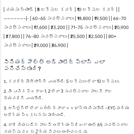
| వయసు బ్యాండ్ | ₹5 లక్షల కవర్ | ₹10 లక్షల కవర్ | |
——————–|- | 60–65 సంవత్సరాలు | ₹14,800 | ₹19,500 | | 66–70
సంవత్సరాలు | ₹17,600 | ₹23,200 | | 71–75 సంవత్సరాలు | ₹20,900
| ₹27,800 | | 76–80 సంవత్సరాలు | ₹25,500 | ₹32,500 | | 80+
సంవత్సరాలు | ₹29,000 | ₹36,900 |
సీనియర్ హెల్త్ అడ్వాంటేజ్ ప్లాన్ ఎలా
పనిచేస్తుంది?
కవరేజ్ మొత్తాన్ని ఎంచుకోండి: 5 లక్షలు లేదా 10 లక్షలు.
మీ ఎంపిక ప్రకారం 1, 2 లేదా 3 సంవత్సరాల పాలసీ కాల
వ్యవధిని ఎంచుకోండి.
ఆన్‌లైన్‌లో లేదా ఏజెంట్ ద్వారా దరఖాస్తు చేసుకోండి- KYC మరియు
ఆరోగ్య ప్రకటనను పూరించండి.
జారీ చేయబడిన పాలసీ ఆరోగ్యం స్థిరంగా ఉంటే 65 సంవత్సరాల
వయస్సు వరకు వైద్య సేవలు అందించబడవు.