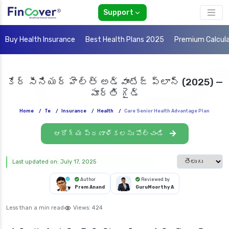
Support
Buy Health Insurance
Best Health Plans 2025
Premium Calcul
కేర్ సీనియర్ హెల్త్ అడ్వాంటేజ్ ప్లాన్ (2025) —
పూర్తి గైడ్
Home
/
Te
/
Insurance
/
Health
/
Care Senior Health Advantage Plan
ఆరోగ్య ప్రణాళికలను పోల్చండి
Select languag
Last updated on: July 17, 2025
Author
Reviewed by
Prem Anand
GuruMoorthy A
Less than a min read
Views:
424