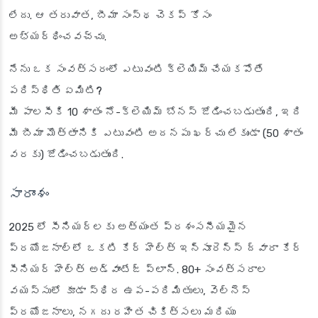
లేదు. ఆ తరువాత, బీమా సంస్థ చెకప్ కోసం
అభ్యర్థించవచ్చు.
నేను ఒక సంవత్సరంలో ఎటువంటి క్లెయిమ్ చేయకపోతే
పరిస్థితి ఏమిటి?
మీ పాలసీకి 10 శాతం నో-క్లెయిమ్ బోనస్ జోడించబడుతుంది, ఇది
మీ బీమా మొత్తానికి ఎటువంటి అదనపు ఖర్చు లేకుండా (50 శాతం
వరకు) జోడించబడుతుంది.
సారాంశం
2025 లో సీనియర్లకు అత్యంత ప్రశంసనీయమైన
ప్రయోజనాల్లో ఒకటి కేర్ హెల్త్ ఇన్సూరెన్స్ ద్వారా కేర్
సీనియర్ హెల్త్ అడ్వాంటేజ్ ప్లాన్. 80+ సంవత్సరాల
వయస్సులో కూడా స్థిర ఉప-పరిమితులు, వెల్నెస్
ప్రయోజనాలు, నగదు రహిత చికిత్సలు మరియు