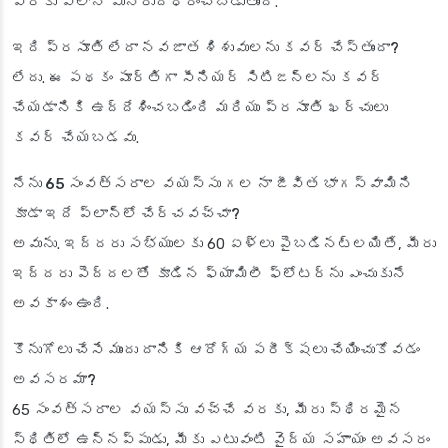
వరకు ప్లాన్ పునరుద్ధరించబడుతుంది.
ఇది ప్రసూతి లేదా నవజాత శిశువులను కవర్ చేస్తుందా?
లేదు. ఈ పథకం పూర్తిగా సీనియర్ సిటిజన్లను కవర్
చేయడానికి ఉద్దేశించబడింది మరియు ప్రసూతి ఖర్చులు
కవర్ చేయబడవు.
నేను 65 సంవత్సరాల వయస్సు గల నా జీవిత భాగస్వామిని
కూడా ఇదే ప్లాన్‌లో చేర్చవచ్చా?
అవును. ఇద్దరు సభ్యులకు 60 ఏళ్లు పైబడినట్లయితే, మీరు
ఇద్దరు పెద్దలతో కూడిన ఫ్యామిలీ ఫ్లోటర్‌ను ఎంచుకునే
అవకాశం ఉంది.
కొనుగోలు చేసే ముందు దానికి ఆరోగ్య పరీక్షలు చేయించుకోవడం
అవసరమా?
65 సంవత్సరాల వయస్సు వచ్చే వరకు, మీరు స్థిరమైన
స్థితిలో ఉన్నప్పుడు, మీకు ఎటువంటి వైద్య సహాయం అవసరం