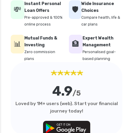
how to cancel health insurance policy
Instant Personal
Wide Insurance
💸
🛡️
how to check star health insurance policy
Loan Offers
Choices
status
Pre-approved & 100%
Compare health, life &
online process
car plans
iifl health insurance
individual health insurance policy
Mutual Funds &
Expert Wealth
📊
🏦
Investing
Management
irdai health insurance guidelines
Zero commission
Personalised goal-
is dental treatment covered in health
plans
based planning
insurance
★★★★★
life insurance vs health insurance
list of health insurance companies
4.9
/5
maternity health insurance
mediclaim health insurance
Loved by 1M+ users (web). Start your financial
journey today!
mediclaim vs health insurance
need of health insurance
personal accident health insurance