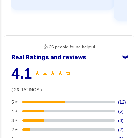
👍 26 people found helpful
Real Ratings and reviews
❯
4.1
★ ★ ★ ★ ☆
( 26 RATINGS )
5 ★
(12)
4 ★
(6)
3 ★
(6)
2 ★
(2)