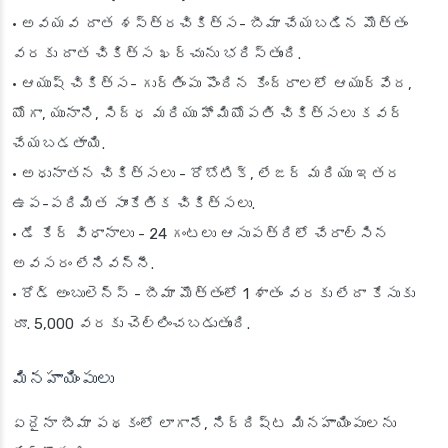
• అవయవ దాత శస్త్రచికిత్స- బీమా చేయబడిన మొత్తం
వరకు దాత చికిత్స ఖర్చును భరిస్తుంది.
• ఆయుష్ చికిత్స- గుర్తింపు పొందిన కేంద్రాలలో ఆయుర్వేద,
యోగా, యునాని, సిద్ధ మరియు హోమియోపతి చికిత్సలు కవర్
చేయబడతాయి.
• అధునాతన చికిత్సలు - రోబోటిక్, లేజర్ మరియు ఇతర
ఉప-పరిమిత సాంకేతిక చికిత్సలు.
• డే కేర్ విధానాలు - 24 గంటలు ఆసుపత్రిలో చేరాల్సిన
అవసరం లేనివన్నీ.
• రోడ్ అంబులెన్స్ - బీమా మొత్తంలో 1 శాతం వరకు లేదా కేసుకు
రూ. 5,000 వరకు చెల్లించబడుతుంది.
మినహాయింపులు
ఏదైనా బీమా పథకంలో లాగానే, నిర్దిష్ట మినహాయింపులను