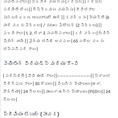
సంవత్సరాలు | | ప్రవేశ వయస్సు (గరిష్ట) | గరిష్ట
పరిమితి లేదు | | నిష్క్రమణ వయస్సు | జీవితకాల
పునరుద్ధరణ అందుబాటులో ఉంది | | కవర్ రకం | వ్యక్తి (6
మంది వరకు పెద్దలు) / కుటుంబ ఫ్లోటర్ (2 పెద్దలు) | |
పదవీకాలం | 1, 2, లేదా 3 సంవత్సరాలు | | గది వర్గం | ట్విన్
షేరింగ్ రూమ్ | | వైద్య తనిఖీ అవసరం | 65 ఏళ్ల వరకు
తప్పనిసరి కాదు |
వెయిటింగ్ పీరియడ్స్ మరియు కో-పే
| పరిస్థితి | వేచి ఉండే కాలం | |———————————-| | ప్రారంభ
నిరీక్షణ కాలం | 30 రోజులు | | పేరున్న వ్యాధులు (ఉదా.
హెర్నియా) | 24 నెలలు | | ముందుగా ఉన్న వ్యాధులు (PEDలు) | 24
నెలలు |
ప్రీమియం టేబుల్ (సూచక)