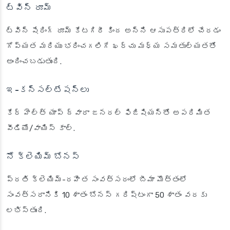
ట్విన్ రూమ్
ట్విన్ షేరింగ్ రూమ్ కేటగిరీ కింద అన్ని ఆసుపత్రిలో చేరడం
గోప్యత మరియు భరించగలిగే ఖర్చు మధ్య సమతుల్యతతో
అందించబడుతుంది.
ఇ-కన్సల్టేషన్లు
కేర్ హెల్త్ యాప్ ద్వారా జనరల్ ఫిజిషియన్‌తో అపరిమిత
వీడియో/వాయిస్ కాల్.
నో క్లెయిమ్ బోనస్
ప్రతి క్లెయిమ్-రహిత సంవత్సరంలో బీమా మొత్తంలో
సంవత్సరానికి 10 శాతం బోనస్ గరిష్టంగా 50 శాతం వరకు
లభిస్తుంది.