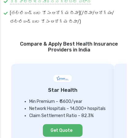
కేర్ హెల్త్ ఇన్సూరెన్స్ గ్లోబల్ ప్లాన్
[తల్లిదండ్రుల కోసం ఆరోగ్య బీమా](/భీమా/ఆరోగ్యం/
తల్లిదండ్రుల కోసం ఆరోగ్య బీమా/)
Compare & Apply Best Health Insurance
Providers in India
Star Health
Min Premium – ₹ 3600/year
Network Hospitals – 14,000+ hospitals
Mi
Claim Settlement Ratio – 82.3%
Ne
Cl
Get Quote