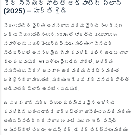
కేర్ సీనియర్ హెల్త్ అడ్వాంటేజ్ ప్లాన్
(2025) — పూర్తి గైడ్
పెరుగుతున్న వైద్య అవసరాలు మరియు వైద్య సంరక్షణ
ఖర్చు పెరుగుతున్నందున, 2025 లో భారతీయ కుటుంబాలు ఈ
సవాళ్లను ఎదుర్కొంటున్నప్పుడు, ముఖ్యంగా సీనియర్
సిటిజన్లలో అవసరమైన బీమా కవరేజ్ కలిగి ఉండటం చాలా
కీలకం అవుతుంది. 60 ఏళ్లు పైబడిన వారిలో, ఆరోగ్య
సమస్యలు పెరిగే అవకాశం ఉంది మరియు చికిత్స మరింత
ఖరీదైనదిగా మారుతుంది. మరియు ఇక్కడే కేర్ సీనియర్ హెల్త్
అడ్వాంటేజ్ ప్లాన్ ఉపయోగపడుతుంది.
ఈ పథకం దాని వృద్ధ పౌరులకు నమ్మకమైన ఆరోగ్య
కవరేజీని అందించడానికి జాగ్రత్తగా రూపొందించబడింది మరియు
అయినప్పటికీ ఇది సాధారణం కంటే సులభం. ఇన్-పేషెంట్
ఆసుపత్రిలో చేరడం, ఆయుష్ కేర్, డే కేర్ చికిత్సలు మరియు