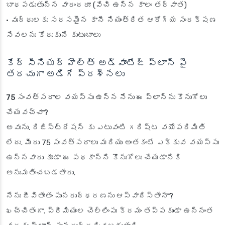
బాధపడుతున్న వారందరూ (వేచి ఉన్న కాలం తర్వాత)
• వృద్ధులకు సరసమైన కానీ నియంత్రిత ఆరోగ్య సంరక్షణ
సేవలను కోరుకునే కుటుంబాలు
కేర్ సీనియర్ హెల్త్ అడ్వాంటేజ్ ప్లాన్ పై
తరచుగా అడిగే ప్రశ్నలు
75 సంవత్సరాల వయస్సు ఉన్న నేను ఈ ప్లాన్‌ను కొనుగోలు
చేయవచ్చా?
అవును. రిజిస్ట్రేషన్ కు ఎటువంటి గరిష్ట వయోపరిమితి
లేదు. మీరు 75 సంవత్సరాలు మరియు అంతకంటే ఎక్కువ వయస్సు
ఉన్నవారు కూడా ఈ పథకాన్ని కొనుగోలు చేయడానికి
అనుమతించబడతారు.
నేను జీవితాంతం పునరుద్ధరణను ఆస్వాదిస్తానా?
ఖచ్చితంగా. ప్రీమియంల చెల్లింపు క్రమం తప్పకుండా ఉన్నంత