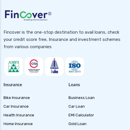
Health Insurance for Pcos
Health Insurance for Diabetic Patients in India
2025
Fincover is the one-stop destination to avail loans, check
Health Insurance for Pcod
your credit score free, Insurance and investment schemes
Health Insurance for Rheumatoid Arthritis in
from various companies
India
Health Insurance for Dengue in India
Health Insurance for Parents
Health Insurance for Paralysis Patients in
Insurance
Loans
India
Health Insurance for Hiv Patients in India
Bike Insurance
Business Loan
Health Insurance for Tb Patients in India
Car Insurance
Car Loan
Health Insurance
EMI Calculator
Health Insurance for High Cholesterol in India
Home Insurance
Gold Loan
Health Insurance for High Blood Pressure