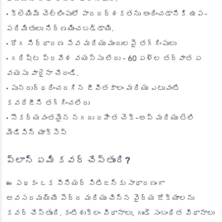
• క్లెయిమ్ చెల్లింపులో పారదర్శకతను అందించడానికి ఉప-
పరిమితులు నిర్ణయించబడ్డాయి.
• రోగ నిర్ధారణ సేవ మరియు మందులపై తగ్గింపులు
• గరిష్ట ప్రవేశ వయస్సు లేదు - 60 ఏళ్ల తర్వాత ఏ
వయసు వారైనా చేరండి.
• పునరుద్ధరించదగిన జీవితకాలం మరియు ఎటువంటి
కవరేజీని తగ్గించలేరు
• సౌకర్యవంతమైన నగదు రహిత చెక్-అప్ మరియు టెలి
మెడిసిన్ యాక్సెస్
ప్లాన్ ఏమి కవర్ చేస్తుంది?
ఈ పథకం ఒక సీనియర్ సిటిజన్‌కు సాధారణంగా
అవసరమయ్యే పెద్ద మరియు చిన్న వైద్య జోక్యాలను
కవర్ చేస్తుంది. కంటిశుక్లం విధానాలు, గుండె సంబంధిత విధానాలు