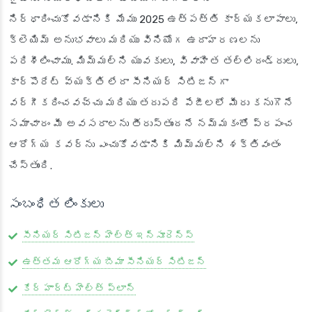
నిర్ధారించుకోవడానికి మేము 2025 ఉత్పత్తి కార్యకలాపాలు,
క్లెయిమ్ అనుభవాలు మరియు వినియోగ ఉదాహరణలను
పరిశీలించాము. మిమ్మల్ని యువకులు, వివాహిత తల్లిదండ్రులు,
కార్పొరేట్ వ్యక్తి లేదా సీనియర్ సిటిజన్‌గా
వర్గీకరించవచ్చు మరియు తదుపరి పేజీలలో మీరు కనుగొనే
సమాచారం మీ అవసరాలను తీరుస్తుందనే నమ్మకంతో ప్రపంచ
ఆరోగ్య కవర్‌ను ఎంచుకోవడానికి మిమ్మల్ని శక్తివంతం
చేస్తుంది.
సంబంధిత లింకులు
సీనియర్ సిటిజన్ హెల్త్ ఇన్సూరెన్స్
ఉత్తమ ఆరోగ్య బీమా సీనియర్ సిటిజన్
కేర్ హార్ట్ హెల్త్ ప్లాన్