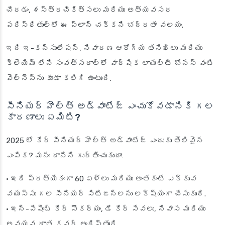
చేరడం, శస్త్రచికిత్సలు మరియు అత్యవసర
పరిస్థితుల్లో ఈ ప్లాన్ చక్కని భద్రతా వలయం.
ఇది ఇ-కన్సులేషన్, నివారణ ఆరోగ్య తనిఖీలు మరియు
క్లెయిమ్ లేని సంవత్సరాల్లో వార్షిక లాయల్టీ బోనస్ వంటి
వెల్నెస్‌ను కూడా కలిగి ఉంటుంది.
సీనియర్ హెల్త్ అడ్వాంటేజ్ ఎంచుకోవడానికి గల
కారణాలు ఏమిటి?
2025 లో కేర్ సీనియర్ హెల్త్ అడ్వాంటేజ్ ఎందుకు తెలివైన
ఎంపిక? మనం దానిని గుర్తించుకుందాం:
• ఇది ప్రత్యేకంగా 60 ఏళ్లు మరియు అంతకంటే ఎక్కువ
వయస్సు గల సీనియర్ సిటిజన్లను లక్ష్యంగా చేసుకుంది.
• ఇన్-పేషెంట్ కేర్ సౌకర్యం, డే కేర్ సేవలు, నివాస మరియు
అవయవ దాత కవర్ అందిస్తుంది.