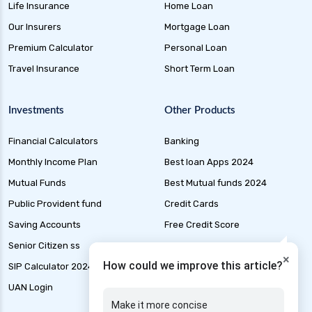
Life Insurance
Home Loan
Health Insurance for Alzheimer Disease in India
Our Insurers
Mortgage Loan
Health Insurance for Asthma Patients in India
Premium Calculator
Personal Loan
Health Insurance for Cataract Surgery in India
Travel Insurance
Short Term Loan
Health Insurance for Liver Transplant in India
Health Insurance for Thyroid Patients in India
Investments
Other Products
Health Insurance for Malaria in India
Financial Calculators
Banking
Health Insurance for Multiple Sclerosis in India
Monthly Income Plan
Best loan Apps 2024
Health Insurance for Mental Health in India
Mutual Funds
Best Mutual funds 2024
Health Insurance for Liver Cirrhosis in India
Public Provident fund
Credit Cards
Health Insurance for Handicapped in India
Saving Accounts
Free Credit Score
Health Insurance for Hepatitis B in India
Senior Citizen ss
Liability Insurance
×
Health Insurance for Thyroid Patients
How could we improve this article?
SIP Calculator 2024
Loan Application Status
Health Insurance for Paralysis
UAN Login
Marine Insurance
Make it more concise
Health Insurance for Kidney Patients