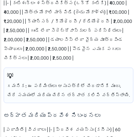
| |- | కంటిశుక్లం శస్త్రచికిత్స (ఒక్కో కంటికి) | ₹40,000 |
₹40,000 | | మొత్తం మోకాలి మార్పిడి (రెండు మోకాళ్ళు) | ₹1,00,000 |
₹1,20,000 | | క్యాన్సర్ / కీమోథెరపీ / రేడియోథెరపీ | ₹2,00,000
| ₹2,50,000 | | గుండె లేదా సెరెబ్రోవాస్కులర్ పరిస్థితులు |
₹2,00,000 | ₹2,50,000 | | డయాలసిస్ లేదా వైద్య మూత్రపిండ
వ్యాధులు | ₹2,00,000 | ₹2,50,000 | | పొడవైన ఎముక పగులు
చికిత్సలు | ₹2,00,000 | ₹2,50,000 |
గమనిక:
ఈ పరిమితులు ఆసుపత్రిలో చేరడానికి ముందు,
చేరే సమయంలో మరియు చేరిన తర్వాత కలిపి వర్తిస్తాయి.
అర్హత మరియు ప్రవేశ నిబంధనలు
| పరామితి | వివరాలు | |- | ప్రవేశ వయస్సు (కనీసం) | 60