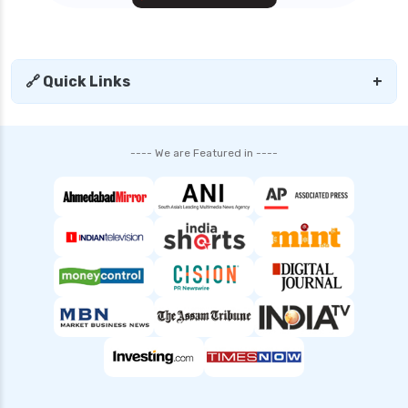
sbi health insurance plans for family premium
calculator
senior citizen health insurance
🔗 Quick Links
+
tax benefit of health insurance
top 5 health insurance companies in india
---- We are Featured in ----
top up health insurance plans
types of health insurance in india
waiting period in health insurance
which diseases are covered after 2 years in
health insurance
Popular Searches
Health Insurance for Small Buisness
Health Insurance for Handicapped