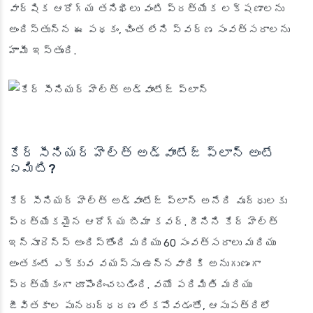
వార్షిక ఆరోగ్య తనిఖీలు వంటి ప్రత్యేక లక్షణాలను
అందిస్తున్న ఈ పథకం, చింత లేని స్వర్ణ సంవత్సరాలను
హామీ ఇస్తుంది.
కేర్ సీనియర్ హెల్త్ అడ్వాంటేజ్ ప్లాన్ అంటే
ఏమిటి?
కేర్ సీనియర్ హెల్త్ అడ్వాంటేజ్ ప్లాన్ అనేది వృద్ధులకు
ప్రత్యేకమైన ఆరోగ్య బీమా కవర్. దీనిని కేర్ హెల్త్
ఇన్సూరెన్స్ అందిస్తోంది మరియు 60 సంవత్సరాలు మరియు
అంతకంటే ఎక్కువ వయస్సు ఉన్నవారికి అనుగుణంగా
ప్రత్యేకంగా రూపొందించబడింది. వయో పరిమితి మరియు
జీవితకాల పునరుద్ధరణ లేకపోవడంతో, ఆసుపత్రిలో