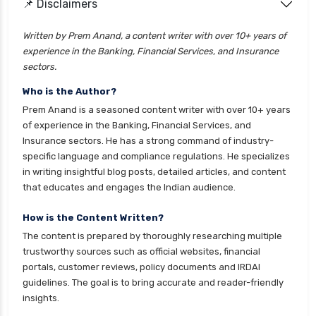
📌 Disclaimers
health insurance lucknow
health insurance madurai
Written by Prem Anand, a content writer with over 10+ years of
experience in the Banking, Financial Services, and Insurance
health insurance mumbai
sectors.
health insurance mysore
Who is the Author?
health insurance nagpur
Prem Anand is a seasoned content writer with over 10+ years
health insurance noida
of experience in the Banking, Financial Services, and
Insurance sectors. He has a strong command of industry-
health insurance patna
specific language and compliance regulations. He specializes
health insurance portability
in writing insightful blog posts, detailed articles, and content
that educates and engages the Indian audience.
health insurance premium calculator
health insurance pune
How is the Content Written?
The content is prepared by thoroughly researching multiple
health insurance rajkot
trustworthy sources such as official websites, financial
health insurance renewal process
portals, customer reviews, policy documents and IRDAI
guidelines. The goal is to bring accurate and reader-friendly
health insurance stocks india
insights.
health insurance surat