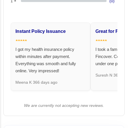
1 ★
(0)
Instant Policy Issuance
Great for Famil
★★★★★
★★★★★
I got my health insurance policy
I took a family fl
within minutes after payment.
Fincover. Covere
Everything was smooth and fully
under one premiu
online. Very impressed!
Suresh N
367 day
Meena K
366 days ago
We are currently not accepting new reviews.