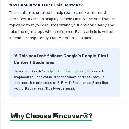
Why Should You Trust This Content?
health insurance tax benefits 80d
This content is created to help readers make informed
health insurance thane
decisions. It aims to simplify complex insurance and finance
health insurance tirunelveli
topics so that you can understand your options clearly and
take the right steps with confidence. Every article is written
health insurance top up plan comparison
keeping transparency, clarity, and trust in mind.
health insurance trichy
health insurance udaipur
🏅 This content follows Google's People-First
Content Guidelines
health insurance vadodara
Based on Google's
Helpful Content System
, this article
health insurance varanasi
emphasizes user value, transparency, and accuracy. It
health insurance vs medical insurance
incorporates principles of E-E-A-T (Experience, Expertise,
Authoritativeness, Trustworthiness).
how health insurance works in india
how many types of health insurance
how much should health insurance cost
Why Choose Fincover®?
how to apply health insurance in india