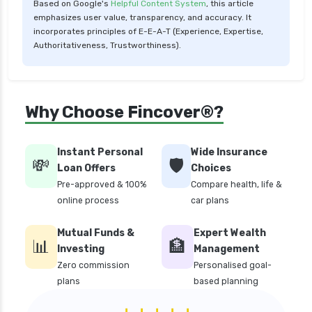
Based on Google's
Helpful Content System
, this article
health insurance varanasi
emphasizes user value, transparency, and accuracy. It
health insurance vs medical insurance
incorporates principles of E-E-A-T (Experience, Expertise,
Authoritativeness, Trustworthiness).
how health insurance works in india
how many types of health insurance
how much should health insurance cost
Why Choose Fincover®?
how to apply health insurance in india
how to cancel health insurance policy
Instant Personal
Wide Insurance
💸
🛡️
how to check star health insurance policy
Loan Offers
Choices
status
Pre-approved & 100%
Compare health, life &
online process
car plans
iifl health insurance
individual health insurance policy
Mutual Funds &
Expert Wealth
📊
🏦
Investing
Management
irdai health insurance guidelines
Zero commission
Personalised goal-
is dental treatment covered in health
plans
based planning
insurance