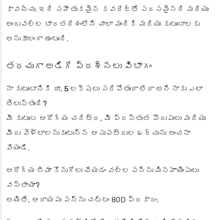
కావచ్చు. ఇది సహేతుకమైన కవరేజ్‌తో సరసమైనది మరియు
అందువల్ల భారతదేశంలోని చాలా మందికి మరియు కుటుంబాలకు
అనుకూలంగా ఉంటుంది.
తరచుగా అడిగే ప్రశ్నలు విభాగం
నా కుటుంబానికి రూ. 5 లక్షలు సరిపోతుందా లేదా అని నాకు ఎలా
తెలుస్తుంది?
మీ కుటుంబ ఆరోగ్య చరిత్ర, మీ ప్రస్తుత పొదుపులు మరియు
మీరు వెళ్లాలనుకుంటున్న ఆసుపత్రుల ఖర్చును అంచనా
వేయండి.
ఆరోగ్య బీమా కొనుగోలు చేయడం వల్ల పన్ను మినహాయింపులు
వస్తాయా?
అయితే, ఆదాయపు పన్ను చట్టం 80D ప్రకారం.