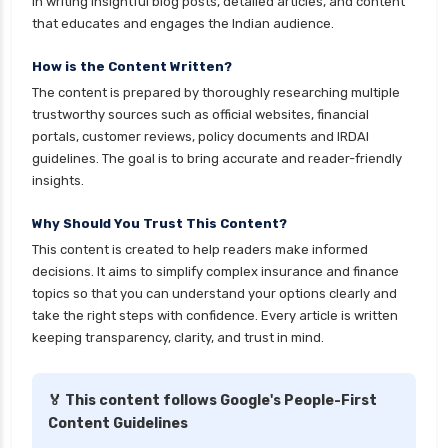
in writing insightful blog posts, detailed articles, and content
that educates and engages the Indian audience.
health insurance premium calculator
health insurance pune
How is the Content Written?
The content is prepared by thoroughly researching multiple
health insurance rajkot
trustworthy sources such as official websites, financial
health insurance renewal process
portals, customer reviews, policy documents and IRDAI
guidelines. The goal is to bring accurate and reader-friendly
health insurance stocks india
insights.
health insurance surat
Why Should You Trust This Content?
health insurance tax benefits 80d
This content is created to help readers make informed
health insurance thane
decisions. It aims to simplify complex insurance and finance
health insurance tirunelveli
topics so that you can understand your options clearly and
take the right steps with confidence. Every article is written
health insurance top up plan comparison
keeping transparency, clarity, and trust in mind.
health insurance trichy
health insurance udaipur
🏅 This content follows Google's People-First
Content Guidelines
health insurance vadodara