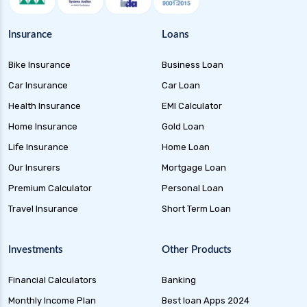
Health Insurance for Parents
Health Insurance for Paralysis Patients in
Insurance
Loans
India
Health Insurance for Hiv Patients in India
Bike Insurance
Business Loan
Health Insurance for Tb Patients in India
Car Insurance
Car Loan
Health Insurance
EMI Calculator
Health Insurance for High Cholesterol in India
Home Insurance
Gold Loan
Health Insurance for High Blood Pressure
Life Insurance
Home Loan
Health Insurance for Alzheimer Disease in India
Our Insurers
Mortgage Loan
Health Insurance for Asthma Patients in India
Premium Calculator
Personal Loan
Health Insurance for Cataract Surgery in India
Travel Insurance
Short Term Loan
Health Insurance for Liver Transplant in India
Health Insurance for Thyroid Patients in India
Investments
Other Products
Health Insurance for Malaria in India
Financial Calculators
Banking
Health Insurance for Multiple Sclerosis in India
Monthly Income Plan
Best loan Apps 2024