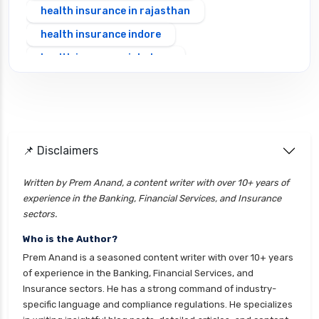
health insurance in rajasthan
health insurance indore
health insurance jabalpur
health insurance jaipur
health insurance jodhpur
health insurance kolkata
📌 Disclaimers
health insurance lucknow
health insurance madurai
Written by Prem Anand, a content writer with over 10+ years of
experience in the Banking, Financial Services, and Insurance
health insurance mumbai
sectors.
health insurance mysore
Who is the Author?
health insurance nagpur
Prem Anand is a seasoned content writer with over 10+ years
health insurance noida
of experience in the Banking, Financial Services, and
Insurance sectors. He has a strong command of industry-
health insurance patna
specific language and compliance regulations. He specializes
health insurance portability