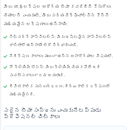
మీరు రూ. 5 లక్షల ఆరోగ్య బీమా కవరేజీని కొనుగోలు
చేయాలని ఎంచుకుంటే, మీరు పర్యవేక్షించాల్సిన కొన్ని
ముఖ్యమైన లక్షణాలు ఉన్నాయి:
నెట్‌వర్క్ హాస్పిటల్స్
: మీకు ఇష్టమైన హాస్పిటల్స్
జాబితాలో ఉన్నాయో లేదో నిర్ధారించండి.
నిరీక్షణ కాలాలు
: ముందుగా ఉన్న అనారోగ్యాల విషయంలో.
నో క్లెయిమ్ బోనస్
: మీరు క్లెయిమ్ చేయకపోతే ఇది
సంవత్సరాలుగా జమ అవుతుంది.
జీవితకాలిక పునరుద్ధరణ
: దీర్ఘకాలిక రక్షణలో
ముఖ్యమైనది.
సరైన బీమా సంస్థను ఎంచుకునేటప్పుడు
ప్రొఫెషనల్ చిట్కాలు