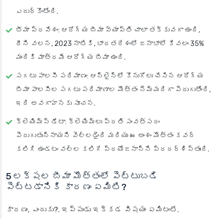
ఎదుర్కొంటోంది.
భీమా ప్రవేశం
: ఆరోగ్య బీమా వ్యాప్తి చాలా తక్కువగా ఉంది,
దీని వలన, 2023 నాటికి, భారతదేశంలో జనాభాలో కేవలం 35%
మందికి మాత్రమే ఆరోగ్య బీమా ఉంది.
సగటు పాలసీ పరిమాణం
: ఆన్‌లైన్‌లో కొనుగోలు చేసిన ఆరోగ్య
బీమా పాలసీల సగటు పరిమాణాల మొత్తం నెమ్మదిగా పెరుగుతోంది,
ఇది అవగాహనకు సూచన.
క్లెయిమ్స్ డేటా
: క్లెయిమ్‌లు ప్రతి సంవత్సరం
పెరుగుతున్నాయని వెల్లడైంది మరియు ఈ అంశం మొత్తం కవర్
కలిగి ఉండటం వల్ల కలిగే ప్రయోజనాన్ని ప్రదర్శిస్తుంది.
5 లక్షల బీమా మొత్తంలో పెట్టుబడి
పెట్టడానికి కారణం ఏమిటి?
కారణం, ఎందుకు?. ఇప్పుడు ఇక్కడ విషయం ఏమిటంటే.