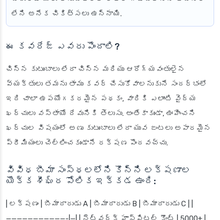
లేని అనేక చికిత్సలు ఉన్నాయి.
ఈ కవరేజ్ ఎవరు పొందాలి?
చిన్న కుటుంబాలు లేదా చిన్న మరియు ఆరోగ్యవంతులైన
వ్యక్తులు తమను తాము కవర్ చేసుకోవాలనుకునే సందర్భంలో
ఇది చాలా ఉపయోగకరమైన పథకం, వారికి ఎలాంటి వైద్య
ఖర్చులు వస్తాయో దేవునికి తెలుసు. అంతేకాకుండా, ఊహించని
ఖర్చుల విషయంలో అణు కుటుంబాలు లేదా యువ జంటలు అపారమైన
ప్రీమియంలు చెల్లించకుండానే రక్షణ పొందవచ్చు.
వివిధ బీమా సంస్థలలోని కొన్ని లక్షణాల
యొక్క శీఘ్ర పోలిక ఇక్కడ ఉంది:
| లక్షణం | బీమాదారుడు A | బీమాదారుడు B | బీమాదారుడు C | |
———————————-|—| | నెట్‌వర్క్ హాస్పిటల్ కౌంట్ | 5000+ |