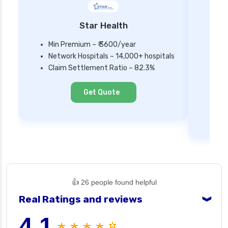
Star Health
Min Premium – ₹ 3600/year
Network Hospitals – 14,000+ hospitals
Mi
Claim Settlement Ratio – 82.3%
Ne
Cl
Get Quote
👍 26 people found helpful
Real Ratings and reviews
❯
4.1
★ ★ ★ ★ ☆