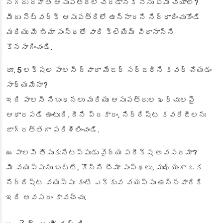
నగదు రహిత ఆసుపత్రిలో చేరడానికి నేను ఏమి చేయాలి?
మీరు నెట్‌వర్క్ ఆసుపత్రిలో ఉన్నారని నిర్ధారించుకోండి
మరియు మీ బీమా సంస్థతో వారి క్లెయిమ్ విధానాన్ని
కొనసాగించండి.
రూ. 5 లక్షల పాలసీ ద్వారా మేజర్ సర్జరీని కవర్ చేయడం
సాధ్యమేనా?
ఇది పాలసీ నిబంధనలు మరియు ఆసుపత్రుల ఖర్చులపై
ఆధారపడి ఉంటుంది. దీని ప్రకారం, నిర్దిష్ట కవరేజీలను
జాగ్రత్తగా పరిశీలించండి.
ఈ పాలసీ తీసుకునేటప్పుడు వైద్య పరీక్ష అవసరమా?
మీ వయస్సును బట్టి, కొన్ని బీమా సంస్థలు, ముఖ్యంగా ఒక
నిర్దిష్ట వయస్సు కంటే ఎక్కువ వయస్సు ఉన్నవారికి
ఇది అవసరం కావచ్చు.