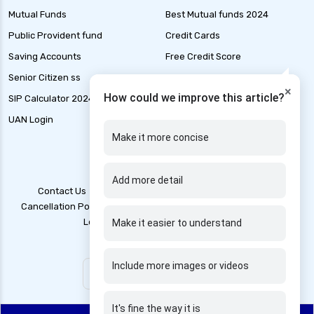
Health Insurance for Mental Health in India
Mutual Funds
Best Mutual funds 2024
Health Insurance for Liver Cirrhosis in India
Public Provident fund
Credit Cards
Health Insurance for Handicapped in India
Saving Accounts
Free Credit Score
Health Insurance for Hepatitis B in India
Senior Citizen ss
Liability Insurance
×
Health Insurance for Thyroid Patients
How could we improve this article?
SIP Calculator 2024
Loan Application Status
Health Insurance for Paralysis
UAN Login
Marine Insurance
Make it more concise
Health Insurance for Kidney Patients
Health Insurance for Genetic Disorders in India
Add more detail
Health Insurance for Stroke Patients in India
Contact Us
Blogs
T&C
Account Deletion
Cancellation Policy
Disclaimer
Grievance Redressal
Health Insurance for Rheumatoid Arthritis
Legal Policy
Privacy Policy
Make it easier to understand
Health Insurance for Persons With Disabilities
Include more images or videos
What is?
It's fine the way it is
What Is Cashless Health Insurance