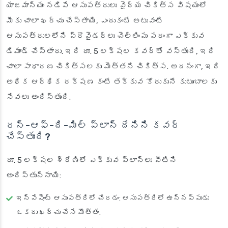
యాజమాన్యం నడిపే ఆసుపత్రులు వైద్య చికిత్స విషయంలో
మీకు చాలా ఖర్చు చేస్తాయి, ఎందుకంటే అటువంటి
ఆసుపత్రులలోని ప్రొవైడర్లు చెల్లింపు పరంగా ఎక్కువ
డిమాండ్ చేస్తారు. ఇది రూ. 5 లక్షల కవర్‌తో వస్తుంది, ఇది
చాలా సాధారణ చికిత్సలకు మెత్తని చికిత్స. అదనంగా, ఇది
అధిక ఆర్థిక రక్షణ కంటే తక్కువ కోరుకునే కుటుంబాలకు
సేవలు అందిస్తుంది.
రన్-ఆఫ్-ది-మిల్ ప్లాన్ దేనిని కవర్
చేస్తుంది?
రూ. 5 లక్షల శ్రేణిలో ఎక్కువ ప్లాన్‌లు వీటిని
అందిస్తున్నాయి:
ఇన్‌పేషెంట్ ఆసుపత్రిలో చేరడం
: ఆసుపత్రిలో ఉన్నప్పుడు
ఒకరు ఖర్చు చేసే మొత్తం.