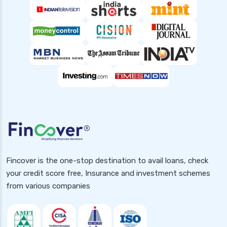
waiting period in health insurance
which diseases are covered after 2 years in
health insurance
Popular Searches
Health Insurance for Small Buisness
Health Insurance for Handicapped
Health Insurance for Pcos
Health Insurance for Diabetic Patients in India
2025
Fincover is the one-stop destination to avail loans, check
Health Insurance for Pcod
your credit score free, Insurance and investment schemes
Health Insurance for Rheumatoid Arthritis in
from various companies
India
Health Insurance for Dengue in India