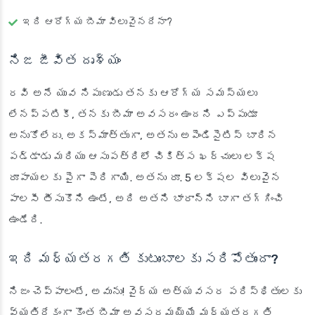
ఇది ఆరోగ్య బీమా విలువైనదేనా?
నిజ జీవిత దృశ్యం
రవి అనే యువ నిపుణుడు తనకు ఆరోగ్య సమస్యలు
లేనప్పటికీ, తనకు బీమా అవసరం ఉందని ఎప్పుడూ
అనుకోలేదు. అకస్మాత్తుగా, అతను అపెండిసైటిస్ బారిన
పడ్డాడు మరియు ఆసుపత్రిలో చికిత్స ఖర్చులు లక్ష
రూపాయలకు పైగా పెరిగాయి. అతను రూ. 5 లక్షల విలువైన
పాలసీ తీసుకొని ఉంటే, అది అతని భారాన్ని బాగా తగ్గించి
ఉండేది.
ఇది మధ్యతరగతి కుటుంబాలకు సరిపోతుందా?
నిజం చెప్పాలంటే, అవును! వైద్య అత్యవసర పరిస్థితులకు
వ్యతిరేకంగా కొంత బీమా అవసరమయ్యే మధ్యతరగతి