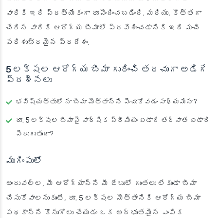
వారికి ఇది ప్రత్యేకంగా రూపొందించబడింది. మరియు, కొత్తగా
చేరిన వారికి ఆరోగ్య బీమాలో ప్రవేశించడానికి ఇది మంచి
పరిశుభ్రమైన ప్రదేశం.
5 లక్షల ఆరోగ్య బీమా గురించి తరచుగా అడిగే
ప్రశ్నలు
భవిష్యత్తులో నా బీమా మొత్తాన్ని పెంచుకోవడం సాధ్యమేనా?
రూ. 5 లక్షల బీమాపై వార్షిక ప్రీమియం ఏడాది తర్వాత ఏడాది
పెరుగుతుందా?
ముగింపులో
అందువల్ల, మీ ఆరోగ్యాన్ని మీ జేబులో గుంతలు లేకుండా బీమా
చేసుకోవాలనుకుంటే, రూ. 5 లక్షల మొత్తానికి ఆరోగ్య బీమా
పథకాన్ని కొనుగోలు చేయడం ఒక అద్భుతమైన ఎంపిక