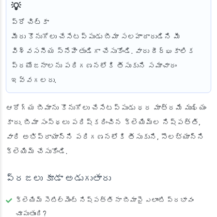
ప్రో చిట్కా
మీరు కొనుగోలు చేసేటప్పుడు బీమా సలహాదారుడిని మీ
విశ్వసనీయ స్నేహితుడిగా చేసుకోండి. వారు దీర్ఘకాలిక
ప్రయోజనాలను పరిగణనలోకి తీసుకుని సమాచారం
ఇవ్వగలరు.
ఆరోగ్య బీమాను కొనుగోలు చేసేటప్పుడు ధర మాత్రమే ముఖ్యం
కాదు. బీమా సంస్థలు పరిష్కరించిన క్లెయిమ్‌ల నిష్పత్తి,
వారి అభిప్రాయాన్ని పరిగణనలోకి తీసుకుని, సౌలభ్యాన్ని
క్లెయిమ్ చేసుకోండి.
ప్రజలు కూడా అడుగుతారు
క్లెయిమ్ సెటిల్మెంట్ నిష్పత్తి నా బీమాపై ఎలాంటి ప్రభావం
చూపుతుంది?