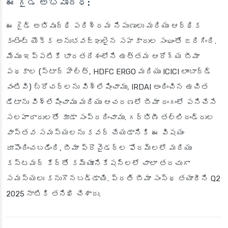
ఈ గైడ్ అభివృద్ధి:
ఈ గైడ్ అభివృద్ధి పరిశ్రమ నిపుణులు మరియు ఆర్థిక
కంటెంట్ యొక్క అనుభవజ్ఞులైన సహకారుల సంఘంతో జరిగింది.
మేము ఇప్పటికే భారతదేశంలోని ఉత్తమ ఆరోగ్య బీమా
పథకాల (స్టార్ హెల్త్, HDFC ERGO మరియు ICICI లాంబార్డ్
వంటివి) బ్రోచర్‌లను విశ్లేషించాము, IRDAI అందించిన ఉచిత
డేటాను విశ్లేషించాము మరియు ఆచరణలో బీమా రంగంలో పనిచేసే
సలహాదారులతో కూడా సంప్రదించాము. గర్భిణీ తల్లిదండ్రుల
వాస్తవ సమస్యలను కవర్ చేయడానికి ఈ విషయం
రూపొందించబడింది, బీమా ప్రొవైడర్ల ఫోరమ్‌లలో మరియు
కస్టమర్ కేర్‌తో కమ్యూనికేషన్‌లలో చాలా తరచుగా
సమస్యలు కనుగొనబడ్డాయి. ప్రతి బీమా సంస్థ తయారీని Q2
2025 నాటికి తనిఖీ చేశారు.