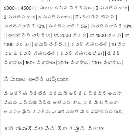
6000+ | 4500+ | | ముందుగా ఉన్న నిరీక్షణ | 3 సంవత్సరాలు |
2 సంవత్సరాలు | 4 సంవత్సరాలు | | నో-క్లెయిమ్ బోనస్ |
సంవత్సరానికి 10% | సంవత్సరానికి 5% | సంవత్సరానికి 10%
| | అంబులెన్స్ ఛార్జీలు | రూ. 2000 వరకు | రూ. 1500 వరకు | రూ.
1000 వరకు | | ఆయుష్ చికిత్స | కవర్ చేయబడింది | 10 వేల
వరకు కవర్ చేయబడింది | కవర్ చేయబడలేదు | | డేకేర్
విధానాలు | 150+ విధానాలు | 200+ విధానాలు | 100+ విధానాలు |
నిపుణుల అంతర్దృష్టులు
మీ ఆరోగ్య స్థితిని మరియు మీ ఆర్థిక స్థితిని అంచనా
వేయడం ఎప్పుడూ చెడ్డ ఆలోచన కాదు. ఇది మీకు నిజంగా
అవసరమైన కవర్‌ను ఎంచుకోవడంలో మీకు సహాయపడుతుంది.
గుర్తుంచుకోవలసిన కీలకమైన విధులు