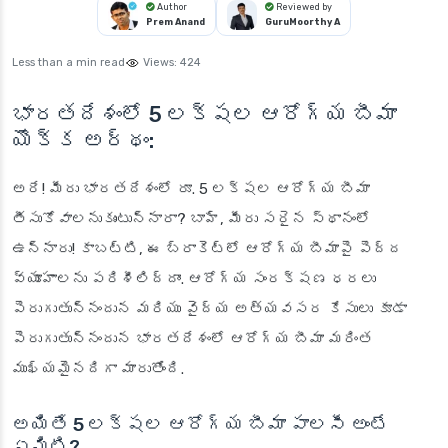
Author
Reviewed by
Prem Anand
GuruMoorthy A
Less than a min read
Views:
424
భారతదేశంలో 5 లక్షల ఆరోగ్య బీమా
యొక్క అర్థం:
అరే! మీరు భారతదేశంలో రూ. 5 లక్షల ఆరోగ్య బీమా
తీసుకోవాలనుకుంటున్నారా? బాహ్, మీరు సరైన స్థానంలో
ఉన్నారు! కాబట్టి, ఈ బ్రాకెట్‌లో ఆరోగ్య బీమాపై పెద్ద
వ్యూహాలను పరిశీలిద్దాం. ఆరోగ్య సంరక్షణ ధరలు
పెరుగుతున్నందున మరియు వైద్య అత్యవసర కేసులు కూడా
పెరుగుతున్నందున భారతదేశంలో ఆరోగ్య బీమా మరింత
ముఖ్యమైనదిగా మారుతోంది.
అయితే 5 లక్షల ఆరోగ్య బీమా పాలసీ అంటే
ఏమిటి?