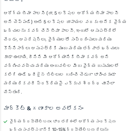
ఆరోగ్య బీమా పాలసీ (రూ. 5 లక్షల ఆరోగ్య బీమా పాలసీ
అని చెప్పండి) అంటే 5 లక్షల రూపాయల వరకు అనేక వైద్య
ఖర్చులను కవర్ చేసే బీమా పాలసీ. ఇందులో ఆసుపత్రిలో
చేరడం, ఆపరేషన్లు, వైద్యులతో సంప్రదింపులు మరియు
కొన్నిసార్లు ఆసుపత్రికి ముందు మరియు తర్వాత ఖర్చులు
కూడా ఉంటాయి. దీనిని మీ ఆరోగ్యానికి బీమా కవర్ అని
వర్ణించవచ్చు మరియు అందువల్ల మీరు వైద్య రుసుములలో
కలిగి ఉండే ఖరీదైన బిల్లుల గురించి చెడుగా భావించకుండా
మరియు రికవరీ ప్రక్రియపై ఎక్కువ శ్రద్ధ చూపేలా
చేస్తుంది.
మార్కెట్ & గణాంకాల అవలోకనం
వైద్య ద్రవ్యోల్బణం
: భారతదేశంలో ఆరోగ్య సంరక్షణ
ఖర్చు సంవత్సరానికి 10-15% ద్రవ్యోల్బణ రేటును