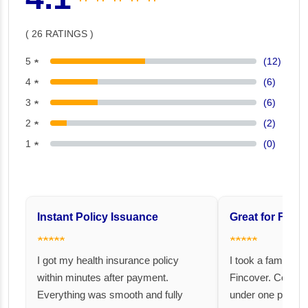
( 26 RATINGS )
5 ★
(12)
4 ★
(6)
3 ★
(6)
2 ★
(2)
1 ★
(0)
Instant Policy Issuance
Great for Famil
★★★★★
★★★★★
I got my health insurance policy
I took a family fl
within minutes after payment.
Fincover. Covere
Everything was smooth and fully
under one premiu