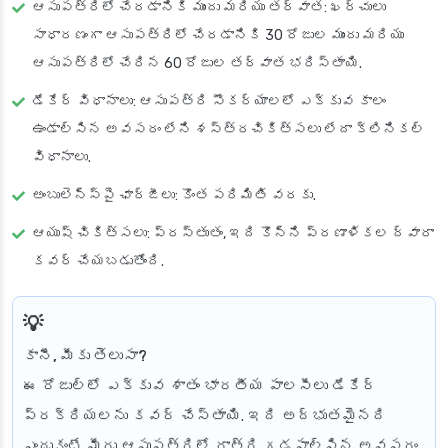
ఆసుపత్రిలో చేరడానికి ముందు మరియు తర్వాత
: ఖర్చులు
సాధారణంగా ఆసుపత్రిలో చేరడానికి 30 రోజుల ముందు మరియు
ఆసుపత్రిలో చేరిన 60 రోజుల తర్వాత భరిస్తాయి.
డేకేర్ విధానాలు
: ఆసుపత్రి సౌకర్యాలలో ఎక్కువ కాలం
ఉండాల్సిన అవసరం లేని శస్త్రచికిత్సలు లేదా క్లినికల్
విధానాలు.
అంబులెన్స్‌పై ఛార్జీలు
: కొంత పరిమితి వరకు.
ఆయుష్ చికిత్సలు
: ప్రస్తుతం, ఇది కొన్ని ప్రణాళికల ద్వారా
కవర్ చేయబడుతోంది.
కానీ, మీకు తెలుసా?
ఈ రోజుల్లో ఎక్కువ శాతం భారతీయ పాలసీలు డేకేర్
ప్రక్రియలను కవర్ చేస్తాయి. ఇది అద్భుతమైనది
ఎందుకంటే మీరు ఆసుపత్రిలో రాత్రి గడపాల్సిన అవసరం