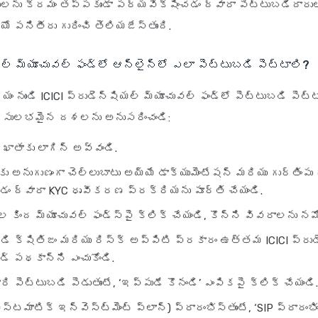
లను క్రమం తప్పకుండా పర్యవేక్షించడం ద్వారా పెట్టుబడిదారు
ియో పనితీరు గురించి తెలియజేస్తుంది.
ల్ మ్యూచువల్ ఫండ్‌లో ఆన్‌లైన్‌లో ఎలా పెట్టుబడి పెట్టాలి?
్యం నుండి ICICI ప్రుడెన్షియల్ మ్యూచువల్ ఫండ్‌లో పెట్టుబడి పెట
ు సులభమైన దశలను అనుసరించండి:
r ఖాతాకు లాగిన్ అవ్వండి.
అనుగుణంగా చెల్లుబాటు అయ్యే డాక్యుమెంటేషన్ మరియు గుర్తింపు
యడం ద్వారా KYC ధృవీకరణ ప్రక్రియను పూర్తి చేయండి.
 కింద మ్యూచువల్ ఫండ్స్‌పై క్లిక్ చేయండి, కొన్ని వివరాలను నమ
బడి క్షితిజం మరియు రిస్క్ అప్పిటి ప్రకారం ఉత్తమ ICICI ప్రు
డ్ పథకాన్ని ఎంచుకోండి.
రి పెట్టుబడి పెడుతుంటే, ‘ఇప్పుడే కొనండి’ ఎంపికపై క్లిక్ చేయండి.
ిస్టమాటిక్ ఇన్వెస్ట్‌మెంట్ ప్లాన్) ప్రారంభిస్తుంటే, ‘SIP ప్రారంభించ