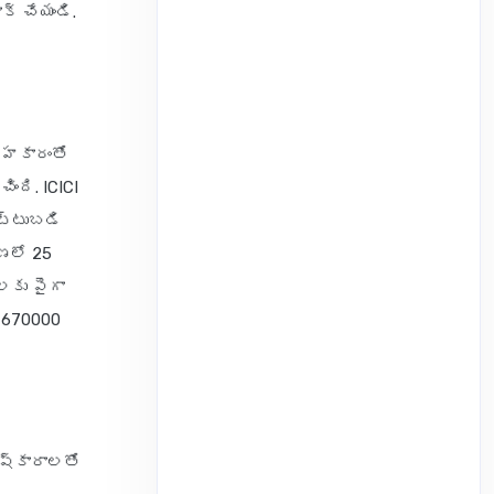
క్ చేయండి.
 సహకారంతో
ంది. ICICI
ట్టుబడి
ణలో 25
కు పైగా
. 670000
ష్కారాలతో