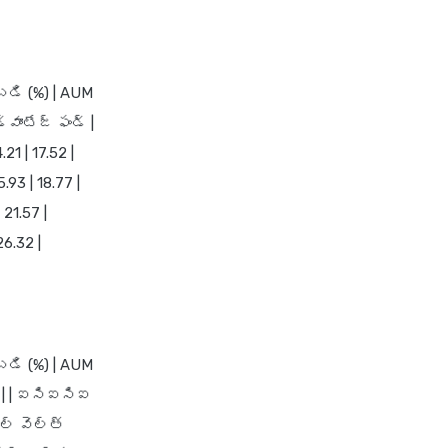
బడి (%) | AUM
ాంటేజ్ ఫండ్ |
1 | 17.52 |
93 | 18.77 |
21.57 |
6.32 |
బడి (%) | AUM
23 | | ఐసిఐసిఐ
యల్ వెల్త్