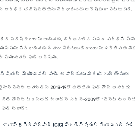
్పించడం, సంపద వృద్ధిని పెంపొందించడం మరియు సంపన్నమైన మరియు
 ఆర్థిక భవిష్యత్తును నిర్ధారించడం లక్ష్యంగా పెట్టుకుంది.
క పరిష్కారాలను అందించడం, దీర్ఘకాలిక సంపద వృద్ధిని పెంపొం
స్సును నిర్ధారించడం ద్వారా పెట్టుబడిదారులను శక్తివంతం చేయ
్ మ్యూచువల్ ఫండ్ లక్ష్యం.
ెన్షియల్ మ్యూచువల్ ఫండ్ అవార్డులు మరియు గుర్తింపులు
ఫైనాన్షియల్ అవార్డ్స్ 2018-19లో ఉత్తమ ఫండ్ హౌస్ అవార్డు
క్విటీ మోస్ట్ ట్రస్టెడ్ బ్రాండ్స్ సర్వే-2009లో “మోస్ట్ ట్రస్ట
ఫండ్ బ్రాండ్”.
గా టాప్ 5 పెర్ఫార్మింగ్ ICICI ప్రుడెన్షియల్ మ్యూచువల్ ఫండ్