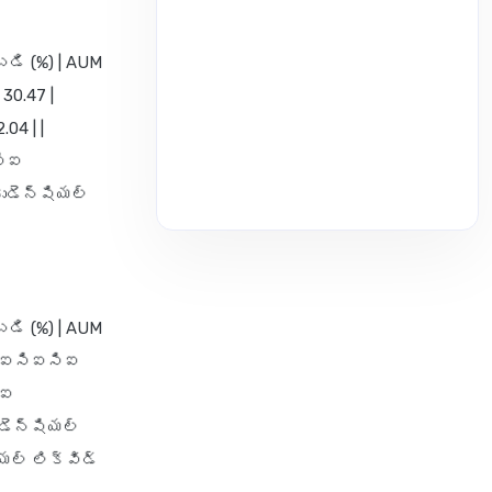
బడి (%) | AUM
30.47 |
04 | |
సిఐ
్రుడెన్షియల్
బడి (%) | AUM
| | ఐసిఐసిఐ
ిఐ
రుడెన్షియల్
ియల్ లిక్విడ్