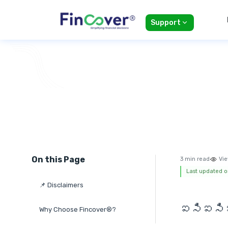
Support
On this Page
3 min read
Vie
Last updated o
📌 Disclaimers
ఐసిఐసిఐ
Why Choose Fincover®?