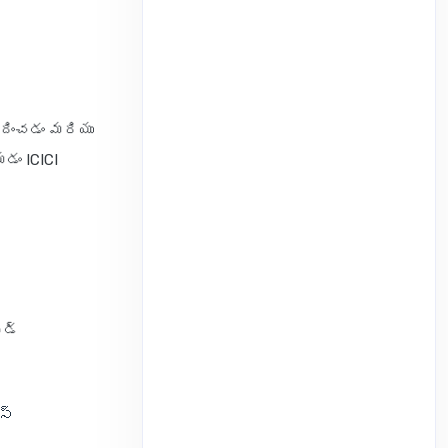
దించడం మరియు
డం ICICI
ెడ్
స్