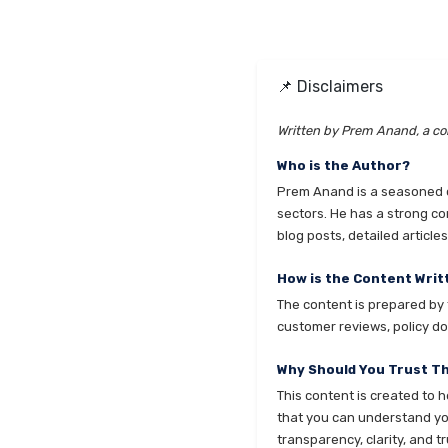
📌 Disclaimers
Written by Prem Anand, a con
Who is the Author?
Prem Anand is a seasoned co
sectors. He has a strong co
blog posts, detailed articl
How is the Content Writ
The content is prepared by t
customer reviews, policy do
Why Should You Trust T
This content is created to 
that you can understand your
transparency, clarity, and tr