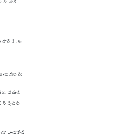
లకు వారి
్టడానికి, ఈ
 రుజువులను
ోదు చేయండి
డెన్షియల్
ు’ ఎంచుకోండి.