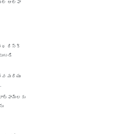
షియల్ ఆల్ఫా
విధ రిస్క్
టుబడి
త్వ మరియు
.
ాట్‌ఫామ్‌లకు
ను