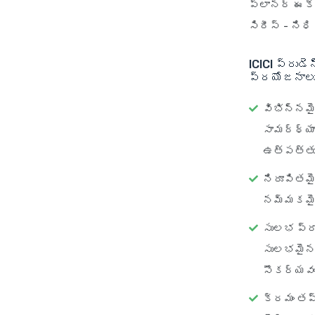
ప్లానర్ ఈక్వి
సిరీస్ - నిధి
ICICI ప్రుడ
ప్రయోజనాల
విభిన్నమ
సామర్థ్య
ఉత్పత్తుల
నిరూపితమై
నమ్మకమైన 
సులభ ప్ర
సులభమైన ప
సౌకర్యవంత
క్రమం తప్