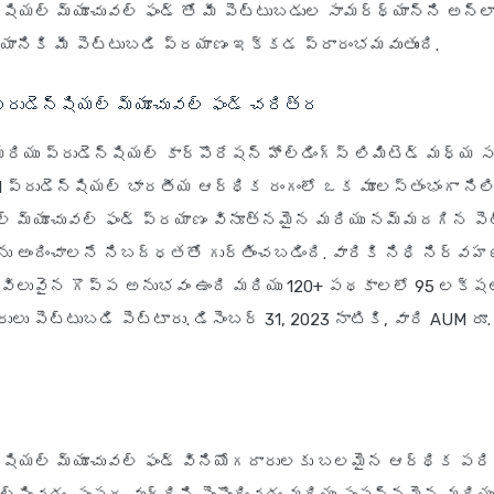
న్షియల్ మ్యూచువల్ ఫండ్ తో మీ పెట్టుబడుల సామర్థ్యాన్ని అన్‌లా
ానికి మీ పెట్టుబడి ప్రయాణం ఇక్కడ ప్రారంభమవుతుంది.
రుడెన్షియల్ మ్యూచువల్ ఫండ్ చరిత్ర
్ మరియు ప్రుడెన్షియల్ కార్పొరేషన్ హోల్డింగ్స్ లిమిటెడ్ మధ్య
I ప్రుడెన్షియల్ భారతీయ ఆర్థిక రంగంలో ఒక మూలస్తంభంగా నిలిచి
ల్ మ్యూచువల్ ఫండ్ ప్రయాణం వినూత్నమైన మరియు నమ్మదగిన పె
ు అందించాలనే నిబద్ధతతో గుర్తించబడింది. వారికి నిధి నిర్వహ
విలువైన గొప్ప అనుభవం ఉంది మరియు 120+ పథకాలలో 95 లక్షల
ులు పెట్టుబడి పెట్టారు. డిసెంబర్ 31, 2023 నాటికి, వారి AUM రూ
ెన్షియల్ మ్యూచువల్ ఫండ్ వినియోగదారులకు బలమైన ఆర్థిక పరి