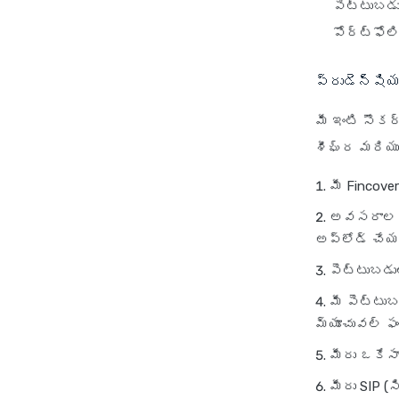
పెట్టుబడు
పోర్ట్‌ఫోల
ప్రుడెన్షియ
మీ ఇంటి సౌకర
శీఘ్ర మరియ
మీ Fincove
అవసరాలకు 
అప్‌లోడ్ చే
పెట్టుబడుల
మీ పెట్టు
మ్యూచువల్ ఫం
మీరు ఒకేసా
మీరు SIP (స