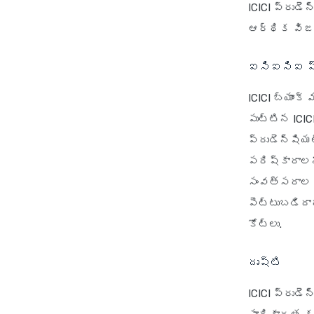
ICICI ప్రుడె
ఆర్థిక విజయ
ఐసిఐసిఐ ప్
ICICI బ్యాంక
పుట్టిన ICIC
ప్రుడెన్షియ
పరిష్కారాలన
సంవత్సరాల 
పెట్టుబడిదార
కోట్లు.
దృష్టి
ICICI ప్రుడ