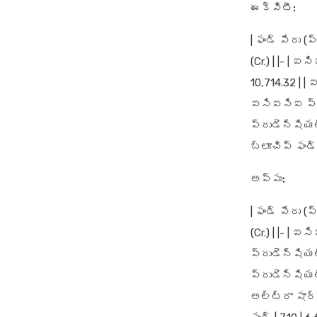
ఈక్విటీ:
| ఫండ్ పేరు 
(Cr.) | |- |
10,714.32 | |
ఐసిఐసిఐ ప్రు
ప్రుడెన్షియల
బ్లూచిప్ ఫండ్ 
అప్పు:
| ఫండ్ పేరు 
(Cr.) | |- | 
ప్రుడెన్షియల్
ప్రుడెన్షియల్
అల్ట్రా షార్ట