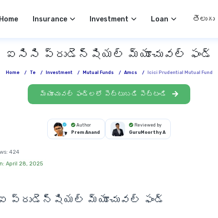
Select 
Home
Insurance
Investment
Loan
ఐసిసి ప్రుడెన్షియల్ మ్యూచువల్ ఫండ్
Home
/
Te
/
Investment
/
Mutual Funds
/
Amcs
/
Icici Prudential Mutual Fund
మ్యూచువల్ ఫండ్లలో పెట్టుబడి పెట్టండి
Author
Reviewed by
Prem Anand
GuruMoorthy A
ws:
424
n: April 28, 2025
 ప్రుడెన్షియల్ మ్యూచువల్ ఫండ్