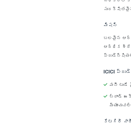
సాధికారత కల
సురక్షితమైన
మిషన్
బలమైన ఆర్థి
ఆర్థిక శ్రేయ
ప్రుడెన్షియల
ICICI ప్రుడ
మనీ టుడే 
బ్రాండ్ ఈ
మ్యూచువల్ 
కేటగిరీ వారీ