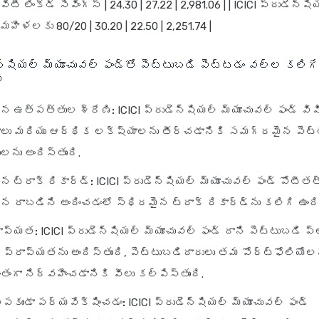
టీ లింక్డ్ సేవింగ్స్ | 24.30 | 27.22 | 2,981.06 | | ICICI ప్రుడెన్
 మహిళలకు 80/20 | 30.20 | 22.50 | 2,251.74 |
ెన్షియల్ మ్యూచువల్ ఫండ్‌తో పెట్టుబడి పెట్టడం వల్ల కలిగే
ు
ైన ఉత్పత్తుల శ్రేణి:
ICICI ప్రుడెన్షియల్ మ్యూచువల్ ఫండ్ వి
ాలు మరియు ఆర్థిక లక్ష్యాలను తీర్చడానికి సమగ్రమైన పెట్
ను అందిస్తుంది.
న ట్రాక్ రికార్డ్:
ICICI ప్రుడెన్షియల్ మ్యూచువల్ ఫండ్ పోటీత
రాబడిని అందించడంలో స్థిరమైన ట్రాక్ రికార్డ్‌ను కలిగి ఉంది
ాప్యత:
ICICI ప్రుడెన్షియల్ మ్యూచువల్ ఫండ్ దాని పెట్టుబడి ప్ల
్రాప్యతను అందిస్తుంది, పెట్టుబడిదారులు తమ పోర్ట్‌ఫోలియోల
ంగా నిర్వహించడానికి వీలు కల్పిస్తుంది.
పకుండా పర్యవేక్షించడం:
ICICI ప్రుడెన్షియల్ మ్యూచువల్ ఫండ్