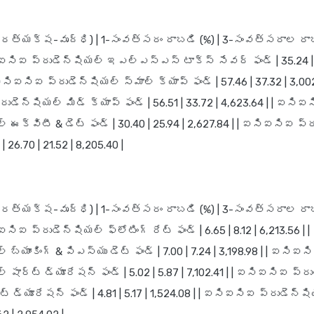
(ప్రత్యక్ష-వృద్ధి) | 1-సంవత్సరం రాబడి (%) | 3-సంవత్సరాల రా
 ఐసిఐసిఐ ప్రుడెన్షియల్ ఇఎల్ఎస్ఎస్ టాక్స్ సేవర్ ఫండ్ | 35.24 | 
 ఐసిఐసిఐ ప్రుడెన్షియల్ స్మాల్ క్యాప్ ఫండ్ | 57.46 | 37.32 | 3,002.
డెన్షియల్ మిడ్ క్యాప్ ఫండ్ | 56.51 | 33.72 | 4,623.64 | | ఐసిఐ
్ ఈక్విటీ & డెట్ ఫండ్ | 30.40 | 25.94 | 2,627.84 | | ఐసిఐసిఐ ప
| 26.70 | 21.52 | 8,205.40 |
(ప్రత్యక్ష-వృద్ధి) | 1-సంవత్సరం రాబడి (%) | 3-సంవత్సరాల రా
ఐసిఐసిఐ ప్రుడెన్షియల్ ఫ్లోటింగ్ రేట్ ఫండ్ | 6.65 | 8.12 | 6,213.56 
 బ్యాంకింగ్ & పిఎస్‌యు డెట్ ఫండ్ | 7.00 | 7.24 | 3,198.98 | | ఐసిఐస
 షార్ట్ డ్యూరేషన్ ఫండ్ | 5.02 | 5.87 | 7,102.41 | | ఐసిఐసిఐ ప్
్ డ్యూరేషన్ ఫండ్ | 4.81 | 5.17 | 1,524.08 | | ఐసిఐసిఐ ప్రుడెన్ష