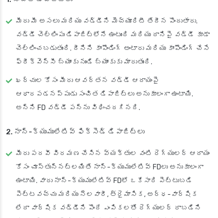
మీరు మీ అసలు మరియు వడ్డీని మెచ్యూరిటీ తేదీన పొందుతారు.
వడ్డీ చెల్లింపు డిపాజిట్‌లోనే ఉంటుంది మరియు దానిపై వడ్డీ కూడా
చెల్లించబడుతుంది. దీనిని కాంపౌండింగ్ అంటారు మరియు కాంపౌండింగ్ చేసే
ఫ్రీక్వెన్సీ బ్యాంకు నుండి బ్యాంకుకు మారుతుంది.
ఖర్చుల కోసం మీరు ఆవర్తన వడ్డీ ఆదాయంపై
ఆధారపడనప్పుడు సంచిత డిపాజిట్లు అనుకూలంగా ఉంటాయి.
అన్ని FD వడ్డీ పన్ను విధించదగినది.
2. నాన్-క్యుములేటివ్ ఫిక్సెడ్ డిపాజిట్లు
మీరు పదవీ విరమణ చేసిన వ్యక్తుల వంటి రెగ్యులర్ ఆదాయం
కోసం చూస్తున్నట్లయితే నాన్-క్యుములేటివ్ FDలు అనుకూలంగా
ఉంటాయి. వారు నాన్-క్యుములేటివ్ FDలో ఒకేసారి పెట్టుబడి
పెట్టవచ్చు మరియు నెలవారీ, త్రైమాసిక, అర్ధ-వార్షిక
లేదా వార్షిక వడ్డీని పొందే ఎంపికలతో రెగ్యులర్ రాబడిని