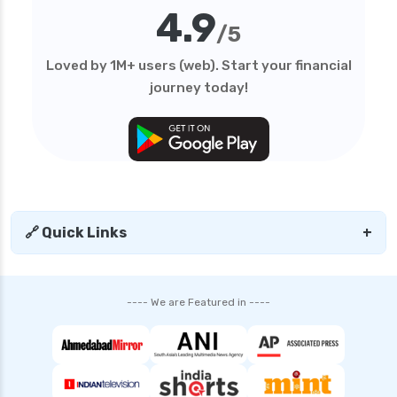
4.9
/5
Loved by 1M+ users (web). Start your financial
journey today!
🔗 Quick Links
+
---- We are Featured in ----