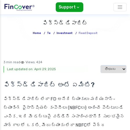
Support
ఫిక్స్‌డ్ డిపాజిట్
Home
/
Te
/
Investment
/
Fixed Deposit
3 min read
Views:
424
Select languag
Last updated on: April 29, 2025
ఫిక్స్‌డ్ డిపాజిట్ అంటే ఏమిటి?
ఫిక్స్‌డ్ డిపాజిట్ లేదా FD అనేది బ్యాంకులు మరియు నాన్-
బ్యాంకింగ్ ఫైనాన్షియల్ కంపెనీలు (NBFCలు) అందించే పెట్టుబడి
ఎంపిక. ఇది మీ డబ్బుపై వడ్డీని సంపాదించడానికి సులభమైన
మార్గాలలో ఒకటి. మీరు బ్యాంకు లేదా NBFCలో పెద్ద