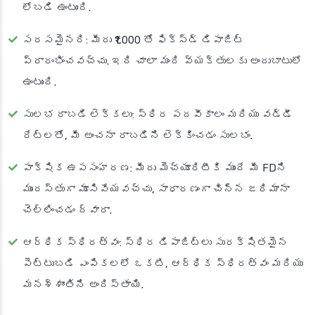
లోబడి ఉంటుంది.
సరసమైనది
: మీరు ₹1,000 తో ఫిక్స్‌డ్ డిపాజిట్
ప్రారంభించవచ్చు. ఇది చాలా మంది వ్యక్తులకు అందుబాటులో
ఉంటుంది.
సులభ రాబడి లెక్కలు
: స్థిర పదవీకాలం మరియు వడ్డీ
రేట్లతో, మీ అంచనా రాబడిని లెక్కించడం సులభం.
పాక్షిక ఉపసంహరణ
: మీరు మెచ్యూరిటీకి ముందే మీ FDని
ముందస్తుగా మూసివేయవచ్చు, సాధారణంగా చిన్న జరిమానా
చెల్లించడం ద్వారా.
ఆర్థిక స్థిరత్వం
: స్థిర డిపాజిట్లు సురక్షితమైన
పెట్టుబడి ఎంపికలలో ఒకటి, ఆర్థిక స్థిరత్వం మరియు
మనశ్శాంతిని అందిస్తాయి.