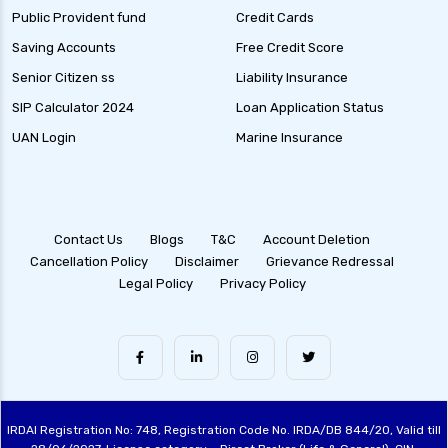
Public Provident fund
Credit Cards
Saving Accounts
Free Credit Score
Senior Citizen ss
Liability Insurance
SIP Calculator 2024
Loan Application Status
UAN Login
Marine Insurance
Contact Us
Blogs
T&C
Account Deletion
Cancellation Policy
Disclaimer
Grievance Redressal
Legal Policy
Privacy Policy
IRDAI Registration No: 748, Registration Code No. IRDA/DB 844/20, Valid till