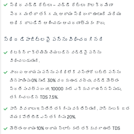
స్థిర వడ్డీ రేట్లు
– వడ్డీ రేట్లు కాలక్రమేణా
పెరగవు లేదా తగ్గవు. ఆదాయం స్థిరంగా ఉంటుంది మరియు
అధిక రాబడిని ఆశించడం ఆచరణాత్మకం కాదు.
స్థిర డిపాజిట్లపై పన్ను విధించదగినది
రిటర్న్‌గా క్లెయిమ్ చేయబడిన వడ్డీపై పన్ను
విధించబడుతుంది.
వారు ఏ ఆదాయపు పన్ను పరిధిలోకి వస్తారో బట్టి పన్ను
మినహాయింపు 0% నుండి 30% వరకు ఉండవచ్చు. వడ్డీ మొత్తం
ప్రతి సంవత్సరం రూ. 10000 కంటే ఎక్కువగా ఉన్నప్పుడు,
తగ్గించబడిన TDS 7.5%.
పాన్ వివరాలు ఇస్తేనే తగ్గింపు వర్తిస్తుంది. పాన్ నంబర్ జత
చేయకపోతే టీడీఎస్ తగ్గింపు 20%.
మొత్తం ఆదాయం 10% ఆదాయ స్లాబ్ కంటే తక్కువగా ఉంటే TDS