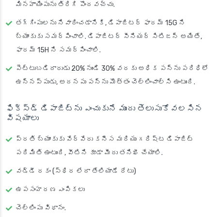
మినహాయింపును తిరిగి పొందవచ్చు.
తగ్గింపులను నివారించడానికి, డిపాజిటర్ ఫారమ్ 15G ని
బ్యాంకుకు సమర్పించాలి. డిపాజిటర్ సీనియర్ సిటిజన్ అయితే,
ఫారమ్ 15H ని సమర్పించాలి.
పెట్టుబడిదారుడు 20% నుండి 30% వరకు అధిక పన్ను పరిధిలో
ఉన్నప్పుడు, అదనపు పన్ను మొత్తం చెల్లించాల్సి ఉంటుంది.
ఫిక్స్‌డ్ డిపాజిట్‌ను ఎంచుకునే ముందు తెలుసుకోవలసిన
విషయాలు
ప్రతి బ్యాంకుకు వేర్వేరు కనీస మరియు గరిష్ట డిపాజిట్
పరిమితి ఉంటుంది, వీటిని కూడా మీరు తనిఖీ చేయాలి.
వడ్డీ రకం (స్థిర లేదా తేలియాడే రేటు)
ఉపసంహరణ ఎంపికలు
చెల్లింపు విధానం.