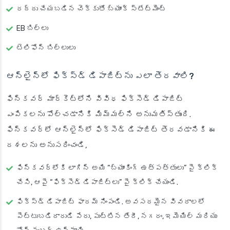
రద్దు చేయబడిన చెక్కుతో బ్యాంక్ స్టేట్‌మెంట్
EB బిల్లు
టెలిఫోన్ బిల్లులు
ఆన్‌లైన్‌లో ఫిక్స్‌డ్ డిపాజిట్‌ను ఎలా తెరవాలి?
ఫిన్‌కవర్ మార్కెట్‌లోని వివిధ ఫిక్సెడ్ డిపాజిట్
ఎంపికలను పోల్చడానికి మిమ్మల్ని అనుమతిస్తుంది.
ఫిన్‌కవర్‌లో ఆన్‌లైన్‌లో ఫిక్సెడ్ డిపాజిట్ తెరవడానికి ఈ
దశలను అనుసరించండి,
ఫిన్‌కవర్‌లోకి లాగిన్ అయి “బ్యాంకింగ్ ఉత్పత్తులు” పై క్లిక్
చేసి, ఆపై “ఫిక్సెడ్ డిపాజిట్లు” పై క్లిక్ చేయండి.
ఫిక్స్‌డ్ డిపాజిట్ ఫారమ్ నింపండి. అవసరమైన వివరాలలో
పెట్టుబడిదారుడి పేరు, పుట్టిన తేదీ, నగరం, ఇమెయిల్ మరియు