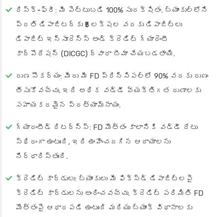
రిస్క్-ఫ్రీ
: మీ పెట్టుబడి 100% సురక్షితం. బ్యాంకుల్లోని
ప్రతి డిపాజిటర్‌కు ₹5 లక్షల వరకు డిపాజిట్లు
డిపాజిట్ ఇన్సూరెన్స్ అండ్ క్రెడిట్ గ్యారెంటీ
కార్పొరేషన్ (DICGC) ద్వారా బీమా చేయబడతాయి.
రుణ సౌకర్యం
: మీరు మీ FD ప్రిన్సిపల్‌లో 90% వరకు రుణం
తీసుకోవచ్చు. ఇది అధిక వడ్డీ వ్యక్తిగత రుణాలకు
సహాయకరమైన ప్రత్యామ్నాయం.
గ్యారంటీడ్ రిటర్న్స్
: FD మొత్తం కాలానికి వడ్డీ రేటు
స్థిరంగా ఉంటుంది, ఇది ఊహించదగిన ఆదాయాలను
నిర్ధారిస్తుంది.
క్రెడిట్ కార్డులు
: బ్యాంకులు మీ ఫిక్స్‌డ్ డిపాజిట్లపై
క్రెడిట్ కార్డులను అందించవచ్చు. క్రెడిట్ పరిమితి FD
మొత్తంపై ఆధారపడి ఉంటుంది మరియు బ్యాంక్ విధానాలకు