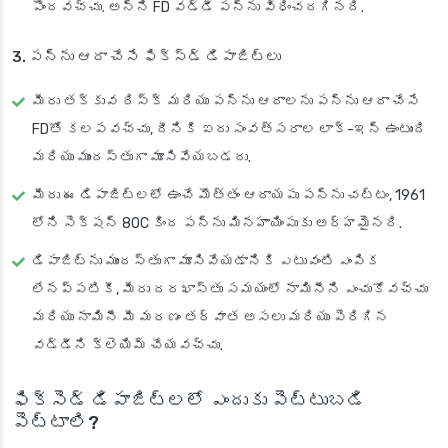
పొందవచ్చు. అన్ని FD వడ్డీ పన్ను విధించదగినది.
3. పన్ను ఆదా చేసే ఫిక్స్‌డ్ డిపాజిట్లు
మీరు తక్కువ రిస్క్ మరియు పన్ను ఆదాలను పన్ను ఆదా చేసే
FDతో కలపవచ్చు, దీనికి ఐదు సంవత్సరాల లాక్-ఇన్ ఉంటుంది
మరియు ముందస్తుగా మూసివేయబడదు.
మీరు ఈ డిపాజిట్లలో ఉంచే మొత్తం ఆదాయపు పన్ను చట్టం, 1961
లోని సెక్షన్ 80C కింద పన్ను మినహాయింపుకు అర్హమైనది.
డిపాజిట్‌ను ముందస్తుగా మూసివేయడానికి ఎటువంటి ఎంపిక
లేనప్పటికీ, మీరు దరఖాస్తు సమయంలో నామినీని ఎంచుకోవచ్చు
మరియు నామినీ మీ మరణం తర్వాత అసలు మరియు పెరిగిన
వడ్డీని క్లెయిమ్ చేయవచ్చు.
ఫిక్సెడ్ డిపాజిట్లలో ఎందుకు పెట్టుబడి
పెట్టాలి?