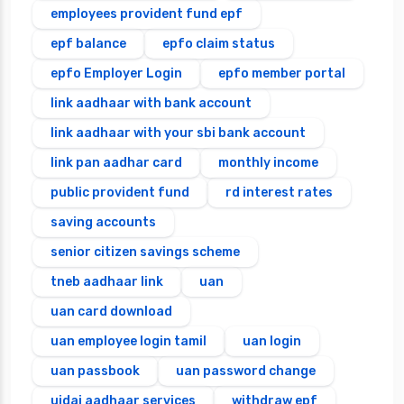
employees provident fund epf
epf balance
epfo claim status
epfo Employer Login
epfo member portal
link aadhaar with bank account
link aadhaar with your sbi bank account
link pan aadhar card
monthly income
public provident fund
rd interest rates
saving accounts
senior citizen savings scheme
tneb aadhaar link
uan
uan card download
uan employee login tamil
uan login
uan passbook
uan password change
uidai aadhaar services
withdraw epf