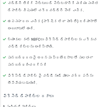
వడ్డీని తిరిగి పెట్టుబడి పెట్టడానికి మరియు సంచిత
డిపాజిట్ విషయంలో చక్రవడ్డీని పొందే ఎంపిక.
ఉపసంహరణ ఎంపిక (పాక్షిక లేదా పూర్తి) జరిమానాతో
అందుబాటులో ఉంది.
బ్యాంకుల కంటే NBFCలు ఫిక్స్‌డ్ డిపాజిట్‌లకు ఎక్కువ
వడ్డీ రేట్లను అందిస్తాయి.
పునరుద్ధరణపై అదనపు ప్రయోజనాలతో సులభంగా
పునరుద్ధరించదగినది
ఫిక్స్‌డ్ డిపాజిట్ పై వడ్డీ నుండి మూలం వద్ద పన్ను
తీసివేయబడుతుంది.
ఫిక్సెడ్ డిపాజిట్ల రకాలు
1. సంచిత డిపాజిట్లు