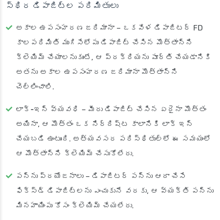
స్థిర డిపాజిట్ల పరిమితులు
అకాల ఉపసంహరణ జరిమానా
– ఒకవేళ డిపాజిటర్ FD
కాలపరిమితి ముగిసేలోపు డిపాజిట్ చేసిన మొత్తాన్ని
క్లెయిమ్ చేయాలనుకుంటే, ఆ ప్రక్రియను పూర్తి చేయడానికి
అతను అకాల ఉపసంహరణ జరిమానా మొత్తాన్ని
చెల్లించాలి.
లాక్-ఇన్ వ్యవధి
– మీరు డిపాజిట్ చేసిన ఏదైనా మొత్తం
అయినా, ఆ మొత్తం ఒక నిర్దిష్ట కాలానికి లాక్ ఇన్
చేయబడి ఉంటుంది. అత్యవసర పరిస్థితుల్లో ఈ సమయంలో
ఆ మొత్తాన్ని క్లెయిమ్ చేసుకోలేరు.
పన్ను ప్రయోజనాలు
– డిపాజిటర్ పన్ను ఆదా చేసే
ఫిక్స్‌డ్ డిపాజిట్‌లను ఎంచుకునే వరకు, ఆ వ్యక్తి పన్ను
మినహాయింపు కోసం క్లెయిమ్ చేయలేరు.