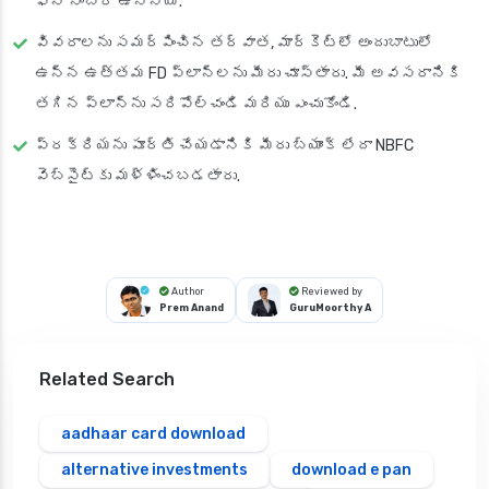
ఫోన్ నంబర్ ఉన్నాయి.
వివరాలను సమర్పించిన తర్వాత, మార్కెట్లో అందుబాటులో
ఉన్న ఉత్తమ FD ప్లాన్‌లను మీరు చూస్తారు. మీ అవసరానికి
తగిన ప్లాన్‌ను సరిపోల్చండి మరియు ఎంచుకోండి.
ప్రక్రియను పూర్తి చేయడానికి మీరు బ్యాంక్ లేదా NBFC
వెబ్‌సైట్‌కు మళ్ళించబడతారు.
Author
Reviewed by
Prem Anand
GuruMoorthy A
Related Search
aadhaar card download
alternative investments
download e pan