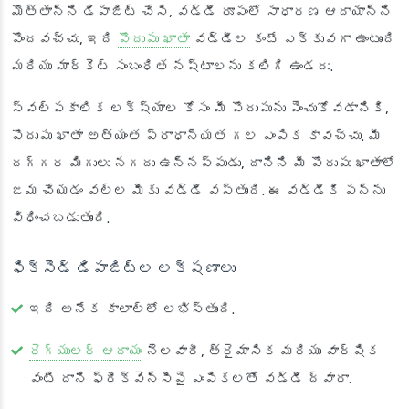
మొత్తాన్ని డిపాజిట్ చేసి, వడ్డీ రూపంలో సాధారణ ఆదాయాన్ని
పొందవచ్చు, ఇది
పొదుపు ఖాతా
వడ్డీల కంటే ఎక్కువగా ఉంటుంది
మరియు మార్కెట్ సంబంధిత నష్టాలను కలిగి ఉండదు.
స్వల్పకాలిక లక్ష్యాల కోసం మీ పొదుపును పెంచుకోవడానికి,
పొదుపు ఖాతా అత్యంత ప్రాధాన్యత గల ఎంపిక కావచ్చు. మీ
దగ్గర మిగులు నగదు ఉన్నప్పుడు, దానిని మీ పొదుపు ఖాతాలో
జమ చేయడం వల్ల మీకు వడ్డీ వస్తుంది. ఈ వడ్డీకి పన్ను
విధించబడుతుంది.
ఫిక్సెడ్ డిపాజిట్ల లక్షణాలు
ఇది అనేక కాలాల్లో లభిస్తుంది.
రెగ్యులర్ ఆదాయం
నెలవారీ, త్రైమాసిక మరియు వార్షిక
వంటి దాని ఫ్రీక్వెన్సీపై ఎంపికలతో వడ్డీ ద్వారా.