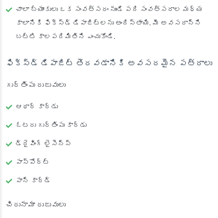
చాలా బ్యాంకులు ఒక సంవత్సరం నుండి పది సంవత్సరాల మధ్య
కాలానికి ఫిక్స్‌డ్ డిపాజిట్లను అందిస్తాయి. మీ అవసరాన్ని
బట్టి కాలపరిమితిని ఎంచుకోండి.
ఫిక్స్‌డ్ డిపాజిట్ తెరవడానికి అవసరమైన పత్రాలు
గుర్తింపు రుజువులు
ఆధార్ కార్డు
ఓటరు గుర్తింపు కార్డు
డ్రైవింగ్ లైసెన్స్
పాస్‌పోర్ట్
పాన్ కార్డ్
చిరునామా రుజువులు