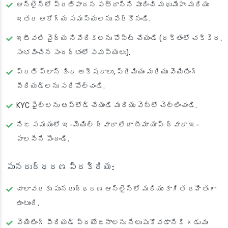
ఆన్‌లైన్‌లో ప్రతిపాదన పత్రాన్ని పూరించి మధుమేహం మరియు
ఇతర ఆరోగ్య సమస్యలను పేర్కొనండి.
ఇటీవలి వైద్య నివేదికలను పోస్ట్ చేయండి (రక్తంలో చక్కెర,
సంభవించిన సందర్భంలో సమస్యలు).
ప్రతి ప్లాన్ కింద అక్షరాలు, ప్రీమియం మరియు వెయిటింగ్
పీరియడ్‌లను సరిపోల్చండి.
KYC ఫైల్‌లను అప్‌లోడ్ చేయండి మరియు వెబ్‌లో చెల్లించండి.
నిజ సమయంలో ఇ-మెయిల్ ద్వారా లేదా బీమా యాప్ ద్వారా ఇ-
పాలసీని పొందండి.
పునరుద్ధరణ ప్రక్రియ:
చాలావరకు పునరుద్ధరణ ఆన్‌లైన్‌లో మరియు కాగిత రహితంగా
ఉంటుంది.
వెయిటింగ్ పీరియడ్ ప్రయోజనాలను నిలుపుకోవడానికి గడువు