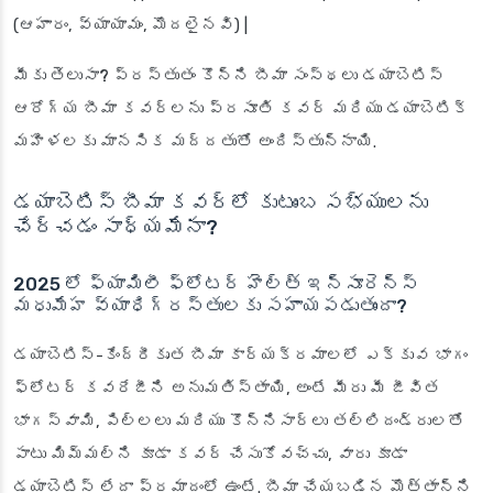
(ఆహారం, వ్యాయామం, మొదలైనవి) |
మీకు తెలుసా?
ప్రస్తుతం కొన్ని బీమా సంస్థలు డయాబెటిస్
ఆరోగ్య బీమా కవర్లను ప్రసూతి కవర్ మరియు డయాబెటిక్
మహిళలకు మానసిక మద్దతుతో అందిస్తున్నాయి.
డయాబెటిస్ బీమా కవర్‌లో కుటుంబ సభ్యులను
చేర్చడం సాధ్యమేనా?
2025 లో ఫ్యామిలీ ఫ్లోటర్ హెల్త్ ఇన్సూరెన్స్
మధుమేహ వ్యాధిగ్రస్తులకు సహాయపడుతుందా?
డయాబెటిస్-కేంద్రీకృత బీమా కార్యక్రమాలలో ఎక్కువ భాగం
ఫ్లోటర్ కవరేజీని అనుమతిస్తాయి, అంటే మీరు మీ జీవిత
భాగస్వామి, పిల్లలు మరియు కొన్నిసార్లు తల్లిదండ్రులతో
పాటు మిమ్మల్ని కూడా కవర్ చేసుకోవచ్చు, వారు కూడా
డయాబెటిస్ లేదా ప్రమాదంలో ఉంటే. బీమా చేయబడిన మొత్తాన్ని