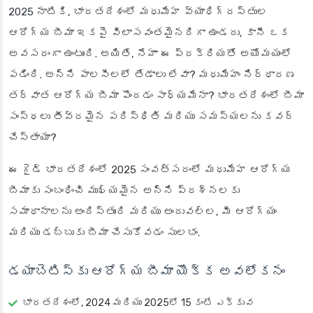
2025 నాటికి, భారతదేశంలో మధుమేహ వ్యాధిగ్రస్తుల
ఆరోగ్య బీమా ఇకపై విలాసవంతమైనదిగా ఉండదు, కానీ ఒక
అవసరంగా ఉంటుంది. అయితే, నేహా ఈ ప్రక్రియతో అయోమయంలో
పడింది. అన్ని పాలసీలలో తేడాలు లేవా? మధుమేహం నిర్ధారణ
తర్వాత ఆరోగ్య బీమా పొందడం సాధ్యమేనా? భారతదేశంలో బీమా
సంస్థలు తీవ్రమైన పరిస్థితి మరియు సమస్యలను కవర్
చేస్తాయా?
ఈ గైడ్ భారతదేశంలో 2025 సంవత్సరంలో మధుమేహ ఆరోగ్య
బీమాకు సంబంధించి ముఖ్యమైన అన్ని ప్రశ్నలకు
సమాధానాలను అందిస్తుంది మరియు అందువల్ల, మీ ఆరోగ్యం
మరియు డబ్బుకు బీమా చేసుకోవడం సులభం.
డయాబెటిస్‌కు ఆరోగ్య బీమా యొక్క అవలోకనం
భారతదేశంలో, 2024 మరియు 2025లో 15 కంటే ఎక్కువ