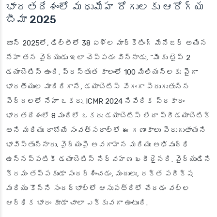
భారతదేశంలో మధుమేహ రోగులకు ఆరోగ్య
బీమా 2025
జూన్ 2025లో, ఢిల్లీలో 38 ఏళ్ల మార్కెటింగ్ మేనేజర్ అయిన
నేహా తన వైద్యుడు ఇలా చెప్పడం విన్నాడు, “మీకు టైప్ 2
డయాబెటిస్ ఉంది. ప్రస్తుత కాలంలో 100 మిలియన్లకు పైగా
భారతీయుల మాదిరిగానే, డయాబెటిస్ వేగంగా పెరుగుతున్న
పెద్దలలో నేహా ఒకరు. ICMR 2024 నివేదిక ప్రకారం
భారతదేశంలో 8 మందిలో ఒకరు డయాబెటిస్ లేదా ప్రీడయాబెటిక్
అని మరియు రాబోయే సంవత్సరాల్లో ఈ గణాంకాలు పెరుగుతాయని
భావిస్తున్నారు. వైద్యంపై అవగాహన మరియు అభివృద్ధి
ఉన్నప్పటికీ డయాబెటిస్ నిర్వహణ ఖరీదైనది. వైద్యుడిని
క్రమం తప్పకుండా సందర్శించడం, మందులు, రక్త పరీక్ష
మరియు కొన్ని సందర్భాల్లో ఆసుపత్రిలో చేరడం వల్ల
ఆర్థిక భారం కూడా చాలా ఎక్కువగా ఉంటుంది.