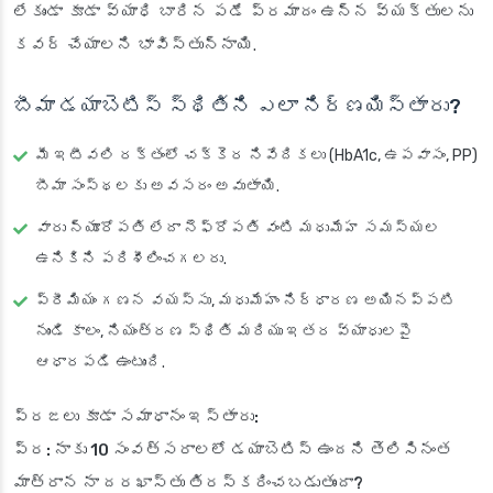
లేకుండా కూడా వ్యాధి బారిన పడే ప్రమాదం ఉన్న వ్యక్తులను
కవర్ చేయాలని భావిస్తున్నాయి.
బీమా డయాబెటిస్ స్థితిని ఎలా నిర్ణయిస్తారు?
మీ ఇటీవలి రక్తంలో చక్కెర నివేదికలు (HbA1c, ఉపవాసం, PP)
బీమా సంస్థలకు అవసరం అవుతాయి.
వారు న్యూరోపతి లేదా నెఫ్రోపతి వంటి మధుమేహ సమస్యల
ఉనికిని పరిశీలించగలరు.
ప్రీమియం గణన వయస్సు, మధుమేహం నిర్ధారణ అయినప్పటి
నుండి కాలం, నియంత్రణ స్థితి మరియు ఇతర వ్యాధులపై
ఆధారపడి ఉంటుంది.
ప్రజలు కూడా సమాధానం ఇస్తారు:
ప్ర: నాకు 10 సంవత్సరాలలో డయాబెటిస్ ఉందని తెలిసినంత
మాత్రాన నా దరఖాస్తు తిరస్కరించబడుతుందా?