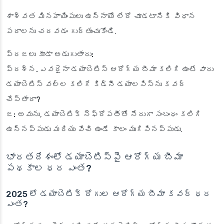
శాశ్వత మినహాయింపులు ఉన్నాయో లేదో చూడటానికి విధాన
పదాలను చదవడం గుర్తుంచుకోండి.
ప్రజలు కూడా అడుగుతారు:
ప్రశ్న. ఎవరైనా డయాబెటిస్ ఆరోగ్య బీమా కలిగి ఉంటే వారు
డయాబెటిస్ వల్ల కలిగే కిడ్నీ డయాలసిస్‌ను కవర్
చేస్తారా?
జ:
అవును, డయాబెటిక్ నెఫ్రోపతీతో నేరుగా సంబంధం కలిగి
ఉన్నప్పుడు మరియు వేచి ఉండే కాలం ముగిసినప్పుడు.
భారతదేశంలో డయాబెటిస్‌పై ఆరోగ్య బీమా
పథకాల ధర ఎంత?
2025 లో డయాబెటిక్ రోగుల ఆరోగ్య బీమా కవర్ ధర
ఎంత?