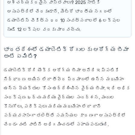
ఆశ్చర్యకరమైన వాస్తవాలు?
2025 నాటికి
ఆసుపత్రిలో చేరకుండానే, మెట్రో భారతీయ నగరంలో
డయాబెటిస్ చికిత్స ధర 10 సంవత్సరాలలో 6 లక్షల
నుండి 12 లక్షల వరకు మారవచ్చు.
భారతదేశంలో డయాబెటిక్ రోగులకు ఆరోగ్య బీమా
అంటే ఏమిటి?
డయాబెటిక్ రోగి యొక్క ఆరోగ్య బీమా అనేది ఇప్పటికే
నిర్ధారణ అయిన లేదా తీవ్ర ప్రమాదంలో ఉన్న మధుమేహం
ఉన్న వ్యక్తుల కోసం ఉద్దేశించిన వైద్య బీమా. ఇది అధిక
సంరక్షణ ఖర్చు మరియు వైద్యుల సందర్శన, మందుల
కొనుగోలు, పరీక్షలు మరియు మధుమేహం లేదా దాని
పర్యవసానంగా తలెత్తే సమస్యల కారణంగా ఆసుపత్రిలో
చేరడం వంటి వాటిని అధిగమించడంలో సహాయపడుతుంది.