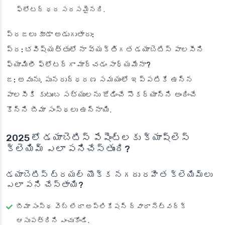
ఫ్లోటర్ ధర సరసమైనది.
ప్రజలు కూడా అడుగుతారు:
ప్ర: భవిష్యత్తులో నా వ్యక్తిగత డయాబెటిస్ పాలసీని
ఫ్యామిలీ ఫ్లోటర్‌గా మార్చడం సాధ్యమేనా?
జ:
అవును, పునరుద్ధరణ సమయంలో ఇప్పటికే ఉన్న
పాలసీకి కుటుంబ సభ్యులను జోడించే సౌకర్యాన్ని అందించే
కొన్ని బీమా సంస్థలు ఉన్నాయి.
2025 లో డయాబెటిస్ పేషెంట్లకు క్యాష్‌లెస్
క్లెయిమ్ ఎలా పనిచేస్తుంది?
డయాబెటిస్ ట్రయల్ యొక్క నగదు రహిత క్లెయిమ్‌లు
ఎలా పని చేస్తాయి?
బీమా సంస్థ వెబ్ లేదా అప్లికేషన్ ద్వారా నెట్‌వర్క్
ఆసుపత్రిని ఎంచుకోండి.