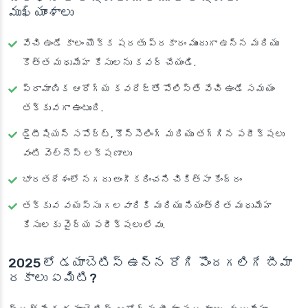
ముఖ్యాంశాలు
వేచి ఉండే కాలం యొక్క షరతు ప్రకారం ముందుగా ఉన్న మరియు
కొత్త మధుమేహ కేసులను కవర్ చేయండి.
ప్రామాణిక ఆరోగ్య కవరేజ్‌తో పోలిస్తే వేచి ఉండే సమయం
తక్కువగా ఉంటుంది.
డైటీషియన్ సపోర్ట్, కౌన్సెలింగ్ మరియు తగ్గిన పరీక్షలు
వంటి వెల్నెస్ లక్షణాలు
భారతదేశంలో నగదు అంగీకరించని చికిత్సా కేంద్రం
తక్కువ వయస్సు గలవారికి మరియు నియంత్రిత మధుమేహ
కేసులకు వైద్య పరీక్షలు లేవు.
2025 లో డయాబెటిస్ ఉన్న రోగి పొందగలిగే బీమా
రకాలు ఏమిటి?