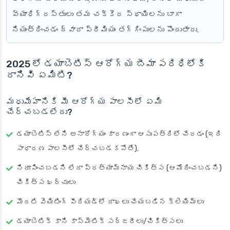
వ్యాధిగ్రస్తులు తమ చక్కెర స్థాయిలను బాగా
నియంత్రించడం ద్వారా ప్రీమియం తగ్గింపులను పొందుతారు.
2025 లో డయాబెటిస్ ఆరోగ్య బీమా పరిధిలోకి
రానివి ఏమిటి?
మధుమేహానికి మీ ఆరోగ్య పాలసీలో ఏమి
చేర్చబడలేదు?
డయాబెటిస్ లేని అనారోగ్యం కారణంగా ఆసుపత్రిలో చేరడం (ఇది
సాధారణ పాలసీలో చేర్చబడకపోతే).
నిరూపించబడని లేదా ప్రత్యామ్నాయ చికిత్స (ఆమోదించబడని)
చికిత్స ఖర్చులు
మొదటి వెయిటింగ్ పీరియడ్‌లో దాఖలు చేయబడిన క్లెయిమ్‌లు
డయాబెటిక్ కాని కాస్మెటిక్ సర్జరీలు/చికిత్సలు