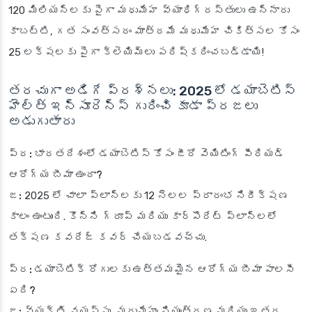
120 మిలియన్లకు పైగా మధుమేహ వ్యాధిగ్రస్తులు ఉన్నారు
కాబట్టి, గత సంవత్సరం మాత్రమే మధుమేహ చికిత్సల కోసం
25 లక్షలకు పైగా క్లెయిమ్‌లు పరిష్కరించబడ్డాయి!
తరచుగా అడిగే ప్రశ్నలు: 2025 లో డయాబెటిస్
హెల్త్ ఇన్సూరెన్స్ గురించి కూడా ప్రజలు
అడుగుతారు
ప్ర: భారతదేశంలో డయాబెటిస్ కోసం జీరో వెయిటింగ్ పీరియడ్
ఆరోగ్య బీమా ఉందా?
జ:
2025 లో చాలా ప్లాన్‌లకు 12 నెలల ప్రారంభ నిరీక్షణ
కాలం ఉంటుంది. కొన్ని గ్రూప్ మరియు కార్పొరేట్ ప్లాన్‌లలో
తక్షణ కవరేజ్ కవర్ చేయబడవచ్చు.
ప్ర: డయాబెటిక్ రోగులకు ఉత్తమమైన ఆరోగ్య బీమా పాలసీ
ఏది?
జ:
వ్యక్తి వయస్సు, మధుమేహం నియంత్రణ మరియు ఇతర