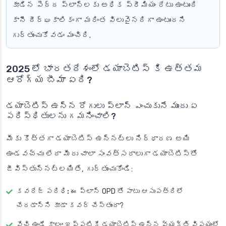
కూడిన పెద్ద ప్లాన్‌లకు అధిక ప్రీమియం రేటు ఉంటుంది
కానీ దీర్ఘకాలికంగా మరింత విలువైనదిగా ఉంటుందని
గుర్తుంచుకోవడం మంచిది.
2025 లో భారతదేశంలో డయాబెటిస్ కి ఉత్తమ
ఆరోగ్య బీమా ఏది?
డయాబెటిస్ ఉన్న రోగులు ప్లాన్ ఎంచుకునే ముందు ఏ
పరిస్థితులను గమనించాలి?
మీకు కొత్తగా డయాబెటిస్ ఉన్నట్లు నిర్ధారణ అయి
ఉండవచ్చు లేదా మీరు చాలా సంవత్సరాలుగా డయాబెటిస్‌తో
జీవిస్తున్నట్లయితే, గుర్తుంచుకోండి:
కవరేజ్ పరిధి:
ఈ ప్లాన్ OPD తో పాటు ఆసుపత్రిలో
చేరడాన్ని కూడా కవర్ చేస్తుందా?
వేచి ఉండే కాలం:
ఇప్పటికే డయాబెటిస్ ఉన్న వ్యక్తి విషయంలో