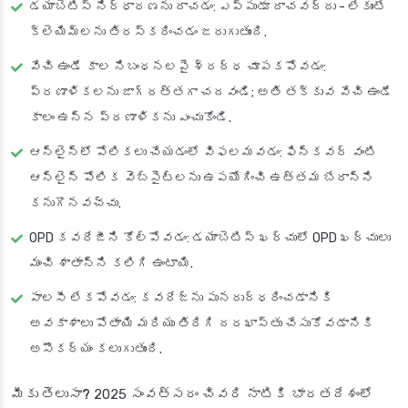
డయాబెటిస్ నిర్ధారణను దాచడం: ఎప్పుడూ దాచవద్దు - లేకుంటే
క్లెయిమ్‌లను తిరస్కరించడం జరుగుతుంది.
వేచి ఉండే కాల నిబంధనలపై శ్రద్ధ చూపకపోవడం:
ప్రణాళికలను జాగ్రత్తగా చదవండి; అతి తక్కువ వేచి ఉండే
కాలం ఉన్న ప్రణాళికను ఎంచుకోండి.
ఆన్‌లైన్‌లో పోలికలు చేయడంలో విఫలమవడం: ఫిన్‌కవర్ వంటి
ఆన్‌లైన్ పోలిక వెబ్‌సైట్‌లను ఉపయోగించి ఉత్తమ బేరాన్ని
కనుగొనవచ్చు.
OPD కవరేజీని కోల్పోవడం: డయాబెటిస్ ఖర్చులో OPD ఖర్చులు
మంచి శాతాన్ని కలిగి ఉంటాయి.
పాలసీ లేకపోవడం: కవరేజ్‌ను పునరుద్ధరించడానికి
అవకాశాలు పోతాయి మరియు తిరిగి దరఖాస్తు చేసుకోవడానికి
అసౌకర్యం కలుగుతుంది.
మీకు తెలుసా?
2025 సంవత్సరం చివరి నాటికి భారతదేశంలో