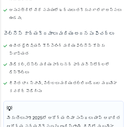
ఆసుపత్రిలో చేరే సమయంలో ఖర్చులు తక్కువగా లేదా అస్సలు
ఉండవు.
వెల్నెస్ కార్యక్రమాలు మరియు అదనపు ఫీచర్లు
ఉచిత డైటీషియన్ కౌన్సెలింగ్ మరియు ఫిట్‌నెస్ కోచ్‌కు
ప్రాప్యత
మెడికల్, టెస్ట్ మరియు పార్టనర్ ఫార్మసీ స్టోర్లలో
డిస్కౌంట్లు
జీవిత భాగస్వామి, పిల్లలు మరియు తల్లిదండ్రుల మధుమేహ
కవరేజ్ పొడిగింపు
మీకు తెలుసా?
2025లో ఆరోగ్య బీమా సంస్థలు యాప్ ఆధారిత
ఆరోగ్య పర్యవేక్షణను అందిస్తాయి, దీనిలో మధుమేహ