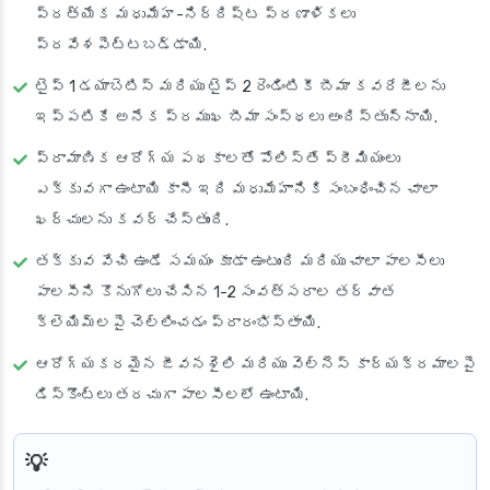
ప్రత్యేక మధుమేహ-నిర్దిష్ట ప్రణాళికలు
ప్రవేశపెట్టబడ్డాయి.
టైప్ 1 డయాబెటిస్ మరియు టైప్ 2 రెండింటికీ బీమా కవరేజీలను
ఇప్పటికే అనేక ప్రముఖ బీమా సంస్థలు అందిస్తున్నాయి.
ప్రామాణిక ఆరోగ్య పథకాలతో పోలిస్తే ప్రీమియంలు
ఎక్కువగా ఉంటాయి కానీ ఇది మధుమేహానికి సంబంధించిన చాలా
ఖర్చులను కవర్ చేస్తుంది.
తక్కువ వేచి ఉండే సమయం కూడా ఉంటుంది మరియు చాలా పాలసీలు
పాలసీని కొనుగోలు చేసిన 1-2 సంవత్సరాల తర్వాత
క్లెయిమ్‌లపై చెల్లించడం ప్రారంభిస్తాయి.
ఆరోగ్యకరమైన జీవనశైలి మరియు వెల్‌నెస్ కార్యక్రమాలపై
డిస్కౌంట్లు తరచుగా పాలసీలలో ఉంటాయి.