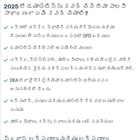
2025 లో డయాబెటిస్‌ను కవర్ చేసే బీమా పాలసీ
సాధారణంగా ఏమి కవర్ చేయాలి?
రక్తంలో చక్కెర స్థాయిని పర్యవేక్షించడం మరియు
నిపుణులతో సంప్రదింపులు జరపడంలో OPD ఖర్చులు
డయాబెటిస్ చికిత్సలో ఉపయోగించే మందులు
చక్కెర, కొలెస్ట్రాల్, మూత్రపిండాలు, కళ్ళు మొదలైన వాటికి
సంబంధించిన వైద్య పరీక్షలు క్రమం తప్పకుండా చేయించుకోవాలి.
DKA లేదా హైపోగ్లైసీమియా డయాబెటిస్ అత్యవసర
ఆసుపత్రిలో చేరడం
ఇన్సులిన్, పంపులు మరియు డయాబెటిక్ నిర్వహణ యంత్రాల
రుసుము
మూత్రపిండాలు, కన్ను, నరాలు మరియు గుండె సమస్యలు
ప్రధాన లక్షణాలు మరియు లక్షణాలు