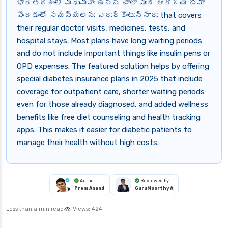
భారతదేశంలో మధుమేహం ఉన్న చాలా మంది ఆరోగ్య బీమా
పొందడంలో సమస్యలను ఎదుర్కొంటున్నారు that covers
their regular doctor visits, medicines, tests, and
hospital stays. Most plans have long waiting periods
and do not include important things like insulin pens or
OPD expenses. The featured solution helps by offering
special diabetes insurance plans in 2025 that include
coverage for outpatient care, shorter waiting periods
even for those already diagnosed, and added wellness
benefits like free diet counseling and health tracking
apps. This makes it easier for diabetic patients to
manage their health without high costs.
Author
Reviewed by
Prem Anand
GuruMoorthy A
Less than a min read
Views:
424