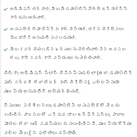
అడ్మిషన్ తర్వాత, మీరు మీ డయాబెటిస్ హెల్త్ ఇన్సూరెన్స్
కార్డును అందించాలి.
ఆసుపత్రి బీమా డెస్క్‌కు కాల్ చేస్తుంది; తగిన చికిత్సలు
పొందడానికి అనుమతి పంపబడుతుంది.
మీరు కవర్ చేయబడిన ఖర్చులను చెల్లించాల్సిన అవసరం
లేదు, కానీ కవర్ కాని వస్తువులను చెల్లించాలి.
చిట్కా:
అడ్మిషన్ ప్లాన్ చేసినప్పుడల్లా (ఉదా. డయాబెటిక్
ఫుట్ సర్జరీ లేదా లేజర్ కంటి చికిత్స), ఎల్లప్పుడూ
ముందస్తు అనుమతిని అభ్యర్థించండి.
నిపుణుల పరిశీలనలు:
డయాబెటిస్ ఆసుపత్రిలో చేరడం
గురించిన వాదనలలో ఎక్కువ భాగం ఇన్ఫెక్షన్లు, పాదాల
పూతల లేదా గుండె సమస్యలకు సంబంధించినవి, ముందస్తు జోక్యం
వల్ల మెరుగైన ఫలితాలు వస్తాయి.