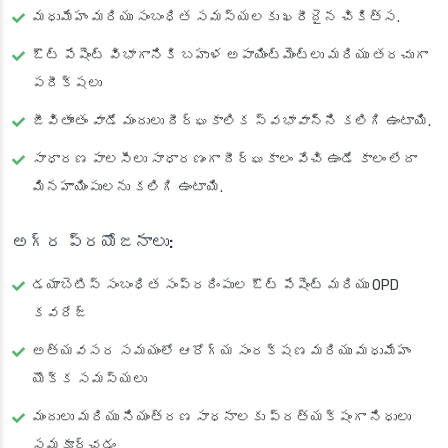
మధుమేహం మరియు సంబంధిత సమస్యలకు ఖరీదైన చికిత్స.
ఔట్ పేషెంట్ విభాగానికి బహుళ అపాయింట్‌మెంట్‌లు మరియు తరచుగా
పరీక్షలు
జీవితాంతం వాడే మందులు దీర్ఘకాలిక స్వభావాన్ని కలిగి ఉంటాయి.
సాధారణ పాలసీలు సాధారణంగా దీర్ఘకాలం వేచి ఉండే కాలం లేదా
మినహాయింపులను కలిగి ఉంటాయి.
అగ్ర ప్రయోజనాలు:
డయాబెటిస్ సంబంధిత సంప్రదింపుల ఔట్ పేషెంట్ మరియు OPD
కవరేజ్
అత్యవసర సమయంలో ఆరోగ్య సంరక్షణ మరియు మధుమేహం
యొక్క సమస్యలు
మందులు మరియు నియంత్రణ సాధనాలకు ప్రత్యక్షంగా నిధులు
సమకూర్చడం