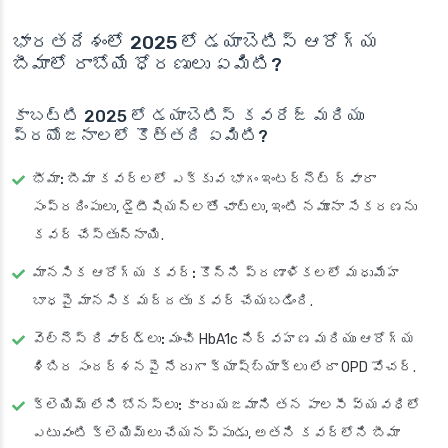
భారతదేశంలో 2025 లో డయాబెటిస్ ఆరోగ్య
బీమాలో రాబోయే ధోరణులు ఏమిటి?
కాబట్టి 2025 లో డయాబెటిస్ కవరేజ్ మరియు
ప్రయోజనాలలో కొత్తది ఏమిటి?
భీమా:
బీమా కవర్లలో ఎక్కువ భాగం ఇంటర్నెట్ ద్వారా
సంప్రదింపులు, డైటీషియన్లతో చాట్‌లు, ఇంటి నమూనా సేకరణను
కవర్ చేస్తున్నాయి.
మానసిక ఆరోగ్య కవర్:
కొన్ని ప్రణాళికలలో మధుమేహ
బాధపై మానసిక మద్దతు కవర్ చేయబడింది.
వెల్‌నెస్ రివార్డ్‌లు:
మంచి HbA1c నిర్వహణ మరియు ఆరోగ్య
శిబిర సందర్శనపై నేరుగా క్యాష్‌బ్యాక్‌లు లేదా OPD వోచర్.
క్లెయిమ్ లేని బోనస్‌లు:
కారు యజమాని తన పాలసీ వ్యవధిలో
ఎటువంటి క్లెయిమ్‌లు చేయనప్పుడు, అతని కవర్‌లోని బీమా