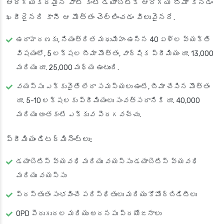
ఆరోగ్యకరమైన వాటి కంటే డయాబెటిక్ ఆరోగ్య బీమా కొనడం
ఖరీదైనది కానీ ఆ మొత్తం చెల్లించడం విలువైనదే.
ఉదాహరణకు, నియంత్రిత మధుమేహం ఉన్న 40 ఏళ్ల వ్యక్తి
విషయంలో, 5 లక్షల బీమా మొత్తం, వార్షిక ప్రీమియం రూ. 13,000
మరియు రూ. 25,000 మధ్య ఉంటుంది.
వయస్సు ఎక్కువైతే లేదా సమస్యలు ఉంటే, బీమా చేసిన మొత్తం
రూ. 5-10 లక్షలకు ప్రీమియంలు సంవత్సరానికి రూ. 40,000
మరియు అంతకంటే ఎక్కువ పెరగవచ్చు.
ప్రీమియం డిటర్మినెంట్లు:
డయాబెటిస్ వ్యవధి మరియు వయస్సు డయాబెటిస్ వ్యవధి
మరియు వయస్సు
ప్రస్తుతం సంభవించే పరిస్థితులు మరియు కోమోర్బిడిటీలు
OPD పెరుగుదల మరియు అదనపు ప్రయోజనాలు