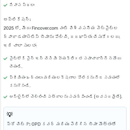
నివాస స్థలం
అప్లికేషన్:
2025 లో, మీరు Fincover.com వంటి విశ్వసనీయ వెబ్‌సైట్‌ల
ద్వారా డయాబెటిస్ బీమాను పోల్చి, దరఖాస్తు చేసుకోగలరు.
ఇది చాలా సులభం:
సైట్‌లోకి సైన్ ఇన్ చేసి మీ వ్యక్తిగత సమాచారాన్ని నమోదు
చేయండి.
ప్రీమియం ఖర్చులు మరియు లక్షణాల పోలికను నిజ సమయంలో
కనుగొనండి.
ఆన్‌లైన్‌లో చెల్లించి పత్రాలను సమర్పించండి (అవసరమైతే).
ప్రో చిట్కా:
OPD కవర్ మరియు పెరిగిన బీమా మొత్తంతో