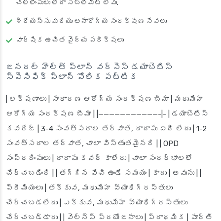
చెల్లింపులు లేదా సబ్‌లిమిట్ లేవు.
శ్రేయస్సు మరియు అనారోగ్య సంరక్షణ సేవలు
వార్షిక ఉచిత వైద్య పరీక్షలు
జనరల్ హెల్త్ ప్లాన్ వర్సెస్ డయాబెటిస్
స్పెసిఫిక్ ప్లాన్ పోలిక పట్టిక
| లక్షణాలు | సాధారణ ఆరోగ్య సంరక్షణ బీమా | మధుమేహ
ఆరోగ్య సంరక్షణ బీమా | |———————————-|- | డయాబెటిస్
కవరేజ్ | 3-4 సంవత్సరాల తర్వాత, దాదాపు ఏదీ లేదు | 1-2
సంవత్సరాల తర్వాత, చాలా విస్తృతమైనది | | OPD
సంప్రదింపులు | దాదాపు కవర్ కాలేదు | చాలా సందర్భాలలో
చేర్చబడింది | | తగ్గిన వేచి ఉండే సమయం | కాదు | అవును | |
ప్రీమియంలు | తక్కువ, మధుమేహ వ్యాధిగ్రస్తులు
చేర్చబడలేదు | ఎక్కువ, మధుమేహ వ్యాధిగ్రస్తులు
చేర్చబడ్డారు | | వెల్నెస్ ప్రయోజనాలు | ప్రాథమిక | పూర్తి