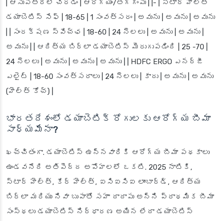
| ఆసుపత్రిలో చేరడం | ఆరోగ్యం/తగ్గింపు | |- | స్టార్ హెల్త్
డయాబెటిస్ సేఫ్ | 18-65 | 1 సంవత్సరం | అవును | అవును | అవును
| | సంరక్షణ స్వేచ్ఛ | 18-60 | 24 నెలలు | అవును | అవును |
అవును | | ఆదిత్య బిర్లా డయాబెటిస్ మెరుగుపడింది | 25 -70 |
24 నెలలు | అవును | అవును | అవును | | HDFC ERGO ఎనర్జీ
ఎలైట్ | 18-60 సంవత్సరాలు | 24 నెలలు | కాదు | అవును | అవును
(హెల్త్ కోచ్) |
భారతదేశంలో డయాబెటిక్ రోగులకు ఆరోగ్య బీమా
సాధ్యమేనా?
ఖచ్చితంగా. డయాబెటిస్ ఉన్నవారికి ఆరోగ్య బీమా పథకాలు
ఉండవనేది అతిపెద్ద అపోహలలో ఒకటి. 2025 నాటికి,
స్టార్ హెల్త్, కేర్ హెల్త్, ఐసిఐసిఐ లాంబార్డ్, ఆదిత్య
బిర్లా మరియు నివా బుపాతో సహా దాదాపు అన్ని ప్రాథమిక బీమా
సంస్థలు డయాబెటిస్ నిర్ధారణ అయిన లేదా డయాబెటిస్