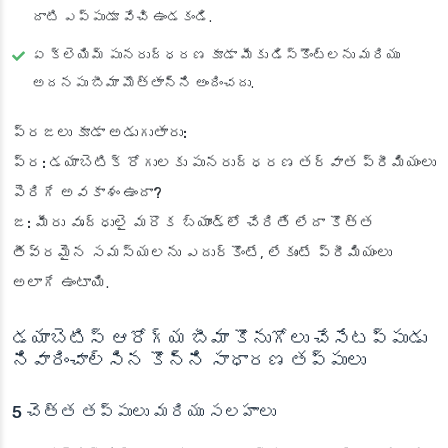
దాటి ఎప్పుడూ వేచి ఉండకండి.
ఏ క్లెయిమ్ పునరుద్ధరణ కూడా మీకు డిస్కౌంట్లను మరియు
అదనపు బీమా మొత్తాన్ని అందించదు.
ప్రజలు కూడా అడుగుతారు:
ప్ర: డయాబెటిక్ రోగులకు పునరుద్ధరణ తర్వాత ప్రీమియంలు
పెరిగే అవకాశం ఉందా?
జ:
మీరు వృద్ధులై మరొక బ్యాండ్‌లో చేరితే లేదా కొత్త
తీవ్రమైన సమస్యలను ఎదుర్కొంటే, లేకుంటే ప్రీమియంలు
అలాగే ఉంటాయి.
డయాబెటిస్ ఆరోగ్య బీమా కొనుగోలు చేసేటప్పుడు
నివారించాల్సిన కొన్ని సాధారణ తప్పులు
5 చెత్త తప్పులు మరియు సలహాలు