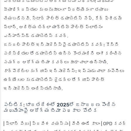
ప్రత్యేక డయాబెటిస్ ఆరోగ్య బీమా పథకాలు:
మధుమేహ
వ్యాధిగ్రస్తులకు అనుకూలంగా ప్రత్యేకంగా తయారు
చేయబడినవి. స్టార్ హెల్త్ డయాబెటిస్ సేఫ్, కేర్ ఫ్రీడమ్
ప్లాన్, ఆదిత్య బిర్లా యాక్టివ్ హెల్త్ ప్లాటినం
ఎన్‌హాన్స్‌డ్ డయాబెటిస్ కవర్.
జనరల్ హెల్త్ ఇన్సూరెన్స్‌పై డయాబెటిస్ కవర్:
కొన్ని
పరిస్థితులతో డయాబెటిస్ ఉన్న కొంతమందిని అంగీకరించిన
సమగ్ర ఆరోగ్య బీమా కవర్లు కూడా చాలా ఉన్నాయి.
కార్పొరేట్లకు గ్రూప్ ఇన్సూరెన్స్:
ఇప్పుడు చాలా కంపెనీలు
ఉద్యోగులకు డయాబెటిస్ రైడర్లతో గ్రూప్ హెల్త్
ఇన్సూరెన్స్ అందిస్తున్నాయి.
పట్టిక: భారతదేశంలో 2025లో జనాదరణ పొందిన
మధుమేహంపై ఆరోగ్య బీమా పథకాల పోలిక
| ప్లాన్ పేరు | ప్రవేశ వయస్సు | వేచి ఉండే కాలం | OPD కవర్