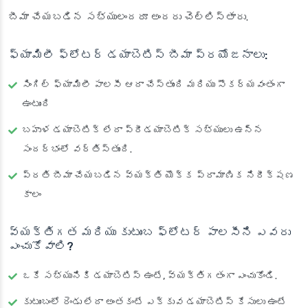
బీమా చేయబడిన సభ్యులందరూ అందరు చెల్లిస్తారు.
ఫ్యామిలీ ఫ్లోటర్ డయాబెటిస్ బీమా ప్రయోజనాలు:
సింగిల్ ఫ్యామిలీ పాలసీ ఆదా చేస్తుంది మరియు సౌకర్యవంతంగా
ఉంటుంది
బహుళ డయాబెటిక్ లేదా ప్రీడయాబెటిక్ సభ్యులు ఉన్న
సందర్భంలో వర్తిస్తుంది.
ప్రతి బీమా చేయబడిన వ్యక్తి యొక్క ప్రామాణిక నిరీక్షణ
కాలం
వ్యక్తిగత మరియు కుటుంబ ఫ్లోటర్ పాలసీని ఎవరు
ఎంచుకోవాలి?
ఒకే సభ్యునికి డయాబెటిస్ ఉంటే, వ్యక్తిగతంగా ఎంచుకోండి.
కుటుంబంలో రెండు లేదా అంతకంటే ఎక్కువ డయాబెటిస్ కేసులు ఉంటే