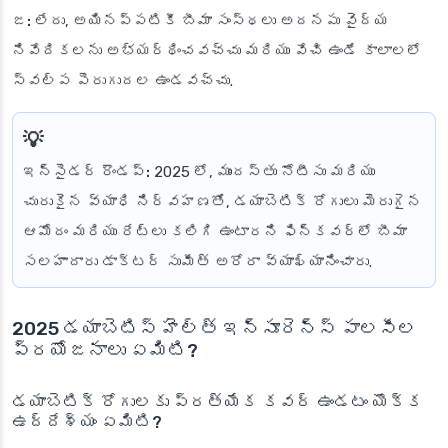
జ:
లేదు, అయినప్పటికీ బీమా సంస్థలు అదనపు వైద్య
నివేదికలను అభ్యర్థించవచ్చు మరియు వేచి ఉండే కాలాలలో
స్వల్ప పెరుగుదల ఉండవచ్చు.
ఇన్‌సైడర్ రౌండప్:
2025 లో, ముందస్తు నోటీసు మరియు
చురుకైన వ్యాధి నిర్వహణతో, డయాబెటిక్ రోగులు మెరుగైన
ఆమోదం మరియు రేట్లు కలిగి ఉంటారని ఫిన్‌కవర్‌లో బీమా
సలహాదారు డాక్టర్ సుమీత్ అరోరా వ్యాఖ్యానించారు.
2025 డయాబెటిస్ హెల్త్ ఇన్సూరెన్స్ పాలసీల
ప్రయోజనాలు ఏమిటి?
డయాబెటిక్ రోగులకు ప్రత్యేక కవర్ ఉండటం యొక్క
ఉద్దేశ్యం ఏమిటి?