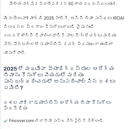
మొత్తం వార్షిక ప్రాతిపదికన 50 శాతం వరకు పెరుగుతుంది.
మీకు తెలుసా?
మార్చి 2025 నాటికి, అన్ని బీమా సంస్థలు IRDAI
నిబంధనల ప్రకారం కొనుగోలుదారుడి వైపు నుండి
గందరగోళాన్ని నివారించడానికి పాలసీ బ్రోచర్‌లు మరియు
వెబ్ పోర్టల్‌లలో డయాబెటిస్ కవర్ ప్రముఖంగా ఉండేలా
చూసుకోవాలి.
2025 లో మధుమేహ వ్యాధిగ్రస్తుల ఆరోగ్య
బీమాను కొనుగోలు చేయడంలో మరియు
పునరుద్ధరించడంలో అనుసరించాల్సిన దశలు
ఏమిటి?
దశలవారీగా డయాబెటిస్ ఆరోగ్య బీమా కొనుగోలు
ప్రక్రియ
Fincover.com లేదా బీమా సంస్థ వెబ్‌సైట్‌కి వెళ్లండి.