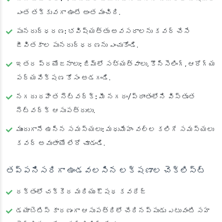
ఎంత తక్కువగా ఉంటే అంత మంచిది.
పునరుద్ధరణ:
భవిష్యత్తు అవసరాలను కవర్ చేసే
జీవితకాల పునరుద్ధరణను ఎంచుకోండి.
ఇతర ప్రయోజనాలు:
జిమ్‌లో సభ్యత్వాలు, కౌన్సెలింగ్, ఆరోగ్య
పర్యవేక్షణ కోసం అడగండి.
నగదు రహిత నెట్‌వర్క్:
మీ నగరం/ప్రాంతంలోని విస్తృత
నెట్‌వర్క్ ఆసుపత్రులు.
ముందుగానే ఉన్న సమస్యలు:
మధుమేహం వల్ల కలిగే సమస్యలు
కవర్ అవుతాయో లేదో చూడండి.
తప్పనిసరిగా ఉండవలసిన లక్షణాల చెక్‌లిస్ట్
రక్తంలో చక్కెర మరియు ఔషధ కవరేజ్
డయాబెటిస్ కారణంగా ఆసుపత్రిలో చేరినప్పుడు ఎటువంటి సహ