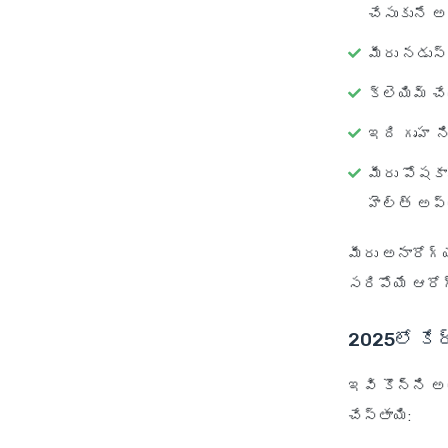
చేసుకునే అ
మీరు నడుస్
క్లెయిమ్ చ
ఇది గృహ ని
మీరు పోషకా
హెల్త్ అప్
మీరు అనారోగ్
సరిపోయే ఆరోగ్
2025లో కేర
ఇవి కొన్ని అ
చేస్తాయి: