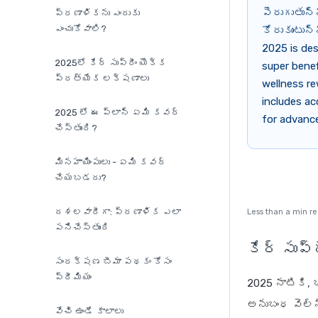
పెరుగుతున్
ప్రణాళికను ఎందుకు
ఎంచుకోవాలి?
కోరుకుంటున
2025 is de
2025లో కేర్ సుప్రీం యొక్క
super benef
ప్రత్యేక లక్షణాలు
wellness re
includes ac
2025 లో ఈ ప్లాన్ ఏమి కవర్
for advance
చేస్తుంది?
మినహాయింపులు - ఏమి కవర్
చేయబడదు?
దశలవారీగా: ప్రణాళిక ఎలా
Less than a min r
పనిచేస్తుంది
కేర్ సుప్
సంరక్షణ బీమా పథకం కోసం
ప్రీమియం
2025 నాటికి,
అనుబంధ వెల్
వేచి ఉండే కాలాలు