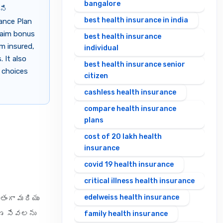
bangalore
ని
best health insurance in india
ance Plan
laim bonus
best health insurance
m insured,
individual
 It also
best health insurance senior
t choices
citizen
cashless health insurance
compare health insurance
plans
cost of 20 lakh health
insurance
covid 19 health insurance
critical illness health insurance
edelweiss health insurance
ంతంగా మరియు
షణ సేవలను
family health insurance