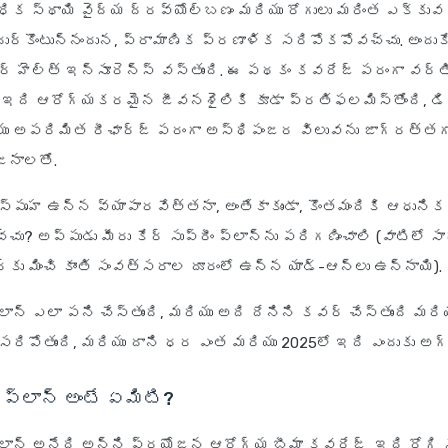
 అధిక స్థాయి వైద్య ద్రవ్యోల్బణం మరియు రోగులు మరింత ఎక్కు
ుర్కొంటున్నందున, ప్రామాణిక ప్రణాళిక సరిపోకపోవచ్చు. అందుకే 
ేర్ హెల్త్ ఇన్సూరెన్స్ వస్తుంది. ఈ పథకం కవరేజ్ పరంగా వర్త
, ఇది ఆరోగ్యకరమైన జీవనశైలికి కూడా ప్రతిఫలమిస్తోంది, డ
యు అపరిమిత రీఛార్జ్ పరంగా అస్థిపంజర విలువను జాగ్రత్తగా చ
జనాలతో.
స్పృహ ఉన్న వ్యాపారవేత్తనా, అంతేకాకుండా, కొంతమందికి ఆధున
్చు? అప్పుడు మీరు కేర్ సుప్రీం ప్లాన్‌ను పరిగణించాలి (వాటిలో 
కు మించి కాంతి సంవత్సరాల దూరంలో ఉన్న యాడ్-ఆన్‌లు ఉన్నాయి).
ాన్ ఎలా పని చేస్తుంది, మరియు అది దేనిని కవర్ చేస్తుంది మరి
సరిపోతుంది, మరియు దాని ధర ఎంత మరియు 2025లో ఇది ఎందుకు అ
ం ప్లాన్ అంటే ఏమిటి?
 ప్లాన్ అనేది అన్ని ప్రయోజన ఆరోగ్య బీమా కవరేజ్, ఇది రోగ