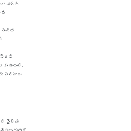
గా ఛార్జ్
health insurance renewal
ేని
process
health insurance stocks india
ం సంచిత
health insurance surat
మ్
health insurance tax benefits
80d
 ప్రతి
health insurance thane
కు ఉంటుంది.
health insurance tirunelveli
కు పరిహారం
health insurance top up plan
comparison
health insurance trichy
health insurance udaipur
health insurance vadodara
ఇది వైద్య
health insurance varanasi
 చేయబడుతుందో