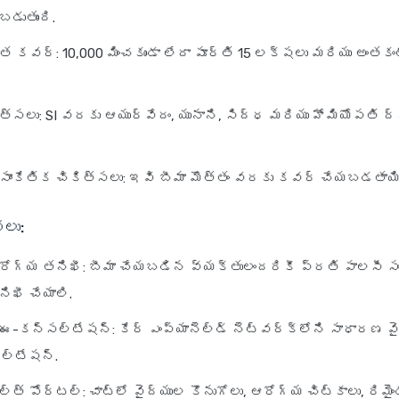
డుతుంది.
కవర్: 10,000 మించకుండా లేదా పూర్తి 15 లక్షలు మరియు అంతకం
త్సలు: SI వరకు ఆయుర్వేదం, యునాని, సిద్ధ మరియు హోమియోపతి ద్
ాంకేతిక చికిత్సలు: ఇవి బీమా మొత్తం వరకు కవర్ చేయబడతాయి
లు:
రోగ్య తనిఖీ: బీమా చేయబడిన వ్యక్తులందరికీ ప్రతి పాలసీ స
ిఖీ చేయాలి.
-కన్సల్టేషన్: కేర్ ఎంప్యానెల్డ్ నెట్‌వర్క్‌లోని సాధారణ వ
ల్టేషన్.
ల్త్ పోర్టల్: చాట్‌లో వైద్యుల కొనుగోలు, ఆరోగ్య చిట్కాలు, రిమైం