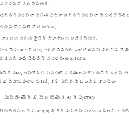
వకాశాన్ని కల్పిస్తుంది.
తున్నప్పుడల్లా మరియు ఫిట్‌గా ఉన్నప్పుడల్లా మీకు డిస్కౌంట్లు
ేయడంపై బోనస్‌లో కోత ఉండదు.
వారణలు మరియు హైటెక్ విధానాలను ఆమోదిస్తుంది.
హార నిపుణుల సేవలు, ఆర్టిఫిషియల్ ఇంటెలిజెన్స్ ఫిట్‌నెస్ కోచిం
లికేషన్ వంటి వెల్‌నెస్ సేవలను అందుకుంటారు.
యానికి ముందు, అనారోగ్య సమయంలో మరియు అనారోగ్యానికి గురైన త
య బీమాను పొందాలనుకుంటే, కేర్ సుప్రీం మీకు ఎంపిక కావచ్చు.
్ సుప్రీం యొక్క ప్రత్యేక లక్షణాలు
త్యుత్తమ లక్షణాలు, ఇవి కేర్ సుప్రీంను సాధారణ ప్లాన్‌ల కంటే