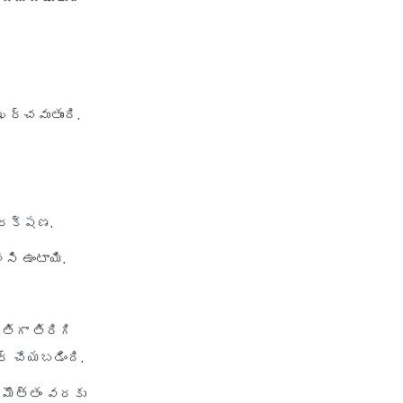
health insurance vs medical
insurance
how health insurance works in
india
how many types of health
ఖర్చవుతుంది.
insurance
how much should health
insurance cost
how to apply health insurance
ంరక్షణ.
in india
సి ఉంటాయి.
how to cancel health insurance
policy
how to check star health
్తిగా తిరిగి
insurance policy status
్ చేయబడింది.
iifl health insurance
ి మొత్తం వరకు
individual health insurance