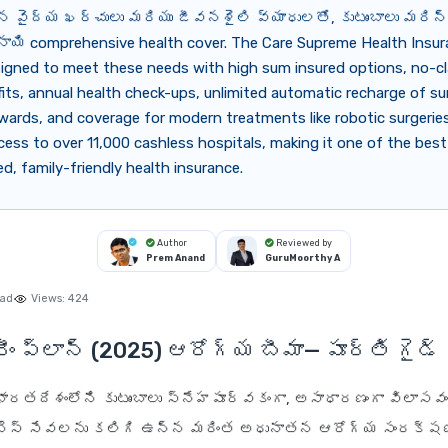
న వైద్య ఖర్చులు మరియు జీవనశైలి వ్యాధులతో, కుటుంబాలు మరిన్
్నాయి comprehensive health cover. The Care Supreme Health Insur
signed to meet these needs with high sum insured options, no-c
its, annual health check-ups, unlimited automatic recharge of su
wards, and coverage for modern treatments like robotic surgeries.
cess to over 11,000 cashless hospitals, making it one of the bes
d, family-friendly health insurance.
Author
Reviewed by
Prem Anand
GuruMoorthy A
ead
Views:
424
రీం ప్లాన్ (2025) ఆరోగ్య బీమా— పూర్తి గైడ్
 భారతదేశంలోని కుటుంబాలు స్నేహపూర్వకంగా, అసాధారణంగా విలాసవ
నెస్ సేవలను కలిగి ఉన్న మరింత అధునాతన ఆరోగ్య సంరక్