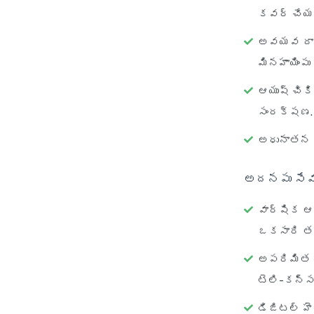
కవర్ చేయబ
అవయవ దాత 
మినహాయింపు
ఆయుష్ చికి
సంరక్షణ.
అధునాతన స
అదనపు సేవ
వార్షిక ఆ
ఒకసారి తన
అపరిమిత ఈ
టెలి-కన్స
డిజిటల్ హె