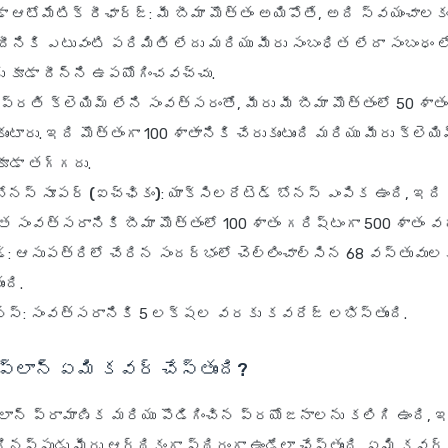
డా ఆటోమేటిక్ రీఛార్జ్
: మీ బీమా మొత్తం అయిపోతే, అది స్వయంచాలకం
దీనికి ఎటువంటి పరిమితి లేదు మరియు మీరు సంబంధిత లేదా సంబంధం ల
 కూడా దీన్ని ఉపయోగించవచ్చు.
: ప్రతి క్లెయిమ్ లేని సంవత్సరంతో, మీరు మీ బీమా మొత్తంలో 50 శాత
ుంటారు. ఇది మొత్తంగా 100 శాతానికి చేరుకుంటుంది మరియు మీరు క్లెయి
కూడా తగ్గదు.
బోనస్ సూపర్ (ఐచ్ఛికం)
: యాక్సిలరేటెడ్ బోనస్ ఎంపిక ఉంది, ఇది
 సంవత్సరానికి బీమా మొత్తంలో 100 శాతం గరిష్టంగా 500 శాతం వర
డ్
: ఆసుపత్రిలో చేరిన సందర్భంలో చెల్లించాల్సిన 68 వస్తువుల
ంది.
్స్
: సంవత్సరానికి 5 లక్షల వరకు కవరేజ్ లభిస్తుంది.
ప్లాన్ ఏమి కవర్ చేస్తుంది?
ప్లాన్ ప్రామాణిక మరియు పొడిగించిన ప్రయోజనాలను కలిగి ఉంది, 
ినప్పుడు మీరు ఆర్థికంగా స్థిరంగా ఉండేలా చేస్తుంది. ఏమి కవర్