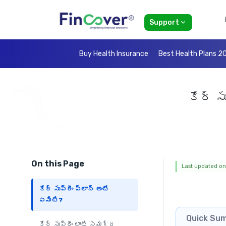
Support
Buy Health Insurance
Best Health Plans 2
కేర్ స
On this Page
Last updated on:
కేర్ సుప్రీం ప్లాన్ అంటే
ఏమిటి?
Quick Su
కేర్ సుప్రీం లాంటి సమగ్ర