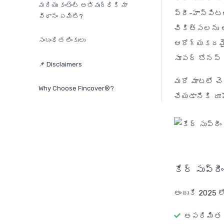
మరియు కంటెంట్ అభివృద్ధికి మా
ప్రీ-హాస్పిటల
విధానం ఏమిటి?
చికిత్సలను అ
సంబంధిత లింకులు
ఆరోగ్యకరమై
సూపర్ బోనస్
📌 Disclaimers
మరో మాటలో చె
Why Choose Fincover®?
చేయడానికి రూ
కేర్ సుప్ర
అందుకే 2025 లో
అపరిమిత రీ