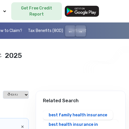
Get Free Credit
Language
Report
←
→
w to Claim?
Tax Benefits (80D)
Portability
Cashless health I
జ్ 2025
Select language
Related Search
best family health insurance
best health insurance in
×