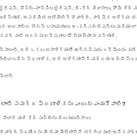
ైజేషన్, పోస్ట్-హాస్పిటలైజేషన్, డే-కేర్ విధానాలు, హోమ్ కేర్ 
ందిస్తుంది. అపరిమిత ఆటోమేటిక్ రీఛార్జ్; వార్షిక ఆరోగ్య తన
న అలవాట్ల బోనస్ బహుమతులు; ఇ-కన్సల్టేషన్లు మరియు ల
 కవర్ వంటి అదనపు లక్షణాలతో వ్యత్యాసం వస్తుంది.
ప్పాలంటే, ఇది ఒకరు అనారోగ్యంతో ఉన్నప్పుడు రక్షించడం కంట
పొందించబడిన ప్రణాళిక, ఇది ఆరోగ్యానికి మద్దతు ఇచ్చే ప్రణ
ీం లాంటి సమగ్ర ప్రణాళికను ఎందుకు ఎంచుకోవాలి?
 వేలాది మంది కేర్ సుప్రీంను చేరుకుంటున్నారు:
ఛార్జ్ ప్రయోజనం మీ బీమా మొత్తాన్ని తగ్గించకుండా అనేకసార్ల