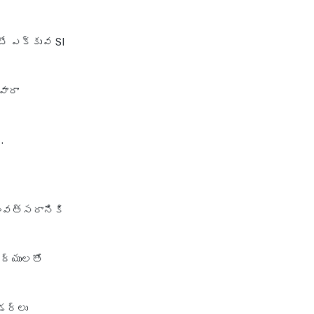
policy
irdai health insurance
టే ఎక్కువ SI
guidelines
is dental treatment covered in
health insurance
వారా
life insurance vs health
insurance
.
list of health insurance
companies
maternity health insurance
ంవత్సరానికి
mediclaim health insurance
mediclaim vs health insurance
ైద్యులతో
need of health insurance
personal accident health
insurance
డర్‌లు