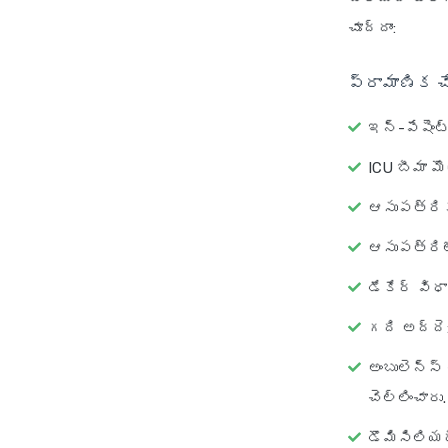
చూద్దాం:
ప్రామాణిక చ
ఇన్-పేషెంట
ICU బీమా 
ఆసుపత్రికి
ఆసుపత్రిల
డేకేర్ విధ
గది అద్దె:
అంబులెన్స్ 
చెల్లించార
డొమిసిలియర