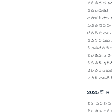
పరిమితి లేకుం
చేయబడుతుంది. 
అనారోగ్యాలకు
సంచిత బోనస్
బోనస్‌ను అందుక
చేసినప్పుడు 
క్యుములేటివ్ 
క్లెయిమ్-రహిత
క్లెయిమ్ షీల్
చెల్లించబడుతు
ఎయిర్ అంబులెన
2025 లో ఈ 
కేర్ సుప్రీం 
ప్రమాదం జరిగ