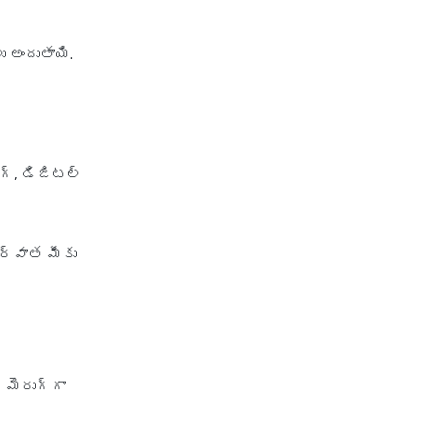
health insurance jodhpur
 అందుతాయి.
health insurance kolkata
health insurance lucknow
health insurance madurai
health insurance mumbai
గ్, డిజిటల్
health insurance mysore
health insurance nagpur
ర్వాత మీకు
health insurance noida
health insurance patna
health insurance portability
health insurance premium
calculator
 మెరుగ్గా
health insurance pune
health insurance rajkot