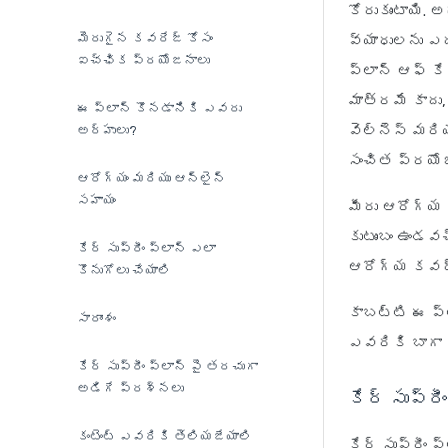
కోరుకుంటాయి.
మెరుగైన కవరేజ్ కోసం
వ్యాధులను ఎద
ఐచ్ఛిక ప్రయోజనాలు
ప్లాన్ ఆఫ్ క
మాత్రమే కాదు
ఈ ప్లాన్ కొనడానికి ఎవరు
వెల్నెస్ మరి
అర్హులు?
సంచిత ప్రయో
ఆరోగ్యం మరియు ఆన్‌లైన్
సహాయం
మీరు ఆరోగ్య 
కుటుంబం ఉండవచ
కేర్ సుప్రీం ప్లాన్ ఎలా
ఆరోగ్య కవర్‌
కొనుగోలు చేయాలి
కాబట్టి ఈ ప్ల
సారాంశం
ఎవరికి బాగా 
కేర్ సుప్రీం ప్లాన్ పై తరచుగా
అడిగే ప్రశ్నలు
కేర్ సుప్రీ
కంటెంట్ ఎవరికి తెలియజేయాలి
కేర్ సుప్రీం