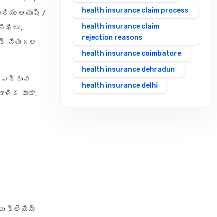
health insurance claim process
మరియు ఆయుష్ /
health insurance claim
ిఖీలు;
rejection reasons
ాక్ చేయగల
health insurance coimbatore
health insurance dehradun
ే ఎక్కువ
health insurance delhi
ాళిక కూడా.
health insurance gurgaon
health insurance guwahati
health insurance hubli
health insurance hyderabad
health insurance in rajasthan
health insurance indore
health insurance jabalpur
ు క్లెయిమ్
health insurance jaipur