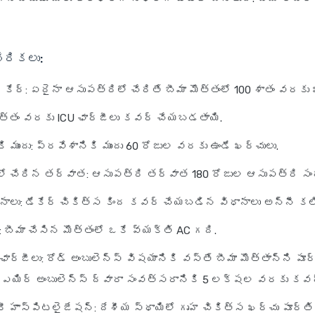
ేరికలు:
్ కేర్: ఏదైనా ఆసుపత్రిలో చేరితే బీమా మొత్తంలో 100 శాతం వరకు 
మొత్తం వరకు ICU ఛార్జీలు కవర్ చేయబడతాయి.
 ముందు: ప్రవేశానికి ముందు 60 రోజుల వరకు ఉండే ఖర్చులు.
ో చేరిన తర్వాత: ఆసుపత్రి తర్వాత 180 రోజుల ఆసుపత్రి స
ానాలు: డేకేర్ చికిత్స కింద కవర్ చేయబడిన విధానాలు అన్నీ కలి
 బీమా చేసిన మొత్తంలో ఒకే వ్యక్తి AC గది.
ఛార్జీలు: రోడ్ అంబులెన్స్ విషయానికి వస్తే బీమా మొత్తాన్ని పూర
ు. ఎయిర్ అంబులెన్స్ ద్వారా సంవత్సరానికి 5 లక్షల వరకు కవర
ీ హాస్పిటలైజేషన్: దేశీయ స్థాయిలో గృహ చికిత్స ఖర్చు పూర్త