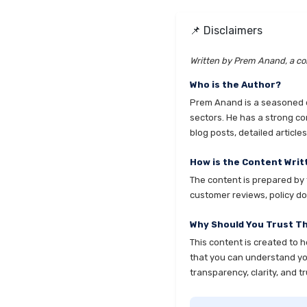
📌 Disclaimers
Written by Prem Anand, a con
Who is the Author?
Prem Anand is a seasoned co
sectors. He has a strong co
blog posts, detailed articl
How is the Content Writ
The content is prepared by t
customer reviews, policy do
Why Should You Trust T
This content is created to 
that you can understand your
transparency, clarity, and tr