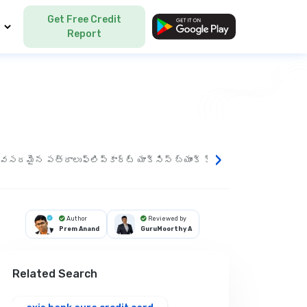
Get Free Credit
Language
Report
›
ోసం అవసరమైన పత్రాలు
ఫ్లిప్‌కార్ట్ యాక్సిస్ బ్యాంక్ క్రెడిట్ కార్డ్ అర్హ
Author
Reviewed by
Prem Anand
GuruMoorthy A
Related Search