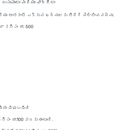
డ్ రుసుములు మరియు ఛార్జీలు
 మరియు అంతకంటే ఎక్కువ ఖర్చులకు తిరిగి చెల్లించవచ్చు.
దా కనీసం రూ. 500
మితం చేయబడింది
నీసం రూ.100 వరకు ఉంటుంది.