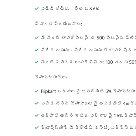
వడ్డీ రేట్లు – నెలకు 3.6%
స్వాగత ప్రయోజనాలు:
మీ మొదటి లావాదేవీలపై రూ. 500 విలువైన ఫ్లిప
చేరిక రుసుము - చేరిక రుసుము లేదా వార్షిక రు
మొదటి స్విగ్గీ లావాదేవీపై రూ. 100 వరకు 5
క్యాష్‌బ్యాక్‌లు
:
Flipkart ఖర్చులపై అపరిమిత 5% క్యాష్‌బ్యాక
ఎంపిక చేసిన వ్యాపారులపై అపరిమిత 4% క్యాష
అర్హత ఉన్న ఇతర వర్గాలపై 1.5% క్యాష్‌బ్
క్యాష్‌బ్యాక్ మీ క్రెడిట్ కస్టో, ఎర్క్స్‌క