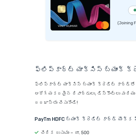
(Joining 
ఫ్లిప్‌కార్ట్ యాక్సిస్ బ్యాంక్ క్
ఫ్లిప్‌కార్ట్ యాక్సిస్ బ్యాంక్ క్రెడిట్ కార్డ్‌
ఆరోగ్యకరమైన రివార్డులు, డిస్కౌంట్లు మరియ
దరఖాస్తు చేసుకోండి!
PayTm HDFC బ్యాంక్ క్రెడిట్ కార్డ్ యొక్
చేరిక రుసుము – రూ. 500