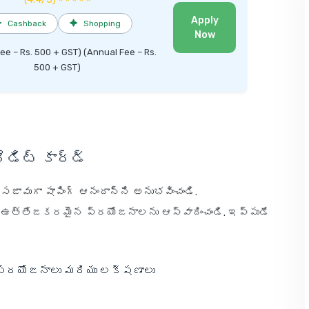
Apply
✦
Cashback
✦
Shopping
Now
Fee – Rs. 500 + GST) (Annual Fee – Rs.
500 + GST)
రెడిట్ కార్డ్
తో సజావుగా షాపింగ్ ఆనందాన్ని అనుభవించండి.
ు ఉత్తేజకరమైన ప్రయోజనాలను ఆస్వాదించండి. ఇప్పుడే
క ప్రయోజనాలు మరియు లక్షణాలు