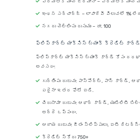
పరిమితికి మించి జరిమానా – పరిమితికి మించి మ
ఇంధన సర్‌చార్జ్ – లావాదేవీ విలువలో 1% లేద
నగదు చెల్లింపు రుసుము – రూ. 100
ఫ్లిప్‌కార్ట్ యాక్సిస్ బ్యాంక్ క్రెడిట్ క
ఫ్లిప్‌కార్ట్ యాక్సిస్ బ్యాంక్ కార్డ్ కోసం దర
అవసరం:
గుర్తింపు రుజువు: పాస్‌పోర్ట్, పాన్ కార్డ్,
ఏదైనా ఇతర ఫోటో ఐడి.
చిరునామా రుజువు: ఆధార్ కార్డ్, యుటిలిటీ బిల్లు
అద్దె ఒప్పందం.
ఆదాయ రుజువు: జీతం స్లిప్పులు, ఐటీ రిటర్న్‌ల
క్రెడిట్ స్కోరు 750+