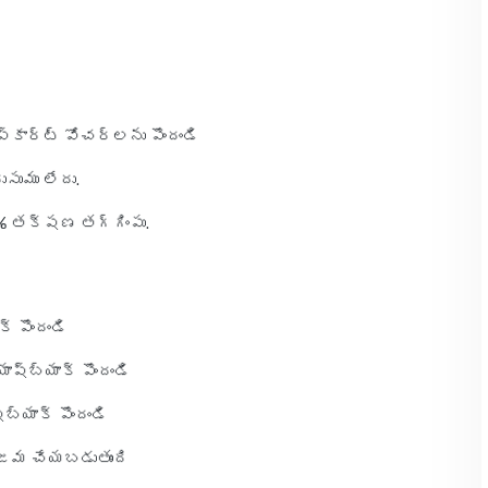
్‌కార్ట్ వోచర్‌లను పొందండి
సుము లేదు.
0% తక్షణ తగ్గింపు.
్ పొందండి
్‌బ్యాక్ పొందండి
యాక్ పొందండి
ు జమ చేయబడుతుంది