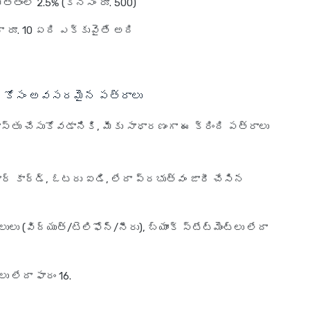
ొత్తంలో 2.5% (కనీసం రూ. 500)
ా రూ. 10 ఏది ఎక్కువైతే అది
ార్డ్ కోసం అవసరమైన పత్రాలు
ఖాస్తు చేసుకోవడానికి, మీకు సాధారణంగా ఈ క్రింది పత్రాలు
 ఆధార్ కార్డ్, ఓటరు ఐడి, లేదా ప్రభుత్వం జారీ చేసిన
లు (విద్యుత్/టెలిఫోన్/నీరు), బ్యాంక్ స్టేట్‌మెంట్‌లు లేదా
ు లేదా ఫారం 16.