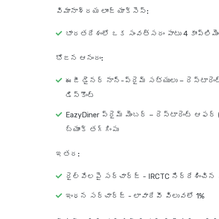
విమానాశ్రయ లాంజ్ యాక్సెస్:
భారతదేశంలో ఒక సంవత్సరం పాటు 4 కాంప్లిమె
భోజన ఆనందం:
ఈజీ డైనర్ నాన్-ప్రైమ్ సభ్యులు – రెస్టారెం
డిస్కౌంట్
EazyDiner ప్రైమ్ మెంబర్ – రెస్టారెంట్ ఆఫర
బ్యాంక్ తగ్గింపు
ఇతర:
రైల్వేలపై సర్‌చార్జ్ - IRCTC నిర్దేశించిన 
ఇంధన సర్‌చార్జ్ - లావాదేవీ విలువలో 1%