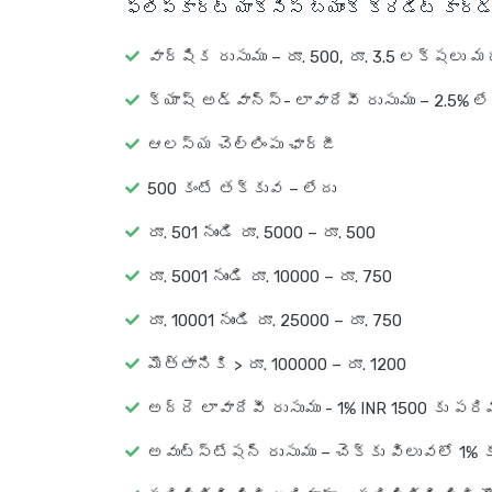
ఫ్లిప్‌కార్ట్ యాక్సిస్ బ్యాంక్ క్రెడిట్ కార్
వార్షిక రుసుము – రూ. 500, రూ. 3.5 లక్షలు
క్యాష్ అడ్వాన్స్- లావాదేవీ రుసుము – 2.5% లే
ఆలస్య చెల్లింపు ఛార్జీ
500 కంటే తక్కువ – లేదు
రూ. 501 నుండి రూ. 5000 – రూ. 500
రూ. 5001 నుండి రూ. 10000 – రూ. 750
రూ. 10001 నుండి రూ. 25000 – రూ. 750
మొత్తానికి > రూ. 100000 – రూ. 1200
అద్దె లావాదేవీ రుసుము - 1% INR 1500 కు పరి
అవుట్‌స్టేషన్ రుసుము – చెక్కు విలువలో 1% క