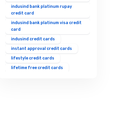
indusind bank platinum rupay
credit card
indusind bank platinum visa credit
card
indusind credit cards
instant approval credit cards
lifestyle credit cards
lifetime free credit cards
rewards credit cards
rupay upi credit card
shopping credit cards
student credit cards
travel credit cards