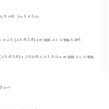
ంటరీ లాంజ్ సందర్శనలు
ట్ ఆఫర్ (వర్తిస్తే) +రూ. 500 వరకు 15% బ్యాంక్
్ (వర్తిస్తే) + సభ్యత్వ తగ్గింపు + రూ. 500 వరకు 15%
విధంగా