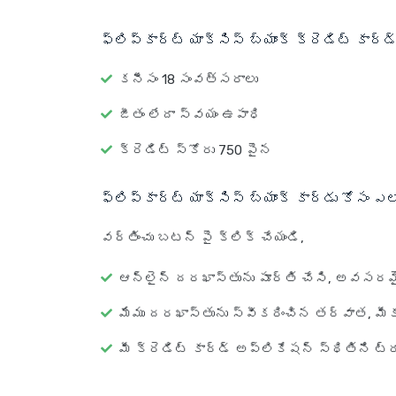
ఫ్లిప్‌కార్ట్ యాక్సిస్ బ్యాంక్ క్రెడిట్ కా
కనీసం 18 సంవత్సరాలు
జీతం లేదా స్వయం ఉపాధి
క్రెడిట్ స్కోరు 750 పైన
ఫ్లిప్‌కార్ట్ యాక్సిస్ బ్యాంక్ కార్డు కోసం 
వర్తించు బటన్ పై క్లిక్ చేయండి,
ఆన్‌లైన్ దరఖాస్తును పూర్తి చేసి, అవసర
మేము దరఖాస్తును స్వీకరించిన తర్వాత, మీక
మీ క్రెడిట్ కార్డ్ అప్లికేషన్ స్థితిని ట్ర