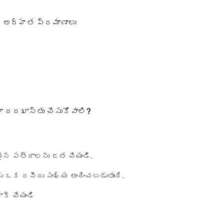
ర్డ్ అర్హత ప్రమాణాలు
ఎలా దరఖాస్తు చేసుకోవాలి?
మైన పత్రాలను జత చేయండి.
ు ఒక రసీదు సంఖ్య అందించబడుతుంది.
ాక్ చేయండి