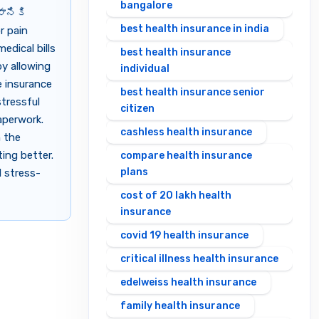
bangalore
ానికి
best health insurance in india
r pain
edical bills
best health insurance
by allowing
individual
e insurance
best health insurance senior
stressful
citizen
aperwork.
cashless health insurance
n the
ing better.
compare health insurance
plans
d stress-
cost of 20 lakh health
insurance
covid 19 health insurance
critical illness health insurance
edelweiss health insurance
family health insurance