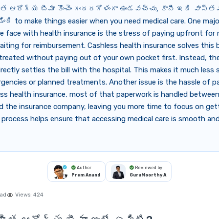
 ఆరోగ్య బీమా కొంచెం గందరగోళంగా ఉండవచ్చు, కానీ ఇది వాస్తవ
ింది to make things easier when you need medical care. One majo
e face with health insurance is the stress of paying upfront for m
iting for reimbursement. Cashless health insurance solves this 
treated without paying out of your own pocket first. Instead, th
ectly settles the bill with the hospital. This makes it much less 
gencies or planned treatments. Another issue is the hassle of p
ess health insurance, most of that paperwork is handled betwee
d the insurance company, leaving you more time to focus on gett
 process helps ensure that accessing medical care is smooth an
Author
Reviewed by
Prem Anand
GuruMoorthy A
ead
Views:
424