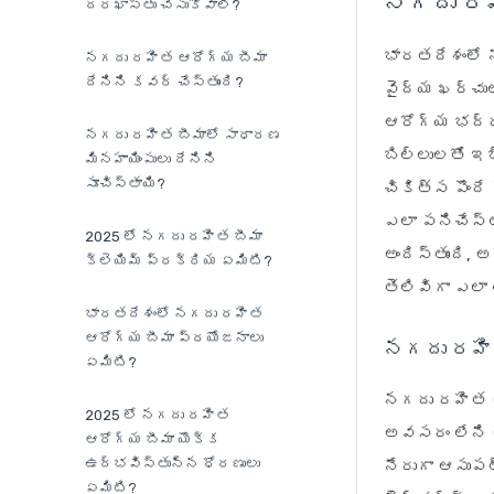
నగదు రహి
దరఖాస్తు చేసుకోవాలి?
భారతదేశంలో 
నగదు రహిత ఆరోగ్య బీమా
దేనిని కవర్ చేస్తుంది?
వైద్య ఖర్చుల
ఆరోగ్య భద్రత
నగదు రహిత బీమాలో సాధారణ
బిల్లులతో ఇబ
మినహాయింపులు దేనిని
సూచిస్తాయి?
చికిత్స పొంద
ఎలా పనిచేస్త
2025 లో నగదు రహిత బీమా
అందిస్తుంది, 
క్లెయిమ్ ప్రక్రియ ఏమిటి?
తెలివిగా ఎలా
భారతదేశంలో నగదు రహిత
ఆరోగ్య బీమా ప్రయోజనాలు
నగదు రహిత
ఏమిటి?
నగదు రహిత ఆర
2025 లో నగదు రహిత
అవసరం లేని ఆ
ఆరోగ్య బీమా యొక్క
ఉద్భవిస్తున్న ధోరణులు
నేరుగా ఆసుపత
ఏమిటి?