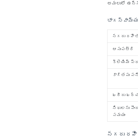
అమలులో ఉన్న
భాగస్వామ్య
నగదు రహిత
ఆసుపత్రి
క్లెయిమ్ ప
కాగితపు పన
ఖరీదు ఖర్చ
నిధులను పొం
సమయం
నగదు రహిత