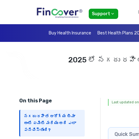
Support
Buy Health Insurance
Best Health Plans 2
2025 లో నగదు రహిత
On this Page
Last updated on:
నగదు రహిత ఆరోగ్య బీమా
అంటే ఏమిటి మరియు అది ఎలా
పనిచేస్తుంది?
Quick Su