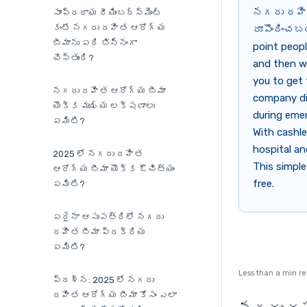
నగదు రహిత
సాంప్రదాయ రీయింబర్స్‌మెంట్
కంటే నగదు రహిత ఆరోగ్య
రూపొందించబడ
బీమాను ఏది భిన్నంగా
point peopl
చేస్తుంది?
and then wa
you to get 
నగదు రహిత ఆరోగ్య బీమా
company dir
యొక్క ముఖ్య లక్షణాలు
during emer
ఏమిటి?
With cashl
hospital an
2025 లో నగదు రహిత
This simple
ఆరోగ్య బీమా యొక్క ఔచిత్యం
free.
ఏమిటి?
ఏదైనా ఆసుపత్రిలో నగదు
రహిత బీమా ప్రక్రియ
ఏమిటి?
Less than a min r
ప్రశ్న: 2025 లో నగదు
రహిత ఆరోగ్య బీమా కోసం ఎలా