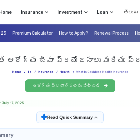
Select 
Home
Insurance
Investment
Loan
025
Premium Calculator
How to Apply?
Renewal Process
Ho
 ఆరోగ్య బీమా ప్రయోజనాలు మరియు ప్రక
Home
/
Te
/
Insurance
/
Health
/
What Is Cashless Health Insurance
ఆరోగ్య ప్రణాళికలను పోల్చండి
 July 17, 2025
✦
Read Quick Summary
mmary