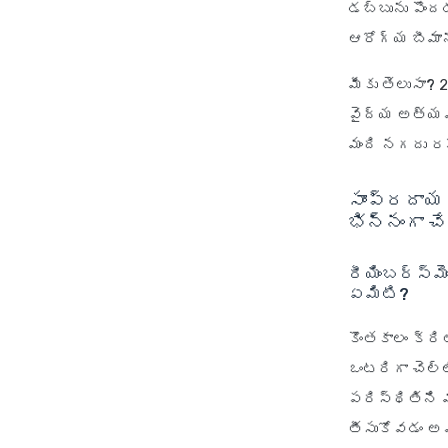
డబ్బును పొంద
ఆరోగ్య బీమాను
మీకు తెలుసా?
2
వైద్య అత్యవ
మంది నగదు రహ
సాంప్రదాయ 
భిన్నంగా చే
రీయింబర్స్
ఏమిటి?
కొంతకాలం క్ర
ఒంటరిగా చెల్ల
పరిస్థితిని 
తీసుకోవడం అ