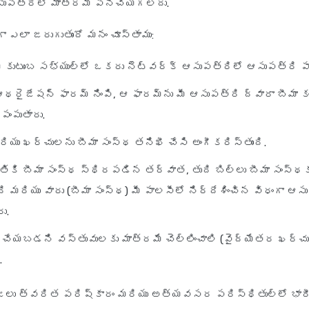
ఆసుపత్రిలో మాత్రమే పనిచేయగలదు.
 ఎలా జరుగుతుందో మనం చూస్తాము:
మీ కుటుంబ సభ్యుల్లో ఒకరు నెట్‌వర్క్ ఆసుపత్రిలో ఆసుపత్రి ప
ఆథరైజేషన్ ఫారమ్ నింపి, ఆ ఫారమ్‌ను మీ ఆసుపత్రి ద్వారా బీమా కం
పంపుతారు.
ియు ఖర్చులను బీమా సంస్థ తనిఖీ చేసి అంగీకరిస్తుంది.
ికి బీమా సంస్థ స్థిరపడిన తర్వాత, తుది బిల్లు బీమా సంస్థక
ి మరియు వారు (బీమా సంస్థ) మీ పాలసీలో నిర్దేశించిన విధంగా ఆస
ు.
 చేయబడని వస్తువులకు మాత్రమే చెల్లించాలి (వైద్యేతర ఖర్చు
.
జలు త్వరిత పరిష్కారం మరియు అత్యవసర పరిస్థితుల్లో భారీ