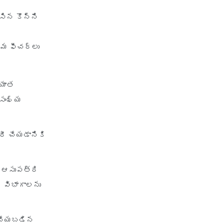
health insurance vs medical
సిన కొన్ని
insurance
how health insurance works in
india
తమ ఫీచర్లు
how many types of health
insurance
్యాత
how much should health
 సంఖ్య
insurance cost
how to apply health insurance
in india
ారీ చేయడానికి
how to cancel health insurance
policy
ు ఆసుపత్రి
how to check star health
 విభాగాలను
insurance policy status
iifl health insurance
individual health insurance
్ చేయబడిన