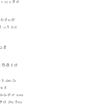
ా నగదు రహిత
health insurance jodhpur
health insurance kolkata
మెట్రోలలో
health insurance lucknow
టే ఎక్కువ
health insurance madurai
health insurance mumbai
health insurance mysore
 ఏది
health insurance nagpur
health insurance noida
ప్రత్యేకత
health insurance patna
health insurance portability
 ఖర్చులను
health insurance premium
. ఇది
calculator
యడం లేదా రుణం
health insurance pune
హిత పాలసీలు
health insurance rajkot