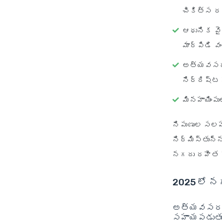
చికిత్స ర
ఆధునిక వై
మార్పిడి వ
అత్యవసర 
నిర్దిష్ట హ
మినహాయింప
నిపుణుల సలహ
నిర్మిస్తున్న
నగదు రహిత సౌక
2025 లో న
అత్యవసర పర
సహాయపడుతుం