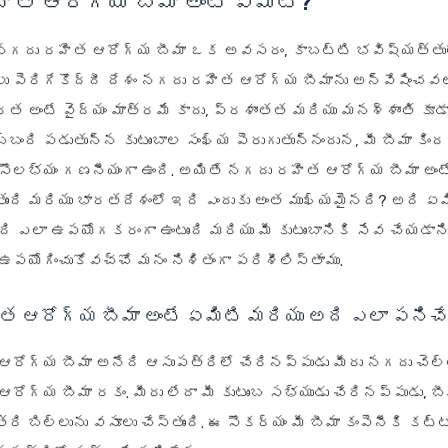
త ఆరోగ్య బీమా అంటే ఏమిటి?
నగదు రహిత ఆరోగ్య బీమా ఒక అవసరం, కాబట్టి భవిష్యత్తులో
ు పెరిగేకొద్దీ దేశం నగదు రహిత ఆరోగ్య బీమాను అన్వేషించవల
 అంటే వైద్యం మాత్రమే కాదు, ప్రశాంతత మరియు మనశ్శాంతి కూడ
్బంది పడుతున్న కుటుంబాల సంఖ్య పెరుగుతున్నందున, మీ బీమా క
ే సౌలభ్యం గణనీయంగా ఉంది. అయితే నగదు రహిత ఆరోగ్య బీమా అంట
ుంది మరియు భారతదేశంలో ఇది ఎందుకు అంత ముఖ్యమైనది? అది ఏమ
అది ఎలా ఉపయోగకరంగా ఉంటుంది మరియు మీ కుటుంబానికి సేవ చేయడాని
 ఉపయోగించుకోవచ్చో మనం నిశితంగా పరిశీలిస్తాము.
 ఆరోగ్య బీమా అంటే ఏమిటి మరియు అది ఎలా పనిచేస
ోగ్య బీమా అనేది ఆసుపత్రిలో చేరినప్పుడు మీరు నగదు చెల్ల
రోగ్య బీమా రకం. మీరు లేదా మీ కుటుంబ సభ్యుడు చేరినప్పుడు, బ
్రి బిల్లును వసూలు చేస్తుంది. ఈ సౌకర్యం మీ బీమా కంపెనీకి కట