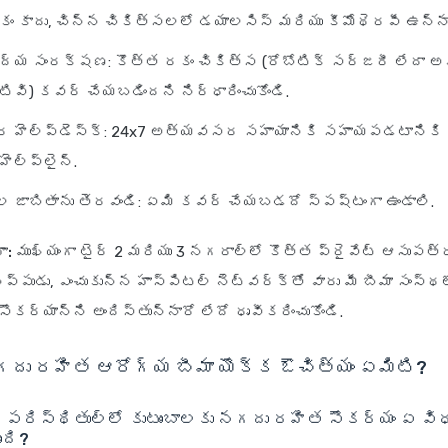
కం కాదు, చిన్న చికిత్సలలో డయాలసిస్ మరియు కీమోథెరపీ ఉన్నా
ద్య సంరక్షణ: కొత్త రకం చికిత్స (రోబోటిక్ సర్జరీ లేదా
ంటివి) కవర్ చేయబడిందని నిర్ధారించుకోండి.
హెల్ప్‌డెస్క్: 24x7 అత్యవసర సహాయానికి సహాయపడటానిక
ెల్ప్‌లైన్.
ుల జాబితాను తెరవండి: ఏమి కవర్ చేయబడదో స్పష్టంగా ఉండాలి.
ా:
ముఖ్యంగా టైర్ 2 మరియు 3 నగరాల్లో కొత్త ప్రైవేట్ ఆసుపత్ర
ప్పుడు, ఎంచుకున్న హాస్పిటల్ నెట్‌వర్క్‌తో వారు మీ బీమా సంస్థల
ర్యాన్ని అందిస్తున్నారో లేదో ధృవీకరించుకోండి.
గదు రహిత ఆరోగ్య బీమా యొక్క ఔచిత్యం ఏమిటి?
ిస్థితుల్లో కుటుంబాలకు నగదు రహిత సౌకర్యం ఏ విధ
ది?