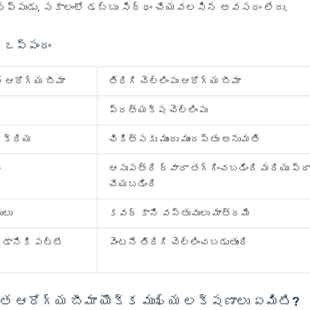
ప్పుడు, సకాలంలో డబ్బు సిద్ధం చేయవలసిన అవసరం లేదు.
 ఒప్పందం
 ఆరోగ్య బీమా
తిరిగి చెల్లింపు ఆరోగ్య బీమా
ప్రత్యక్ష చెల్లింపు
్రక్రియ
చికిత్సకు ముందు ముందస్తు అనుమతి
ి
ఆసుపత్రి ద్వారా తగ్గించబడింది మరియు ప్రా
చేయబడింది
ులు
కవర్ కాని వస్తువులు మాత్రమే
దడానికి పట్టే
వెంటనే తిరిగి చెల్లించబడుతుంది
 ఆరోగ్య బీమా యొక్క ముఖ్య లక్షణాలు ఏమిటి?