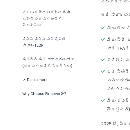
నెట్‌వర్క్ 
నగదు రహిత ఆరోగ్య బీమా
ఇది సాధారణంగా
గురించి తరచుగా అడిగే
ప్రశ్నలు
మీరు లేదా 
చిన్న చిన్న సంక్షిప్త
మీరు ప్రీ-
సారాంశం TLDR
వారి TPAకి 
మరిన్ని మంది కూడా అడుగుతారు
చికిత్స మర
(తరచుగా అడిగే ప్రశ్నలు)
ఒక వ్యక్త
📌 Disclaimers
పంపబడుతుంద
చెల్లిస్తార
Why Choose Fincover®?
మీరు కవర్
మొదలైనవి)
2025 లో, ప్ర