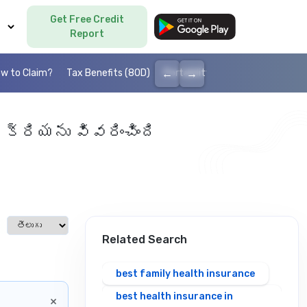
Get Free Credit
Language
Report
←
→
w to Claim?
Tax Benefits (80D)
Portability
Cashless health I
్రియను వివరించింది
Select language
Related Search
best family health insurance
best health insurance in
×