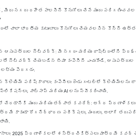
 మీరు నగదు రహిత పాలసీని కొనుగోలు చేసే ముందు పరిగణించవల
?
ంలో చాలా భారతీయ కుటుంబాలు కొనుగోలు చేయవలసిన కొన్ని ఉత్
న ఆసుపత్రుల నెట్‌వర్క్: మీ నగరం మరియు రాష్ట్రంలోని ప్రఖ
తో నెట్‌వర్క్ చేయబడిన బీమా కంపెనీని ఎంచుకోండి. ఆసుపత్రుల
ౌలభ్యం పెరగడం.
క్లెయిమ్ పరిష్కారాలు: కంపెనీలు రెండు గంటల్లో క్లెయిమ్‌లను జ
్లికేషన్లు, వాట్సాప్ మరియు AI లను స్వీకరించాయి.
ో చేరడానికి ముందు మరియు తర్వాత కవరేజ్: అగ్ర ప్రణాళికల
్రమే కాకుండా రోగనిర్ధారణ పరీక్షలు, మందులు, అలాగే తదుపరి
ాయి.
ిధానాలు: 2025 ప్రణాళికలలో శస్త్రచికిత్సలు మాత్రమే కవర