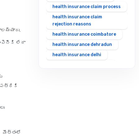
health insurance claim process
health insurance claim
rejection reasons
ాలయ్యారు.
health insurance coimbatore
పెనీకి లేదా
health insurance dehradun
health insurance delhi
health insurance gurgaon
health insurance guwahati
ు
health insurance hubli
ుపత్రికి
health insurance hyderabad
health insurance in rajasthan
లు
health insurance indore
health insurance jabalpur
 మొత్తంలో
health insurance jaipur