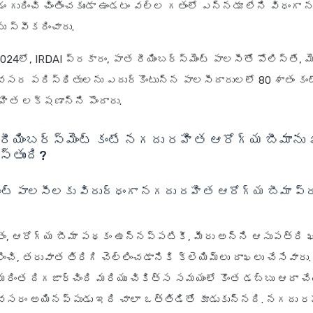
డం గురించి చింతించకుండా ఉండటం వల్ల గతంలో ఎన్నడూ లేని విధంగ
 స్వీకరించారు.
024లో, IRDAI ప్రకారం, పాత రీయింబర్స్‌మెంట్ పాలసీతో పోలిస్తే, 
సర పరిస్థితులను ఎదుర్కొంటున్న పాలసీదారులలో 80 శాతం కం
ిత లక్షణాన్ని పొందారు.
రీయింబర్స్‌మెంట్ కంటే నగదు రహిత ఆరోగ్య బీమాను
స్తుంది?
‌మెంట్ పాలసీలకు విరుద్ధంగా నగదు రహిత ఆరోగ్య బీమా 
ితం, ఆరోగ్య బీమా పథకం ఉన్నప్పటికీ, మీరు అన్ని ఆసుపత్రి
ించి, తరువాత తిరిగి చెల్లించడానికి క్లెయిమ్‌లు దాఖలు చేసేవారు
మరింత దిగజార్చింది మరియు చికిత్స సమయంలో కొంత డబ్బు ఆదా చే
వసరం అయినప్పుడు ఇది చాలా ఒత్తిడితో కూడుకున్నది. నగదు ర