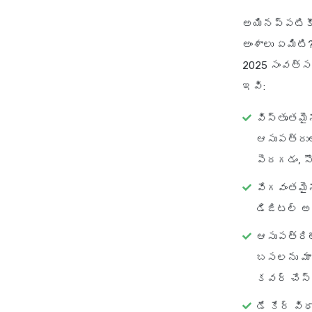
అయినప్పటికీ,
అంశాలు ఏమిటి
2025 సంవత్సర
ఇవి:
విస్తృతమై
ఆసుపత్రుల
పెరగడం, స
వేగవంతమైన 
డిజిటల్ అప
ఆసుపత్రిల
బసలను మాత
కవర్ చేస్త
డే కేర్ వ