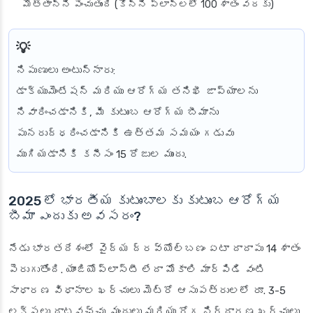
మొత్తాన్ని పెంచుతుంది (కొన్ని ప్లాన్‌లలో 100 శాతం వరకు)
నిపుణులు అంటున్నారు:
డాక్యుమెంటేషన్ మరియు ఆరోగ్య తనిఖీ జాప్యాలను
నివారించడానికి, మీ కుటుంబ ఆరోగ్య బీమాను
పునరుద్ధరించడానికి ఉత్తమ సమయం గడువు
ముగియడానికి కనీసం 15 రోజుల ముందు.
2025 లో భారతీయ కుటుంబాలకు కుటుంబ ఆరోగ్య
బీమా ఎందుకు అవసరం?
నేడు భారతదేశంలో వైద్య ద్రవ్యోల్బణం ఏటా దాదాపు 14 శాతం
పెరుగుతోంది. యాంజియోప్లాస్టీ లేదా మోకాలి మార్పిడి వంటి
సాధారణ విధానాల ఖర్చులు మెట్రో ఆసుపత్రులలో రూ. 3-5
లక్షలు దాటవచ్చు. మందులు మరియు రోగ నిర్ధారణ ఖర్చులు