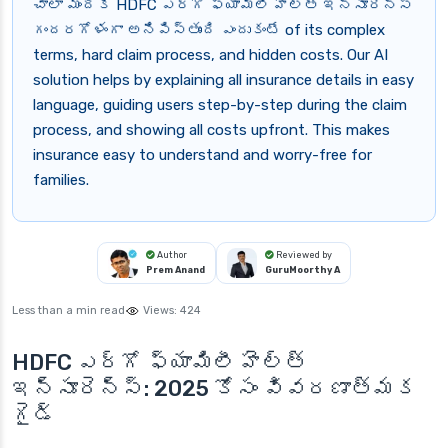
చాలా మందికి HDFC ఎర్గో ఫ్యామిలీ హెల్త్ ఇన్సూరెన్స్
గందరగోళంగా అనిపిస్తుంది ఎందుకంటే of its complex
terms, hard claim process, and hidden costs. Our AI
solution helps by explaining all insurance details in easy
language, guiding users step-by-step during the claim
process, and showing all costs upfront. This makes
insurance easy to understand and worry-free for
families.
Author
Reviewed by
Prem Anand
GuruMoorthy A
Less than a min read
Views:
424
HDFC ఎర్గో ఫ్యామిలీ హెల్త్
ఇన్సూరెన్స్: 2025 కోసం వివరణాత్మక
గైడ్