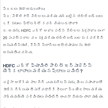
ప్రజలు కూడా అడుగుతారు:
ప్ర: పెళ్లికాని పిల్లలు మరియు వృద్ధులైన తల్లిదండ్రులు
ఒకే కుటుంబ ఫ్లోటర్‌లో కవర్ చేయబడతారా?
జ: అవును, HDFC ఎర్గో ఆధారపడిన పిల్లలకు (సాధారణంగా
25 సంవత్సరాల వరకు) మరియు తల్లిదండ్రులకు కవరేజీని
అనుమతిస్తుంది. కొన్ని ప్లాన్‌లు అత్తమామలను కూడా
అనుమతించవచ్చు.
HDFC ఎర్గో ఫ్యామిలీ హెల్త్ ఇన్సూరెన్స్
యొక్క లాభాలు మరియు నష్టాలు ఏమిటి?
ఏదైనా ఆరోగ్య పాలసీని ఎంచుకునేటప్పుడు, మీరు సమాచారంతో
కూడిన నిర్ణయం తీసుకోవడానికి వీలుగా ప్రయోజనాలు మరియు
సాధ్యమయ్యే పరిమితులు రెండింటినీ అంచనా వేయడం చాలా ముఖ్యం.