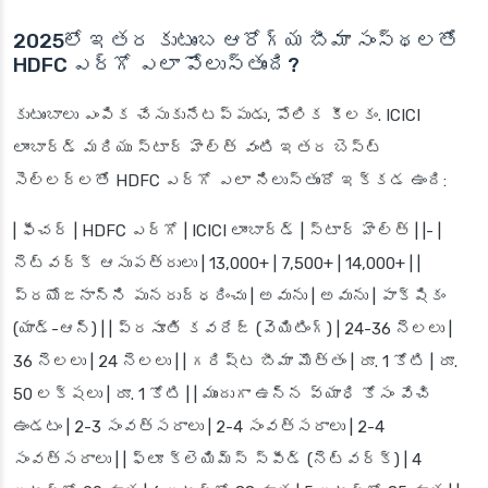
2025లో ఇతర కుటుంబ ఆరోగ్య బీమా సంస్థలతో
HDFC ఎర్గో ఎలా పోలుస్తుంది?
కుటుంబాలు ఎంపిక చేసుకునేటప్పుడు, పోలిక కీలకం. ICICI
లాంబార్డ్ మరియు స్టార్ హెల్త్ వంటి ఇతర బెస్ట్
సెల్లర్లతో HDFC ఎర్గో ఎలా నిలుస్తుందో ఇక్కడ ఉంది:
| ఫీచర్ | HDFC ఎర్గో | ICICI లాంబార్డ్ | స్టార్ హెల్త్ | |- |
నెట్‌వర్క్ ఆసుపత్రులు | 13,000+ | 7,500+ | 14,000+ | |
ప్రయోజనాన్ని పునరుద్ధరించు | అవును | అవును | పాక్షికం
(యాడ్-ఆన్) | | ప్రసూతి కవరేజ్ (వెయిటింగ్) | 24-36 నెలలు |
36 నెలలు | 24 నెలలు | | గరిష్ట బీమా మొత్తం | రూ. 1 కోటి | రూ.
50 లక్షలు | రూ. 1 కోటి | | ముందుగా ఉన్న వ్యాధి కోసం వేచి
ఉండటం | 2-3 సంవత్సరాలు | 2-4 సంవత్సరాలు | 2-4
సంవత్సరాలు | | ఫ్లూ క్లెయిమ్స్ స్పీడ్ (నెట్‌వర్క్) | 4