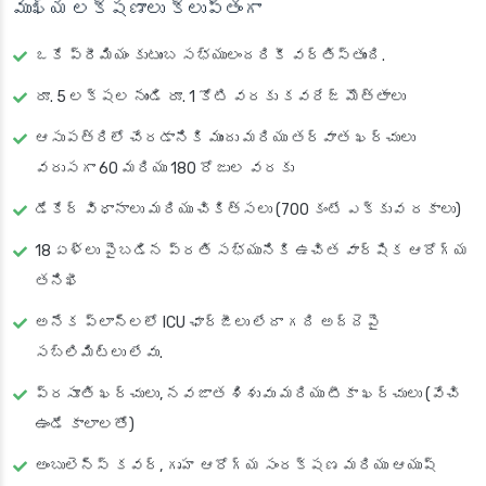
ముఖ్య లక్షణాలు క్లుప్తంగా
ఒకే ప్రీమియం కుటుంబ సభ్యులందరికీ వర్తిస్తుంది.
రూ. 5 లక్షల నుండి రూ. 1 కోటి వరకు కవరేజ్ మొత్తాలు
ఆసుపత్రిలో చేరడానికి ముందు మరియు తర్వాత ఖర్చులు
వరుసగా 60 మరియు 180 రోజుల వరకు
డేకేర్ విధానాలు మరియు చికిత్సలు (700 కంటే ఎక్కువ రకాలు)
18 ఏళ్లు పైబడిన ప్రతి సభ్యునికి ఉచిత వార్షిక ఆరోగ్య
తనిఖీ
అనేక ప్లాన్‌లలో ICU ఛార్జీలు లేదా గది అద్దెపై
సబ్‌లిమిట్లు లేవు.
ప్రసూతి ఖర్చులు, నవజాత శిశువు మరియు టీకా ఖర్చులు (వేచి
ఉండే కాలాలతో)
అంబులెన్స్ కవర్, గృహ ఆరోగ్య సంరక్షణ మరియు ఆయుష్