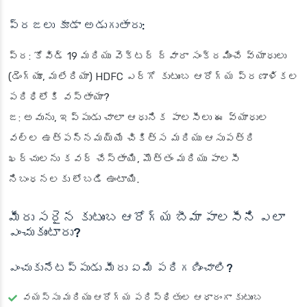
ప్రజలు కూడా అడుగుతారు:
ప్ర: కోవిడ్ 19 మరియు వెక్టర్ ద్వారా సంక్రమించే వ్యాధులు
(డెంగ్యూ, మలేరియా) HDFC ఎర్గో కుటుంబ ఆరోగ్య ప్రణాళికల
పరిధిలోకి వస్తాయా?
జ: అవును, ఇప్పుడు చాలా ఆధునిక పాలసీలు ఈ వ్యాధుల
వల్ల ఉత్పన్నమయ్యే చికిత్స మరియు ఆసుపత్రి
ఖర్చులను కవర్ చేస్తాయి, మొత్తం మరియు పాలసీ
నిబంధనలకు లోబడి ఉంటాయి.
మీరు సరైన కుటుంబ ఆరోగ్య బీమా పాలసీని ఎలా
ఎంచుకుంటారు?
ఎంచుకునేటప్పుడు మీరు ఏమి పరిగణించాలి?
వయస్సు మరియు ఆరోగ్య పరిస్థితుల ఆధారంగా కుటుంబ