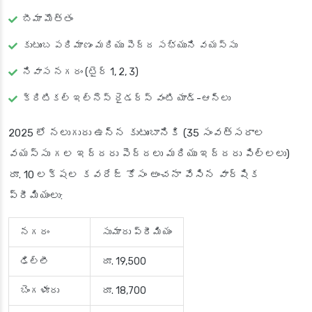
బీమా మొత్తం
కుటుంబ పరిమాణం మరియు పెద్ద సభ్యుని వయస్సు
నివాస నగరం (టైర్ 1, 2, 3)
క్రిటికల్ ఇల్నెస్ రైడర్స్ వంటి యాడ్-ఆన్‌లు
2025 లో నలుగురు ఉన్న కుటుంబానికి (35 సంవత్సరాల
వయస్సు గల ఇద్దరు పెద్దలు మరియు ఇద్దరు పిల్లలు)
రూ. 10 లక్షల కవరేజ్ కోసం అంచనా వేసిన వార్షిక
ప్రీమియంలు:
నగరం
సుమారు ప్రీమియం
ఢిల్లీ
రూ. 19,500
బెంగళూరు
రూ. 18,700