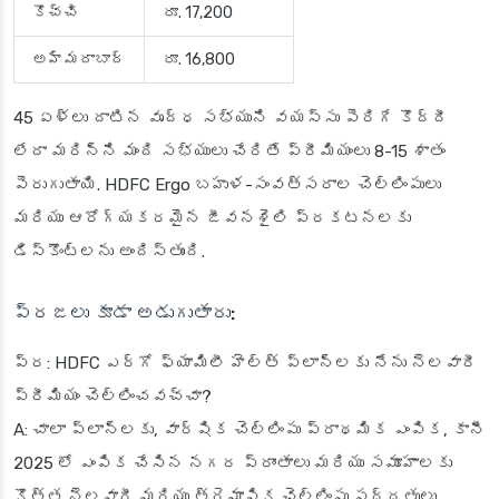
కొచ్చి
రూ. 17,200
అహ్మదాబాద్
రూ. 16,800
45 ఏళ్లు దాటిన వృద్ధ సభ్యుని వయస్సు పెరిగే కొద్దీ
లేదా మరిన్ని మంది సభ్యులు చేరితే ప్రీమియంలు 8-15 శాతం
పెరుగుతాయి. HDFC Ergo బహుళ-సంవత్సరాల చెల్లింపులు
మరియు ఆరోగ్యకరమైన జీవనశైలి ప్రకటనలకు
డిస్కౌంట్లను అందిస్తుంది.
ప్రజలు కూడా అడుగుతారు:
ప్ర: HDFC ఎర్గో ఫ్యామిలీ హెల్త్ ప్లాన్‌లకు నేను నెలవారీ
ప్రీమియం చెల్లించవచ్చా?
A: చాలా ప్లాన్‌లకు, వార్షిక చెల్లింపు ప్రాథమిక ఎంపిక, కానీ
2025 లో ఎంపిక చేసిన నగర ప్రాంతాలు మరియు సమూహాలకు
కొత్త నెలవారీ మరియు త్రైమాసిక చెల్లింపు పద్ధతులు