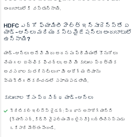
అందుబాటులోకి వస్తున్నాయి.
HDFC ఎర్గో ఫ్యామిలీ హెల్త్ ఇన్సూరెన్స్‌తో ఏ
యాడ్-ఆన్‌లు మరియు కస్టమైజేషన్‌లు అందుబాటులో
ఉన్నాయి?
యాడ్-ఆన్‌లు అనేవి మీరు అదనపు ప్రీమియంతో కొనుగోలు
చేయగల ఐచ్ఛిక ఫీచర్లు. అవి మీ కుటుంబ ప్రత్యేక
అవసరాలకు తగినట్లుగా మీ ఆరోగ్య బీమాను
వ్యక్తిగతీకరించడంలో సహాయపడతాయి.
కుటుంబాల కోసం ప్రసిద్ధ యాడ్-ఆన్‌లు
క్రిటికల్ ఇల్నెస్ రైడర్: ప్రధాన అనారోగ్యాన్ని
(క్యాన్సర్, కిడ్నీ వైఫల్యం మొదలైనవి) గుర్తించినప్పుడు
ఒకేసారి మొత్తం పొందండి.