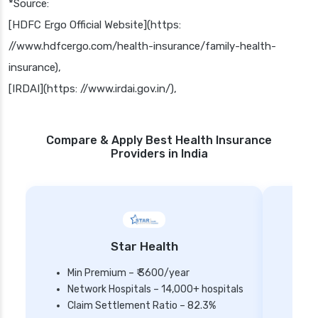
*Source:
[HDFC Ergo Official Website](https:
//www.hdfcergo.com/health-insurance/family-health-
insurance),
[IRDAI](https: //www.irdai.gov.in/),
Compare & Apply Best Health Insurance
Providers in India
Star Health
Min Premium – ₹ 3600/year
Network Hospitals – 14,000+ hospitals
Mi
Claim Settlement Ratio – 82.3%
Ne