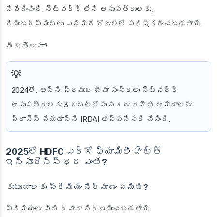
నివేదించింది. నెట్‌వర్క్ లేని ఆసుపత్రులకు,
రీయింబర్స్‌మెంట్‌లు ఎనిమిది రోజుల్లో పరిష్కరించబడతాయి.
మీకు తెలుసా?
2024లో, అన్ని ప్రముఖ బీమా సంస్థలు నెట్‌వర్క్
ఆసుపత్రులకు 3 గంటల్లోపు నగదు రహిత ఆమోదాలను
ప్రాసెస్ చేయడాన్ని IRDAI తప్పనిసరి చేసింది.
2025లో HDFC ఎర్గో ఫ్యామిలీ హెల్త్
ఇన్సూరెన్స్ ధర ఎంత?
కుటుంబాలకు ప్రీమియం నిర్మాణం ఏమిటి?
ప్రీమియంలు వీటి ద్వారా నిర్ణయించబడతాయి: