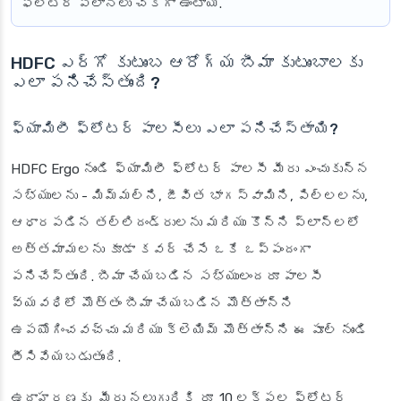
ఫ్లోటర్ ప్లాన్‌లు చౌకగా ఉంటాయి.
HDFC ఎర్గో కుటుంబ ఆరోగ్య బీమా కుటుంబాలకు
ఎలా పనిచేస్తుంది?
ఫ్యామిలీ ఫ్లోటర్ పాలసీలు ఎలా పనిచేస్తాయి?
HDFC Ergo నుండి ఫ్యామిలీ ఫ్లోటర్ పాలసీ మీరు ఎంచుకున్న
సభ్యులను - మిమ్మల్ని, జీవిత భాగస్వామిని, పిల్లలను,
ఆధారపడిన తల్లిదండ్రులను మరియు కొన్ని ప్లాన్‌లలో
అత్తమామలను కూడా కవర్ చేసే ఒకే ఒప్పందంగా
పనిచేస్తుంది. బీమా చేయబడిన సభ్యులందరూ పాలసీ
వ్యవధిలో మొత్తం బీమా చేయబడిన మొత్తాన్ని
ఉపయోగించవచ్చు మరియు క్లెయిమ్ మొత్తాన్ని ఈ పూల్ నుండి
తీసివేయబడుతుంది.
ఉదాహరణకు, మీరు నలుగురికి రూ. 10 లక్షల ఫ్లోటర్