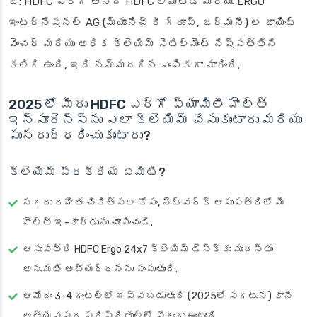
జ: HDFC ఎర్గో అనేది HDFC లిమిటెడ్ మరియు ERGO
ఇంటర్నేషనల్ AG (మ్యూనిచ్ రీ గ్రూప్, జర్మనీ) ల జాయింట్
వెంచర్ మరియు అధిక క్లెయిమ్ సెటిల్మెంట్ నిష్పత్తిని
కలిగి ఉంది, ఇది నమ్మదగిన ఎంపికగా మారింది.
2025 లో మీరు HDFC ఎర్గో ఫ్యామిలీ హెల్త్
ఇన్సూరెన్స్‌ను ఎలా క్లెయిమ్ చేసుకుంటారు మరియు
పునరుద్ధరించుకుంటారు?
క్లెయిమ్ ప్రక్రియ ఏమిటి?
నగదు రహిత చికిత్సల కోసం, నెట్‌వర్క్ ఆసుపత్రిలో మీ
హెల్త్ ఇ-కార్డును చూపించండి.
ఆసుపత్రి HDFC Ergo 24x7 క్లెయిమ్ డెస్క్‌కు ముందస్తు
అనుమతి అభ్యర్థనను పంపుతుంది.
ఆమోదం 3-4 గంటల్లో ఇవ్వబడుతుంది (2025లో సగటున) కానీ
అత్యవసర పరిస్థితుల్లో వేగంగా ఉంటుంది.