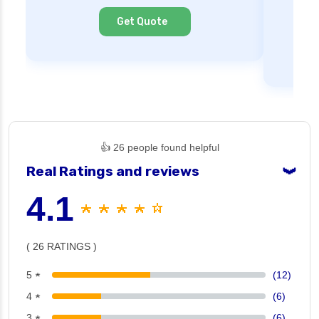
Cl
Get Quote
👍 26 people found helpful
Real Ratings and reviews
❯
4.1
★ ★ ★ ★ ☆
( 26 RATINGS )
5 ★
(12)
4 ★
(6)
3 ★
(6)