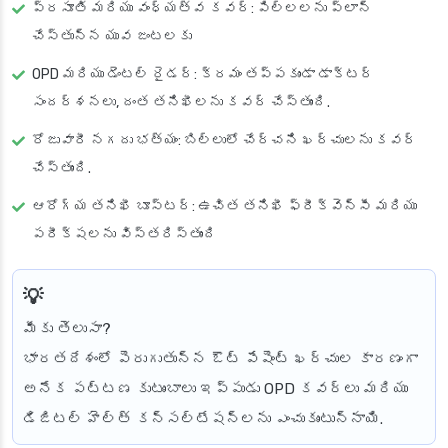
ప్రసూతి మరియు వంధ్యత్వ కవర్: పిల్లలను ప్లాన్
చేస్తున్న యువ జంటలకు
OPD మరియు డెంటల్ రైడర్: క్రమం తప్పకుండా డాక్టర్
సందర్శనలు, దంత తనిఖీలను కవర్ చేస్తుంది.
రోజువారీ నగదు భత్యం: బిల్లులో చేర్చని ఖర్చులను కవర్
చేస్తుంది.
ఆరోగ్య తనిఖీ బూస్టర్: ఉచిత తనిఖీ ఫ్రీక్వెన్సీ మరియు
పరీక్షలను విస్తరిస్తుంది
మీకు తెలుసా?
భారతదేశంలో పెరుగుతున్న ఔట్ పేషెంట్ ఖర్చుల కారణంగా
అనేక పట్టణ కుటుంబాలు ఇప్పుడు OPD కవర్లు మరియు
డిజిటల్ హెల్త్ కన్సల్టేషన్లను ఎంచుకుంటున్నాయి.