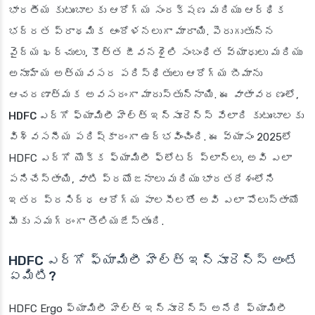
భారతీయ కుటుంబాలకు ఆరోగ్య సంరక్షణ మరియు ఆర్థిక
భద్రత ప్రాథమిక ఆందోళనలుగా మారాయి. పెరుగుతున్న
వైద్య ఖర్చులు, కొత్త జీవనశైలి సంబంధిత వ్యాధులు మరియు
అనూహ్య అత్యవసర పరిస్థితులు ఆరోగ్య బీమాను
ఆచరణాత్మక అవసరంగా మారుస్తున్నాయి. ఈ వాతావరణంలో,
HDFC ఎర్గో ఫ్యామిలీ హెల్త్ ఇన్సూరెన్స్
వేలాది కుటుంబాలకు
విశ్వసనీయ పరిష్కారంగా ఉద్భవించింది. ఈ వ్యాసం 2025లో
HDFC ఎర్గో యొక్క ఫ్యామిలీ ఫ్లోటర్ ప్లాన్‌లు, అవి ఎలా
పనిచేస్తాయి, వాటి ప్రయోజనాలు మరియు భారతదేశంలోని
ఇతర ప్రసిద్ధ ఆరోగ్య పాలసీలతో అవి ఎలా పోలుస్తాయో
మీకు సమగ్రంగా తెలియజేస్తుంది.
HDFC ఎర్గో ఫ్యామిలీ హెల్త్ ఇన్సూరెన్స్ అంటే
ఏమిటి?
HDFC Ergo ఫ్యామిలీ హెల్త్ ఇన్సూరెన్స్ అనేది ఫ్యామిలీ