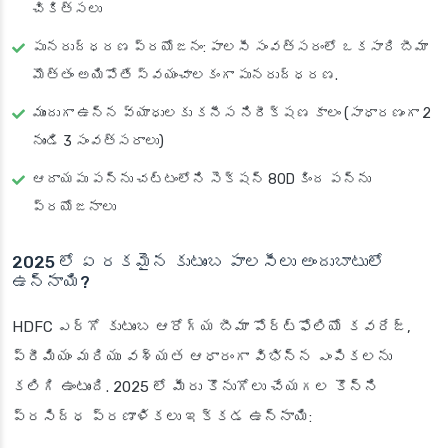
చికిత్సలు
పునరుద్ధరణ ప్రయోజనం: పాలసీ సంవత్సరంలో ఒకసారి బీమా
మొత్తం అయిపోతే స్వయంచాలకంగా పునరుద్ధరణ.
ముందుగా ఉన్న వ్యాధులకు కనీస నిరీక్షణ కాలం (సాధారణంగా 2
నుండి 3 సంవత్సరాలు)
ఆదాయపు పన్ను చట్టంలోని సెక్షన్ 80D కింద పన్ను
ప్రయోజనాలు
2025 లో ఏ రకమైన కుటుంబ పాలసీలు అందుబాటులో
ఉన్నాయి?
HDFC ఎర్గో కుటుంబ ఆరోగ్య బీమా పోర్ట్‌ఫోలియో కవరేజ్,
ప్రీమియం మరియు వశ్యత ఆధారంగా విభిన్న ఎంపికలను
కలిగి ఉంటుంది. 2025 లో మీరు కొనుగోలు చేయగల కొన్ని
ప్రసిద్ధ ప్రణాళికలు ఇక్కడ ఉన్నాయి: