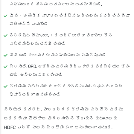
సభ్యులందరి వైద్య అవసరాలను అంచనా వేయండి.
మీ నగరం యొక్క సాధారణ చికిత్స ఖర్చులను కవర్ చేసే బీమా
మొత్తాన్ని ఎంచుకోండి
నిర్దిష్ట వ్యాధులు, గది అద్దెలు లేదా విధానాల కోసం
సబ్‌లిమిట్‌లను తనిఖీ చేయండి
వేచి ఉండే కాలం మరియు మినహాయింపులను సమీక్షించండి
ప్రసూతి, OPD, ఆరోగ్యం మరియు దీర్ఘకాలిక పరిస్థితుల కోసం
యాడ్-ఆన్‌లను పరిగణించండి
క్లెయిమ్ సెటిల్‌మెంట్ ట్రాక్ రికార్డ్‌ను ముఖ్యమైన ట్రస్ట్
ఫ్యాక్టర్‌గా ఉపయోగించండి
విస్తృత కవరేజ్, పారదర్శక క్లెయిమ్ సర్వీస్ మరియు
అధిక బీమా మొత్తాల మిశ్రమాన్ని కోరుకునే కుటుంబాలకు
HDFC ఎర్గో పాలసీ ప్రత్యేకంగా అనుకూలంగా ఉంటుంది.