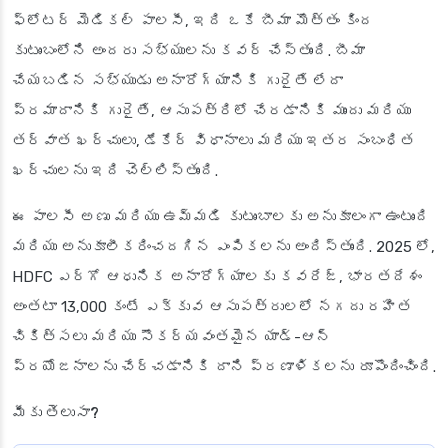
ఫ్లోటర్ మెడికల్ పాలసీ, ఇది ఒకే బీమా మొత్తం కింద
కుటుంబంలోని అందరు సభ్యులను కవర్ చేస్తుంది. బీమా
చేయబడిన సభ్యుడు అనారోగ్యానికి గురైతే లేదా
ప్రమాదానికి గురైతే, ఆసుపత్రిలో చేరడానికి ముందు మరియు
తర్వాత ఖర్చులు, డేకేర్ విధానాలు మరియు ఇతర సంబంధిత
ఖర్చులను ఇది చెల్లిస్తుంది.
ఈ పాలసీ అణు మరియు ఉమ్మడి కుటుంబాలకు అనుకూలంగా ఉంటుంది
మరియు అనుకూలీకరించదగిన ఎంపికలను అందిస్తుంది. 2025 లో,
HDFC ఎర్గో ఆధునిక అనారోగ్యాలకు కవరేజ్, భారతదేశం
అంతటా 13,000 కంటే ఎక్కువ ఆసుపత్రులలో నగదు రహిత
చికిత్సలు మరియు సౌకర్యవంతమైన యాడ్-ఆన్
ప్రయోజనాలను చేర్చడానికి దాని ప్రణాళికలను రూపొందించింది.
మీకు తెలుసా?