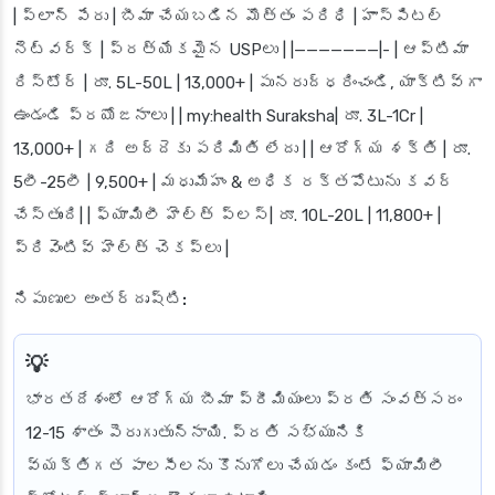
| ప్లాన్ పేరు | బీమా చేయబడిన మొత్తం పరిధి | హాస్పిటల్
నెట్‌వర్క్ | ప్రత్యేకమైన USPలు | |———————|- | ఆప్టిమా
రిస్టోర్ | రూ. 5L-50L | 13,000+ | పునరుద్ధరించండి, యాక్టివ్‌గా
ఉండండి ప్రయోజనాలు | | my:health Suraksha| రూ. 3L-1Cr |
13,000+ | గది అద్దెకు పరిమితి లేదు | | ఆరోగ్య శక్తి | రూ.
5లీ-25లీ | 9,500+ | మధుమేహం & అధిక రక్తపోటును కవర్
చేస్తుంది| | ఫ్యామిలీ హెల్త్ ప్లస్| రూ. 10L-20L | 11,800+ |
ప్రివెంటివ్ హెల్త్ చెకప్‌లు |
నిపుణుల అంతర్దృష్టి:
భారతదేశంలో ఆరోగ్య బీమా ప్రీమియంలు ప్రతి సంవత్సరం
12-15 శాతం పెరుగుతున్నాయి. ప్రతి సభ్యునికి
వ్యక్తిగత పాలసీలను కొనుగోలు చేయడం కంటే ఫ్యామిలీ