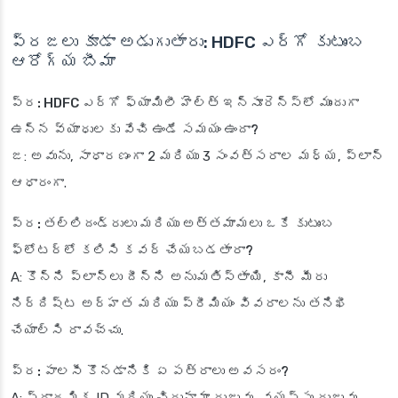
ప్రజలు కూడా అడుగుతారు: HDFC ఎర్గో కుటుంబ
ఆరోగ్య బీమా
ప్ర: HDFC ఎర్గో ఫ్యామిలీ హెల్త్ ఇన్సూరెన్స్‌లో ముందుగా
ఉన్న వ్యాధులకు వేచి ఉండే సమయం ఉందా?
జ: అవును, సాధారణంగా 2 మరియు 3 సంవత్సరాల మధ్య, ప్లాన్
ఆధారంగా.
ప్ర: తల్లిదండ్రులు మరియు అత్తమామలు ఒకే కుటుంబ
ఫ్లోటర్‌లో కలిసి కవర్ చేయబడతారా?
A: కొన్ని ప్లాన్‌లు దీన్ని అనుమతిస్తాయి, కానీ మీరు
నిర్దిష్ట అర్హత మరియు ప్రీమియం వివరాలను తనిఖీ
చేయాల్సి రావచ్చు.
ప్ర: పాలసీ కొనడానికి ఏ పత్రాలు అవసరం?