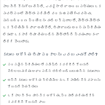
పాలసీని కొనుగోలు చేస్తే, ఎవరైనా లేదా అందరు సభ్యులు ఒక
సంవత్సరంలో మొత్తం పరిమితి వరకు ఉపయోగించవచ్చు.
పునరుద్ధరణ ప్రయోజనం వంటి లక్షణాలతో, మొత్తం మొత్తం
ఒక క్లెయిమ్ ద్వారా అయిపోతే, బీమాదారుడు అదనపు ప్రీమియం
లేకుండా ఒకసారి బీమా చేయబడిన మొత్తాన్ని స్వయంచాలకంగా
తిరిగి పొందుతాడు.
కుటుంబ ఆరోగ్య బీమా పథకాలను ఎవరు ఎంచుకోవాలి?
సరసమైన ప్రీమియంలతో సమిష్టి కవరేజీని కోరుకునే
పిల్లలు మరియు ఆధారపడిన తల్లిదండ్రులు ఉన్న కుటుంబాలు
అన్ని కుటుంబ ఆరోగ్య క్లెయిమ్‌లకు ఒకే పాయింట్ నిర్వహణను
కోరుకునే వ్యక్తులు
ఒకే పాలసీ కింద మానసిక ఆరోగ్యం, ప్రసూతి మరియు డేకేర్
కవరేజీని కోరుకునే వారు