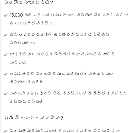
ప్రయోజనాలు ఏమిటి?
13,000 కంటే ఎక్కువ ఆసుపత్రుల విస్తృత నెట్‌వర్క్ మరియు
నగదు రహిత చికిత్స
యాప్ ఆధారిత ట్రాకింగ్ ఉపయోగించి త్వరిత క్లెయిమ్
సెటిల్‌మెంట్లు
రూ. 1 కోటి వరకు అధిక మొత్తంలో బీమా చేయబడిన వారికి
ఎంపికలు
ఆసుపత్రిలో చేరడానికి ముందు మరియు తర్వాత ఖర్చుల
విస్తృత కవరేజ్
పునరుద్ధరణ ఫీచర్ చెడు సంవత్సరంలో మీ మొత్తం కవరేజీని
రెట్టింపు చేస్తుంది
ఏమి మెరుగుపరచవచ్చు?
ప్రసూతి మరియు నవజాత శిశువుల కవరేజ్ వేచి ఉండే కాలం