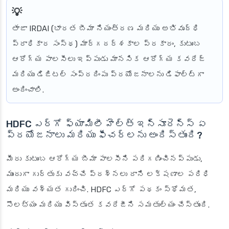
తాజా IRDAI (భారత బీమా నియంత్రణ మరియు అభివృద్ధి
ప్రాధికార సంస్థ) మార్గదర్శకాల ప్రకారం, కుటుంబ
ఆరోగ్య పాలసీలు ఇప్పుడు మానసిక ఆరోగ్య కవరేజ్
మరియు డిజిటల్ సంప్రదింపు ప్రయోజనాలను డిఫాల్ట్‌గా
అందించాలి.
HDFC ఎర్గో ఫ్యామిలీ హెల్త్ ఇన్సూరెన్స్ ఏ
ప్రయోజనాలు మరియు ఫీచర్లను అందిస్తుంది?
మీరు కుటుంబ ఆరోగ్య బీమా పాలసీని పరిగణించినప్పుడు,
ముందుగా గుర్తుకు వచ్చే ప్రశ్నలు దాని లక్షణాల పరిధి
మరియు వశ్యత గురించి. HDFC ఎర్గో పథకం స్థోమత,
సౌలభ్యం మరియు విస్తృత కవరేజీని సమతుల్యం చేస్తుంది.