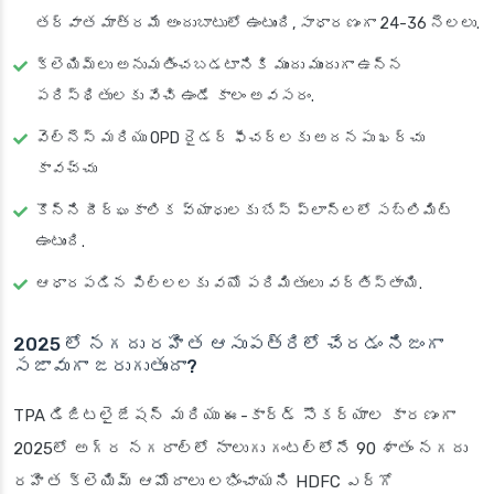
తర్వాత మాత్రమే అందుబాటులో ఉంటుంది, సాధారణంగా 24-36 నెలలు.
క్లెయిమ్‌లు అనుమతించబడటానికి ముందు ముందుగా ఉన్న
పరిస్థితులకు వేచి ఉండే కాలం అవసరం.
వెల్నెస్ మరియు OPD రైడర్ ఫీచర్లకు అదనపు ఖర్చు
కావచ్చు
కొన్ని దీర్ఘకాలిక వ్యాధులకు బేస్ ప్లాన్‌లలో సబ్‌లిమిట్
ఉంటుంది.
ఆధారపడిన పిల్లలకు వయో పరిమితులు వర్తిస్తాయి.
2025 లో నగదు రహిత ఆసుపత్రిలో చేరడం నిజంగా
సజావుగా జరుగుతుందా?
TPA డిజిటలైజేషన్ మరియు ఈ-కార్డ్ సౌకర్యాల కారణంగా
2025లో అగ్ర నగరాల్లో నాలుగు గంటల్లోనే 90 శాతం నగదు
రహిత క్లెయిమ్ ఆమోదాలు లభించాయని HDFC ఎర్గో