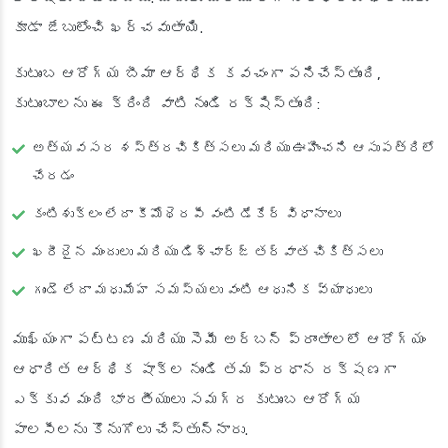
కూడా జేబులోంచి ఖర్చవుతాయి.
కుటుంబ ఆరోగ్య బీమా ఆర్థిక కవచంగా పనిచేస్తుంది,
కుటుంబాలను ఈ క్రింది వాటి నుండి రక్షిస్తుంది:
అత్యవసర శస్త్రచికిత్సలు మరియు ఊహించని ఆసుపత్రిలో
చేరడం
కంటిశుక్లం లేదా కీమోథెరపీ వంటి డేకేర్ విధానాలు
ఖరీదైన మందులు మరియు డిశ్చార్జ్ తర్వాత చికిత్సలు
గుండె లేదా మధుమేహ సమస్యలు వంటి ఆధునిక వ్యాధులు
ముఖ్యంగా పట్టణ మరియు సెమీ అర్బన్ ప్రాంతాలలో ఆరోగ్యం
ఆధారిత ఆర్థిక షాక్‌ల నుండి తమ ప్రధాన రక్షణగా
ఎక్కువ మంది భారతీయులు సమగ్ర కుటుంబ ఆరోగ్య
పాలసీలను కొనుగోలు చేస్తున్నారు.