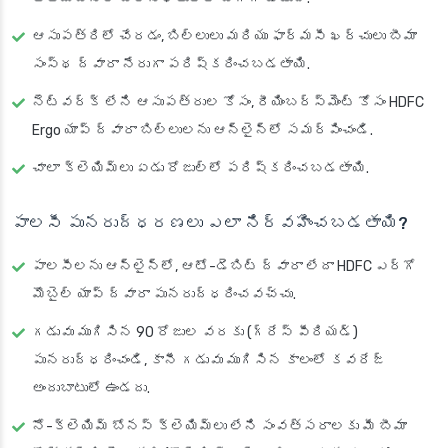
ఆసుపత్రిలో చేరడం, బిల్లులు మరియు ఫార్మసీ ఖర్చులు బీమా
సంస్థ ద్వారా నేరుగా పరిష్కరించబడతాయి.
నెట్‌వర్క్ లేని ఆసుపత్రుల కోసం, రీయింబర్స్‌మెంట్ కోసం HDFC
Ergo యాప్ ద్వారా బిల్లులను ఆన్‌లైన్‌లో సమర్పించండి.
చాలా క్లెయిమ్‌లు ఏడు రోజుల్లో పరిష్కరించబడతాయి.
పాలసీ పునరుద్ధరణలు ఎలా నిర్వహించబడతాయి?
పాలసీలను ఆన్‌లైన్‌లో, ఆటో-డెబిట్ ద్వారా లేదా HDFC ఎర్గో
మొబైల్ యాప్ ద్వారా పునరుద్ధరించవచ్చు.
గడువు ముగిసిన 90 రోజుల వరకు (గ్రేస్ పీరియడ్)
పునరుద్ధరించండి, కానీ గడువు ముగిసిన కాలంలో కవరేజ్
అందుబాటులో ఉండదు.
నో-క్లెయిమ్ బోనస్ క్లెయిమ్‌లు లేని సంవత్సరాలకు మీ బీమా