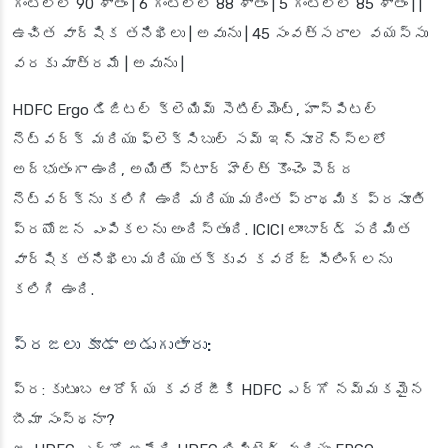
గంటల్లో 90 శాతం | 6 గంటల్లో 88 శాతం | 5 గంటల్లో 85 శాతం | |
ఉచిత వార్షిక తనిఖీలు | అవును | 45 సంవత్సరాల వయస్సు
వరకు మాత్రమే | అవును |
HDFC Ergo డిజిటల్ క్లెయిమ్ సెటిల్మెంట్, హాస్పిటల్
నెట్‌వర్క్ మరియు ఫ్లెక్సిబుల్ సమ్ ఇన్సూరెన్స్‌లలో
అద్భుతంగా ఉంది, అయితే స్టార్ హెల్త్ కొంచెం పెద్ద
నెట్‌వర్క్‌ను కలిగి ఉంది మరియు మరింత ప్రాథమిక ప్రసూతి
ప్రయోజన ఎంపికలను అందిస్తుంది. ICICI లాంబార్డ్ పరిమిత
వార్షిక తనిఖీలు మరియు తక్కువ కవరేజ్ సీలింగ్‌లను
కలిగి ఉంది.
ప్రజలు కూడా అడుగుతారు:
ప్ర: కుటుంబ ఆరోగ్య కవరేజీకి HDFC ఎర్గో నమ్మకమైన
బీమా సంస్థనా?