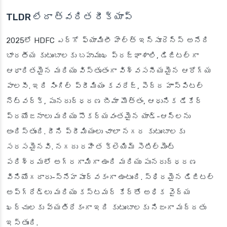
TLDR లేదా త్వరిత రీక్యాప్
2025లో HDFC ఎర్గో ఫ్యామిలీ హెల్త్ ఇన్సూరెన్స్ అనేది
భారతీయ కుటుంబాలకు బహుముఖ ప్రజ్ఞాశాలి, డిజిటల్‌గా
ఆధారితమైన మరియు విస్తృతంగా విశ్వసనీయమైన ఆరోగ్య
పాలసీ. ఇది సింగిల్ ప్రీమియం కవరేజ్, పెద్ద హాస్పిటల్
నెట్‌వర్క్, పునరుద్ధరణ బీమా మొత్తం, ఆధునిక డేకేర్
ప్రయోజనాలు మరియు సౌకర్యవంతమైన యాడ్-ఆన్‌లను
అందిస్తుంది. దీని ప్రీమియంలు చాలా నగర కుటుంబాలకు
సరసమైనవి. నగదు రహిత క్లెయిమ్ సెటిల్‌మెంట్
పరిశ్రమలో అగ్రగామిగా ఉంది మరియు పునరుద్ధరణ
వినియోగదారు-స్నేహపూర్వకంగా ఉంటుంది. స్థిరమైన డిజిటల్
అప్‌గ్రేడ్‌లు మరియు కస్టమర్ కేర్‌తో అధిక వైద్య
ఖర్చులకు వ్యతిరేకంగా ఇది కుటుంబాలకు నిజంగా మద్దతు
ఇస్తుంది.