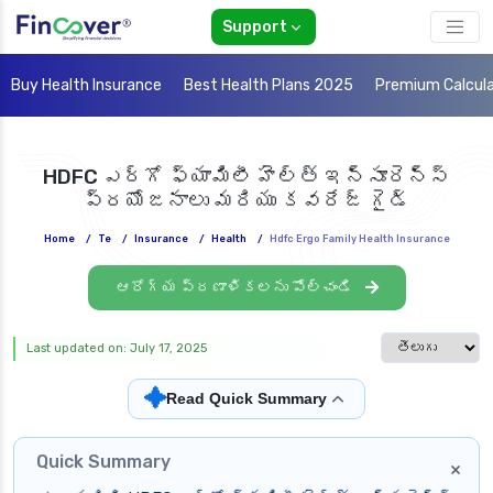
Support
Buy Health Insurance
Best Health Plans 2025
Premium Calcul
HDFC ఎర్గో ఫ్యామిలీ హెల్త్ ఇన్సూరెన్స్
ప్రయోజనాలు మరియు కవరేజ్ గైడ్
Home
/
Te
/
Insurance
/
Health
/
Hdfc Ergo Family Health Insurance
ఆరోగ్య ప్రణాళికలను పోల్చండి
Select languag
Last updated on: July 17, 2025
✦
Read Quick Summary
Quick Summary
×