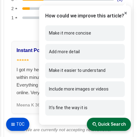
2 ★
(2)
×
How could we improve this article?
1 ★
(0)
Make it more concise
Instant Policy Issuance
Great for Famil
Add more detail
★★★★★
★★★★★
I got my health insurance policy
I took a family fl
Make it easier to understand
within minutes after payment.
Fincover. Covere
Everything was smooth and fully
under one premiu
Include more images or videos
online. Very impressed!
Suresh N
367 day
Meena K
366 days ago
It's fine the way it is
☰ TOC
Quick Search
We are currently not accepting new reviews.