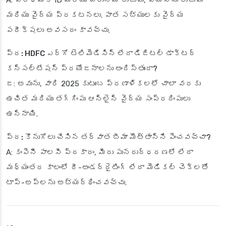
A: ప్రాథమిక ID మరియు చిరునామా రుజువు, వయస్సు రుజువు
మరియు వైద్య ప్రకటనలు. పాత సభ్యులకు వైద్య
పరీక్షలు అవసరం కావచ్చు.
ప్ర: HDFC ఎర్గో టెలిమెడిసిన్ లేదా డిజిటల్ డాక్టర్
కన్సల్టేషన్ ప్రయోజనాలను అందిస్తుందా?
జ: అవును, వారి 2025 కుటుంబ ప్రణాళికలలో చాలా వరకు
ఉచిత మరియు తగ్గింపు ఆన్‌లైన్ వైద్య సంప్రదింపులు
ఉన్నాయి.
ప్ర: కొనుగోలు చేసిన తర్వాత బీమా మొత్తాన్ని పెంచవచ్చా?
A: కంపెనీ పాలసీ ప్రకారం, మీరు పునరుద్ధరణలో లేదా
మధ్యంతర కాలంలో రీ-అండర్‌రైటింగ్ లేదా మెడికల్ చెక్‌లతో
టాప్-అప్‌లను అభ్యర్థించవచ్చు.