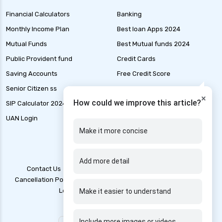
Health Insurance for Malaria in India
Financial Calculators
Banking
Health Insurance for Multiple Sclerosis in India
Monthly Income Plan
Best loan Apps 2024
Health Insurance for Mental Health in India
Mutual Funds
Best Mutual funds 2024
Health Insurance for Liver Cirrhosis in India
Public Provident fund
Credit Cards
Health Insurance for Handicapped in India
Saving Accounts
Free Credit Score
Health Insurance for Hepatitis B in India
Senior Citizen ss
Liability Insurance
×
Health Insurance for Thyroid Patients
How could we improve this article?
SIP Calculator 2024
Loan Application Status
Health Insurance for Paralysis
UAN Login
Marine Insurance
Make it more concise
Health Insurance for Kidney Patients
Health Insurance for Genetic Disorders in India
Add more detail
Health Insurance for Stroke Patients in India
Contact Us
Blogs
T&C
Account Deletion
Cancellation Policy
Disclaimer
Grievance Redressal
Health Insurance for Rheumatoid Arthritis
Legal Policy
Privacy Policy
Make it easier to understand
Health Insurance for Persons With Disabilities
Include more images or videos