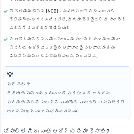
నో క్లెయిమ్ బోనస్ (NCB)
– సంవత్సరంలో మీకు ఎటువంటి
క్లెయిమ్‌లు అవసరం లేకపోతే, మీ బీమా ప్రొవైడర్ మీ పాలసీకి
మరిన్ని కవరేజీని జోడిస్తుంది.
మీ ఆరోగ్యానికి ప్రయోజనాలు
– మీ పాలసీ ద్వారా మీరు యోగా
సెషన్‌లు, ఆరోగ్యకరమైన ఆహారాలపై సలహాలు మరియు
ఫిట్‌నెస్ యాప్‌లకు సభ్యత్వాలను పొందవచ్చు.
ప్రో చిట్కా
జీవితాంతం పునరుద్ధరించబడే మరియు గది అద్దెను
పరిమితం చేయని పాలసీని ఎంచుకోండి ఎందుకంటే ఆసుపత్రిలో
అదనపు ఖర్చులు సంభవించవచ్చు.
భోపాల్‌లో మీరు ఎంత ఆరోగ్య బీమా కొనాలి?