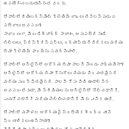
ఉపయోగించబడుతున్నంత వరకు.
భోపాల్‌లో రీయింబర్స్‌మెంట్ క్లెయిమ్ దాఖలు చేసేటప్పుడు ఏ
పత్రాలు అవసరం?
సాధారణంగా, మీరు డిశ్చార్జ్ సారాంశం, ఆసుపత్రి నుండి
బిల్లులు, ప్రిస్క్రిప్షన్లు, దర్యాప్తు నివేదికలు మరియు
బీమా క్లెయిమ్ ఫారమ్‌ను సమర్పించాలి.
భోపాల్‌లో ఆన్‌లైన్‌లో ఆరోగ్య బీమా పాలసీ పొందడం సాధ్యమేనా?
ఆన్‌లైన్‌లో ఆరోగ్య బీమా కొనుగోలు చేయడం వేగవంతమైనది
మరియు సురక్షితమైనది. పాలసీ కోసం వేచి ఉండాల్సిన
అవసరం లేకుండా, మీ ప్రీమియంలను ఆన్‌లైన్‌లో పోల్చడానికి,
ఎంచుకోవడానికి మరియు చెల్లించడానికి మీకు ఎంపిక ఉంది.
భోపాల్‌లో మహిళల ఆరోగ్యంపై ప్రత్యేక శ్రద్ధ చూపే
ప్రణాళికలు ఉన్నాయా?