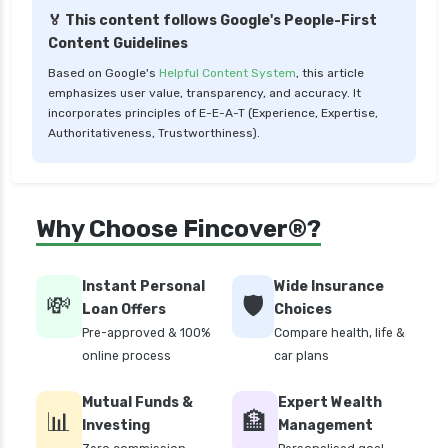
health insurance udaipur
🏅 This content follows Google's People-First
Content Guidelines
health insurance vadodara
Based on Google's
Helpful Content System
, this article
health insurance varanasi
emphasizes user value, transparency, and accuracy. It
health insurance vs medical insurance
incorporates principles of E-E-A-T (Experience, Expertise,
Authoritativeness, Trustworthiness).
how health insurance works in india
how many types of health insurance
how much should health insurance cost
Why Choose Fincover®?
how to apply health insurance in india
how to cancel health insurance policy
Instant Personal
Wide Insurance
💸
🛡️
how to check star health insurance policy
Loan Offers
Choices
status
Pre-approved & 100%
Compare health, life &
online process
car plans
iifl health insurance
individual health insurance policy
Mutual Funds &
Expert Wealth
📊
🏦
Investing
Management
irdai health insurance guidelines