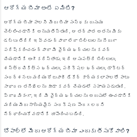
ఆరోగ్య బీమా అంటే ఏమిటి?
ఆరోగ్య బీమా పాలసీ మీరు బీమా సంస్థకు రుసుము
చెల్లించడానికి అనుమతిస్తుంది, ఆ తర్వాత అతను మీకు
డబ్బు తిరిగి ఇవ్వడం ద్వారా లేదా బిల్లులను నేరుగా
పరిష్కరించడం ద్వారా మీ వైద్య ఖర్చులను కవర్
చేయడానికి అంగీకరిస్తాడు. ఇది ఆసుపత్రి బిల్లులు,
శస్త్రచికిత్స ఖర్చులు, పరీక్షల ఖర్చులు, డాక్టర్
సందర్శనలు మరియు రోజువారీ డేకేర్ కార్యకలాపాలతో పాటు
సాధారణ తనిఖీలను కూడా కవర్ చేయడంలో సహాయపడుతుంది.
ప్రాథమికంగా, ఇది మీ వైద్య ఖర్చులను అదుపులో ఉంచడానికి
మరియు మీరు నాణ్యమైన సంరక్షణ పొందగలరని
నిర్ధారించుకోవడానికి రూపొందించబడింది.
భోపాల్‌లో మీరు ఆరోగ్య బీమా ఎందుకు తీసుకోవాలి?