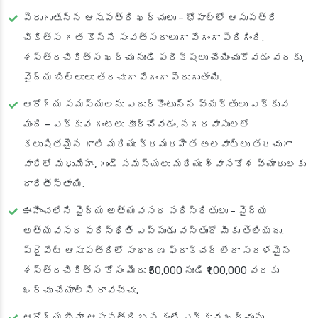
పెరుగుతున్న ఆసుపత్రి ఖర్చులు
– భోపాల్‌లో ఆసుపత్రి
చికిత్స గత కొన్ని సంవత్సరాలుగా వేగంగా పెరిగింది.
శస్త్రచికిత్స ఖర్చు నుండి పరీక్షలు చేయించుకోవడం వరకు,
వైద్య బిల్లులు తరచుగా వేగంగా పెరుగుతాయి.
ఆరోగ్య సమస్యలను ఎదుర్కొంటున్న వ్యక్తులు ఎక్కువ
మంది
– ఎక్కువ గంటలు కూర్చోవడం, నగరవాసులలో
కలుషితమైన గాలి మరియు క్రమరహిత అలవాట్లు తరచుగా
వారిలో మధుమేహం, గుండె సమస్యలు మరియు శ్వాసకోశ వ్యాధులకు
దారితీస్తాయి.
ఊహించలేని వైద్య అత్యవసర పరిస్థితులు
– వైద్య
అత్యవసర పరిస్థితి ఎప్పుడు వస్తుందో మీకు తెలియదు.
ప్రైవేట్ ఆసుపత్రిలో సాధారణ ఫ్రాక్చర్ లేదా సరళమైన
శస్త్రచికిత్స కోసం మీరు ₹50,000 నుండి ₹1,00,000 వరకు
ఖర్చు చేయాల్సి రావచ్చు.
ఆరోగ్య బీమా ఆసుపత్రి బస కంటే ఎక్కువ ఖర్చును