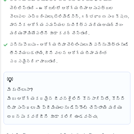
చెల్లిస్తుంది
– ఈ రోజుల్లో ఆరోగ్య బీమా ఆసుపత్రుల
వెలుపల సంప్రదింపులు, టెలిమెడిసిన్, గర్భధారణ సంరక్షణ,
మానసిక ఆరోగ్య సమస్యలకు చికిత్స మరియు ఆయుర్వేదం
మరియు హోమియోపతిని కూడా కవర్ చేస్తుంది.
పన్ను పొదుపు
– ఆరోగ్య బీమా చెల్లింపులు మీ పన్ను మొత్తం నుండి
తీసివేయబడతాయి, దీని వలన ఆరోగ్య బీమా మరింత
సరసమైనదిగా మారుతుంది.
మీకు తెలుసా?
మీరు ఆరోగ్యకరమైన జీవనశైలిని కొనసాగిస్తే, కొన్ని
బీమా సంస్థలు మీ ప్రీమియంలను డిస్కౌంట్ చేస్తాయి మరియు
అదనపు కవరేజీని కూడా కలిగి ఉండవచ్చు.