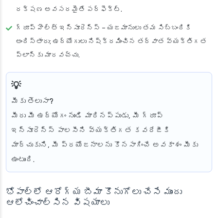
రక్షణ అవసరమైతే పర్ఫెక్ట్.
గ్రూప్ హెల్త్ ఇన్సూరెన్స్
– యజమానులు తమ సిబ్బందికి
అందిస్తారు; ఉద్యోగులు నిష్క్రమించిన తర్వాత వ్యక్తిగత
ప్లాన్‌కు మారవచ్చు.
మీకు తెలుసా?
మీరు మీ ఉద్యోగం నుండి మారినప్పుడు, మీ గ్రూప్
ఇన్సూరెన్స్ పాలసీని వ్యక్తిగత కవరేజీకి
మార్చుకుని, మీ ప్రయోజనాలను కొనసాగించే అవకాశం మీకు
ఉంటుంది.
భోపాల్‌లో ఆరోగ్య బీమా కొనుగోలు చేసే ముందు
ఆలోచించాల్సిన విషయాలు