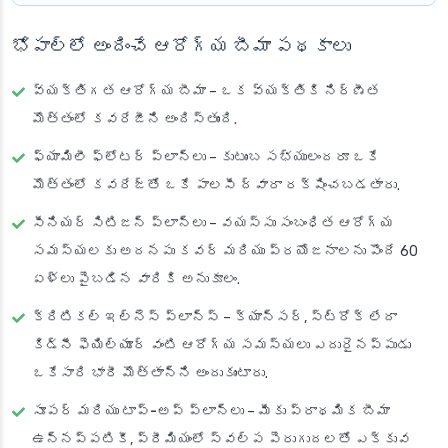
భోపాల్‌లో అందించే ఆరోగ్య బీమా పథకాలు
వ్యక్తిగత ఆరోగ్య బీమా
– ఒక వ్యక్తికి నిర్ణీత
మొత్తంలో కవరేజీని అందిస్తుంది.
ఫ్యామిలీ ఫ్లోటర్ ప్లాన్‌లు
– కుటుంబ సభ్యులందరూ ఒకే
మొత్తంలో కవరేజ్‌తో ఒకే పాలసీ ద్వారా రక్షించబడతారు.
సీనియర్ సిటిజన్ ప్లాన్‌లు
– వయస్సు సంబంధిత ఆరోగ్య
సమస్యలకు అదనపు కవర్ మరియు ప్రయోజనాలను పొందే 60
ఏళ్లు పైబడిన వారికి అనుకూలం.
క్రిటికల్ ఇల్నెస్ ప్లాన్స్
– క్యాన్సర్, స్ట్రోక్ లేదా
కిడ్నీ ఫెయిల్యూర్ వంటి ఆరోగ్య సమస్యలు ఎదురైనప్పుడు
ఒకేసారి భారీ మొత్తాన్ని అందుకుంటారు.
సూపర్ మరియు టాప్-అప్ ప్లాన్‌లు
– మీకు ప్రాథమిక బీమా
ఉన్నప్పటికీ, ప్రీమియంలో స్వల్ప పెరుగుదలతో ఎక్కువ