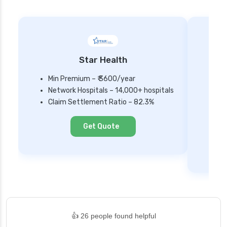
Star Health
Min Premium – ₹ 3600/year
Network Hospitals – 14,000+ hospitals
Mi
Claim Settlement Ratio – 82.3%
Ne
Cl
Get Quote
👍 26 people found helpful