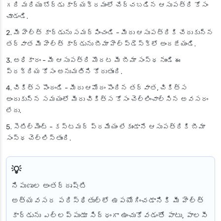
గది మరియు బోర్డు కార్యక్రమంలో చేర్చబడిన ఆసుపత్రి కోసం
చూడండి.
మీ హెల్త్ కార్డును సమర్పించండి
- మీరు ఆసుపత్రికి చేరుకున్న
తర్వాత మీ హెల్త్ కార్డును బీమా హెల్ప్‌డెస్క్‌లో అందజేయండి.
అధికారం
- మీ ఆసుపత్రి మొదట మీ బీమా సంస్థ నుండి ఈ
ప్రక్రియ కోసం అనుమతిని కోరుతుంది.
చికిత్స పొందండి
- మీరు ఆమోదం పొందిన తర్వాత, చికిత్స
అందుకున్న సమయంలో మీరు చికిత్స కోసం చెల్లించాల్సిన అవసరం
లేదు.
సెటిల్మెంట్
- కస్టమర్ ప్రమేయం లేకుండానే ఆసుపత్రికి బీమా
సంస్థ చెల్లిస్తుంది.
నిపుణుల అంతర్దృష్టి
అత్యవసర పరిస్థితుల్లో ఉపయోగించడానికి మీ హెల్త్
కార్డును ఎల్లప్పుడూ సిద్ధంగా ఉంచుకోవడంతో పాటు, పాలసీ