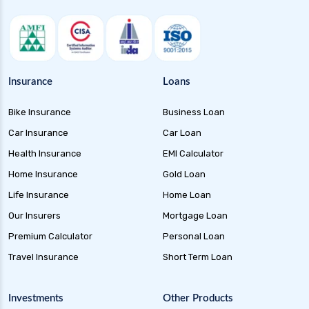
India
Health Insurance for Dengue in India
Health Insurance for Parents
Health Insurance for Paralysis Patients in
Insurance
Loans
India
Health Insurance for Hiv Patients in India
Bike Insurance
Business Loan
Health Insurance for Tb Patients in India
Car Insurance
Car Loan
Health Insurance
EMI Calculator
Health Insurance for High Cholesterol in India
Home Insurance
Gold Loan
Health Insurance for High Blood Pressure
Life Insurance
Home Loan
Health Insurance for Alzheimer Disease in India
Our Insurers
Mortgage Loan
Health Insurance for Asthma Patients in India
Premium Calculator
Personal Loan
Health Insurance for Cataract Surgery in India
Travel Insurance
Short Term Loan
Health Insurance for Liver Transplant in India
Health Insurance for Thyroid Patients in India
Investments
Other Products