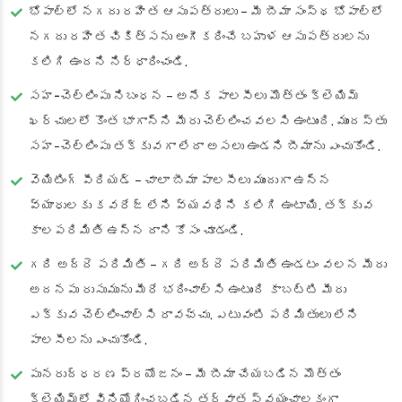
భోపాల్‌లో నగదు రహిత ఆసుపత్రులు
– మీ బీమా సంస్థ భోపాల్‌లో
నగదు రహిత చికిత్సను అంగీకరించే బహుళ ఆసుపత్రులను
కలిగి ఉందని నిర్ధారించండి.
సహ-చెల్లింపు నిబంధన
– అనేక పాలసీలు మొత్తం క్లెయిమ్
ఖర్చులలో కొంత భాగాన్ని మీరు చెల్లించవలసి ఉంటుంది. ముందస్తు
సహ-చెల్లింపు తక్కువగా లేదా అసలు ఉండని బీమాను ఎంచుకోండి.
వెయిటింగ్ పీరియడ్
– చాలా బీమా పాలసీలు ముందుగా ఉన్న
వ్యాధులకు కవరేజ్ లేని వ్యవధిని కలిగి ఉంటాయి. తక్కువ
కాలపరిమితి ఉన్న దాని కోసం చూడండి.
గది అద్దె పరిమితి
– గది అద్దె పరిమితి ఉండటం వలన మీరు
అదనపు రుసుమును మీరే భరించాల్సి ఉంటుంది కాబట్టి మీరు
ఎక్కువ చెల్లించాల్సి రావచ్చు. ఎటువంటి పరిమితులు లేని
పాలసీలను ఎంచుకోండి.
పునరుద్ధరణ ప్రయోజనం
– మీ బీమా చేయబడిన మొత్తం
క్లెయిమ్‌లో వినియోగించబడిన తర్వాత స్వయంచాలకంగా