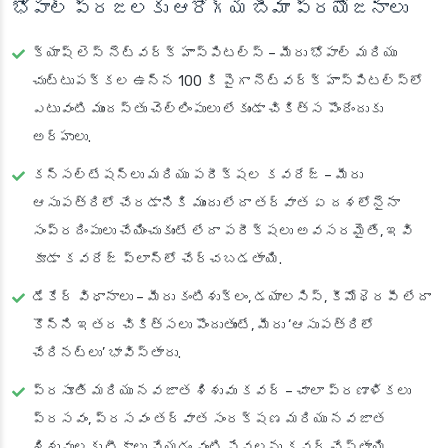
భోపాల్ ప్రజలకు ఆరోగ్య బీమా ప్రయోజనాలు
క్యాష్ లెస్ నెట్‌వర్క్ హాస్పిటల్స్
– మీరు భోపాల్ మరియు
చుట్టుపక్కల ఉన్న 100 కి పైగా నెట్‌వర్క్ హాస్పిటల్స్‌లో
ఎటువంటి ముందస్తు చెల్లింపులు లేకుండా చికిత్స పొందేందుకు
అర్హులు.
కన్సల్టేషన్లు మరియు పరీక్షల కవరేజ్
– మీరు
ఆసుపత్రిలో చేరడానికి ముందు లేదా తర్వాత ఏ దశలోనైనా
సంప్రదింపులు చేయించుకుంటే లేదా పరీక్షలు అవసరమైతే, ఇవి
కూడా కవరేజ్ ప్లాన్‌లో చేర్చబడతాయి.
డేకేర్ విధానాలు
– మీరు కంటిశుక్లం, డయాలసిస్, కీమోథెరపీ లేదా
కొన్ని ఇతర చికిత్సలు పొందుతుంటే, మీరు ‘ఆసుపత్రిలో
చేరినట్లు’ భావిస్తారు.
ప్రసూతి మరియు నవజాత శిశువు కవర్
– చాలా ప్రణాళికలు
ప్రసవం, ప్రసవం తర్వాత సంరక్షణ మరియు నవజాత
శిశువులకు టీకాలు వేయడం వంటి సేవలను కవర్ చేస్తాయి.