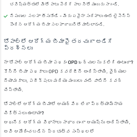
భవిష్యత్తులో మీతో పాటు పెరిగే పాలసీతో ముందుకు సాగండి.
నిపుణుల సలహా తీసుకోండి
- మీకు ఏవైనా సందేహాలు ఉంటే లైసెన్స్
పొందిన ఆరోగ్య బీమా సలహాదారునితో మాట్లాడండి.
భోపాల్‌లో ఆరోగ్య బీమాపై తరచుగా అడిగే
ప్రశ్నలు
నా భోపాల్ ఆరోగ్య బీమా పథకం OPD ఖర్చులను కలిగి ఉంటుందా?
కొన్ని బీమా పథకాలు OPD కవరేజీని అందిస్తాయి, వైద్యుల
నియామకాలు, పరీక్షలు మరియు మందులు వంటి వాటిని కవర్
చేస్తాయి.
భోపాల్‌లో ఆరోగ్య బీమాలో ఆయుర్వేద లేదా ప్రత్యామ్నాయ
చికిత్సలు ఉంటాయా?
ఆధునిక ఆరోగ్య విధానాలు సాధారణంగా ఆయుష్‌ను అందిస్తాయి,
అవి ఆమోదించబడిన ప్రభుత్వ సంస్థలలో