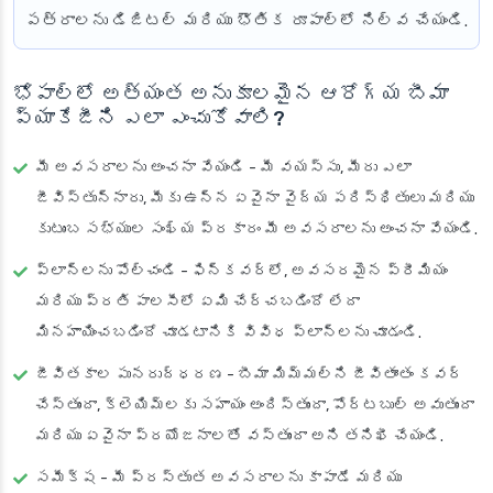
పత్రాలను డిజిటల్ మరియు భౌతిక రూపాల్లో నిల్వ చేయండి.
భోపాల్‌లో అత్యంత అనుకూలమైన ఆరోగ్య బీమా
ప్యాకేజీని ఎలా ఎంచుకోవాలి?
మీ అవసరాలను అంచనా వేయండి
- మీ వయస్సు, మీరు ఎలా
జీవిస్తున్నారు, మీకు ఉన్న ఏవైనా వైద్య పరిస్థితులు మరియు
కుటుంబ సభ్యుల సంఖ్య ప్రకారం మీ అవసరాలను అంచనా వేయండి.
ప్లాన్‌లను పోల్చండి
- ఫిన్‌కవర్‌లో, అవసరమైన ప్రీమియం
మరియు ప్రతి పాలసీలో ఏమి చేర్చబడిందో లేదా
మినహాయించబడిందో చూడటానికి వివిధ ప్లాన్‌లను చూడండి.
జీవితకాల పునరుద్ధరణ
- బీమా మిమ్మల్ని జీవితాంతం కవర్
చేస్తుందా, క్లెయిమ్‌లకు సహాయం అందిస్తుందా, పోర్టబుల్ అవుతుందా
మరియు ఏవైనా ప్రయోజనాలతో వస్తుందా అని తనిఖీ చేయండి.
సమీక్ష
- మీ ప్రస్తుత అవసరాలను కాపాడే మరియు