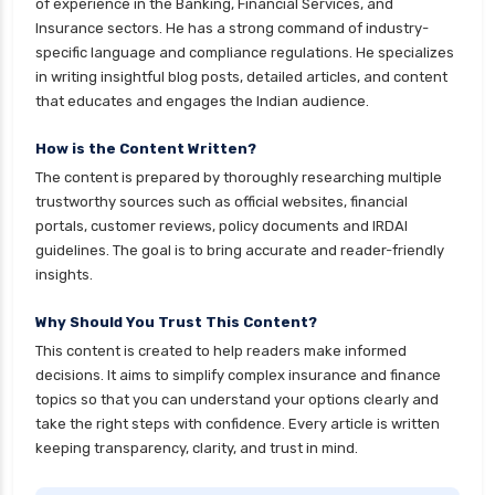
of experience in the Banking, Financial Services, and
Insurance sectors. He has a strong command of industry-
health insurance patna
specific language and compliance regulations. He specializes
health insurance portability
in writing insightful blog posts, detailed articles, and content
that educates and engages the Indian audience.
health insurance premium calculator
health insurance pune
How is the Content Written?
The content is prepared by thoroughly researching multiple
health insurance rajkot
trustworthy sources such as official websites, financial
health insurance renewal process
portals, customer reviews, policy documents and IRDAI
guidelines. The goal is to bring accurate and reader-friendly
health insurance stocks india
insights.
health insurance surat
Why Should You Trust This Content?
health insurance tax benefits 80d
This content is created to help readers make informed
health insurance thane
decisions. It aims to simplify complex insurance and finance
health insurance tirunelveli
topics so that you can understand your options clearly and
take the right steps with confidence. Every article is written
health insurance top up plan comparison
keeping transparency, clarity, and trust in mind.
health insurance trichy