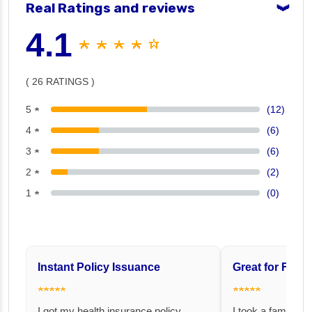
Real Ratings and reviews
❯
4.1
★ ★ ★ ★ ☆
( 26 RATINGS )
5 ★
(12)
4 ★
(6)
3 ★
(6)
2 ★
(2)
1 ★
(0)
Instant Policy Issuance
Great for Famil
★★★★★
★★★★★
I got my health insurance policy
I took a family fl