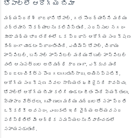
భోపాల్‌లో ఆరోగ్య బీమా
మధ్యప్రదేశ్ రాజధాని భోపాల్, గత సౌందర్యాన్ని మరియు
వర్తమాన సౌకర్యాలను కలిపిస్తుంది. సరస్సుల నగరం
కూడా మధ్య భారతదేశంలో ఒక ప్రధాన ఆరోగ్య సంరక్షణ
కేంద్రంగా చూడటం ప్రారంభించింది. ఎయిమ్స్ భోపాల్, చిరాయు
హాస్పిటల్, బన్సాల్ హాస్పిటల్ మరియు నోబుల్ హాస్పిటల్
వంటి ఆసుపత్రుల అభివృద్ధి కారణంగా, ఎక్కువ మంది
ప్రజలు చికిత్స పొందగలుగుతున్నారు. అయినప్పటికీ,
ఆరోగ్య సంరక్షణ సేవల నాణ్యత ఖరీదైనది కావచ్చు.
భోపాల్‌లో ఆరోగ్య బీమా కలిగి ఉండటం జీతం పొందే వ్యక్తులు,
వ్యాపారవేత్తలు, గృహిణులు మరియు వృద్ధులతో సహా ప్రతి
ఒక్కరికీ అవసరం, ఎందుకంటే ఇది వైద్య అత్యవసర
పరిస్థితిలో మీ ఆర్థిక సమస్యలను నివారించడంలో
సహాయపడుతుంది.