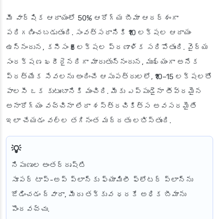
మీ వార్షిక ఆదాయంలో 50% ఆరోగ్య బీమా ఆదర్శంగా
పరిగణించబడుతుంది. సంవత్సరానికి ₹10 లక్షల ఆదాయం
ఉన్నందున, కనీసం ₹5 లక్షల ప్రణాళిక సరిపోతుంది. వైద్య
సంరక్షణ ఖరీదైనదిగా మారుతున్నందున, ముఖ్యంగా అనేక
ప్రత్యేక సేవలను అందించే ఆసుపత్రులలో, ₹10–15 లక్షలతో
పాలసీ ఒక కుటుంబానికి మంచిది. మీకు ఎప్పుడైనా తీవ్రమైన
అనారోగ్యం వచ్చినా లేదా శస్త్రచికిత్స అవసరమైతే
ఇలా చేయడం వల్ల తగినంత మద్దతు లభిస్తుంది.
నిపుణుల అంతర్దృష్టి
సూపర్ టాప్-అప్ ప్లాన్‌కు ఫ్యామిలీ ఫ్లోటర్ ప్లాన్‌ను
జోడించడం ద్వారా, మీరు తక్కువ ధరకే అధిక బీమాను
పొందవచ్చు.