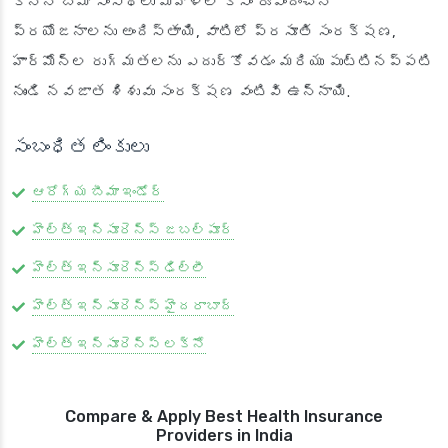
కొన్ని బీమా సంస్థలు మహిళల కోసం రూపొందించిన
ప్రయోజనాలను అందిస్తాయి, వాటిలో ప్రసూతి సంరక్షణ,
హార్మోన్ల రుగ్మతలను ఎదుర్కోవడం మరియు పుట్టినప్పటి
నుండి నవజాత శిశువు సంరక్షణ వంటివి ఉన్నాయి.
సంబంధిత లింకులు
ఆరోగ్య బీమా ఇండోర్
హెల్త్ ఇన్సూరెన్స్ జబల్పూర్
హెల్త్ ఇన్సూరెన్స్ ఢిల్లీ
హెల్త్ ఇన్సూరెన్స్ హైదరాబాద్
హెల్త్ ఇన్సూరెన్స్ లక్నో
Compare & Apply Best Health Insurance
Providers in India