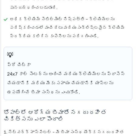
పునరుద్ధరించబడుతుంది.
అధిక క్లెయిమ్ సెటిల్మెంట్ నిష్పత్తి
– క్లెయిమ్‌లను
పరిష్కరించడంలో మంచి రేటు మరియు సంక్లిష్టమైన క్లెయిమ్
ప్రక్రియ కలిగిన కంపెనీలను పరిగణించండి.
ప్రో చిట్కా
24x7 కాల్ సెంటర్‌ను అందించే మరియు క్లెయిమ్‌లను ప్రాసెస్
చేయడానికి మరియు మీకు సహాయం చేయడానికి యాప్‌లను
ఉపయోగించే బీమా సంస్థను ఎంచుకోండి.
భోపాల్‌లో ఆరోగ్య బీమాతో నగదు రహిత
చికిత్సను ఎలా పొందాలి
నెట్‌వర్క్ హాస్పిటల్
- మీ బీమా సంస్థ యొక్క నగదు రహిత