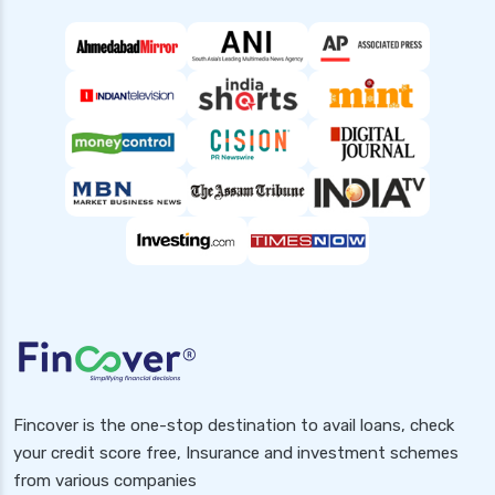
top up health insurance plans
types of health insurance in india
waiting period in health insurance
which diseases are covered after 2 years in
health insurance
Popular Searches
Health Insurance for Small Buisness
Health Insurance for Handicapped
Health Insurance for Pcos
Health Insurance for Diabetic Patients in India
2025
Fincover is the one-stop destination to avail loans, check
Health Insurance for Pcod
your credit score free, Insurance and investment schemes
Health Insurance for Rheumatoid Arthritis in
from various companies