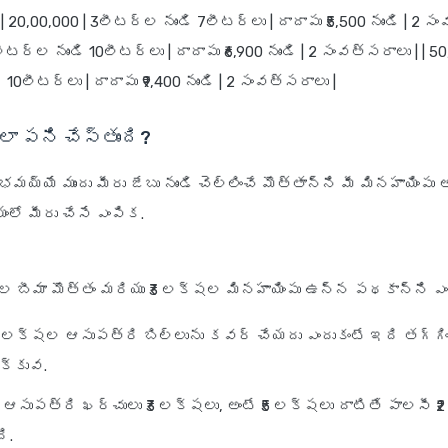
 20,00,000 | 3లీటర్ల నుండి 7లీటర్లు | దాదాపు ₹5,500 నుండి | 2 సం
ీటర్ల నుండి 10లీటర్లు | దాదాపు ₹6,900 నుండి | 2 సంవత్సరాలు | | 50
10లీటర్లు | దాదాపు ₹9,400 నుండి | 2 సంవత్సరాలు |
లా పని చేస్తుంది?
భమయ్యే ముందు మీరు జేబు నుండి చెల్లించే మొత్తాన్ని మీ మినహాయింపు 
లో మీరు చేసే ఎంపిక.
షల బీమా మొత్తం మరియు ₹3 లక్షల మినహాయింపు ఉన్న పథకాన్ని ఎంచ
2 లక్షల ఆసుపత్రి బిల్లును కవర్ చేయదు ఎందుకంటే ఇది తగ్
క్కువ.
 ఆసుపత్రి ఖర్చులు ₹3 లక్షలు, అంటే ₹5 లక్షలు దాటితే పాలసీ ₹
ి.