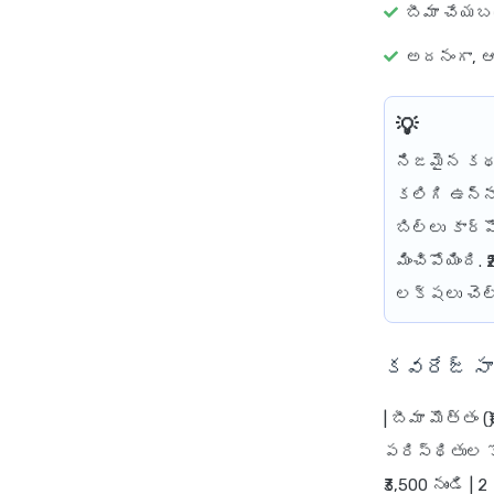
బీమా చేయబ
అదనంగా, ఆ
నిజమైన కథ
కలిగి ఉన్న
బిల్లు కార్
మించిపోయింది
లక్షలు చెల్
కవరేజ్ సార
| బీమా మొత్తం 
పరిస్థితుల కో
₹3,500 నుండి |