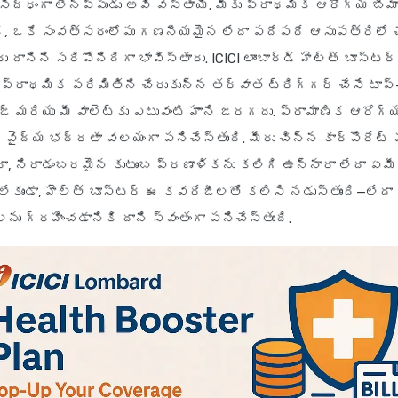
సిద్ధంగా లేనప్పుడు అవి వస్తాయి. మీకు ప్రాథమిక ఆరోగ్య బీ
, ఒకే సంవత్సరంలోపు గణనీయమైన లేదా పదేపదే ఆసుపత్రిలో 
 దానిని సరిపోనిదిగా భావిస్తారు. ICICI లాంబార్డ్ హెల్త్ బూస్టర్ 
—ప్రాథమిక పరిమితిని చేరుకున్న తర్వాత ట్రిగ్గర్ చేసే టాప
జ్ మరియు మీ వాలెట్‌కు ఎటువంటి హాని జరగదు. ప్రామాణిక ఆరోగ్
మీ వైద్య భద్రతా వలయంగా పనిచేస్తుంది. మీరు చిన్న కార్పొరేట్ 
ా, నిరాడంబరమైన కుటుంబ ప్రణాళికను కలిగి ఉన్నారా లేదా ఏమీ
ం లేకుండా, హెల్త్ బూస్టర్ ఈ కవరేజీలతో కలిసి నడుస్తుంది—ల
ు గ్రహించడానికి దాని స్వంతంగా పనిచేస్తుంది.