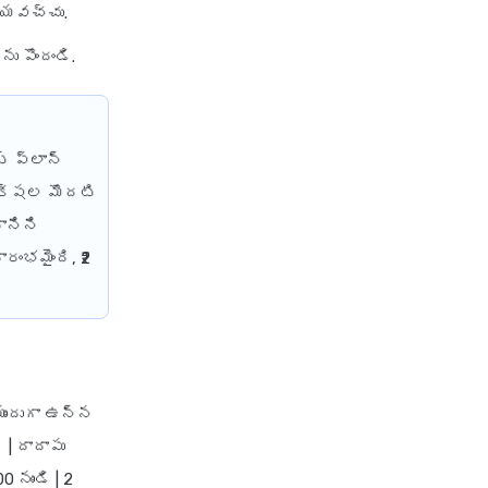
ేయవచ్చు.
health insurance vs medical
insurance
 పొందండి.
how health insurance works in
india
how many types of health
్ ప్లాన్
insurance
లక్షల మొదటి
how much should health
insurance cost
ానిని
రంభమైంది, ₹2
how to apply health insurance
in india
how to cancel health insurance
policy
how to check star health
insurance policy status
 ముందుగా ఉన్న
iifl health insurance
 | దాదాపు
individual health insurance
0 నుండి | 2