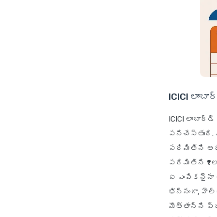
ICICI లాంబా
ICICI లాంబార్
పనిచేస్తుంది.
పరిమితిని అ
పరిమితిని ₹1
ఏ ఎంపికనైనా 
భిన్నంగా, హె
మొత్తాన్ని ప