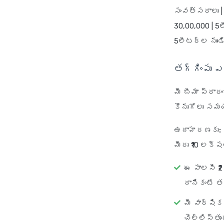
సంవత్సరాలు | |
30,00,000 | 5ల
5లీటర్ల నుండి 
తగ్గింపు ఎ
మీ బీమా ప్రారం
కొనుగోలు సమయం
ఉదాహరణకు:
మీరు ₹10 లక్
ఈ పాలసీ ₹
దానికంటే త
మీ వార్షిక
చెల్లిస్తుంద