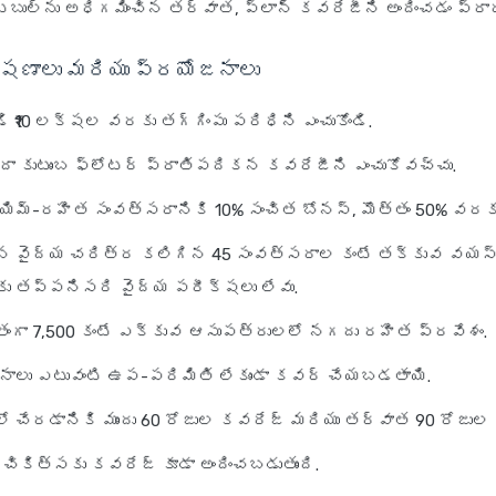
బుల్‌ను అధిగమించిన తర్వాత, ప్లాన్ కవరేజీని అందించడం ప్రారం
షణాలు మరియు ప్రయోజనాలు
ండి ₹10 లక్షల వరకు తగ్గింపు పరిధిని ఎంచుకోండి.
ేదా కుటుంబ ఫ్లోటర్ ప్రాతిపదికన కవరేజీని ఎంచుకోవచ్చు.
ెయిమ్-రహిత సంవత్సరానికి 10% సంచిత బోనస్, మొత్తం 50% వరక
న వైద్య చరిత్ర కలిగిన 45 సంవత్సరాల కంటే తక్కువ వయస
ు తప్పనిసరి వైద్య పరీక్షలు లేవు.
తంగా 7,500 కంటే ఎక్కువ ఆసుపత్రులలో నగదు రహిత ప్రవేశం.
ధానాలు ఎటువంటి ఉప-పరిమితి లేకుండా కవర్ చేయబడతాయి.
ో చేరడానికి ముందు 60 రోజుల కవరేజ్ మరియు తర్వాత 90 రోజు
 చికిత్సకు కవరేజ్ కూడా అందించబడుతుంది.