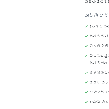
మొత్తం డిడక్ట
ముఖ్య లక్
₹1 లక్ష ను
వ్యక్తి ల
ప్రతి క్ల
స్పష్టమై
వ్యక్తులక
దేశవ్యాప్
డేకేర్ వి
ఆసుపత్రిల
ఆయుష్ కింద