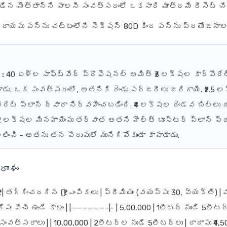
డిన మొత్తాన్ని పాలసీ సంవత్సరంలో ఒకసారి మాత్రమే రీసెట్ చ
దాయపు పన్ను చట్టంలోని సెక్షన్ 80D కింద పన్ను ప్రయోజనాలను
:
40 ఏళ్ల సాఫ్ట్‌వేర్ ప్రొఫెషనల్ అమిత్ ₹3 లక్షల కార్పొరేట
ాడు. ఒక సంవత్సరంలో, అతనికి రెండు సర్జరీలు జరిగాయి. ₹2.5 
పొరేట్ ప్లాన్ ద్వారా నిర్వహించబడింది. ₹4 లక్షల రెండవ బిల్లు ద
. ₹2 లక్షల మినహాయింపు తర్వాత అతని హెల్త్ బూస్టర్ ప్లాన్ ప్రా
లించి - అతను తన పొదుపులో మునిగిపోకుండా కాపాడాడు.
ాంశం
(₹) | తగ్గించదగిన (₹) ఎంపికలు | ప్రీమియం (వయస్సు 30, వ్యక్తి) |
సం వేచి ఉండే కాలం | |——————–|- | 5,00,000 | 1లీటర్ నుండి 5లీటర్
 2 సంవత్సరాలు | | 10,00,000 | 2లీటర్ల నుండి 5లీటర్లు | దాదాపు ₹4,50