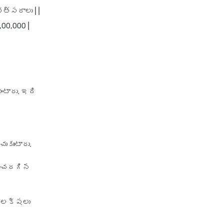
policy
వత్సరాలు | |
irdai health insurance
,00,000 |
guidelines
is dental treatment covered in
health insurance
life insurance vs health
insurance
అంటారు. ఇది
list of health insurance
companies
maternity health insurance
ుకుంటారు.
mediclaim health insurance
గించదగిన
mediclaim vs health insurance
need of health insurance
personal accident health
2 లక్షలు
insurance