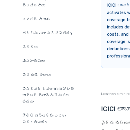
ICICI లాంబ
ప్రయోజనాలు
activates w
కవరేజ్ సారాంశం
coverage fr
includes da
తగ్గింపు ఎలా పని చేస్తుంది?
costs, and 
coverage, s
చేరికలు
deductions,
professiona
మినహాయింపులు
వేచి ఉండే కాలాలు
ఫిన్‌కవర్ ద్వారా ICICI హెల్త్
Less than a min r
బూస్టర్ ప్లాన్‌ను కొనుగోలు
చేయడం
ICICI లాం
హెల్త్ బూస్టర్‌ను ఎవరు
పరిగణించాలి?
వైద్య బిల్ల