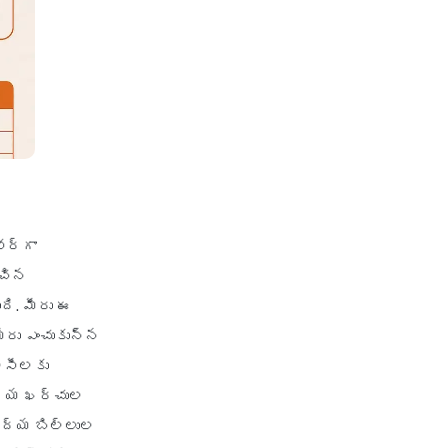
health insurance jodhpur
health insurance kolkata
health insurance lucknow
health insurance madurai
health insurance mumbai
health insurance mysore
health insurance nagpur
ర్‌గా
health insurance noida
ంచిన
health insurance patna
ి. మీరు ఈ
health insurance portability
ీరు ఎంచుకున్న
health insurance premium
ాలసీలకు
calculator
ైద్య ఖర్చుల
health insurance pune
వైద్య బిల్లుల
health insurance rajkot