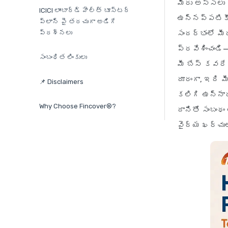
మీరు అస్సలు 
ICICI లాంబార్డ్ హెల్త్ బూస్టర్
ఉన్నప్పటికీ
ప్లాన్ పై తరచుగా అడిగే
ప్రశ్నలు
సందర్భంలో మీరు
ప్రవేశించండి
సంబంధిత లింకులు
మీ బేస్ కవరే
దూరంగా, ఇది 
📌 Disclaimers
కలిగి ఉన్నార
Why Choose Fincover®?
దానితో సంబంధ
వైద్య ఖర్చులన