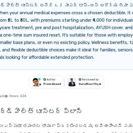
ార్డ్ హెల్త్ బూస్టర్ అనేది ఒక సూపర్ టాప్-అప్ ఆరోగ్య బీమా 
hen your annual medical expenses cross a chosen deductible. It 
om ₹5L to ₹50L, with premiums starting under ₹4,000 for individual
ycare treatment, pre and post hospitalization, AYUSH cover, am
a one-time sum insured reset. It’s suitable for those with employ
maller base plans, or even no existing policy. Wellness benefits, t
 and flexible deductible choices make it ideal for families, seniors
ls looking for affordable extended protection.
Author
Reviewed by
Prem Anand
GuruMoorthy A
ead
Views:
424
బార్డ్ హెల్త్ బూస్టర్ ప్లాన్
ులు ఎప్పుడూ తమంతట తాముగా ప్రకటించబడవు, అవి ఊహించని సమయ