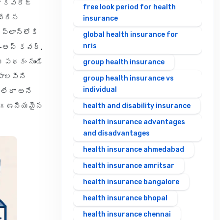
మా కవరేజ్
free look period for health
చేరిన
insurance
ప్లాన్‌లోకి
global health insurance for
nris
్-అప్ కవర్,
య పథకం నుండి
group health insurance
పాలసీని
group health insurance vs
individual
 లేరా అనే
ేదా గణనీయమైన
health and disability insurance
health insurance advantages
and disadvantages
health insurance ahmedabad
health insurance amritsar
health insurance bangalore
health insurance bhopal
health insurance chennai