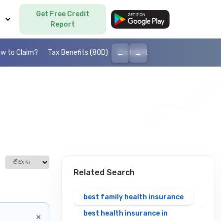
Get Free Credit
Language
Report
←
→
w to Claim?
Tax Benefits (80D)
Portability
Cashless health I
Select language
Related Search
best family health insurance
best health insurance in
×