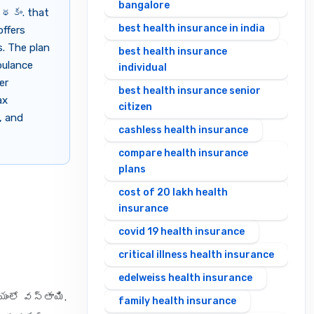
bangalore
పథకం. that
best health insurance in india
offers
s. The plan
best health insurance
bulance
individual
er
best health insurance senior
ax
citizen
, and
cashless health insurance
compare health insurance
plans
cost of 20 lakh health
insurance
covid 19 health insurance
critical illness health insurance
edelweiss health insurance
ంలో వస్తాయి.
family health insurance