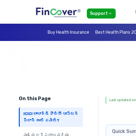
Support
Buy Health Insurance
Best Health Plans 2
On this Page
Last updated on:
ICICI లాంబార్డ్ హెల్త్ బూస్టర్
ప్లాన్ అంటే ఏమిటి?
Quick Su
ముఖ్య లక్షణాలు మరియు