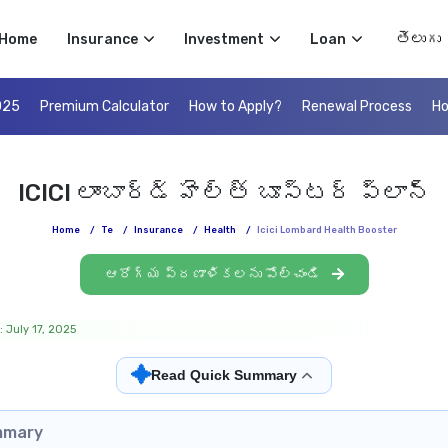
Select 
Home
Insurance
Investment
Loan
025
Premium Calculator
How to Apply?
Renewal Process
Ho
ICICI లాంబార్డ్ హెల్త్ బూస్టర్ ప్లాన్
Home
/
Te
/
Insurance
/
Health
/
Icici Lombard Health Booster
ఆరోగ్య ప్రణాళికలను పోల్చండి
 July 17, 2025
✦
Read Quick Summary
mmary