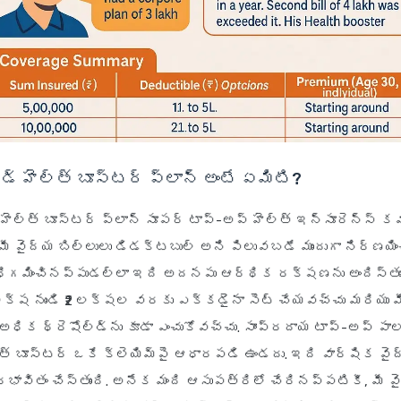
ర్డ్ హెల్త్ బూస్టర్ ప్లాన్ అంటే ఏమిటి?
డ్ హెల్త్ బూస్టర్ ప్లాన్ సూపర్ టాప్-అప్ హెల్త్ ఇన్సూరెన్స్ కవ
 మీ వైద్య బిల్లులు డిడక్టబుల్ అని పిలువబడే ముందుగా నిర్ణయి
ధిగమించినప్పుడల్లా ఇది అదనపు ఆర్థిక రక్షణను అందిస్తుంద
 లక్ష నుండి ₹2 లక్షల వరకు ఎక్కడైనా సెట్ చేయవచ్చు మరియు మ
అధిక థ్రెషోల్డ్‌ను కూడా ఎంచుకోవచ్చు. సాంప్రదాయ టాప్-అప్ ప
ల్త్ బూస్టర్ ఒకే క్లెయిమ్‌పై ఆధారపడి ఉండదు. ఇది వార్షిక వ
్రభావితం చేస్తుంది. అనేక మంది ఆసుపత్రిలో చేరినప్పటికీ, మీ 