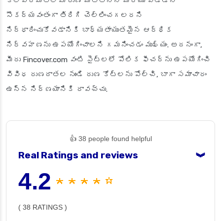
కాలపరిమితిలోపు రుణ మొత్తాన్ని మరియు వడ్డీని
సౌకర్యవంతంగా తిరిగి చెల్లించగలరని
నిర్ధారించుకోవడానికి బాధ్యతాయుతమైన ఆర్థిక
నిర్వహణను ఉపయోగించాలని గమనించడం ముఖ్యం. అదనంగా,
మీరు Fincover.com వంటి సైట్‌లలో పోలిక ఫీచర్‌ను ఉపయోగించి
వివిధ రుణదాతల నుండి రుణ కోట్‌లను పోల్చి, బాగా సమాచారం
ఉన్న నిర్ణయానికి రావచ్చు.
👍 38 people found helpful
Real Ratings and reviews
❯
4.2
★ ★ ★ ★ ☆
( 38 RATINGS )