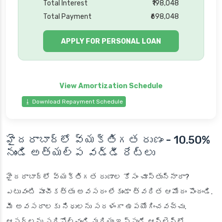
Total Interest
₹198,048
Total Payment
₹698,048
APPLY FOR PERSONAL LOAN
⭳ Download Repayment Schedule
హైదరాబాద్‌లో వ్యక్తిగత రుణం - 10.50%
నుండి అత్యల్ప వడ్డీ రేట్లు
హైదరాబాద్‌లో వ్యక్తిగత రుణాల కోసం చూస్తున్నారా?
ఎటువంటి పూచీకత్తు అవసరం లేకుండా త్వరిత ఆమోదం పొందండి.
మీ అవసరాలకు నిధులను సరళంగా ఉపయోగించవచ్చు.
ఆఫర్‌లను సరిపోల్చండి మరియు ఇప్పుడే ఆన్‌లైన్‌లో