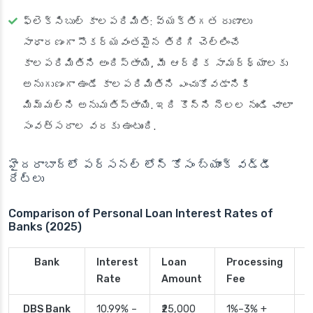
ఫ్లెక్సిబుల్ కాలపరిమితి
: వ్యక్తిగత రుణాలు
సాధారణంగా సౌకర్యవంతమైన తిరిగి చెల్లించే
కాలపరిమితిని అందిస్తాయి, మీ ఆర్థిక సామర్థ్యాలకు
అనుగుణంగా ఉండే కాలపరిమితిని ఎంచుకోవడానికి
మిమ్మల్ని అనుమతిస్తాయి. ఇది కొన్ని నెలల నుండి చాలా
సంవత్సరాల వరకు ఉంటుంది.
హైదరాబాద్‌లో పర్సనల్ లోన్ కోసం బ్యాంక్ వడ్డీ
రేట్లు
Comparison of Personal Loan Interest Rates of
Banks (2025)
Bank
Interest
Loan
Processing
P
Rate
Amount
Fee
T
DBS Bank
10.99% –
₹25,000
1%–3% +
2