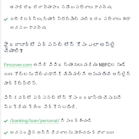
ఉపాధి లేఖ లేదా వ్యాపార నమోదు పత్రాలు కావచ్చు.
ఐటీ రిటర్న్‌లు, బ్యాంక్ స్టేట్‌మెంట్ వంటి ఇతర పత్రాలు కూడా
అవసరం కావచ్చు.
హైదరాబాద్‌లో పర్సనల్ లోన్ కోసం ఎలా అప్లై
చేయాలి?
Fincover.com
అనేది వివిధ బ్యాంకులు మరియు NBFCల నుండి
రుణ కోట్‌లను పోల్చడానికి మిమ్మల్ని అనుమతించే ఆన్‌లైన్
మార్కెట్‌ప్లేస్.
ఫిన్‌కవర్‌లో పర్సనల్ లోన్ కోసం దరఖాస్తు చేసుకునే
ప్రక్రియ క్రింద పేర్కొనబడింది.
/banking/loan/personal/
ని సందర్శించండి
అవసరమైన అన్ని వివరాలను పూరించడం ద్వారా రుణ