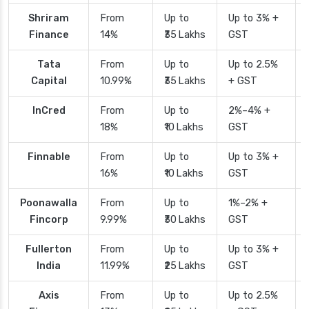
Shriram
From
Up to
Up to 3% +
Finance
14%
₹35 Lakhs
GST
Tata
From
Up to
Up to 2.5%
Capital
10.99%
₹35 Lakhs
+ GST
InCred
From
Up to
2%–4% +
18%
₹10 Lakhs
GST
Finnable
From
Up to
Up to 3% +
16%
₹10 Lakhs
GST
Poonawalla
From
Up to
1%–2% +
Fincorp
9.99%
₹30 Lakhs
GST
Fullerton
From
Up to
Up to 3% +
India
11.99%
₹25 Lakhs
GST
Axis
From
Up to
Up to 2.5%