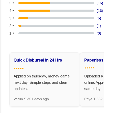
5 ★
(16)
4 ★
(16)
3 ★
(5)
2 ★
(1)
1 ★
(0)
Quick Disbursal in 24 Hrs
Paperless and 
★★★★★
★★★★★
Applied on thursday, money came
Uploaded KYC an
next day. Simple steps and clear
online. Approval 
updates.
same day.
Varun S
351 days ago
Priya T
352 days 