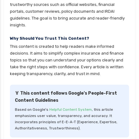
trustworthy sources such as official websites, financial
personal loan eligibility yes bank
portals, customer reviews, policy documents and IRDAI
guidelines. The goal is to bring accurate and reader-friendly
personal loan for ca
insights.
personal loan for defence personnel
Why Should You Trust This Content?
personal loan for doctors
This content is created to help readers make informed
personal loan for home renovation
decisions. It aims to simplify complex insurance and finance
personal loan for it professionals
topics so that you can understand your options clearly and
take the right steps with confidence. Every article is written
personal loan for marriage
keeping transparency, clarity, and trust in mind.
personal loan for nri
personal loan for pensioners
🏅 This content follows Google's People-First
Content Guidelines
personal loan for salaried individuals
Based on Google's
Helpful Content System
, this article
personal loan for self employed
emphasizes user value, transparency, and accuracy. It
personal loan for women
incorporates principles of E-E-A-T (Experience, Expertise,
Authoritativeness, Trustworthiness).
personal loan in 10 minutes