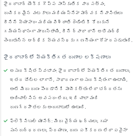
హైదరాబాద్ యొక్క గొప్ప సాంస్కృతిక వారసత్వం,
రుచికరమైన వంటకాలు మరియు స్నేహపూర్వక నివాసితులు
దీనిని వ్యాపారం మరియు విశ్రాంతి రెండింటికీ కోరుకునే
గమ్యస్థానంగా మారుస్తాయి, దీని ద్వారా దాని అభివృద్ధి
చెందుతున్న ఆర్థిక వ్యవస్థకు గణనీయంగా దోహదపడుతుంది.
హైదరాబాద్‌లో వ్యక్తిగత రుణాల లక్షణాలు
అసురక్షిత స్వభావం
: హైదరాబాద్‌లో వ్యక్తిగత రుణాలు,
ఇతర చోట్ల లాగానే, సాధారణంగా అసురక్షితంగా ఉంటాయి,
అంటే మీరు రుణం పొందడానికి పూచీకత్తు లేదా భద్రతను
అందించాల్సిన అవసరం లేదు. ఇది చాలా మంది
రుణగ్రహీతలకు అందుబాటులో ఉంటుంది.
ఫ్లెక్సిబుల్ యూసేజ్
: మీరు వైద్య ఖర్చులు, గృహ
పునరుద్ధరణలు, ప్రయాణం, రుణ ఏకీకరణ లేదా ఏవైనా