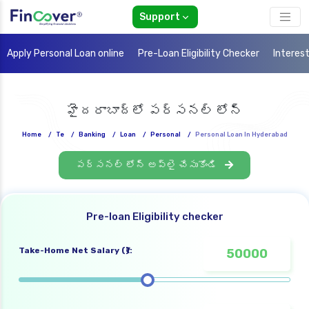
Support
Apply Personal Loan online
Pre-Loan Eligibility Checker
Interes
హైదరాబాద్‌లో పర్సనల్ లోన్
Home
/
Te
/
Banking
/
Loan
/
Personal
/
Personal Loan In Hyderabad
పర్సనల్ లోన్ అప్లై చేసుకోండి
Pre-loan Eligibility checker
Take-Home Net Salary (₹):