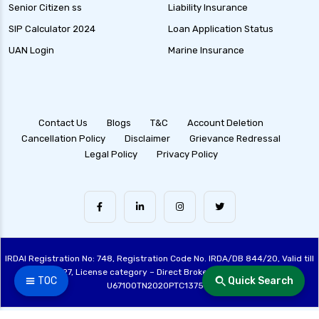
Senior Citizen ss
Liability Insurance
SIP Calculator 2024
Loan Application Status
UAN Login
Marine Insurance
Contact Us
Blogs
T&C
Account Deletion
Cancellation Policy
Disclaimer
Grievance Redressal
Legal Policy
Privacy Policy
IRDAI Registration No: 748, Registration Code No. IRDA/DB 844/20, Valid till
28/06/2027, License category – Direct Broker (Life & General), CIN:
☰ TOC
Quick Search
U67100TN2020PTC137515