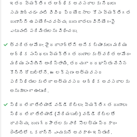
ఇతర వ్యక్తిగత ఆర్థిక అవసరాలకు నిధులు
సమకూర్చడం వంటి వివిధ ప్రయోజనాల కోసం వ్యక్తిగత
రుణాన్ని ఉపయోగించవచ్చు. రుణదాతలు వినియోగంపై
ఎటువంటి పరిమితులను విధించరు.
త్వరిత ఆమోదం
: హైదరాబాద్‌లోని అనేక బ్యాంకులు మరియు
ఆర్థిక సంస్థలు వ్యక్తిగత రుణాలకు త్వరిత ఆమోదం
మరియు పంపిణీని అందిస్తాయి, తరచుగా దరఖాస్తు చేసిన
కొన్ని రోజుల్లోనే. ఈ లక్షణం అత్యవసర
పరిస్థితులకు లేదా అత్యవసర ఆర్థిక అవసరాలకు
అనుకూలంగా ఉంటుంది.
స్థిర లేదా తేలియాడే వడ్డీ రేట్లు
: వ్యక్తిగత రుణాలు
స్థిర లేదా తేలియాడే (వేరియబుల్) వడ్డీ రేట్లతో
రావచ్చు, రుణగ్రహీతలకు వారి సౌలభ్యం ప్రకారం
రెండింటిలో ఒకదాన్ని ఎంచుకునే అవకాశం ఇస్తుంది.