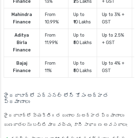
Finance
13%
₹25 Lakhs
+ GST
Mahindra
From
Up to
Up to 3% +
Finance
10.99%
₹10 Lakhs
GST
Aditya
From
Up to
Up to 2.5%
Birla
11.99%
₹50 Lakhs
+ GST
Finance
Bajaj
From
Up to
Up to 4% +
Finance
11%
₹50 Lakhs
GST
హైదరాబాద్‌లో పర్సనల్ లోన్ కోసం అర్హత
ప్రమాణాలు
హైదరాబాద్‌లో వ్యక్తిగత రుణాలకు అర్హత ప్రమాణాలు
రుణదాతలను బట్టి మారవచ్చు, కానీ సాధారణ అవసరాలు: