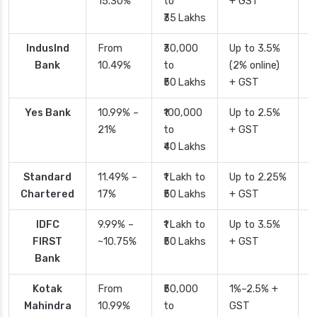
15.30%
to
+ GST
d
₹35 Lakhs
IndusInd
From
₹30,000
Up to 3.5%
2
Bank
10.49%
to
(2% online)
₹50 Lakhs
+ GST
Yes Bank
10.99% –
₹100,000
Up to 2.5%
2
21%
to
+ GST
₹40 Lakhs
Standard
11.49% –
₹1 Lakh to
Up to 2.25%
4
Chartered
17%
₹50 Lakhs
+ GST
IDFC
9.99% –
₹1 Lakh to
Up to 3.5%
2
FIRST
~10.75%
₹50 Lakhs
+ GST
Bank
Kotak
From
₹50,000
1%–2.5% +
2
Mahindra
10.99%
to
GST