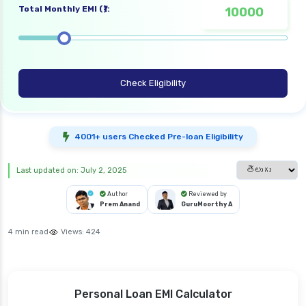
Total Monthly EMI (₹):
Check Eligibility
4001+ users Checked Pre-loan Eligibility
Select languag
Last updated on: July 2, 2025
Author
Reviewed by
Prem Anand
GuruMoorthy A
4 min read
Views:
424
Personal Loan EMI Calculator