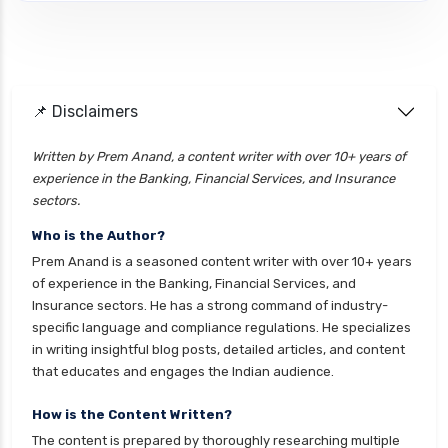
Personal loan emi calculator
Personal loan interest rate
personal loan application process
📌 Disclaimers
personal loan eligibility axis
personal loan eligibility cholamandalam
Written by Prem Anand, a content writer with over 10+ years of
experience in the Banking, Financial Services, and Insurance
finance
sectors.
personal loan eligibility hdfc
Who is the Author?
personal loan eligibility icici
Prem Anand is a seasoned content writer with over 10+ years
personal loan eligibility idfc
of experience in the Banking, Financial Services, and
Insurance sectors. He has a strong command of industry-
personal loan eligibility incred
specific language and compliance regulations. He specializes
personal loan eligibility indusind bank
in writing insightful blog posts, detailed articles, and content
that educates and engages the Indian audience.
personal loan eligibility kotak
personal loan eligibility shriram
How is the Content Written?
The content is prepared by thoroughly researching multiple
personal loan eligibility tata capital