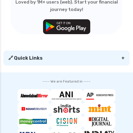
Loved by 1M+ users (web). Start your financial
personal loan in tirunelveli
journey today!
personal loan in trichy
personal loan in uttar pradesh
personal loan interest rates
personal loan with low salary
personal loans for medical emergency
🔗 Quick Links
+
sbi personal loan interest rates
shriram finance personal loan interest rate
---- We are Featured in ----
smfg india personal loan interest rate
tata capital personal loan interest rate
top 10 Personal loan apps
top10 rbi approved loan apps
what is a personal loan