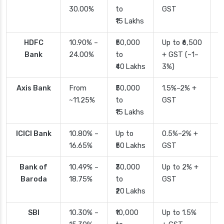
30.00%
to
GST
₹15 Lakhs
HDFC
10.90% –
₹50,000
Up to ₹6,500
2
Bank
24.00%
to
+ GST (~1–
₹40 Lakhs
3%)
Axis Bank
From
₹50,000
1.5%–2% +
2
~11.25%
to
GST
₹15 Lakhs
ICICI Bank
10.80% –
Up to
0.5%–2% +
2
16.65%
₹50 Lakhs
GST
Bank of
10.49% –
₹30,000
Up to 2% +
4
Baroda
18.75%
to
GST
₹20 Lakhs
SBI
10.30% –
₹10,000
Up to 1.5%
2