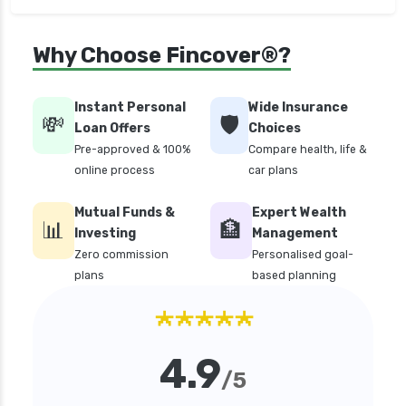
personal loan in andhra pradesh
personal loan in bangalore
Why Choose Fincover®?
personal loan in chennai
personal loan in cochin
Instant Personal
Wide Insurance
💸
🛡️
personal loan in coimbatore
Loan Offers
Choices
Pre-approved & 100%
Compare health, life &
personal loan in delhi
online process
car plans
personal loan in karnataka
Mutual Funds &
Expert Wealth
personal loan in kerala
📊
🏦
Investing
Management
personal loan in lucknow
Zero commission
Personalised goal-
plans
based planning
personal loan in madurai
★★★★★
personal loan in maharashtra
personal loan in mumbai
4.9
personal loan in tamilnadu
/5
personal loan in telangana