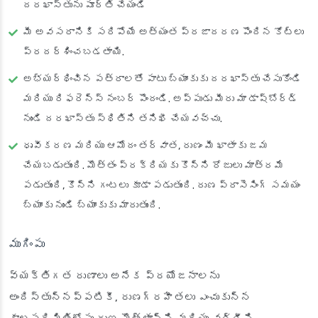
దరఖాస్తును పూర్తి చేయండి
మీ అవసరానికి సరిపోయే అత్యంత ప్రజాదరణ పొందిన కోట్‌లు
ప్రదర్శించబడతాయి.
అభ్యర్థించిన పత్రాలతో పాటు బ్యాంకుకు దరఖాస్తు చేసుకోండి
మరియు రిఫరెన్స్ నంబర్ పొందండి. అప్పుడు మీరు మా డాష్‌బోర్డ్
నుండి దరఖాస్తు స్థితిని తనిఖీ చేయవచ్చు.
ధృవీకరణ మరియు ఆమోదం తర్వాత, రుణం మీ ఖాతాకు జమ
చేయబడుతుంది. మొత్తం ప్రక్రియకు కొన్ని రోజులు మాత్రమే
పడుతుంది, కొన్ని గంటలు కూడా పడుతుంది. రుణ ప్రాసెసింగ్ సమయం
బ్యాంకు నుండి బ్యాంకుకు మారుతుంది.
ముగింపు
వ్యక్తిగత రుణాలు అనేక ప్రయోజనాలను
అందిస్తున్నప్పటికీ, రుణగ్రహీతలు ఎంచుకున్న