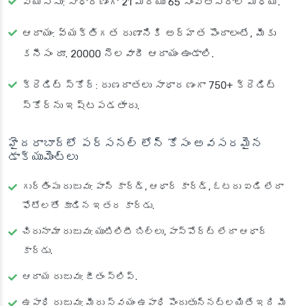
వయస్సు
: సాధారణంగా 21 మరియు 65 సంవత్సరాల మధ్య.
ఆదాయం
: వ్యక్తిగత రుణానికి అర్హత పొందాలంటే, మీకు
కనీసం రూ. 20000 నెలవారీ ఆదాయం ఉండాలి.
క్రెడిట్ స్కోర్
: రుణదాతలు సాధారణంగా 750+ క్రెడిట్
స్కోర్‌ను ఇష్టపడతారు.
హైదరాబాద్‌లో పర్సనల్ లోన్ కోసం అవసరమైన
డాక్యుమెంట్లు
గుర్తింపు రుజువు
: పాన్ కార్డ్, ఆధార్ కార్డ్, ఓటరు ఐడి లేదా
ఫోటోలతో కూడిన ఇతర కార్డు.
చిరునామా రుజువు
: యుటిలిటీ బిల్లు, పాస్‌పోర్ట్ లేదా ఆధార్
కార్డు.
ఆదాయ రుజువు
: జీతం స్లిప్.
ఉపాధి రుజువు
: మీరు స్వయం ఉపాధి పొందుతున్నట్లయితే ఇది మీ