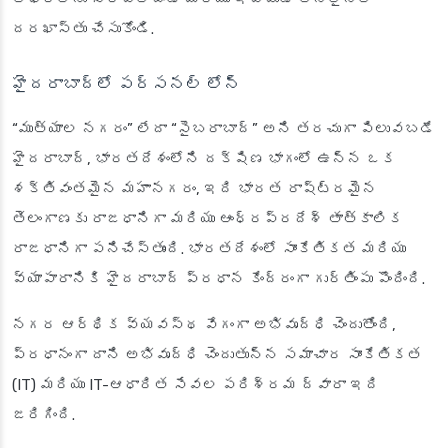
దరఖాస్తు చేసుకోండి.
హైదరాబాద్‌లో పర్సనల్ లోన్
“ముత్యాల నగరం” లేదా “సైబరాబాద్” అని తరచుగా పిలువబడే
హైదరాబాద్, భారతదేశంలోని దక్షిణ భాగంలో ఉన్న ఒక
శక్తివంతమైన మహానగరం, ఇది భారత రాష్ట్రమైన
తెలంగాణకు రాజధానిగా మరియు ఆంధ్రప్రదేశ్ తాత్కాలిక
రాజధానిగా పనిచేస్తుంది. భారతదేశంలో సాంకేతికత మరియు
వ్యాపారానికి హైదరాబాద్ ప్రధాన కేంద్రంగా గుర్తింపు పొందింది.
నగర ఆర్థిక వ్యవస్థ వేగంగా అభివృద్ధి చెందుతోంది,
ప్రధానంగా దాని అభివృద్ధి చెందుతున్న సమాచార సాంకేతికత
(IT) మరియు IT-ఆధారిత సేవల పరిశ్రమ ద్వారా ఇది
జరిగింది.