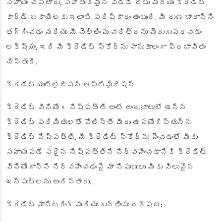
సహాయం చేస్తారు, సహేతుకమైన వడ్డీ రేటు మరియు క్రెడిట్
కార్డ్ బకాయిలకు ఇలాంటి పరిష్కారం ఉంటుంది. మీ రుణ భారాన్ని
తగ్గించడం మరియు మీ చెల్లింపు చరిత్రను మెరుగుపరచడం
లక్ష్యం, ఇది మీ క్రెడిట్ స్కోర్‌ను సానుకూలంగా ప్రభావితం
చేస్తుంది.
క్రెడిట్ యుటిలైజేషన్ ఆప్టిమైజేషన్
క్రెడిట్ వినియోగ నిష్పత్తి అంటే అందుబాటులో ఉన్న
క్రెడిట్ పరిమితులతో పోలిస్తే మీరు ఉపయోగిస్తున్న
క్రెడిట్ నిష్పత్తి. మీ క్రెడిట్ స్కోర్‌ను పెంచడంలో మీకు
సహాయపడే సరైన నిష్పత్తిని నిర్వహించడానికి క్రెడిట్
వినియోగాన్ని నిర్వహించడంపై మా నిపుణులు మీకు విలువైన
ఇన్‌పుట్‌లను అందిస్తారు.
క్రెడిట్ మానిటరింగ్ మరియు గుర్తింపు రక్షణ: