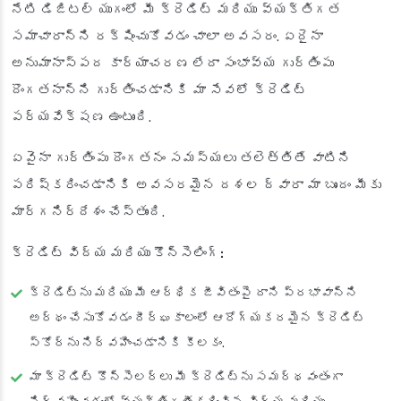
నేటి డిజిటల్ యుగంలో మీ క్రెడిట్ మరియు వ్యక్తిగత
సమాచారాన్ని రక్షించుకోవడం చాలా అవసరం. ఏదైనా
అనుమానాస్పద కార్యాచరణ లేదా సంభావ్య గుర్తింపు
దొంగతనాన్ని గుర్తించడానికి మా సేవలో క్రెడిట్
పర్యవేక్షణ ఉంటుంది.
ఏవైనా గుర్తింపు దొంగతనం సమస్యలు తలెత్తితే వాటిని
పరిష్కరించడానికి అవసరమైన దశల ద్వారా మా బృందం మీకు
మార్గనిర్దేశం చేస్తుంది.
క్రెడిట్ విద్య మరియు కౌన్సెలింగ్:
క్రెడిట్‌ను మరియు మీ ఆర్థిక జీవితంపై దాని ప్రభావాన్ని
అర్థం చేసుకోవడం దీర్ఘకాలంలో ఆరోగ్యకరమైన క్రెడిట్
స్కోర్‌ను నిర్వహించడానికి కీలకం.
మా క్రెడిట్ కౌన్సెలర్లు మీ క్రెడిట్‌ను సమర్థవంతంగా