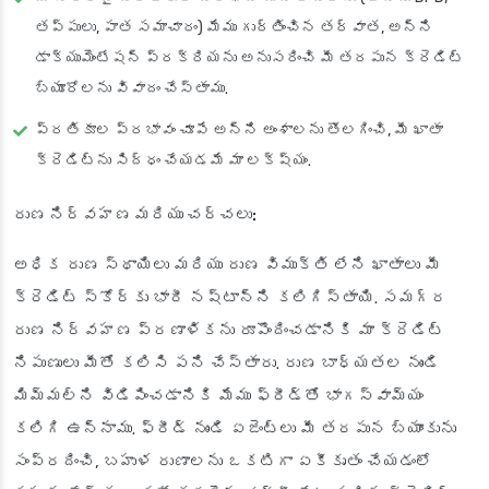
తప్పులు, పాత సమాచారం) మేము గుర్తించిన తర్వాత, అన్ని
డాక్యుమెంటేషన్ ప్రక్రియను అనుసరించి మీ తరపున క్రెడిట్
బ్యూరోలను వివాదం చేస్తాము.
ప్రతికూల ప్రభావం చూపే అన్ని అంశాలను తొలగించి, మీ ఖాతా
క్రెడిట్‌ను సిద్ధం చేయడమే మా లక్ష్యం.
రుణ నిర్వహణ మరియు చర్చలు:
అధిక రుణ స్థాయిలు మరియు రుణ విముక్తి లేని ఖాతాలు మీ
క్రెడిట్ స్కోర్‌కు భారీ నష్టాన్ని కలిగిస్తాయి. సమగ్ర
రుణ నిర్వహణ ప్రణాళికను రూపొందించడానికి మా క్రెడిట్
నిపుణులు మీతో కలిసి పని చేస్తారు. రుణ బాధ్యతల నుండి
మిమ్మల్ని విడిపించడానికి మేము ఫ్రీడ్‌తో భాగస్వామ్యం
కలిగి ఉన్నాము. ఫ్రీడ్‌ నుండి ఏజెంట్లు మీ తరపున బ్యాంకును
సంప్రదించి, బహుళ రుణాలను ఒకటిగా ఏకీకృతం చేయడంలో