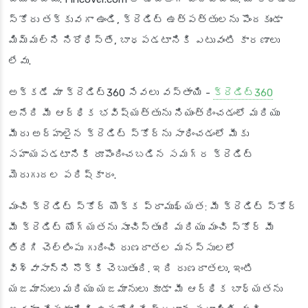
స్కోరు తక్కువగా ఉండి, క్రెడిట్ ఉత్పత్తులను పొందకుండా
మిమ్మల్ని నిరోధిస్తే, బాధపడటానికి ఎటువంటి కారణాలు
లేవు.
అక్కడే మా క్రెడిట్360 సేవలు వస్తాయి -
క్రెడిట్360
అనేది మీ ఆర్థిక భవిష్యత్తును నియంత్రించడంలో మరియు
మీరు అర్హులైన క్రెడిట్ స్కోర్‌ను సాధించడంలో మీకు
సహాయపడటానికి రూపొందించబడిన సమగ్ర క్రెడిట్
మెరుగుదల పరిష్కారం.
మంచి క్రెడిట్ స్కోర్ యొక్క ప్రాముఖ్యత: మీ క్రెడిట్ స్కోర్
మీ క్రెడిట్ యోగ్యతను సూచిస్తుంది మరియు మంచి స్కోర్ మీ
తిరిగి చెల్లింపు గురించి రుణదాతల మనస్సులలో
విశ్వాసాన్ని నొక్కి చెబుతుంది. ఇది రుణదాతలు, ఇంటి
యజమానులు మరియు యజమానులు కూడా మీ ఆర్థిక బాధ్యతను