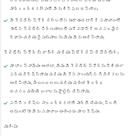
నిర్వహించడంలో వ్యక్తిగతీకరించిన విద్య మరియు
మార్గదర్శకత్వంతో మీకు శిక్షణ ఇస్తారు.
మీ క్రెడిట్ స్కోర్ దెబ్బతినకుండా ఉండటానికి సమాచారంతో
కూడిన క్రెడిట్ నిర్ణయాలు తీసుకోవడానికి అవసరమైన
జ్ఞానం మరియు నైపుణ్యాలను మేము మీకు అందిస్తాము.
క్రెడిట్ స్కోర్ ట్రాకింగ్ మరియు ప్రోగ్రెస్ రిపోర్టింగ్:
మా భాగస్వామ్యం అంతటా, మేము మీ క్రెడిట్ స్కోర్‌ను నిశితంగా
పర్యవేక్షిస్తాము మరియు మీ కొనసాగుతున్న నివేదికలను
అందిస్తాము, మెరుగుదలలు మరియు మరింత శ్రద్ధ
అవసరమయ్యే రంగాలను హైలైట్ చేస్తాము.
పనిని గరిష్ట పారదర్శకతతో పూర్తి చేయడం, ప్రతి
అడుగులోనూ మీకు సమాచారం అందించడం మా లక్ష్యం.
ముగింపు
: