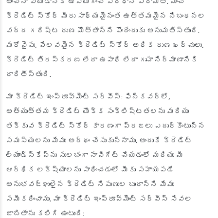
అంచనా వేయడానికి ఉపయోగించే ప్రధాన పరామితి. మంచి
క్రెడిట్ స్కోర్ మీరు సాధ్యమైనంత ఉత్తమమైన నిబంధనల
వద్ద గరిష్ట రుణ మొత్తాన్ని పొందేందుకు అనుమతిస్తుంది.
మరోవైపు, పేలవమైన క్రెడిట్ స్కోర్ అధిక రుణ ఖర్చులు,
క్రెడిట్ తిరస్కరణ లేదా ఉపాధి లేదా గృహనిర్మాణానికి
దారితీస్తుంది.
మా క్రెడిట్ ఇంప్రూవ్‌మెంట్ సర్వీస్: ఫిన్‌కవర్‌లో,
అత్యుత్తమ క్రెడిట్ యొక్క సంక్లిష్టతలను మరియు
తక్కువ క్రెడిట్ స్కోర్ కారణంగా ప్రజలు ఎదుర్కొంటున్న
సమస్యలను మేము అర్థం చేసుకున్నాము. అందుకే క్రెడిట్
ల్యాండ్‌స్కేప్‌ను సులభంగా నావిగేట్ చేయడంలో మరియు మీ
ఆర్థిక లక్ష్యాలను సాధించడంలో మీకు సహాయపడే
అనుభవజ్ఞులైన క్రెడిట్ నిపుణుల బృందాన్ని మేము
సమీకరించాము. మా క్రెడిట్ ఇంప్రూవ్‌మెంట్ సర్వీస్ సేవల
జాబితాను కలిగి ఉంటుంది: