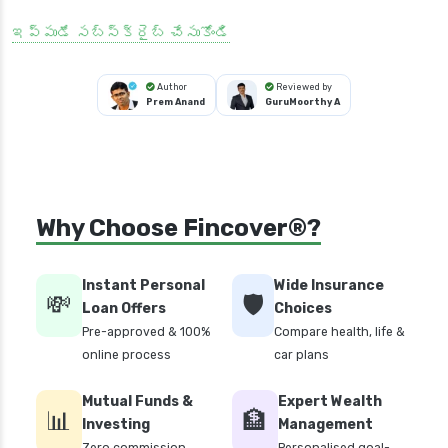
ఇప్పుడే సబ్‌స్క్రైబ్ చేసుకోండి
Author
Reviewed by
Prem Anand
GuruMoorthy A
Why Choose Fincover®?
Instant Personal
Wide Insurance
💸
🛡️
Loan Offers
Choices
Pre-approved & 100%
Compare health, life &
online process
car plans
Mutual Funds &
Expert Wealth
📊
🏦
Investing
Management
Zero commission
Personalised goal-