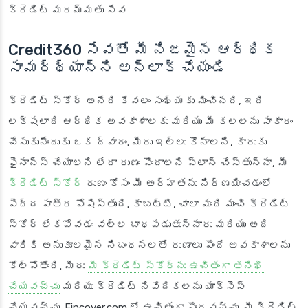
క్రెడిట్ మరమ్మతు సేవ
Credit360 సేవతో మీ నిజమైన ఆర్థిక
సామర్థ్యాన్ని అన్‌లాక్ చేయండి
క్రెడిట్ స్కోర్ అనేది కేవలం సంఖ్యకు మించినది, ఇది
లక్షలాది ఆర్థిక అవకాశాలకు మరియు మీ కలలను సాకారం
చేసుకునేందుకు ఒక ద్వారం. మీరు ఇల్లు కొనాలని, కారుకు
ఫైనాన్స్ చేయాలని లేదా రుణం పొందాలని ప్లాన్ చేస్తున్నా, మీ
క్రెడిట్ స్కోర్
రుణం కోసం మీ అర్హతను నిర్ణయించడంలో
పెద్ద పాత్ర పోషిస్తుంది. కాబట్టి, చాలా మంది మంచి క్రెడిట్
స్కోర్ లేకపోవడం వల్ల బాధపడుతున్నారు మరియు అది
వారికి అనుకూలమైన నిబంధనలతో రుణాలు పొందే అవకాశాలను
కోల్పోతోంది. మీరు
మీ క్రెడిట్ స్కోర్‌ను ఉచితంగా తనిఖీ
చేయవచ్చు
మరియు క్రెడిట్ నివేదికలను యాక్సెస్
చేయవచ్చు. Fincover.com లో ఉచితంగా పొందవచ్చు. మీ క్రెడిట్