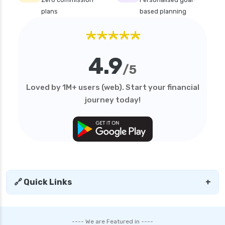
plans
based planning
★★★★★
4.9
/5
Loved by 1M+ users (web). Start your financial
journey today!
🔗 Quick Links
+
---- We are Featured in ----