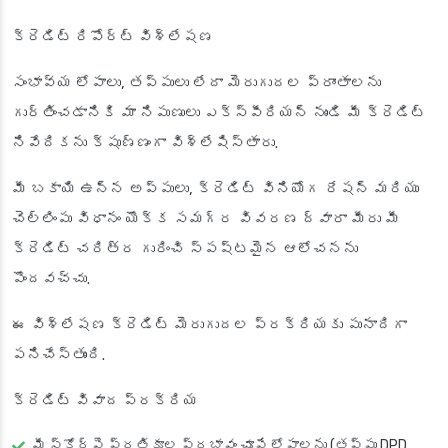
క్రెడిట్ రిపోర్ట్ విశ్లేషణ
సంభావ్య లోపాలు, తప్పులు లేదా మెరుగుదల ప్రాంతాలను
గుర్తించడానికి మా నిపుణులు ఎక్స్‌పీరియన్ నుండి మీ క్రెడిట్
నివేదికను క్షుణ్ణంగా విశ్లేషిస్తారు.
మీ బకాయి ఉన్న అప్పులు, క్రెడిట్ వినియోగ రేషన్ మరియు
చెల్లింపు విధానం యొక్క సమగ్ర వివరణ ద్వారా మీరు మీ
క్రెడిట్ చరిత్ర గురించి స్పష్టమైన ఆలోచనను
పొందవచ్చు.
ఈ విశ్లేషణ క్రెడిట్ మెరుగుదల ప్రక్రియకు పునాదిగా
పనిచేస్తుంది.
క్రెడిట్ వివాద ప్రక్రియ
మీ స్కోర్‌పై ప్రతికూల ప్రభావం చూపే లోపాలను (తప్పు DPD,