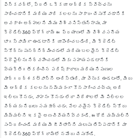
ఫిన్‌కవర్‌లో, ప్రతి ఒక్కరూ ఆర్థిక స్వేచ్ఛను
సాధించడానికి మరియు వారి కలలను సాకారం చేసుకోవడానికి
అవకాశం అర్హులని మేము విశ్వసిస్తున్నాము. మా
క్రెడిట్360 ప్రోగ్రామ్ ఈ ప్రయాణంలో మీ విశ్వసనీయ
భాగస్వామిగా ఉండటానికి రూపొందించబడింది, మీ క్రెడిట్
స్కోర్‌ను పునర్నిర్మించడంలో మరియు బలమైన క్రెడిట్
ప్రొఫైల్‌ను నిర్వహించడంలో మీకు సహాయపడటానికి
వ్యక్తిగతీకరించిన పరిష్కారాలు మరియు నిపుణుల
మార్గదర్శకత్వాన్ని అందిస్తుంది. మా వెనుక ఉండటంతో, మీరు
మీ ఆర్థిక కలలను నమ్మకంగా కొనసాగించవచ్చు, అది
ఇల్లు కొనడం, వాహనం కొనడం లేదా విదేశాలలో మీ పిల్లల
విద్యకు నిధులు సమకూర్చడం. పేలవమైన క్రెడిట్ స్కోరు
మిమ్మల్ని ఇకపై అణచివేయనివ్వకండి. ఈరోజే మమ్మల్ని
సంప్రదించండి మరియు మీ జీవితాన్ని మలుపు తిప్పడానికి మా
క్రెడిట్360 ప్రోగ్రామ్‌లో నమోదు చేసుకోండి.