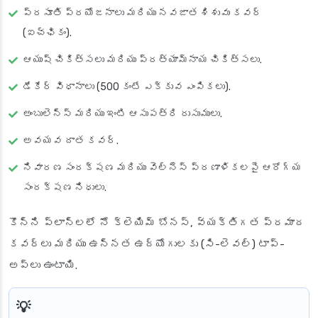
ప్రసూతి ప్రయోజనాలు మరియు నవజాత శిశువు కవర్
(ఐచ్ఛికం).
ఆయుష్ చికిత్సలు మరియు ప్రత్యామ్నాయ చికిత్సలు.
డేకేర్ విధానాలు (500 కంటే ఎక్కువ ఎంపికలు).
అంబులెన్స్ మరియు ఇంటి ఆసుపత్రి రుసుములు.
అవయవ దాత కవర్.
నివారణ సంరక్షణ మరియు వెల్నెస్ ప్రణాళికలపై ఆరోగ్య
సంరక్షణ నిధులు.
కొన్ని ప్లాన్‌లలో నో క్లెయిమ్ బోనస్, వ్యక్తిగత ప్రమాద
కవర్లు మరియు ఉన్నత ఉద్యోగులకు (సి-లెవల్) టాప్-
అప్‌లు ఉంటాయి.