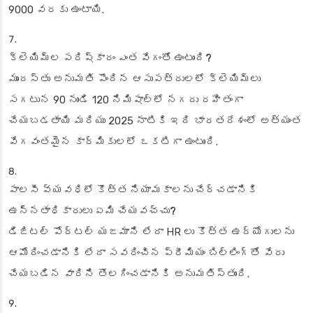
9000 వరకు ఉంటాయి.
క్లెయిమ్‌ల పరిష్కారం ఎంత వేగంతో ఉంటుంది?
ముందస్తు అనుమతి పొందిన ఆసుపత్రులలో క్లెయిమ్‌లు
సగటున 90 నుండి 120 నిమిషాల్లో నగదు రహితంగా
చేయబడతాయి మరియు 2025 నాటికి ఇది భారతదేశంలో అత్యంత
వేగవంతమైన కార్మికులలో ఒకటిగా ఉంటుంది.
పాలసీ వ్యవధిలో కొత్త నియామకాలను చేర్చడానికి
ఉన్నతాధికారులు ఏమి చేయవచ్చు?
డిజిటల్ పోర్టల్ యజమాని లేదా HR లు కొత్త ఉద్యోగులను
ఆమోదించడానికి లేదా సవరించిన ప్రీమియం బిల్లింగ్‌తో వేరు
చేయబడిన వారిని తొలగించడానికి అనుమతిస్తుంది.