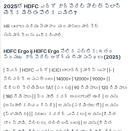
2025లో HDFC ఎర్గో కార్పొరేట్ హెల్త్ ప్లాన్
యొక్క మొత్తం పోలిక ఏమిటి?
HR బృందాలు మరియు వ్యాపార యజమానులు మార్కెట్
బెంచ్‌మార్క్‌లను ధృవీకరించాలి.
HDFC Ergo ij HDFC Ergo పోలిక పట్టిక: ఇతర
ప్రముఖ కార్పొరేట్ ఆరోగ్య బీమా సంస్థలు (2025)
| ఫీచర్ | HDFC ఎర్గో | ICICI లాంబార్డ్ | మాక్స్ బుపా | |- |
నెట్‌వర్క్ ఆసుపత్రులు | 14000+ | 12000+ | 9000+ | |
డిజిటల్ క్లెయిమ్‌లు TAT (సగటు) | 90 నిమిషాలు | 120 నిమిషాలు
| 180 నిమిషాలు | | ప్రసూతి కవర్ అందుబాటులో ఉంది | అవును
(అనుకూలీకరించదగినది) | అవును (పరిమితులతో) | అవును
(ప్రామాణికం) | | కుటుంబ కవరేజ్ ఎంపికలు | అవును (జీవిత
భాగస్వామి, పిల్లలు, తల్లిదండ్రులు) | అవును (జీవిత