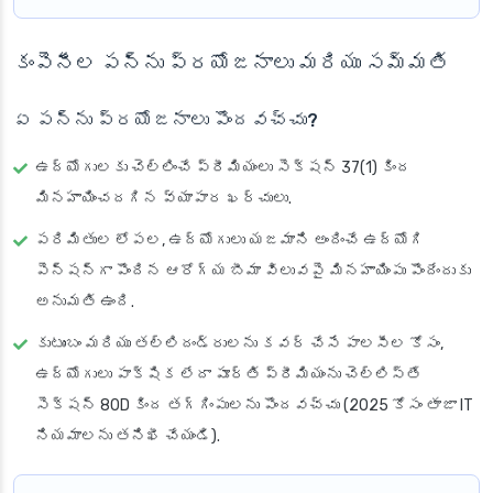
కంపెనీల పన్ను ప్రయోజనాలు మరియు సమ్మతి
ఏ పన్ను ప్రయోజనాలు పొందవచ్చు?
ఉద్యోగులకు చెల్లించే ప్రీమియంలు సెక్షన్ 37(1) కింద
మినహాయించదగిన వ్యాపార ఖర్చులు.
పరిమితుల లోపల, ఉద్యోగులు యజమాని అందించే ఉద్యోగి
పెన్షన్‌గా పొందిన ఆరోగ్య బీమా విలువపై మినహాయింపు పొందేందుకు
అనుమతి ఉంది.
కుటుంబం మరియు తల్లిదండ్రులను కవర్ చేసే పాలసీల కోసం,
ఉద్యోగులు పాక్షిక లేదా పూర్తి ప్రీమియంను చెల్లిస్తే
సెక్షన్ 80D కింద తగ్గింపులను పొందవచ్చు (2025 కోసం తాజా IT
నియమాలను తనిఖీ చేయండి).