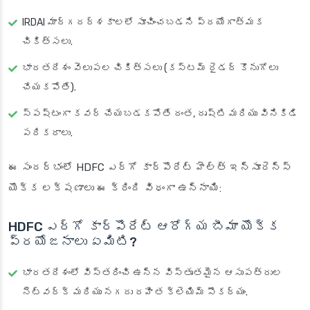
IRDAI మార్గదర్శకాలలో సూచించబడని ప్రయోగాత్మక
చికిత్సలు.
భారతదేశం వెలుపల చికిత్సలు (కస్టమ్ రైడర్ కొనుగోలు
చేయకపోతే).
స్పష్టంగా కవర్ చేయబడకపోతే దంత, దృష్టి మరియు వినికిడి
పరికరాలు.
ఈ సందర్భంలో HDFC ఎర్గో కార్పొరేట్ హెల్త్ ఇన్సూరెన్స్
యొక్క లక్షణాలు ఈ క్రింది విధంగా ఉన్నాయి:
HDFC ఎర్గో కార్పొరేట్ ఆరోగ్య బీమా యొక్క
ప్రయోజనాలు ఏమిటి?
భారతదేశంలో విస్తరించి ఉన్న విస్తృతమైన ఆసుపత్రుల
నెట్‌వర్క్ మరియు నగదు రహిత క్లెయిమ్ సౌకర్యం.