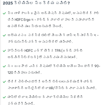
2025 క్లెయిమ్‌ల ప్రక్రియ ఏమిటి?
ప్రణాళికాబద్ధమైన అడ్మిషన్ విషయంలో, ఆసుపత్రికి కాల్
చేసి HDFC Ergo ఇ-కార్డ్ ద్వారా లేదా పాలసీ సమాచారాన్ని
ఉపయోగించి ముందస్తు అనుమతి పొందండి.
అత్యవసర పరిస్థితుల్లో మీరు మీ గ్రూప్ ఇన్సూరెన్స్ ఇ-
కార్డును నెట్‌వర్క్ ఆసుపత్రిలో చూపించాలి.
హాస్పిటల్ HDFC ఎర్గో యొక్క TPA (థర్డ్ పార్టీ
అడ్మినిస్ట్రేటర్) తో సమన్వయం చేసుకుంటుంది.
నగదు రహిత ఎంపిక విషయంలో క్లెయిమ్ ఆమోదం పొందడానికి 90-
120 నిమిషాలు పడుతుంది.
తిరిగి చెల్లించడానికి అన్ని బిల్లులు మరియు డిశ్చార్జ్
సారాంశాన్ని ఆన్‌లైన్‌లో లేదా HR/పోస్ట్ ద్వారా సమర్పించాలి.
యాప్‌లో లేదా ఇమెయిల్‌ల ద్వారా క్లెయిమ్‌ల స్థితిని
పర్యవేక్షించండి.