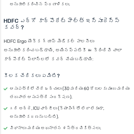
అనుకూలీకరించిన ప్రణాళికలు.
HDFC ఎర్గో కార్పొరేట్ హెల్త్ ఇన్సూరెన్స్
కవర్?
HDFC Ergo యొక్క గ్రూప్ మెడికల్ పాలసీలు
అనుకూలీకరించబడ్డాయి, అయినప్పటికీ ఈ క్రిందివి చాలా
కార్పొరేట్ ప్లాన్‌లలో కవర్ చేయబడ్డాయి:
కీలక చేరికలు ఏమిటి?
ఆసుపత్రిలో చేరే ఖర్చులు (30 మరియు 60 రోజులకు ముందు మరియు
తరువాత ఆసుపత్రి సంరక్షణ).
గది అద్దె, ICU ఛార్జీలు (క్యాపింగ్‌తో లేదా లేకుండా,
అనుకూలీకరణను బట్టి).
విధానాలు మరియు అధునాతన శస్త్రచికిత్సలు.