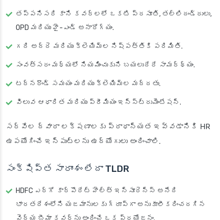
తప్పనిసరి కాని కవర్లలో ఒకటి ప్రసూతి, తల్లిదండ్రులు,
OPD మరియు హై-ఎండ్ అనారోగ్యం.
గది అద్దె మరియు క్లెయిమ్‌ల నిష్పత్తికి పరిమితి.
సంవత్సరం మధ్యలో నియమించుకుని బయలుదేరే సామర్థ్యం.
టర్నరౌండ్ సమయం మరియు క్లెయిమ్‌ల మద్దతు.
విలువ ఆధారిత మరియు ప్రీమియం ఇన్స్ట్రుమెంటేషన్.
సర్వేల ద్వారా లక్షణాలకు ప్రాధాన్యత ఇవ్వడానికి HR
ఉపయోగించే ఇన్‌పుట్‌లను ఉద్యోగులు అందించాలి.
సంక్షిప్త సారాంశం లేదా TLDR
HDFC ఎర్గో కార్పొరేట్ హెల్త్ ఇన్సూరెన్స్ అనేది
భారతదేశంలోని యజమానులకు గ్రూప్‌గా అనుకూలీకరించదగిన
వైద్య బీమా కవర్‌ను అందించే ఒక ప్రయోజనం.