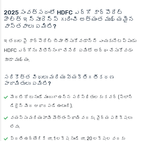
2025 సంవత్సరంలో HDFC ఎర్గో కార్పొరేట్
హెల్త్ ఇన్సూరెన్స్ గురించి అత్యంత ముఖ్యమైన
వాస్తవాలు ఏమిటి?
ఇతరులపై కార్పొరేట్ బీమా తీసుకోవడాన్ని ఎంచుకునేటప్పుడు
HDFC ఎర్గోను విభిన్నంగా చేసేది ఏమిటో అర్థం చేసుకోవడం
కూడా ముఖ్యం.
సరికొత్త విధులు మరియు వ్యక్తిగతీకరణ
పారామితులు ఏమిటి?
మొదటి రోజు నుండే ముందుగా ఉన్న పరిస్థితులకు కవర్ (ప్లాన్
డిజైన్ మీద ఆధారపడి ఉంటుంది).
వయస్సు మరియు హామీ మొత్తం స్థాయి వరకు, వైద్య పరీక్షలు
లేవు.
ప్రతి ఉద్యోగికి రూ. 1 లక్ష నుండి రూ. 20 లక్షల వరకు