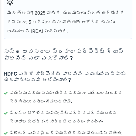
మీకు తెలుసా?
2025 నాటికి, యజమానులు ప్రతి ఉద్యోగికి
కనీసం రూ. 5 లక్షల బీమా మొత్తంతో ఆరోగ్య బీమాను
అందించాలని IRDAI సూచిస్తుంది.
సంస్థ అవసరాల ప్రకారం పర్ఫెక్ట్ గ్రూప్
పాలసీని ఎలా ఎంచుకోవాలి?
HDFC ఎర్గో కార్పొరేట్ పాలసీని ఎంచుకునేటప్పుడు
యజమానులు ఏమి ఆలోచించాలి?
వయస్సు మరియు సమూహం యొక్క పరిమాణం: వృద్ధులకు అధిక
ప్రీమియంలు వసూలు చేయబడతాయి.
స్థానాల భౌగోళిక పంపిణీ: నెట్‌వర్క్ కవర్ చేయబడిన
ప్రాంతాలకు తక్కువ సాంద్రత అవసరం కావచ్చు.
ఫ్లోటర్ ఎంపికపై ఒకే వ్యక్తికి బీమా చేయబడిన మొత్తం.