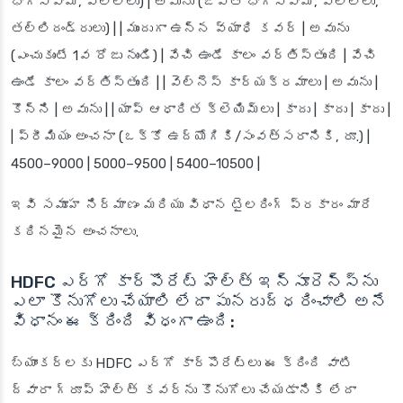
భాగస్వామి, పిల్లలు) | అవును (జీవిత భాగస్వామి, పిల్లలు,
తల్లిదండ్రులు) | | ముందుగా ఉన్న వ్యాధి కవర్ | అవును
(ఎంచుకుంటే 1వ రోజు నుండి) | వేచి ఉండే కాలం వర్తిస్తుంది | వేచి
ఉండే కాలం వర్తిస్తుంది | | వెల్నెస్ కార్యక్రమాలు | అవును |
కొన్ని | అవును | | యాప్ ఆధారిత క్లెయిమ్‌లు | కాదు | కాదు | కాదు |
| ప్రీమియం అంచనా (ఒక్కో ఉద్యోగికి/సంవత్సరానికి, రూ.) |
4500–9000 | 5000–9500 | 5400–10500 |
ఇవి సమూహ నిర్మాణం మరియు విధాన టైలరింగ్ ప్రకారం మారే
కఠినమైన అంచనాలు.
HDFC ఎర్గో కార్పొరేట్ హెల్త్ ఇన్సూరెన్స్‌ను
ఎలా కొనుగోలు చేయాలి లేదా పునరుద్ధరించాలి అనే
విధానం ఈ క్రింది విధంగా ఉంది:
బ్యాంకర్లకు HDFC ఎర్గో కార్పొరేట్‌లు ఈ క్రింది వాటి
ద్వారా గ్రూప్ హెల్త్ కవర్‌ను కొనుగోలు చేయడానికి లేదా