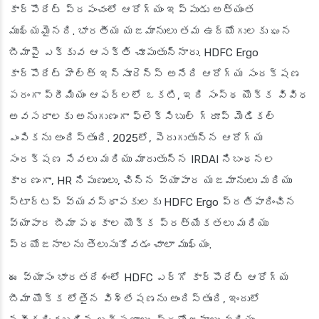
కార్పొరేట్ ప్రపంచంలో ఆరోగ్యం ఇప్పుడు అత్యంత
ముఖ్యమైనది. భారతీయ యజమానులు తమ ఉద్యోగులకు ఘన
బీమాపై ఎక్కువ ఆసక్తి చూపుతున్నారు. HDFC Ergo
కార్పొరేట్ హెల్త్ ఇన్సూరెన్స్ అనేది ఆరోగ్య సంరక్షణ
పరంగా ప్రీమియం ఆఫర్లలో ఒకటి, ఇది సంస్థ యొక్క వివిధ
అవసరాలకు అనుగుణంగా ఫ్లెక్సిబుల్ గ్రూప్ మెడికల్
ఎంపికను అందిస్తుంది. 2025లో, పెరుగుతున్న ఆరోగ్య
సంరక్షణ సేవలు మరియు మారుతున్న IRDAI నిబంధనల
కారణంగా, HR నిపుణులు, చిన్న వ్యాపార యజమానులు మరియు
స్టార్టప్ వ్యవస్థాపకులకు HDFC Ergo ప్రతిపాదించిన
వ్యాపార బీమా పథకాల యొక్క ప్రత్యేకతలు మరియు
ప్రయోజనాలను తెలుసుకోవడం చాలా ముఖ్యం.
ఈ వ్యాసం భారతదేశంలో HDFC ఎర్గో కార్పొరేట్ ఆరోగ్య
బీమా యొక్క లోతైన విశ్లేషణను అందిస్తుంది, ఇందులో