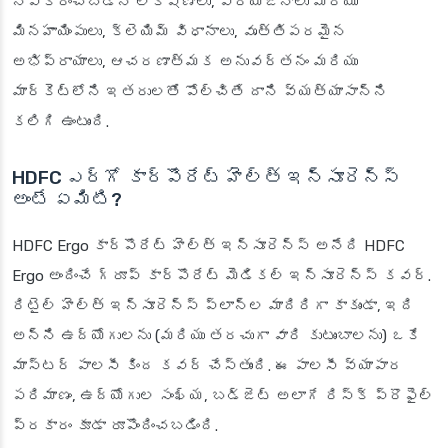
నవీకరించబడిన లక్షణాలు, ప్రయోజనాలు మరియు
మినహాయింపులు, క్లెయిమ్ విధానాలు, వృత్తిపరమైన
అభిప్రాయాలు, ఆచరణాత్మక అనువర్తనం మరియు
మార్కెట్‌లోని ఇతరులతో పోల్చితే దాని వ్యత్యాసాన్ని
కలిగి ఉంటుంది.
HDFC ఎర్గో కార్పొరేట్ హెల్త్ ఇన్సూరెన్స్
అంటే ఏమిటి?
HDFC Ergo కార్పొరేట్ హెల్త్ ఇన్సూరెన్స్ అనేది HDFC
Ergo అందించే గ్రూప్ కార్పొరేట్ మెడికల్ ఇన్సూరెన్స్ కవర్.
రిటైల్ హెల్త్ ఇన్సూరెన్స్ ప్లాన్‌ల మాదిరిగా కాకుండా, ఇది
అన్ని ఉద్యోగులను (మరియు తరచుగా వారి కుటుంబాలను) ఒకే
మాస్టర్ పాలసీ కింద కవర్ చేస్తుంది. ఈ పాలసీ వ్యాపార
పరిమాణం, ఉద్యోగుల సంఖ్య, బడ్జెట్ అలాగే రిస్క్ ప్రొఫైల్
ప్రకారం కూడా రూపొందించబడింది.