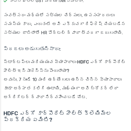
కంపెనీ ఖాతాల GST మరియు TAN సమాచారం.
సంవత్సరం మధ్యలో సభ్యుల చేర్పులు, ఉపసంహరణలు
సమస్య కాదు, ఎందుకంటే అవి ఎక్కువగా రిఫ్రెష్ చేయబడిన
సభ్యుల జాబితాతో HR పోర్టల్ ద్వారా త్వరగా జరుగుతాయి.
ప్రజలు అడుగుతున్నారు:
స్టార్టప్‌లు మరియు యువ వ్యాపారాలు HDFC ఎర్గో కార్పొరేట్
హెల్త్ ఇన్సూరెన్స్‌ను పొందుతాయా?
అవును. 7 నుండి 10 మంది ఉద్యోగులు ఉన్న చిన్న వ్యాపారాలు
కూడా అర్హత కలిగి ఉంటాయి, ముఖ్యంగా అవి బ్రోకర్ లేదా
అగ్రిగేటర్ ద్వారా నిర్వహించబడే చోట.
HDFC ఎర్గో కార్పొరేట్ హెల్త్ క్లెయిమ్‌ల
ప్రక్రియ ఏమిటి?