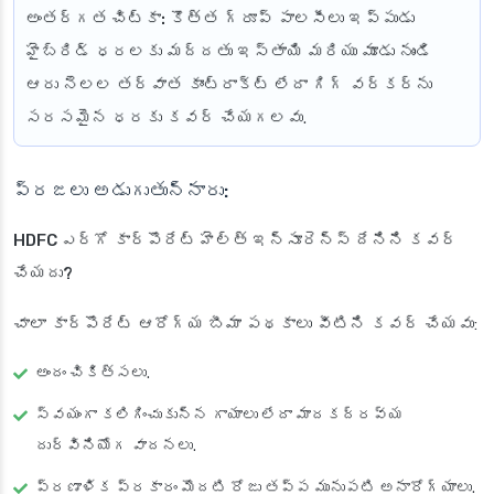
అంతర్గత చిట్కా:
కొత్త గ్రూప్ పాలసీలు ఇప్పుడు
హైబ్రిడ్ ధరలకు మద్దతు ఇస్తాయి మరియు మూడు నుండి
ఆరు నెలల తర్వాత కాంట్రాక్ట్ లేదా గిగ్ వర్కర్‌ను
సరసమైన ధరకు కవర్ చేయగలవు.
ప్రజలు అడుగుతున్నారు:
HDFC ఎర్గో కార్పొరేట్ హెల్త్ ఇన్సూరెన్స్ దేనిని కవర్
చేయదు?
చాలా కార్పొరేట్ ఆరోగ్య బీమా పథకాలు వీటిని కవర్ చేయవు:
అందం చికిత్సలు.
స్వయంగా కలిగించుకున్న గాయాలు లేదా మాదకద్రవ్య
దుర్వినియోగ వాదనలు.
ప్రణాళిక ప్రకారం మొదటి రోజు తప్ప మునుపటి అనారోగ్యాలు.