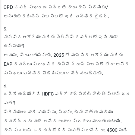
OPD కవర్ సాధారణ పద్ధతి కాదు కానీ ప్రీమియం/
అనుకూలీకరించిన పాలసీలలో ఇది ఐచ్ఛిక రైడర్.
మానసిక ఆరోగ్యం మరియు వెల్నెస్ కవర్లలో ఇవి కూడా
ఉన్నాయా?
అవును, పెరుగుతున్నాయి. 2025 లో మానసిక ఆరోగ్యం మరియు
EAP కవర్లు ప్రాథమిక కంపెనీ గ్రూప్ పాలసీలో లేదా అనేక
సంస్థలు ఐచ్ఛిక పొడిగింపులుగా చేర్చబడ్డాయి.
ఒక్కో ఉద్యోగికి HDFC ఎర్గో కార్పొరేట్ హెల్త్ ప్లాన్ ధర
ఎంత?
ప్రీమియంలు వారి వయస్సు, స్థానం, బీమా మొత్తం మరియు
కవరేజ్ రకం వంటి అనేక అంశాల ప్రకారం మారుతూ ఉంటాయి,
కానీ సగటున ఒక ఉద్యోగికి సంవత్సరానికి రూ. 4500 నుండి