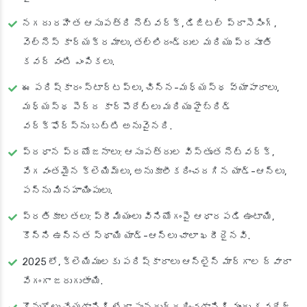
నగదు రహిత ఆసుపత్రి నెట్‌వర్క్, డిజిటల్ ప్రాసెసింగ్,
వెల్‌నెస్ కార్యక్రమాలు, తల్లిదండ్రుల మరియు ప్రసూతి
కవర్ వంటి ఎంపికలు.
ఈ పరిష్కారం స్టార్టప్‌లు, చిన్న-మధ్యస్థ వ్యాపారాలు,
మధ్యస్థ పెద్ద కార్పొరేట్‌లు మరియు హైబ్రిడ్
వర్క్‌ఫోర్స్‌ను బట్టి అనువైనది.
ప్రధాన ప్రయోజనాలు: ఆసుపత్రుల విస్తృత నెట్‌వర్క్,
వేగవంతమైన క్లెయిమ్‌లు, అనుకూలీకరించదగిన యాడ్-ఆన్‌లు,
పన్ను మినహాయింపులు.
ప్రతికూలతలు: ప్రీమియంలు వినియోగంపై ఆధారపడి ఉంటాయి,
కొన్ని ఉన్నత స్థాయి యాడ్-ఆన్‌లు చాలా ఖరీదైనవి.
2025 లో, క్లెయిములకు పరిష్కారాలు ఆన్‌లైన్ మార్గాల ద్వారా
వేగంగా జరుగుతాయి.