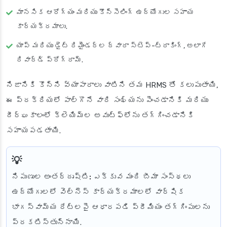
మానసిక ఆరోగ్యం మరియు కౌన్సెలింగ్ ఉద్యోగుల సహాయ
కార్యక్రమాలు.
యాప్ మరియు డైట్ రిమైండర్‌ల ద్వారా స్టెప్-ట్రాకింగ్, అలాగే
రివార్డ్ ప్రోగ్రామ్.
నిజానికి కొన్ని వ్యాపారాలు వాటిని తమ HRMS తో కలుపుతాయి,
ఈ ప్రక్రియలో పాల్గొనే వారి సంఖ్యను పెంచడానికి మరియు
దీర్ఘకాలంలో క్లెయిమ్‌ల అవుట్‌ఫ్లోను తగ్గించడానికి
సహాయపడతాయి.
నిపుణుల అంతర్దృష్టి:
ఎక్కువ మంది బీమా సంస్థలు
ఉద్యోగులలో వెల్‌నెస్ కార్యక్రమాలలో వార్షిక
భాగస్వామ్య రేట్లపై ఆధారపడి ప్రీమియం తగ్గింపులను
ప్రకటిస్తున్నాయి.