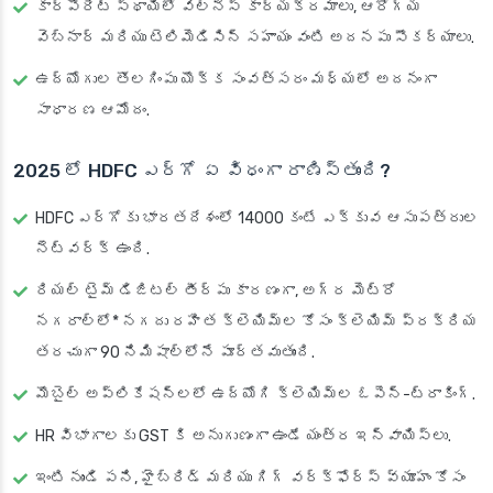
కార్పొరేట్ స్థాయిలో వెల్‌నెస్ కార్యక్రమాలు, ఆరోగ్య
వెబ్‌నార్ మరియు టెలిమెడిసిన్ సహాయం వంటి అదనపు సౌకర్యాలు.
ఉద్యోగుల తొలగింపు యొక్క సంవత్సరం మధ్యలో అదనంగా
సాధారణ ఆమోదం.
2025 లో HDFC ఎర్గో ఏ విధంగా రాణిస్తుంది?
HDFC ఎర్గోకు భారతదేశంలో 14000 కంటే ఎక్కువ ఆసుపత్రుల
నెట్‌వర్క్ ఉంది.
రియల్ టైమ్ డిజిటల్ తీర్పు కారణంగా, అగ్ర మెట్రో
నగరాల్లో* నగదు రహిత క్లెయిమ్‌ల కోసం క్లెయిమ్ ప్రక్రియ
తరచుగా 90 నిమిషాల్లోనే పూర్తవుతుంది.
మొబైల్ అప్లికేషన్లలో ఉద్యోగి క్లెయిమ్‌ల ఓపెన్-ట్రాకింగ్.
HR విభాగాలకు GST కి అనుగుణంగా ఉండే యంత్ర ఇన్‌వాయిస్‌లు.
ఇంటి నుండి పని, హైబ్రిడ్ మరియు గిగ్ వర్క్‌ఫోర్స్ వ్యూహం కోసం