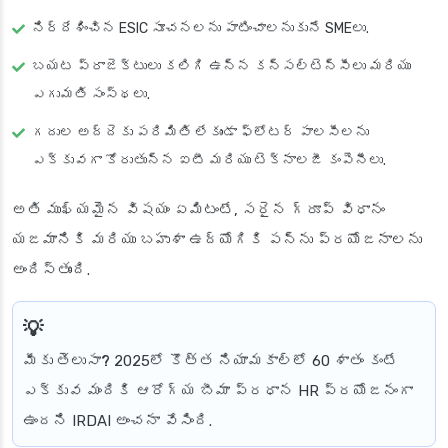
నిర్దేశించిన ESIC సూచనలను పాటించాలనుకునే SMEలు.
బయట ప్రాజెక్టులు కలిగి ఉన్న కన్సల్టెన్సీలు మరియు
ఎగుమతి సంస్థలు.
గదుల అద్దెకు పరిమితి లేకుండా ఫ్లోటర్ పాలసీలను
ఎక్కువగా కోరుతున్న ఐటీ మరియు టెక్నాలజీ కంపెనీలు.
అతి ముఖ్యమైన విషయం ఏమిటంటే, సరైన గ్రూప్ విధానం
యజమానికి మరియు బహుశా ఉద్యోగికి పన్ను ప్రయోజనాలను
అందిస్తుంది.
మీకు తెలుసా?
2025లో కొత్త నియామకాల్లో 60 శాతం కంటే
ఎక్కువ మందికి ఆరోగ్య బీమా ప్రధాన HR ప్రయోజనంగా
ఉందని IRDAI అంచనా వేసింది.