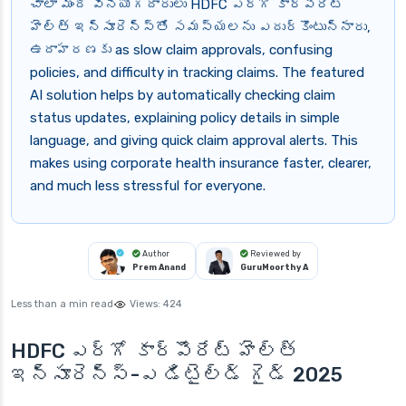
చాలా మంది వినియోగదారులు HDFC ఎర్గో కార్పొరేట్
హెల్త్ ఇన్సూరెన్స్‌తో సమస్యలను ఎదుర్కొంటున్నారు,
ఉదాహరణకు as slow claim approvals, confusing
policies, and difficulty in tracking claims. The featured
AI solution helps by automatically checking claim
status updates, explaining policy details in simple
language, and giving quick claim approval alerts. This
makes using corporate health insurance faster, clearer,
and much less stressful for everyone.
Author
Reviewed by
Prem Anand
GuruMoorthy A
Less than a min read
Views:
424
HDFC ఎర్గో కార్పొరేట్ హెల్త్
ఇన్సూరెన్స్-ఎ డిటైల్డ్ గైడ్ 2025