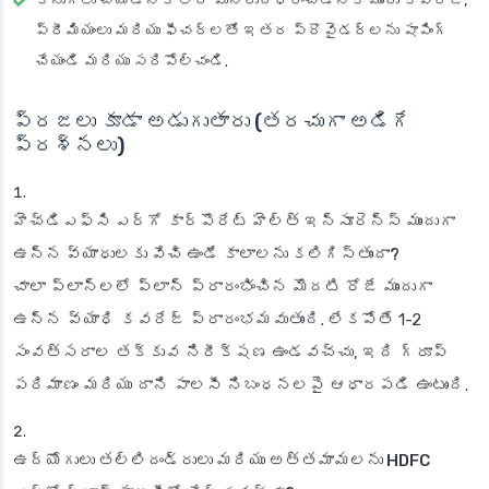
కొనుగోలు చేయడానికి లేదా పునరుద్ధరించడానికి ముందు కవరేజ్,
ప్రీమియంలు మరియు ఫీచర్లతో ఇతర ప్రొవైడర్లను షాపింగ్
చేయండి మరియు సరిపోల్చండి.
ప్రజలు కూడా అడుగుతారు (తరచుగా అడిగే
ప్రశ్నలు)
హెచ్‌డిఎఫ్‌సి ఎర్గో కార్పొరేట్ హెల్త్ ఇన్సూరెన్స్ ముందుగా
ఉన్న వ్యాధులకు వేచి ఉండే కాలాలను కలిగిస్తుందా?
చాలా ప్లాన్‌లలో ప్లాన్ ప్రారంభించిన మొదటి రోజే ముందుగా
ఉన్న వ్యాధి కవరేజ్ ప్రారంభమవుతుంది. లేకపోతే 1-2
సంవత్సరాల తక్కువ నిరీక్షణ ఉండవచ్చు, ఇది గ్రూప్
పరిమాణం మరియు దాని పాలసీ నిబంధనలపై ఆధారపడి ఉంటుంది.
ఉద్యోగులు తల్లిదండ్రులు మరియు అత్తమామలను HDFC