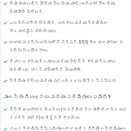
బీమా చేయబడిన మొత్తం సౌలభ్యం, యాడ్-ఆన్‌లలో సౌలభ్యం,
ఫ్యామిలీ ఫ్లోటర్.
ఎలక్ట్రానిక్ బోర్డింగ్, సంతకాలు మరియు క్లెయిమ్‌ల
వేగవంతమైన చెల్లింపులు.
ఆదాయపు పన్ను చట్టంలోని సెక్షన్ 37(1) కింద యజమానులకు
పన్ను ప్రయోజనాలు.
నివారణ కార్యక్రమాలు మరియు వెల్నెస్ కార్యక్రమాలు
ఉద్యోగుల భాగస్వామ్యాన్ని పెంచుతాయి.
ప్రీమియం రేట్లు మరియు పునరుద్ధరణ యొక్క స్పష్టత.
ముందస్తు నిబంధనలు మరియు పరిమితులు ఏమిటి?
కొన్ని అధునాతన ఫీచర్లు (అపరిమిత ప్రసూతి లేదా ప్రపంచ
కవరేజ్ వంటివి) ఖరీదైనవి కావచ్చు.
వరుస క్లెయిమ్ నిష్పత్తులు లేదా అధిక వినియోగం ప్రీమియంలు