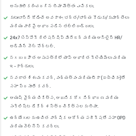
అనుకూలీకరించదగిన బీమా మొత్తం ఎంపికలు.
కుటుంబాన్ని జోడించే అవకాశం: భర్త/భార్య కొడుకు/కుమార్తెలు
మరియు వారిపై ఆధారపడిన తల్లిదండ్రులు.
24x7 బెస్పోక్ రిలేషన్షిప్ మేనేజర్ మరియు ఆన్‌లైన్ HR/
అడ్మిన్ వెబ్ పోర్టల్.
నగదు రహిత ఆసుపత్రిలో యాప్ ఆధారిత క్లెయిమ్‌లు మరియు
ఇ-కార్డులు.
నవజాత శిశువు కవర్, వంధ్యత్వం మరియు టీకా (ఐచ్ఛికం)తో
సహా ప్రసూతి కవర్.
ఆయుష్ వైద్య చికిత్స, ఆధునిక రోగ నిర్ధారణ మరియు
సంక్లిష్ట డేకేర్ శస్త్రచికిత్సలకు బీమా.
ఉద్యోగులకు ఉచిత వార్షిక ఆరోగ్య పరీక్షతో సహా OPD
మరియు వెల్‌నెస్ కవర్లు.