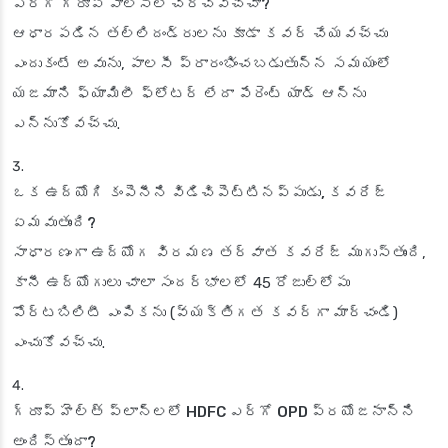
ఎర్గో గ్రూప్ పాలసీలో చేర్చవచ్చా?
ఆధారపడిన తల్లిదండ్రులను కూడా కవర్ చేయవచ్చు
ఎందుకంటే అవును, పాలసీ ప్రారంభించబడుతున్న సమయంలో
యజమాని ఫ్యామిలీ ఫ్లోటర్ లేదా పేరెంట్ యాడ్ ఆన్‌ను
ఎన్నుకోవచ్చు.
ఒక ఉద్యోగి కంపెనీని విడిచిపెట్టినప్పుడు, కవరేజ్
ఏమవుతుంది?
సాధారణంగా ఉద్యోగ విరమణ తర్వాత కవరేజ్ ముగుస్తుంది,
కానీ ఉద్యోగులు చాలా సందర్భాలలో 45 రోజుల్లోపు
పోర్టబిలిటీ ఎంపికను (వ్యక్తిగత కవర్‌గా మార్చండి)
ఎంచుకోవచ్చు.
గ్రూప్ హెల్త్ ప్లాన్లలో HDFC ఎర్గో OPD ప్రయోజనాన్ని
అందిస్తుందా?