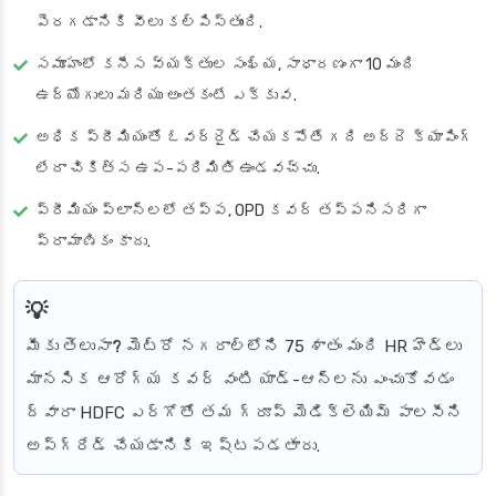
పెరగడానికి వీలు కల్పిస్తుంది.
సమూహంలో కనీస వ్యక్తుల సంఖ్య, సాధారణంగా 10 మంది
ఉద్యోగులు మరియు అంతకంటే ఎక్కువ.
అధిక ప్రీమియంతో ఓవర్‌రైడ్ చేయకపోతే గది అద్దె క్యాపింగ్
లేదా చికిత్స ఉప-పరిమితి ఉండవచ్చు.
ప్రీమియం ప్లాన్‌లలో తప్ప, OPD కవర్ తప్పనిసరిగా
ప్రామాణికం కాదు.
మీకు తెలుసా?
మెట్రో నగరాల్లోని 75 శాతం మంది HR హెడ్‌లు
మానసిక ఆరోగ్య కవర్ వంటి యాడ్-ఆన్‌లను ఎంచుకోవడం
ద్వారా HDFC ఎర్గోతో తమ గ్రూప్ మెడిక్లెయిమ్ పాలసీని
అప్‌గ్రేడ్ చేయడానికి ఇష్టపడతారు.