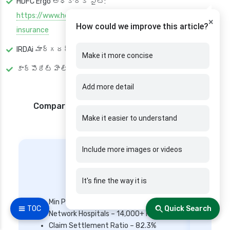
HDFC Ergo అధికారిక సైట్:
https://www.hdfcergo.com/group-insurance/group-health-
×
How could we improve this article?
insurance
IRDAi మార్గదర్శకాలు:
https://www.irdai.gov.in/
Make it more concise
కార్పొరేట్ హెల్త్ ట్రెండ్స్ 2025 – ఇండియా హెచ్‌ఆర్ జర్నల్
Add more detail
Compare & Apply Best Health Insurance
Providers in India
Make it easier to understand
Include more images or videos
It's fine the way it is
Star Health
Min Premium – ₹ 3600/year
☰ TOC
Quick Search
Network Hospitals – 14,000+ hospitals
Mi
Claim Settlement Ratio – 82.3%