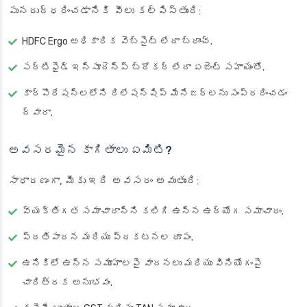
పునరుద్ధరించడానికి వీలు కల్పిస్తుంది:
HDFC Ergo అధికారిక వెబ్‌సైట్ లేదా బ్రాంచ్.
సర్టిఫైడ్ ఇన్సూరెన్స్ బ్రోకర్ లేదా ఏజెంట్ సహాయంతో.
కార్పొరేషన్లలోని రిలేషన్‌షిప్ మేనేజర్లను సంప్రదించడం
ద్వారా.
అవసరమైన కాగితాలు ఏమిటి?
సాధారణంగా, మీకు ఇది అవసరం అవుతుంది:
వ్యక్తిగత సమాచారాన్ని కలిగి ఉన్న ఉద్యోగ సమాచారం.
ప్రతిపాదన మరియు ప్రకటనల రూపం.
ఉనికిలో ఉన్న సమూహాలపై వాదనలు మరియు వినియోగంపై
చారిత్రక అనుభవం.