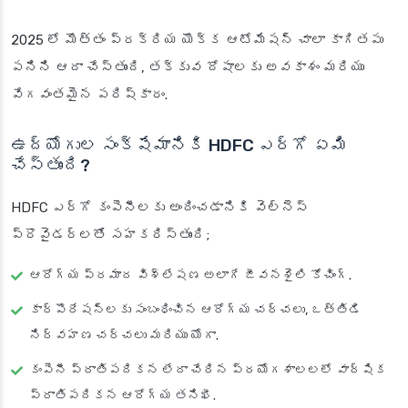
2025 లో మొత్తం ప్రక్రియ యొక్క ఆటోమేషన్ చాలా కాగితపు
పనిని ఆదా చేస్తుంది, తక్కువ దోషాలకు అవకాశం మరియు
వేగవంతమైన పరిష్కారం.
ఉద్యోగుల సంక్షేమానికి HDFC ఎర్గో ఏమి
చేస్తుంది?
HDFC ఎర్గో కంపెనీలకు అందించడానికి వెల్‌నెస్
ప్రొవైడర్లతో సహకరిస్తుంది;
ఆరోగ్య ప్రమాద విశ్లేషణ అలాగే జీవనశైలి కోచింగ్.
కార్పొరేషన్‌లకు సంబంధించిన ఆరోగ్య చర్చలు, ఒత్తిడి
నిర్వహణ చర్చలు మరియు యోగా.
కంపెనీ ప్రాతిపదికన లేదా చేరిన ప్రయోగశాలలలో వార్షిక
ప్రాతిపదికన ఆరోగ్య తనిఖీ.