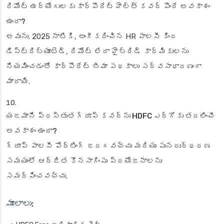
రిమోట్ ఉద్యోగులకు కార్పొరేట్ హెల్త్ కవర్ పొందే అవకాశం
ఉందా?
అవును. 2025 నాటికి, అంగీకరించిన HR పాలసీ కింద
డిస్ట్రిబ్యూటెడ్, రిమోట్ లేదా హైబ్రిడ్ కార్మికులను
నియమించడంతో కార్పొరేట్ బీమా పథకాలు సర్వసాధారణంగా
మారాయి.
యజమాని ప్రస్తుత గ్రూప్ కవర్‌ను HDFC ఎర్గోకు తరలించే
అవకాశం ఉందా?
గ్రూప్ పాలసీ పోర్టింగ్ జరగవచ్చు మరియు పునరుద్ధరణ
సమయంలో ఆర్జిత కొనసాగింపు ప్రయోజనాలను
సమర్పించవచ్చు.
మూలాలు: