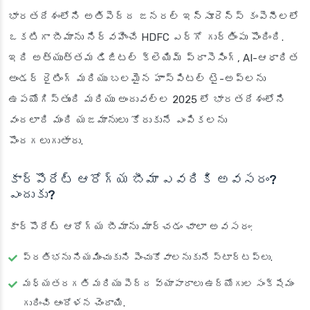
భారతదేశంలోని అతిపెద్ద జనరల్ ఇన్సూరెన్స్ కంపెనీలలో
ఒకటిగా బీమాను నిర్వహించే HDFC ఎర్గో గుర్తింపు పొందింది.
ఇది అత్యుత్తమ డిజిటల్ క్లెయిమ్ ప్రాసెసింగ్, AI-ఆధారిత
అండర్ రైటింగ్ మరియు బలమైన హాస్పిటల్ టై-అప్‌లను
ఉపయోగిస్తుంది మరియు అందువల్ల 2025 లో భారతదేశంలోని
వందలాది మంది యజమానులు కోరుకునే ఎంపికలను
పొందగలుగుతారు.
కార్పొరేట్ ఆరోగ్య బీమా ఎవరికి అవసరం?
ఎందుకు?
కార్పొరేట్ ఆరోగ్య బీమాను మార్చడం చాలా అవసరం:
ప్రతిభను నియమించుకుని పెంచుకోవాలనుకునే స్టార్టప్‌లు.
మధ్యతరగతి మరియు పెద్ద వ్యాపారాలు ఉద్యోగుల సంక్షేమం
గురించి ఆందోళన చెందాయి.