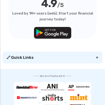
4.9
personal loan in tamilnadu
/5
personal loan in telangana
Loved by 1M+ users (web). Start your financial
personal loan in tirunelveli
journey today!
personal loan in trichy
personal loan in uttar pradesh
personal loan interest rates
personal loan with low salary
personal loans for medical emergency
🔗 Quick Links
+
sbi personal loan interest rates
shriram finance personal loan interest rate
---- We are Featured in ----
smfg india personal loan interest rate
tata capital personal loan interest rate
top 10 Personal loan apps
top10 rbi approved loan apps