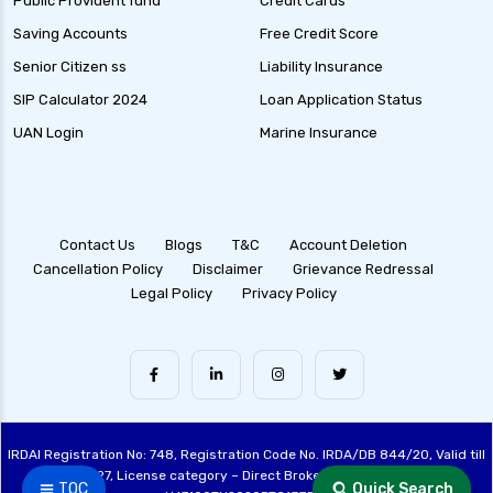
Public Provident fund
Credit Cards
Saving Accounts
Free Credit Score
Senior Citizen ss
Liability Insurance
SIP Calculator 2024
Loan Application Status
UAN Login
Marine Insurance
Contact Us
Blogs
T&C
Account Deletion
Cancellation Policy
Disclaimer
Grievance Redressal
Legal Policy
Privacy Policy
IRDAI Registration No: 748, Registration Code No. IRDA/DB 844/20, Valid till
28/06/2027, License category – Direct Broker (Life & General), CIN:
☰ TOC
Quick Search