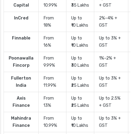
Capital
10.99%
₹35 Lakhs
+ GST
InCred
From
Up to
2%–4% +
18%
₹10 Lakhs
GST
Finnable
From
Up to
Up to 3% +
16%
₹10 Lakhs
GST
Poonawalla
From
Up to
1%–2% +
Fincorp
9.99%
₹30 Lakhs
GST
Fullerton
From
Up to
Up to 3% +
India
11.99%
₹25 Lakhs
GST
Axis
From
Up to
Up to 2.5%
Finance
13%
₹25 Lakhs
+ GST
Mahindra
From
Up to
Up to 3% +
Finance
10.99%
₹10 Lakhs
GST