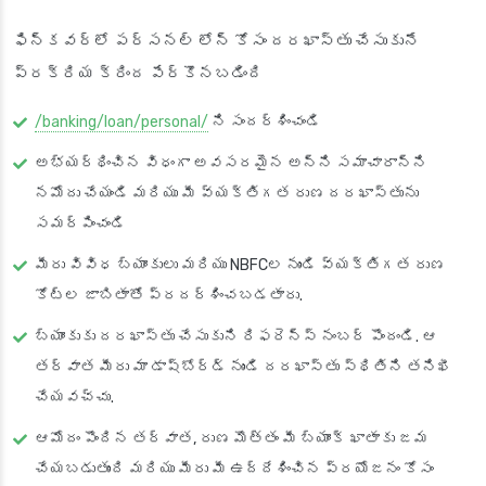
ఫిన్‌కవర్‌లో పర్సనల్ లోన్ కోసం దరఖాస్తు చేసుకునే
ప్రక్రియ క్రింద పేర్కొనబడింది
/banking/loan/personal/
ని సందర్శించండి
అభ్యర్థించిన విధంగా అవసరమైన అన్ని సమాచారాన్ని
నమోదు చేయండి మరియు మీ వ్యక్తిగత రుణ దరఖాస్తును
సమర్పించండి
మీరు వివిధ బ్యాంకులు మరియు NBFCల నుండి వ్యక్తిగత రుణ
కోట్‌ల జాబితాతో ప్రదర్శించబడతారు.
బ్యాంకుకు దరఖాస్తు చేసుకుని రిఫరెన్స్ నంబర్ పొందండి. ఆ
తర్వాత మీరు మా డాష్‌బోర్డ్ నుండి దరఖాస్తు స్థితిని తనిఖీ
చేయవచ్చు.
ఆమోదం పొందిన తర్వాత, రుణ మొత్తం మీ బ్యాంక్ ఖాతాకు జమ
చేయబడుతుంది మరియు మీరు మీ ఉద్దేశించిన ప్రయోజనం కోసం