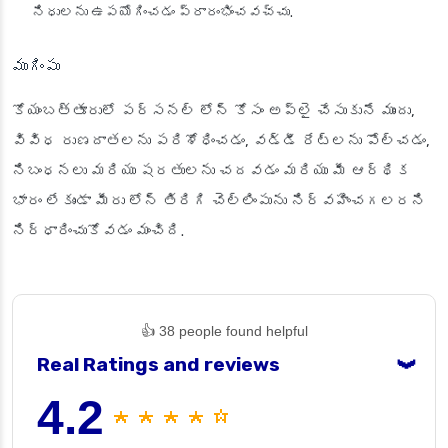
నిధులను ఉపయోగించడం ప్రారంభించవచ్చు.
ముగింపు
కోయంబత్తూరులో పర్సనల్ లోన్ కోసం అప్లై చేసుకునే ముందు,
వివిధ రుణదాతలను పరిశోధించడం, వడ్డీ రేట్లను పోల్చడం,
నిబంధనలు మరియు షరతులను చదవడం మరియు మీ ఆర్థిక
భారం లేకుండా మీరు లోన్ తిరిగి చెల్లింపును నిర్వహించగలరని
నిర్ధారించుకోవడం మంచిది.
👍 38 people found helpful
Real Ratings and reviews
❯
4.2
★ ★ ★ ★ ☆