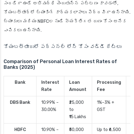
సందడిగా ఉండే అభివృద్ధి చెందుతున్న పట్టణం కావడంతో,
కోయంబత్తూర్‌లో బ్యాంకింగ్ కార్యకలాపాలు పెద్దవిగా ఉన్నాయి.
బ్యాంకులు మరియు NBFCల నుండి వ్యక్తిగత రుణం కోసం అనేక
ఎంపికలు ఉన్నాయి.
కోయంబత్తూరులో పర్సనల్ లోన్ కోసం వడ్డీ రేట్లు
Comparison of Personal Loan Interest Rates of
Banks (2025)
Bank
Interest
Loan
Processing
P
Rate
Amount
Fee
T
DBS Bank
10.99% –
₹25,000
1%–3% +
2
30.00%
to
GST
₹15 Lakhs
HDFC
10.90% –
₹50,000
Up to ₹6,500
2