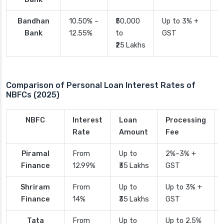
Bandhan
10.50% –
₹50,000
Up to 3% +
4
Bank
12.55%
to
GST
₹25 Lakhs
Comparison of Personal Loan Interest Rates of
NBFCs (2025)
NBFC
Interest
Loan
Processing
Rate
Amount
Fee
Piramal
From
Up to
2%–3% +
Finance
12.99%
₹35 Lakhs
GST
Shriram
From
Up to
Up to 3% +
Finance
14%
₹35 Lakhs
GST
Tata
From
Up to
Up to 2.5%