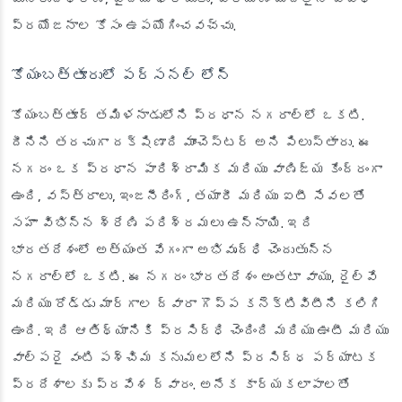
ప్రయోజనాల కోసం ఉపయోగించవచ్చు.
కోయంబత్తూరులో పర్సనల్ లోన్
కోయంబత్తూర్ తమిళనాడులోని ప్రధాన నగరాల్లో ఒకటి.
దీనిని తరచుగా దక్షిణాది మాంచెస్టర్ అని పిలుస్తారు. ఈ
నగరం ఒక ప్రధాన పారిశ్రామిక మరియు వాణిజ్య కేంద్రంగా
ఉంది, వస్త్రాలు, ఇంజనీరింగ్, తయారీ మరియు ఐటీ సేవలతో
సహా విభిన్న శ్రేణి పరిశ్రమలు ఉన్నాయి. ఇది
భారతదేశంలో అత్యంత వేగంగా అభివృద్ధి చెందుతున్న
నగరాల్లో ఒకటి. ఈ నగరం భారతదేశం అంతటా వాయు, రైల్వే
మరియు రోడ్డు మార్గాల ద్వారా గొప్ప కనెక్టివిటీని కలిగి
ఉంది. ఇది ఆతిథ్యానికి ప్రసిద్ధి చెందింది మరియు ఊటీ మరియు
వాల్పరై వంటి పశ్చిమ కనుమలలోని ప్రసిద్ధ పర్యాటక
ప్రదేశాలకు ప్రవేశ ద్వారం. అనేక కార్యకలాపాలతో