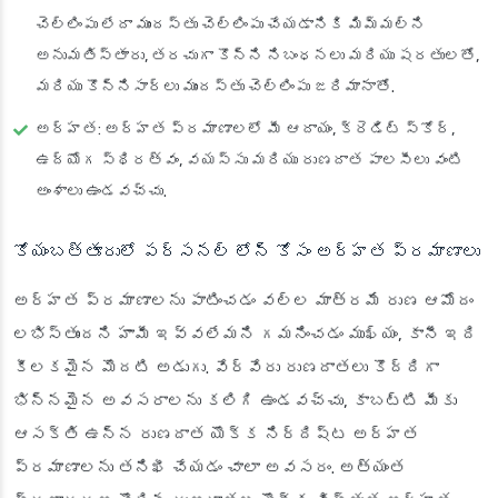
చెల్లింపు లేదా ముందస్తు చెల్లింపు చేయడానికి మిమ్మల్ని
అనుమతిస్తారు, తరచుగా కొన్ని నిబంధనలు మరియు షరతులతో,
మరియు కొన్నిసార్లు ముందస్తు చెల్లింపు జరిమానాతో.
అర్హత
: అర్హత ప్రమాణాలలో మీ ఆదాయం, క్రెడిట్ స్కోర్,
ఉద్యోగ స్థిరత్వం, వయస్సు మరియు రుణదాత పాలసీలు వంటి
అంశాలు ఉండవచ్చు.
కోయంబత్తూరులో పర్సనల్ లోన్ కోసం అర్హత ప్రమాణాలు
అర్హత ప్రమాణాలను పాటించడం వల్ల మాత్రమే రుణ ఆమోదం
లభిస్తుందని హామీ ఇవ్వలేమని గమనించడం ముఖ్యం, కానీ ఇది
కీలకమైన మొదటి అడుగు. వేర్వేరు రుణదాతలు కొద్దిగా
భిన్నమైన అవసరాలను కలిగి ఉండవచ్చు, కాబట్టి మీకు
ఆసక్తి ఉన్న రుణదాత యొక్క నిర్దిష్ట అర్హత
ప్రమాణాలను తనిఖీ చేయడం చాలా అవసరం. అత్యంత