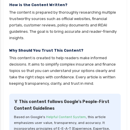
personal loan eligibility shriram
How is the Content Written?
The content is prepared by thoroughly researching multiple
personal loan eligibility tata capital
trustworthy sources such as official websites, financial
personal loan eligibility yes bank
portals, customer reviews, policy documents and IRDAI
guidelines. The goal is to bring accurate and reader-friendly
personal loan for ca
insights.
personal loan for defence personnel
Why Should You Trust This Content?
personal loan for doctors
This content is created to help readers make informed
personal loan for home renovation
decisions. It aims to simplify complex insurance and finance
personal loan for it professionals
topics so that you can understand your options clearly and
take the right steps with confidence. Every article is written
personal loan for marriage
keeping transparency, clarity, and trust in mind.
personal loan for nri
personal loan for pensioners
🏅 This content follows Google's People-First
Content Guidelines
personal loan for salaried individuals
Based on Google's
Helpful Content System
, this article
personal loan for self employed
emphasizes user value, transparency, and accuracy. It
personal loan for women
incorporates principles of E-E-A-T (Experience, Expertise,