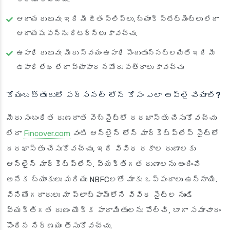
ఆదాయ రుజువు
: ఇది మీ జీతం స్లిప్‌లు, బ్యాంక్ స్టేట్‌మెంట్‌లు లేదా
ఆదాయపు పన్ను రిటర్న్‌లు కావచ్చు.
ఉపాధి రుజువు
: మీరు స్వయం ఉపాధి పొందుతున్నట్లయితే ఇది మీ
ఉపాధి లేఖ లేదా వ్యాపార నమోదు పత్రాలు కావచ్చు
కోయంబత్తూరులో పర్సనల్ లోన్ కోసం ఎలా అప్లై చేయాలి?
మీరు సంబంధిత రుణదాత వెబ్‌సైట్‌లో దరఖాస్తు చేసుకోవచ్చు
లేదా
Fincover.com
వంటి ఆన్‌లైన్ లోన్ మార్కెట్‌ప్లేస్ సైట్‌లో
దరఖాస్తు చేసుకోవచ్చు, ఇది వివిధ రకాల రుణాలకు
ఆన్‌లైన్ మార్కెట్‌ప్లేస్. వ్యక్తిగత రుణాలను అందించే
అనేక బ్యాంకులు మరియు NBFCలతో మాకు ఒప్పందాలు ఉన్నాయి.
వినియోగదారులు మా ప్లాట్‌ఫామ్‌లోని వివిధ సైట్‌ల నుండి
వ్యక్తిగత రుణం యొక్క పారామితులను పోల్చి, బాగా సమాచారం
పొందిన నిర్ణయం తీసుకోవచ్చు.