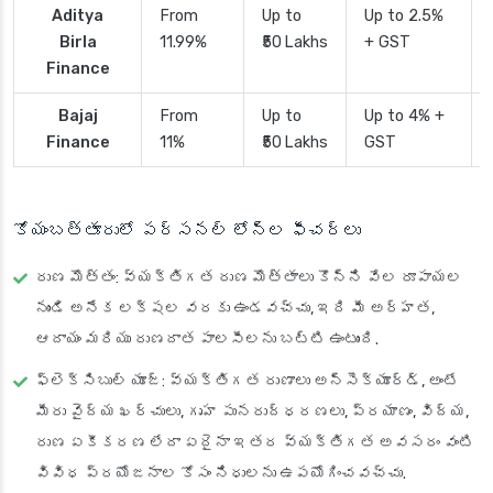
Aditya
From
Up to
Up to 2.5%
Birla
11.99%
₹50 Lakhs
+ GST
Finance
Bajaj
From
Up to
Up to 4% +
Finance
11%
₹50 Lakhs
GST
కోయంబత్తూరులో పర్సనల్ లోన్ల ఫీచర్లు
రుణ మొత్తం
: వ్యక్తిగత రుణ మొత్తాలు కొన్ని వేల రూపాయల
నుండి అనేక లక్షల వరకు ఉండవచ్చు, ఇది మీ అర్హత,
ఆదాయం మరియు రుణదాత పాలసీలను బట్టి ఉంటుంది.
ఫ్లెక్సిబుల్ యూజ్
: వ్యక్తిగత రుణాలు అన్‌సెక్యూర్డ్, అంటే
మీరు వైద్య ఖర్చులు, గృహ పునరుద్ధరణలు, ప్రయాణం, విద్య,
రుణ ఏకీకరణ లేదా ఏదైనా ఇతర వ్యక్తిగత అవసరం వంటి
వివిధ ప్రయోజనాల కోసం నిధులను ఉపయోగించవచ్చు.