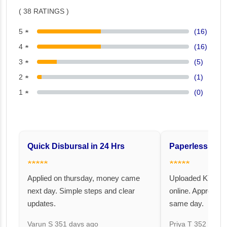
( 38 RATINGS )
5 ★
(16)
4 ★
(16)
3 ★
(5)
2 ★
(1)
1 ★
(0)
Quick Disbursal in 24 Hrs
Paperless and 
★★★★★
★★★★★
Applied on thursday, money came
Uploaded KYC an
next day. Simple steps and clear
online. Approval 
updates.
same day.
Varun S
351 days ago
Priya T
352 days 