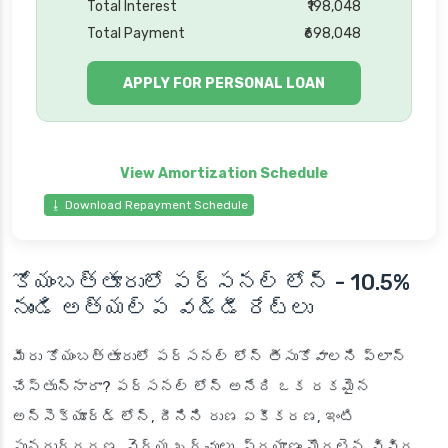
Total Interest
₹198,048
Total Payment
₹698,048
APPLY FOR PERSONAL LOAN
⭳ Download Repayment Schedule
కోయంబత్తూరులో పర్సనల్ లోన్ - 10.5%
నుండి అత్యల్ప వడ్డీ రేట్లు
మీరు కోయంబత్తూరులో పర్సనల్ లోన్ తీసుకోవాలని ప్లాన్
చేస్తున్నారా? పర్సనల్ లోన్ అనేది ఒక రకమైన
అన్‌సెక్యూర్డ్ లోన్, దీనిని రుణ ఏకీకరణ, ఇంటి
పునరుద్ధరణ, వైద్య ఖర్చులు, ప్రయాణం మొదలైన వివిధ