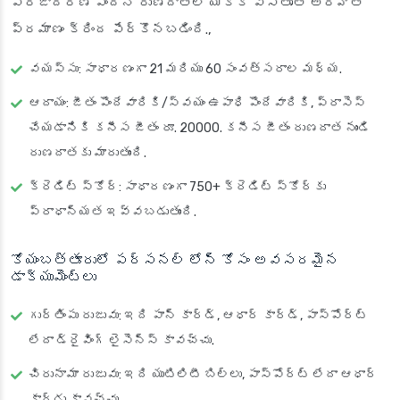
ప్రజాదరణ పొందిన రుణదాతల యొక్క విస్తృత అర్హత
ప్రమాణం క్రింద పేర్కొనబడింది.,
వయస్సు
: సాధారణంగా 21 మరియు 60 సంవత్సరాల మధ్య.
ఆదాయం
: జీతం పొందేవారికి/స్వయం ఉపాధి పొందేవారికి, ప్రాసెస్
చేయడానికి కనీస జీతం రూ. 20000. కనీస జీతం రుణదాత నుండి
రుణదాతకు మారుతుంది.
క్రెడిట్ స్కోర్
: సాధారణంగా 750+ క్రెడిట్ స్కోర్‌కు
ప్రాధాన్యత ఇవ్వబడుతుంది.
కోయంబత్తూరులో పర్సనల్ లోన్ కోసం అవసరమైన
డాక్యుమెంట్లు
గుర్తింపు రుజువు
: ఇది పాన్ కార్డ్, ఆధార్ కార్డ్, పాస్‌పోర్ట్
లేదా డ్రైవింగ్ లైసెన్స్ కావచ్చు.
చిరునామా రుజువు
: ఇది యుటిలిటీ బిల్లు, పాస్‌పోర్ట్ లేదా ఆధార్
కార్డు కావచ్చు.