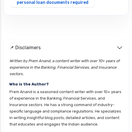
personal loan documents required
personal loan eligibility
Personal loan emi calculator
Personal loan interest rate
personal loan application process
📌 Disclaimers
personal loan eligibility axis
personal loan eligibility cholamandalam
Written by Prem Anand, a content writer with over 10+ years of
experience in the Banking, Financial Services, and Insurance
finance
sectors.
personal loan eligibility hdfc
Who is the Author?
personal loan eligibility icici
Prem Anand is a seasoned content writer with over 10+ years
personal loan eligibility idfc
of experience in the Banking, Financial Services, and
Insurance sectors. He has a strong command of industry-
personal loan eligibility incred
specific language and compliance regulations. He specializes
personal loan eligibility indusind bank
in writing insightful blog posts, detailed articles, and content
that educates and engages the Indian audience.
personal loan eligibility kotak