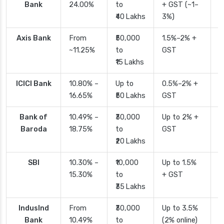
Bank
24.00%
to
+ GST (~1–
₹40 Lakhs
3%)
Axis Bank
From
₹50,000
1.5%–2% +
2
~11.25%
to
GST
₹15 Lakhs
ICICI Bank
10.80% –
Up to
0.5%–2% +
2
16.65%
₹50 Lakhs
GST
Bank of
10.49% –
₹30,000
Up to 2% +
4
Baroda
18.75%
to
GST
₹20 Lakhs
SBI
10.30% –
₹10,000
Up to 1.5%
2
15.30%
to
+ GST
d
₹35 Lakhs
IndusInd
From
₹30,000
Up to 3.5%
2
Bank
10.49%
to
(2% online)