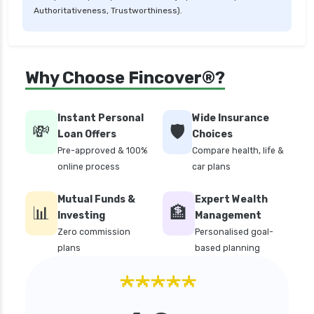
Authoritativeness, Trustworthiness).
personal loan in 10 minutes
personal loan in andhra pradesh
personal loan in bangalore
Why Choose Fincover®?
personal loan in chennai
personal loan in cochin
Instant Personal
Wide Insurance
💸
🛡️
personal loan in delhi
Loan Offers
Choices
Pre-approved & 100%
Compare health, life &
personal loan in hyderabad
online process
car plans
personal loan in karnataka
Mutual Funds &
Expert Wealth
personal loan in kerala
📊
🏦
Investing
Management
personal loan in lucknow
Zero commission
Personalised goal-
plans
based planning
personal loan in madurai
★★★★★
personal loan in maharashtra
personal loan in mumbai