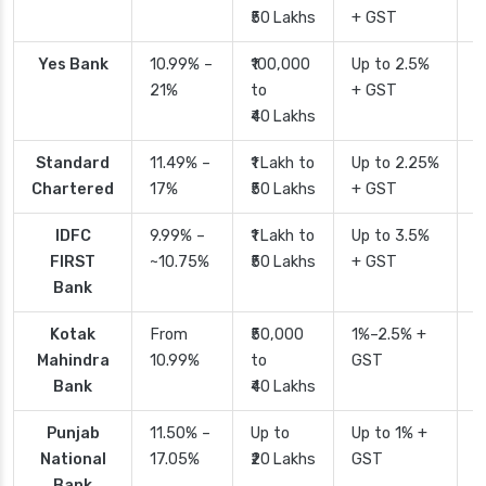
₹50 Lakhs
+ GST
Yes Bank
10.99% –
₹100,000
Up to 2.5%
2
21%
to
+ GST
₹40 Lakhs
Standard
11.49% –
₹1 Lakh to
Up to 2.25%
4
Chartered
17%
₹50 Lakhs
+ GST
IDFC
9.99% –
₹1 Lakh to
Up to 3.5%
2
FIRST
~10.75%
₹50 Lakhs
+ GST
Bank
Kotak
From
₹50,000
1%–2.5% +
2
Mahindra
10.99%
to
GST
Bank
₹40 Lakhs
Punjab
11.50% –
Up to
Up to 1% +
2
National
17.05%
₹20 Lakhs
GST
Bank