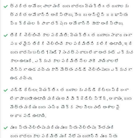
త్వరిత ఆమోదం
: చాలా మంది రుణదాతలు వ్యక్తిగత రుణాలకు
త్వరిత ఆమోదాన్ని అందిస్తారు, కొందరు ఆన్‌లైన్ దరఖాస్తు
ప్రక్రియల ద్వారా తక్షణ ఆమోదాన్ని కూడా అందిస్తారు.
తిరిగి చెల్లించే కాలపరిమితి
: వ్యక్తిగత రుణాలు సాధారణంగా
సరళమైన తిరిగి చెల్లించే కాలపరిమితిని కలిగి ఉంటాయి, ఇది
రుణదాతను బట్టి 1 నుండి 7 సంవత్సరాలు లేదా అంతకంటే ఎక్కువ
కాలం ఉంటుంది. ఎక్కువ కాలపరిమితి నెలవారీ వాయిదాలలో
చిన్నగా ఉండవచ్చు కానీ మొత్తం వడ్డీ చెల్లింపులు ఎక్కువగా
ఉండవచ్చు.
వడ్డీ రేట్లు
: వ్యక్తిగత రుణాలకు వడ్డీ రేట్లు స్థిరంగా
లేదా మారుతూ ఉంటాయి మరియు అవి మీ క్రెడిట్ స్కోర్, ఆదాయం, రుణ
మొత్తం మరియు రుణ సంస్థ యొక్క పాలసీలు వంటి అంశాలపై
ఆధారపడి ఉంటాయి.
ముందస్తు చెల్లింపు మరియు ముందస్తు చెల్లింపు
: కొంతమంది
రుణదాతలు కాలపరిమితి ముగిసేలోపు రుణాన్ని ముందస్తు