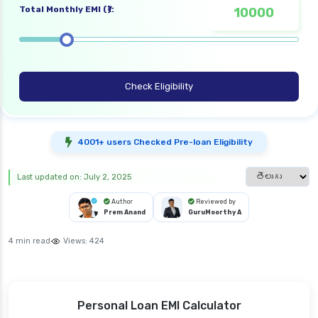
Total Monthly EMI (₹):
Check Eligibility
4001+ users Checked Pre-loan Eligibility
Select languag
Last updated on: July 2, 2025
Author
Reviewed by
Prem Anand
GuruMoorthy A
4 min read
Views:
424
Personal Loan EMI Calculator