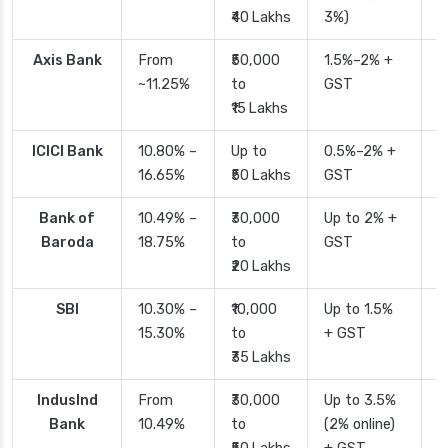
₹40 Lakhs
3%)
Axis Bank
From
₹50,000
1.5%–2% +
2
~11.25%
to
GST
₹15 Lakhs
ICICI Bank
10.80% –
Up to
0.5%–2% +
2
16.65%
₹50 Lakhs
GST
Bank of
10.49% –
₹30,000
Up to 2% +
4
Baroda
18.75%
to
GST
₹20 Lakhs
SBI
10.30% –
₹10,000
Up to 1.5%
2
15.30%
to
+ GST
d
₹35 Lakhs
IndusInd
From
₹30,000
Up to 3.5%
2
Bank
10.49%
to
(2% online)