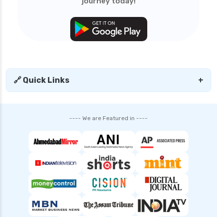
journey today!
personal loan in tirunelveli
personal loan in trichy
personal loan in uttar pradesh
personal loan interest rates
personal loan with low salary
🔗 Quick Links
+
personal loans for medical emergency
sbi personal loan interest rates
---- We are Featured in ----
smfg india personal loan interest rate
tata capital personal loan interest rate
top 10 Personal loan apps
top10 rbi approved loan apps
what is a personal loan