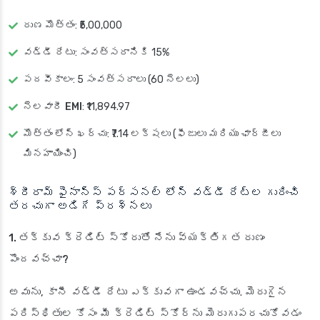
రుణ మొత్తం
: ₹5,00,000
వడ్డీ రేటు
: సంవత్సరానికి 15%
పదవీకాలం
: 5 సంవత్సరాలు (60 నెలలు)
నెలవారీ EMI
: ₹11,894.97
మొత్తం లోన్ ఖర్చు
: ₹7.14 లక్షలు (ఫీజులు మరియు ఛార్జీలు
మినహాయించి)
శ్రీరామ్ ఫైనాన్స్ పర్సనల్ లోన్ వడ్డీ రేట్ల గురించి
తరచుగా అడిగే ప్రశ్నలు
1. తక్కువ క్రెడిట్ స్కోరుతో నేను వ్యక్తిగత రుణం
పొందవచ్చా?
అవును, కానీ వడ్డీ రేటు ఎక్కువగా ఉండవచ్చు. మెరుగైన
పరిస్థితుల కోసం మీ క్రెడిట్ స్కోర్‌ను మెరుగుపరచుకోవడం