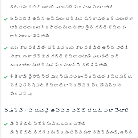
రేట్లను కలిగి ఉంటాయి ఎందుకంటే ప్రమాదం పెరుగుతుంది.
ఇప్పటికే ఉన్న అప్పులు:
తక్కువ పునరావృత ఖర్చులు లేదా
బాధ్యతలు రుణగ్రహీతలను అనుకూలమైన వడ్డీ రేట్లకు
అర్హులుగా చేస్తాయి.
రుణ కాలపరిమితి:
తక్కువ రుణ కాలపరిమితి ఉన్న వాటికి
సాధారణంగా తక్కువ వడ్డీ రేట్లు ఉంటాయి ఎందుకంటే అవి
రుణదాతలకు తక్కువ ప్రమాదాన్ని కలిగిస్తాయి.
శ్రీరామ్ ఫైనాన్స్‌తో ముందస్తు సంబంధం:
ప్రస్తుత కస్టమర్‌లు
ప్రిఫరెన్షియల్ రేట్లు లేదా ప్రత్యేక ప్రమోషన్‌లను
పొందవచ్చు.
వ్యక్తిగత రుణంపై ఉత్తమ వడ్డీ రేటును ఎలా పొందాలి
మీ క్రెడిట్ స్కోర్‌ను మెరుగుపరచుకోండి
మీ క్రెడిట్ నివేదికను క్రమం తప్పకుండా సమీక్షించండి, ఉన్న