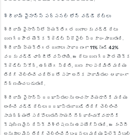
శ్రీరామ్ ఫైనాన్స్ పర్సనల్ లోన్ వడ్డీ రేట్లు
శ్రీరామ్ ఫైనాన్స్
లో వ్యక్తిగత రుణాలకు వడ్డీ రేటు
రుణగ్రహీత యొక్క క్రెడిట్ ప్రొఫైల్ ప్రకారం మారుతుంది.
శ్రీరామ్ వ్యక్తిగత రుణాలు సాధారణంగా
11% నుండి 42%
వరకు వడ్డీ ఛార్జీతో వస్తాయి. ఈ రేటు రుణగ్రహీత యొక్క
క్రెడిట్ స్కోర్, ఉద్యోగ స్థితి, రుణ కాలపరిమితి మరియు
తిరిగి చెల్లించే చరిత్రతో సహా అనేక పారామితుల ఆధారంగా
నిర్ణయించబడుతుంది.
శ్రీరామ్ ఫైనాన్స్ దరఖాస్తులను అంచనా వేయడానికి మరియు
అందించే వడ్డీ రేట్లు దరఖాస్తుదారుడి తిరిగి చెల్లించే
సామర్థ్యంతో సరిపోలుతున్నాయని నిర్ధారించుకోవడానికి
క్షుణ్ణమైన రిస్క్ విశ్లేషణను ఉపయోగిస్తుంది. ఈ కంపెనీ
అనుకూలమైన తిరిగి చెల్లించే నిబంధనలు
మరియు
ఫ్లెక్సిబుల్