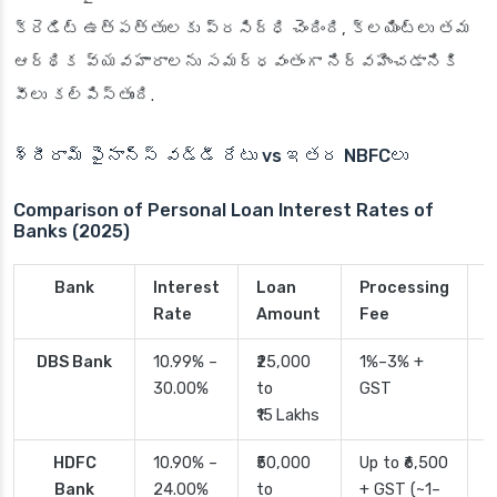
క్రెడిట్ ఉత్పత్తులకు
ప్రసిద్ధి చెందింది, క్లయింట్లు తమ
ఆర్థిక వ్యవహారాలను సమర్ధవంతంగా నిర్వహించడానికి
వీలు కల్పిస్తుంది.
శ్రీరామ్ ఫైనాన్స్ వడ్డీ రేటు vs ఇతర NBFCలు
Comparison of Personal Loan Interest Rates of
Banks (2025)
Bank
Interest
Loan
Processing
P
Rate
Amount
Fee
T
DBS Bank
10.99% –
₹25,000
1%–3% +
2
30.00%
to
GST
₹15 Lakhs
HDFC
10.90% –
₹50,000
Up to ₹6,500
2
Bank
24.00%
to
+ GST (~1–