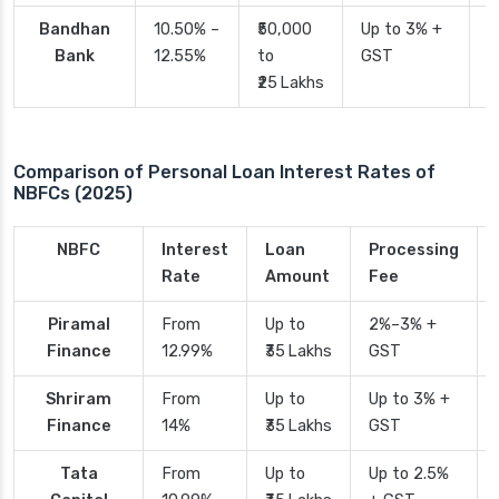
Bandhan
10.50% –
₹50,000
Up to 3% +
4
Bank
12.55%
to
GST
₹25 Lakhs
Comparison of Personal Loan Interest Rates of
NBFCs (2025)
NBFC
Interest
Loan
Processing
Rate
Amount
Fee
Piramal
From
Up to
2%–3% +
Finance
12.99%
₹35 Lakhs
GST
Shriram
From
Up to
Up to 3% +
Finance
14%
₹35 Lakhs
GST
Tata
From
Up to
Up to 2.5%