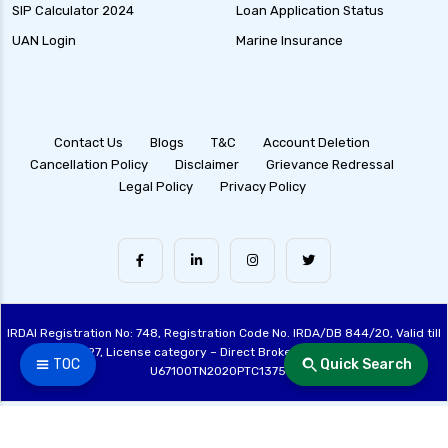
SIP Calculator 2024
Loan Application Status
UAN Login
Marine Insurance
Contact Us
Blogs
T&C
Account Deletion
Cancellation Policy
Disclaimer
Grievance Redressal
Legal Policy
Privacy Policy
IRDAI Registration No: 748, Registration Code No. IRDA/DB 844/20, Valid till
28/06/2027, License category – Direct Broker (Life & General), CIN:
☰ TOC
Quick Search
U67100TN2020PTC137515
Made with ❤️ by the Fincover Team | © Copyright 2026 Fincover. All Rights
Reserved.