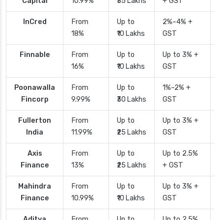
Capital
10.99%
₹35 Lakhs
+ GST
InCred
From
Up to
2%–4% +
18%
₹10 Lakhs
GST
Finnable
From
Up to
Up to 3% +
16%
₹10 Lakhs
GST
Poonawalla
From
Up to
1%–2% +
Fincorp
9.99%
₹30 Lakhs
GST
Fullerton
From
Up to
Up to 3% +
India
11.99%
₹25 Lakhs
GST
Axis
From
Up to
Up to 2.5%
Finance
13%
₹25 Lakhs
+ GST
Mahindra
From
Up to
Up to 3% +
Finance
10.99%
₹10 Lakhs
GST
Aditya
From
Up to
Up to 2.5%