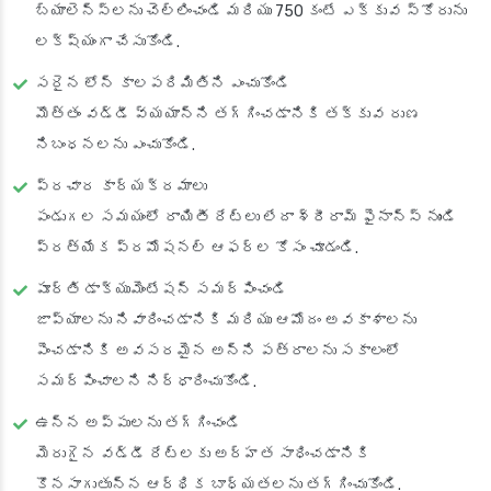
బ్యాలెన్స్‌లను చెల్లించండి మరియు 750 కంటే ఎక్కువ స్కోరును
లక్ష్యంగా చేసుకోండి.
సరైన లోన్ కాలపరిమితిని ఎంచుకోండి
మొత్తం వడ్డీ వ్యయాన్ని తగ్గించడానికి తక్కువ రుణ
నిబంధనలను ఎంచుకోండి.
ప్రచార కార్యక్రమాలు
పండుగల సమయంలో రాయితీ రేట్లు లేదా శ్రీరామ్ ఫైనాన్స్ నుండి
ప్రత్యేక ప్రమోషనల్ ఆఫర్ల కోసం చూడండి.
పూర్తి డాక్యుమెంటేషన్ సమర్పించండి
జాప్యాలను నివారించడానికి మరియు ఆమోదం అవకాశాలను
పెంచడానికి అవసరమైన అన్ని పత్రాలను సకాలంలో
సమర్పించాలని నిర్ధారించుకోండి.
ఉన్న అప్పులను తగ్గించండి
మెరుగైన వడ్డీ రేట్లకు అర్హత సాధించడానికి
కొనసాగుతున్న ఆర్థిక బాధ్యతలను తగ్గించుకోండి.