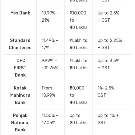
₹50 Lakhs
+ GST
Yes Bank
10.99% –
₹100,000
Up to 2.5%
2
21%
to
+ GST
₹40 Lakhs
Standard
11.49% –
₹1 Lakh to
Up to 2.25%
4
Chartered
17%
₹50 Lakhs
+ GST
IDFC
9.99% –
₹1 Lakh to
Up to 3.5%
2
FIRST
~10.75%
₹50 Lakhs
+ GST
Bank
Kotak
From
₹50,000
1%–2.5% +
2
Mahindra
10.99%
to
GST
Bank
₹40 Lakhs
Punjab
11.50% –
Up to
Up to 1% +
2
National
17.05%
₹20 Lakhs
GST
Bank