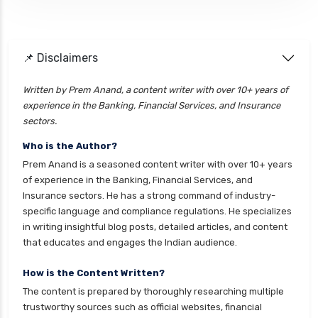
Personal loan interest rate
personal loan application process
📌 Disclaimers
personal loan eligibility axis
personal loan eligibility cholamandalam
Written by Prem Anand, a content writer with over 10+ years of
experience in the Banking, Financial Services, and Insurance
finance
sectors.
personal loan eligibility hdfc
Who is the Author?
personal loan eligibility icici
Prem Anand is a seasoned content writer with over 10+ years
personal loan eligibility idfc
of experience in the Banking, Financial Services, and
Insurance sectors. He has a strong command of industry-
personal loan eligibility incred
specific language and compliance regulations. He specializes
personal loan eligibility indusind bank
in writing insightful blog posts, detailed articles, and content
that educates and engages the Indian audience.
personal loan eligibility kotak
personal loan eligibility shriram
How is the Content Written?
The content is prepared by thoroughly researching multiple
personal loan eligibility tata capital
trustworthy sources such as official websites, financial
personal loan eligibility yes bank