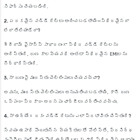
సిఫార్సు చేయబడింది.
2. ఏ రకమైన వడ్డీ రేట్లు అందించబడతాయి—స్థిరమైనదా
లేదా తేలియాడేదా?
శ్రీరామ్ ఫైనాన్స్ సాధారణంగా స్థిర వడ్డీ రేట్లను
అందిస్తుంది, రుణ కాలవ్యవధి అంతటా స్థిరమైన EMIలను
నిర్ధారిస్తుంది.
3. నా రుణంపై ముందస్తు చెల్లింపులు చేయవచ్చా?
అవును, ముందస్తు చెల్లింపులు అనుమతించబడతాయి, కానీ రుణ
ఒప్పందం ప్రకారం అదనపు ఛార్జీలు వర్తించవచ్చు.
4. నా ఉద్యోగ రకం వడ్డీ రేటును ఎలా ప్రభావితం చేస్తుంది?
స్వయం ఉపాధి పొందుతున్న వ్యక్తులతో పోలిస్తే, ప్రసిద్ధ
కంపెనీల నుండి జీతం పొందే ఉద్యోగులకు వారి స్థిరమైన ఆదాయం