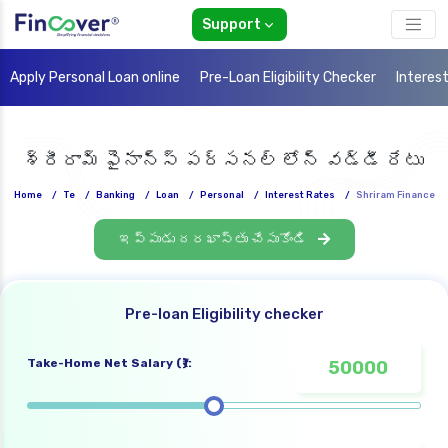
Support
Apply Personal Loan online
Pre-Loan Eligibility Checker
Interes
శ్రీరామ్ ఫైనాన్స్ పర్సనల్ లోన్ వడ్డీ రేటు
Home
/
Te
/
Banking
/
Loan
/
Personal
/
Interest Rates
/
Shriram Finance
ఇప్పుడు దరఖాస్తు చేసుకోండి
Pre-loan Eligibility checker
Take-Home Net Salary (₹):