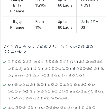
Birla
11.99%
₹50 Lakhs
+ GST
Finance
Bajaj
From
Up to
Up to 4% +
Finance
11%
₹50 Lakhs
GST
వ్యక్తిగత రుణ వడ్డీ రేట్లను ప్రభావితం చేసే
వేరియబుల్స్
క్రెడిట్ స్కోర్:
అధిక క్రెడిట్ స్కోర్ (750 మరియు అంతకంటే
ఎక్కువ) ఆర్థిక క్రమశిక్షణను ప్రతిబింబిస్తుంది మరియు
సాధారణంగా తక్కువ వడ్డీ రేట్లకు దారితీస్తుంది.
ఆదాయ వనరు మరియు స్థిరత్వం:
పేరున్న యజమాని లేదా
వ్యాపారం నుండి క్రమం తప్పకుండా వచ్చే ఆదాయం మెరుగైన రేట్ల
గురించి చర్చించే అవకాశాలను పెంచుతుంది.
రుణ మొత్తం:
పెద్ద రుణ మొత్తాలు తరచుగా అధిక వడ్డీ