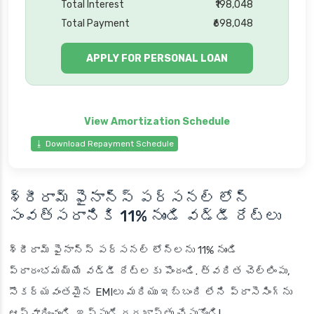
Total Interest
₹198,048
Total Payment
₹698,048
APPLY FOR PERSONAL LOAN
⭳ Download Repayment Schedule
శ్రీరామ్ ఫైనాన్స్ పర్సనల్ లోన్
సంవత్సరానికి 11% నుండి వడ్డీ రేట్లు
శ్రీరామ్ ఫైనాన్స్
పర్సనల్ లోన్లను 11% నుండి
ప్రారంభమయ్యే వడ్డీ రేట్లకు పొందండి. త్వరిత చెల్లింపు,
సౌకర్యవంతమైన EMIలు మరియు ఇబ్బంది లేని ప్రాసెసింగ్‌ను
ఆస్వాదించండి. ఇప్పుడే దరఖాస్తు చేసుకోండి!