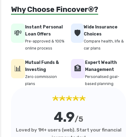
personal loan in bangalore
Why Choose Fincover®?
personal loan in chennai
personal loan in cochin
Instant Personal
Wide Insurance
💸
🛡️
personal loan in coimbatore
Loan Offers
Choices
Pre-approved & 100%
Compare health, life &
personal loan in delhi
online process
car plans
personal loan in hyderabad
Mutual Funds &
Expert Wealth
personal loan in karnataka
📊
🏦
Investing
Management
personal loan in kerala
Zero commission
Personalised goal-
plans
based planning
personal loan in lucknow
★★★★★
personal loan in madurai
personal loan in maharashtra
4.9
personal loan in mumbai
/5
personal loan in tamilnadu
Loved by 1M+ users (web). Start your financial
personal loan in telangana