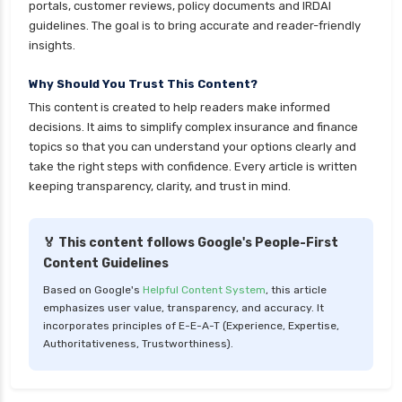
portals, customer reviews, policy documents and IRDAI
guidelines. The goal is to bring accurate and reader-friendly
personal loan for ca
insights.
personal loan for defence personnel
Why Should You Trust This Content?
personal loan for doctors
This content is created to help readers make informed
personal loan for home renovation
decisions. It aims to simplify complex insurance and finance
personal loan for it professionals
topics so that you can understand your options clearly and
take the right steps with confidence. Every article is written
personal loan for marriage
keeping transparency, clarity, and trust in mind.
personal loan for nri
personal loan for pensioners
🏅 This content follows Google's People-First
Content Guidelines
personal loan for salaried individuals
Based on Google's
Helpful Content System
, this article
personal loan for self employed
emphasizes user value, transparency, and accuracy. It
personal loan for women
incorporates principles of E-E-A-T (Experience, Expertise,
Authoritativeness, Trustworthiness).
personal loan in 10 minutes
personal loan in andhra pradesh