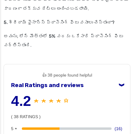
కారణంగా తక్కువ రేట్లు అందించబడతాయి.
5. శ్రీరామ్ ఫైనాన్స్ ప్రాసెసింగ్ ఫీజు వసూలు చేస్తుందా?
అవును, లోన్ మొత్తంలో
5%
వరకు ఒకేసారి ప్రాసెసింగ్ ఫీజు
వర్తిస్తుంది.
👍 38 people found helpful
Real Ratings and reviews
❯
4.2
★ ★ ★ ★ ☆
( 38 RATINGS )
5 ★
(16)