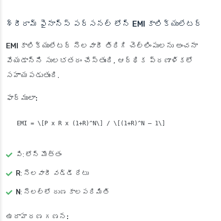
శ్రీరామ్ ఫైనాన్స్ పర్సనల్ లోన్ EMI కాలిక్యులేటర్
EMI కాలిక్యులేటర్
నెలవారీ తిరిగి చెల్లింపులను అంచనా
వేయడాన్ని సులభతరం చేస్తుంది, ఆర్థిక ప్రణాళికలో
సహాయపడుతుంది.
ఫార్ములా:
 EMI = \[P x R x (1+R)^N\] / \[(1+R)^N – 1\]

పి
: లోన్ మొత్తం
R
: నెలవారీ వడ్డీ రేటు
N
: నెలల్లో రుణ కాలపరిమితి
ఉదాహరణ గణన: