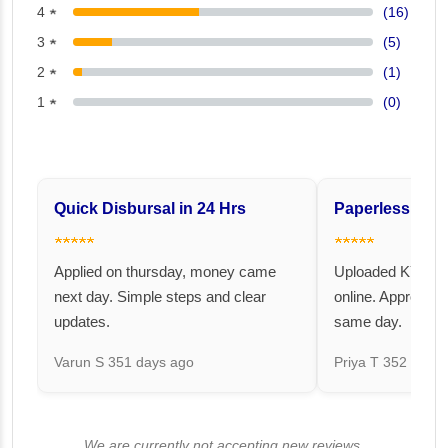
4 ★
(16)
3 ★
(5)
2 ★
(1)
1 ★
(0)
Quick Disbursal in 24 Hrs
Paperless and 
★★★★★
★★★★★
Applied on thursday, money came
Uploaded KYC an
next day. Simple steps and clear
online. Approval 
updates.
same day.
Varun S
351 days ago
Priya T
352 days 
We are currently not accepting new reviews.