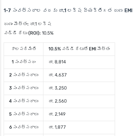
1-7 సంవత్సరాల వరకు రూ.1 లక్ష వ్యక్తిగత రుణ EMI
రుణం మొత్తం:
రూ.1 లక్ష
వడ్డీ రేటు (ROI):
10.5%
కాలపరిమితి
10.5% వడ్డీ రేటుతో EMI మొత్తం
1 సంవత్సరం
రూ. 8,814
2 సంవత్సరాలు
రూ. 4,637
3 సంవత్సరాలు
రూ. 3,250
4 సంవత్సరాలు
రూ. 2,560
5 సంవత్సరాలు
రూ. 2,149
6 సంవత్సరాలు
రూ. 1,877