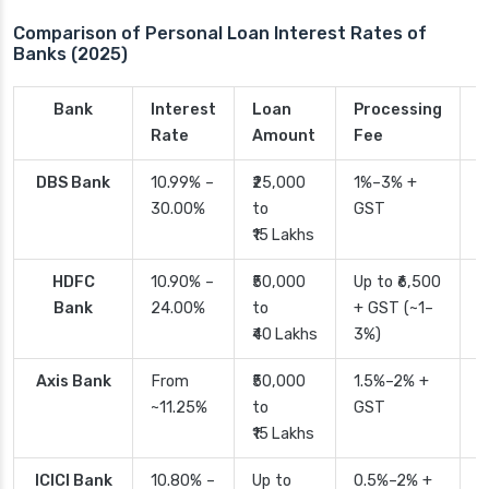
Comparison of Personal Loan Interest Rates of
Banks (2025)
Bank
Interest
Loan
Processing
P
Rate
Amount
Fee
T
DBS Bank
10.99% –
₹25,000
1%–3% +
2
30.00%
to
GST
₹15 Lakhs
HDFC
10.90% –
₹50,000
Up to ₹6,500
2
Bank
24.00%
to
+ GST (~1–
₹40 Lakhs
3%)
Axis Bank
From
₹50,000
1.5%–2% +
2
~11.25%
to
GST
₹15 Lakhs
ICICI Bank
10.80% –
Up to
0.5%–2% +
2