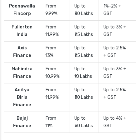
Poonawalla
From
Up to
1%–2% +
Fincorp
9.99%
₹30 Lakhs
GST
Fullerton
From
Up to
Up to 3% +
India
11.99%
₹25 Lakhs
GST
Axis
From
Up to
Up to 2.5%
Finance
13%
₹25 Lakhs
+ GST
Mahindra
From
Up to
Up to 3% +
Finance
10.99%
₹10 Lakhs
GST
Aditya
From
Up to
Up to 2.5%
Birla
11.99%
₹50 Lakhs
+ GST
Finance
Bajaj
From
Up to
Up to 4% +
Finance
11%
₹50 Lakhs
GST