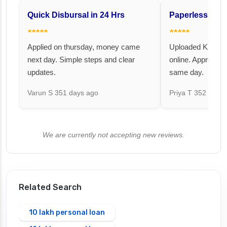
Quick Disbursal in 24 Hrs
Paperless and 
★★★★★
★★★★★
Applied on thursday, money came
Uploaded KYC an
next day. Simple steps and clear
online. Approval 
updates.
same day.
Varun S
351 days ago
Priya T
352 days 
We are currently not accepting new reviews.
Related Search
10 lakh personal loan