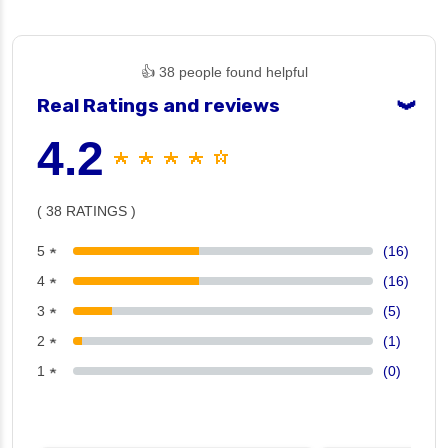
👍 38 people found helpful
Real Ratings and reviews
❯
4.2
★ ★ ★ ★ ☆
( 38 RATINGS )
5 ★
(16)
4 ★
(16)
3 ★
(5)
2 ★
(1)
1 ★
(0)