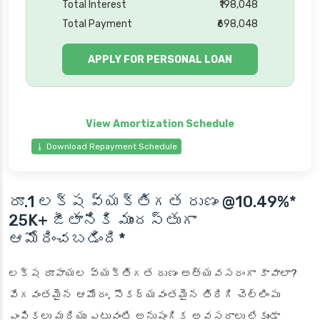
Total Interest
₹198,048
Total Payment
₹698,048
APPLY FOR PERSONAL LOAN
⭳ Download Repayment Schedule
రూ.1 లక్ష వ్యక్తిగత రుణం
@10.49%*
25K+ జీతానికి ముందస్తుగా
ఆమోదించబడింది*
లక్ష రూపాయల వ్యక్తిగత రుణం అత్యవసరంగా కావాలా?
వేగవంతమైన ఆమోదం, సౌకర్యవంతమైన తిరిగి చెల్లింపు
ఎంపికలు మరియు ఎటువంటి అనుషంగిక అవసరాలు లేకుండా