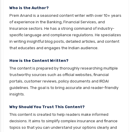
personal loan eligibility hdfc
Who is the Author?
personal loan eligibility icici
Prem Anand is a seasoned content writer with over 10+ years
personal loan eligibility idfc
of experience in the Banking, Financial Services, and
Insurance sectors. He has a strong command of industry-
personal loan eligibility incred
specific language and compliance regulations. He specializes
personal loan eligibility indusind bank
in writing insightful blog posts, detailed articles, and content
that educates and engages the Indian audience.
personal loan eligibility kotak
personal loan eligibility shriram
How is the Content Written?
The content is prepared by thoroughly researching multiple
personal loan eligibility tata capital
trustworthy sources such as official websites, financial
personal loan eligibility yes bank
portals, customer reviews, policy documents and IRDAI
guidelines. The goal is to bring accurate and reader-friendly
personal loan for ca
insights.
personal loan for defence personnel
Why Should You Trust This Content?
personal loan for doctors
This content is created to help readers make informed
personal loan for home renovation
decisions. It aims to simplify complex insurance and finance
personal loan for it professionals
topics so that you can understand your options clearly and