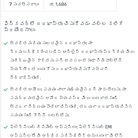
7 సంవత్సరాలు
రూ. 1,686
ఫిన్‌కవర్‌లో దరఖాస్తు చేసుకోవడం వల్ల కలిగే
ప్రయోజనాలు
త్వరిత మరియు సులభమైన దరఖాస్తు:
మా
క్రమబద్ధీకరించబడిన ఆన్‌లైన్ దరఖాస్తు ప్రక్రియ మీరు
సుదీర్ఘమైన కాగితపు పని అవసరం లేకుండా నిమిషాల్లోనే
వ్యక్తిగత రుణం కోసం దరఖాస్తు చేసుకోవచ్చని
నిర్ధారిస్తుంది.
త్వరిత ఆమోదం:
సమయం చాలా ముఖ్యమైనదని మాకు తెలుసు. మా
సమర్థవంతమైన ఆమోద వ్యవస్థ మీరు రుణదాత నుండి
త్వరగా నిర్ణయం పొందేలా చేస్తుంది, తరచుగా దరఖాస్తు చేసిన
సమయం నుండి కొన్ని గంటల్లోపు.
ఫ్లెక్సిబుల్ రీపేమెంట్ ఆప్షన్లు:
ఫ్లెక్సిబుల్ EMI
ఆప్షన్లతో మీ ఆర్థిక పరిస్థితికి అనుగుణంగా మీ లోన్