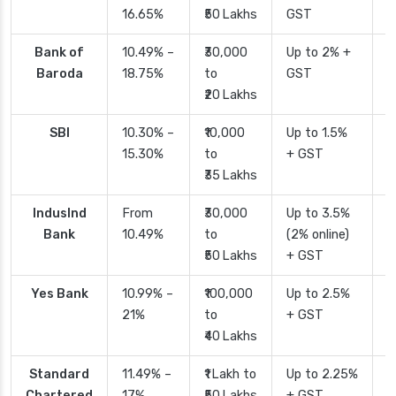
16.65%
₹50 Lakhs
GST
Bank of
10.49% –
₹30,000
Up to 2% +
4
Baroda
18.75%
to
GST
₹20 Lakhs
SBI
10.30% –
₹10,000
Up to 1.5%
2
15.30%
to
+ GST
d
₹35 Lakhs
IndusInd
From
₹30,000
Up to 3.5%
2
Bank
10.49%
to
(2% online)
₹50 Lakhs
+ GST
Yes Bank
10.99% –
₹100,000
Up to 2.5%
2
21%
to
+ GST
₹40 Lakhs
Standard
11.49% –
₹1 Lakh to
Up to 2.25%
4
Chartered
17%
₹50 Lakhs
+ GST