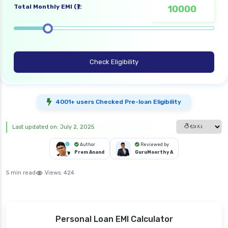
Total Monthly EMI (₹):
Check Eligibility
4001+ users Checked Pre-loan Eligibility
Select languag
Last updated on: July 2, 2025
Author
Reviewed by
Prem Anand
GuruMoorthy A
5 min read
Views:
424
Personal Loan EMI Calculator