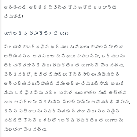
ఆనందించండి. ఆర్థిక స్వేచ్ఛ కోసం ఈరోజే దరఖాస్తు
చేసుకోండి!
రూ.1 లక్ష వ్యక్తిగత రుణం
ప్రణాళికాబద్ధమైన ఖర్చులకు నిధులు కావాలన్నా లేదా
అత్యవసర అవసరాలకు నిధులు కావాలన్నా, ఖర్చులను
తీర్చుకోవడానికి మీరు వ్యక్తిగత రుణాన్ని పొందవచ్చు.
ఫిన్‌కవర్‌లో, జీవిత డిమాండ్లు కొన్నిసార్లు మిమ్మల్ని
ఆశ్చర్యపరుస్తాయని మేము అర్థం చేసుకున్నాము. అందుకే
మేము ఒకే పైకప్పు వద్ద బహుళ రుణదాతల నుండి ఉత్తమ
రుణ ఆఫర్‌లను సేకరించిన ప్లాట్‌ఫామ్‌ను అభివృద్ధి చేసాము.
కనీస పత్రాలను సమర్పించడం ద్వారా మీరు సరసమైన
వడ్డీతో కొన్ని దశల్లో 1 లక్ష వ్యక్తిగత రుణాలను
సులభంగా పొందవచ్చు.