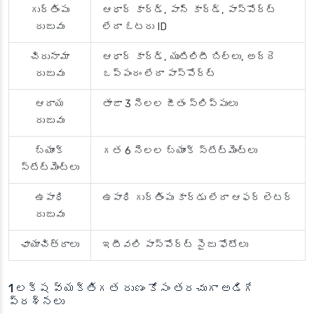
గుర్తింపు
ఆధార్ కార్డ్, పాన్ కార్డ్, పాస్‌పోర్ట్
రుజువు
లేదా ఓటరు ID
చిరునామా
ఆధార్ కార్డ్, యుటిలిటీ బిల్లు, అద్దె
రుజువు
ఒప్పందం లేదా పాస్‌పోర్ట్
ఆదాయ
తాజా 3 నెలల జీతం స్లిప్పులు
రుజువు
బ్యాంక్
గత 6 నెలల బ్యాంక్ స్టేట్‌మెంట్‌లు
స్టేట్‌మెంట్‌లు
ఉపాధి
ఉపాధి గుర్తింపు కార్డు లేదా ఆఫర్ లెటర్
రుజువు
ఛాయాచిత్రాలు
ఇటీవలి పాస్‌పోర్ట్ సైజు ఫోటోలు
1 లక్ష వ్యక్తిగత రుణం కోసం తరచుగా అడిగే
ప్రశ్నలు