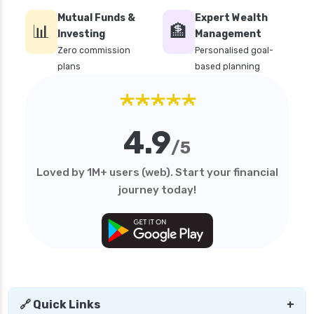
Mutual Funds &
Expert Wealth
personal loan in karnataka
📊
🏦
Investing
Management
personal loan in kerala
Zero commission
Personalised goal-
plans
based planning
personal loan in lucknow
★★★★★
personal loan in madurai
personal loan in maharashtra
4.9
personal loan in mumbai
/5
personal loan in tamilnadu
Loved by 1M+ users (web). Start your financial
personal loan in telangana
journey today!
personal loan in tirunelveli
personal loan in trichy
personal loan in uttar pradesh
personal loan interest rates
personal loan with low salary
🔗 Quick Links
+