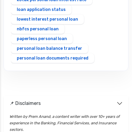
loan application status
lowest interest personal loan
nbfcs personal loan
paperless personal loan
personal loan balance transfer
personal loan documents required
personal loan eligibility
Personal loan emi calculator
Personal loan interest rate
personal loan application process
📌 Disclaimers
personal loan eligibility axis
personal loan eligibility cholamandalam
Written by Prem Anand, a content writer with over 10+ years of
experience in the Banking, Financial Services, and Insurance
finance
sectors.