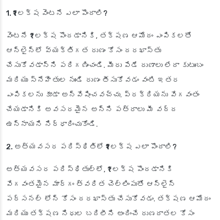
1. ₹1 లక్ష వెంటనే ఎలా పొందాలి?
వెంటనే ₹1 లక్ష పొందడానికి, తక్షణ ఆమోదం ఎంపికలతో
ఆన్‌లైన్‌లో వ్యక్తిగత రుణం కోసం దరఖాస్తు
చేసుకోవడాన్ని పరిగణించండి. మీరు పేడే రుణాలు లేదా కుటుంబం
మరియు స్నేహితుల నుండి రుణం తీసుకోవడం వంటి ఇతర
ఎంపికలను కూడా అన్వేషించవచ్చు. ప్రక్రియను వేగవంతం
చేయడానికి అవసరమైన అన్ని పత్రాలు మీ వద్ద
ఉన్నాయని నిర్ధారించుకోండి.
2. అత్యవసర పరిస్థితిలో ₹1 లక్ష ఎలా పొందాలి?
అత్యవసర పరిస్థితుల్లో, ₹1 లక్ష పొందడానికి
వేగవంతమైన మార్గం త్వరిత చెల్లింపుతో ఆన్‌లైన్
పర్సనల్ లోన్ కోసం దరఖాస్తు చేసుకోవడం. తక్షణ ఆమోదం
మరియు తక్షణ నిధుల బదిలీని అందించే రుణదాతల కోసం