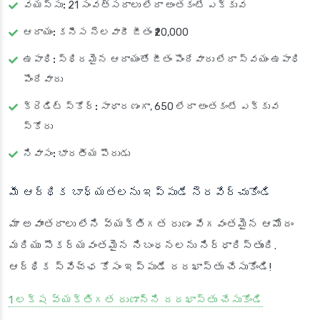
వయస్సు:
21 సంవత్సరాలు లేదా అంతకంటే ఎక్కువ
ఆదాయం:
కనీస నెలవారీ జీతం ₹20,000
ఉపాధి:
స్థిరమైన ఆదాయంతో జీతం పొందేవారు లేదా స్వయం ఉపాధి
పొందేవారు
క్రెడిట్ స్కోర్:
సాధారణంగా, 650 లేదా అంతకంటే ఎక్కువ
స్కోరు
నివాసం:
భారతీయ పౌరుడు
మీ ఆర్థిక బాధ్యతలను ఇప్పుడే నెరవేర్చుకోండి
మా అవాంతరాలు లేని వ్యక్తిగత రుణం వేగవంతమైన ఆమోదం
మరియు సౌకర్యవంతమైన నిబంధనలను నిర్ధారిస్తుంది.
ఆర్థిక స్వేచ్ఛ కోసం ఇప్పుడే దరఖాస్తు చేసుకోండి!
1 లక్ష వ్యక్తిగత రుణాన్ని దరఖాస్తు చేసుకోండి