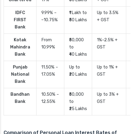
IDFC
9.99% –
₹1 Lakh to
Up to 3.5%
2
FIRST
~10.75%
₹50 Lakhs
+ GST
Bank
Kotak
From
₹50,000
1%–2.5% +
2
Mahindra
10.99%
to
GST
Bank
₹40 Lakhs
Punjab
11.50% –
Up to
Up to 1% +
2
National
17.05%
₹20 Lakhs
GST
Bank
Bandhan
10.50% –
₹50,000
Up to 3% +
4
Bank
12.55%
to
GST
₹25 Lakhs
Comparison of Personal Loan Interest Rates of