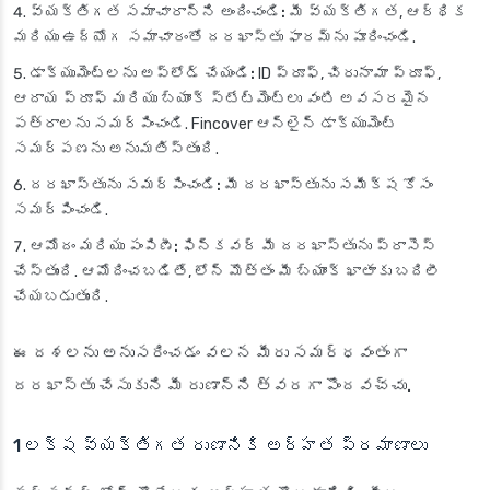
వ్యక్తిగత సమాచారాన్ని అందించండి:
మీ వ్యక్తిగత, ఆర్థిక
మరియు ఉద్యోగ సమాచారంతో దరఖాస్తు ఫారమ్‌ను పూరించండి.
డాక్యుమెంట్లను అప్‌లోడ్ చేయండి:
ID ప్రూఫ్, చిరునామా ప్రూఫ్,
ఆదాయ ప్రూఫ్ మరియు బ్యాంక్ స్టేట్‌మెంట్‌లు వంటి అవసరమైన
పత్రాలను సమర్పించండి. Fincover ఆన్‌లైన్ డాక్యుమెంట్
సమర్పణను అనుమతిస్తుంది.
దరఖాస్తును సమర్పించండి:
మీ దరఖాస్తును సమీక్ష కోసం
సమర్పించండి.
ఆమోదం మరియు పంపిణీ:
ఫిన్‌కవర్ మీ దరఖాస్తును ప్రాసెస్
చేస్తుంది. ఆమోదించబడితే, లోన్ మొత్తం మీ బ్యాంక్ ఖాతాకు బదిలీ
చేయబడుతుంది.
ఈ దశలను అనుసరించడం వలన మీరు సమర్ధవంతంగా
దరఖాస్తు చేసుకుని మీ రుణాన్ని త్వరగా పొందవచ్చు.
1 లక్ష వ్యక్తిగత రుణానికి అర్హత ప్రమాణాలు