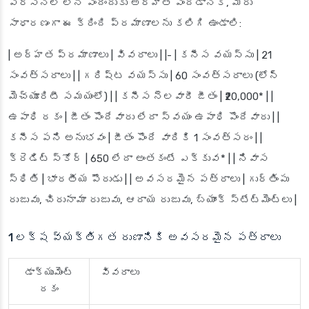
పర్సనల్ లోన్ పొందేందుకు అర్హత పొందడానికి, మీరు
సాధారణంగా ఈ క్రింది ప్రమాణాలను కలిగి ఉండాలి:
|
అర్హత ప్రమాణాలు
|
వివరాలు
| |- |
కనీస వయస్సు
| 21
సంవత్సరాలు | |
గరిష్ట వయస్సు
| 60 సంవత్సరాలు (లోన్
మెచ్యూరిటీ సమయంలో) | |
కనీస నెలవారీ జీతం
| ₹20,000* | |
ఉపాధి రకం
| జీతం పొందేవారు లేదా స్వయం ఉపాధి పొందేవారు | |
కనీస పని అనుభవం
| జీతం పొందే వారికి 1 సంవత్సరం | |
క్రెడిట్ స్కోర్
| 650 లేదా అంతకంటే ఎక్కువ* | |
నివాస
స్థితి
| భారతీయ పౌరుడు | |
అవసరమైన పత్రాలు
| గుర్తింపు
రుజువు, చిరునామా రుజువు, ఆదాయ రుజువు, బ్యాంక్ స్టేట్‌మెంట్‌లు |
1 లక్ష వ్యక్తిగత రుణానికి అవసరమైన పత్రాలు
డాక్యుమెంట్
వివరాలు
రకం