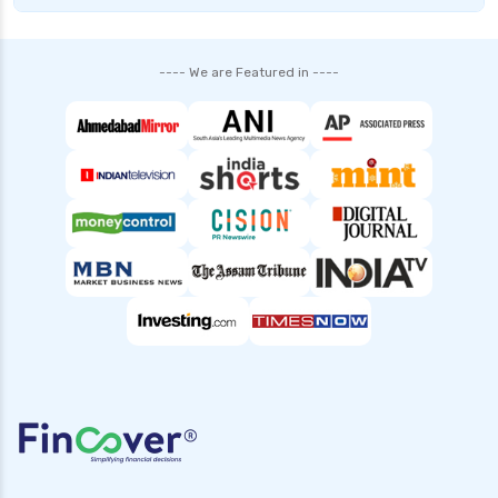
personal loans for medical emergency
sbi personal loan interest rates
---- We are Featured in ----
shriram finance personal loan interest rate
smfg india personal loan interest rate
tata capital personal loan interest rate
top 10 Personal loan apps
top10 rbi approved loan apps
what is a personal loan