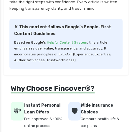
take the right steps with confidence. Every article is written
personal loan for marriage
keeping transparency, clarity, and trust in mind.
personal loan for nri
personal loan for pensioners
🏅 This content follows Google's People-First
Content Guidelines
personal loan for salaried individuals
Based on Google's
Helpful Content System
, this article
personal loan for self employed
emphasizes user value, transparency, and accuracy. It
personal loan for women
incorporates principles of E-E-A-T (Experience, Expertise,
Authoritativeness, Trustworthiness).
personal loan in 10 minutes
personal loan in andhra pradesh
personal loan in bangalore
Why Choose Fincover®?
personal loan in chennai
personal loan in cochin
Instant Personal
Wide Insurance
💸
🛡️
personal loan in coimbatore
Loan Offers
Choices
Pre-approved & 100%
Compare health, life &
personal loan in delhi
online process
car plans
personal loan in hyderabad