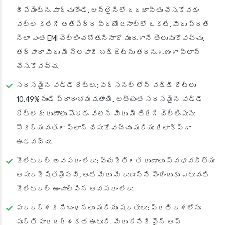
రీపేమెంట్‌ను మార్చుకోండి. ఆన్‌లైన్‌లో దరఖాస్తు చేసుకోవడం
వల్ల కలిగే అతిపెద్ద ప్రయోజనాల్లో ఒకటి, మీరు ప్రతి
నెలా ఎంత EMI చెల్లించబోతున్నారో ముందుగానే తెలుసుకోవచ్చు,
తద్వారా మీరు మీ నెలవారీ బడ్జెట్‌ను తదనుగుణంగా ప్లాన్
చేసుకోవచ్చు.
సరసమైన వడ్డీ రేట్లు:
పర్సనల్ లోన్ వడ్డీ రేట్లు
10.49% నుండి ప్రారంభమవుతాయి. అత్యంత సరసమైన వడ్డీ
రేట్లకు రుణాలు పొందడం వలన మీరు మీ తిరిగి చెల్లింపును
సౌకర్యవంతంగా ప్లాన్ చేసుకోవచ్చు మరియు రిలాక్స్‌గా
ఉండవచ్చు.
కొలేటరల్ అవసరం లేదు:
వ్యక్తిగత రుణాలు స్వభావరీత్యా
అసురక్షితమైనవి, అంటే మీరు మీ రుణాన్ని పొందేందుకు ఎటువంటి
కొలేటరల్ ఉంచాల్సిన అవసరం లేదు.
పారదర్శక నిబంధనలు మరియు షరతులు:
ప్రతి దశలోనూ
పూర్తి పారదర్శకత ఉంటుంది. మీరు దేనికి సైన్ అప్