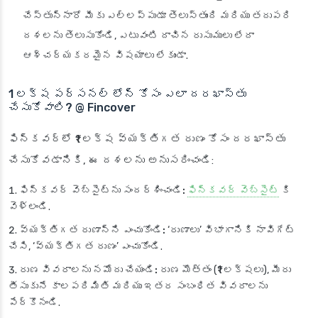
చేస్తున్నారో మీకు ఎల్లప్పుడూ తెలుస్తుంది మరియు తదుపరి
దశలను తెలుసుకోండి, ఎటువంటి దాచిన రుసుములు లేదా
ఆశ్చర్యకరమైన విషయాలు లేకుండా.
1 లక్ష పర్సనల్ లోన్ కోసం ఎలా దరఖాస్తు
చేసుకోవాలి? @ Fincover
ఫిన్‌కవర్‌లో ₹1 లక్ష వ్యక్తిగత రుణం కోసం దరఖాస్తు
చేసుకోవడానికి, ఈ దశలను అనుసరించండి:
ఫిన్‌కవర్ వెబ్‌సైట్‌ను సందర్శించండి:
ఫిన్‌కవర్ వెబ్‌సైట్
కి
వెళ్లండి.
వ్యక్తిగత రుణాన్ని ఎంచుకోండి:
‘రుణాలు’ విభాగానికి నావిగేట్
చేసి, ‘వ్యక్తిగత రుణం’ ఎంచుకోండి.
రుణ వివరాలను నమోదు చేయండి:
రుణ మొత్తం (₹1 లక్షలు), మీరు
తీసుకునే కాలపరిమితి మరియు ఇతర సంబంధిత వివరాలను
పేర్కొనండి.