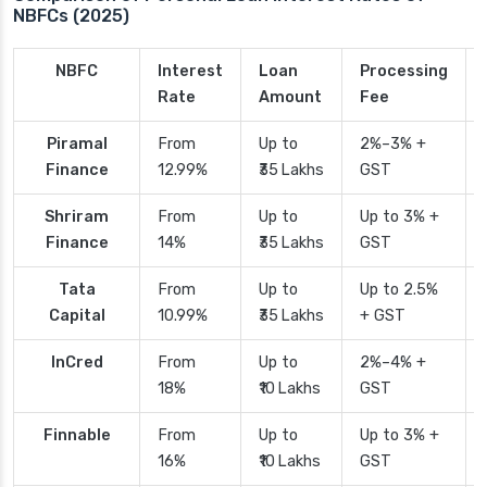
NBFCs (2025)
NBFC
Interest
Loan
Processing
Rate
Amount
Fee
Piramal
From
Up to
2%–3% +
Finance
12.99%
₹35 Lakhs
GST
Shriram
From
Up to
Up to 3% +
Finance
14%
₹35 Lakhs
GST
Tata
From
Up to
Up to 2.5%
Capital
10.99%
₹35 Lakhs
+ GST
InCred
From
Up to
2%–4% +
18%
₹10 Lakhs
GST
Finnable
From
Up to
Up to 3% +
16%
₹10 Lakhs
GST