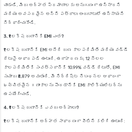
చూడండి. మీరు అర్హత ప్రమాణాలకు అనుగుణంగా ఉన్నారని
మరియు అవసరమైన అన్ని పత్రాలు అందుబాటులో ఉన్నాయని
నిర్ధారించుకోండి.
3. ₹1 లక్ష రుణానికి EMI ఎంత?
₹1 లక్ష రుణానికి EMI అనేది రుణ కాలపరిమితి మరియు వడ్డీ
రేటుపై ఆధారపడి ఉంటుంది. ఉదాహరణకు, 12 నెలల
కాలపరిమితికి సంవత్సరానికి 10.99% వడ్డీ రేటుతో, EMI
సుమారు ₹8,879 అవుతుంది. మీ నిర్దిష్ట నిబంధనల ఆధారంగా
ఖచ్చితమైన గణాంకాలను పొందడానికి EMI కాలిక్యులేటర్‌ను
ఉపయోగించండి.
4. ₹1 లక్ష రుణానికి ఎవరు అర్హులు?
₹1 లక్ష రుణానికి అర్హత సాధారణంగా వీటిని కలిగి ఉంటుంది: