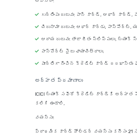
అవసరం:
గుర్తింపు రుజువు
: పాన్ కార్డ్, ఆధార్ కార్డ్, ప
చిరునామా రుజువు
: ఆధార్ కార్డు, పాస్‌పోర్ట్, 
ఆదాయ రుజువు
: తాజా జీతం స్లిప్పులు, బ్యాంక్ 
పాస్‌పోర్ట్ సైజు ఛాయాచిత్రాలు.
పూర్తిగా నింపిన క్రెడిట్ కార్డ్ దరఖాస్తు ఫ
అర్హత ప్రమాణాలు
ICICI బ్యాంక్ సఫీరో క్రెడిట్ కార్డ్‌కి అర్హత 
కలిగి ఉండాలి,
వయస్సు
:
ప్రాథమిక కార్డ్ హోల్డర్ వయస్సు కనీసం 21 స