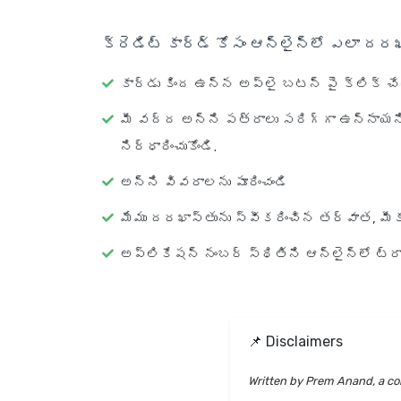
క్రెడిట్ కార్డ్ కోసం ఆన్‌లైన్‌లో ఎలా దర
కార్డు కింద ఉన్న అప్లై బటన్ పై క్లిక్ చే
మీ వద్ద అన్ని పత్రాలు సరిగ్గా ఉన్నాయ
నిర్ధారించుకోండి.
అన్ని వివరాలను పూరించండి
మేము దరఖాస్తును స్వీకరించిన తర్వాత, మీక
అప్లికేషన్ నంబర్ స్థితిని ఆన్‌లైన్‌లో ట్రా
📌 Disclaimers
Written by Prem Anand, a con