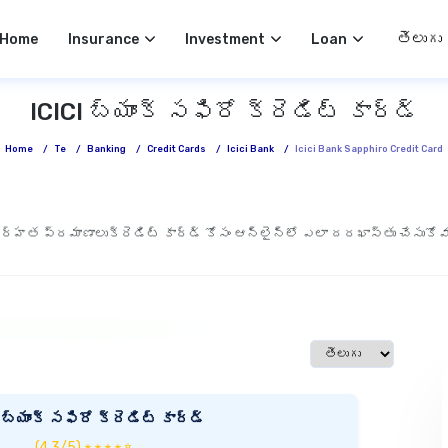
Select 
Home
Insurance
Investment
Loan
ICICI బ్యాంక్ సఫిరో క్రెడిట్ కార్డ్
Home
/
Te
/
Banking
/
Credit Cards
/
Icici Bank
/
Icici Bank Sapphiro Credit Card
ర్హత ప్రమాణాలు
క్రెడిట్ కార్డ్ కోసం ఆన్‌లైన్‌లో ఎలా దరఖాస్తు చేసుకోవ
Select language
 బ్యాంక్ సఫిరో క్రెడిట్ కార్డ్
(4.3/5) ★ ★ ★ ★ ☆