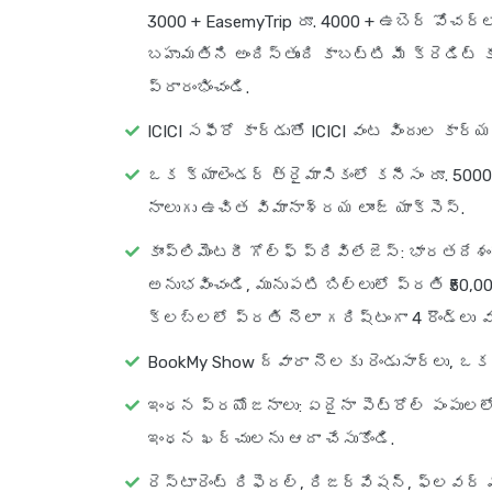
3000 + EasemyTrip రూ. 4000 + ఉబెర్ వోచర్
బహుమతిని అందిస్తుంది కాబట్టి మీ క్రెడిట
ప్రారంభించండి.
ICICI సఫీరో కార్డుతో ICICI వంట విందుల క
ఒక క్యాలెండర్ త్రైమాసికంలో కనీసం రూ. 5000
నాలుగు ఉచిత విమానాశ్రయ లాంజ్ యాక్సెస్.
కాంప్లిమెంటరీ గోల్ఫ్ ప్రివిలేజెస్
: భారతదేశం
అనుభవించండి, మునుపటి బిల్లులో ప్రతి ₹50
క్లబ్‌లలో ప్రతి నెలా గరిష్టంగా 4 రౌండ్లు 
BookMy Show ద్వారా నెలకు రెండుసార్లు, ఒక ట
ఇంధన ప్రయోజనాలు
: ఏదైనా పెట్రోల్ పంపు
ఇంధన ఖర్చులను ఆదా చేసుకోండి.
రెస్టారెంట్ రిఫెరల్, రిజర్వేషన్, ఫ్లవర్ 