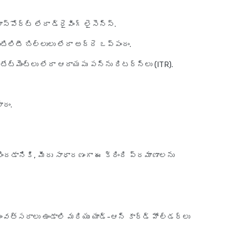
ాస్‌పోర్ట్ లేదా డ్రైవింగ్ లైసెన్స్.
యుటిలిటీ బిల్లులు లేదా అద్దె ఒప్పందం.
స్టేట్‌మెంట్‌లు లేదా ఆదాయపు పన్ను రిటర్న్‌లు (ITR).
ారం.
పొందడానికి, మీరు సాధారణంగా ఈ క్రింది ప్రమాణాలను
ంవత్సరాలు ఉండాలి మరియు యాడ్-ఆన్ కార్డ్ హోల్డర్లు