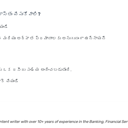
ఖాస్తు చేసుకోవాలి?
యండి
ని మరియు అర్హత ప్రమాణాలకు అనుగుణంగా ఉన్నాయని
ు ఒక రసీదు సంఖ్య అందించబడుతుంది.
క్ చేయండి
tent writer with over 10+ years of experience in the Banking, Financial Ser