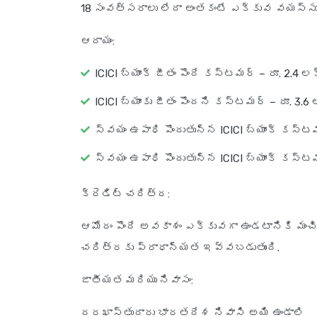
18 సంవత్సరాలు లేదా అంతకంటే ఎక్కువ వయస్సు 
ఆదాయం
:
ICICI బ్యాంక్ జీతం పొందే కస్టమర్ – రూ. 2.4 
ICICI బ్యాంకు జీతం పొందని కస్టమర్ – రూ. 3.
స్వయం ఉపాధి పొందుతున్న ICICI బ్యాంక్ కస్టమ
స్వయం ఉపాధి పొందుతున్న ICICI బ్యాంక్ కస్టమ
క్రెడిట్ చరిత్ర
:
ఆమోదం పొందే అవకాశం ఎక్కువగా ఉండటానికి మంచ
చరిత్రకు ప్రాధాన్యత ఇవ్వబడుతుంది.
జాతీయత మరియు నివాసం
:
దరఖాస్తుదారు భారతదేశ నివాసి అయి ఉండాలి