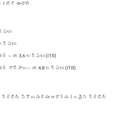
కలిగి ఉండాలి.
లక్షలు
6 లక్షలు
ర్ – రూ. 3.6 లక్షలు (ITR)
ర్ కానివారు – రూ. 4.8 లక్షలు (ITR)
ి క్రెడిట్ స్కోరు మరియు ఆరోగ్యకరమైన క్రెడిట్