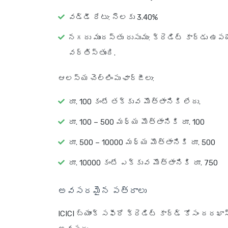
వడ్డీ రేటు: నెలకు 3.40%
నగదు ముందస్తు రుసుము: క్రెడిట్ కార్డు 
వర్తిస్తుంది.
ఆలస్య చెల్లింపు ఛార్జీలు
:
రూ. 100 కంటే తక్కువ మొత్తానికి లేదు.
రూ. 100 – 500 మధ్య మొత్తానికి రూ. 100
రూ. 500 – 10000 మధ్య మొత్తానికి రూ. 500
రూ. 10000 కంటే ఎక్కువ మొత్తానికి రూ. 750
అవసరమైన పత్రాలు
ICICI బ్యాంక్ సఫీరో క్రెడిట్ కార్డ్ కోసం దరఖా