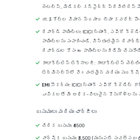
రెంటల్స్, మెడికల్ కన్సైర్జ్ ప్రివిలేజెస్
రూ. 3 కోట్ల విమాన ప్రమాద బీమా కవరేజ్ పొంద
రివార్డ్ పాయింట్లు
: ICICI బ్యాంక్. సఫీరో క్ర
పాయింట్లను సంపాదించండి. విస్తృతమైన రివార
రివార్డుల కోసం ఈ పాయింట్లను రీడీమ్ చేసుకోండ
కాంటాక్ట్‌లెస్ టెక్నాలజీ
: కాంటాక్ట్‌లెస్ చెల
టెర్మినల్స్‌లో వేగవంతమైన మరియు సురక్షి
EMI సౌకర్యం
: ICICI బ్యాంక్ సఫీరో క్రెడిట్
ఎంపికలతో మీ అధిక-విలువైన కొనుగోళ్లను సు
రుసుములు మరియు ఛార్జీలు
చేరిక రుసుము: ₹6500
వార్షిక రుసుము: ₹3,500 (మునుపటి సంవత్సరం 