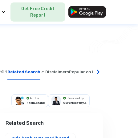
Get Free Credit
Language
Report
›
ాలి?
Related Search
📌 Disclaimers
Popular on Fincover
Why Choose F
Author
Reviewed by
Prem Anand
GuruMoorthy A
Related Search