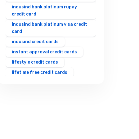
indusind bank platinum rupay
credit card
indusind bank platinum visa credit
card
indusind credit cards
instant approval credit cards
lifestyle credit cards
lifetime free credit cards
rewards credit cards
rupay upi credit card
shopping credit cards
student credit cards
travel credit cards