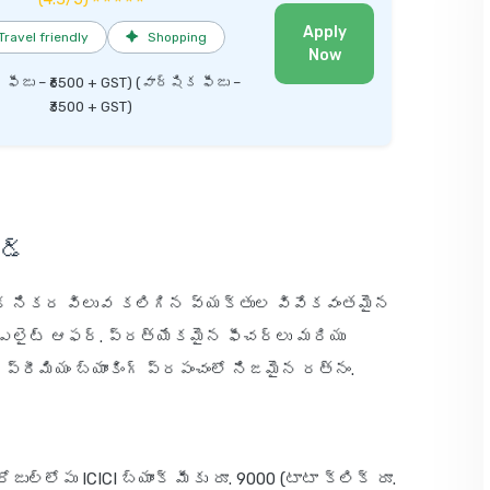
Apply
Travel friendly
✦
Shopping
Now
్ ఫీజు – ₹6500 + GST) (వార్షిక ఫీజు –
₹3500 + GST)
్డ్
 అధిక నికర విలువ కలిగిన వ్యక్తుల వివేకవంతమైన
ఎలైట్ ఆఫర్. ప్రత్యేకమైన ఫీచర్లు మరియు
ప్రీమియం బ్యాంకింగ్ ప్రపంచంలో నిజమైన రత్నం.
ోజుల్లోపు ICICI బ్యాంక్ మీకు రూ. 9000 (టాటా క్లిక్ రూ.