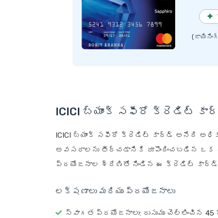
✦
(జాయినింగ
ICICI బ్యాంక్ సఫీరో క్రెడిట్ కార
ICICI బ్యాంక్ సఫీరో క్రెడిట్ కార్డ్ అనేది
అవసరాలను తీర్చడానికి రూపొందించబడిన ఒక 
ప్రయోజనాల శ్రేణితో నిండిన ఈ క్రెడిట్ కార్డ్ 
లక్షణాలు మరియు ప్రయోజనాలు
స్వాగత ప్రయోజనాలు
: రుసుము చెల్లించిన 45 ర