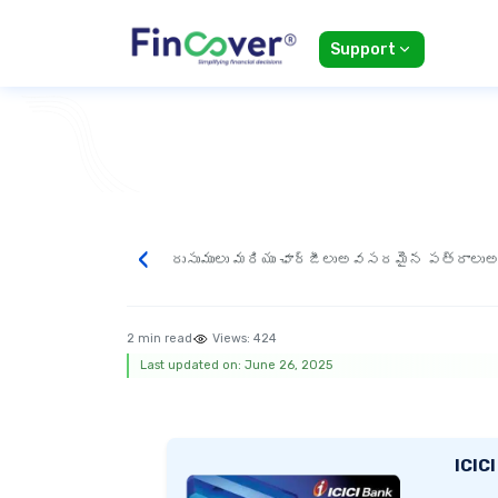
Support
‹
రుసుములు మరియు ఛార్జీలు
అవసరమైన పత్రాలు
అ
2 min read
Views:
424
Last updated on: June 26, 2025
ICICI