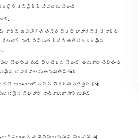
 మొదలైన కన్సైర్జ్ సేవలను పొందండి.
ండి.
ెడిట్ కార్డ్ ఉపయోగించి చేసిన ప్రతి లావాదేవీకి రివార్డ్
్డ్ కేటలాగ్ నుండి విస్తృత శ్రేణి ఉత్తేజకరమైన
ి.
్లింపుల సౌలభ్యం నుండి ప్రయోజనం పొందండి, అనుకూల చెల్లింపు
తమైన లావాదేవీలను అనుమతిస్తుంది.
 కార్డ్‌లో అందుబాటులో ఉన్న సౌకర్యవంతమైన EMI
లభమైన నెలవారీ వాయిదాలుగా మార్చుకోండి.
6 లక్షలు ఖర్చు చేసినందుకు మాఫీ పొందవచ్చు)