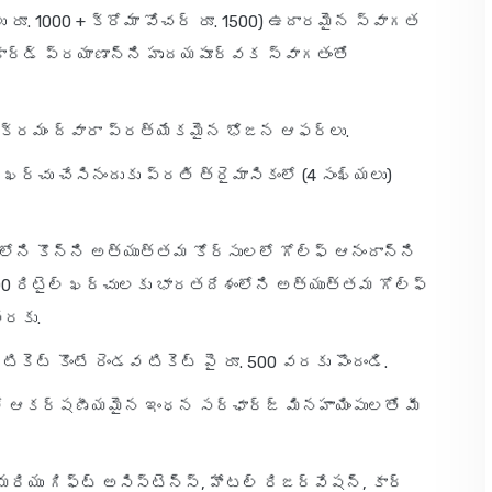
లు రూ. 1000 + క్రోమా వోచర్ రూ. 1500) ఉదారమైన స్వాగత
్ కార్డ్ ప్రయాణాన్ని హృదయపూర్వక స్వాగతంతో
ార్యక్రమం ద్వారా ప్రత్యేకమైన భోజన ఆఫర్లు.
 ఖర్చు చేసినందుకు ప్రతి త్రైమాసికంలో (4 సంఖ్యలు)
లోని కొన్ని అత్యుత్తమ కోర్సులలో గోల్ఫ్ ఆనందాన్ని
,000 రిటైల్ ఖర్చులకు భారతదేశంలోని అత్యుత్తమ గోల్ఫ్
వరకు.
ికెట్ కొంటే రెండవ టికెట్ పై రూ. 500 వరకు పొందండి.
లలో ఆకర్షణీయమైన ఇంధన సర్‌ఛార్జ్ మినహాయింపులతో మీ
మరియు గిఫ్ట్ అసిస్టెన్స్, హోటల్ రిజర్వేషన్, కార్