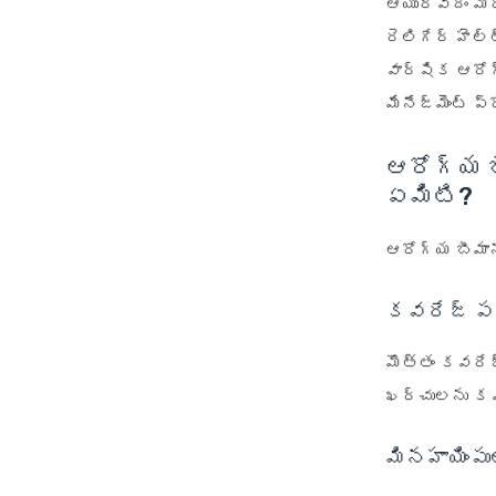
ఆయుర్వేదం మర
రెలిగేర్ హెల్
వార్షిక ఆరోగ్
మేనేజ్‌మెంట్ ప
ఆరోగ్య బ
ఏమిటి?
ఆరోగ్య బీమాన
కవరేజ్ పర
మొత్తం కవరేజ
ఖర్చులను కవర
మినహాయింపు