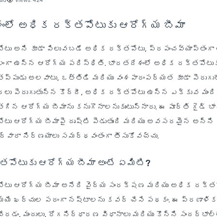
ead
Views:
424
ంలో అధిక రక్తపోటుకు ఆరోగ్య బీమా
టు అని కూడా పిలువబడే అధిక రక్తపోటు, ప్రపంచవ్యాప్తంగా
లంగా ఉన్న ఆరోగ్య పరిస్థితి. భారతదేశంలో అధిక రక్తపోటుక
ప్పుడు అలవాటు, ఒత్తిడి మరియు వంశపారంపర్యత కూడా పెరుగుత
ు పెరుగుతున్న కొద్దీ, అధిక రక్తపోటు ఉన్న ఎక్కువ మంద
న ఆరోగ్య బీమాను కనుగొనాలనుకుంటున్నారు. ఈ పూర్తి గైడ్ భ
టు ఆరోగ్య బీమాపై దృష్టి పెడుతుంది మరియు అవసరమైన అన్ని 
 తద్వారా నిర్ణయాలు సమర్థవంతంగా తీసుకోవచ్చు.
పోటుకు ఆరోగ్య బీమా అంటే ఏమిటి?
టు ఆరోగ్య బీమా అనేది వైద్య సంరక్షణ మరియు అధిక రక్త
య్యే ఖర్చుల పరంగా నష్టాలను కవర్ చేసే పథకం. ఈ ప్రణాళిక
ేరడం, మందులు, రోగనిర్ధారణ విధానాలు మరియు కొన్ని సందర్భాల్