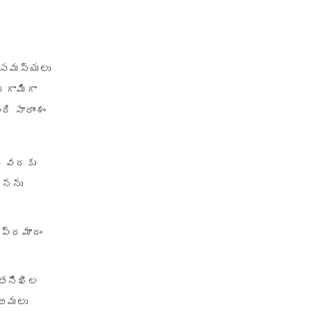
health insurance jodhpur
health insurance kolkata
health insurance lucknow
ి సమస్యలు
health insurance madurai
రగామిగా
health insurance mumbai
ి సారాంశం
health insurance mysore
health insurance nagpur
చే వరకు
health insurance noida
ంధనను
health insurance patna
health insurance portability
 ప్రమాదం
health insurance premium
calculator
 తనిఖీల
health insurance pune
 అమలు
health insurance rajkot