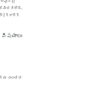
తమైన | |
health insurance vs medical
రిమిత రీలోడ్,
insurance
్ | క్రానిక్
how health insurance works in
india
how many types of health
 విషయాలు
insurance
how much should health
insurance cost
how to apply health insurance
in india
how to cancel health insurance
policy
ోగ్య సంబంధిత
how to check star health
insurance policy status
iifl health insurance
individual health insurance