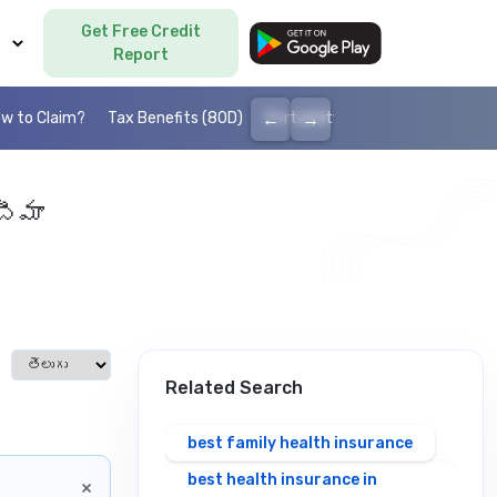
Get Free Credit
Language
Report
←
→
w to Claim?
Tax Benefits (80D)
Portability
Cashless health I
ీమా
Select language
Related Search
best family health insurance
best health insurance in
×