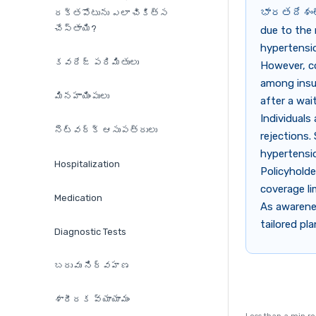
భారతదేశంలో
రక్తపోటును ఎలా చికిత్స
చేస్తాయి?
due to the 
hypertensio
కవరేజ్ పరిమితులు
However, co
among insur
మినహాయింపులు
after a wai
Individuals
నెట్‌వర్క్ ఆసుపత్రులు
rejections.
hypertensi
Hospitalization
Policyholde
coverage l
Medication
As awarenes
tailored pl
Diagnostic Tests
బరువు నిర్వహణ
శారీరక వ్యాయామం