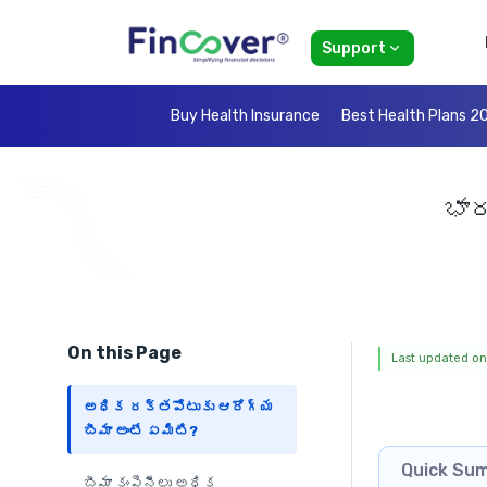
Support
Buy Health Insurance
Best Health Plans 2
భా
On this Page
Last updated on:
అధిక రక్తపోటుకు ఆరోగ్య
బీమా అంటే ఏమిటి?
Quick Su
బీమా కంపెనీలు అధిక