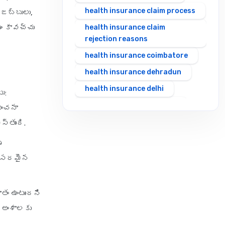
health insurance claim process
 జబ్బులు,
ం కావచ్చు
health insurance claim
rejection reasons
health insurance coimbatore
health insurance dehradun
health insurance delhi
ు:
health insurance gurgaon
అంచనా
health insurance guwahati
్తుంది.
health insurance hubli
ణ
health insurance hyderabad
అవసరమైన
health insurance in rajasthan
health insurance indore
తం ఉంటుందని
health insurance jabalpur
 అంశాలకు
health insurance jaipur