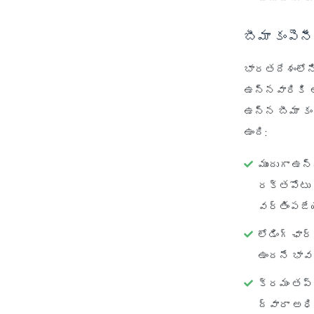
బీమా కంపెన
భారతదేశంలోని
ఉన్నవారికి ఆ
ఉన్న బీమా కం
ఉంది:
ముందుగా ఉ
రక్తపోటు వ
వర్తింపజే
లోడింగ్ ఛార
ఉందనే భావ
క్రమం తప్
ద్వారా అధ