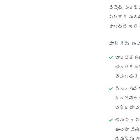
పేషెంట్ సంరక
స్ట్రోక్ మరి
కాబట్టి ఇది చ
మార్కెట్ అ
భారతదేశంల
భారతదేశంల
వేయబడింది
పెరుగుతున
ద్రవ్యోల్
భద్రతా వ
భీమా ప్రవే
అంచనా వేయ
డిమాండ్‌ను 