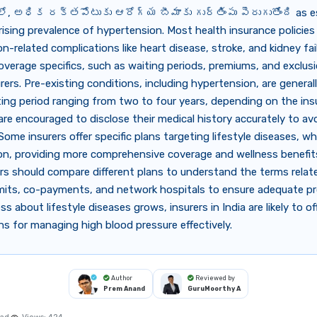
, అధిక రక్తపోటుకు ఆరోగ్య బీమాకు గుర్తింపు పెరుగుతోంది as es
rising prevalence of hypertension. Most health insurance policies
n-related complications like heart disease, stroke, and kidney fail
verage specifics, such as waiting periods, premiums, and exclusi
ers. Pre-existing conditions, including hypertension, are general
ting period ranging from two to four years, depending on the insur
 are encouraged to disclose their medical history accurately to av
 Some insurers offer specific plans targeting lifestyle diseases, wh
on, providing more comprehensive coverage and wellness benefit
rs should compare different plans to understand the terms relat
imits, co-payments, and network hospitals to ensure adequate pr
s about lifestyle diseases grows, insurers in India are likely to o
ans for managing high blood pressure effectively.
Author
Reviewed by
Prem Anand
GuruMoorthy A