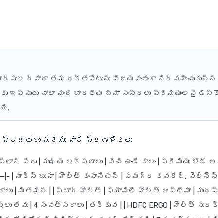
ార్పుల ద్వారా తమ రక్తపోటును విజయవంతంగా నిర్వహించుకున్న
ు ఇప్పుడు చాలా మంది భారతీయ బీమా సంస్థలు ప్రీమియంలపై డిస్క
యి.
 ప్రదాతలు మరియు వారి ప్రణాళికలు
| ప్లాన్ పేరు | ముఖ్య లక్షణాలు | వేచి ఉండే కాలం | ప్రీమియం లోడ్ అవు
 | మాక్స్ బుపా | హెల్త్ కంపానియన్ | సమగ్ర కవరేజ్, వెల్నెస
లు | మితమైన | | స్టార్ హెల్త్ | ఫ్యామిలీ హెల్త్ ఆప్టిమా | ముంద
ు లేవు | 4 సంవత్సరాలు | తక్కువ | | HDFC ERGO | హెల్త్ సురక