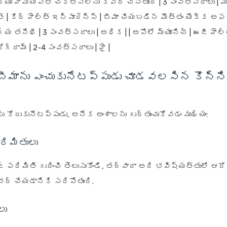
ియు హోమియోపతి చికిత్సలను కవర్ చేస్తుంది | 3 సంవత్సరాలు | మి
త్ | కేర్ హెల్త్ ఇన్సూరెన్స్ | బీమా చేయబడిన మొత్తం యొక్క అప
య తనిఖీ | 3 సంవత్సరాలు | అధిక | | అపోలో మ్యూనిచ్ | ఈజీ హెల్త
్రోగ్రామ్ | 2-4 సంవత్సరాలు | హై |
ీమాను ఎంచుకునేటప్పుడు చూడవలసిన కొన్ని
ు కోరుకునేటప్పుడు, అనేక అంశాలను గుర్తుంచుకోవడం ముఖ్యం:
ిమితులు
్ పరిమితి గురించి తెలుసుకోండి, తద్వారా అది భవిష్యత్తులో ఆర
్ చేయడానికి సరిపోతుంది.
లు