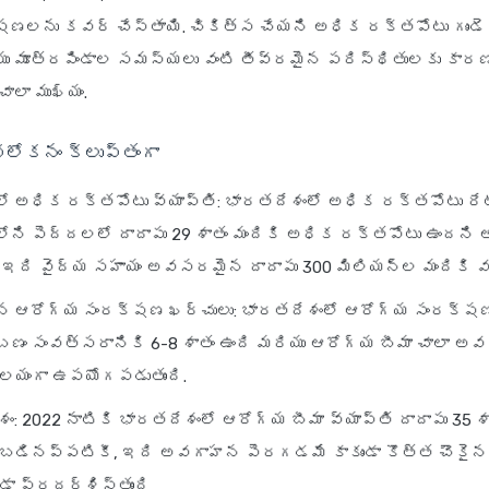
్షణలను కవర్ చేస్తాయి. చికిత్స చేయని అధిక రక్తపోటు గుండె
యు మూత్రపిండాల సమస్యలు వంటి తీవ్రమైన పరిస్థితులకు కారణ
ాలా ముఖ్యం.
వలోకనం క్లుప్తంగా
ో అధిక రక్తపోటు వ్యాప్తి
: భారతదేశంలో అధిక రక్తపోటు రేట
ోని పెద్దలలో దాదాపు 29 శాతం మందికి అధిక రక్తపోటు ఉందని 
. ఇది వైద్య సహాయం అవసరమైన దాదాపు 300 మిలియన్ల మందికి వస
్న ఆరోగ్య సంరక్షణ ఖర్చులు
: భారతదేశంలో ఆరోగ్య సంరక్ష
బణం సంవత్సరానికి 6-8 శాతం ఉంది మరియు ఆరోగ్య బీమా చాలా 
లయంగా ఉపయోగపడుతుంది.
శం
: 2022 నాటికి భారతదేశంలో ఆరోగ్య బీమా వ్యాప్తి దాదాపు 35 శా
బడినప్పటికీ, ఇది అవగాహన పెరగడమే కాకుండా కొత్త చౌకైన
కూడా ప్రదర్శిస్తుంది.