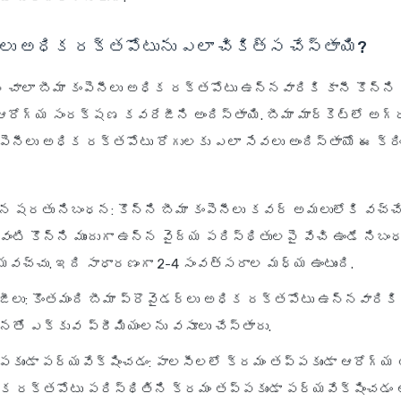
ీలు అధిక రక్తపోటును ఎలా చికిత్స చేస్తాయి?
 చాలా బీమా కంపెనీలు అధిక రక్తపోటు ఉన్నవారికి కానీ కొన్న
రోగ్య సంరక్షణ కవరేజీని అందిస్తాయి. బీమా మార్కెట్లో అగ్
పెనీలు అధిక రక్తపోటు రోగులకు ఎలా సేవలు అందిస్తాయో ఈ క్రింద
న్న షరతు నిబంధన
: కొన్ని బీమా కంపెనీలు కవర్ అమలులోకి వచ్
ంటి కొన్ని ముందుగా ఉన్న వైద్య పరిస్థితులపై వేచి ఉండే నిబ
యవచ్చు. ఇది సాధారణంగా 2-4 సంవత్సరాల మధ్య ఉంటుంది.
్జీలు
: కొంతమంది బీమా ప్రొవైడర్లు అధిక రక్తపోటు ఉన్నవారికి
నతో ఎక్కువ ప్రీమియంలను వసూలు చేస్తారు.
పకుండా పర్యవేక్షించడం
: పాలసీలలో క్రమం తప్పకుండా ఆరోగ్య
ిక రక్తపోటు పరిస్థితిని క్రమం తప్పకుండా పర్యవేక్షించడం