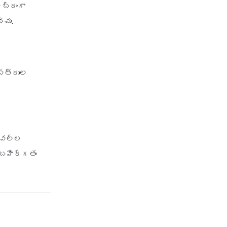
శబ్దంగా
policy
్చు.
irdai health insurance
guidelines
is dental treatment covered in
health insurance
ుపత్రుల
life insurance vs health
insurance
list of health insurance
companies
maternity health insurance
ం వల్ల
ూ బహిర్గతం
mediclaim health insurance
mediclaim vs health insurance
need of health insurance
personal accident health
insurance