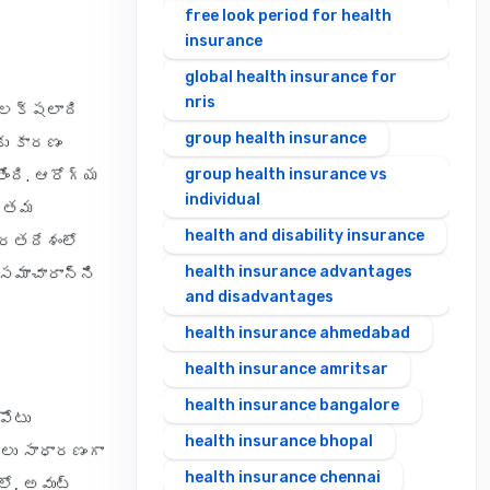
free look period for health
insurance
global health insurance for
nris
 లక్షలాది
group health insurance
ు కారణం
group health insurance vs
ోంది. ఆరోగ్య
individual
ి తమ
health and disability insurance
ారతదేశంలో
health insurance advantages
సమాచారాన్ని
and disadvantages
health insurance ahmedabad
health insurance amritsar
health insurance bangalore
పోటు
health insurance bhopal
లు సాధారణంగా
health insurance chennai
లో, అవుట్