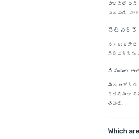
పాలసీలో ఏవి 
చదవండి. చాల
నెట్‌వర్క
నగదు రహిత చ
నెట్‌వర్క్‌న
నిపుణుల అం
మీరు ఆరోగ్య 
క్లెయిమ్‌లు 
చేయండి.
Which ar