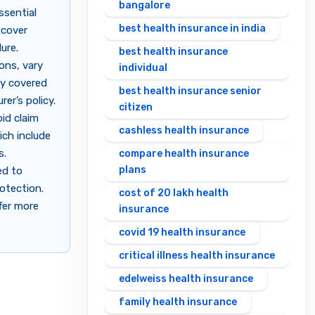
bangalore
sential
best health insurance in india
 cover
ure.
best health insurance
ons, vary
individual
ly covered
best health insurance senior
er’s policy.
citizen
oid claim
cashless health insurance
ich include
s.
compare health insurance
plans
ed to
otection.
cost of 20 lakh health
ffer more
insurance
covid 19 health insurance
critical illness health insurance
edelweiss health insurance
family health insurance