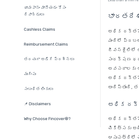
Less than a min r
ధూమపానం మానేయడం కోసం
రివార్డులు
భారతదేశ
Cashless Claims
అధిక రక్తపో
మందిలో ప్రబ
Reimbursement Claims
జీవనశైలిలో త
సంరక్షణ ధరల
తరచుగా అడిగే ప్రశ్నలు
అవసరాలకు తగి
ముగింపు
అధిక రక్తపో
అందిస్తుంది,
సంబంధిత లింకులు
అధిక రక్త
📌 Disclaimers
అధిక రక్తపో
Why Choose Fincover®?
చికిత్సకు అ
ఆసుపత్రిలో చ