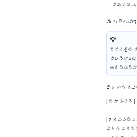
చేయవచ్చు.
మీకు తెలుసా?
జీవనశైలి మ
పాలసీదారులక
అందిస్తున్నా
ప్రధాన బీమా
| బీమా కంపెనీ 
——————————|-
| 2-3 సంవత్సరా
వైద్య పరీక్షల