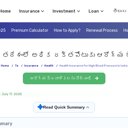
Select 
Home
Insurance
Investment
Loan
025
Premium Calculator
How to Apply?
Renewal Process
Ho
రతదేశంలో అధిక రక్తపోటుకు ఆరోగ్య బ
Home
/
Te
/
Insurance
/
Health
/
Health Insurance For High Blood Pressure In India
ఆరోగ్య ప్రణాళికలను పోల్చండి
 July 17, 2025
✦
Read Quick Summary
mmary