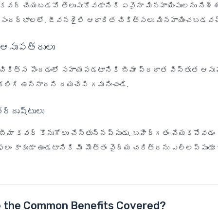
కవర్ చేయబడవో తెలుసుకోవడానికి ఏవైనా మినహాయింపులను నిశ్
ా సందర్భాలలో, జీవనశైలి ఆధారిత చికిత్సలు మినహాయించబడవచ
్ ఆసుపత్రులు
ికిత్స పొందడంలో సహాయపడటానికి బీమా ప్రదాత విస్తృత ఆస
ు కలిగి ఉన్నారని దయచేసి గమనించండి.
తర్దృష్టులు
బీమా కవర్ కొనుగోలు చేస్తున్నప్పుడు, బహిర్గతం చేయకపోవడ
విఫలం కాకుండా ఉండటానికి మీ మొత్తం వైద్య చరిత్రను ఎల్లప్పుడ
e the Common Benefits Covered?