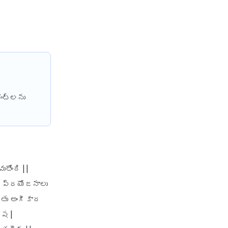
health insurance renewal
process
health insurance stocks india
health insurance surat
health insurance tax benefits
80d
ౌంట్లను
health insurance thane
health insurance tirunelveli
health insurance top up plan
comparison
health insurance trichy
తోంది | |
్ ప్రయోజనాలు
health insurance udaipur
స్తు అంగీకార
health insurance vadodara
్ష |
health insurance varanasi