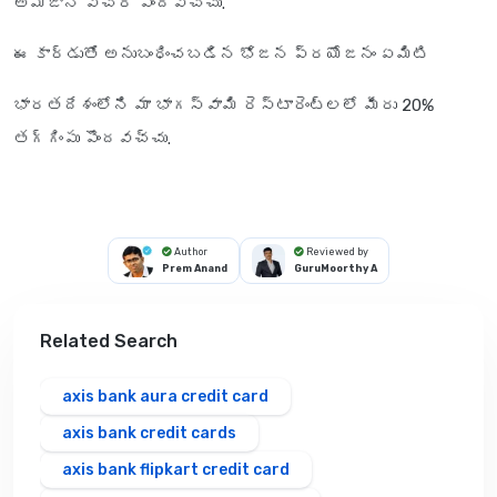
అమెజాన్ వోచర్ పొందవచ్చు.
ఈ కార్డుతో అనుబంధించబడిన భోజన ప్రయోజనం ఏమిటి
భారతదేశంలోని మా భాగస్వామి రెస్టారెంట్లలో మీరు 20%
తగ్గింపు పొందవచ్చు.
Author
Reviewed by
Prem Anand
GuruMoorthy A
Related Search
axis bank aura credit card
axis bank credit cards
axis bank flipkart credit card