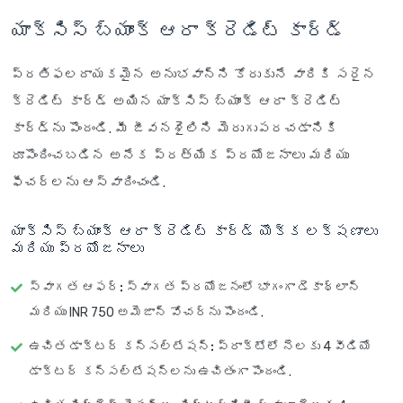
యాక్సిస్ బ్యాంక్ ఆరా క్రెడిట్ కార్డ్
ప్రతిఫలదాయకమైన అనుభవాన్ని కోరుకునే వారికి సరైన
క్రెడిట్ కార్డ్ అయిన యాక్సిస్ బ్యాంక్ ఆరా క్రెడిట్
కార్డ్‌ను పొందండి. మీ జీవనశైలిని మెరుగుపరచడానికి
రూపొందించబడిన అనేక ప్రత్యేక ప్రయోజనాలు మరియు
ఫీచర్‌లను ఆస్వాదించండి.
యాక్సిస్ బ్యాంక్ ఆరా క్రెడిట్ కార్డ్ యొక్క లక్షణాలు
మరియు ప్రయోజనాలు
స్వాగత ఆఫర్:
స్వాగత ప్రయోజనంలో భాగంగా డెకాథ్లాన్
మరియు INR 750 అమెజాన్ వోచర్‌ను పొందండి.
ఉచిత డాక్టర్ కన్సల్టేషన్:
ప్రాక్టోలో నెలకు 4 వీడియో
డాక్టర్ కన్సల్టేషన్‌లను ఉచితంగా పొందండి.