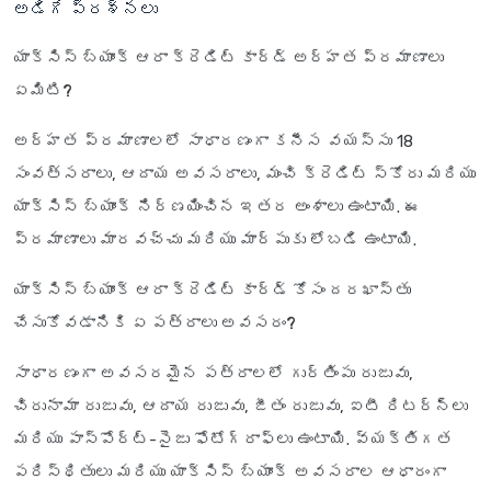
అడిగే ప్రశ్నలు
యాక్సిస్ బ్యాంక్ ఆరా క్రెడిట్ కార్డ్ అర్హత ప్రమాణాలు
ఏమిటి?
అర్హత ప్రమాణాలలో సాధారణంగా కనీస వయస్సు 18
సంవత్సరాలు, ఆదాయ అవసరాలు, మంచి క్రెడిట్ స్కోరు మరియు
యాక్సిస్ బ్యాంక్ నిర్ణయించిన ఇతర అంశాలు ఉంటాయి. ఈ
ప్రమాణాలు మారవచ్చు మరియు మార్పుకు లోబడి ఉంటాయి.
యాక్సిస్ బ్యాంక్ ఆరా క్రెడిట్ కార్డ్ కోసం దరఖాస్తు
చేసుకోవడానికి ఏ పత్రాలు అవసరం?
సాధారణంగా అవసరమైన పత్రాలలో గుర్తింపు రుజువు,
చిరునామా రుజువు, ఆదాయ రుజువు, జీతం రుజువు, ఐటీ రిటర్న్‌లు
మరియు పాస్‌పోర్ట్-సైజు ఫోటోగ్రాఫ్‌లు ఉంటాయి. వ్యక్తిగత
పరిస్థితులు మరియు యాక్సిస్ బ్యాంక్ అవసరాల ఆధారంగా