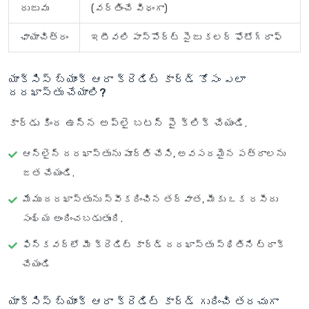
రుజువు
(వర్తించే విధంగా)
ఛాయాచిత్రం
ఇటీవలి పాస్‌పోర్ట్ సైజు కలర్ ఫోటోగ్రాఫ్
యాక్సిస్ బ్యాంక్ ఆరా క్రెడిట్ కార్డ్ కోసం ఎలా
దరఖాస్తు చేయాలి?
కార్డు కింద ఉన్న అప్లై బటన్ పై క్లిక్ చేయండి.
ఆన్‌లైన్ దరఖాస్తును పూర్తి చేసి, అవసరమైన పత్రాలను
జత చేయండి.
మేము దరఖాస్తును స్వీకరించిన తర్వాత, మీకు ఒక రసీదు
సంఖ్య అందించబడుతుంది.
ఫిన్‌కవర్‌లో మీ క్రెడిట్ కార్డ్ దరఖాస్తు స్థితిని ట్రాక్
చేయండి
యాక్సిస్ బ్యాంక్ ఆరా క్రెడిట్ కార్డ్ గురించి తరచుగా