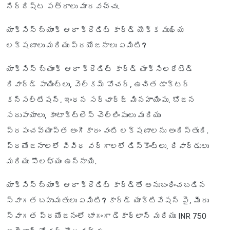
నిర్దిష్ట పత్రాలు మారవచ్చు.
యాక్సిస్ బ్యాంక్ ఆరా క్రెడిట్ కార్డ్ యొక్క ముఖ్య
లక్షణాలు మరియు ప్రయోజనాలు ఏమిటి?
యాక్సిస్ బ్యాంక్ ఆరా క్రెడిట్ కార్డ్ యాక్సిలరేటెడ్
రివార్డ్ పాయింట్లు, వెల్‌కమ్ వోచర్, ఉచిత డాక్టర్
కన్సల్టేషన్, ఇంధన సర్‌ఛార్జ్ మినహాయింపు, భోజన
సదుపాయాలు, కాంటాక్ట్‌లెస్ చెల్లింపులు మరియు
ప్రపంచవ్యాప్త అంగీకారం వంటి లక్షణాలను అందిస్తుంది.
ప్రయోజనాలలో వివిధ వర్గాలలో డిస్కౌంట్లు, రివార్డులు
మరియు సౌలభ్యం ఉన్నాయి.
యాక్సిస్ బ్యాంక్ ఆరా క్రెడిట్ కార్డ్‌తో అనుబంధించబడిన
స్వాగత బహుమతులు ఏమిటి?
కార్డ్ యాక్టివేషన్ పై, మీరు
స్వాగత ప్రయోజనంలో భాగంగా డెకాథ్లాన్ మరియు INR 750