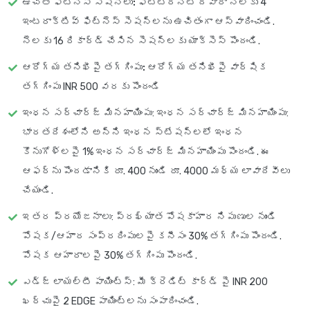
ఉచిత ఫిట్‌నెస్ సెషన్‌లు:
ఫిట్టర్నిటీ ద్వారా నెలకు 4
ఇంటరాక్టివ్ ఫిట్‌నెస్ సెషన్‌లను ఉచితంగా ఆస్వాదించండి.
నెలకు 16 రికార్డ్ చేసిన సెషన్‌లకు యాక్సెస్ పొందండి.
ఆరోగ్య తనిఖీపై తగ్గింపు:
ఆరోగ్య తనిఖీపై వార్షిక
తగ్గింపు INR 500 వరకు పొందండి
ఇంధన సర్‌చార్జ్ మినహాయింపు
: ఇంధన సర్‌చార్జ్ మినహాయింపు:
భారతదేశంలోని అన్ని ఇంధన స్టేషన్లలో ఇంధన
కొనుగోళ్లపై 1% ఇంధన సర్‌చార్జ్ మినహాయింపు పొందండి. ఈ
ఆఫర్‌ను పొందడానికి రూ. 400 నుండి రూ. 4000 మధ్య లావాదేవీలు
చేయండి.
ఇతర ప్రయోజనాలు
: ప్రఖ్యాత పోషకాహార నిపుణుల నుండి
పోషక/ఆహార సంప్రదింపులపై కనీసం 30% తగ్గింపు పొందండి.
పోషక ఆహారాలపై 30% తగ్గింపు పొందండి.
ఎడ్జ్ లాయల్టీ పాయింట్స్
: మీ క్రెడిట్ కార్డ్ పై INR 200
ఖర్చుపై 2 EDGE పాయింట్లను సంపాదించండి.