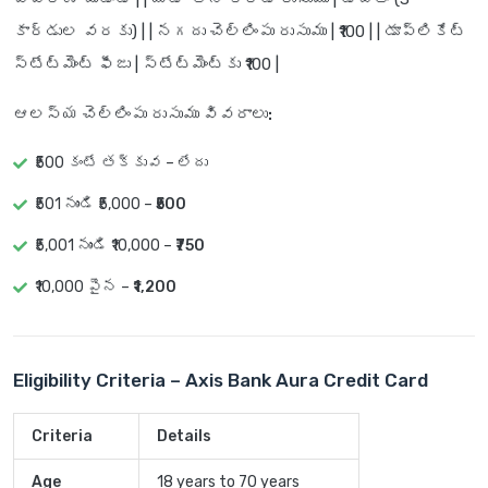
కార్డుల వరకు) | |
నగదు చెల్లింపు రుసుము
| ₹100 | |
డూప్లికేట్
స్టేట్‌మెంట్ ఫీజు
| స్టేట్‌మెంట్‌కు ₹100 |
ఆలస్య చెల్లింపు రుసుము వివరాలు:
₹500 కంటే తక్కువ –
లేదు
₹501 నుండి ₹5,000 –
₹500
₹5,001 నుండి ₹10,000 –
₹750
₹10,000 పైన –
₹1,200
Eligibility Criteria – Axis Bank Aura Credit Card
Criteria
Details
Age
18 years to 70 years