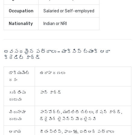
Occupation
Salaried or Self-employed
Nationality
Indian or NRI
అవసరమైన పత్రాలు – యాక్సిస్ బ్యాంక్ ఆరా
క్రెడిట్ కార్డ్
డాక్యుమెంట్
ఉదాహరణలు
రకం
గుర్తింపు
పాన్ కార్డ్
రుజువు
చిరునామా
పాస్‌పోర్ట్, యుటిలిటీ బిల్లు, రేషన్ కార్డ్,
రుజువు
డ్రైవింగ్ లైసెన్స్ మొదలైనవి
ఆదాయ
జీతం స్లిప్, ఫారం 16, ఐటీఆర్ పత్రాలు