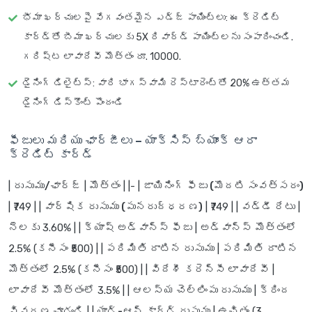
భీమా ఖర్చులపై వేగవంతమైన ఎడ్జ్ పాయింట్లు
: ఈ క్రెడిట్
కార్డ్‌తో బీమా ఖర్చులకు 5X రివార్డ్ పాయింట్లను సంపాదించండి.
గరిష్ట లావాదేవీ మొత్తం రూ. 10000.
డైనింగ్ డిలైట్స్
: వారి భాగస్వామి రెస్టారెంట్‌తో 20% ఉత్తమ
డైనింగ్ డిస్కౌంట్ పొందండి
ఫీజులు మరియు ఛార్జీలు – యాక్సిస్ బ్యాంక్ ఆరా
క్రెడిట్ కార్డ్
|
రుసుము/ఛార్జ్
|
మొత్తం
| |- |
జాయినింగ్ ఫీజు (మొదటి సంవత్సరం)
| ₹749 | |
వార్షిక రుసుము (పునరుద్ధరణ)
| ₹749 | |
వడ్డీ రేటు
|
నెలకు 3.60% | |
క్యాష్ అడ్వాన్స్ ఫీజు
| అడ్వాన్స్ మొత్తంలో
2.5% (కనీసం ₹500) | |
పరిమితి దాటిన రుసుము
| పరిమితి దాటిన
మొత్తంలో 2.5% (కనీసం ₹500) | |
విదేశీ కరెన్సీ లావాదేవీ
|
లావాదేవీ మొత్తంలో 3.5% | |
ఆలస్య చెల్లింపు రుసుము
| క్రింద
వివరణ చూడండి | |
యాడ్-ఆన్ కార్డ్ రుసుము
| ఉచితం (3