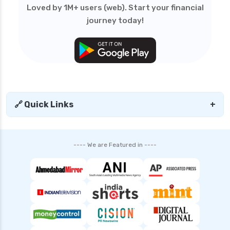
Loved by 1M+ users (web). Start your financial
journey today!
🔗 Quick Links
+
---- We are Featured in ----