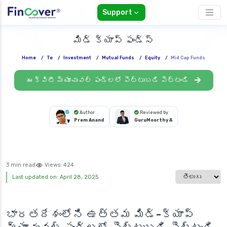
Support
మిడ్ క్యాప్ ఫండ్స్
Home
/
Te
/
Investment
/
Mutual Funds
/
Equity
/
Mid Cap Funds
ఈక్విటీ మ్యూచువల్ ఫండ్లలో పెట్టుబడి పెట్టండి
Author
Reviewed by
Prem Anand
GuruMoorthy A
3 min read
Views:
424
Select languag
Last updated on: April 28, 2025
భారతదేశంలోని ఉత్తమ
మిడ్-క్యాప్