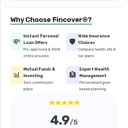
Why Choose Fincover®?
Instant Personal
Wide Insurance
💸
🛡️
Loan Offers
Choices
Pre-approved & 100%
Compare health, life &
online process
car plans
Mutual Funds &
Expert Wealth
📊
🏦
Investing
Management
Zero commission
Personalised goal-
plans
based planning
★★★★★
4.9
/5