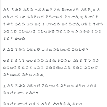
మిడ్ క్యాప్ ఫండ్స్ అనేవి ఈక్విటీ మ్యూచువల్ ఫండ్స్, ఇవి
మధ్య తరహా కంపెనీలలో పెట్టుబడి పెడతాయి, ఇవి లార్జ్
క్యాప్ ఫండ్స్ కంటే అధిక రాబడిని అందిస్తాయి. లార్జ్ క్యాప్
ఫండ్స్‌లో పెట్టుబడి పెట్టడంతో పోలిస్తే ఇవి మరింత రిస్క్
కలిగి ఉంటాయి.
2. మిడ్ క్యాప్ ఫండ్లలో ఎవరు పెట్టుబడి పెట్టాలి?
అధిక రిస్క్ టాలరెన్స్ మరియు కంపెనీల వృద్ధి కోసం వేచి
ఉండటానికి ఓపిక ఉన్న వ్యక్తులు మిడ్ క్యాప్ ఫండ్లలో
పెట్టుబడి పెట్టవచ్చు.
3. మిడ్ క్యాప్ ఫండ్లలో పెట్టుబడి పెట్టడం వల్ల కలిగే
ప్రయోజనాలు ఏమిటి?
ప్రయోజనాలలో అధిక వృద్ధి సామర్థ్యం, నిధుల