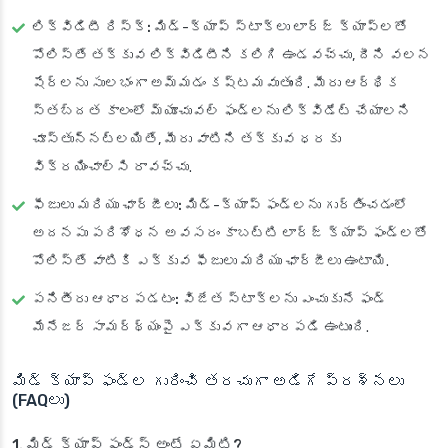
లిక్విడిటీ రిస్క్:
మిడ్-క్యాప్ స్టాక్‌లు లార్జ్ క్యాప్‌లతో
పోలిస్తే తక్కువ లిక్విడిటీని కలిగి ఉండవచ్చు, దీని వలన
షేర్లను సులభంగా అమ్మడం కష్టమవుతుంది. మీరు ఆర్థిక
స్తబ్దత కాలంలో మ్యూచువల్ ఫండ్లను లిక్విడేట్ చేయాలని
చూస్తున్నట్లయితే, మీరు వాటిని తక్కువ ధరకు
విక్రయించాల్సి రావచ్చు.
ఫీజులు మరియు ఛార్జీలు:
మిడ్-క్యాప్ ఫండ్లను గుర్తించడంలో
అదనపు పరిశోధన అవసరం కాబట్టి లార్జ్ క్యాప్ ఫండ్లతో
పోలిస్తే వాటికి ఎక్కువ ఫీజులు మరియు ఛార్జీలు ఉంటాయి.
పనితీరు ఆధారపడటం:
విజేత స్టాక్‌లను ఎంచుకునే ఫండ్
మేనేజర్ సామర్థ్యంపై ఎక్కువగా ఆధారపడి ఉంటుంది.
మిడ్ క్యాప్ ఫండ్ల గురించి తరచుగా అడిగే ప్రశ్నలు
(FAQలు)
1. మిడ్ క్యాప్ ఫండ్స్ అంటే ఏమిటి?