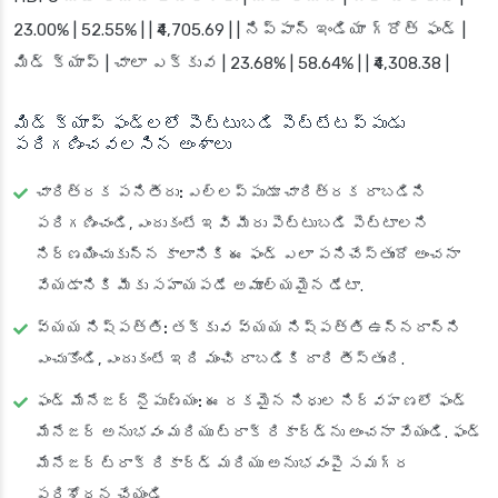
23.00% | 52.55% | | ₹4,705.69 | | నిప్పాన్ ఇండియా గ్రోత్ ఫండ్ |
మిడ్ క్యాప్ | చాలా ఎక్కువ | 23.68% | 58.64% | | ₹4,308.38 |
మిడ్ క్యాప్ ఫండ్లలో పెట్టుబడి పెట్టేటప్పుడు
పరిగణించవలసిన అంశాలు
చారిత్రక పనితీరు:
ఎల్లప్పుడూ చారిత్రక రాబడిని
పరిగణించండి, ఎందుకంటే ఇవి మీరు పెట్టుబడి పెట్టాలని
నిర్ణయించుకున్న కాలానికి ఈ ఫండ్ ఎలా పనిచేస్తుందో అంచనా
వేయడానికి మీకు సహాయపడే అమూల్యమైన డేటా.
వ్యయ నిష్పత్తి:
తక్కువ వ్యయ నిష్పత్తి ఉన్నదాన్ని
ఎంచుకోండి, ఎందుకంటే ఇది మంచి రాబడికి దారి తీస్తుంది.
ఫండ్ మేనేజర్ నైపుణ్యం:
ఈ రకమైన నిధుల నిర్వహణలో ఫండ్
మేనేజర్ అనుభవం మరియు ట్రాక్ రికార్డ్‌ను అంచనా వేయండి. ఫండ్
మేనేజర్ ట్రాక్ రికార్డ్ మరియు అనుభవంపై సమగ్ర
పరిశోధన చేయండి.