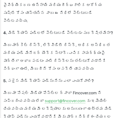
వైవిధ్యీకరణ ఉన్నాయి మరియు దీర్ఘకాలిక ఆరోగ్య
సృష్టి కోసం చూస్తున్న వారు ఈ నిధిలో పెట్టుబడి
పెట్టవచ్చు.
4. మిడ్ క్యాప్ ఫండ్లలో పెట్టుబడి పెట్టడం సురక్షితమేనా?
మీరు మార్కెట్ రిస్క్, లిక్విడిటీ రిస్క్, అధిక అస్థిరత
మరియు ఫండ్ మేనేజర్ యొక్క స్టాక్-ఎంపిక సామర్థ్యంపై
పూర్తిగా ఆధారపడటం వంటి రిస్క్‌లను తట్టుకోవడానికి
సిద్ధంగా ఉంటే, మీరు దీని కోసం ఆసక్తి చూపవచ్చు
5. సరైన మిడ్ క్యాప్ ఫండ్‌ను నేను ఎలా ఎంచుకోవాలి?
మీరు మా సోషల్ మీడియా పోస్ట్‌ల ద్వారా Fincover.com ని
సంప్రదించవచ్చు లేదా
support@fincover.com
కు ఇమెయిల్
చేయవచ్చు మరియు మీ లక్ష్యాలకు అనుగుణంగా ఉత్తమ మిడ్
క్యాప్ ఫండ్‌ను ఎంచుకోవడానికి మీకు మార్గనిర్దేశం చేయగల