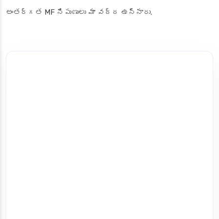
అంతర్గత MF నిపుణులు మా వద్ద ఉన్నారు.