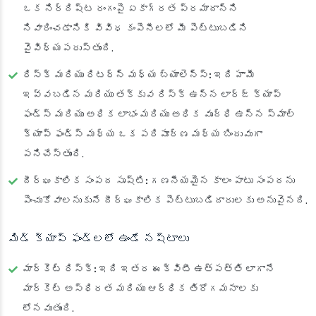
ఒక నిర్దిష్ట రంగంపై ఏకాగ్రత ప్రమాదాన్ని
నివారించడానికి వివిధ కంపెనీలలో మీ పెట్టుబడిని
వైవిధ్యపరుస్తుంది.
రిస్క్ మరియు రిటర్న్ మధ్య బ్యాలెన్స్:
ఇది హామీ
ఇవ్వబడిన మరియు తక్కువ రిస్క్ ఉన్న లార్జ్ క్యాప్
ఫండ్స్ మరియు అధిక లాభం మరియు అధిక వృద్ధి ఉన్న స్మాల్
క్యాప్ ఫండ్స్ మధ్య ఒక పరిపూర్ణ మధ్య బిందువుగా
పనిచేస్తుంది.
దీర్ఘకాలిక సంపద సృష్టి:
గణనీయమైన కాలం పాటు సంపదను
పెంచుకోవాలనుకునే దీర్ఘకాలిక పెట్టుబడిదారులకు అనువైనది.
మిడ్ క్యాప్ ఫండ్లలో ఉండే నష్టాలు
మార్కెట్ రిస్క్:
ఇది ఇతర ఈక్విటీ ఉత్పత్తి లాగానే
మార్కెట్ అస్థిరత మరియు ఆర్థిక తిరోగమనాలకు
లోనవుతుంది.