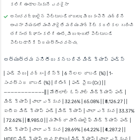
కలిగి ఉండాలనుకునే ఎవరైనా
అనుభవజ్ఞులైన పెట్టుబడిదారులు:
మీరు కంపెనీ వృద్ధిని
అంచనా వేయడంలో మంచివారైతే మరియు మార్కెట్ కదలికల గురించి
తగినంత జ్ఞానం కలిగి ఉంటే, మీరు ఇందులో పెట్టుబడి
పెట్టడానికి ప్రయత్నించవచ్చు.
అత్యుత్తమ పనితీరు కనబరిచే మిడ్ క్యాప్ ఫండ్స్
| ఫండ్ పేరు | వర్గం | రిస్క్ | 6 నెలల రాబడి (%) | 1-
సంవత్సర రాబడి (%) | రేటింగ్ | ఫండ్ సైజు (Cr.) | |
———————————–|| | మోతీలాల్ ఓస్వాల్ మిడ్‌క్యాప్ ఫండ్ |
మిడ్ క్యాప్ | చాలా ఎక్కువ | 32.26% | 65.08% | | ₹5,126.27 | |
ఐటీఐ మిడ్ క్యాప్ ఫండ్ | మిడ్ క్యాప్ | చాలా ఎక్కువ | 33.37%
| 72.62% | | ₹5,985.0 | | మహీంద్రా మాన్యులైఫ్ మిడ్ క్యాప్ ఫండ్ |
మిడ్ క్యాప్ | చాలా ఎక్కువ | 28.69% | 64.22% | | ₹4,287.2 | |
HDFC మిడ్ క్యాప్ అవకాశాలు | మిడ్ క్యాప్ | చాలా ఎక్కువ |