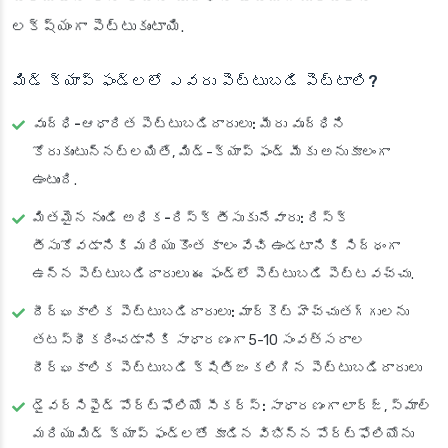
లక్ష్యంగా పెట్టుకుంటాయి.
మిడ్ క్యాప్ ఫండ్లలో ఎవరు పెట్టుబడి పెట్టాలి?
వృద్ధి-ఆధారిత పెట్టుబడిదారులు:
మీరు వృద్ధిని
కోరుకుంటున్నట్లయితే, మిడ్-క్యాప్ ఫండ్ మీకు అనుకూలంగా
ఉంటుంది.
మితమైన నుండి అధిక-రిస్క్ తీసుకునేవారు:
రిస్క్
తీసుకోవడానికి మరియు కొంత కాలం వేచి ఉండటానికి సిద్ధంగా
ఉన్న పెట్టుబడిదారులు ఈ ఫండ్‌లో పెట్టుబడి పెట్టవచ్చు.
దీర్ఘకాలిక పెట్టుబడిదారులు:
మార్కెట్ హెచ్చుతగ్గులను
తటస్థీకరించడానికి సాధారణంగా 5-10 సంవత్సరాల
దీర్ఘకాలిక పెట్టుబడి క్షితిజం కలిగిన పెట్టుబడిదారులు
డైవర్సిఫైడ్ పోర్ట్‌ఫోలియో సీకర్స్:
సాధారణంగా లార్జ్, స్మాల్
మరియు మిడ్ క్యాప్ ఫండ్‌లతో కూడిన విభిన్న పోర్ట్‌ఫోలియోను