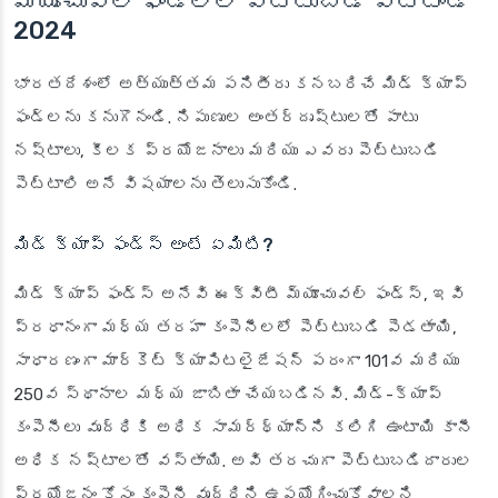
మ్యూచువల్ ఫండ్లలో పెట్టుబడి పెట్టండి
2024
భారతదేశంలో అత్యుత్తమ పనితీరు కనబరిచే మిడ్ క్యాప్
ఫండ్‌లను కనుగొనండి. నిపుణుల అంతర్దృష్టులతో పాటు
నష్టాలు, కీలక ప్రయోజనాలు మరియు ఎవరు పెట్టుబడి
పెట్టాలి అనే విషయాలను తెలుసుకోండి.
మిడ్ క్యాప్ ఫండ్స్ అంటే ఏమిటి?
మిడ్ క్యాప్ ఫండ్స్ అనేవి ఈక్విటీ మ్యూచువల్ ఫండ్స్, ఇవి
ప్రధానంగా మధ్య తరహా కంపెనీలలో పెట్టుబడి పెడతాయి,
సాధారణంగా మార్కెట్ క్యాపిటలైజేషన్ పరంగా 101వ మరియు
250వ స్థానాల మధ్య జాబితా చేయబడినవి. మిడ్-క్యాప్
కంపెనీలు వృద్ధికి అధిక సామర్థ్యాన్ని కలిగి ఉంటాయి కానీ
అధిక నష్టాలతో వస్తాయి. అవి తరచుగా పెట్టుబడిదారుల
ప్రయోజనం కోసం కంపెనీ వృద్ధిని ఉపయోగించుకోవాలని