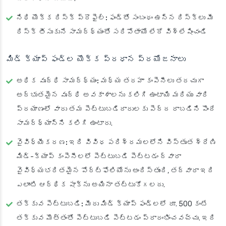
నిధి యొక్క రిస్క్ ప్రొఫైల్:
ఫండ్‌తో సంబంధం ఉన్న రిస్క్‌లు మీ
రిస్క్ తీసుకునే సామర్థ్యంతో సరిపోతాయో లేదో విశ్లేషించండి
మిడ్ క్యాప్ ఫండ్ల యొక్క ప్రధాన ప్రయోజనాలు
అధిక వృద్ధి సామర్థ్యం:
మధ్య తరహా కంపెనీలు తరచుగా
అద్భుతమైన వృద్ధి అవకాశాలను కలిగి ఉంటాయి మరియు వారి
ప్రయాణంలో వారు తమ పెట్టుబడిదారులకు పెద్ద రాబడిని పొందే
సామర్థ్యాన్ని కలిగి ఉంటారు.
వైవిధ్యీకరణ:
ఇది వివిధ పరిశ్రమలలోని విస్తృత శ్రేణి
మిడ్-క్యాప్ కంపెనీలలో పెట్టుబడి పెట్టడం ద్వారా
వైవిధ్యభరితమైన పోర్ట్‌ఫోలియోను అందిస్తుంది, తద్వారా ఇది
ఎలాంటి ఆర్థిక షాక్‌ను అయినా తట్టుకోగలదు.
తక్కువ పెట్టుబడి:
మీరు మిడ్ క్యాప్ ఫండ్లలో రూ. 500 కంటే
తక్కువ మొత్తంతో పెట్టుబడి పెట్టడం ప్రారంభించవచ్చు. ఇది