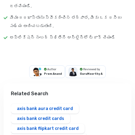
జతచేయండి.
మేము దరఖాస్తును స్వీకరించిన తర్వాత, మీకు ఒక రసీదు
సంఖ్య అందించబడుతుంది.
అప్లికేషన్ నంబర్ స్థితిని ఆన్‌లైన్‌లో ట్రాక్ చేయండి
Author
Reviewed by
Prem Anand
GuruMoorthy A
Related Search
axis bank aura credit card
axis bank credit cards
axis bank flipkart credit card