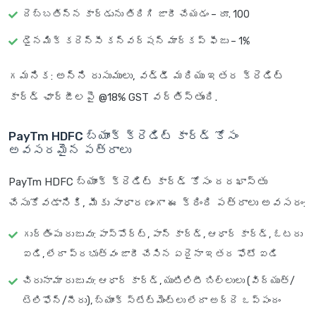
దెబ్బతిన్న కార్డును తిరిగి జారీ చేయడం – రూ. 100
డైనమిక్ కరెన్సీ కన్వర్షన్ మార్కప్ ఫీజు – 1%
గమనిక
: అన్ని రుసుములు, వడ్డీ మరియు ఇతర క్రెడిట్
కార్డ్ ఛార్జీలపై @18% GST వర్తిస్తుంది.
PayTm HDFC బ్యాంక్ క్రెడిట్ కార్డ్ కోసం
అవసరమైన పత్రాలు
PayTm HDFC బ్యాంక్ క్రెడిట్ కార్డ్ కోసం దరఖాస్తు
చేసుకోవడానికి, మీకు సాధారణంగా ఈ క్రింది పత్రాలు అవసరం:
గుర్తింపు రుజువు: పాస్‌పోర్ట్, పాన్ కార్డ్, ఆధార్ కార్డ్, ఓటరు
ఐడి, లేదా ప్రభుత్వం జారీ చేసిన ఏదైనా ఇతర ఫోటో ఐడి
చిరునామా రుజువు: ఆధార్ కార్డ్, యుటిలిటీ బిల్లులు (విద్యుత్/
టెలిఫోన్/నీరు), బ్యాంక్ స్టేట్‌మెంట్‌లు లేదా అద్దె ఒప్పందం