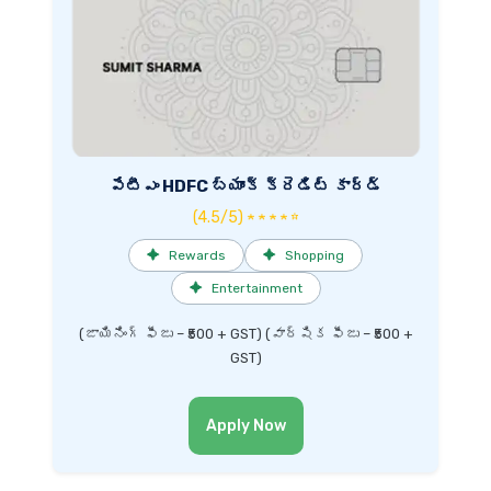
పేటీఎం HDFC బ్యాంక్ క్రెడిట్ కార్డ్
(4.5/5) ★ ★ ★ ★ ☆
✦
Rewards
✦
Shopping
✦
Entertainment
(జాయినింగ్ ఫీజు – ₹500 + GST) (వార్షిక ఫీజు – ₹500 +
GST)
Apply Now