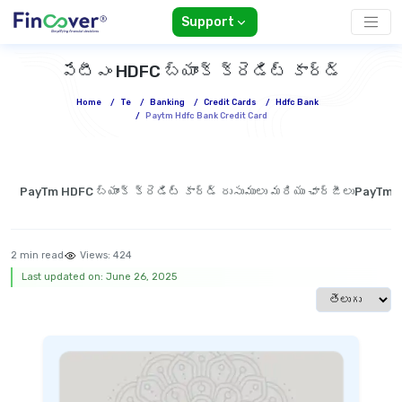
Support
పేటీఎం HDFC బ్యాంక్ క్రెడిట్ కార్డ్
Home
/
Te
/
Banking
/
Credit Cards
/
Hdfc Bank
/
Paytm Hdfc Bank Credit Card
PayTm HDFC బ్యాంక్ క్రెడిట్ కార్డ్ రుసుములు మరియు ఛార్జీలు
PayTm H
2 min read
Views:
424
Last updated on: June 26, 2025
Select langua