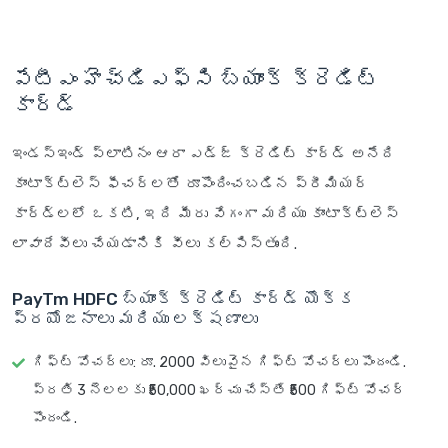
పేటీఎం హెచ్‌డిఎఫ్‌సి బ్యాంక్ క్రెడిట్
కార్డ్
ఇండస్‌ఇండ్ ప్లాటినం ఆరా ఎడ్జ్ క్రెడిట్ కార్డ్ అనేది
కాంటాక్ట్‌లెస్ ఫీచర్‌లతో రూపొందించబడిన ప్రీమియర్
కార్డ్‌లలో ఒకటి, ఇది మీరు వేగంగా మరియు కాంటాక్ట్‌లెస్
లావాదేవీలు చేయడానికి వీలు కల్పిస్తుంది.
PayTm HDFC బ్యాంక్ క్రెడిట్ కార్డ్ యొక్క
ప్రయోజనాలు మరియు లక్షణాలు
గిఫ్ట్ వోచర్లు: రూ. 2000 విలువైన గిఫ్ట్ వోచర్లు పొందండి.
ప్రతి 3 నెలలకు ₹50,000 ఖర్చు చేస్తే ₹500 గిఫ్ట్ వోచర్
పొందండి.