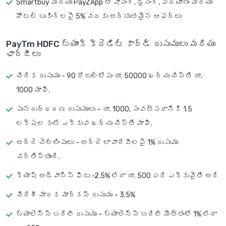
Smartbuy మరియు PayZApp తో షాపింగ్, డైనింగ్, ప్రయాణం మరియు
హోటల్ బుకింగ్‌లపై 5% వరకు అద్భుతమైన ఆఫర్‌లు
PayTm HDFC బ్యాంక్ క్రెడిట్ కార్డ్ రుసుములు మరియు
ఛార్జీలు
చేరిక రుసుము - 90 రోజుల్లోపు రూ. 50000 ఖర్చు చేస్తే రూ.
1000 మాఫీ.
పునరుద్ధరణ రుసుములు – రూ. 1000, సంవత్సరానికి 1.5
లక్షల కంటే ఎక్కువ ఖర్చు చేస్తే మాఫీ.
అద్దె చెల్లింపులు - అద్దె లావాదేవీలపై 1% రుసుము
వర్తిస్తుంది.
క్యాష్ అడ్వాన్స్ ఫీజు -2.5% లేదా రూ. 500 ఏది ఎక్కువైతే అది
విదేశీ మారక మార్కప్ రుసుము – 3.5%
బ్యాలెన్స్ బదిలీ రుసుము – బ్యాలెన్స్ బదిలీ మొత్తంలో 1% లేదా