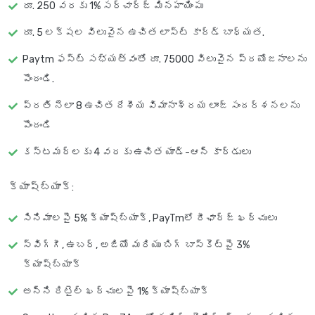
రూ. 250 వరకు 1% సర్‌చార్జ్ మినహాయింపు
రూ. 5 లక్షల విలువైన ఉచిత లాస్ట్ కార్డ్ బాధ్యత.
Paytm ఫస్ట్ సభ్యత్వంతో రూ. 75000 విలువైన ప్రయోజనాలను
పొందండి.
ప్రతి నెలా 8 ఉచిత దేశీయ విమానాశ్రయ లాంజ్ సందర్శనలను
పొందండి
కస్టమర్లకు 4 వరకు ఉచిత యాడ్-ఆన్ కార్డులు
క్యాష్‌బ్యాక్
:
సినిమాలపై 5% క్యాష్‌బ్యాక్, PayTmలో రీఛార్జ్ ఖర్చులు
స్విగ్గీ, ఉబర్, అజియో మరియు బిగ్ బాస్కెట్‌పై 3%
క్యాష్‌బ్యాక్
అన్ని రిటైల్ ఖర్చులపై 1% క్యాష్‌బ్యాక్