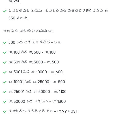
రూ. 250
ఓవర్‌లిమిట్ రుసుము - ఓవర్‌లిమిట్ మొత్తంలో 2.5%, కనీసం రూ.
550 వరకు.
ఆలస్య చెల్లింపు రుసుములు:
500 కంటే తక్కువ మొత్తం – లేదు
రూ. 100 నుండి రూ. 500 – రూ. 100
రూ. 501 నుండి రూ. 5000 – రూ. 500
రూ. 5001 నుండి రూ. 10000 – రూ. 600
రూ. 10001 నుండి రూ. 25000 – రూ. 800
రూ. 25001 నుండి రూ. 50000 – రూ. 1100
రూ. 50000 కంటే ఎక్కువ – రూ. 1300
రివార్డ్‌ల రిడెంప్షన్ ఫీజు – రూ. 99 + GST