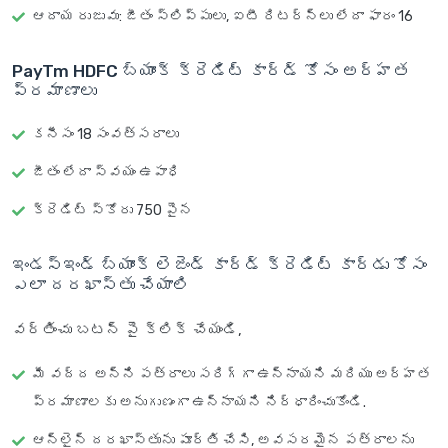
ఆదాయ రుజువు: జీతం స్లిప్పులు, ఐటీ రిటర్న్‌లు లేదా ఫారం 16
PayTm HDFC బ్యాంక్ క్రెడిట్ కార్డ్ కోసం అర్హత
ప్రమాణాలు
కనీసం 18 సంవత్సరాలు
జీతం లేదా స్వయం ఉపాధి
క్రెడిట్ స్కోరు 750 పైన
ఇండస్ఇండ్ బ్యాంక్ లెజెండ్ కార్డ్ క్రెడిట్ కార్డు కోసం
ఎలా దరఖాస్తు చేయాలి
వర్తించు బటన్ పై క్లిక్ చేయండి,
మీ వద్ద అన్ని పత్రాలు సరిగ్గా ఉన్నాయని మరియు అర్హత
ప్రమాణాలకు అనుగుణంగా ఉన్నాయని నిర్ధారించుకోండి.
ఆన్‌లైన్ దరఖాస్తును పూర్తి చేసి, అవసరమైన పత్రాలను